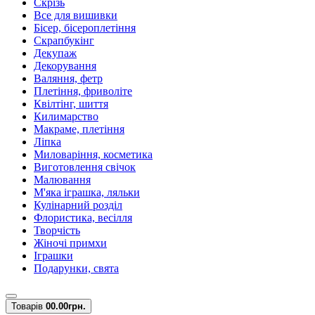
Скрізь
Все для вишивки
Бісер, бісероплетіння
Скрапбукінг
Декупаж
Декорування
Валяння, фетр
Плетіння, фриволіте
Квілтінг, шиття
Килимарство
Макраме, плетіння
Ліпка
Миловаріння, косметика
Виготовлення свічок
Малювання
М'яка іграшка, ляльки
Кулінарний розділ
Флористика, весілля
Творчість
Жіночі примхи
Іграшки
Подарунки, свята
Товарів
0
0.00грн.