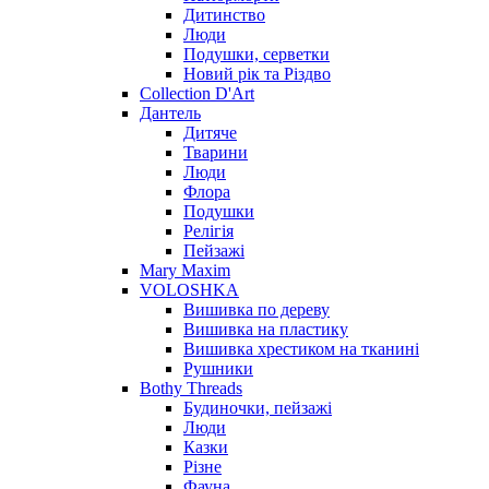
Дитинство
Люди
Подушки, серветки
Новий рік та Різдво
Collection D'Art
Дантель
Дитяче
Тварини
Люди
Флора
Подушки
Релігія
Пейзажі
Mary Maxim
VOLOSHKA
Вишивка по дереву
Вишивка на пластику
Вишивка хрестиком на тканині
Рушники
Bothy Threads
Будиночки, пейзажі
Люди
Казки
Різне
Фауна