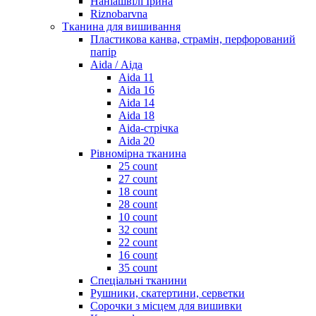
Наніашвілі Ірина
Riznobarvna
Тканина для вишивання
Пластикова канва, страмін, перфорований
папір
Aida / Аіда
Aida 11
Aida 16
Aida 14
Aida 18
Aida-стрічка
Aida 20
Рівномірна тканина
25 count
27 count
18 count
28 count
10 count
32 count
22 count
16 count
35 count
Спеціальні тканини
Рушники, скатертини, серветки
Сорочки з місцем для вишивки