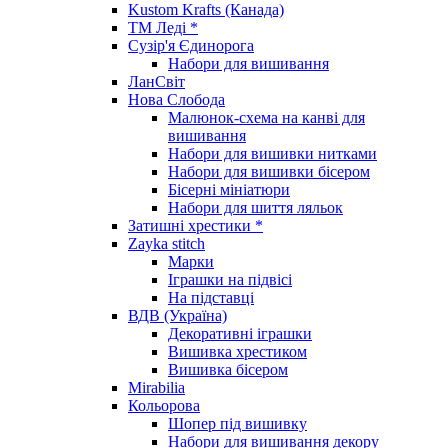
Kustom Krafts (Канада)
ТМ Леді *
Сузір'я Єдинорога
Набори для вишивання
ЛанСвіт
Нова Слобода
Малюнок-схема на канві для
вишивання
Набори для вишивки нитками
Набори для вишивки бісером
Бісерні мініатюри
Набори для шиття ляльок
Затишні хрестики *
Zayka stitch
Марки
Іграшки на підвісі
На підставці
ВДВ (Україна)
Декоративні іграшки
Вишивка хрестиком
Вишивка бісером
Mirabilia
Кольорова
Шопер під вишивку
Набори для вишивання декору