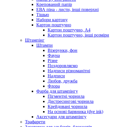
Крепований папір
ЕВА піна - листи, інші поверхні
Тішью
Набори картону
Картон поштучно
Картон поштучно, А4
Картон поштучно, інші розміри
Штампінг
Штампи
Візерунки, фон
Фауна
Різне
Поздоровляємо
Надписи різноманітні
Надписи
Любов, дружба
Флора
Фарба для штампінгу
Пігментні чорнила
Дистресингові чорнила
Крейдовані чорнила
На основі барвника (dye ink)
Аксесуари для штампінгу
Трафарети
Заготовки для альбомів, блокнотів