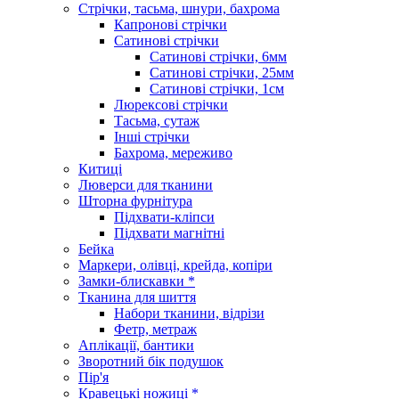
Стрічки, тасьма, шнури, бахрома
Капронові стрічки
Сатинові стрічки
Сатинові стрічки, 6мм
Сатинові стрічки, 25мм
Сатинові стрічки, 1см
Люрексові стрічки
Тасьма, сутаж
Інші стрічки
Бахрома, мереживо
Китиці
Люверси для тканини
Шторна фурнітура
Підхвати-кліпси
Підхвати магнітні
Бейка
Маркери, олівці, крейда, копіри
Замки-блискавки *
Тканина для шиття
Набори тканини, відрізи
Фетр, метраж
Аплікації, бантики
Зворотний бік подушок
Пір'я
Кравецькі ножиці *