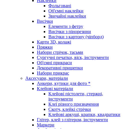
Наклейки
Фольговані
Об'ємні наклейки
Звичайні наклейки
Висічки
Елементи з фетру
Висічки з пінорезини
Висічки з картону (чіпборд)
Карти 3D, колажі
Пряжки
Набори стрічок, тасьми
Сургучні печатки, віск, інструменти
Об'ємні прикраси
Декоративні прищепки
Набори прикрас
Аксесуари, матеріали
Анкери, кутики для фото *
Клейові матеріали
Клейові пістолети, стержні,
інструменти
Клеї різного призначення
Скотч, клейкі стрічки
Клейові аркуші, крапки, квадратики
Глітер, клей з глітером, інструменти
Маркери