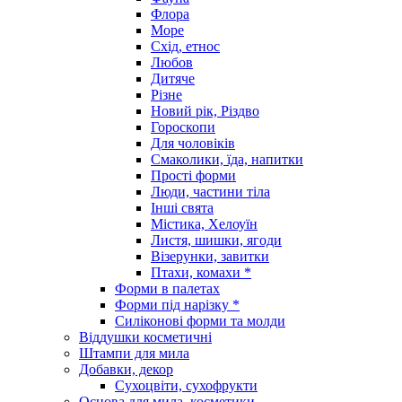
Флора
Море
Схід, етнос
Любов
Дитяче
Різне
Новий рік, Різдво
Гороскопи
Для чоловіків
Смаколики, їда, напитки
Прості форми
Люди, частини тіла
Інші свята
Містика, Хелоуїн
Листя, шишки, ягоди
Візерунки, завитки
Птахи, комахи *
Форми в палетах
Форми під нарізку *
Силіконові форми та молди
Віддушки косметичні
Штампи для мила
Добавки, декор
Сухоцвіти, сухофрукти
Основа для мила, косметики