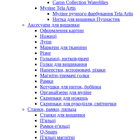
Caron Collection Waterlilies
Муліне Tela Artis
Муліне ручного фарбування Tela Artis
Нитка для вишивки Пухнастик
Аксесуари для вишивки
Оформлення картин
Ножиці
Лупи
Маркери для тканини
Різне
Гольниці, нитковдівачі
Голки для вишивання
Наперстки, вспорювачі, різаки
Магніти-тримачі голки
Рамки
Котушки для ниток, бобінки
Органайзери для муліне
Скриньки для ножиць
Скриньки для рукоділля, смітнички
Станки, рамки, пяльца
Станки для вишивки
П'яльці
Рамки-п'яльці
Q-Snaps
П'яльці магнітні