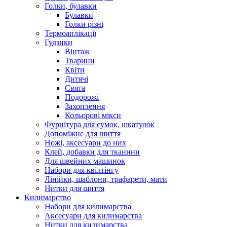
Голки, булавки
Булавки
Голки різні
Термоаплікації
Гудзики
Вінтаж
Тварини
Квіти
Дитячі
Свята
Подорожі
Захоплення
Кольорові мікси
Фурнітура для сумок, шкатулок
Допоміжне для шиття
Ножі, аксесуари до них
Клей, добавки для тканини
Для швейних машинок
Набори для квілтінгу
Лінійки, шаблони, трафарети, мати
Нитки для шиття
Килимарство
Набори для килимарства
Аксесуари для килимарства
Нитки для килимарства