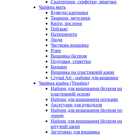
Скатертини, серфетки, мішечки
Чарiвна мить
Кумедні картинки
Тварини, метелики
Квіти, рослини
Пейзажі
Натюрморти
Люди
Часткова вишивка
Різне
Вишивка бісером
Подушки, серветки
Брошки
Вишивка на пластиковій канві
Crystal Art - набори для вишивки
Чарівна країна (Україна)
Набори для вишивання бісером на
пластиковій основі
Набори для вишивання нитками
Аксесуари для рукоділля
Набори для вишивання бісером по
дереву
Набори для вишивання бісером на
штучній шкірі
Заготовки для вишивки