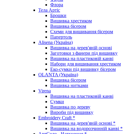
Флора
Тела Артіс
Брошки
Вишивка хрестиком
Вишивка бісером
Схеми для вишивання бісером
Папертоль
Alisena (Україна)
Вишивка на дерев'яній основі
Заготовки з фанери під вишивку
Вишивка на пластиковій канві
Набори для вишивання хрестиком
Еко-сумки під вишивку бісером
OLANTA (Україна)
Вишивка бісером
Вишивка нитками
Virena
Вишивка на пластиковій канві
Сумки
Вишивка по дереву
Вироби під вишивку
Embroidery Craft *
Вишивка на дерев'яній основі *
Вишивка на водорозчинній канві *
АртСоло - Натхнення *