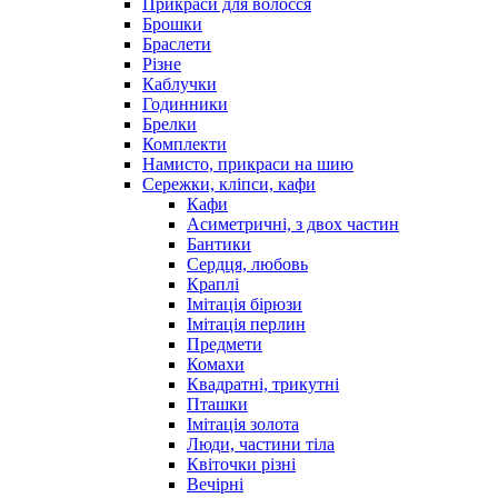
Прикраси для волосся
Брошки
Браслети
Різне
Каблучки
Годинники
Брелки
Комплекти
Намисто, прикраси на шию
Сережки, кліпси, кафи
Кафи
Асиметричні, з двох частин
Бантики
Сердця, любовь
Краплі
Імітація бірюзи
Імітація перлин
Предмети
Комахи
Квадратні, трикутні
Пташки
Імітація золота
Люди, частини тіла
Квіточки різні
Вечірні