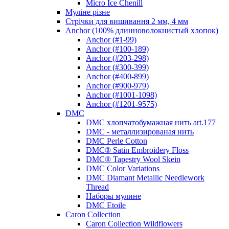
Micro Ice Chenill
Муліне різне
Стрічки для вишивання 2 мм, 4 мм
Anchor (100% длинноволокнистый хлопок)
Anchor (#1-99)
Anchor (#100-189)
Anchor (#203-298)
Anchor (#300-399)
Anchor (#400-899)
Anchor (#900-979)
Anchor (#1001-1098)
Anchor (#1201-9575)
DMC
DMC хлопчатобумажная нить art.177
DMC - металлизированая нить
DMC Perle Cotton
DMC® Satin Embroidery Floss
DMC® Tapestry Wool Skein
DMC Color Variations
DMC Diamant Metallic Needlework
Thread
Наборы мулине
DMC Etoile
Caron Collection
Caron Collection Wildflowers