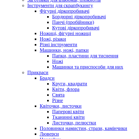
Інструменти для скрапбукингу
Фігурні діркопробивачі
Бордюрні діркопробивачі
Панчі (пробійники)
Кутові діркопробивачі
Ножиці, фігурні ножиці
Ножі, різаки
Різні інструменти
Машинки, ножі, папки
Папки, пластини для тиснення
Ножі
Машинки та приспособи для них
Прикраси
Брадси
Круги, квадрати
Квіти, флора
Свята
Різне
Квіточки, листочки
Паперові квіти
Тканинні квіти
Листочки, пелюстки
Половинки намистин, стрази, камінчики
Люверси