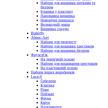
Набори для вишивки нитками та
бісером
Іграшки у пластику
Панорамна вишивка
Новорічні прикраси
Великодній декор
Вишивка гладдю
Butterfly
Абрис-Арт
Набори для творчості
Набори для вишивки хрестиком
Набори для вишивки бісером
ФрузелОк
На дерев'яній основі
Набори для вишивання хрестиком
На пластиковій основі
Набори інших виробників
Luca-S
Гобелени
Класика
Різне
Пейзажі
Фауна
Квіти
Натюрморти