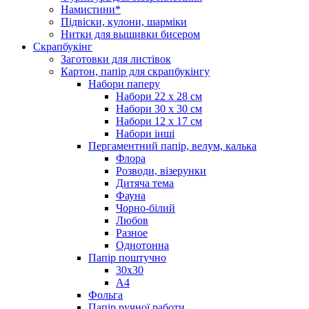
Намистини*
Підвіски, кулони, шарміки
Нитки для вышивки бисером
Скрапбукінг
Заготовки для листівок
Картон, папір для скрапбукінгу
Набори паперу
Набори 22 х 28 см
Набори 30 х 30 см
Набори 12 х 17 см
Набори інші
Пергаментний папір, велум, калька
Флора
Розводи, візерунки
Дитяча тема
Фауна
Чорно-білий
Любов
Разное
Однотонна
Папір поштучно
30х30
А4
Фольга
Папір ручної работи