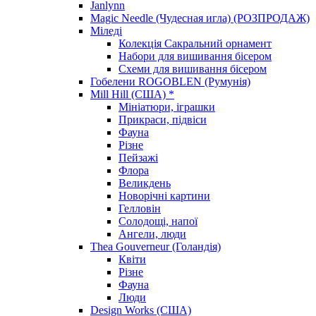
Janlynn
Magic Needle (Чудесная игла) (РОЗПРОДАЖ)
Міледі
Колекція Сакральний орнамент
Набори для вишивання бісером
Схеми для вишивання бісером
Гобелени ROGOBLEN (Румунія)
Mill Hill (США) *
Мініатюри, іграшки
Прикраси, підвіси
Фауна
Різне
Пейзажі
Флора
Великдень
Новорічні картини
Гелловін
Солодощі, напої
Ангели, люди
Thea Gouverneur (Голандія)
Квіти
Різне
Фауна
Люди
Design Works (США)