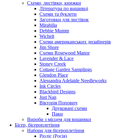
Схеми, листівки, книжки
Література по вишивці
Схеми та буклети
Заготовки для листівок
Mirabilia
Debbie Mumm
Wichelt
Схеми американських дизайнерів
Jim Shore
Cхеми Rosewood Manor
Lavender & Lace
Stoney Creek
Cottage Garden Samplings
Glendon Place
Alessandra Adelaide Needleworks
Ink Circles
Blackbird Designs
Just Nan
Вікторія Попович
Друковані схеми
Паки
Вироби з місцем для вишивки
Бісер, бісероплетіння
Набори для бісероплетіння
Ріоліс (Росія)