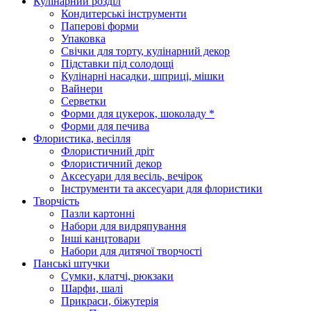
Кулінарний розділ
Кондитерські інструменти
Паперові форми
Упаковка
Свічки для торту, кулінарний декор
Підставки під солодощі
Кулінарні насадки, шприці, мішки
Вайнери
Серветки
Форми для цукерок, шоколаду *
Форми для печива
Флористика, весілля
Флористичний дріт
Флористичний декор
Аксесуари для весіль, вечірок
Інструменти та аксесуари для флористики
Творчість
Пазли картонні
Набори для видряпування
Інші канцтовари
Набори для дитячої творчості
Панські штучки
Сумки, клатчі, рюкзаки
Шарфи, шалі
Прикраси, біжутерія