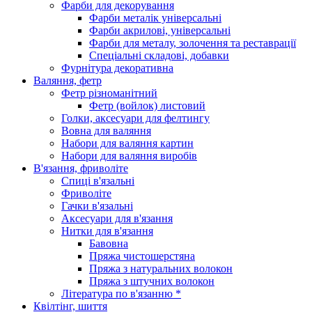
Фарби для декорування
Фарби металік універсальні
Фарби акрилові, універсальні
Фарби для металу, золочення та реставрації
Спеціальні складові, добавки
Фурнітура декоративна
Валяння, фетр
Фетр різноманітний
Фетр (войлок) листовий
Голки, аксесуари для фелтингу
Вовна для валяння
Набори для валяння картин
Набори для валяння виробів
В'язання, фриволіте
Спиці в'язальні
Фриволіте
Гачки в'язальні
Аксесуари для в'язання
Нитки для в'язання
Бавовна
Пряжа чистошерстяна
Пряжа з натуральних волокон
Пряжа з штучних волокон
Література по в'язанню *
Квілтінг, шиття