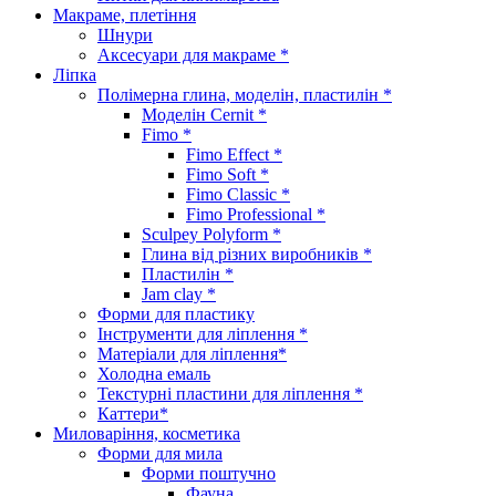
Макраме, плетіння
Шнури
Аксесуари для макраме *
Ліпка
Полімерна глина, моделін, пластилін *
Моделін Cernit *
Fimo *
Fimo Effect *
Fimo Soft *
Fimo Classic *
Fimo Professional *
Sculpey Polyform *
Глина від різних виробників *
Пластилін *
Jam clay *
Форми для пластику
Інструменти для ліплення *
Матеріали для ліплення*
Холодна емаль
Текстурні пластини для ліплення *
Каттери*
Миловаріння, косметика
Форми для мила
Форми поштучно
Фауна