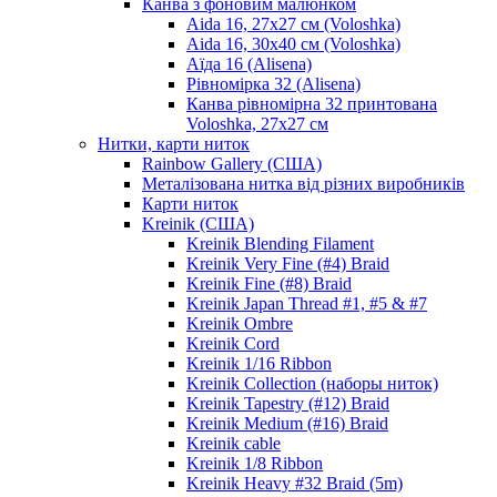
Канва з фоновим малюнком
Aida 16, 27х27 см (Voloshka)
Aida 16, 30х40 см (Voloshka)
Аїда 16 (Alisena)
Рівномірка 32 (Alisena)
Канва рівномірна 32 принтована
Voloshka, 27х27 см
Нитки, карти ниток
Rainbow Gallery (США)
Металізована нитка від різних виробників
Карти ниток
Kreinik (США)
Kreinik Blending Filament
Kreinik Very Fine (#4) Braid
Kreinik Fine (#8) Braid
Kreinik Japan Thread #1, #5 & #7
Kreinik Ombre
Kreinik Cord
Kreinik 1/16 Ribbon
Kreinik Collection (наборы ниток)
Kreinik Tapestry (#12) Braid
Kreinik Medium (#16) Braid
Kreinik cable
Kreinik 1/8 Ribbon
Kreinik Heavy #32 Braid (5m)