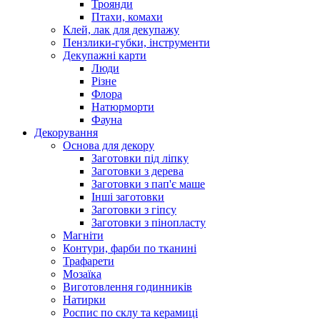
Троянди
Птахи, комахи
Клей, лак для декупажу
Пензлики-губки, інструменти
Декупажні карти
Люди
Різне
Флора
Натюрморти
Фауна
Декорування
Основа для декору
Заготовки під ліпку
Заготовки з дерева
Заготовки з пап'є маше
Інші заготовки
Заготовки з гіпсу
Заготовки з пінопласту
Магніти
Контури, фарби по тканині
Трафарети
Мозаїка
Виготовлення годинників
Натирки
Роспис по склу та керамиці