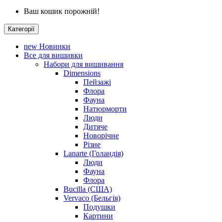
Ваш кошик порожній!
Категорії
new
Новинки
Все для вишивки
Набори для вишивання
Dimensions
Пейзажі
Флора
Фауна
Натюрморти
Люди
Дитяче
Новорічне
Різне
Lanarte (Голандія)
Люди
Фауна
Флора
Bucilla (США)
Vervaco (Бельгія)
Подушки
Картини