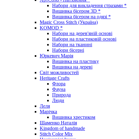
Набори для викладення стразами *
Вишивка бісером 3D *
Вишивка бісером на одязі *
Magic Cross Stitch (Україна)
KOMOD *
Набори на дерев'яній основі
Набори на пластиковій основі
Набори на тканині
Набори бісерні
Юркевич Марія
Вишивка на пластику
Вишивка на дереві
Світ можливостей
Heritage Crafts
Флора
Фауна
Природа
Люди
Леля
Марічка
Вишивка хрестиком
Шаменко Наталія
Kingdom of handmade
Stitch Color Mix