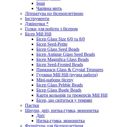
Інші
Чарівна мить
Література по бісероплетінню
Інструменти
Дзвіночки *
Голки для роботи з бісером
Бісер Mill Hill
Бісер Glass Size 6/0 та 8/0
Бісер Seed-Petite
Бісер Glass Seed Beads
Бісер Antique Glass Seed Beads
Бісер Magnifica Glass Beads
Бісер Seed-Frosted Beads
Прикраси Glass & Crystal Treasures
Гудзики Mill Hill (ручна работа)
Міні-набори бісеру
Бісер Glass Pebble Beads
Бісер Glass Bugle Beads
Карти кольорів та трежерсів Mill Hill
Бісер, що світиться у темряві
Паєтки
Шнури, дріт, нитка-гумка, мононитка
Дріт
Нитка-гумка, мононитка
Фурнітура для бісероплетіння