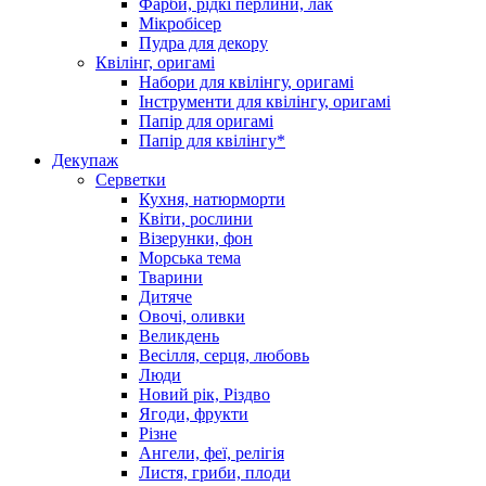
Фарби, рідкі перлини, лак
Мікробісер
Пудра для декору
Квілінг, оригамі
Набори для квілінгу, оригамі
Інструменти для квілінгу, оригамі
Папір для оригамі
Папір для квілінгу*
Декупаж
Серветки
Кухня, натюрморти
Квіти, рослини
Візерунки, фон
Морська тема
Тварини
Дитяче
Овочі, оливки
Великдень
Весілля, серця, любовь
Люди
Новий рік, Різдво
Ягоди, фрукти
Різне
Ангели, феї, релігія
Листя, гриби, плоди