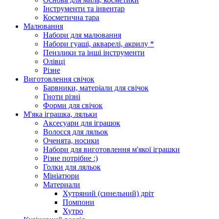
Інструменти та інвентар
Косметична тара
Малювання
Набори для малювання
Набори гуаші, акварелі, акрилу *
Пензлики та інші інструменти
Олівці
Різне
Виготовлення свічок
Барвники, матеріали для свічок
Гноти різні
Форми для свічок
М'яка іграшка, ляльки
Аксесуари для іграшок
Волосся для ляльок
Оченята, носики
Набори для виготовлення м'якої іграшки
Різне потрібне :)
Голки для ляльок
Мініатюри
Материали
Хутряний (синельний) дріт
Помпони
Хутро