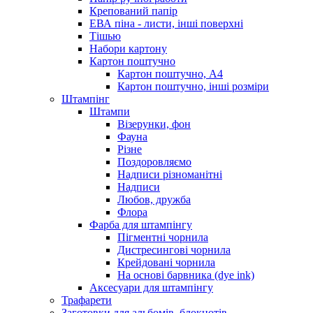
Крепований папір
ЕВА піна - листи, інші поверхні
Тішью
Набори картону
Картон поштучно
Картон поштучно, А4
Картон поштучно, інші розміри
Штампінг
Штампи
Візерунки, фон
Фауна
Різне
Поздоровляємо
Надписи різноманітні
Надписи
Любов, дружба
Флора
Фарба для штампінгу
Пігментні чорнила
Дистресингові чорнила
Крейдовані чорнила
На основі барвника (dye ink)
Аксесуари для штампінгу
Трафарети
Заготовки для альбомів, блокнотів