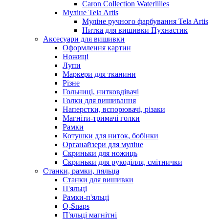
Caron Collection Waterlilies
Муліне Tela Artis
Муліне ручного фарбування Tela Artis
Нитка для вишивки Пухнастик
Аксесуари для вишивки
Оформлення картин
Ножиці
Лупи
Маркери для тканини
Різне
Гольниці, нитковдівачі
Голки для вишивання
Наперстки, вспорювачі, різаки
Магніти-тримачі голки
Рамки
Котушки для ниток, бобінки
Органайзери для муліне
Скриньки для ножиць
Скриньки для рукоділля, смітнички
Станки, рамки, пяльца
Станки для вишивки
П'яльці
Рамки-п'яльці
Q-Snaps
П'яльці магнітні