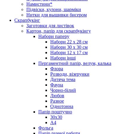
Намистини*
Підвіски, кулони, шарміки
Нитки для вышивки бисером
Скрапбукінг
Заготовки для листівок
Картон, папір для скрапбукінгу
Набори паперу
Набори 22 х 28 см
Набори 30 х 30 см
Набори 12 х 17 см
Набори інші
Пергаментний папір, велум, калька
Флора
Розводи, візерунки
Дитяча тема
Фауна
Чорно-білий
Любов
Разное
Однотонна
Папір поштучно
30х30
А4
Фольга
Папір ручної работи