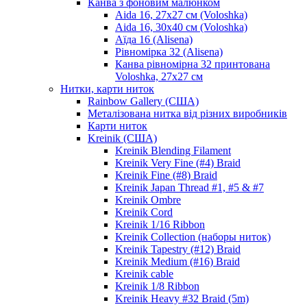
Канва з фоновим малюнком
Aida 16, 27х27 см (Voloshka)
Aida 16, 30х40 см (Voloshka)
Аїда 16 (Alisena)
Рівномірка 32 (Alisena)
Канва рівномірна 32 принтована
Voloshka, 27х27 см
Нитки, карти ниток
Rainbow Gallery (США)
Металізована нитка від різних виробників
Карти ниток
Kreinik (США)
Kreinik Blending Filament
Kreinik Very Fine (#4) Braid
Kreinik Fine (#8) Braid
Kreinik Japan Thread #1, #5 & #7
Kreinik Ombre
Kreinik Cord
Kreinik 1/16 Ribbon
Kreinik Collection (наборы ниток)
Kreinik Tapestry (#12) Braid
Kreinik Medium (#16) Braid
Kreinik cable
Kreinik 1/8 Ribbon
Kreinik Heavy #32 Braid (5m)