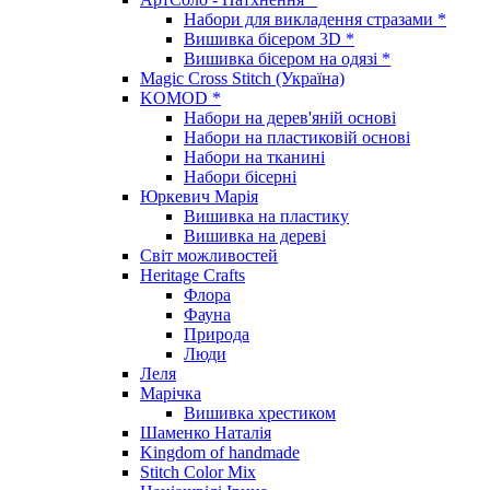
Набори для викладення стразами *
Вишивка бісером 3D *
Вишивка бісером на одязі *
Magic Cross Stitch (Україна)
KOMOD *
Набори на дерев'яній основі
Набори на пластиковій основі
Набори на тканині
Набори бісерні
Юркевич Марія
Вишивка на пластику
Вишивка на дереві
Світ можливостей
Heritage Crafts
Флора
Фауна
Природа
Люди
Леля
Марічка
Вишивка хрестиком
Шаменко Наталія
Kingdom of handmade
Stitch Color Mix