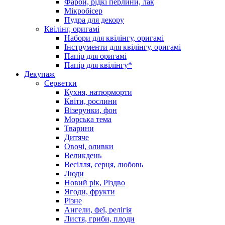
Фарби, рідкі перлини, лак
Мікробісер
Пудра для декору
Квілінг, оригамі
Набори для квілінгу, оригамі
Інструменти для квілінгу, оригамі
Папір для оригамі
Папір для квілінгу*
Декупаж
Серветки
Кухня, натюрморти
Квіти, рослини
Візерунки, фон
Морська тема
Тварини
Дитяче
Овочі, оливки
Великдень
Весілля, серця, любовь
Люди
Новий рік, Різдво
Ягоди, фрукти
Різне
Ангели, феї, релігія
Листя, гриби, плоди