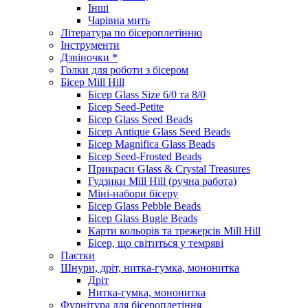
Інші
Чарівна мить
Література по бісероплетінню
Інструменти
Дзвіночки *
Голки для роботи з бісером
Бісер Mill Hill
Бісер Glass Size 6/0 та 8/0
Бісер Seed-Petite
Бісер Glass Seed Beads
Бісер Antique Glass Seed Beads
Бісер Magnifica Glass Beads
Бісер Seed-Frosted Beads
Прикраси Glass & Crystal Treasures
Гудзики Mill Hill (ручна работа)
Міні-набори бісеру
Бісер Glass Pebble Beads
Бісер Glass Bugle Beads
Карти кольорів та трежерсів Mill Hill
Бісер, що світиться у темряві
Паєтки
Шнури, дріт, нитка-гумка, мононитка
Дріт
Нитка-гумка, мононитка
Фурнітура для бісероплетіння