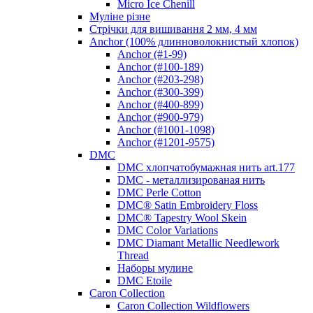
Micro Ice Chenill
Муліне різне
Стрічки для вишивання 2 мм, 4 мм
Anchor (100% длинноволокнистый хлопок)
Anchor (#1-99)
Anchor (#100-189)
Anchor (#203-298)
Anchor (#300-399)
Anchor (#400-899)
Anchor (#900-979)
Anchor (#1001-1098)
Anchor (#1201-9575)
DMC
DMC хлопчатобумажная нить art.177
DMC - металлизированая нить
DMC Perle Cotton
DMC® Satin Embroidery Floss
DMC® Tapestry Wool Skein
DMC Color Variations
DMC Diamant Metallic Needlework
Thread
Наборы мулине
DMC Etoile
Caron Collection
Caron Collection Wildflowers