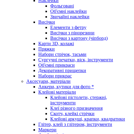
Наклейки
Фольговані
Об'ємні наклейки
Звичайні наклейки
Висічки
Елементи з фетру
Висічки з пінорезини
Висічки з картону (чіпборд)
Карти 3D, колажі
Пряжки
Набори стрічок, тасьми
Сургучні печатки, віск, інструменти
Об'ємні прикраси
Декоративні прищепки
Набори прикрас
Аксесуари, матеріали
Анкери, кутики для фото *
Клейові матеріали
Клейові пістолети, стержні,
інструменти
Клеї різного призначення
Скотч, клейкі стрічки
Клейові аркуші, крапки, квадратики
Глітер, клей з глітером, інструменти
Маркери