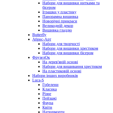
Набори для вишивки нитками та
бісером
Іграшки у пластику
Панорамна вишивка
Новорічні прикраси
Великодній декор
Вишивка гладдю
Butterfly
Абрис-Арт
Набори для творчості
Набори для вишивки хрестиком
Набори для вишивки бісером
ФрузелОк
На дерев'яній основі
Набори для вишивання хрестиком
На пластиковій основі
Набори інших виробників
Luca-S
Гобелени
Класика
Різне
Пейзажі
Фауна
Квіти
Натюрморти