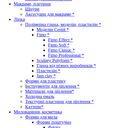
Макраме, плетіння
Шнури
Аксесуари для макраме *
Ліпка
Полімерна глина, моделін, пластилін *
Моделін Cernit *
Fimo *
Fimo Effect *
Fimo Soft *
Fimo Classic *
Fimo Professional *
Sculpey Polyform *
Глина від різних виробників *
Пластилін *
Jam clay *
Форми для пластику
Інструменти для ліплення *
Матеріали для ліплення*
Холодна емаль
Текстурні пластини для ліплення *
Каттери*
Миловаріння, косметика
Форми для мила
Форми поштучно
Фауна