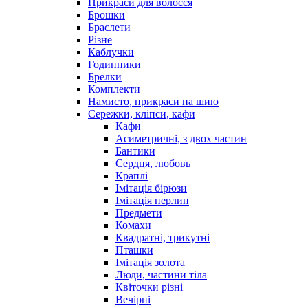
Прикраси для волосся
Брошки
Браслети
Різне
Каблучки
Годинники
Брелки
Комплекти
Намисто, прикраси на шию
Сережки, кліпси, кафи
Кафи
Асиметричні, з двох частин
Бантики
Сердця, любовь
Краплі
Імітація бірюзи
Імітація перлин
Предмети
Комахи
Квадратні, трикутні
Пташки
Імітація золота
Люди, частини тіла
Квіточки різні
Вечірні