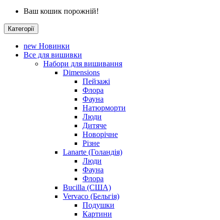
Ваш кошик порожній!
Категорії
new
Новинки
Все для вишивки
Набори для вишивання
Dimensions
Пейзажі
Флора
Фауна
Натюрморти
Люди
Дитяче
Новорічне
Різне
Lanarte (Голандія)
Люди
Фауна
Флора
Bucilla (США)
Vervaco (Бельгія)
Подушки
Картини