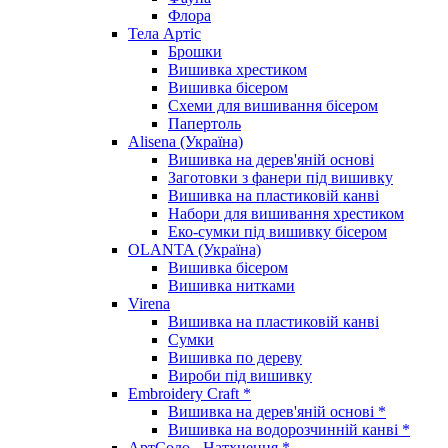
Флора
Тела Артіс
Брошки
Вишивка хрестиком
Вишивка бісером
Схеми для вишивання бісером
Папертоль
Alisena (Україна)
Вишивка на дерев'яній основі
Заготовки з фанери під вишивку
Вишивка на пластиковій канві
Набори для вишивання хрестиком
Еко-сумки під вишивку бісером
OLANTA (Україна)
Вишивка бісером
Вишивка нитками
Virena
Вишивка на пластиковій канві
Сумки
Вишивка по дереву
Вироби під вишивку
Embroidery Craft *
Вишивка на дерев'яній основі *
Вишивка на водорозчинній канві *
АртСоло - Натхнення *