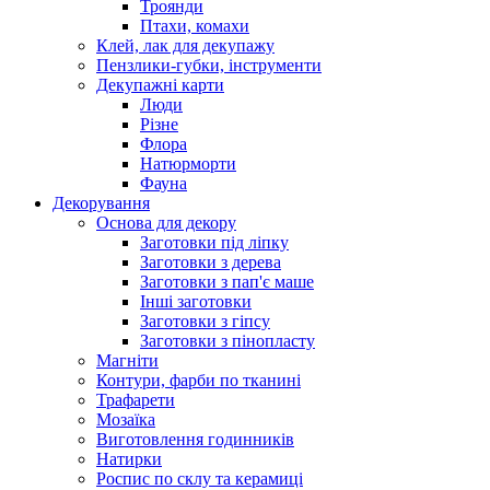
Троянди
Птахи, комахи
Клей, лак для декупажу
Пензлики-губки, інструменти
Декупажні карти
Люди
Різне
Флора
Натюрморти
Фауна
Декорування
Основа для декору
Заготовки під ліпку
Заготовки з дерева
Заготовки з пап'є маше
Інші заготовки
Заготовки з гіпсу
Заготовки з пінопласту
Магніти
Контури, фарби по тканині
Трафарети
Мозаїка
Виготовлення годинників
Натирки
Роспис по склу та керамиці