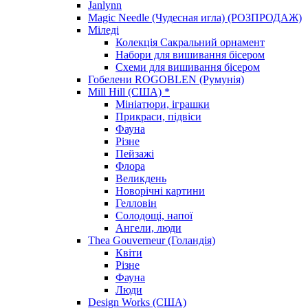
Janlynn
Magic Needle (Чудесная игла) (РОЗПРОДАЖ)
Міледі
Колекція Сакральний орнамент
Набори для вишивання бісером
Схеми для вишивання бісером
Гобелени ROGOBLEN (Румунія)
Mill Hill (США) *
Мініатюри, іграшки
Прикраси, підвіси
Фауна
Різне
Пейзажі
Флора
Великдень
Новорічні картини
Гелловін
Солодощі, напої
Ангели, люди
Thea Gouverneur (Голандія)
Квіти
Різне
Фауна
Люди
Design Works (США)