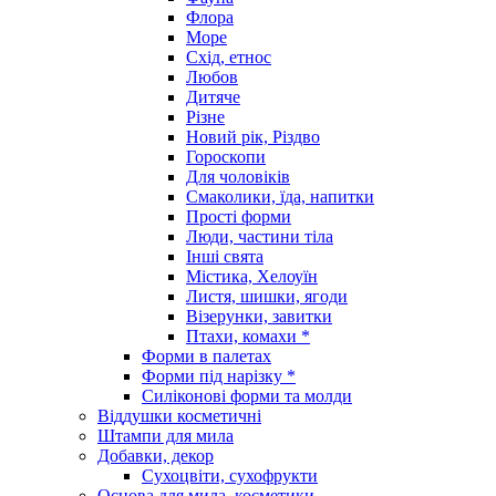
Флора
Море
Схід, етнос
Любов
Дитяче
Різне
Новий рік, Різдво
Гороскопи
Для чоловіків
Смаколики, їда, напитки
Прості форми
Люди, частини тіла
Інші свята
Містика, Хелоуїн
Листя, шишки, ягоди
Візерунки, завитки
Птахи, комахи *
Форми в палетах
Форми під нарізку *
Силіконові форми та молди
Віддушки косметичні
Штампи для мила
Добавки, декор
Сухоцвіти, сухофрукти
Основа для мила, косметики