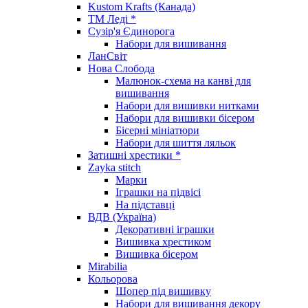
Kustom Krafts (Канада)
ТМ Леді *
Сузір'я Єдинорога
Набори для вишивання
ЛанСвіт
Нова Слобода
Малюнок-схема на канві для
вишивання
Набори для вишивки нитками
Набори для вишивки бісером
Бісерні мініатюри
Набори для шиття ляльок
Затишні хрестики *
Zayka stitch
Марки
Іграшки на підвісі
На підставці
ВДВ (Україна)
Декоративні іграшки
Вишивка хрестиком
Вишивка бісером
Mirabilia
Кольорова
Шопер під вишивку
Набори для вишивання декору