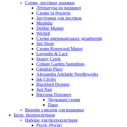
Схеми, листівки, книжки
Література по вишивці
Схеми та буклети
Заготовки для листівок
Mirabilia
Debbie Mumm
Wichelt
Схеми американських дизайнерів
Jim Shore
Cхеми Rosewood Manor
Lavender & Lace
Stoney Creek
Cottage Garden Samplings
Glendon Place
Alessandra Adelaide Needleworks
Ink Circles
Blackbird Designs
Just Nan
Вікторія Попович
Друковані схеми
Паки
Вироби з місцем для вишивки
Бісер, бісероплетіння
Набори для бісероплетіння
Ріоліс (Росія)