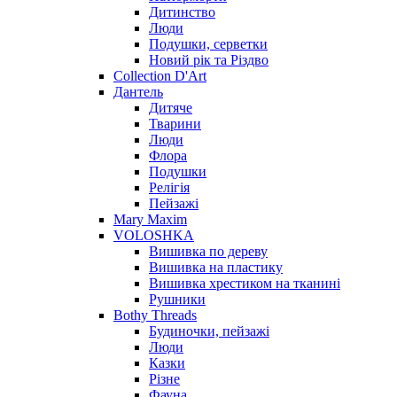
Дитинство
Люди
Подушки, серветки
Новий рік та Різдво
Collection D'Art
Дантель
Дитяче
Тварини
Люди
Флора
Подушки
Релігія
Пейзажі
Mary Maxim
VOLOSHKA
Вишивка по дереву
Вишивка на пластику
Вишивка хрестиком на тканині
Рушники
Bothy Threads
Будиночки, пейзажі
Люди
Казки
Різне
Фауна