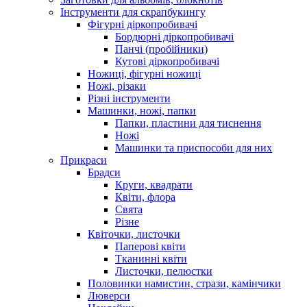
Інструменти для скрапбукингу
Фігурні діркопробивачі
Бордюрні діркопробивачі
Панчі (пробійники)
Кутові діркопробивачі
Ножиці, фігурні ножиці
Ножі, різаки
Різні інструменти
Машинки, ножі, папки
Папки, пластини для тиснення
Ножі
Машинки та приспособи для них
Прикраси
Брадси
Круги, квадрати
Квіти, флора
Свята
Різне
Квіточки, листочки
Паперові квіти
Тканинні квіти
Листочки, пелюстки
Половинки намистин, стрази, камінчики
Люверси