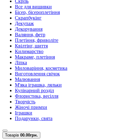
Скрізь
Все для вишивки
Бісер, бісероплетіння
Скрапбукінг
Декупаж
Декорування
Валяння, фетр
Плетіння, фриволіте
Квілтінг, шиття
Килимарство
Макраме, плетіння
Ліпка
Миловаріння, косметика
Виготовлення свічок
Малювання
М'яка іграшка, ляльки
Кулінарний розділ
Флористика, весілля
Творчість
Жіночі примхи
Іграшки
Подарунки, свята
Товарів
0
0.00грн.