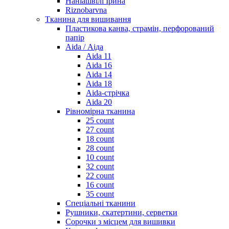
Наніашвілі Ірина
Riznobarvna
Тканина для вишивання
Пластикова канва, страмін, перфорований
папір
Aida / Аіда
Aida 11
Aida 16
Aida 14
Aida 18
Aida-стрічка
Aida 20
Рівномірна тканина
25 count
27 count
18 count
28 count
10 count
32 count
22 count
16 count
35 count
Спеціальні тканини
Рушники, скатертини, серветки
Сорочки з місцем для вишивки