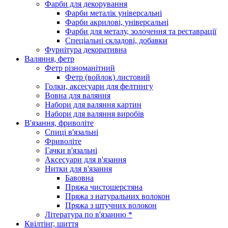
Фарби для декорування
Фарби металік універсальні
Фарби акрилові, універсальні
Фарби для металу, золочення та реставрації
Спеціальні складові, добавки
Фурнітура декоративна
Валяння, фетр
Фетр різноманітний
Фетр (войлок) листовий
Голки, аксесуари для фелтингу
Вовна для валяння
Набори для валяння картин
Набори для валяння виробів
В'язання, фриволіте
Спиці в'язальні
Фриволіте
Гачки в'язальні
Аксесуари для в'язання
Нитки для в'язання
Бавовна
Пряжа чистошерстяна
Пряжа з натуральних волокон
Пряжа з штучних волокон
Література по в'язанню *
Квілтінг, шиття