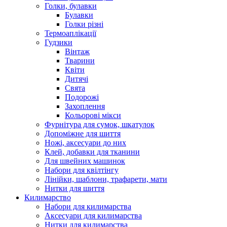
Голки, булавки
Булавки
Голки різні
Термоаплікації
Гудзики
Вінтаж
Тварини
Квіти
Дитячі
Свята
Подорожі
Захоплення
Кольорові мікси
Фурнітура для сумок, шкатулок
Допоміжне для шиття
Ножі, аксесуари до них
Клей, добавки для тканини
Для швейних машинок
Набори для квілтінгу
Лінійки, шаблони, трафарети, мати
Нитки для шиття
Килимарство
Набори для килимарства
Аксесуари для килимарства
Нитки для килимарства