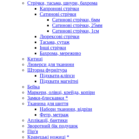
Стрічки, тасьма, шнури, бахрома
Капронові стрічки
Сатинові стрічки
Сатинові стрічки, 6мм
Сатинові стрічки, 25мм
Сатинові стрічки, 1см
Люрексові стрічки
Тасьма, сутаж
Інші стрічки
Бахрома, мереживо
Китиці
Люверси для тканини
Шторна фурнітура
Підхвати-кліпси
Підхвати магнітні
Бейка
Маркери, олівці, крейда, копіри
Замки-блискавки *
Тканина для шиття
Набори тканини, відрізи
Фетр, метраж
Аплікації, бантики
Зворотний бік подушок
Пір'я
Кравецькі ножиці *