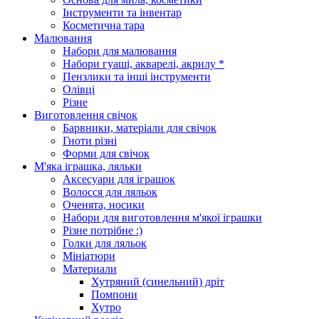
Інструменти та інвентар
Косметична тара
Малювання
Набори для малювання
Набори гуаші, акварелі, акрилу *
Пензлики та інші інструменти
Олівці
Різне
Виготовлення свічок
Барвники, матеріали для свічок
Гноти різні
Форми для свічок
М'яка іграшка, ляльки
Аксесуари для іграшок
Волосся для ляльок
Оченята, носики
Набори для виготовлення м'якої іграшки
Різне потрібне :)
Голки для ляльок
Мініатюри
Материали
Хутряний (синельний) дріт
Помпони
Хутро