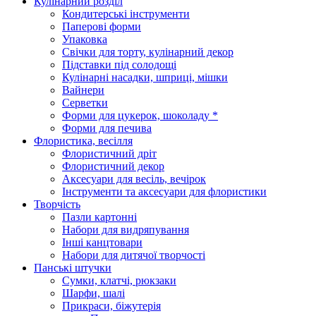
Кулінарний розділ
Кондитерські інструменти
Паперові форми
Упаковка
Свічки для торту, кулінарний декор
Підставки під солодощі
Кулінарні насадки, шприці, мішки
Вайнери
Серветки
Форми для цукерок, шоколаду *
Форми для печива
Флористика, весілля
Флористичний дріт
Флористичний декор
Аксесуари для весіль, вечірок
Інструменти та аксесуари для флористики
Творчість
Пазли картонні
Набори для видряпування
Інші канцтовари
Набори для дитячої творчості
Панські штучки
Сумки, клатчі, рюкзаки
Шарфи, шалі
Прикраси, біжутерія