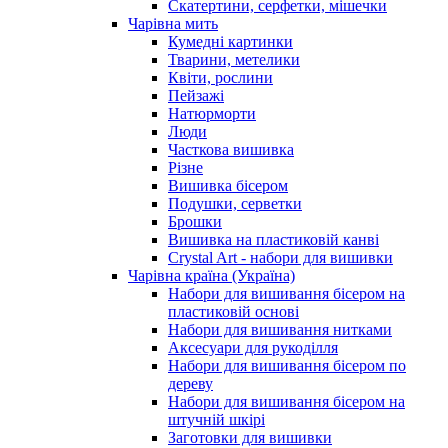
Скатертини, серфетки, мішечки
Чарiвна мить
Кумедні картинки
Тварини, метелики
Квіти, рослини
Пейзажі
Натюрморти
Люди
Часткова вишивка
Різне
Вишивка бісером
Подушки, серветки
Брошки
Вишивка на пластиковій канві
Crystal Art - набори для вишивки
Чарівна країна (Україна)
Набори для вишивання бісером на
пластиковій основі
Набори для вишивання нитками
Аксесуари для рукоділля
Набори для вишивання бісером по
дереву
Набори для вишивання бісером на
штучній шкірі
Заготовки для вишивки