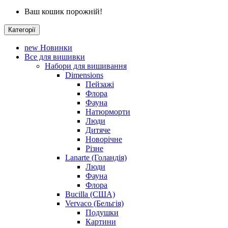
Ваш кошик порожній!
Категорії
new
Новинки
Все для вишивки
Набори для вишивання
Dimensions
Пейзажі
Флора
Фауна
Натюрморти
Люди
Дитяче
Новорічне
Різне
Lanarte (Голандія)
Люди
Фауна
Флора
Bucilla (США)
Vervaco (Бельгія)
Подушки
Картини