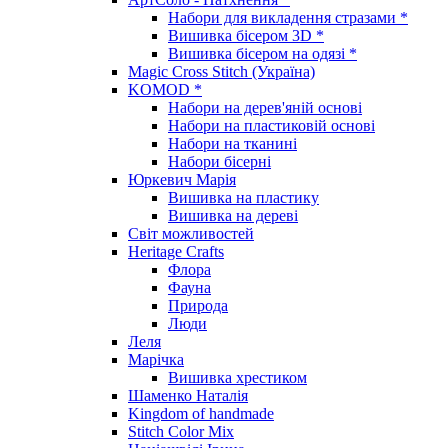
Набори для викладення стразами *
Вишивка бісером 3D *
Вишивка бісером на одязі *
Magic Cross Stitch (Україна)
KOMOD *
Набори на дерев'яній основі
Набори на пластиковій основі
Набори на тканині
Набори бісерні
Юркевич Марія
Вишивка на пластику
Вишивка на дереві
Світ можливостей
Heritage Crafts
Флора
Фауна
Природа
Люди
Леля
Марічка
Вишивка хрестиком
Шаменко Наталія
Kingdom of handmade
Stitch Color Mix