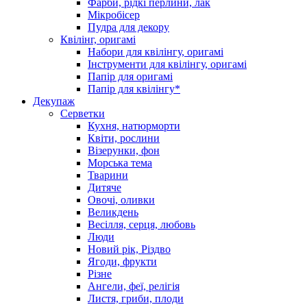
Фарби, рідкі перлини, лак
Мікробісер
Пудра для декору
Квілінг, оригамі
Набори для квілінгу, оригамі
Інструменти для квілінгу, оригамі
Папір для оригамі
Папір для квілінгу*
Декупаж
Серветки
Кухня, натюрморти
Квіти, рослини
Візерунки, фон
Морська тема
Тварини
Дитяче
Овочі, оливки
Великдень
Весілля, серця, любовь
Люди
Новий рік, Різдво
Ягоди, фрукти
Різне
Ангели, феї, релігія
Листя, гриби, плоди