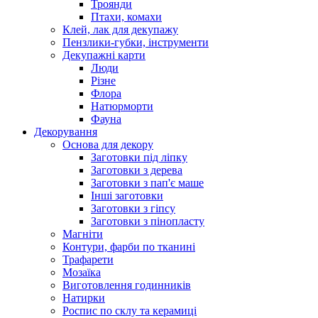
Троянди
Птахи, комахи
Клей, лак для декупажу
Пензлики-губки, інструменти
Декупажні карти
Люди
Різне
Флора
Натюрморти
Фауна
Декорування
Основа для декору
Заготовки під ліпку
Заготовки з дерева
Заготовки з пап'є маше
Інші заготовки
Заготовки з гіпсу
Заготовки з пінопласту
Магніти
Контури, фарби по тканині
Трафарети
Мозаїка
Виготовлення годинників
Натирки
Роспис по склу та керамиці