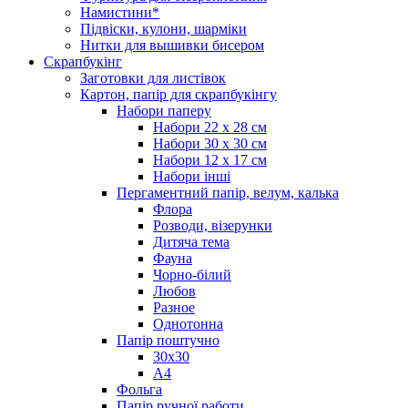
Намистини*
Підвіски, кулони, шарміки
Нитки для вышивки бисером
Скрапбукінг
Заготовки для листівок
Картон, папір для скрапбукінгу
Набори паперу
Набори 22 х 28 см
Набори 30 х 30 см
Набори 12 х 17 см
Набори інші
Пергаментний папір, велум, калька
Флора
Розводи, візерунки
Дитяча тема
Фауна
Чорно-білий
Любов
Разное
Однотонна
Папір поштучно
30х30
А4
Фольга
Папір ручної работи