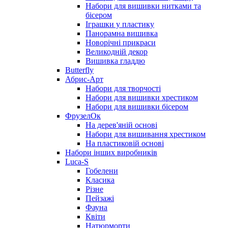
Набори для вишивки нитками та
бісером
Іграшки у пластику
Панорамна вишивка
Новорічні прикраси
Великодній декор
Вишивка гладдю
Butterfly
Абрис-Арт
Набори для творчості
Набори для вишивки хрестиком
Набори для вишивки бісером
ФрузелОк
На дерев'яній основі
Набори для вишивання хрестиком
На пластиковій основі
Набори інших виробників
Luca-S
Гобелени
Класика
Різне
Пейзажі
Фауна
Квіти
Натюрморти