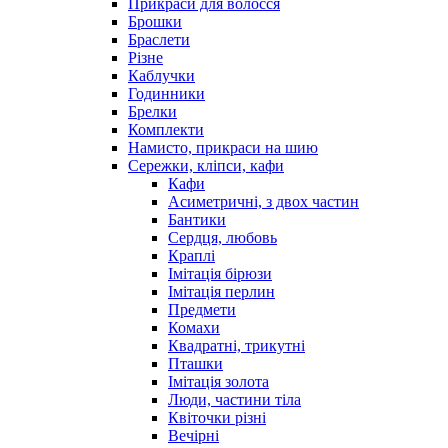
Прикраси для волосся
Брошки
Браслети
Різне
Каблучки
Годинники
Брелки
Комплекти
Намисто, прикраси на шию
Сережки, кліпси, кафи
Кафи
Асиметричні, з двох частин
Бантики
Сердця, любовь
Краплі
Імітація бірюзи
Імітація перлин
Предмети
Комахи
Квадратні, трикутні
Пташки
Імітація золота
Люди, частини тіла
Квіточки різні
Вечірні