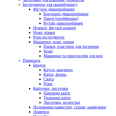
Інструменти для скрапбукингу
Фігурні діркопробивачі
Бордюрні діркопробивачі
Панчі (пробійники)
Кутові діркопробивачі
Ножиці, фігурні ножиці
Ножі, різаки
Різні інструменти
Машинки, ножі, папки
Папки, пластини для тиснення
Ножі
Машинки та приспособи для них
Прикраси
Брадси
Круги, квадрати
Квіти, флора
Свята
Різне
Квіточки, листочки
Паперові квіти
Тканинні квіти
Листочки, пелюстки
Половинки намистин, стрази, камінчики
Люверси