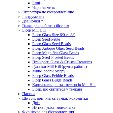
Інші
Чарівна мить
Література по бісероплетінню
Інструменти
Дзвіночки *
Голки для роботи з бісером
Бісер Mill Hill
Бісер Glass Size 6/0 та 8/0
Бісер Seed-Petite
Бісер Glass Seed Beads
Бісер Antique Glass Seed Beads
Бісер Magnifica Glass Beads
Бісер Seed-Frosted Beads
Прикраси Glass & Crystal Treasures
Гудзики Mill Hill (ручна работа)
Міні-набори бісеру
Бісер Glass Pebble Beads
Бісер Glass Bugle Beads
Карти кольорів та трежерсів Mill Hill
Бісер, що світиться у темряві
Паєтки
Шнури, дріт, нитка-гумка, мононитка
Дріт
Нитка-гумка, мононитка
Фурнітура для бісероплетіння