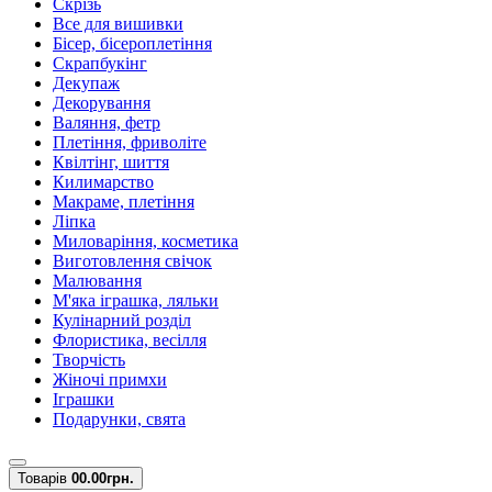
Скрізь
Все для вишивки
Бісер, бісероплетіння
Скрапбукінг
Декупаж
Декорування
Валяння, фетр
Плетіння, фриволіте
Квілтінг, шиття
Килимарство
Макраме, плетіння
Ліпка
Миловаріння, косметика
Виготовлення свічок
Малювання
М'яка іграшка, ляльки
Кулінарний розділ
Флористика, весілля
Творчість
Жіночі примхи
Іграшки
Подарунки, свята
Товарів
0
0.00грн.