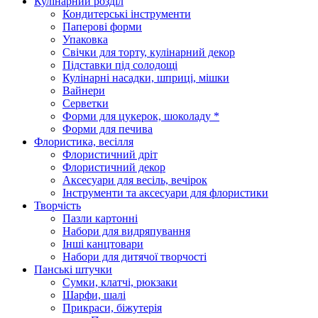
Кулінарний розділ
Кондитерські інструменти
Паперові форми
Упаковка
Свічки для торту, кулінарний декор
Підставки під солодощі
Кулінарні насадки, шприці, мішки
Вайнери
Серветки
Форми для цукерок, шоколаду *
Форми для печива
Флористика, весілля
Флористичний дріт
Флористичний декор
Аксесуари для весіль, вечірок
Інструменти та аксесуари для флористики
Творчість
Пазли картонні
Набори для видряпування
Інші канцтовари
Набори для дитячої творчості
Панські штучки
Сумки, клатчі, рюкзаки
Шарфи, шалі
Прикраси, біжутерія