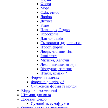
Флора
Море
Схід, етнос
Любов
Дитяче
Різне
Новий рік, Різдво
Гороскопи
Для чоловіків
Смаколики, їда, напитки
Прості форми
Люди, частини тіла
Інші свята
Містика, Хелоуїн
Листя, шишки, ягоди
Візерунки, завитки
Птахи, комахи *
Форми в палетах
Форми під нарізку *
Силіконові форми та молди
Віддушки косметичні
Штампи для мила
Добавки, декор
Сухоцвіти, сухофрукти
Основа для мила, косметики