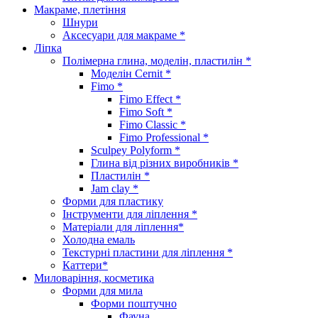
Макраме, плетіння
Шнури
Аксесуари для макраме *
Ліпка
Полімерна глина, моделін, пластилін *
Моделін Cernit *
Fimo *
Fimo Effect *
Fimo Soft *
Fimo Classic *
Fimo Professional *
Sculpey Polyform *
Глина від різних виробників *
Пластилін *
Jam clay *
Форми для пластику
Інструменти для ліплення *
Матеріали для ліплення*
Холодна емаль
Текстурні пластини для ліплення *
Каттери*
Миловаріння, косметика
Форми для мила
Форми поштучно
Фауна