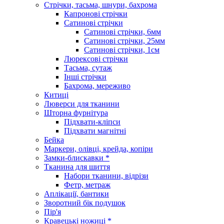
Стрічки, тасьма, шнури, бахрома
Капронові стрічки
Сатинові стрічки
Сатинові стрічки, 6мм
Сатинові стрічки, 25мм
Сатинові стрічки, 1см
Люрексові стрічки
Тасьма, сутаж
Інші стрічки
Бахрома, мереживо
Китиці
Люверси для тканини
Шторна фурнітура
Підхвати-кліпси
Підхвати магнітні
Бейка
Маркери, олівці, крейда, копіри
Замки-блискавки *
Тканина для шиття
Набори тканини, відрізи
Фетр, метраж
Аплікації, бантики
Зворотний бік подушок
Пір'я
Кравецькі ножиці *