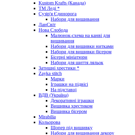
Kustom Krafts (Канада)
ТМ Леді *
Сузір'я Єдинорога
Набори для вишивання
ЛанСвіт
Нова Слобода
Малюнок-схема на канві для
вишивання
Набори для вишивки нитками
Набори для вишивки бісером
Бісерні мініатюри
Набори для шиття ляльок
Затишні хрестики *
Zayka stitch
Марки
Іграшки на підвісі
На підставці
ВДВ (Україна)
Декоративні іграшки
Вишивка хрестиком
Вишивка бісером
Mirabilia
Кольорова
Шопер під вишивку
Набори для вишивання декору