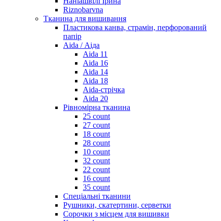
Наніашвілі Ірина
Riznobarvna
Тканина для вишивання
Пластикова канва, страмін, перфорований
папір
Aida / Аіда
Aida 11
Aida 16
Aida 14
Aida 18
Aida-стрічка
Aida 20
Рівномірна тканина
25 count
27 count
18 count
28 count
10 count
32 count
22 count
16 count
35 count
Спеціальні тканини
Рушники, скатертини, серветки
Сорочки з місцем для вишивки