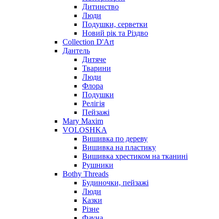
Дитинство
Люди
Подушки, серветки
Новий рік та Різдво
Collection D'Art
Дантель
Дитяче
Тварини
Люди
Флора
Подушки
Релігія
Пейзажі
Mary Maxim
VOLOSHKA
Вишивка по дереву
Вишивка на пластику
Вишивка хрестиком на тканині
Рушники
Bothy Threads
Будиночки, пейзажі
Люди
Казки
Різне
Фауна