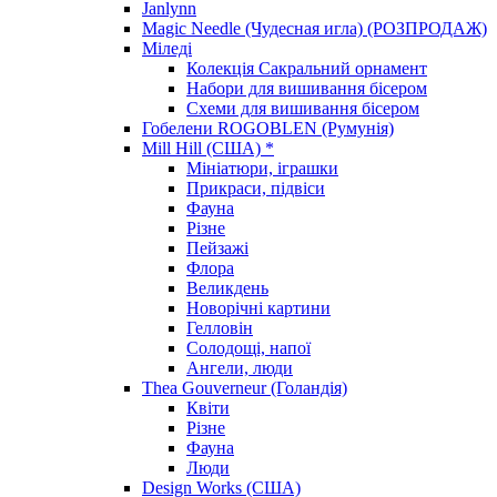
Janlynn
Magic Needle (Чудесная игла) (РОЗПРОДАЖ)
Міледі
Колекція Сакральний орнамент
Набори для вишивання бісером
Схеми для вишивання бісером
Гобелени ROGOBLEN (Румунія)
Mill Hill (США) *
Мініатюри, іграшки
Прикраси, підвіси
Фауна
Різне
Пейзажі
Флора
Великдень
Новорічні картини
Гелловін
Солодощі, напої
Ангели, люди
Thea Gouverneur (Голандія)
Квіти
Різне
Фауна
Люди
Design Works (США)