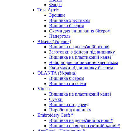
Флора
Тела Артіс
Брошки
Вишивка хрестиком
Вишивка бісером
Схеми для вишивання бісером
Папертоль
Alisena (Україна)
Вишивка на дерев'яній основі
Заготовки з фанери під вишивку
Вишивка на пластиковій канві
Набори для вишивання хрестиком
Еко-сумки під вишивку бісером
OLANTA (Україна)
Вишивка бісером
Вишивка нитками
Virena
Вишивка на пластиковій канві
Сумки
Вишивка по дереву
Вироби під вишивку
Embroidery Craft *
Вишивка на дерев'яній основі *
Вишивка на водорозчинній канві *
АртСоло - Натхнення *