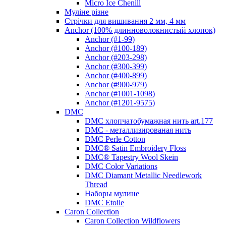
Micro Ice Chenill
Муліне різне
Стрічки для вишивання 2 мм, 4 мм
Anchor (100% длинноволокнистый хлопок)
Anchor (#1-99)
Anchor (#100-189)
Anchor (#203-298)
Anchor (#300-399)
Anchor (#400-899)
Anchor (#900-979)
Anchor (#1001-1098)
Anchor (#1201-9575)
DMC
DMC хлопчатобумажная нить art.177
DMC - металлизированая нить
DMC Perle Cotton
DMC® Satin Embroidery Floss
DMC® Tapestry Wool Skein
DMC Color Variations
DMC Diamant Metallic Needlework
Thread
Наборы мулине
DMC Etoile
Caron Collection
Caron Collection Wildflowers