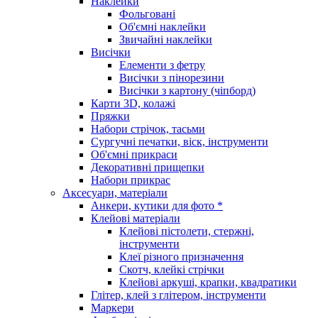
Наклейки
Фольговані
Об'ємні наклейки
Звичайні наклейки
Висічки
Елементи з фетру
Висічки з пінорезини
Висічки з картону (чіпборд)
Карти 3D, колажі
Пряжки
Набори стрічок, тасьми
Сургучні печатки, віск, інструменти
Об'ємні прикраси
Декоративні прищепки
Набори прикрас
Аксесуари, матеріали
Анкери, кутики для фото *
Клейові матеріали
Клейові пістолети, стержні,
інструменти
Клеї різного призначення
Скотч, клейкі стрічки
Клейові аркуші, крапки, квадратики
Глітер, клей з глітером, інструменти
Маркери