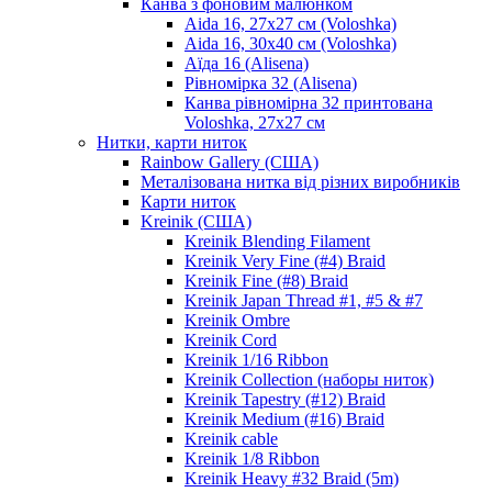
Канва з фоновим малюнком
Aida 16, 27х27 см (Voloshka)
Aida 16, 30х40 см (Voloshka)
Аїда 16 (Alisena)
Рівномірка 32 (Alisena)
Канва рівномірна 32 принтована
Voloshka, 27х27 см
Нитки, карти ниток
Rainbow Gallery (США)
Металізована нитка від різних виробників
Карти ниток
Kreinik (США)
Kreinik Blending Filament
Kreinik Very Fine (#4) Braid
Kreinik Fine (#8) Braid
Kreinik Japan Thread #1, #5 & #7
Kreinik Ombre
Kreinik Cord
Kreinik 1/16 Ribbon
Kreinik Collection (наборы ниток)
Kreinik Tapestry (#12) Braid
Kreinik Medium (#16) Braid
Kreinik cable
Kreinik 1/8 Ribbon
Kreinik Heavy #32 Braid (5m)