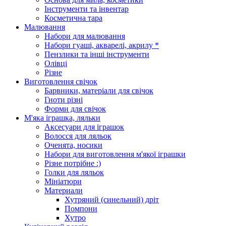
Інструменти та інвентар
Косметична тара
Малювання
Набори для малювання
Набори гуаші, акварелі, акрилу *
Пензлики та інші інструменти
Олівці
Різне
Виготовлення свічок
Барвники, матеріали для свічок
Гноти різні
Форми для свічок
М'яка іграшка, ляльки
Аксесуари для іграшок
Волосся для ляльок
Оченята, носики
Набори для виготовлення м'якої іграшки
Різне потрібне :)
Голки для ляльок
Мініатюри
Материали
Хутряний (синельний) дріт
Помпони
Хутро