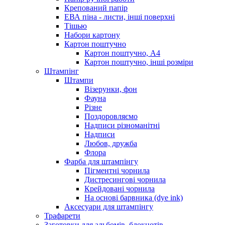
Крепований папір
ЕВА піна - листи, інші поверхні
Тішью
Набори картону
Картон поштучно
Картон поштучно, А4
Картон поштучно, інші розміри
Штампінг
Штампи
Візерунки, фон
Фауна
Різне
Поздоровляємо
Надписи різноманітні
Надписи
Любов, дружба
Флора
Фарба для штампінгу
Пігментні чорнила
Дистресингові чорнила
Крейдовані чорнила
На основі барвника (dye ink)
Аксесуари для штампінгу
Трафарети
Заготовки для альбомів, блокнотів