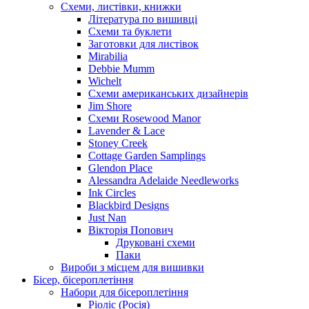
Схеми, листівки, книжки
Література по вишивці
Схеми та буклети
Заготовки для листівок
Mirabilia
Debbie Mumm
Wichelt
Схеми американських дизайнерів
Jim Shore
Cхеми Rosewood Manor
Lavender & Lace
Stoney Creek
Cottage Garden Samplings
Glendon Place
Alessandra Adelaide Needleworks
Ink Circles
Blackbird Designs
Just Nan
Вікторія Попович
Друковані схеми
Паки
Вироби з місцем для вишивки
Бісер, бісероплетіння
Набори для бісероплетіння
Ріоліс (Росія)