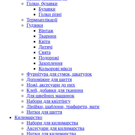
Голки, булавки
Булавки
Голки різні
Термоаплікації
Гудзики
Вінтаж
Тварини
Квіти
Дитячі
Свята
Подорожі
Захоплення
Кольорові мікси
Фурнітура для сумок, шкатулок
Допоміжне для шиття
Ножі, аксесуари до них
Клей, добавки для тканини
Для швейних машинок
Набори для квілтінгу
Лінійки, шаблони, трафарети, мати
Нитки для шиття
Килимарство
Набори для килимарства
Аксесуари для килимарства
Нитки для килимарства