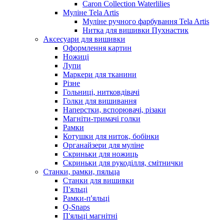
Caron Collection Waterlilies
Муліне Tela Artis
Муліне ручного фарбування Tela Artis
Нитка для вишивки Пухнастик
Аксесуари для вишивки
Оформлення картин
Ножиці
Лупи
Маркери для тканини
Різне
Гольниці, нитковдівачі
Голки для вишивання
Наперстки, вспорювачі, різаки
Магніти-тримачі голки
Рамки
Котушки для ниток, бобінки
Органайзери для муліне
Скриньки для ножиць
Скриньки для рукоділля, смітнички
Станки, рамки, пяльца
Станки для вишивки
П'яльці
Рамки-п'яльці
Q-Snaps
П'яльці магнітні