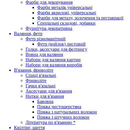
Фарби для декорування
Фарби металік універсальні
Фарби акрилові, універсальні
Фарби для металу, золочення та реставрації
Спеціальні складові, добавки
Фурнітура декоративна
Валяння, фетр
Фетр різноманітний
Фетр (войлок) листовий
Голки, аксесуари для фелтингу
Вовна для валяння
Набори для валяння картин
Набори для валяння виробів
В'язання, фриволіте
Спиці в'язальні
Фриволіте
Гачки в'язальні
Аксесуари для в'язання
Нитки для в'язання
Бавовна
Пряжа чистошерстяна
Пряжа з натуральних волокон
Пряжа з штучних волокон
Література по в'язанню *
Квілтінг, шиття