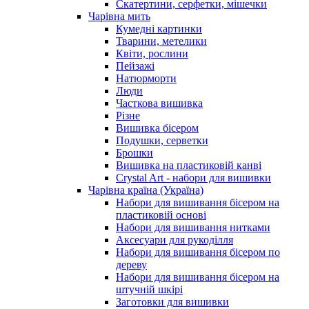
Скатертини, серфетки, мішечки
Чарiвна мить
Кумедні картинки
Тварини, метелики
Квіти, рослини
Пейзажі
Натюрморти
Люди
Часткова вишивка
Різне
Вишивка бісером
Подушки, серветки
Брошки
Вишивка на пластиковій канві
Crystal Art - набори для вишивки
Чарівна країна (Україна)
Набори для вишивання бісером на
пластиковій основі
Набори для вишивання нитками
Аксесуари для рукоділля
Набори для вишивання бісером по
дереву
Набори для вишивання бісером на
штучній шкірі
Заготовки для вишивки