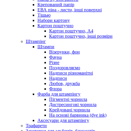
Крепований папір
ЕВА піна - листи, інші поверхні
Тішью
Набори картону
Картон поштучно
Картон поштучно, А4
Картон поштучно, інші розміри
Штампінг
Штампи
Візерунки, фон
Фауна
Різне
Поздоровляємо
Надписи різноманітні
Надписи
Любов, дружба
Флора
Фарба для штампінгу
Пігментні чорнила
Дистресингові чорнила
Крейдовані чорнила
На основі барвника (dye ink)
Аксесуари для штампінгу
Трафарети
Заготовки для альбомів, блокнотів