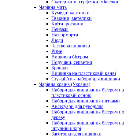
Скатертини, серфетки, мішечки
Чарiвна мить
Кумедні картинки
Тварини, метелики
Квіти, рослини
Пейзажі
Натюрморти
Люди
Часткова вишивка
Різне
Вишивка бісером
Подушки, серветки
Брошки
Вишивка на пластиковій канві
Crystal Art - набори для вишивки
Чарівна країна (Україна)
Набори для вишивання бісером на
пластиковій основі
Набори для вишивання нитками
Аксесуари для рукоділля
Набори для вишивання бісером по
дереву
Набори для вишивання бісером на
штучній шкірі
Заготовки для вишивки