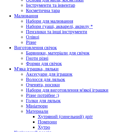
Інструменти та інвентар
Косметична тара
Малювання
Набори для малювання
Набори гуаші, акварелі, акрилу *
Пензлики та інші інструменти
Олівці
Різне
Виготовлення свічок
Барвники, матеріали для свічок
Гноти різні
Форми для свічок
М'яка іграшка, ляльки
Аксесуари для іграшок
Волосся для ляльок
Оченята, носики
Набори для виготовлення м'якої іграшки
Різне потрібне :)
Голки для ляльок
Мініатюри
Материали
Хутряний (синельний) дріт
Помпони
Хутро