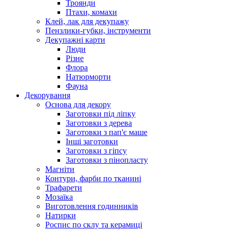
Троянди
Птахи, комахи
Клей, лак для декупажу
Пензлики-губки, інструменти
Декупажні карти
Люди
Різне
Флора
Натюрморти
Фауна
Декорування
Основа для декору
Заготовки під ліпку
Заготовки з дерева
Заготовки з пап'є маше
Інші заготовки
Заготовки з гіпсу
Заготовки з пінопласту
Магніти
Контури, фарби по тканині
Трафарети
Мозаїка
Виготовлення годинників
Натирки
Роспис по склу та керамиці