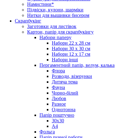
Намистини*
Підвіски, кулони, шарміки
Нитки для вышивки бисером
Скрапбукінг
Заготовки для листівок
Картон, папір для скрапбукінгу
Набори паперу
Набори 22 х 28 см
Набори 30 х 30 см
Набори 12 х 17 см
Набори інші
Пергаментний папір, велум, калька
Флора
Розводи, візерунки
Дитяча тема
Фауна
Чорно-білий
Любов
Разное
Однотонна
Папір поштучно
30х30
А4
Фольга
Папір ручної работи