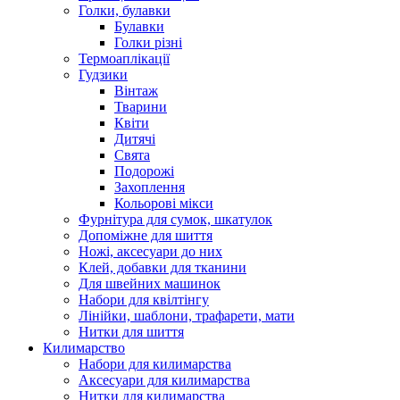
Голки, булавки
Булавки
Голки різні
Термоаплікації
Гудзики
Вінтаж
Тварини
Квіти
Дитячі
Свята
Подорожі
Захоплення
Кольорові мікси
Фурнітура для сумок, шкатулок
Допоміжне для шиття
Ножі, аксесуари до них
Клей, добавки для тканини
Для швейних машинок
Набори для квілтінгу
Лінійки, шаблони, трафарети, мати
Нитки для шиття
Килимарство
Набори для килимарства
Аксесуари для килимарства
Нитки для килимарства