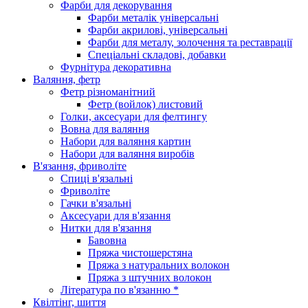
Фарби для декорування
Фарби металік універсальні
Фарби акрилові, універсальні
Фарби для металу, золочення та реставрації
Спеціальні складові, добавки
Фурнітура декоративна
Валяння, фетр
Фетр різноманітний
Фетр (войлок) листовий
Голки, аксесуари для фелтингу
Вовна для валяння
Набори для валяння картин
Набори для валяння виробів
В'язання, фриволіте
Спиці в'язальні
Фриволіте
Гачки в'язальні
Аксесуари для в'язання
Нитки для в'язання
Бавовна
Пряжа чистошерстяна
Пряжа з натуральних волокон
Пряжа з штучних волокон
Література по в'язанню *
Квілтінг, шиття