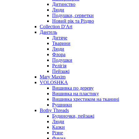
Дитинство
Люди
Подушки, серветки
Новий рік та Різдво
Collection D'Art
Дантель
Дитяче
Тварини
Люди
Флора
Подушки
Релігія
Пейзажі
Mary Maxim
VOLOSHKA
Вишивка по дереву
Вишивка на пластику
Вишивка хрестиком на тканині
Рушники
Bothy Threads
Будиночки, пейзажі
Люди
Казки
Різне
Фауна