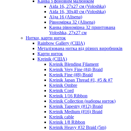
Канва з фоновим малюнком
Aida 16, 27х27 см (Voloshka)
Aida 16, 30х40 см (Voloshka)
Аїда 16 (Alisena)
Рівномірка 32 (Alisena)
Канва рівномірна 32 принтована
Voloshka, 27х27 см
Нитки, карти ниток
Rainbow Gallery (США)
Металізована нитка від різних виробників
Карти ниток
Kreinik (США)
Kreinik Blending Filament
Kreinik Very Fine (#4) Braid
Kreinik Fine (#8) Braid
Kreinik Japan Thread #1, #5 & #7
Kreinik Ombre
Kreinik Cord
Kreinik 1/16 Ribbon
Kreinik Collection (наборы ниток)
Kreinik Tapestry (#12) Braid
Kreinik Medium (#16) Braid
Kreinik cable
Kreinik 1/8 Ribbon
Kreinik Heavy #32 Braid (5m)