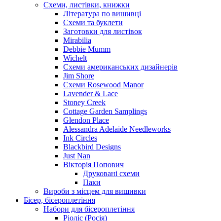
Схеми, листівки, книжки
Література по вишивці
Схеми та буклети
Заготовки для листівок
Mirabilia
Debbie Mumm
Wichelt
Схеми американських дизайнерів
Jim Shore
Cхеми Rosewood Manor
Lavender & Lace
Stoney Creek
Cottage Garden Samplings
Glendon Place
Alessandra Adelaide Needleworks
Ink Circles
Blackbird Designs
Just Nan
Вікторія Попович
Друковані схеми
Паки
Вироби з місцем для вишивки
Бісер, бісероплетіння
Набори для бісероплетіння
Ріоліс (Росія)