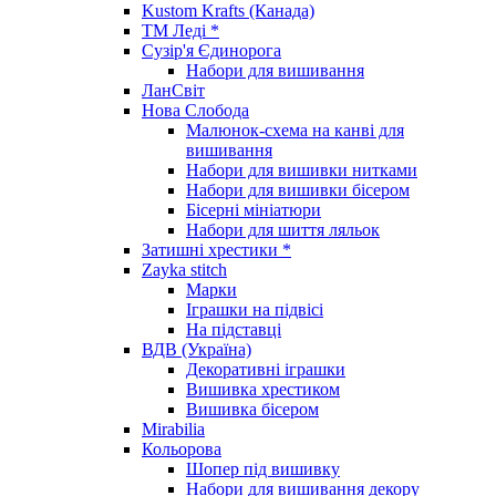
Kustom Krafts (Канада)
ТМ Леді *
Сузір'я Єдинорога
Набори для вишивання
ЛанСвіт
Нова Слобода
Малюнок-схема на канві для
вишивання
Набори для вишивки нитками
Набори для вишивки бісером
Бісерні мініатюри
Набори для шиття ляльок
Затишні хрестики *
Zayka stitch
Марки
Іграшки на підвісі
На підставці
ВДВ (Україна)
Декоративні іграшки
Вишивка хрестиком
Вишивка бісером
Mirabilia
Кольорова
Шопер під вишивку
Набори для вишивання декору