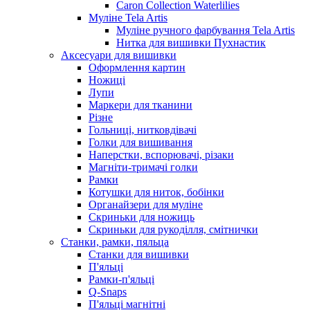
Caron Collection Waterlilies
Муліне Tela Artis
Муліне ручного фарбування Tela Artis
Нитка для вишивки Пухнастик
Аксесуари для вишивки
Оформлення картин
Ножиці
Лупи
Маркери для тканини
Різне
Гольниці, нитковдівачі
Голки для вишивання
Наперстки, вспорювачі, різаки
Магніти-тримачі голки
Рамки
Котушки для ниток, бобінки
Органайзери для муліне
Скриньки для ножиць
Скриньки для рукоділля, смітнички
Станки, рамки, пяльца
Станки для вишивки
П'яльці
Рамки-п'яльці
Q-Snaps
П'яльці магнітні