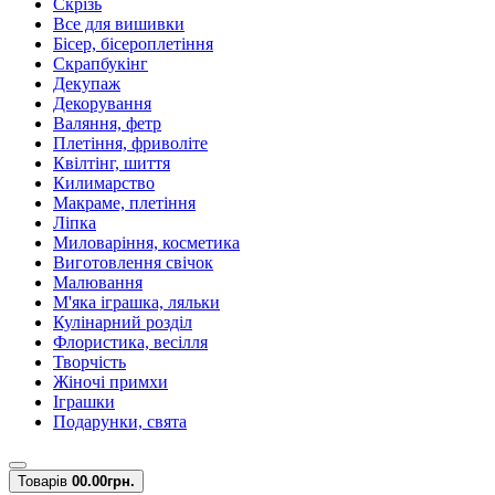
Скрізь
Все для вишивки
Бісер, бісероплетіння
Скрапбукінг
Декупаж
Декорування
Валяння, фетр
Плетіння, фриволіте
Квілтінг, шиття
Килимарство
Макраме, плетіння
Ліпка
Миловаріння, косметика
Виготовлення свічок
Малювання
М'яка іграшка, ляльки
Кулінарний розділ
Флористика, весілля
Творчість
Жіночі примхи
Іграшки
Подарунки, свята
Товарів
0
0.00грн.