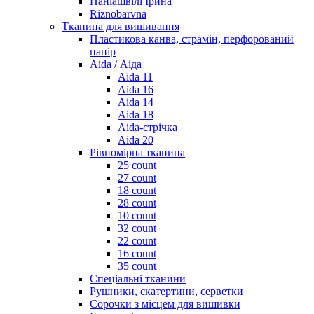
Наніашвілі Ірина
Riznobarvna
Тканина для вишивання
Пластикова канва, страмін, перфорований
папір
Aida / Аіда
Aida 11
Aida 16
Aida 14
Aida 18
Aida-стрічка
Aida 20
Рівномірна тканина
25 count
27 count
18 count
28 count
10 count
32 count
22 count
16 count
35 count
Спеціальні тканини
Рушники, скатертини, серветки
Сорочки з місцем для вишивки