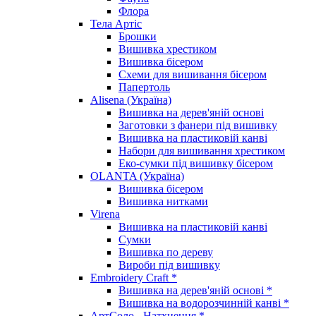
Флора
Тела Артіс
Брошки
Вишивка хрестиком
Вишивка бісером
Схеми для вишивання бісером
Папертоль
Alisena (Україна)
Вишивка на дерев'яній основі
Заготовки з фанери під вишивку
Вишивка на пластиковій канві
Набори для вишивання хрестиком
Еко-сумки під вишивку бісером
OLANTA (Україна)
Вишивка бісером
Вишивка нитками
Virena
Вишивка на пластиковій канві
Сумки
Вишивка по дереву
Вироби під вишивку
Embroidery Craft *
Вишивка на дерев'яній основі *
Вишивка на водорозчинній канві *
АртСоло - Натхнення *