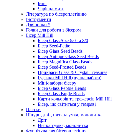
Інші
Чарівна мить
Література по бісероплетінню
Інструменти
Дзвіночки *
Голки для роботи з бісером
Бісер Mill Hill
Бісер Glass Size 6/0 та 8/0
Бісер Seed-Petite
Бісер Glass Seed Beads
Бісер Antique Glass Seed Beads
Бісер Magnifica Glass Beads
Бісер Seed-Frosted Beads
Прикраси Glass & Crystal Treasures
Гудзики Mill Hill (ручна работа)
Міні-набори бісеру
Бісер Glass Pebble Beads
Бісер Glass Bugle Beads
Карти кольорів та трежерсів Mill Hill
Бісер, що світиться у темряві
Паєтки
Шнури, дріт, нитка-гумка, мононитка
Дріт
Нитка-гумка, мононитка
Фурнітура для бісероплетіння