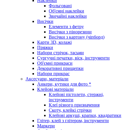
Наклейки
Фольговані
Об'ємні наклейки
Звичайні наклейки
Висічки
Елементи з фетру
Висічки з пінорезини
Висічки з картону (чіпборд)
Карти 3D, колажі
Пряжки
Набори стрічок, тасьми
Сургучні печатки, віск, інструменти
Об'ємні прикраси
Декоративні прищепки
Набори прикрас
Аксесуари, матеріали
Анкери, кутики для фото *
Клейові матеріали
Клейові пістолети, стержні,
інструменти
Клеї різного призначення
Скотч, клейкі стрічки
Клейові аркуші, крапки, квадратики
Глітер, клей з глітером, інструменти
Маркери