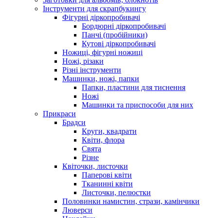
Інструменти для скрапбукингу
Фігурні діркопробивачі
Бордюрні діркопробивачі
Панчі (пробійники)
Кутові діркопробивачі
Ножиці, фігурні ножиці
Ножі, різаки
Різні інструменти
Машинки, ножі, папки
Папки, пластини для тиснення
Ножі
Машинки та приспособи для них
Прикраси
Брадси
Круги, квадрати
Квіти, флора
Свята
Різне
Квіточки, листочки
Паперові квіти
Тканинні квіти
Листочки, пелюстки
Половинки намистин, стрази, камінчики
Люверси