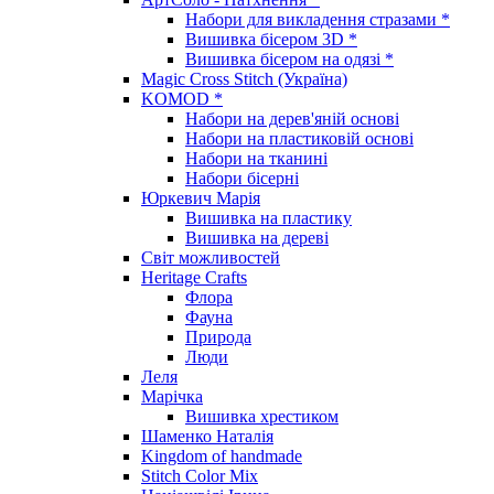
Набори для викладення стразами *
Вишивка бісером 3D *
Вишивка бісером на одязі *
Magic Cross Stitch (Україна)
KOMOD *
Набори на дерев'яній основі
Набори на пластиковій основі
Набори на тканині
Набори бісерні
Юркевич Марія
Вишивка на пластику
Вишивка на дереві
Світ можливостей
Heritage Crafts
Флора
Фауна
Природа
Люди
Леля
Марічка
Вишивка хрестиком
Шаменко Наталія
Kingdom of handmade
Stitch Color Mix