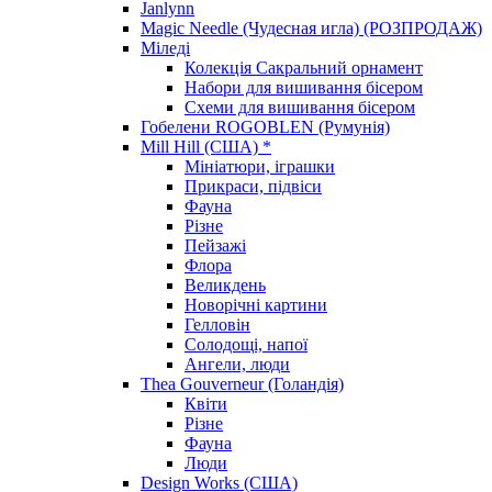
Janlynn
Magic Needle (Чудесная игла) (РОЗПРОДАЖ)
Міледі
Колекція Сакральний орнамент
Набори для вишивання бісером
Схеми для вишивання бісером
Гобелени ROGOBLEN (Румунія)
Mill Hill (США) *
Мініатюри, іграшки
Прикраси, підвіси
Фауна
Різне
Пейзажі
Флора
Великдень
Новорічні картини
Гелловін
Солодощі, напої
Ангели, люди
Thea Gouverneur (Голандія)
Квіти
Різне
Фауна
Люди
Design Works (США)