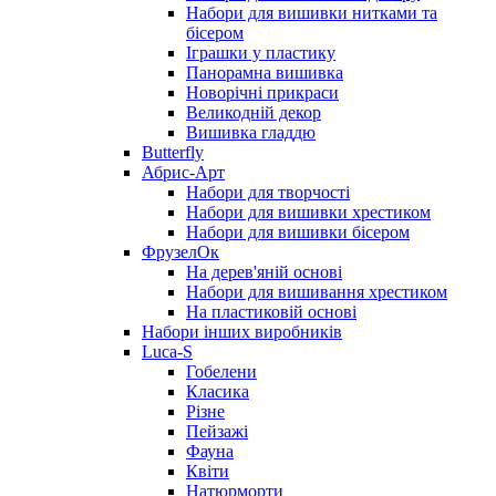
Набори для вишивки нитками та
бісером
Іграшки у пластику
Панорамна вишивка
Новорічні прикраси
Великодній декор
Вишивка гладдю
Butterfly
Абрис-Арт
Набори для творчості
Набори для вишивки хрестиком
Набори для вишивки бісером
ФрузелОк
На дерев'яній основі
Набори для вишивання хрестиком
На пластиковій основі
Набори інших виробників
Luca-S
Гобелени
Класика
Різне
Пейзажі
Фауна
Квіти
Натюрморти