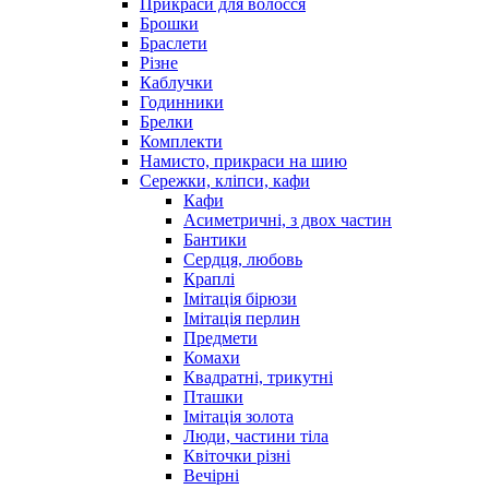
Прикраси для волосся
Брошки
Браслети
Різне
Каблучки
Годинники
Брелки
Комплекти
Намисто, прикраси на шию
Сережки, кліпси, кафи
Кафи
Асиметричні, з двох частин
Бантики
Сердця, любовь
Краплі
Імітація бірюзи
Імітація перлин
Предмети
Комахи
Квадратні, трикутні
Пташки
Імітація золота
Люди, частини тіла
Квіточки різні
Вечірні