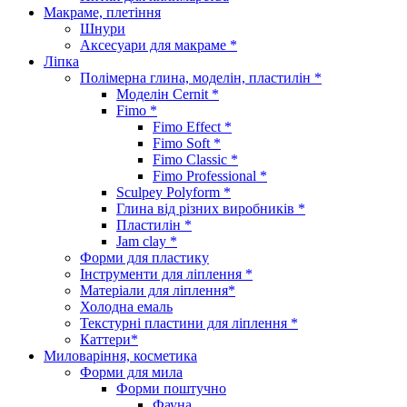
Макраме, плетіння
Шнури
Аксесуари для макраме *
Ліпка
Полімерна глина, моделін, пластилін *
Моделін Cernit *
Fimo *
Fimo Effect *
Fimo Soft *
Fimo Classic *
Fimo Professional *
Sculpey Polyform *
Глина від різних виробників *
Пластилін *
Jam clay *
Форми для пластику
Інструменти для ліплення *
Матеріали для ліплення*
Холодна емаль
Текстурні пластини для ліплення *
Каттери*
Миловаріння, косметика
Форми для мила
Форми поштучно
Фауна