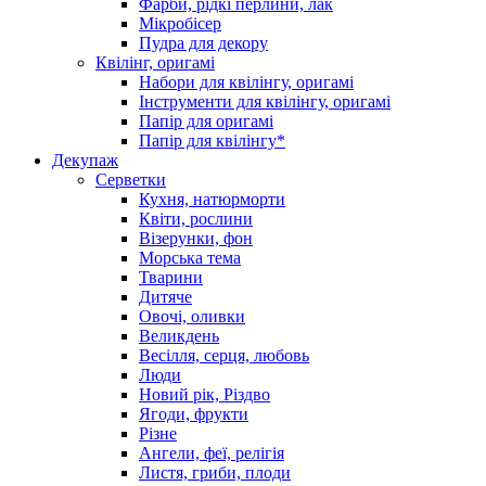
Фарби, рідкі перлини, лак
Мікробісер
Пудра для декору
Квілінг, оригамі
Набори для квілінгу, оригамі
Інструменти для квілінгу, оригамі
Папір для оригамі
Папір для квілінгу*
Декупаж
Серветки
Кухня, натюрморти
Квіти, рослини
Візерунки, фон
Морська тема
Тварини
Дитяче
Овочі, оливки
Великдень
Весілля, серця, любовь
Люди
Новий рік, Різдво
Ягоди, фрукти
Різне
Ангели, феї, релігія
Листя, гриби, плоди