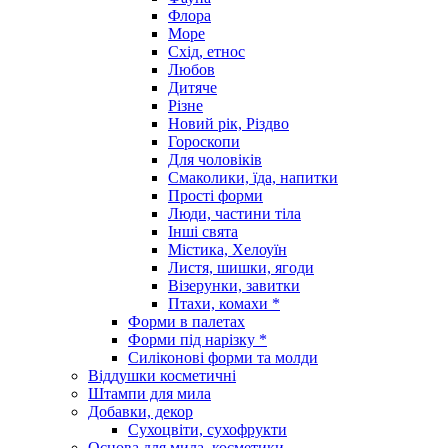
Флора
Море
Схід, етнос
Любов
Дитяче
Різне
Новий рік, Різдво
Гороскопи
Для чоловіків
Смаколики, їда, напитки
Прості форми
Люди, частини тіла
Інші свята
Містика, Хелоуїн
Листя, шишки, ягоди
Візерунки, завитки
Птахи, комахи *
Форми в палетах
Форми під нарізку *
Силіконові форми та молди
Віддушки косметичні
Штампи для мила
Добавки, декор
Сухоцвіти, сухофрукти
Основа для мила, косметики