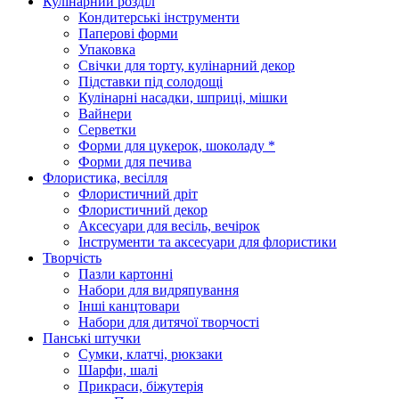
Кулінарний розділ
Кондитерські інструменти
Паперові форми
Упаковка
Свічки для торту, кулінарний декор
Підставки під солодощі
Кулінарні насадки, шприці, мішки
Вайнери
Серветки
Форми для цукерок, шоколаду *
Форми для печива
Флористика, весілля
Флористичний дріт
Флористичний декор
Аксесуари для весіль, вечірок
Інструменти та аксесуари для флористики
Творчість
Пазли картонні
Набори для видряпування
Інші канцтовари
Набори для дитячої творчості
Панські штучки
Сумки, клатчі, рюкзаки
Шарфи, шалі
Прикраси, біжутерія