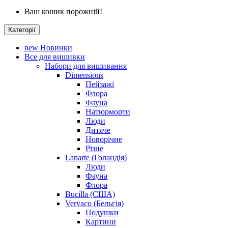
Ваш кошик порожній!
Категорії
new
Новинки
Все для вишивки
Набори для вишивання
Dimensions
Пейзажі
Флора
Фауна
Натюрморти
Люди
Дитяче
Новорічне
Різне
Lanarte (Голандія)
Люди
Фауна
Флора
Bucilla (США)
Vervaco (Бельгія)
Подушки
Картини