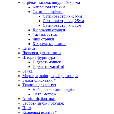
Стрічки, тасьма, шнури, бахрома
Капронові стрічки
Сатинові стрічки
Сатинові стрічки, 6мм
Сатинові стрічки, 25мм
Сатинові стрічки, 1см
Люрексові стрічки
Тасьма, сутаж
Інші стрічки
Бахрома, мереживо
Китиці
Люверси для тканини
Шторна фурнітура
Підхвати-кліпси
Підхвати магнітні
Бейка
Маркери, олівці, крейда, копіри
Замки-блискавки *
Тканина для шиття
Набори тканини, відрізи
Фетр, метраж
Аплікації, бантики
Зворотний бік подушок
Пір'я
Кравецькі ножиці *