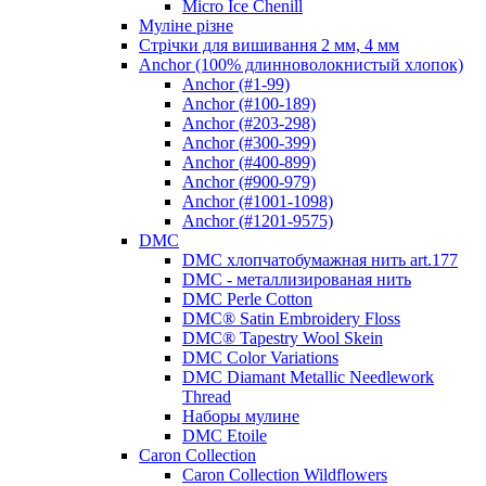
Micro Ice Chenill
Муліне різне
Стрічки для вишивання 2 мм, 4 мм
Anchor (100% длинноволокнистый хлопок)
Anchor (#1-99)
Anchor (#100-189)
Anchor (#203-298)
Anchor (#300-399)
Anchor (#400-899)
Anchor (#900-979)
Anchor (#1001-1098)
Anchor (#1201-9575)
DMC
DMC хлопчатобумажная нить art.177
DMC - металлизированая нить
DMC Perle Cotton
DMC® Satin Embroidery Floss
DMC® Tapestry Wool Skein
DMC Color Variations
DMC Diamant Metallic Needlework
Thread
Наборы мулине
DMC Etoile
Caron Collection
Caron Collection Wildflowers