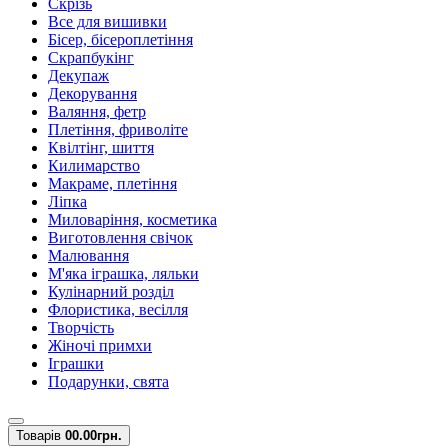
Скрізь
Все для вишивки
Бісер, бісероплетіння
Скрапбукінг
Декупаж
Декорування
Валяння, фетр
Плетіння, фриволіте
Квілтінг, шиття
Килимарство
Макраме, плетіння
Ліпка
Миловаріння, косметика
Виготовлення свічок
Малювання
М'яка іграшка, ляльки
Кулінарний розділ
Флористика, весілля
Творчість
Жіночі примхи
Іграшки
Подарунки, свята
Товарів
0
0.00грн.