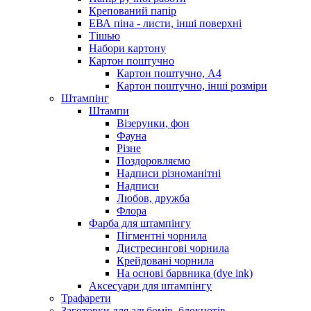
Крепований папір
ЕВА піна - листи, інші поверхні
Тішью
Набори картону
Картон поштучно
Картон поштучно, А4
Картон поштучно, інші розміри
Штампінг
Штампи
Візерунки, фон
Фауна
Різне
Поздоровляємо
Надписи різноманітні
Надписи
Любов, дружба
Флора
Фарба для штампінгу
Пігментні чорнила
Дистресингові чорнила
Крейдовані чорнила
На основі барвника (dye ink)
Аксесуари для штампінгу
Трафарети
Заготовки для альбомів, блокнотів