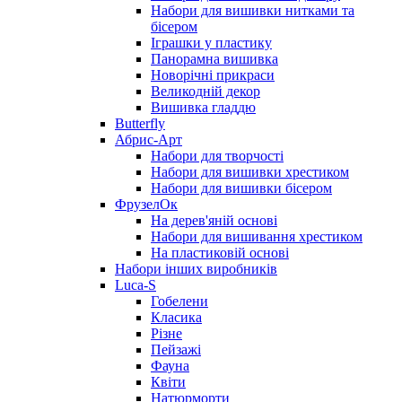
Набори для вишивки нитками та
бісером
Іграшки у пластику
Панорамна вишивка
Новорічні прикраси
Великодній декор
Вишивка гладдю
Butterfly
Абрис-Арт
Набори для творчості
Набори для вишивки хрестиком
Набори для вишивки бісером
ФрузелОк
На дерев'яній основі
Набори для вишивання хрестиком
На пластиковій основі
Набори інших виробників
Luca-S
Гобелени
Класика
Різне
Пейзажі
Фауна
Квіти
Натюрморти