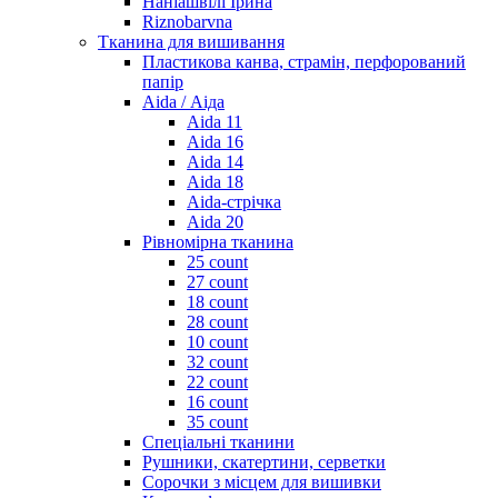
Наніашвілі Ірина
Riznobarvna
Тканина для вишивання
Пластикова канва, страмін, перфорований
папір
Aida / Аіда
Aida 11
Aida 16
Aida 14
Aida 18
Aida-стрічка
Aida 20
Рівномірна тканина
25 count
27 count
18 count
28 count
10 count
32 count
22 count
16 count
35 count
Спеціальні тканини
Рушники, скатертини, серветки
Сорочки з місцем для вишивки