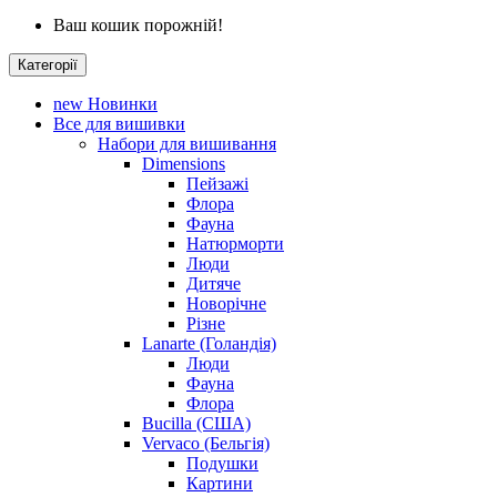
Ваш кошик порожній!
Категорії
new
Новинки
Все для вишивки
Набори для вишивання
Dimensions
Пейзажі
Флора
Фауна
Натюрморти
Люди
Дитяче
Новорічне
Різне
Lanarte (Голандія)
Люди
Фауна
Флора
Bucilla (США)
Vervaco (Бельгія)
Подушки
Картини