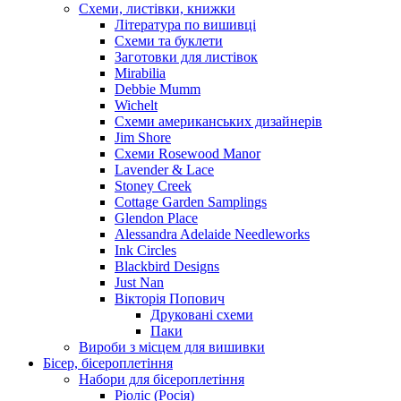
Схеми, листівки, книжки
Література по вишивці
Схеми та буклети
Заготовки для листівок
Mirabilia
Debbie Mumm
Wichelt
Схеми американських дизайнерів
Jim Shore
Cхеми Rosewood Manor
Lavender & Lace
Stoney Creek
Cottage Garden Samplings
Glendon Place
Alessandra Adelaide Needleworks
Ink Circles
Blackbird Designs
Just Nan
Вікторія Попович
Друковані схеми
Паки
Вироби з місцем для вишивки
Бісер, бісероплетіння
Набори для бісероплетіння
Ріоліс (Росія)