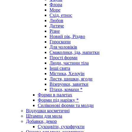
Флора
Море
Схід, етнос
Любов
Дитяче
Різне
Новий рік, Різдво
Гороскопи
Для чоловіків
Смаколики, їда, напитки
Прості форми
Люди, частини тіла
Інші свята
Містика, Хелоуїн
Листя, шишки, ягоди
Візерунки, завитки
Птахи, комахи *
Форми в палетах
Форми під нарізку *
Силіконові форми та молди
Віддушки косметичні
Штампи для мила
Добавки, декор
Сухоцвіти, сухофрукти
Основа для мила, косметики