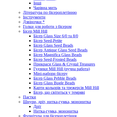
Інші
Чарівна мить
Література по бісероплетінню
Інструменти
Дзвіночки *
Голки для роботи з бісером
Бісер Mill Hill
Бісер Glass Size 6/0 та 8/0
Бісер Seed-Petite
Бісер Glass Seed Beads
Бісер Antique Glass Seed Beads
Бісер Magnifica Glass Beads
Бісер Seed-Frosted Beads
Прикраси Glass & Crystal Treasures
Гудзики Mill Hill (ручна работа)
Міні-набори бісеру
Бісер Glass Pebble Beads
Бісер Glass Bugle Beads
Карти кольорів та трежерсів Mill Hill
Бісер, що світиться у темряві
Паєтки
Шнури, дріт, нитка-гумка, мононитка
Дріт
Нитка-гумка, мононитка
Фурнітура для бісероплетіння