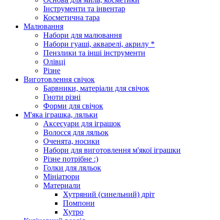
Інструменти та інвентар
Косметична тара
Малювання
Набори для малювання
Набори гуаші, акварелі, акрилу *
Пензлики та інші інструменти
Олівці
Різне
Виготовлення свічок
Барвники, матеріали для свічок
Гноти різні
Форми для свічок
М'яка іграшка, ляльки
Аксесуари для іграшок
Волосся для ляльок
Оченята, носики
Набори для виготовлення м'якої іграшки
Різне потрібне :)
Голки для ляльок
Мініатюри
Материали
Хутряний (синельний) дріт
Помпони
Хутро