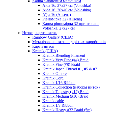
Канва з фоновим малюнком
Aida 16, 27х27 см (Voloshka)
Aida 16, 30х40 см (Voloshka)
Аїда 16 (Alisena)
Рівномірка 32 (Alisena)
Канва рівномірна 32 принтована
Voloshka, 27х27 см
Нитки, карти ниток
Rainbow Gallery (США)
Металізована нитка від різних виробників
Карти ниток
Kreinik (США)
Kreinik Blending Filament
Kreinik Very Fine (#4) Braid
Kreinik Fine (#8) Braid
Kreinik Japan Thread #1, #5 & #7
Kreinik Ombre
Kreinik Cord
Kreinik 1/16 Ribbon
Kreinik Collection (наборы ниток)
Kreinik Tapestry (#12) Braid
Kreinik Medium (#16) Braid
Kreinik cable
Kreinik 1/8 Ribbon
Kreinik Heavy #32 Braid (5m)