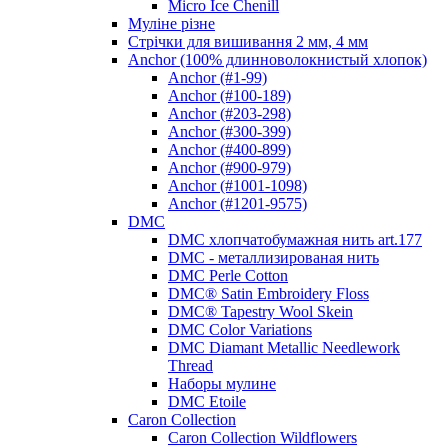
Micro Ice Chenill
Муліне різне
Стрічки для вишивання 2 мм, 4 мм
Anchor (100% длинноволокнистый хлопок)
Anchor (#1-99)
Anchor (#100-189)
Anchor (#203-298)
Anchor (#300-399)
Anchor (#400-899)
Anchor (#900-979)
Anchor (#1001-1098)
Anchor (#1201-9575)
DMC
DMC хлопчатобумажная нить art.177
DMC - металлизированая нить
DMC Perle Cotton
DMC® Satin Embroidery Floss
DMC® Tapestry Wool Skein
DMC Color Variations
DMC Diamant Metallic Needlework
Thread
Наборы мулине
DMC Etoile
Caron Collection
Caron Collection Wildflowers