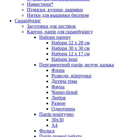
Намистини*
Підвіски, кулони, шарміки
Нитки для вышивки бисером
Скрапбукінг
Заготовки для листівок
Картон, папір для скрапбукінгу
Набори паперу
Набори 22 х 28 см
Набори 30 х 30 см
Набори 12 х 17 см
Набори інші
Пергаментний папір, велум, калька
Флора
Розводи, візерунки
Дитяча тема
Фауна
Чорно-білий
Любов
Разное
Однотонна
Папір поштучно
30х30
А4
Фольга
Папір ручної работи