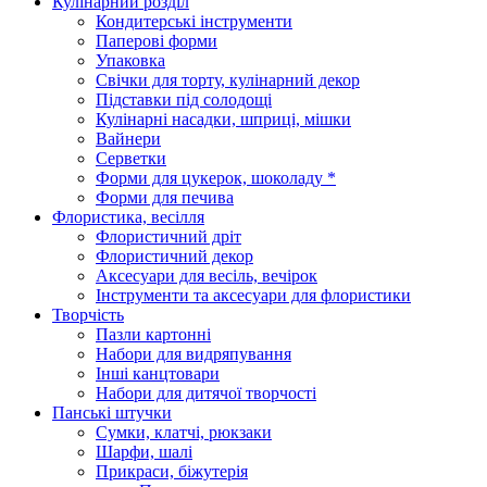
Кулінарний розділ
Кондитерські інструменти
Паперові форми
Упаковка
Свічки для торту, кулінарний декор
Підставки під солодощі
Кулінарні насадки, шприці, мішки
Вайнери
Серветки
Форми для цукерок, шоколаду *
Форми для печива
Флористика, весілля
Флористичний дріт
Флористичний декор
Аксесуари для весіль, вечірок
Інструменти та аксесуари для флористики
Творчість
Пазли картонні
Набори для видряпування
Інші канцтовари
Набори для дитячої творчості
Панські штучки
Сумки, клатчі, рюкзаки
Шарфи, шалі
Прикраси, біжутерія