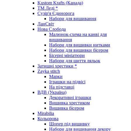
Kustom Krafts (Канада)
ТМ Леді *
Сузір'я Єдинорога
Набори для вишивання
ЛанСвіт
Нова Слобода
Малюнок-схема на канві для
вишивання
Набори для вишивки нитками
Набори для вишивки бісером
Бісерні мініатюри
Набори для шиття ляльок
Затишні хрестики *
Zayka stitch
Марки
Іграшки на підвісі
На підставці
ВДВ (Україна)
Декоративні іграшки
Вишивка хрестиком
Вишивка бісером
Mirabilia
Кольорова
Шопер під вишивку
Набори для вишивання декору