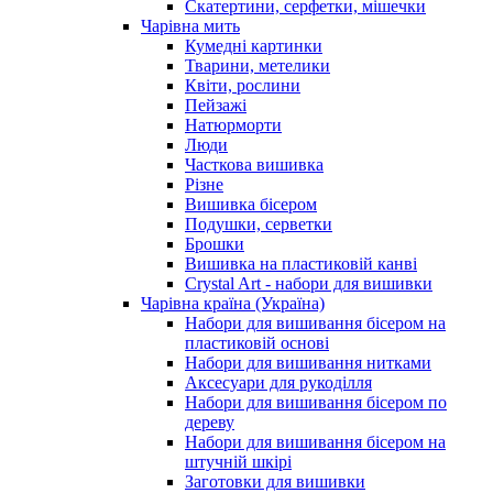
Скатертини, серфетки, мішечки
Чарiвна мить
Кумедні картинки
Тварини, метелики
Квіти, рослини
Пейзажі
Натюрморти
Люди
Часткова вишивка
Різне
Вишивка бісером
Подушки, серветки
Брошки
Вишивка на пластиковій канві
Crystal Art - набори для вишивки
Чарівна країна (Україна)
Набори для вишивання бісером на
пластиковій основі
Набори для вишивання нитками
Аксесуари для рукоділля
Набори для вишивання бісером по
дереву
Набори для вишивання бісером на
штучній шкірі
Заготовки для вишивки