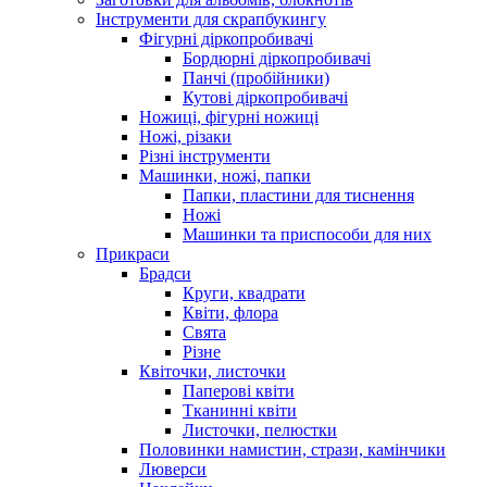
Інструменти для скрапбукингу
Фігурні діркопробивачі
Бордюрні діркопробивачі
Панчі (пробійники)
Кутові діркопробивачі
Ножиці, фігурні ножиці
Ножі, різаки
Різні інструменти
Машинки, ножі, папки
Папки, пластини для тиснення
Ножі
Машинки та приспособи для них
Прикраси
Брадси
Круги, квадрати
Квіти, флора
Свята
Різне
Квіточки, листочки
Паперові квіти
Тканинні квіти
Листочки, пелюстки
Половинки намистин, стрази, камінчики
Люверси