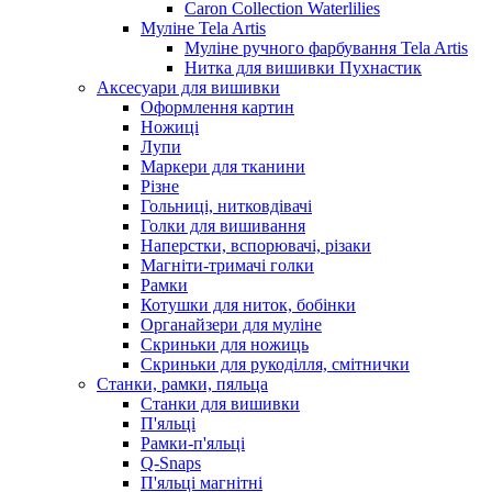
Caron Collection Waterlilies
Муліне Tela Artis
Муліне ручного фарбування Tela Artis
Нитка для вишивки Пухнастик
Аксесуари для вишивки
Оформлення картин
Ножиці
Лупи
Маркери для тканини
Різне
Гольниці, нитковдівачі
Голки для вишивання
Наперстки, вспорювачі, різаки
Магніти-тримачі голки
Рамки
Котушки для ниток, бобінки
Органайзери для муліне
Скриньки для ножиць
Скриньки для рукоділля, смітнички
Станки, рамки, пяльца
Станки для вишивки
П'яльці
Рамки-п'яльці
Q-Snaps
П'яльці магнітні