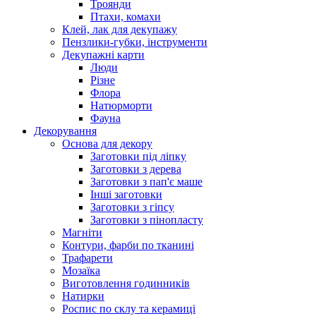
Троянди
Птахи, комахи
Клей, лак для декупажу
Пензлики-губки, інструменти
Декупажні карти
Люди
Різне
Флора
Натюрморти
Фауна
Декорування
Основа для декору
Заготовки під ліпку
Заготовки з дерева
Заготовки з пап'є маше
Інші заготовки
Заготовки з гіпсу
Заготовки з пінопласту
Магніти
Контури, фарби по тканині
Трафарети
Мозаїка
Виготовлення годинників
Натирки
Роспис по склу та керамиці