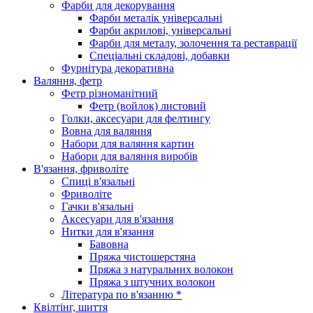
Фарби для декорування
Фарби металік універсальні
Фарби акрилові, універсальні
Фарби для металу, золочення та реставрації
Спеціальні складові, добавки
Фурнітура декоративна
Валяння, фетр
Фетр різноманітний
Фетр (войлок) листовий
Голки, аксесуари для фелтингу
Вовна для валяння
Набори для валяння картин
Набори для валяння виробів
В'язання, фриволіте
Спиці в'язальні
Фриволіте
Гачки в'язальні
Аксесуари для в'язання
Нитки для в'язання
Бавовна
Пряжа чистошерстяна
Пряжа з натуральних волокон
Пряжа з штучних волокон
Література по в'язанню *
Квілтінг, шиття