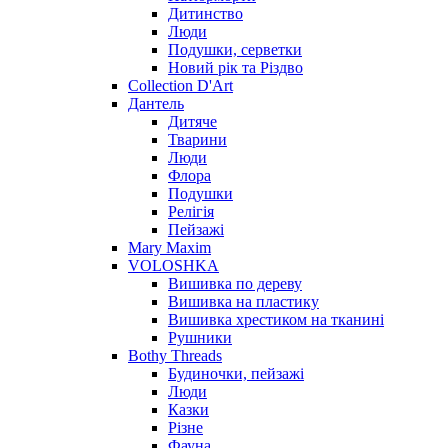
Дитинство
Люди
Подушки, серветки
Новий рік та Різдво
Collection D'Art
Дантель
Дитяче
Тварини
Люди
Флора
Подушки
Релігія
Пейзажі
Mary Maxim
VOLOSHKA
Вишивка по дереву
Вишивка на пластику
Вишивка хрестиком на тканині
Рушники
Bothy Threads
Будиночки, пейзажі
Люди
Казки
Різне
Фауна