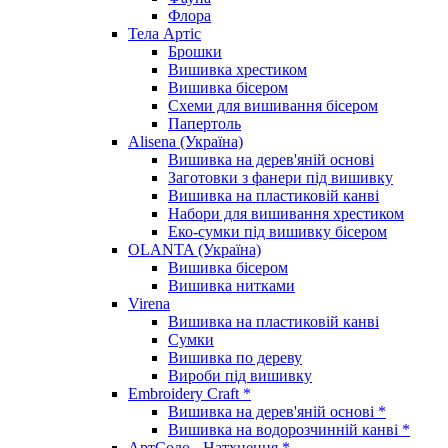
Флора
Тела Артіс
Брошки
Вишивка хрестиком
Вишивка бісером
Схеми для вишивання бісером
Папертоль
Alisena (Україна)
Вишивка на дерев'яній основі
Заготовки з фанери під вишивку
Вишивка на пластиковій канві
Набори для вишивання хрестиком
Еко-сумки під вишивку бісером
OLANTA (Україна)
Вишивка бісером
Вишивка нитками
Virena
Вишивка на пластиковій канві
Сумки
Вишивка по дереву
Вироби під вишивку
Embroidery Craft *
Вишивка на дерев'яній основі *
Вишивка на водорозчинній канві *
АртСоло - Натхнення *