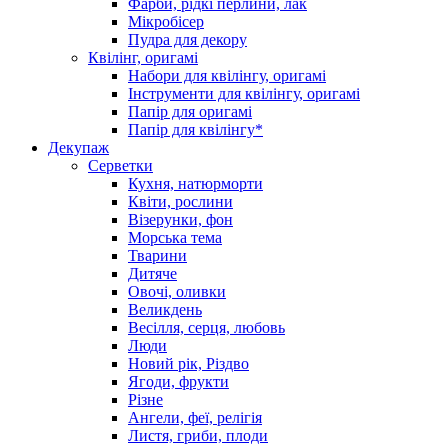
Фарби, рідкі перлини, лак
Мікробісер
Пудра для декору
Квілінг, оригамі
Набори для квілінгу, оригамі
Інструменти для квілінгу, оригамі
Папір для оригамі
Папір для квілінгу*
Декупаж
Серветки
Кухня, натюрморти
Квіти, рослини
Візерунки, фон
Морська тема
Тварини
Дитяче
Овочі, оливки
Великдень
Весілля, серця, любовь
Люди
Новий рік, Різдво
Ягоди, фрукти
Різне
Ангели, феї, релігія
Листя, гриби, плоди