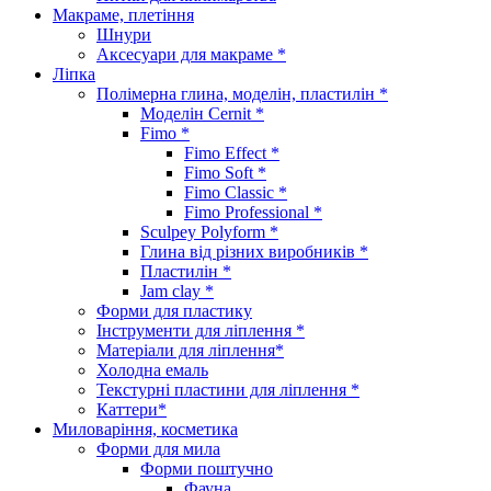
Макраме, плетіння
Шнури
Аксесуари для макраме *
Ліпка
Полімерна глина, моделін, пластилін *
Моделін Cernit *
Fimo *
Fimo Effect *
Fimo Soft *
Fimo Classic *
Fimo Professional *
Sculpey Polyform *
Глина від різних виробників *
Пластилін *
Jam clay *
Форми для пластику
Інструменти для ліплення *
Матеріали для ліплення*
Холодна емаль
Текстурні пластини для ліплення *
Каттери*
Миловаріння, косметика
Форми для мила
Форми поштучно
Фауна