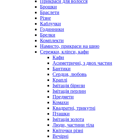
Прикраси для волосся
Брошки
Браслети
Різне
Каблучки
Годинники
Брелки
Комплекти
Намисто, прикраси на шию
Сережки, кліпси, кафи
Кафи
Асиметричні, з двох частин
Бантики
Сердця, любовь
Краплі
Імітація бірюзи
Імітація перлин
Предмети
Комахи
Квадратні, трикутні
Пташки
Імітація золота
Люди, частини тіла
Квіточки різні
Вечірні