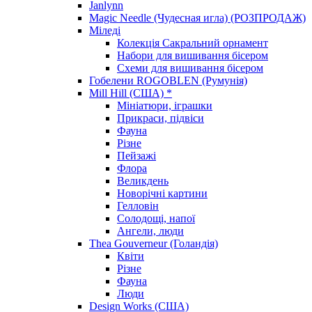
Janlynn
Magic Needle (Чудесная игла) (РОЗПРОДАЖ)
Міледі
Колекція Сакральний орнамент
Набори для вишивання бісером
Схеми для вишивання бісером
Гобелени ROGOBLEN (Румунія)
Mill Hill (США) *
Мініатюри, іграшки
Прикраси, підвіси
Фауна
Різне
Пейзажі
Флора
Великдень
Новорічні картини
Гелловін
Солодощі, напої
Ангели, люди
Thea Gouverneur (Голандія)
Квіти
Різне
Фауна
Люди
Design Works (США)