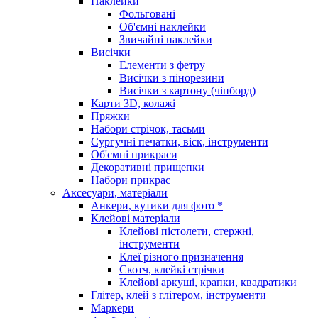
Наклейки
Фольговані
Об'ємні наклейки
Звичайні наклейки
Висічки
Елементи з фетру
Висічки з пінорезини
Висічки з картону (чіпборд)
Карти 3D, колажі
Пряжки
Набори стрічок, тасьми
Сургучні печатки, віск, інструменти
Об'ємні прикраси
Декоративні прищепки
Набори прикрас
Аксесуари, матеріали
Анкери, кутики для фото *
Клейові матеріали
Клейові пістолети, стержні,
інструменти
Клеї різного призначення
Скотч, клейкі стрічки
Клейові аркуші, крапки, квадратики
Глітер, клей з глітером, інструменти
Маркери