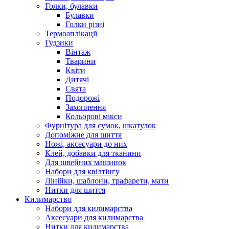
Голки, булавки
Булавки
Голки різні
Термоаплікації
Гудзики
Вінтаж
Тварини
Квіти
Дитячі
Свята
Подорожі
Захоплення
Кольорові мікси
Фурнітура для сумок, шкатулок
Допоміжне для шиття
Ножі, аксесуари до них
Клей, добавки для тканини
Для швейних машинок
Набори для квілтінгу
Лінійки, шаблони, трафарети, мати
Нитки для шиття
Килимарство
Набори для килимарства
Аксесуари для килимарства
Нитки для килимарства