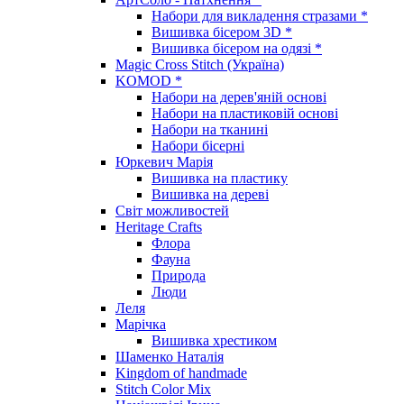
Набори для викладення стразами *
Вишивка бісером 3D *
Вишивка бісером на одязі *
Magic Cross Stitch (Україна)
KOMOD *
Набори на дерев'яній основі
Набори на пластиковій основі
Набори на тканині
Набори бісерні
Юркевич Марія
Вишивка на пластику
Вишивка на дереві
Світ можливостей
Heritage Crafts
Флора
Фауна
Природа
Люди
Леля
Марічка
Вишивка хрестиком
Шаменко Наталія
Kingdom of handmade
Stitch Color Mix