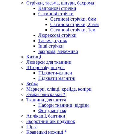
Стрічки, тасьма, шнури, бахрома
Капронові стрічки
Сатинові стрічки
Сатинові стрічки, 6мм
Сатинові стрічки, 25мм
Сатинові стрічки, 1см
Люрексові стрічки
Тасьма, сутаж
Інші стрічки
Бахрома, мереживо
Китиці
Люверси для тканини
Шторна фурнітура
Підхвати-кліпси
Підхвати магнітні
Бейка
Маркери, олівці, крейда, копіри
Замки-блискавки *
Тканина для шиття
Набори тканини, відрізи
Фетр, метраж
Аплікації, бантики
Зворотний бік подушок
Пір'я
Кравецькі ножиці *