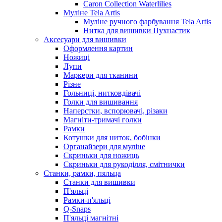
Caron Collection Waterlilies
Муліне Tela Artis
Муліне ручного фарбування Tela Artis
Нитка для вишивки Пухнастик
Аксесуари для вишивки
Оформлення картин
Ножиці
Лупи
Маркери для тканини
Різне
Гольниці, нитковдівачі
Голки для вишивання
Наперстки, вспорювачі, різаки
Магніти-тримачі голки
Рамки
Котушки для ниток, бобінки
Органайзери для муліне
Скриньки для ножиць
Скриньки для рукоділля, смітнички
Станки, рамки, пяльца
Станки для вишивки
П'яльці
Рамки-п'яльці
Q-Snaps
П'яльці магнітні