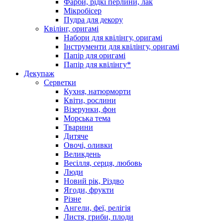
Фарби, рідкі перлини, лак
Мікробісер
Пудра для декору
Квілінг, оригамі
Набори для квілінгу, оригамі
Інструменти для квілінгу, оригамі
Папір для оригамі
Папір для квілінгу*
Декупаж
Серветки
Кухня, натюрморти
Квіти, рослини
Візерунки, фон
Морська тема
Тварини
Дитяче
Овочі, оливки
Великдень
Весілля, серця, любовь
Люди
Новий рік, Різдво
Ягоди, фрукти
Різне
Ангели, феї, релігія
Листя, гриби, плоди