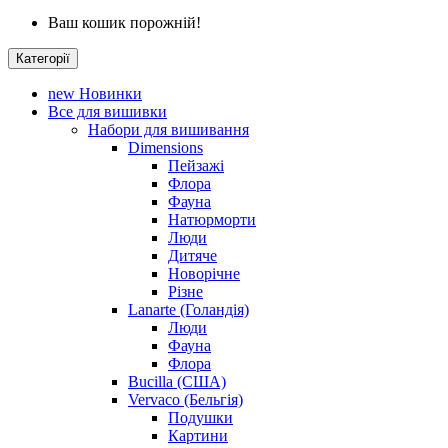
Ваш кошик порожній!
Категорії
new
Новинки
Все для вишивки
Набори для вишивання
Dimensions
Пейзажі
Флора
Фауна
Натюрморти
Люди
Дитяче
Новорічне
Різне
Lanarte (Голандія)
Люди
Фауна
Флора
Bucilla (США)
Vervaco (Бельгія)
Подушки
Картини