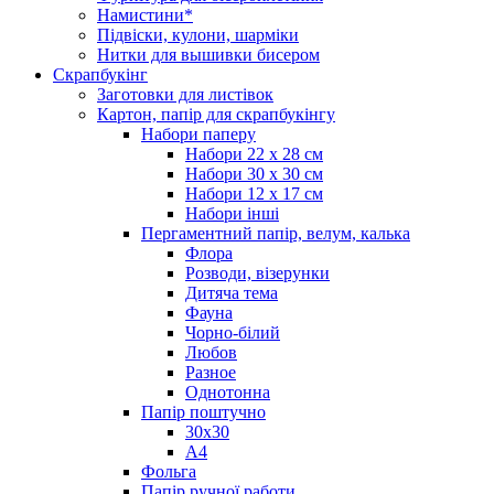
Намистини*
Підвіски, кулони, шарміки
Нитки для вышивки бисером
Скрапбукінг
Заготовки для листівок
Картон, папір для скрапбукінгу
Набори паперу
Набори 22 х 28 см
Набори 30 х 30 см
Набори 12 х 17 см
Набори інші
Пергаментний папір, велум, калька
Флора
Розводи, візерунки
Дитяча тема
Фауна
Чорно-білий
Любов
Разное
Однотонна
Папір поштучно
30х30
А4
Фольга
Папір ручної работи