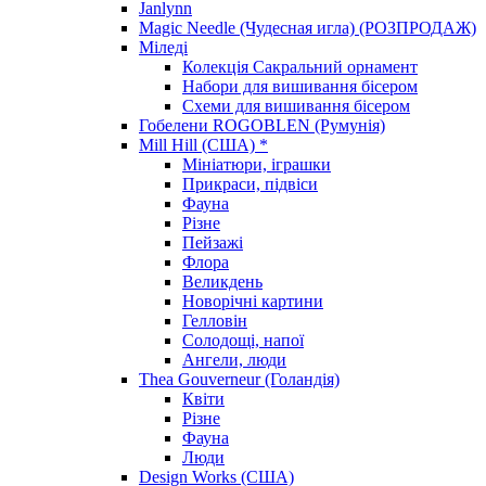
Janlynn
Magic Needle (Чудесная игла) (РОЗПРОДАЖ)
Міледі
Колекція Сакральний орнамент
Набори для вишивання бісером
Схеми для вишивання бісером
Гобелени ROGOBLEN (Румунія)
Mill Hill (США) *
Мініатюри, іграшки
Прикраси, підвіси
Фауна
Різне
Пейзажі
Флора
Великдень
Новорічні картини
Гелловін
Солодощі, напої
Ангели, люди
Thea Gouverneur (Голандія)
Квіти
Різне
Фауна
Люди
Design Works (США)