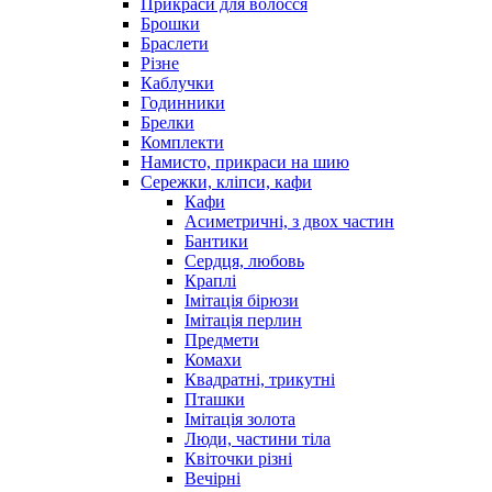
Прикраси для волосся
Брошки
Браслети
Різне
Каблучки
Годинники
Брелки
Комплекти
Намисто, прикраси на шию
Сережки, кліпси, кафи
Кафи
Асиметричні, з двох частин
Бантики
Сердця, любовь
Краплі
Імітація бірюзи
Імітація перлин
Предмети
Комахи
Квадратні, трикутні
Пташки
Імітація золота
Люди, частини тіла
Квіточки різні
Вечірні