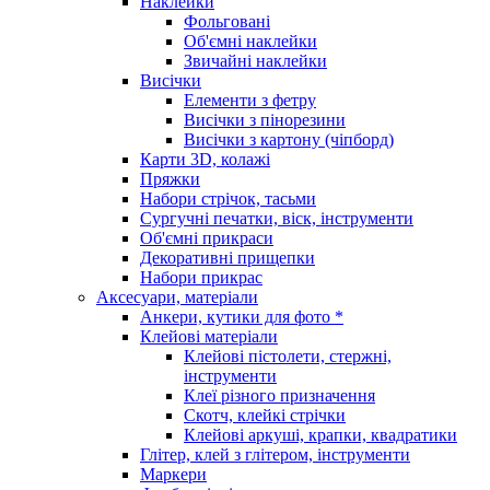
Наклейки
Фольговані
Об'ємні наклейки
Звичайні наклейки
Висічки
Елементи з фетру
Висічки з пінорезини
Висічки з картону (чіпборд)
Карти 3D, колажі
Пряжки
Набори стрічок, тасьми
Сургучні печатки, віск, інструменти
Об'ємні прикраси
Декоративні прищепки
Набори прикрас
Аксесуари, матеріали
Анкери, кутики для фото *
Клейові матеріали
Клейові пістолети, стержні,
інструменти
Клеї різного призначення
Скотч, клейкі стрічки
Клейові аркуші, крапки, квадратики
Глітер, клей з глітером, інструменти
Маркери