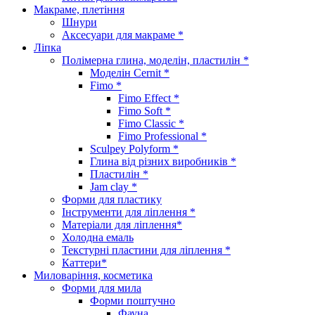
Макраме, плетіння
Шнури
Аксесуари для макраме *
Ліпка
Полімерна глина, моделін, пластилін *
Моделін Cernit *
Fimo *
Fimo Effect *
Fimo Soft *
Fimo Classic *
Fimo Professional *
Sculpey Polyform *
Глина від різних виробників *
Пластилін *
Jam clay *
Форми для пластику
Інструменти для ліплення *
Матеріали для ліплення*
Холодна емаль
Текстурні пластини для ліплення *
Каттери*
Миловаріння, косметика
Форми для мила
Форми поштучно
Фауна