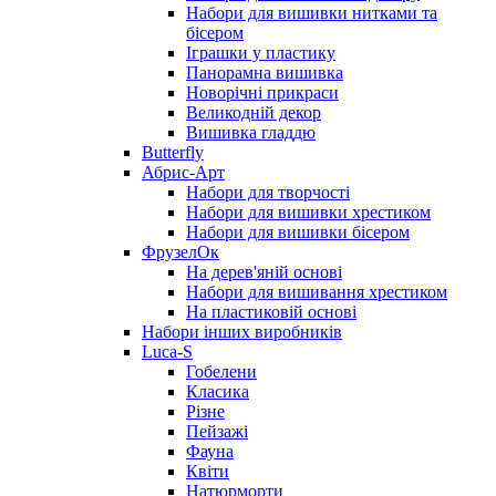
Набори для вишивки нитками та
бісером
Іграшки у пластику
Панорамна вишивка
Новорічні прикраси
Великодній декор
Вишивка гладдю
Butterfly
Абрис-Арт
Набори для творчості
Набори для вишивки хрестиком
Набори для вишивки бісером
ФрузелОк
На дерев'яній основі
Набори для вишивання хрестиком
На пластиковій основі
Набори інших виробників
Luca-S
Гобелени
Класика
Різне
Пейзажі
Фауна
Квіти
Натюрморти