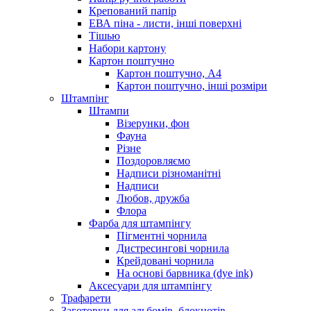
Крепований папір
ЕВА піна - листи, інші поверхні
Тішью
Набори картону
Картон поштучно
Картон поштучно, А4
Картон поштучно, інші розміри
Штампінг
Штампи
Візерунки, фон
Фауна
Різне
Поздоровляємо
Надписи різноманітні
Надписи
Любов, дружба
Флора
Фарба для штампінгу
Пігментні чорнила
Дистресингові чорнила
Крейдовані чорнила
На основі барвника (dye ink)
Аксесуари для штампінгу
Трафарети
Заготовки для альбомів, блокнотів