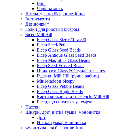
Інші
Чарівна мить
Література по бісероплетінню
Інструменти
Дзвіночки *
Голки для роботи з бісером
Бісер Mill Hill
Бісер Glass Size 6/0 та 8/0
Бісер Seed-Petite
Бісер Glass Seed Beads
Бісер Antique Glass Seed Beads
Бісер Magnifica Glass Beads
Бісер Seed-Frosted Beads
Прикраси Glass & Crystal Treasures
Гудзики Mill Hill (ручна работа)
Міні-набори бісеру
Бісер Glass Pebble Beads
Бісер Glass Bugle Beads
Карти кольорів та трежерсів Mill Hill
Бісер, що світиться у темряві
Паєтки
Шнури, дріт, нитка-гумка, мононитка
Дріт
Нитка-гумка, мононитка
Фурнітура для бісероплетіння