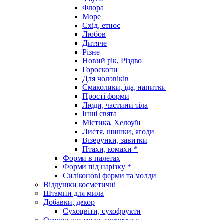
Флора
Море
Схід, етнос
Любов
Дитяче
Різне
Новий рік, Різдво
Гороскопи
Для чоловіків
Смаколики, їда, напитки
Прості форми
Люди, частини тіла
Інші свята
Містика, Хелоуїн
Листя, шишки, ягоди
Візерунки, завитки
Птахи, комахи *
Форми в палетах
Форми під нарізку *
Силіконові форми та молди
Віддушки косметичні
Штампи для мила
Добавки, декор
Сухоцвіти, сухофрукти
Основа для мила, косметики