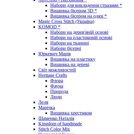
Набори для викладення стразами *
Вишивка бісером 3D *
Вишивка бісером на одязі *
Magic Cross Stitch (Україна)
KOMOD *
Набори на дерев'яній основі
Набори на пластиковій основі
Набори на тканині
Набори бісерні
Юркевич Марія
Вишивка на пластику
Вишивка на дереві
Світ можливостей
Heritage Crafts
Флора
Фауна
Природа
Люди
Леля
Марічка
Вишивка хрестиком
Шаменко Наталія
Kingdom of handmade
Stitch Color Mix