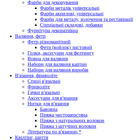
Фарби для декорування
Фарби металік універсальні
Фарби акрилові, універсальні
Фарби для металу, золочення та реставрації
Спеціальні складові, добавки
Фурнітура декоративна
Валяння, фетр
Фетр різноманітний
Фетр (войлок) листовий
Голки, аксесуари для фелтингу
Вовна для валяння
Набори для валяння картин
Набори для валяння виробів
В'язання, фриволіте
Спиці в'язальні
Фриволіте
Гачки в'язальні
Аксесуари для в'язання
Нитки для в'язання
Бавовна
Пряжа чистошерстяна
Пряжа з натуральних волокон
Пряжа з штучних волокон
Література по в'язанню *
Квілтінг, шиття