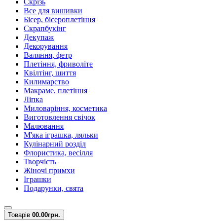
Скрізь
Все для вишивки
Бісер, бісероплетіння
Скрапбукінг
Декупаж
Декорування
Валяння, фетр
Плетіння, фриволіте
Квілтінг, шиття
Килимарство
Макраме, плетіння
Ліпка
Миловаріння, косметика
Виготовлення свічок
Малювання
М'яка іграшка, ляльки
Кулінарний розділ
Флористика, весілля
Творчість
Жіночі примхи
Іграшки
Подарунки, свята
Товарів
0
0.00грн.