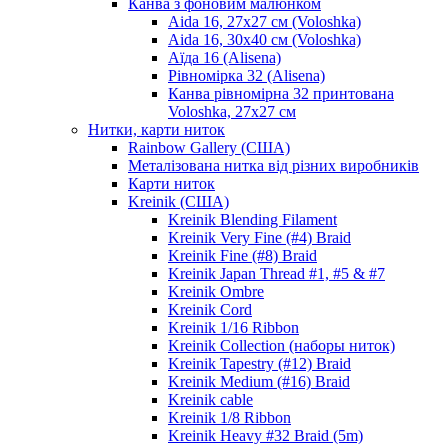
Канва з фоновим малюнком
Aida 16, 27х27 см (Voloshka)
Aida 16, 30х40 см (Voloshka)
Аїда 16 (Alisena)
Рівномірка 32 (Alisena)
Канва рівномірна 32 принтована
Voloshka, 27х27 см
Нитки, карти ниток
Rainbow Gallery (США)
Металізована нитка від різних виробників
Карти ниток
Kreinik (США)
Kreinik Blending Filament
Kreinik Very Fine (#4) Braid
Kreinik Fine (#8) Braid
Kreinik Japan Thread #1, #5 & #7
Kreinik Ombre
Kreinik Cord
Kreinik 1/16 Ribbon
Kreinik Collection (наборы ниток)
Kreinik Tapestry (#12) Braid
Kreinik Medium (#16) Braid
Kreinik cable
Kreinik 1/8 Ribbon
Kreinik Heavy #32 Braid (5m)