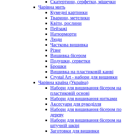
Скатертини, серфетки, мішечки
Чарiвна мить
Кумедні картинки
Тварини, метелики
Квіти, рослини
Пейзажі
Натюрморти
Люди
Часткова вишивка
Різне
Вишивка бісером
Подушки, серветки
Брошки
Вишивка на пластиковій канві
Crystal Art - набори для вишивки
Чарівна країна (Україна)
Набори для вишивання бісером на
пластиковій основі
Набори для вишивання нитками
Аксесуари для рукоділля
Набори для вишивання бісером по
дереву
Набори для вишивання бісером на
штучній шкірі
Заготовки для вишивки