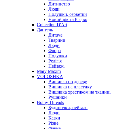
Дитинство
Люди
Подушки, серветки
Новий рік та Різдво
Collection D'Art
Дантель
Дитяче
Тварини
Люди
Флора
Подушки
Релігія
Пейзажі
Mary Maxim
VOLOSHKA
Вишивка по дереву
Вишивка на пластику
Вишивка хрестиком на тканині
Рушники
Bothy Threads
Будиночки, пейзажі
Люди
Казки
Різне
Фауна