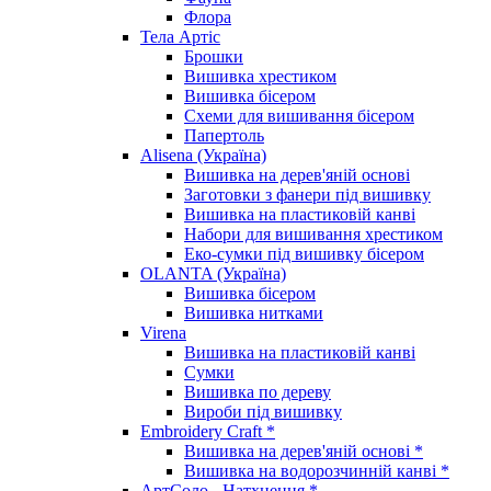
Флора
Тела Артіс
Брошки
Вишивка хрестиком
Вишивка бісером
Схеми для вишивання бісером
Папертоль
Alisena (Україна)
Вишивка на дерев'яній основі
Заготовки з фанери під вишивку
Вишивка на пластиковій канві
Набори для вишивання хрестиком
Еко-сумки під вишивку бісером
OLANTA (Україна)
Вишивка бісером
Вишивка нитками
Virena
Вишивка на пластиковій канві
Сумки
Вишивка по дереву
Вироби під вишивку
Embroidery Craft *
Вишивка на дерев'яній основі *
Вишивка на водорозчинній канві *
АртСоло - Натхнення *