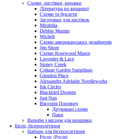
Схеми, листівки, книжки
Література по вишивці
Схеми та буклети
Заготовки для листівок
Mirabilia
Debbie Mumm
Wichelt
Схеми американських дизайнерів
Jim Shore
Cхеми Rosewood Manor
Lavender & Lace
Stoney Creek
Cottage Garden Samplings
Glendon Place
Alessandra Adelaide Needleworks
Ink Circles
Blackbird Designs
Just Nan
Вікторія Попович
Друковані схеми
Паки
Вироби з місцем для вишивки
Бісер, бісероплетіння
Набори для бісероплетіння
Ріоліс (Росія)