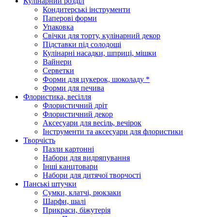
Кулінарний розділ
Кондитерські інструменти
Паперові форми
Упаковка
Свічки для торту, кулінарний декор
Підставки під солодощі
Кулінарні насадки, шприці, мішки
Вайнери
Серветки
Форми для цукерок, шоколаду *
Форми для печива
Флористика, весілля
Флористичний дріт
Флористичний декор
Аксесуари для весіль, вечірок
Інструменти та аксесуари для флористики
Творчість
Пазли картонні
Набори для видряпування
Інші канцтовари
Набори для дитячої творчості
Панські штучки
Сумки, клатчі, рюкзаки
Шарфи, шалі
Прикраси, біжутерія