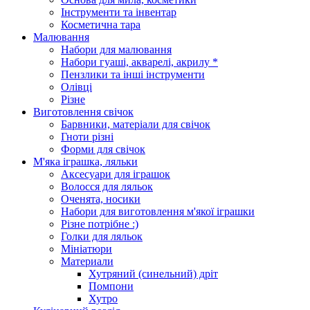
Інструменти та інвентар
Косметична тара
Малювання
Набори для малювання
Набори гуаші, акварелі, акрилу *
Пензлики та інші інструменти
Олівці
Різне
Виготовлення свічок
Барвники, матеріали для свічок
Гноти різні
Форми для свічок
М'яка іграшка, ляльки
Аксесуари для іграшок
Волосся для ляльок
Оченята, носики
Набори для виготовлення м'якої іграшки
Різне потрібне :)
Голки для ляльок
Мініатюри
Материали
Хутряний (синельний) дріт
Помпони
Хутро