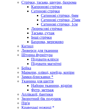
Стрічки, тасьма, шнури, бахрома
Капронові стрічки
Сатинові стрічки
Сатинові стрічки, 6мм
Сатинові стрічки, 25мм
Сатинові стрічки, 1см
Люрексові стрічки
Тасьма, сутаж
Інші стрічки
Бахрома, мереживо
Китиці
Люверси для тканини
Шторна фурнітура
Підхвати-кліпси
Підхвати магнітні
Бейка
Маркери, олівці, крейда, копіри
Замки-блискавки *
Тканина для шиття
Набори тканини, відрізи
Фетр, метраж
Аплікації, бантики
Зворотний бік подушок
Пір'я
Кравецькі ножиці *