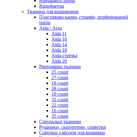
Наніашвілі Ірина
Riznobarvna
Тканина для вишивання
Пластикова канва, страмін, перфорований
папір
Aida / Аіда
Aida 11
Aida 16
Aida 14
Aida 18
Aida-стрічка
Aida 20
Рівномірна тканина
25 count
27 count
18 count
28 count
10 count
32 count
22 count
16 count
35 count
Спеціальні тканини
Рушники, скатертини, серветки
Сорочки з місцем для вишивки