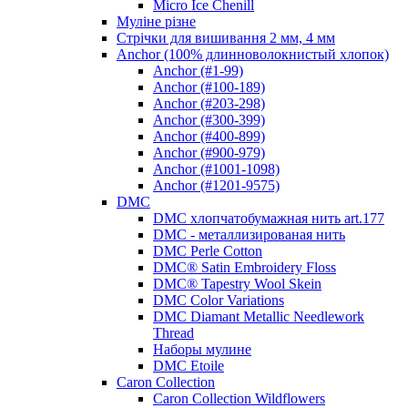
Micro Ice Chenill
Муліне різне
Стрічки для вишивання 2 мм, 4 мм
Anchor (100% длинноволокнистый хлопок)
Anchor (#1-99)
Anchor (#100-189)
Anchor (#203-298)
Anchor (#300-399)
Anchor (#400-899)
Anchor (#900-979)
Anchor (#1001-1098)
Anchor (#1201-9575)
DMC
DMC хлопчатобумажная нить art.177
DMC - металлизированая нить
DMC Perle Cotton
DMC® Satin Embroidery Floss
DMC® Tapestry Wool Skein
DMC Color Variations
DMC Diamant Metallic Needlework
Thread
Наборы мулине
DMC Etoile
Caron Collection
Caron Collection Wildflowers