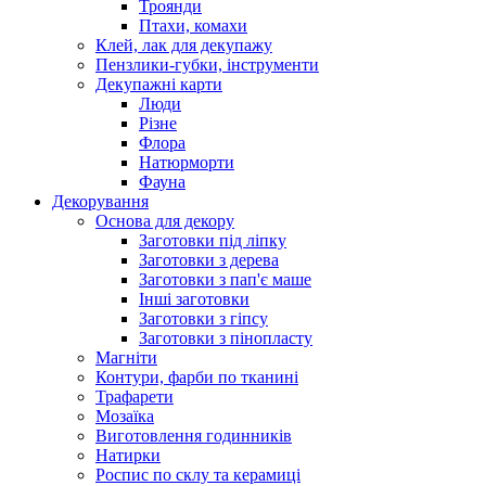
Троянди
Птахи, комахи
Клей, лак для декупажу
Пензлики-губки, інструменти
Декупажні карти
Люди
Різне
Флора
Натюрморти
Фауна
Декорування
Основа для декору
Заготовки під ліпку
Заготовки з дерева
Заготовки з пап'є маше
Інші заготовки
Заготовки з гіпсу
Заготовки з пінопласту
Магніти
Контури, фарби по тканині
Трафарети
Мозаїка
Виготовлення годинників
Натирки
Роспис по склу та керамиці