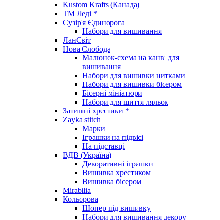
Kustom Krafts (Канада)
ТМ Леді *
Сузір'я Єдинорога
Набори для вишивання
ЛанСвіт
Нова Слобода
Малюнок-схема на канві для
вишивання
Набори для вишивки нитками
Набори для вишивки бісером
Бісерні мініатюри
Набори для шиття ляльок
Затишні хрестики *
Zayka stitch
Марки
Іграшки на підвісі
На підставці
ВДВ (Україна)
Декоративні іграшки
Вишивка хрестиком
Вишивка бісером
Mirabilia
Кольорова
Шопер під вишивку
Набори для вишивання декору