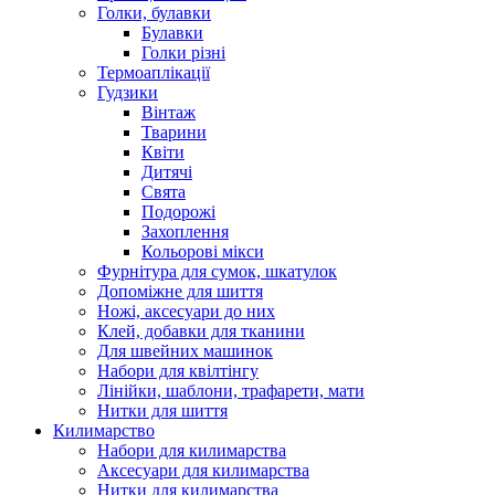
Голки, булавки
Булавки
Голки різні
Термоаплікації
Гудзики
Вінтаж
Тварини
Квіти
Дитячі
Свята
Подорожі
Захоплення
Кольорові мікси
Фурнітура для сумок, шкатулок
Допоміжне для шиття
Ножі, аксесуари до них
Клей, добавки для тканини
Для швейних машинок
Набори для квілтінгу
Лінійки, шаблони, трафарети, мати
Нитки для шиття
Килимарство
Набори для килимарства
Аксесуари для килимарства
Нитки для килимарства