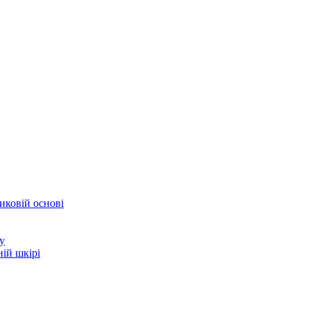
иковій основі
у
ій шкірі