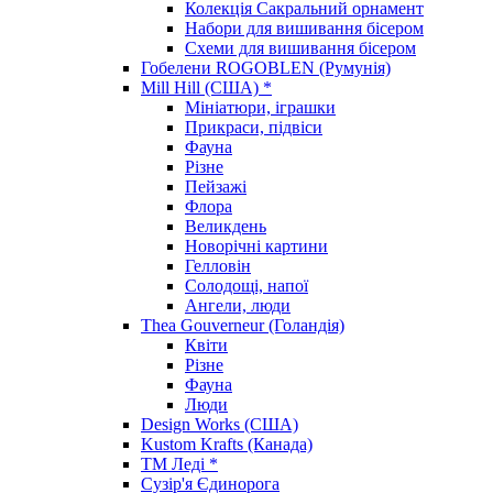
Колекція Сакральний орнамент
Набори для вишивання бісером
Схеми для вишивання бісером
Гобелени ROGOBLEN (Румунія)
Mill Hill (США) *
Мініатюри, іграшки
Прикраси, підвіси
Фауна
Різне
Пейзажі
Флора
Великдень
Новорічні картини
Гелловін
Солодощі, напої
Ангели, люди
Thea Gouverneur (Голандія)
Квіти
Різне
Фауна
Люди
Design Works (США)
Kustom Krafts (Канада)
ТМ Леді *
Сузір'я Єдинорога