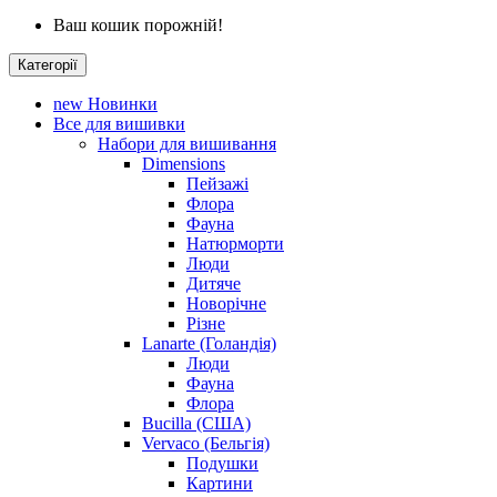
Ваш кошик порожній!
Категорії
new
Новинки
Все для вишивки
Набори для вишивання
Dimensions
Пейзажі
Флора
Фауна
Натюрморти
Люди
Дитяче
Новорічне
Різне
Lanarte (Голандія)
Люди
Фауна
Флора
Bucilla (США)
Vervaco (Бельгія)
Подушки
Картини