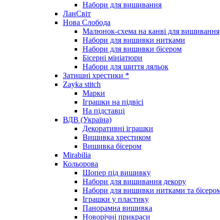
Набори для вишивання
ЛанСвіт
Нова Слобода
Малюнок-схема на канві для вишивання
Набори для вишивки нитками
Набори для вишивки бісером
Бісерні мініатюри
Набори для шиття ляльок
Затишні хрестики *
Zayka stitch
Марки
Іграшки на підвісі
На підставці
ВДВ (Україна)
Декоративні іграшки
Вишивка хрестиком
Вишивка бісером
Mirabilia
Кольорова
Шопер під вишивку
Набори для вишивання декору
Набори для вишивки нитками та бісеро
Іграшки у пластику
Панорамна вишивка
Новорічні прикраси