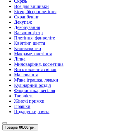
Скрізь
Все для вишивки
Бісер, бісероплетіння
Скрапбукінг
Декупаж
Декорування
Валяння, фетр
Плетіння, фриволіте
Квілтінг, шиття
Килимарство
Макраме, плетіння
Ліпка
Миловаріння, косметика
Виготовлення свічок
Малювання
М'яка іграшка, ляльки
Кулінарний розділ
Флористика, весілля
Творчість
Жіночі примхи
Іграшки
Подарунки, свята
Товарів
0
0.00грн.