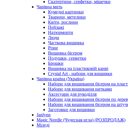
Скатертини, серфетки, мішечки
Чарiвна мить
Кумедні картинки
Тварини, метелики
Квіти, рослини
Пейзажі
Натюрморти
Люди
Часткова вишивка
Різне
Вишивка бісером
Подушки, серветки
Брошки
Вишивка на пластиковій канві
Crystal Art - набори для вишивки
Чарівна країна (Україна)
Набори для вишивання бісером на пласт
Набори для вишивання нитками
Аксесуари для рукоділля
Набори для вишивання бісером по дерев
Набори для вишивання бісером на штучн
Заготовки для вишивки
Janlynn
Magic Needle (Чудесная игла) (РОЗПРОДАЖ)
Міледі