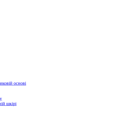
иковій основі
у
ій шкірі