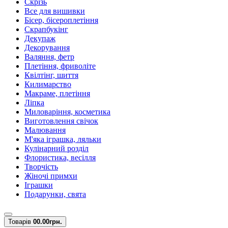
Скрізь
Все для вишивки
Бісер, бісероплетіння
Скрапбукінг
Декупаж
Декорування
Валяння, фетр
Плетіння, фриволіте
Квілтінг, шиття
Килимарство
Макраме, плетіння
Ліпка
Миловаріння, косметика
Виготовлення свічок
Малювання
М'яка іграшка, ляльки
Кулінарний розділ
Флористика, весілля
Творчість
Жіночі примхи
Іграшки
Подарунки, свята
Товарів
0
0.00грн.