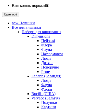
Ваш кошик порожній!
Категорії
new
Новинки
Все для вишивки
Набори для вишивання
Dimensions
Пейзажі
Флора
Фауна
Натюрморти
Люди
Дитяче
Новорічне
Різне
Lanarte (Голандія)
Люди
Фауна
Флора
Bucilla (США)
Vervaco (Бельгія)
Подушки
Картини