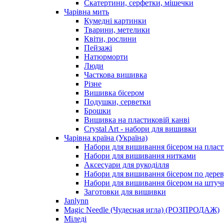
Скатертини, серфетки, мішечки
Чарiвна мить
Кумедні картинки
Тварини, метелики
Квіти, рослини
Пейзажі
Натюрморти
Люди
Часткова вишивка
Різне
Вишивка бісером
Подушки, серветки
Брошки
Вишивка на пластиковій канві
Crystal Art - набори для вишивки
Чарівна країна (Україна)
Набори для вишивання бісером на пласт
Набори для вишивання нитками
Аксесуари для рукоділля
Набори для вишивання бісером по дерев
Набори для вишивання бісером на штучн
Заготовки для вишивки
Janlynn
Magic Needle (Чудесная игла) (РОЗПРОДАЖ)
Міледі