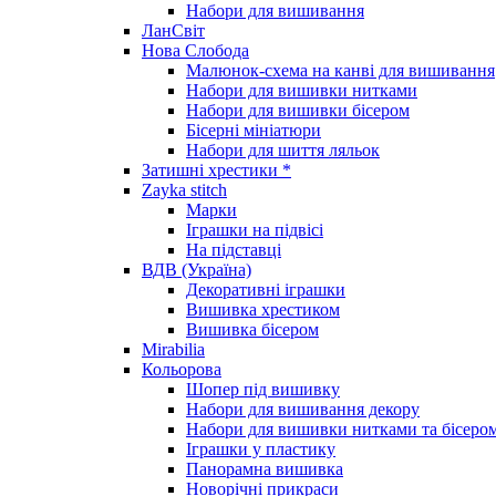
Набори для вишивання
ЛанСвіт
Нова Слобода
Малюнок-схема на канві для вишивання
Набори для вишивки нитками
Набори для вишивки бісером
Бісерні мініатюри
Набори для шиття ляльок
Затишні хрестики *
Zayka stitch
Марки
Іграшки на підвісі
На підставці
ВДВ (Україна)
Декоративні іграшки
Вишивка хрестиком
Вишивка бісером
Mirabilia
Кольорова
Шопер під вишивку
Набори для вишивання декору
Набори для вишивки нитками та бісеро
Іграшки у пластику
Панорамна вишивка
Новорічні прикраси