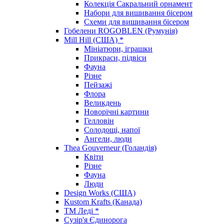
Колекція Сакральний орнамент
Набори для вишивання бісером
Схеми для вишивання бісером
Гобелени ROGOBLEN (Румунія)
Mill Hill (США) *
Мініатюри, іграшки
Прикраси, підвіси
Фауна
Різне
Пейзажі
Флора
Великдень
Новорічні картини
Гелловін
Солодощі, напої
Ангели, люди
Thea Gouverneur (Голандія)
Квіти
Різне
Фауна
Люди
Design Works (США)
Kustom Krafts (Канада)
ТМ Леді *
Сузір'я Єдинорога