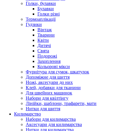
Голки, булавки
Булавки
Голки різні
Термоаплікації
Гудзики
Вінтаж
Тварини
Квіти
Дитячі
Свята
Подорожі
Захоплення
Кольорові мікси
Фурнітура для сумок, шкатулок
Допоміжне для шиття
Ножі, аксесуари до них
Клей, добавки для тканини
Для швейних машинок
Набори для квілтінгу
Лінійки, шаблони, трафарети, мати
Нитки для шиття
Килимарство
Набори для килимарства
Аксесуари для килимарства
Нитки для килимарства