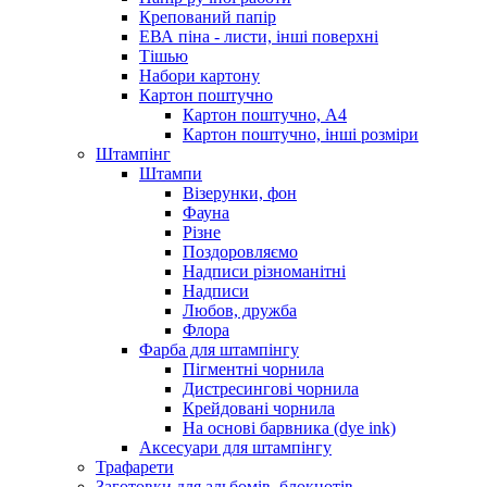
Крепований папір
ЕВА піна - листи, інші поверхні
Тішью
Набори картону
Картон поштучно
Картон поштучно, А4
Картон поштучно, інші розміри
Штампінг
Штампи
Візерунки, фон
Фауна
Різне
Поздоровляємо
Надписи різноманітні
Надписи
Любов, дружба
Флора
Фарба для штампінгу
Пігментні чорнила
Дистресингові чорнила
Крейдовані чорнила
На основі барвника (dye ink)
Аксесуари для штампінгу
Трафарети
Заготовки для альбомів, блокнотів