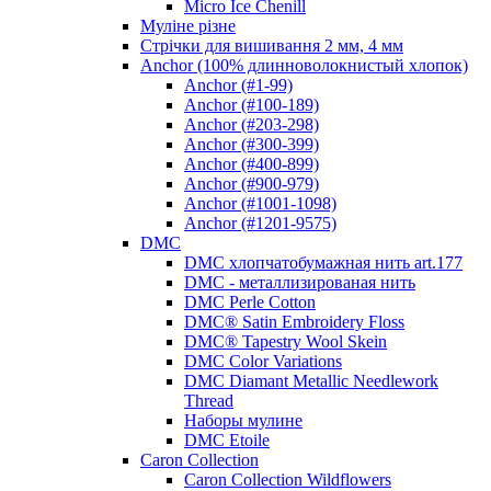
Micro Ice Chenill
Муліне різне
Стрічки для вишивання 2 мм, 4 мм
Anchor (100% длинноволокнистый хлопок)
Anchor (#1-99)
Anchor (#100-189)
Anchor (#203-298)
Anchor (#300-399)
Anchor (#400-899)
Anchor (#900-979)
Anchor (#1001-1098)
Anchor (#1201-9575)
DMC
DMC хлопчатобумажная нить art.177
DMC - металлизированая нить
DMC Perle Cotton
DMC® Satin Embroidery Floss
DMC® Tapestry Wool Skein
DMC Color Variations
DMC Diamant Metallic Needlework
Thread
Наборы мулине
DMC Etoile
Caron Collection
Caron Collection Wildflowers