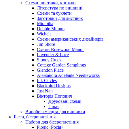
Схеми, листівки, книжки
Література по вишивці
Схеми та буклети
Заготовки для листівок
Mirabilia
Debbie Mumm
Wichelt
Схеми американських дизайнерів
Jim Shore
Cхеми Rosewood Manor
Lavender & Lace
Stoney Creek
Cottage Garden Samplings
Glendon Place
Alessandra Adelaide Needleworks
Ink Circles
Blackbird Designs
Just Nan
Вікторія Попович
Друковані схеми
Паки
Вироби з місцем для вишивки
Бісер, бісероплетіння
Набори для бісероплетіння
Ріоліс (Росія)