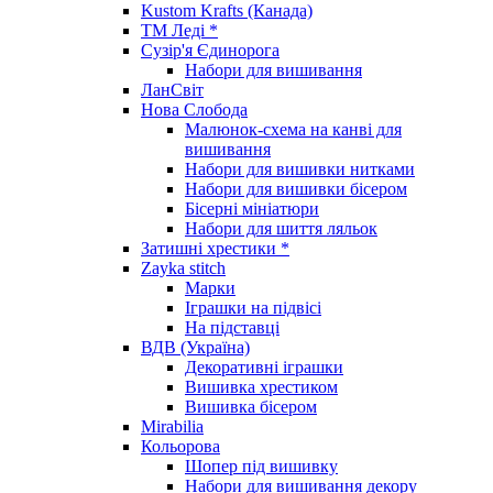
Kustom Krafts (Канада)
ТМ Леді *
Сузір'я Єдинорога
Набори для вишивання
ЛанСвіт
Нова Слобода
Малюнок-схема на канві для
вишивання
Набори для вишивки нитками
Набори для вишивки бісером
Бісерні мініатюри
Набори для шиття ляльок
Затишні хрестики *
Zayka stitch
Марки
Іграшки на підвісі
На підставці
ВДВ (Україна)
Декоративні іграшки
Вишивка хрестиком
Вишивка бісером
Mirabilia
Кольорова
Шопер під вишивку
Набори для вишивання декору