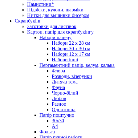
Намистини*
Підвіски, кулони, шарміки
Нитки для вышивки бисером
Скрапбукінг
Заготовки для листівок
Картон, папір для скрапбукінгу
Набори паперу
Набори 22 х 28 см
Набори 30 х 30 см
Набори 12 х 17 см
Набори інші
Пергаментний папір, велум, калька
Флора
Розводи, візерунки
Дитяча тема
Фауна
Чорно-білий
Любов
Разное
Однотонна
Папір поштучно
30х30
А4
Фольга
Папір ручної работи