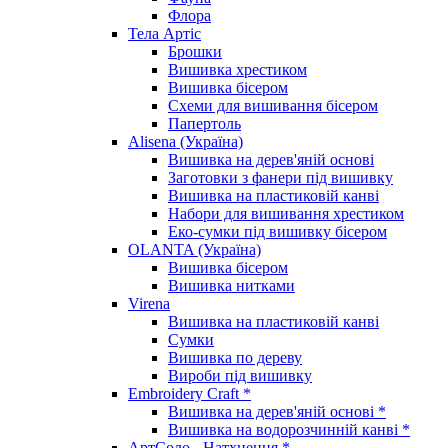
Флора
Тела Артіс
Брошки
Вишивка хрестиком
Вишивка бісером
Схеми для вишивання бісером
Папертоль
Alisena (Україна)
Вишивка на дерев'яній основі
Заготовки з фанери під вишивку
Вишивка на пластиковій канві
Набори для вишивання хрестиком
Еко-сумки під вишивку бісером
OLANTA (Україна)
Вишивка бісером
Вишивка нитками
Virena
Вишивка на пластиковій канві
Сумки
Вишивка по дереву
Вироби під вишивку
Embroidery Craft *
Вишивка на дерев'яній основі *
Вишивка на водорозчинній канві *
АртСоло - Натхнення *