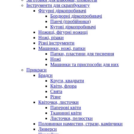
Інструменти для скрапбукингу
Фігурні діркопробивачі
Бордюрні діркопробивачі
Панчі (пробійники)
Кутові діркопробивачі
Ножиці, фігурні ножиці
Ножі, різаки
Різні інструменти
Машинки, ножі, папки
Папки, пластини для тиснення
Ножі
Машинки та приспособи для них
Прикраси
Брадси
Круги, квадрати
Квіти, флора
Свята
Різне
Квіточки, листочки
Паперові квіти
Тканинні квіти
Листочки, пелюстки
Половинки намистин, стрази, камінчики
Люверси