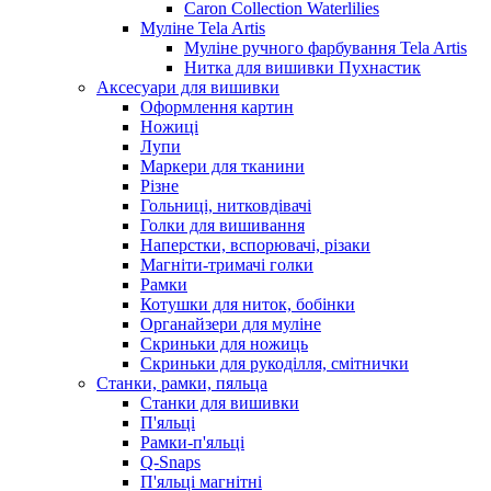
Caron Collection Waterlilies
Муліне Tela Artis
Муліне ручного фарбування Tela Artis
Нитка для вишивки Пухнастик
Аксесуари для вишивки
Оформлення картин
Ножиці
Лупи
Маркери для тканини
Різне
Гольниці, нитковдівачі
Голки для вишивання
Наперстки, вспорювачі, різаки
Магніти-тримачі голки
Рамки
Котушки для ниток, бобінки
Органайзери для муліне
Скриньки для ножиць
Скриньки для рукоділля, смітнички
Станки, рамки, пяльца
Станки для вишивки
П'яльці
Рамки-п'яльці
Q-Snaps
П'яльці магнітні