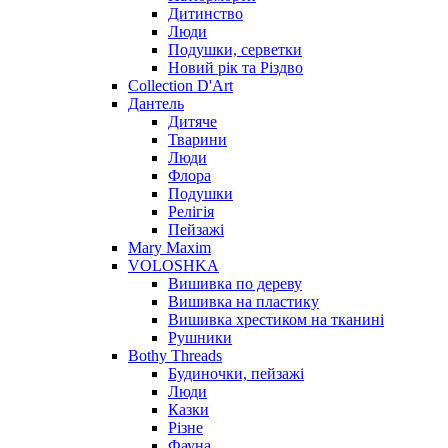
Дитинство
Люди
Подушки, серветки
Новий рік та Різдво
Collection D'Art
Дантель
Дитяче
Тварини
Люди
Флора
Подушки
Релігія
Пейзажі
Mary Maxim
VOLOSHKA
Вишивка по дереву
Вишивка на пластику
Вишивка хрестиком на тканині
Рушники
Bothy Threads
Будиночки, пейзажі
Люди
Казки
Різне
Фауна