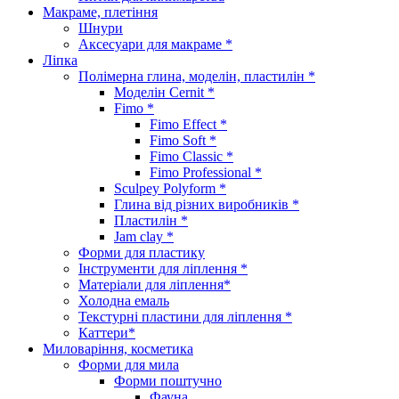
Макраме, плетіння
Шнури
Аксесуари для макраме *
Ліпка
Полімерна глина, моделін, пластилін *
Моделін Cernit *
Fimo *
Fimo Effect *
Fimo Soft *
Fimo Classic *
Fimo Professional *
Sculpey Polyform *
Глина від різних виробників *
Пластилін *
Jam clay *
Форми для пластику
Інструменти для ліплення *
Матеріали для ліплення*
Холодна емаль
Текстурні пластини для ліплення *
Каттери*
Миловаріння, косметика
Форми для мила
Форми поштучно
Фауна