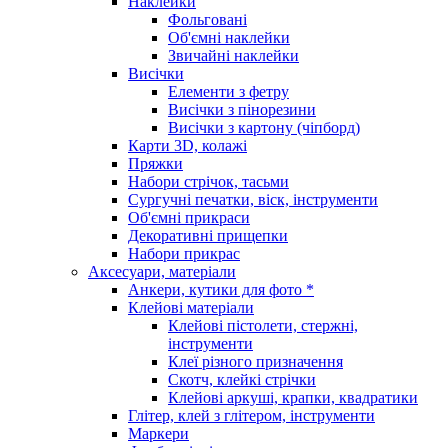
Наклейки
Фольговані
Об'ємні наклейки
Звичайні наклейки
Висічки
Елементи з фетру
Висічки з пінорезини
Висічки з картону (чіпборд)
Карти 3D, колажі
Пряжки
Набори стрічок, тасьми
Сургучні печатки, віск, інструменти
Об'ємні прикраси
Декоративні прищепки
Набори прикрас
Аксесуари, матеріали
Анкери, кутики для фото *
Клейові матеріали
Клейові пістолети, стержні,
інструменти
Клеї різного призначення
Скотч, клейкі стрічки
Клейові аркуші, крапки, квадратики
Глітер, клей з глітером, інструменти
Маркери