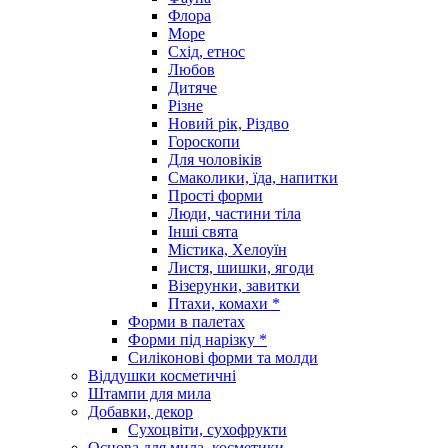
Флора
Море
Схід, етнос
Любов
Дитяче
Різне
Новий рік, Різдво
Гороскопи
Для чоловіків
Смаколики, їда, напитки
Прості форми
Люди, частини тіла
Інші свята
Містика, Хелоуїн
Листя, шишки, ягоди
Візерунки, завитки
Птахи, комахи *
Форми в палетах
Форми під нарізку *
Силіконові форми та молди
Віддушки косметичні
Штампи для мила
Добавки, декор
Сухоцвіти, сухофрукти
Основа для мила, косметики