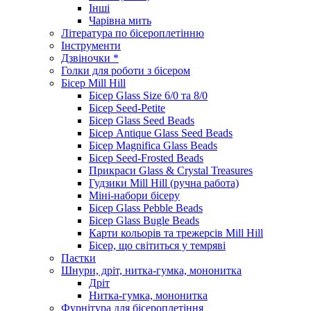
Інші
Чарівна мить
Література по бісероплетінню
Інструменти
Дзвіночки *
Голки для роботи з бісером
Бісер Mill Hill
Бісер Glass Size 6/0 та 8/0
Бісер Seed-Petite
Бісер Glass Seed Beads
Бісер Antique Glass Seed Beads
Бісер Magnifica Glass Beads
Бісер Seed-Frosted Beads
Прикраси Glass & Crystal Treasures
Гудзики Mill Hill (ручна работа)
Міні-набори бісеру
Бісер Glass Pebble Beads
Бісер Glass Bugle Beads
Карти кольорів та трежерсів Mill Hill
Бісер, що світиться у темряві
Паєтки
Шнури, дріт, нитка-гумка, мононитка
Дріт
Нитка-гумка, мононитка
Фурнітура для бісероплетіння