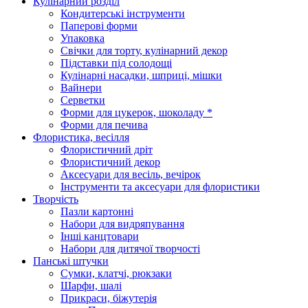
Кулінарний розділ
Кондитерські інструменти
Паперові форми
Упаковка
Свічки для торту, кулінарний декор
Підставки під солодощі
Кулінарні насадки, шприці, мішки
Вайнери
Серветки
Форми для цукерок, шоколаду *
Форми для печива
Флористика, весілля
Флористичний дріт
Флористичний декор
Аксесуари для весіль, вечірок
Інструменти та аксесуари для флористики
Творчість
Пазли картонні
Набори для видряпування
Інші канцтовари
Набори для дитячої творчості
Панські штучки
Сумки, клатчі, рюкзаки
Шарфи, шалі
Прикраси, біжутерія