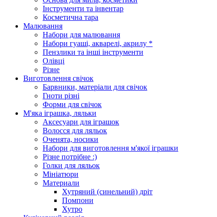
Інструменти та інвентар
Косметична тара
Малювання
Набори для малювання
Набори гуаші, акварелі, акрилу *
Пензлики та інші інструменти
Олівці
Різне
Виготовлення свічок
Барвники, матеріали для свічок
Гноти різні
Форми для свічок
М'яка іграшка, ляльки
Аксесуари для іграшок
Волосся для ляльок
Оченята, носики
Набори для виготовлення м'якої іграшки
Різне потрібне :)
Голки для ляльок
Мініатюри
Материали
Хутряний (синельний) дріт
Помпони
Хутро