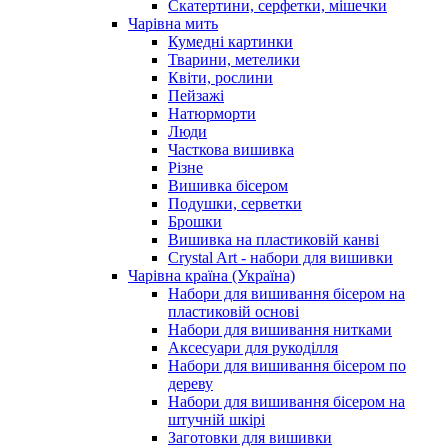
Скатертини, серфетки, мішечки
Чарiвна мить
Кумедні картинки
Тварини, метелики
Квіти, рослини
Пейзажі
Натюрморти
Люди
Часткова вишивка
Різне
Вишивка бісером
Подушки, серветки
Брошки
Вишивка на пластиковій канві
Crystal Art - набори для вишивки
Чарівна країна (Україна)
Набори для вишивання бісером на
пластиковій основі
Набори для вишивання нитками
Аксесуари для рукоділля
Набори для вишивання бісером по
дереву
Набори для вишивання бісером на
штучній шкірі
Заготовки для вишивки