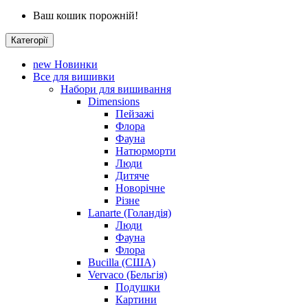
Ваш кошик порожній!
Категорії
new
Новинки
Все для вишивки
Набори для вишивання
Dimensions
Пейзажі
Флора
Фауна
Натюрморти
Люди
Дитяче
Новорічне
Різне
Lanarte (Голандія)
Люди
Фауна
Флора
Bucilla (США)
Vervaco (Бельгія)
Подушки
Картини