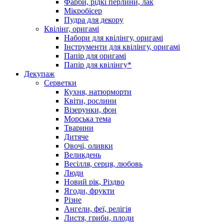
Фарби, рідкі перлини, лак
Мікробісер
Пудра для декору
Квілінг, оригамі
Набори для квілінгу, оригамі
Інструменти для квілінгу, оригамі
Папір для оригамі
Папір для квілінгу*
Декупаж
Серветки
Кухня, натюрморти
Квіти, рослини
Візерунки, фон
Морська тема
Тварини
Дитяче
Овочі, оливки
Великдень
Весілля, серця, любовь
Люди
Новий рік, Різдво
Ягоди, фрукти
Різне
Ангели, феї, релігія
Листя, гриби, плоди