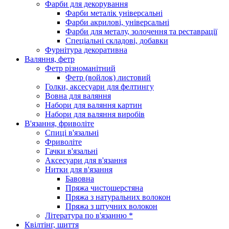
Фарби для декорування
Фарби металік універсальні
Фарби акрилові, універсальні
Фарби для металу, золочення та реставрації
Спеціальні складові, добавки
Фурнітура декоративна
Валяння, фетр
Фетр різноманітний
Фетр (войлок) листовий
Голки, аксесуари для фелтингу
Вовна для валяння
Набори для валяння картин
Набори для валяння виробів
В'язання, фриволіте
Спиці в'язальні
Фриволіте
Гачки в'язальні
Аксесуари для в'язання
Нитки для в'язання
Бавовна
Пряжа чистошерстяна
Пряжа з натуральних волокон
Пряжа з штучних волокон
Література по в'язанню *
Квілтінг, шиття