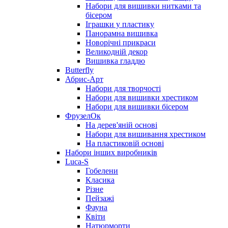
Набори для вишивки нитками та
бісером
Іграшки у пластику
Панорамна вишивка
Новорічні прикраси
Великодній декор
Вишивка гладдю
Butterfly
Абрис-Арт
Набори для творчості
Набори для вишивки хрестиком
Набори для вишивки бісером
ФрузелОк
На дерев'яній основі
Набори для вишивання хрестиком
На пластиковій основі
Набори інших виробників
Luca-S
Гобелени
Класика
Різне
Пейзажі
Фауна
Квіти
Натюрморти