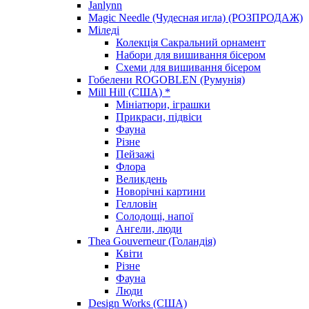
Janlynn
Magic Needle (Чудесная игла) (РОЗПРОДАЖ)
Міледі
Колекція Сакральний орнамент
Набори для вишивання бісером
Схеми для вишивання бісером
Гобелени ROGOBLEN (Румунія)
Mill Hill (США) *
Мініатюри, іграшки
Прикраси, підвіси
Фауна
Різне
Пейзажі
Флора
Великдень
Новорічні картини
Гелловін
Солодощі, напої
Ангели, люди
Thea Gouverneur (Голандія)
Квіти
Різне
Фауна
Люди
Design Works (США)