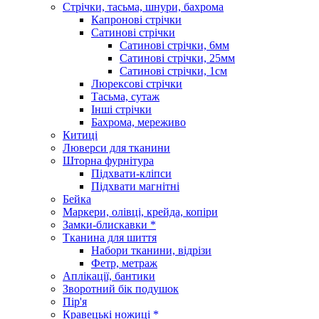
Стрічки, тасьма, шнури, бахрома
Капронові стрічки
Сатинові стрічки
Сатинові стрічки, 6мм
Сатинові стрічки, 25мм
Сатинові стрічки, 1см
Люрексові стрічки
Тасьма, сутаж
Інші стрічки
Бахрома, мереживо
Китиці
Люверси для тканини
Шторна фурнітура
Підхвати-кліпси
Підхвати магнітні
Бейка
Маркери, олівці, крейда, копіри
Замки-блискавки *
Тканина для шиття
Набори тканини, відрізи
Фетр, метраж
Аплікації, бантики
Зворотний бік подушок
Пір'я
Кравецькі ножиці *