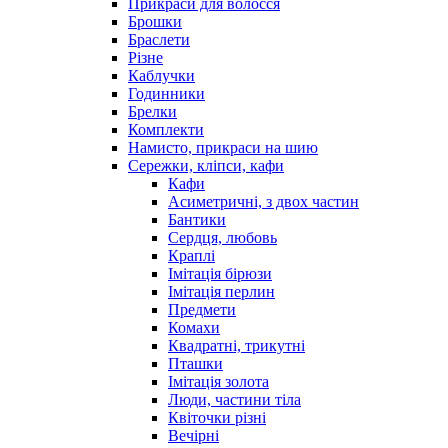
Прикраси для волосся
Брошки
Браслети
Різне
Каблучки
Годинники
Брелки
Комплекти
Намисто, прикраси на шию
Сережки, кліпси, кафи
Кафи
Асиметричні, з двох частин
Бантики
Сердця, любовь
Краплі
Імітація бірюзи
Імітація перлин
Предмети
Комахи
Квадратні, трикутні
Пташки
Імітація золота
Люди, частини тіла
Квіточки різні
Вечірні