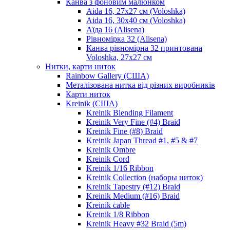
Канва з фоновим малюнком
Aida 16, 27х27 см (Voloshka)
Aida 16, 30х40 см (Voloshka)
Аїда 16 (Alisena)
Рівномірка 32 (Alisena)
Канва рівномірна 32 принтована
Voloshka, 27х27 см
Нитки, карти ниток
Rainbow Gallery (США)
Металізована нитка від різних виробників
Карти ниток
Kreinik (США)
Kreinik Blending Filament
Kreinik Very Fine (#4) Braid
Kreinik Fine (#8) Braid
Kreinik Japan Thread #1, #5 & #7
Kreinik Ombre
Kreinik Cord
Kreinik 1/16 Ribbon
Kreinik Collection (наборы ниток)
Kreinik Tapestry (#12) Braid
Kreinik Medium (#16) Braid
Kreinik cable
Kreinik 1/8 Ribbon
Kreinik Heavy #32 Braid (5m)