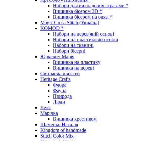
Набори для викладення стразами *
Вишивка бісером 3D *
Вишивка бісером на одязі *
Magic Cross Stitch (Україна)
KOMOD *
Набори на дерев'яній основі
Набори на пластиковій основі
Набори на тканині
Набори бісерні
Юркевич Марія
Вишивка на пластику
Вишивка на дереві
Світ можливостей
Heritage Crafts
Флора
Фауна
Природа
Люди
Леля
Марічка
Вишивка хрестиком
Шаменко Наталія
Kingdom of handmade
Stitch Color Mix