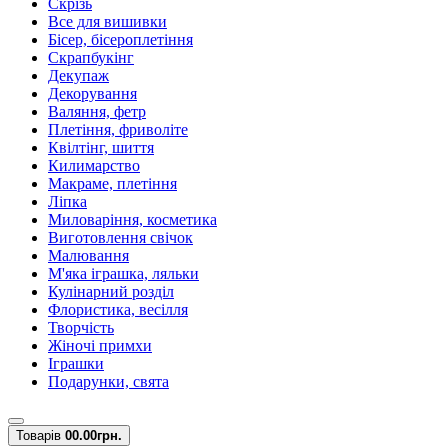
Скрізь
Все для вишивки
Бісер, бісероплетіння
Скрапбукінг
Декупаж
Декорування
Валяння, фетр
Плетіння, фриволіте
Квілтінг, шиття
Килимарство
Макраме, плетіння
Ліпка
Миловаріння, косметика
Виготовлення свічок
Малювання
М'яка іграшка, ляльки
Кулінарний розділ
Флористика, весілля
Творчість
Жіночі примхи
Іграшки
Подарунки, свята
Товарів
0
0.00грн.