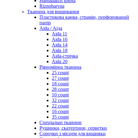
Наніашвілі Ірина
Riznobarvna
Тканина для вишивання
Пластикова канва, страмін, перфорований
папір
Aida / Аіда
Aida 11
Aida 16
Aida 14
Aida 18
Aida-стрічка
Aida 20
Рівномірна тканина
25 count
27 count
18 count
28 count
10 count
32 count
22 count
16 count
35 count
Спеціальні тканини
Рушники, скатертини, серветки
Сорочки з місцем для вишивки