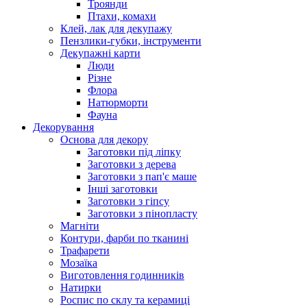
Троянди
Птахи, комахи
Клей, лак для декупажу
Пензлики-губки, інструменти
Декупажні карти
Люди
Різне
Флора
Натюрморти
Фауна
Декорування
Основа для декору
Заготовки під ліпку
Заготовки з дерева
Заготовки з пап'є маше
Інші заготовки
Заготовки з гіпсу
Заготовки з пінопласту
Магніти
Контури, фарби по тканині
Трафарети
Мозаїка
Виготовлення годинників
Натирки
Роспис по склу та керамиці