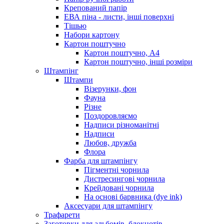
Крепований папір
ЕВА піна - листи, інші поверхні
Тішью
Набори картону
Картон поштучно
Картон поштучно, А4
Картон поштучно, інші розміри
Штампінг
Штампи
Візерунки, фон
Фауна
Різне
Поздоровляємо
Надписи різноманітні
Надписи
Любов, дружба
Флора
Фарба для штампінгу
Пігментні чорнила
Дистресингові чорнила
Крейдовані чорнила
На основі барвника (dye ink)
Аксесуари для штампінгу
Трафарети
Заготовки для альбомів, блокнотів