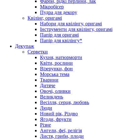
Фарби, рідкі перлини, лак
Мікробісер
Пудра для декору
Квілінг, оригамі
Набори для квілінгу, оригамі
Інструменти для квілінгу, оригамі
Папір для оригамі
Папір для квілінгу*
Декупаж
Серветки
Кухня, натюрморти
Квіти, рослини
Візерунки, фон
Морська тема
Тварини
Дитяче
Овочі, оливки
Великдень
Весілля, серця, любовь
Люди
Новий рік, Різдво
Ягоди, фрукти
Різне
Ангели, феї, релігія
Листя, гриби, плоди