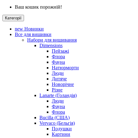
Ваш кошик порожній!
Категорії
new
Новинки
Все для вишивки
Набори для вишивання
Dimensions
Пейзажі
Флора
Фауна
Натюрморти
Люди
Дитяче
Новорічне
Різне
Lanarte (Голандія)
Люди
Фауна
Флора
Bucilla (США)
Vervaco (Бельгія)
Подушки
Картини