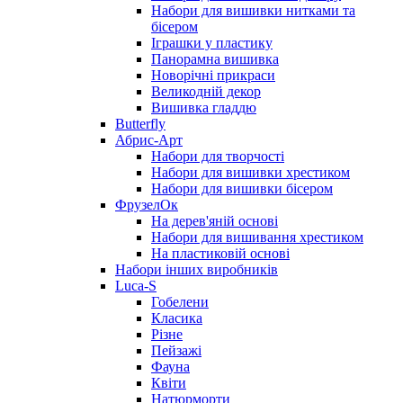
Набори для вишивки нитками та
бісером
Іграшки у пластику
Панорамна вишивка
Новорічні прикраси
Великодній декор
Вишивка гладдю
Butterfly
Абрис-Арт
Набори для творчості
Набори для вишивки хрестиком
Набори для вишивки бісером
ФрузелОк
На дерев'яній основі
Набори для вишивання хрестиком
На пластиковій основі
Набори інших виробників
Luca-S
Гобелени
Класика
Різне
Пейзажі
Фауна
Квіти
Натюрморти