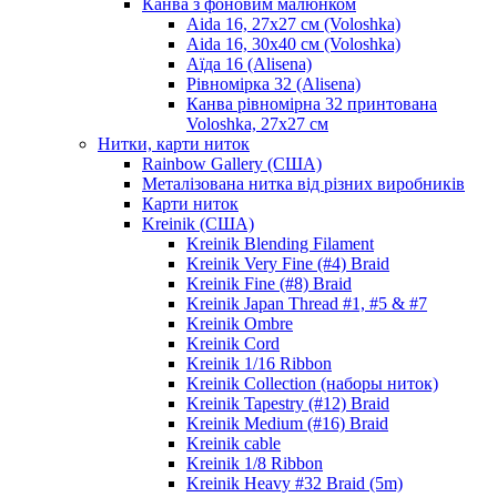
Канва з фоновим малюнком
Aida 16, 27х27 см (Voloshka)
Aida 16, 30х40 см (Voloshka)
Аїда 16 (Alisena)
Рівномірка 32 (Alisena)
Канва рівномірна 32 принтована
Voloshka, 27х27 см
Нитки, карти ниток
Rainbow Gallery (США)
Металізована нитка від різних виробників
Карти ниток
Kreinik (США)
Kreinik Blending Filament
Kreinik Very Fine (#4) Braid
Kreinik Fine (#8) Braid
Kreinik Japan Thread #1, #5 & #7
Kreinik Ombre
Kreinik Cord
Kreinik 1/16 Ribbon
Kreinik Collection (наборы ниток)
Kreinik Tapestry (#12) Braid
Kreinik Medium (#16) Braid
Kreinik cable
Kreinik 1/8 Ribbon
Kreinik Heavy #32 Braid (5m)