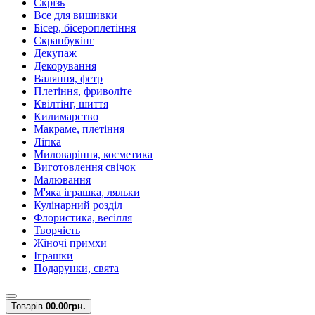
Скрізь
Все для вишивки
Бісер, бісероплетіння
Скрапбукінг
Декупаж
Декорування
Валяння, фетр
Плетіння, фриволіте
Квілтінг, шиття
Килимарство
Макраме, плетіння
Ліпка
Миловаріння, косметика
Виготовлення свічок
Малювання
М'яка іграшка, ляльки
Кулінарний розділ
Флористика, весілля
Творчість
Жіночі примхи
Іграшки
Подарунки, свята
Товарів
0
0.00грн.