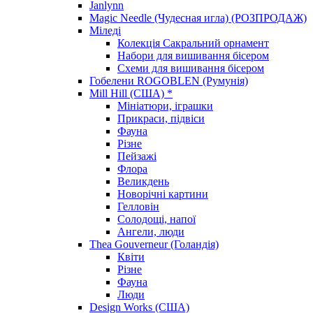
Janlynn
Magic Needle (Чудесная игла) (РОЗПРОДАЖ)
Міледі
Колекція Сакральний орнамент
Набори для вишивання бісером
Схеми для вишивання бісером
Гобелени ROGOBLEN (Румунія)
Mill Hill (США) *
Мініатюри, іграшки
Прикраси, підвіси
Фауна
Різне
Пейзажі
Флора
Великдень
Новорічні картини
Гелловін
Солодощі, напої
Ангели, люди
Thea Gouverneur (Голандія)
Квіти
Різне
Фауна
Люди
Design Works (США)