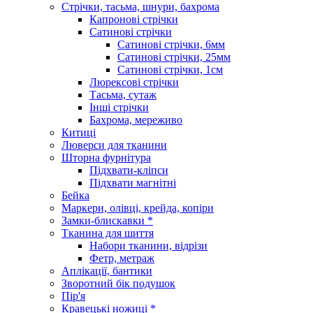
Стрічки, тасьма, шнури, бахрома
Капронові стрічки
Сатинові стрічки
Сатинові стрічки, 6мм
Сатинові стрічки, 25мм
Сатинові стрічки, 1см
Люрексові стрічки
Тасьма, сутаж
Інші стрічки
Бахрома, мереживо
Китиці
Люверси для тканини
Шторна фурнітура
Підхвати-кліпси
Підхвати магнітні
Бейка
Маркери, олівці, крейда, копіри
Замки-блискавки *
Тканина для шиття
Набори тканини, відрізи
Фетр, метраж
Аплікації, бантики
Зворотний бік подушок
Пір'я
Кравецькі ножиці *