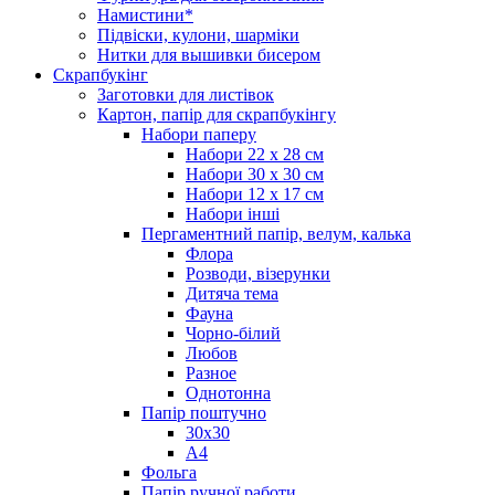
Намистини*
Підвіски, кулони, шарміки
Нитки для вышивки бисером
Скрапбукінг
Заготовки для листівок
Картон, папір для скрапбукінгу
Набори паперу
Набори 22 х 28 см
Набори 30 х 30 см
Набори 12 х 17 см
Набори інші
Пергаментний папір, велум, калька
Флора
Розводи, візерунки
Дитяча тема
Фауна
Чорно-білий
Любов
Разное
Однотонна
Папір поштучно
30х30
А4
Фольга
Папір ручної работи