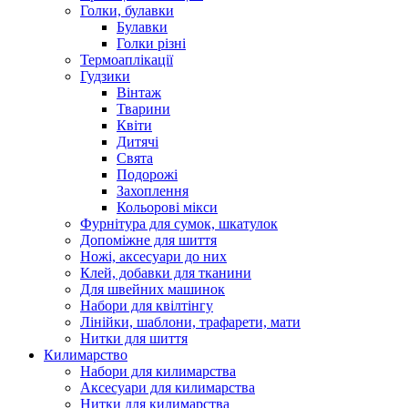
Голки, булавки
Булавки
Голки різні
Термоаплікації
Гудзики
Вінтаж
Тварини
Квіти
Дитячі
Свята
Подорожі
Захоплення
Кольорові мікси
Фурнітура для сумок, шкатулок
Допоміжне для шиття
Ножі, аксесуари до них
Клей, добавки для тканини
Для швейних машинок
Набори для квілтінгу
Лінійки, шаблони, трафарети, мати
Нитки для шиття
Килимарство
Набори для килимарства
Аксесуари для килимарства
Нитки для килимарства