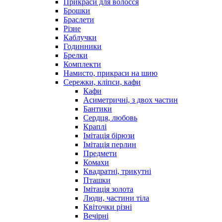
Прикраси для волосся
Брошки
Браслети
Різне
Каблучки
Годинники
Брелки
Комплекти
Намисто, прикраси на шию
Сережки, кліпси, кафи
Кафи
Асиметричні, з двох частин
Бантики
Сердця, любовь
Краплі
Імітація бірюзи
Імітація перлин
Предмети
Комахи
Квадратні, трикутні
Пташки
Імітація золота
Люди, частини тіла
Квіточки різні
Вечірні