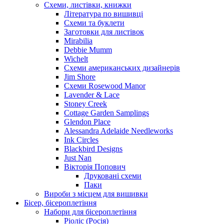
Схеми, листівки, книжки
Література по вишивці
Схеми та буклети
Заготовки для листівок
Mirabilia
Debbie Mumm
Wichelt
Схеми американських дизайнерів
Jim Shore
Cхеми Rosewood Manor
Lavender & Lace
Stoney Creek
Cottage Garden Samplings
Glendon Place
Alessandra Adelaide Needleworks
Ink Circles
Blackbird Designs
Just Nan
Вікторія Попович
Друковані схеми
Паки
Вироби з місцем для вишивки
Бісер, бісероплетіння
Набори для бісероплетіння
Ріоліс (Росія)