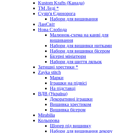
Kustom Krafts (Канада)
ТМ Леді *
Сузір'я Єдинорога
Набори для вишивання
ЛанСвіт
Нова Слобода
Малюнок-схема на канві для
вишивання
Набори для вишивки нитками
Набори для вишивки бісером
Бісерні мініатюри
Набори для шиття ляльок
Затишні хрестики *
Zayka stitch
Марки
Іграшки на підвісі
На підставці
ВДВ (Україна)
Декоративні іграшки
Вишивка хрестиком
Вишивка бісером
Mirabilia
Кольорова
Шопер під вишивку
Набори для вишивання декору