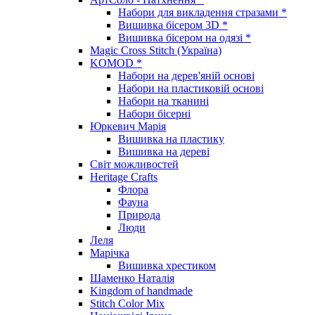
Набори для викладення стразами *
Вишивка бісером 3D *
Вишивка бісером на одязі *
Magic Cross Stitch (Україна)
KOMOD *
Набори на дерев'яній основі
Набори на пластиковій основі
Набори на тканині
Набори бісерні
Юркевич Марія
Вишивка на пластику
Вишивка на дереві
Світ можливостей
Heritage Crafts
Флора
Фауна
Природа
Люди
Леля
Марічка
Вишивка хрестиком
Шаменко Наталія
Kingdom of handmade
Stitch Color Mix