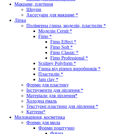
Макраме, плетіння
Шнури
Аксесуари для макраме *
Ліпка
Полімерна глина, моделін, пластилін *
Моделін Cernit *
Fimo *
Fimo Effect *
Fimo Soft *
Fimo Classic *
Fimo Professional *
Sculpey Polyform *
Глина від різних виробників *
Пластилін *
Jam clay *
Форми для пластику
Інструменти для ліплення *
Матеріали для ліплення*
Холодна емаль
Текстурні пластини для ліплення *
Каттери*
Миловаріння, косметика
Форми для мила
Форми поштучно
Фауна