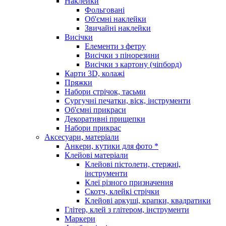
Наклейки
Фольговані
Об'ємні наклейки
Звичайні наклейки
Висічки
Елементи з фетру
Висічки з пінорезини
Висічки з картону (чіпборд)
Карти 3D, колажі
Пряжки
Набори стрічок, тасьми
Сургучні печатки, віск, інструменти
Об'ємні прикраси
Декоративні прищепки
Набори прикрас
Аксесуари, матеріали
Анкери, кутики для фото *
Клейові матеріали
Клейові пістолети, стержні,
інструменти
Клеї різного призначення
Скотч, клейкі стрічки
Клейові аркуші, крапки, квадратики
Глітер, клей з глітером, інструменти
Маркери