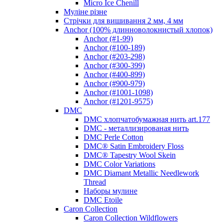
Micro Ice Chenill
Муліне різне
Стрічки для вишивання 2 мм, 4 мм
Anchor (100% длинноволокнистый хлопок)
Anchor (#1-99)
Anchor (#100-189)
Anchor (#203-298)
Anchor (#300-399)
Anchor (#400-899)
Anchor (#900-979)
Anchor (#1001-1098)
Anchor (#1201-9575)
DMC
DMC хлопчатобумажная нить art.177
DMC - металлизированая нить
DMC Perle Cotton
DMC® Satin Embroidery Floss
DMC® Tapestry Wool Skein
DMC Color Variations
DMC Diamant Metallic Needlework
Thread
Наборы мулине
DMC Etoile
Caron Collection
Caron Collection Wildflowers