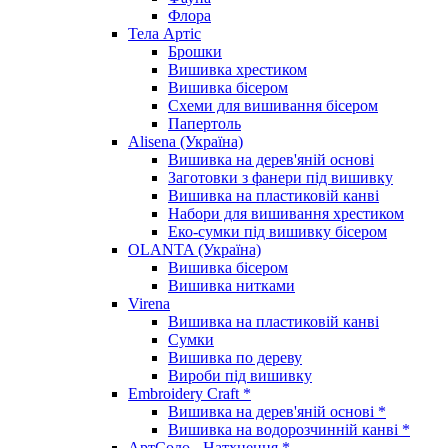
Флора
Тела Артіс
Брошки
Вишивка хрестиком
Вишивка бісером
Схеми для вишивання бісером
Папертоль
Alisena (Україна)
Вишивка на дерев'яній основі
Заготовки з фанери під вишивку
Вишивка на пластиковій канві
Набори для вишивання хрестиком
Еко-сумки під вишивку бісером
OLANTA (Україна)
Вишивка бісером
Вишивка нитками
Virena
Вишивка на пластиковій канві
Сумки
Вишивка по дереву
Вироби під вишивку
Embroidery Craft *
Вишивка на дерев'яній основі *
Вишивка на водорозчинній канві *
АртСоло - Натхнення *