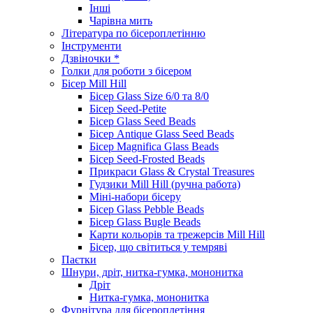
Інші
Чарівна мить
Література по бісероплетінню
Інструменти
Дзвіночки *
Голки для роботи з бісером
Бісер Mill Hill
Бісер Glass Size 6/0 та 8/0
Бісер Seed-Petite
Бісер Glass Seed Beads
Бісер Antique Glass Seed Beads
Бісер Magnifica Glass Beads
Бісер Seed-Frosted Beads
Прикраси Glass & Crystal Treasures
Гудзики Mill Hill (ручна работа)
Міні-набори бісеру
Бісер Glass Pebble Beads
Бісер Glass Bugle Beads
Карти кольорів та трежерсів Mill Hill
Бісер, що світиться у темряві
Паєтки
Шнури, дріт, нитка-гумка, мононитка
Дріт
Нитка-гумка, мононитка
Фурнітура для бісероплетіння