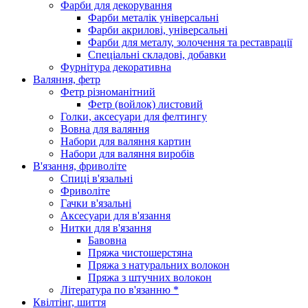
Фарби для декорування
Фарби металік універсальні
Фарби акрилові, універсальні
Фарби для металу, золочення та реставрації
Спеціальні складові, добавки
Фурнітура декоративна
Валяння, фетр
Фетр різноманітний
Фетр (войлок) листовий
Голки, аксесуари для фелтингу
Вовна для валяння
Набори для валяння картин
Набори для валяння виробів
В'язання, фриволіте
Спиці в'язальні
Фриволіте
Гачки в'язальні
Аксесуари для в'язання
Нитки для в'язання
Бавовна
Пряжа чистошерстяна
Пряжа з натуральних волокон
Пряжа з штучних волокон
Література по в'язанню *
Квілтінг, шиття