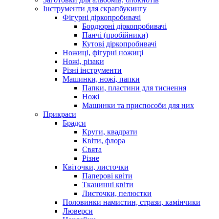
Інструменти для скрапбукингу
Фігурні діркопробивачі
Бордюрні діркопробивачі
Панчі (пробійники)
Кутові діркопробивачі
Ножиці, фігурні ножиці
Ножі, різаки
Різні інструменти
Машинки, ножі, папки
Папки, пластини для тиснення
Ножі
Машинки та приспособи для них
Прикраси
Брадси
Круги, квадрати
Квіти, флора
Свята
Різне
Квіточки, листочки
Паперові квіти
Тканинні квіти
Листочки, пелюстки
Половинки намистин, стрази, камінчики
Люверси