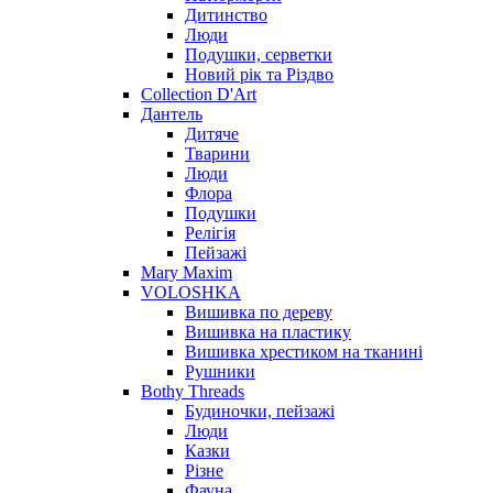
Дитинство
Люди
Подушки, серветки
Новий рік та Різдво
Collection D'Art
Дантель
Дитяче
Тварини
Люди
Флора
Подушки
Релігія
Пейзажі
Mary Maxim
VOLOSHKA
Вишивка по дереву
Вишивка на пластику
Вишивка хрестиком на тканині
Рушники
Bothy Threads
Будиночки, пейзажі
Люди
Казки
Різне
Фауна