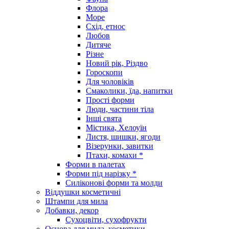
Флора
Море
Схід, етнос
Любов
Дитяче
Різне
Новий рік, Різдво
Гороскопи
Для чоловіків
Смаколики, їда, напитки
Прості форми
Люди, частини тіла
Інші свята
Містика, Хелоуїн
Листя, шишки, ягоди
Візерунки, завитки
Птахи, комахи *
Форми в палетах
Форми під нарізку *
Силіконові форми та молди
Віддушки косметичні
Штампи для мила
Добавки, декор
Сухоцвіти, сухофрукти
Основа для мила, косметики