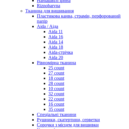
Наніашвілі Ірина
Riznobarvna
Тканина для вишивання
Пластикова канва, страмін, перфорований
папір
Aida / Аіда
Aida 11
Aida 16
Aida 14
Aida 18
Aida-стрічка
Aida 20
Рівномірна тканина
25 count
27 count
18 count
28 count
10 count
32 count
22 count
16 count
35 count
Спеціальні тканини
Рушники, скатертини, серветки
Сорочки з місцем для вишивки