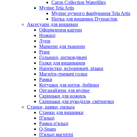
Caron Collection Waterlilies
Муліне Tela Artis
Муліне ручного фарбування Tela Artis
Нитка для вишивки Пухнастик
Аксесуари для вишивки
Оформлення картин
Ножиці
Лупи
Маркери для тканини
Різне
Гольниці, нитковдівачі
Голки для вишивання
Наперстки, вспорювачі, різаки
Магніти-тримачі голки
Рамки
Котушки для ниток, бобінки
Органайзери для муліне
Скриньки для ножиць
Скриньки для рукоділля, смітнички
Станки, рамки, пяльца
Станки для вишивки
П'яльці
Рамки-п'яльці
Q-Snaps
П'яльці магнітні