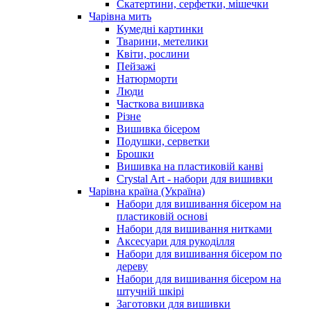
Скатертини, серфетки, мішечки
Чарiвна мить
Кумедні картинки
Тварини, метелики
Квіти, рослини
Пейзажі
Натюрморти
Люди
Часткова вишивка
Різне
Вишивка бісером
Подушки, серветки
Брошки
Вишивка на пластиковій канві
Crystal Art - набори для вишивки
Чарівна країна (Україна)
Набори для вишивання бісером на
пластиковій основі
Набори для вишивання нитками
Аксесуари для рукоділля
Набори для вишивання бісером по
дереву
Набори для вишивання бісером на
штучній шкірі
Заготовки для вишивки