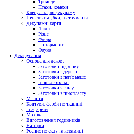
Троянди
Птахи, комахи
Клей, лак для декупажу
Пензлики-губки, інструменти
Декупажні карти
Люди
Різне
Флора
Натюрморти
Фауна
Декорування
Основа для декору
Заготовки під ліпку
Заготовки з дерева
Заготовки з пап'є маше
Інші заготовки
Заготовки з гіпсу
Заготовки з пінопласту
Магніти
Контури, фарби по тканині
Трафарети
Мозаїка
Виготовлення годинників
Натирки
Роспис по склу та керамиці