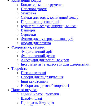
Кулінарний розділ
Кондитерські інструменти
Паперові форми
Упаковка
Свічки для торту, кулінарний декор
Підставки під солодощі
Кулінарні насадки, шприці, мішки
Вайнери
Серветки
Форми для цукерок, шоколаду *
Форми для печива
Флористика, весілля
Флористичний дріт
Флористичний декор
Аксесуари для весіль, вечірок
Інструменти та аксесуари для флористики
Творчість
Пазли картонні
Набори для видряпування
Інші канцтовари
Набори для дитячої творчості
Панські штучки
Сумки, клатчі, рюкзаки
Шарфи, шалі
Прикраси, біжутерія