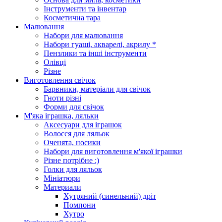
Інструменти та інвентар
Косметична тара
Малювання
Набори для малювання
Набори гуаші, акварелі, акрилу *
Пензлики та інші інструменти
Олівці
Різне
Виготовлення свічок
Барвники, матеріали для свічок
Гноти різні
Форми для свічок
М'яка іграшка, ляльки
Аксесуари для іграшок
Волосся для ляльок
Оченята, носики
Набори для виготовлення м'якої іграшки
Різне потрібне :)
Голки для ляльок
Мініатюри
Материали
Хутряний (синельний) дріт
Помпони
Хутро