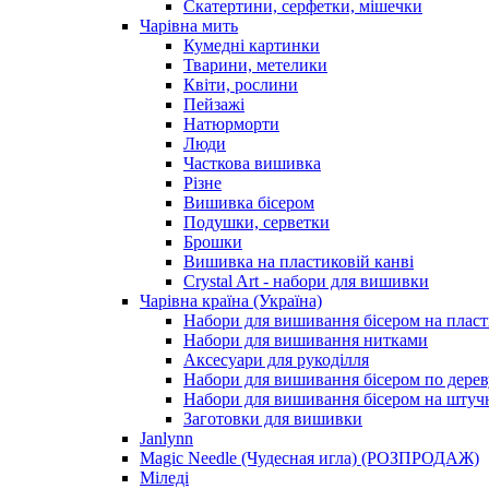
Скатертини, серфетки, мішечки
Чарiвна мить
Кумедні картинки
Тварини, метелики
Квіти, рослини
Пейзажі
Натюрморти
Люди
Часткова вишивка
Різне
Вишивка бісером
Подушки, серветки
Брошки
Вишивка на пластиковій канві
Crystal Art - набори для вишивки
Чарівна країна (Україна)
Набори для вишивання бісером на пласт
Набори для вишивання нитками
Аксесуари для рукоділля
Набори для вишивання бісером по дерев
Набори для вишивання бісером на штучн
Заготовки для вишивки
Janlynn
Magic Needle (Чудесная игла) (РОЗПРОДАЖ)
Міледі