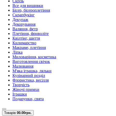
Скрізь
Все для вишивки
Бісер, бісероплетіння
Скрапбукінг
Декупаж
Декорування
Валяння, фетр
Плетіння, фриволіте
Квілтінг, шиття
Килимарство
Макраме, плетіння
Ліпка
Миловаріння, косметика
Виготовлення свічок
Малювання
М'яка іграшка, ляльки
Кулінарний розділ
Флористика, весілля
Творчість
Жіночі примхи
Іграшки
Подарунки, свята
Товарів
0
0.00грн.