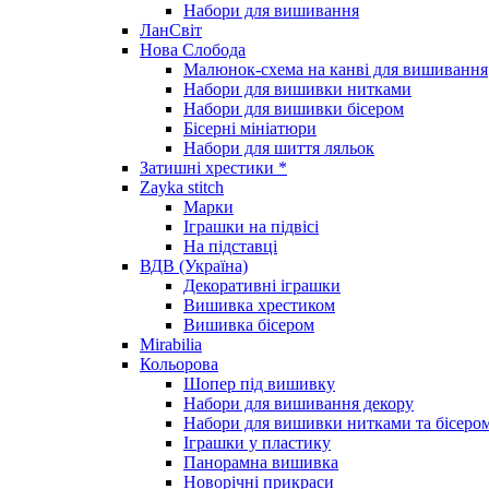
Набори для вишивання
ЛанСвіт
Нова Слобода
Малюнок-схема на канві для вишивання
Набори для вишивки нитками
Набори для вишивки бісером
Бісерні мініатюри
Набори для шиття ляльок
Затишні хрестики *
Zayka stitch
Марки
Іграшки на підвісі
На підставці
ВДВ (Україна)
Декоративні іграшки
Вишивка хрестиком
Вишивка бісером
Mirabilia
Кольорова
Шопер під вишивку
Набори для вишивання декору
Набори для вишивки нитками та бісеро
Іграшки у пластику
Панорамна вишивка
Новорічні прикраси