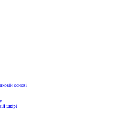
иковій основі
у
ій шкірі