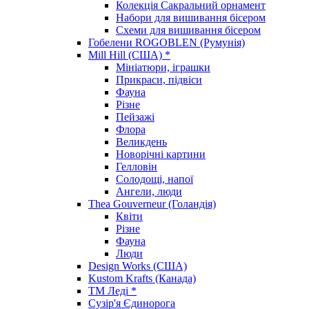
Колекція Сакральний орнамент
Набори для вишивання бісером
Схеми для вишивання бісером
Гобелени ROGOBLEN (Румунія)
Mill Hill (США) *
Мініатюри, іграшки
Прикраси, підвіси
Фауна
Різне
Пейзажі
Флора
Великдень
Новорічні картини
Гелловін
Солодощі, напої
Ангели, люди
Thea Gouverneur (Голандія)
Квіти
Різне
Фауна
Люди
Design Works (США)
Kustom Krafts (Канада)
ТМ Леді *
Сузір'я Єдинорога