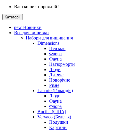
Ваш кошик порожній!
Категорії
new
Новинки
Все для вишивки
Набори для вишивання
Dimensions
Пейзажі
Флора
Фауна
Натюрморти
Люди
Дитяче
Новорічне
Різне
Lanarte (Голандія)
Люди
Фауна
Флора
Bucilla (США)
Vervaco (Бельгія)
Подушки
Картини