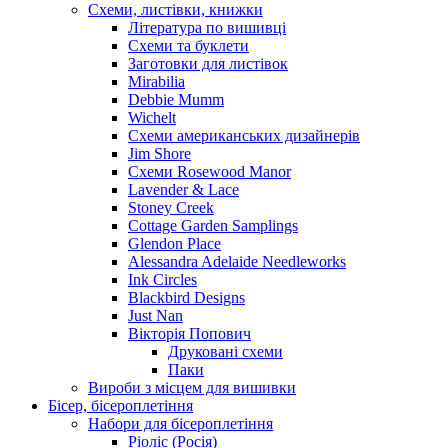
Схеми, листівки, книжки
Література по вишивці
Схеми та буклети
Заготовки для листівок
Mirabilia
Debbie Mumm
Wichelt
Схеми американських дизайнерів
Jim Shore
Cхеми Rosewood Manor
Lavender & Lace
Stoney Creek
Cottage Garden Samplings
Glendon Place
Alessandra Adelaide Needleworks
Ink Circles
Blackbird Designs
Just Nan
Вікторія Попович
Друковані схеми
Паки
Вироби з місцем для вишивки
Бісер, бісероплетіння
Набори для бісероплетіння
Ріоліс (Росія)