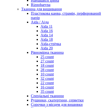
Наніашвілі Ірина
Riznobarvna
Тканина для вишивання
Пластикова канва, страмін, перфорований
папір
Aida / Аіда
Aida 11
Aida 16
Aida 14
Aida 18
Aida-стрічка
Aida 20
Рівномірна тканина
25 count
27 count
18 count
28 count
10 count
32 count
22 count
16 count
35 count
Спеціальні тканини
Рушники, скатертини, серветки
Сорочки з місцем для вишивки