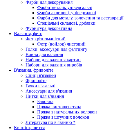
Фарби для декорування
Фарби металік універсальні
Фарби акрилові, універсальні
Фарби для металу, золочення та реставрації
Спеціальні складові, добавки
Фурнітура декоративна
Валяння, фетр
Фетр різноманітний
Фетр (войлок) листовий
Голки, аксесуари для фелтингу
Вовна для валяння
Набори для валяння картин
Набори для валяння виробів
В'язання, фриволіте
Спиці в'язальні
Фриволіте
Гачки в'язальні
Аксесуари для в'язання
Нитки для в'язання
Бавовна
Пряжа чистошерстяна
Пряжа з натуральних волокон
Пряжа з штучних волокон
Література по в'язанню *
Квілтінг, шиття