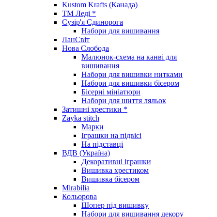
Kustom Krafts (Канада)
ТМ Леді *
Сузір'я Єдинорога
Набори для вишивання
ЛанСвіт
Нова Слобода
Малюнок-схема на канві для
вишивання
Набори для вишивки нитками
Набори для вишивки бісером
Бісерні мініатюри
Набори для шиття ляльок
Затишні хрестики *
Zayka stitch
Марки
Іграшки на підвісі
На підставці
ВДВ (Україна)
Декоративні іграшки
Вишивка хрестиком
Вишивка бісером
Mirabilia
Кольорова
Шопер під вишивку
Набори для вишивання декору