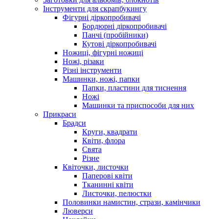
Інструменти для скрапбукингу
Фігурні діркопробивачі
Бордюрні діркопробивачі
Панчі (пробійники)
Кутові діркопробивачі
Ножиці, фігурні ножиці
Ножі, різаки
Різні інструменти
Машинки, ножі, папки
Папки, пластини для тиснення
Ножі
Машинки та приспособи для них
Прикраси
Брадси
Круги, квадрати
Квіти, флора
Свята
Різне
Квіточки, листочки
Паперові квіти
Тканинні квіти
Листочки, пелюстки
Половинки намистин, стрази, камінчики
Люверси