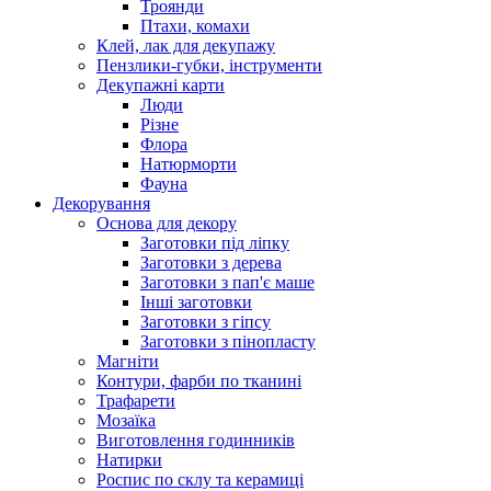
Троянди
Птахи, комахи
Клей, лак для декупажу
Пензлики-губки, інструменти
Декупажні карти
Люди
Різне
Флора
Натюрморти
Фауна
Декорування
Основа для декору
Заготовки під ліпку
Заготовки з дерева
Заготовки з пап'є маше
Інші заготовки
Заготовки з гіпсу
Заготовки з пінопласту
Магніти
Контури, фарби по тканині
Трафарети
Мозаїка
Виготовлення годинників
Натирки
Роспис по склу та керамиці