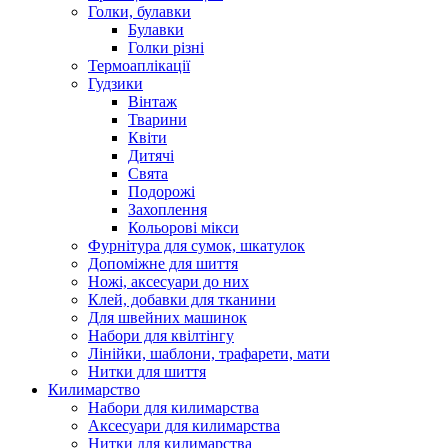
Голки, булавки
Булавки
Голки різні
Термоаплікації
Гудзики
Вінтаж
Тварини
Квіти
Дитячі
Свята
Подорожі
Захоплення
Кольорові мікси
Фурнітура для сумок, шкатулок
Допоміжне для шиття
Ножі, аксесуари до них
Клей, добавки для тканини
Для швейних машинок
Набори для квілтінгу
Лінійки, шаблони, трафарети, мати
Нитки для шиття
Килимарство
Набори для килимарства
Аксесуари для килимарства
Нитки для килимарства