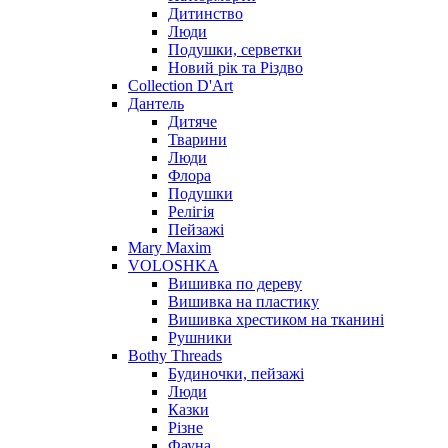
Дитинство
Люди
Подушки, серветки
Новий рік та Різдво
Collection D'Art
Дантель
Дитяче
Тварини
Люди
Флора
Подушки
Релігія
Пейзажі
Mary Maxim
VOLOSHKA
Вишивка по дереву
Вишивка на пластику
Вишивка хрестиком на тканині
Рушники
Bothy Threads
Будиночки, пейзажі
Люди
Казки
Різне
Фауна