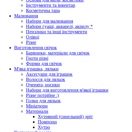
Інструменти та інвентар
Косметична тара
Малювання
Набори для малювання
Набори гуаші, акварелі, акрилу *
Пензлики та інші інструменти
Олівці
Різне
Виготовлення свічок
Барвники, матеріали для свічок
Гноти різні
Форми для свічок
М'яка іграшка, ляльки
Аксесуари для іграшок
Волосся для ляльок
Оченята, носики
Набори для виготовлення м'якої іграшки
Різне потрібне :)
Голки для ляльок
Мініатюри
Материали
Хутряний (синельний) дріт
Помпони
Хутро