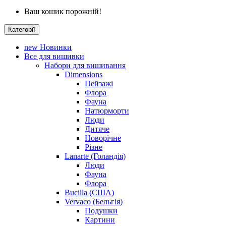
Ваш кошик порожній!
Категорії
new
Новинки
Все для вишивки
Набори для вишивання
Dimensions
Пейзажі
Флора
Фауна
Натюрморти
Люди
Дитяче
Новорічне
Різне
Lanarte (Голандія)
Люди
Фауна
Флора
Bucilla (США)
Vervaco (Бельгія)
Подушки
Картини