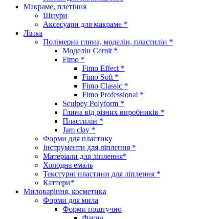
Макраме, плетіння
Шнури
Аксесуари для макраме *
Ліпка
Полімерна глина, моделін, пластилін *
Моделін Cernit *
Fimo *
Fimo Effect *
Fimo Soft *
Fimo Classic *
Fimo Professional *
Sculpey Polyform *
Глина від різних виробників *
Пластилін *
Jam clay *
Форми для пластику
Інструменти для ліплення *
Матеріали для ліплення*
Холодна емаль
Текстурні пластини для ліплення *
Каттери*
Миловаріння, косметика
Форми для мила
Форми поштучно
Фауна