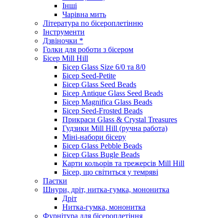
Інші
Чарівна мить
Література по бісероплетінню
Інструменти
Дзвіночки *
Голки для роботи з бісером
Бісер Mill Hill
Бісер Glass Size 6/0 та 8/0
Бісер Seed-Petite
Бісер Glass Seed Beads
Бісер Antique Glass Seed Beads
Бісер Magnifica Glass Beads
Бісер Seed-Frosted Beads
Прикраси Glass & Crystal Treasures
Гудзики Mill Hill (ручна работа)
Міні-набори бісеру
Бісер Glass Pebble Beads
Бісер Glass Bugle Beads
Карти кольорів та трежерсів Mill Hill
Бісер, що світиться у темряві
Паєтки
Шнури, дріт, нитка-гумка, мононитка
Дріт
Нитка-гумка, мононитка
Фурнітура для бісероплетіння