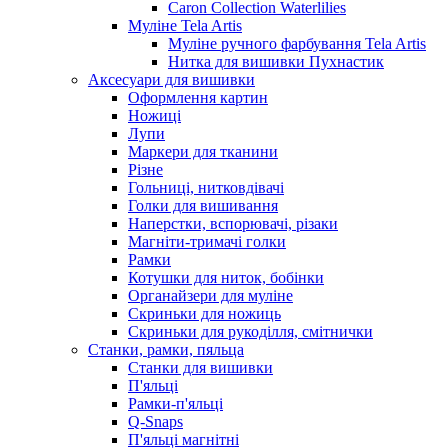
Caron Collection Waterlilies
Муліне Tela Artis
Муліне ручного фарбування Tela Artis
Нитка для вишивки Пухнастик
Аксесуари для вишивки
Оформлення картин
Ножиці
Лупи
Маркери для тканини
Різне
Гольниці, нитковдівачі
Голки для вишивання
Наперстки, вспорювачі, різаки
Магніти-тримачі голки
Рамки
Котушки для ниток, бобінки
Органайзери для муліне
Скриньки для ножиць
Скриньки для рукоділля, смітнички
Станки, рамки, пяльца
Станки для вишивки
П'яльці
Рамки-п'яльці
Q-Snaps
П'яльці магнітні