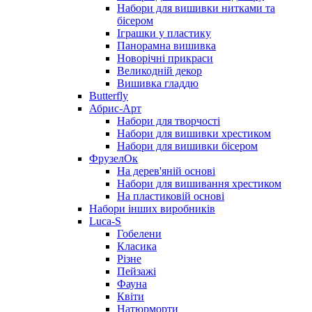
Набори для вишивки нитками та
бісером
Іграшки у пластику
Панорамна вишивка
Новорічні прикраси
Великодній декор
Вишивка гладдю
Butterfly
Абрис-Арт
Набори для творчості
Набори для вишивки хрестиком
Набори для вишивки бісером
ФрузелОк
На дерев'яній основі
Набори для вишивання хрестиком
На пластиковій основі
Набори інших виробників
Luca-S
Гобелени
Класика
Різне
Пейзажі
Фауна
Квіти
Натюрморти