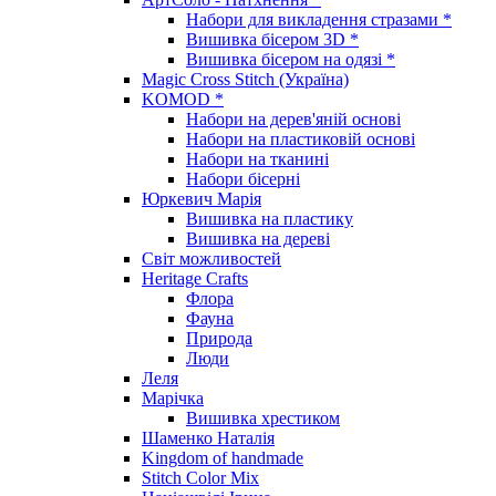
Набори для викладення стразами *
Вишивка бісером 3D *
Вишивка бісером на одязі *
Magic Cross Stitch (Україна)
KOMOD *
Набори на дерев'яній основі
Набори на пластиковій основі
Набори на тканині
Набори бісерні
Юркевич Марія
Вишивка на пластику
Вишивка на дереві
Світ можливостей
Heritage Crafts
Флора
Фауна
Природа
Люди
Леля
Марічка
Вишивка хрестиком
Шаменко Наталія
Kingdom of handmade
Stitch Color Mix