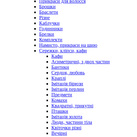
Прикраси для волосся
Брошки
Браслети
Різне
Каблучки
Годинники
Брелки
Комплекти
Намисто, прикраси на шию
Сережки, кліпси, кафи
Кафи
Асиметричні, з двох частин
Бантики
Сердця, любовь
Краплі
Імітація бірюзи
Імітація перлин
Предмети
Комахи
Квадратні, трикутні
Пташки
Імітація золота
Люди, частини тіла
Квіточки різні
Вечірні