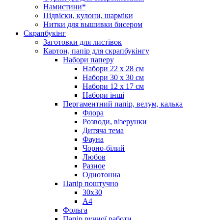
Намистини*
Підвіски, кулони, шарміки
Нитки для вышивки бисером
Скрапбукінг
Заготовки для листівок
Картон, папір для скрапбукінгу
Набори паперу
Набори 22 х 28 см
Набори 30 х 30 см
Набори 12 х 17 см
Набори інші
Пергаментний папір, велум, калька
Флора
Розводи, візерунки
Дитяча тема
Фауна
Чорно-білий
Любов
Разное
Однотонна
Папір поштучно
30х30
А4
Фольга
Папір ручної работи