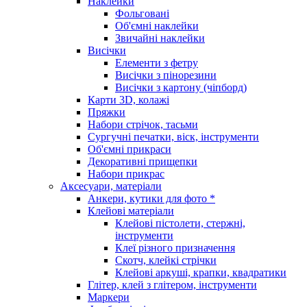
Наклейки
Фольговані
Об'ємні наклейки
Звичайні наклейки
Висічки
Елементи з фетру
Висічки з пінорезини
Висічки з картону (чіпборд)
Карти 3D, колажі
Пряжки
Набори стрічок, тасьми
Сургучні печатки, віск, інструменти
Об'ємні прикраси
Декоративні прищепки
Набори прикрас
Аксесуари, матеріали
Анкери, кутики для фото *
Клейові матеріали
Клейові пістолети, стержні,
інструменти
Клеї різного призначення
Скотч, клейкі стрічки
Клейові аркуші, крапки, квадратики
Глітер, клей з глітером, інструменти
Маркери