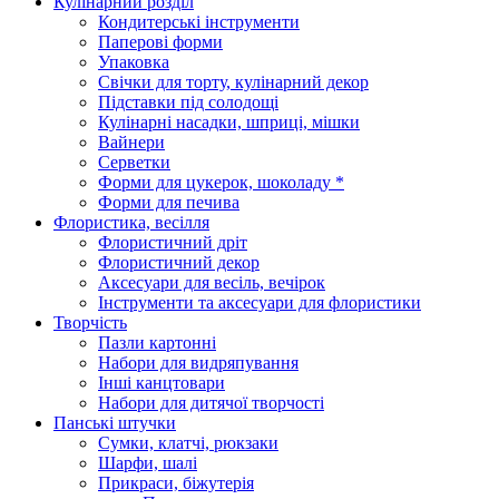
Кулінарний розділ
Кондитерські інструменти
Паперові форми
Упаковка
Свічки для торту, кулінарний декор
Підставки під солодощі
Кулінарні насадки, шприці, мішки
Вайнери
Серветки
Форми для цукерок, шоколаду *
Форми для печива
Флористика, весілля
Флористичний дріт
Флористичний декор
Аксесуари для весіль, вечірок
Інструменти та аксесуари для флористики
Творчість
Пазли картонні
Набори для видряпування
Інші канцтовари
Набори для дитячої творчості
Панські штучки
Сумки, клатчі, рюкзаки
Шарфи, шалі
Прикраси, біжутерія