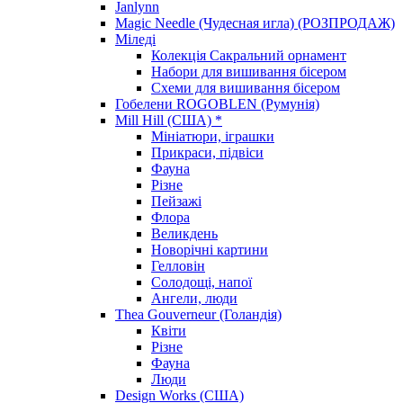
Janlynn
Magic Needle (Чудесная игла) (РОЗПРОДАЖ)
Міледі
Колекція Сакральний орнамент
Набори для вишивання бісером
Схеми для вишивання бісером
Гобелени ROGOBLEN (Румунія)
Mill Hill (США) *
Мініатюри, іграшки
Прикраси, підвіси
Фауна
Різне
Пейзажі
Флора
Великдень
Новорічні картини
Гелловін
Солодощі, напої
Ангели, люди
Thea Gouverneur (Голандія)
Квіти
Різне
Фауна
Люди
Design Works (США)