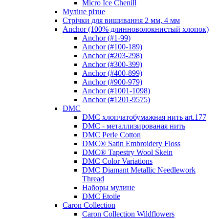
Micro Ice Chenill
Муліне різне
Стрічки для вишивання 2 мм, 4 мм
Anchor (100% длинноволокнистый хлопок)
Anchor (#1-99)
Anchor (#100-189)
Anchor (#203-298)
Anchor (#300-399)
Anchor (#400-899)
Anchor (#900-979)
Anchor (#1001-1098)
Anchor (#1201-9575)
DMC
DMC хлопчатобумажная нить art.177
DMC - металлизированая нить
DMC Perle Cotton
DMC® Satin Embroidery Floss
DMC® Tapestry Wool Skein
DMC Color Variations
DMC Diamant Metallic Needlework
Thread
Наборы мулине
DMC Etoile
Caron Collection
Caron Collection Wildflowers