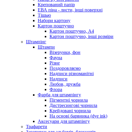
Крепований папір
ЕВА піна - листи, інші поверхні
Тішью
Набори картону
Картон поштучно
Картон поштучно, А4
Картон поштучно, інші розміри
Штампінг
Штампи
Візерунки, фон
Фауна
Різне
Поздоровляємо
Надписи різноманітні
Надписи
Любов, дружба
Флора
Фарба для штампінгу
Пігментні чорнила
Дистресингові чорнила
Крейдовані чорнила
На основі барвника (dye ink)
Аксесуари для штампінгу
Трафарети
Заготовки для альбомів, блокнотів