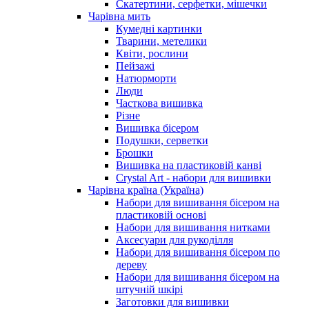
Скатертини, серфетки, мішечки
Чарiвна мить
Кумедні картинки
Тварини, метелики
Квіти, рослини
Пейзажі
Натюрморти
Люди
Часткова вишивка
Різне
Вишивка бісером
Подушки, серветки
Брошки
Вишивка на пластиковій канві
Crystal Art - набори для вишивки
Чарівна країна (Україна)
Набори для вишивання бісером на
пластиковій основі
Набори для вишивання нитками
Аксесуари для рукоділля
Набори для вишивання бісером по
дереву
Набори для вишивання бісером на
штучній шкірі
Заготовки для вишивки