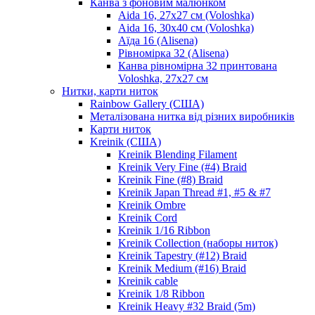
Канва з фоновим малюнком
Aida 16, 27х27 см (Voloshka)
Aida 16, 30х40 см (Voloshka)
Аїда 16 (Alisena)
Рівномірка 32 (Alisena)
Канва рівномірна 32 принтована
Voloshka, 27х27 см
Нитки, карти ниток
Rainbow Gallery (США)
Металізована нитка від різних виробників
Карти ниток
Kreinik (США)
Kreinik Blending Filament
Kreinik Very Fine (#4) Braid
Kreinik Fine (#8) Braid
Kreinik Japan Thread #1, #5 & #7
Kreinik Ombre
Kreinik Cord
Kreinik 1/16 Ribbon
Kreinik Collection (наборы ниток)
Kreinik Tapestry (#12) Braid
Kreinik Medium (#16) Braid
Kreinik cable
Kreinik 1/8 Ribbon
Kreinik Heavy #32 Braid (5m)