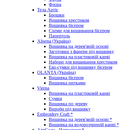
Флора
Тела Артіс
Брошки
Вишивка хрестиком
Вишивка бісером
Схеми для вишивання бісером
Папертоль
Alisena (Україна)
Вишивка на дерев'яній основі
Заготовки з фанери під вишивку
Вишивка на пластиковій канві
Набори для вишивання хрестиком
Еко-сумки під вишивку бісером
OLANTA (Україна)
Вишивка бісером
Вишивка нитками
Virena
Вишивка на пластиковій канві
Сумки
Вишивка по дереву
Вироби під вишивку
Embroidery Craft *
Вишивка на дерев'яній основі *
Вишивка на водорозчинній канві *
АртСоло - Натхнення *