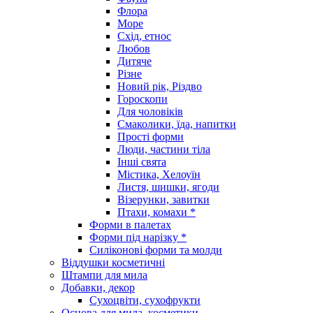
Флора
Море
Схід, етнос
Любов
Дитяче
Різне
Новий рік, Різдво
Гороскопи
Для чоловіків
Смаколики, їда, напитки
Прості форми
Люди, частини тіла
Інші свята
Містика, Хелоуїн
Листя, шишки, ягоди
Візерунки, завитки
Птахи, комахи *
Форми в палетах
Форми під нарізку *
Силіконові форми та молди
Віддушки косметичні
Штампи для мила
Добавки, декор
Сухоцвіти, сухофрукти
Основа для мила, косметики