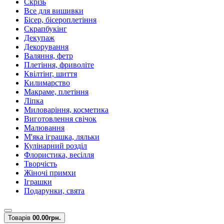
Скрізь
Все для вишивки
Бісер, бісероплетіння
Скрапбукінг
Декупаж
Декорування
Валяння, фетр
Плетіння, фриволіте
Квілтінг, шиття
Килимарство
Макраме, плетіння
Ліпка
Миловаріння, косметика
Виготовлення свічок
Малювання
М'яка іграшка, ляльки
Кулінарний розділ
Флористика, весілля
Творчість
Жіночі примхи
Іграшки
Подарунки, свята
Товарів
0
0.00грн.