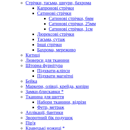
Стрічки, тасьма, шнури, бахрома
Капронові стрічки
Сатинові стрічки
Сатинові стрічки, 6мм
Сатинові стрічки, 25мм
Сатинові стрічки, 1см
Люрексові стрічки
Тасьма, сутаж
Інші стрічки
Бахрома, мереживо
Китиці
Люверси для тканини
Шторна фурнітура
Підхвати-кліпси
Підхвати магнітні
Бейка
Маркери, олівці, крейда, копіри
Замки-блискавки *
Тканина для шиття
Набори тканини, відрізи
Фетр, метраж
Аплікації, бантики
Зворотний бік подушок
Пір'я
Кравецькі ножиці *