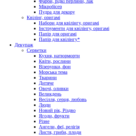
Фарби, рідкі перлини, лак
Мікробісер
Пудра для декору
Квілінг, оригамі
Набори для квілінгу, оригамі
Інструменти для квілінгу, оригамі
Папір для оригамі
Папір для квілінгу*
Декупаж
Серветки
Кухня, натюрморти
Квіти, рослини
Візерунки, фон
Морська тема
Тварини
Дитяче
Овочі, оливки
Великдень
Весілля, серця, любовь
Люди
Новий рік, Різдво
Ягоди, фрукти
Різне
Ангели, феї, релігія
Листя, гриби, плоди