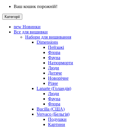
Ваш кошик порожній!
Категорії
new
Новинки
Все для вишивки
Набори для вишивання
Dimensions
Пейзажі
Флора
Фауна
Натюрморти
Люди
Дитяче
Новорічне
Різне
Lanarte (Голандія)
Люди
Фауна
Флора
Bucilla (США)
Vervaco (Бельгія)
Подушки
Картини