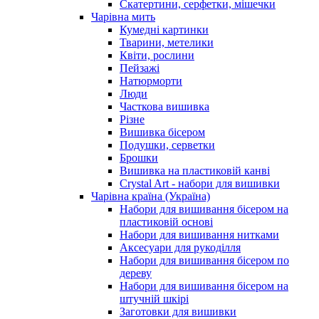
Скатертини, серфетки, мішечки
Чарiвна мить
Кумедні картинки
Тварини, метелики
Квіти, рослини
Пейзажі
Натюрморти
Люди
Часткова вишивка
Різне
Вишивка бісером
Подушки, серветки
Брошки
Вишивка на пластиковій канві
Crystal Art - набори для вишивки
Чарівна країна (Україна)
Набори для вишивання бісером на
пластиковій основі
Набори для вишивання нитками
Аксесуари для рукоділля
Набори для вишивання бісером по
дереву
Набори для вишивання бісером на
штучній шкірі
Заготовки для вишивки