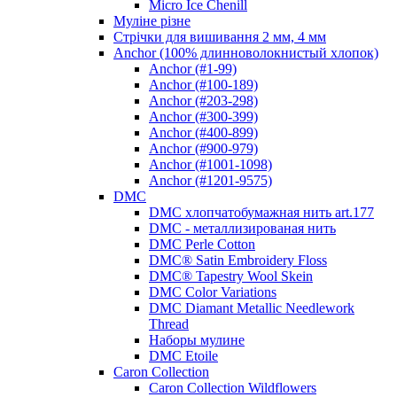
Micro Ice Chenill
Муліне різне
Стрічки для вишивання 2 мм, 4 мм
Anchor (100% длинноволокнистый хлопок)
Anchor (#1-99)
Anchor (#100-189)
Anchor (#203-298)
Anchor (#300-399)
Anchor (#400-899)
Anchor (#900-979)
Anchor (#1001-1098)
Anchor (#1201-9575)
DMC
DMC хлопчатобумажная нить art.177
DMC - металлизированая нить
DMC Perle Cotton
DMC® Satin Embroidery Floss
DMC® Tapestry Wool Skein
DMC Color Variations
DMC Diamant Metallic Needlework
Thread
Наборы мулине
DMC Etoile
Caron Collection
Caron Collection Wildflowers