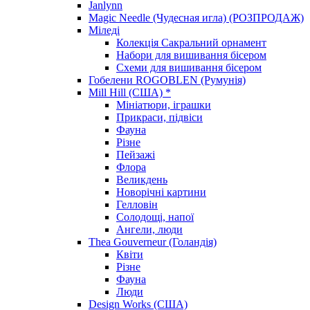
Janlynn
Magic Needle (Чудесная игла) (РОЗПРОДАЖ)
Міледі
Колекція Сакральний орнамент
Набори для вишивання бісером
Схеми для вишивання бісером
Гобелени ROGOBLEN (Румунія)
Mill Hill (США) *
Мініатюри, іграшки
Прикраси, підвіси
Фауна
Різне
Пейзажі
Флора
Великдень
Новорічні картини
Гелловін
Солодощі, напої
Ангели, люди
Thea Gouverneur (Голандія)
Квіти
Різне
Фауна
Люди
Design Works (США)