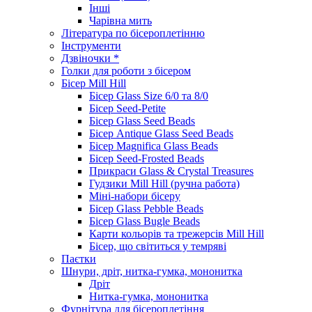
Інші
Чарівна мить
Література по бісероплетінню
Інструменти
Дзвіночки *
Голки для роботи з бісером
Бісер Mill Hill
Бісер Glass Size 6/0 та 8/0
Бісер Seed-Petite
Бісер Glass Seed Beads
Бісер Antique Glass Seed Beads
Бісер Magnifica Glass Beads
Бісер Seed-Frosted Beads
Прикраси Glass & Crystal Treasures
Гудзики Mill Hill (ручна работа)
Міні-набори бісеру
Бісер Glass Pebble Beads
Бісер Glass Bugle Beads
Карти кольорів та трежерсів Mill Hill
Бісер, що світиться у темряві
Паєтки
Шнури, дріт, нитка-гумка, мононитка
Дріт
Нитка-гумка, мононитка
Фурнітура для бісероплетіння