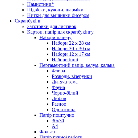
Намистини*
Підвіски, кулони, шарміки
Нитки для вышивки бисером
Скрапбукінг
Заготовки для листівок
Картон, папір для скрапбукінгу
Набори паперу
Набори 22 х 28 см
Набори 30 х 30 см
Набори 12 х 17 см
Набори інші
Пергаментний папір, велум, калька
Флора
Розводи, візерунки
Дитяча тема
Фауна
Чорно-білий
Любов
Разное
Однотонна
Папір поштучно
30х30
А4
Фольга
Папір ручної работи