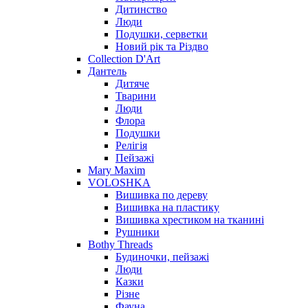
Дитинство
Люди
Подушки, серветки
Новий рік та Різдво
Collection D'Art
Дантель
Дитяче
Тварини
Люди
Флора
Подушки
Релігія
Пейзажі
Mary Maxim
VOLOSHKA
Вишивка по дереву
Вишивка на пластику
Вишивка хрестиком на тканині
Рушники
Bothy Threads
Будиночки, пейзажі
Люди
Казки
Різне
Фауна