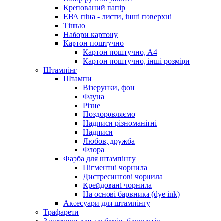
Крепований папір
ЕВА піна - листи, інші поверхні
Тішью
Набори картону
Картон поштучно
Картон поштучно, А4
Картон поштучно, інші розміри
Штампінг
Штампи
Візерунки, фон
Фауна
Різне
Поздоровляємо
Надписи різноманітні
Надписи
Любов, дружба
Флора
Фарба для штампінгу
Пігментні чорнила
Дистресингові чорнила
Крейдовані чорнила
На основі барвника (dye ink)
Аксесуари для штампінгу
Трафарети
Заготовки для альбомів, блокнотів