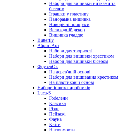
Набори для вишивки нитками та
бісером
Іграшки у пластику
Панорамна вишивка
Новорічні прикраси
Великодній декор
Вишивка гладдю
Butterfly
Абрис-Арт
Набори для творчості
Набори для вишивки хрестиком
Набори для вишивки бісером
ФрузелОк
На дерев'яній основі
Набори для вишивання хрестиком
На пластиковій основі
Набори інших виробників
Luca-S
Гобелени
Класика
Різне
Пейзажі
Фауна
Квіти
Натюрморти