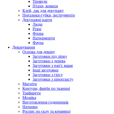
Троянди
Птахи, комахи
Клей, лак для декупажу
Пензлики-губки, інструменти
Декупажні карти
Люди
Різне
Флора
Натюрморти
Фауна
Декорування
Основа для декору
Заготовки під ліпку
Заготовки з дерева
Заготовки з пап'є маше
Інші заготовки
Заготовки з гіпсу
Заготовки з пінопласту
Магніти
Контури, фарби по тканині
Трафарети
Мозаїка
Виготовлення годинників
Натирки
Роспис по склу та керамиці