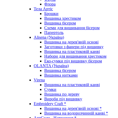
Флора
Тела Артіс
Брошки
Вишивка хрестиком
Вишивка бісером
Схеми для вишивання бісером
Папертоль
Alisena (Україна)
Вишивка на дерев'яній основі
Заготовки з фанери під вишивку
Вишивка на пластиковій канві
Набори для вишивання хрестиком
Еко-сумки під вишивку бісером
OLANTA (Україна)
Вишивка бісером
Вишивка нитками
Virena
Вишивка на пластиковій канві
Сумки
Вишивка по дереву
Вироби під вишивку
Embroidery Craft *
Вишивка на дерев'яній основі *
Вишивка на водорозчинній канві *
АртСоло - Натхнення *