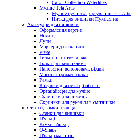
Caron Collection Waterlilies
Муліне Tela Artis
Муліне ручного фарбування Tela Artis
Нитка для вишивки Пухнастик
Аксесуари для вишивки
Оформлення картин
Ножиці
Лупи
Маркери для тканини
Різне
Гольниці, нитковдівачі
Голки для вишивання
Наперстки, вспорювачі, різаки
Магніти-тримачі голки
Рамки
Котушки для ниток, бобінки
Органайзери для муліне
Скриньки для ножиць
Скриньки для рукоділля, смітнички
Станки, рамки, пяльца
Станки для вишивки
П'яльці
Рамки-п'яльці
Q-Snaps
П'яльці магнітні