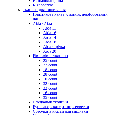
Наніашвілі Ірина
Riznobarvna
Тканина для вишивання
Пластикова канва, страмін, перфорований
папір
Aida / Аіда
Aida 11
Aida 16
Aida 14
Aida 18
Aida-стрічка
Aida 20
Рівномірна тканина
25 count
27 count
18 count
28 count
10 count
32 count
22 count
16 count
35 count
Спеціальні тканини
Рушники, скатертини, серветки
Сорочки з місцем для вишивки