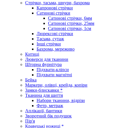
Стрічки, тасьма, шнури, бахрома
Капронові стрічки
Сатинові стрічки
Сатинові стрічки, 6мм
Сатинові стрічки, 25мм
Сатинові стрічки, 1см
Люрексові стрічки
Тасьма, сутаж
Інші стрічки
Бахрома, мереживо
Китиці
Люверси для тканини
Шторна фурнітура
Підхвати-кліпси
Підхвати магнітні
Бейка
Маркери, олівці, крейда, копіри
Замки-блискавки *
Тканина для шиття
Набори тканини, відрізи
Фетр, метраж
Аплікації, бантики
Зворотний бік подушок
Пір'я
Кравецькі ножиці *