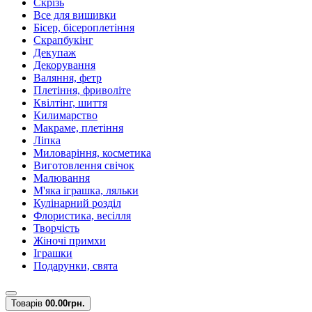
Скрізь
Все для вишивки
Бісер, бісероплетіння
Скрапбукінг
Декупаж
Декорування
Валяння, фетр
Плетіння, фриволіте
Квілтінг, шиття
Килимарство
Макраме, плетіння
Ліпка
Миловаріння, косметика
Виготовлення свічок
Малювання
М'яка іграшка, ляльки
Кулінарний розділ
Флористика, весілля
Творчість
Жіночі примхи
Іграшки
Подарунки, свята
Товарів
0
0.00грн.