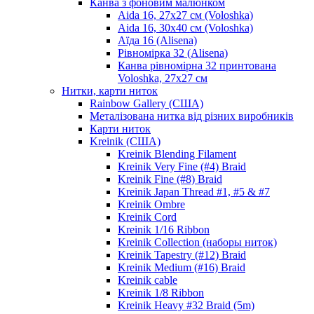
Канва з фоновим малюнком
Aida 16, 27х27 см (Voloshka)
Aida 16, 30х40 см (Voloshka)
Аїда 16 (Alisena)
Рівномірка 32 (Alisena)
Канва рівномірна 32 принтована
Voloshka, 27х27 см
Нитки, карти ниток
Rainbow Gallery (США)
Металізована нитка від різних виробників
Карти ниток
Kreinik (США)
Kreinik Blending Filament
Kreinik Very Fine (#4) Braid
Kreinik Fine (#8) Braid
Kreinik Japan Thread #1, #5 & #7
Kreinik Ombre
Kreinik Cord
Kreinik 1/16 Ribbon
Kreinik Collection (наборы ниток)
Kreinik Tapestry (#12) Braid
Kreinik Medium (#16) Braid
Kreinik cable
Kreinik 1/8 Ribbon
Kreinik Heavy #32 Braid (5m)