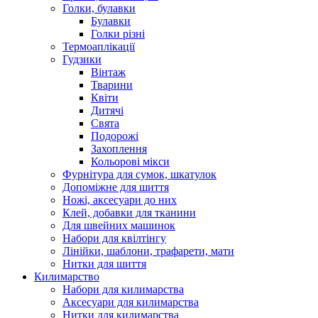
Голки, булавки
Булавки
Голки різні
Термоаплікації
Гудзики
Вінтаж
Тварини
Квіти
Дитячі
Свята
Подорожі
Захоплення
Кольорові мікси
Фурнітура для сумок, шкатулок
Допоміжне для шиття
Ножі, аксесуари до них
Клей, добавки для тканини
Для швейних машинок
Набори для квілтінгу
Лінійки, шаблони, трафарети, мати
Нитки для шиття
Килимарство
Набори для килимарства
Аксесуари для килимарства
Нитки для килимарства