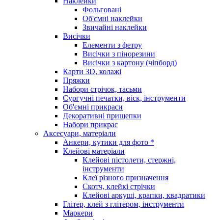
Наклейки
Фольговані
Об'ємні наклейки
Звичайні наклейки
Висічки
Елементи з фетру
Висічки з пінорезини
Висічки з картону (чіпборд)
Карти 3D, колажі
Пряжки
Набори стрічок, тасьми
Сургучні печатки, віск, інструменти
Об'ємні прикраси
Декоративні прищепки
Набори прикрас
Аксесуари, матеріали
Анкери, кутики для фото *
Клейові матеріали
Клейові пістолети, стержні,
інструменти
Клеї різного призначення
Скотч, клейкі стрічки
Клейові аркуші, крапки, квадратики
Глітер, клей з глітером, інструменти
Маркери