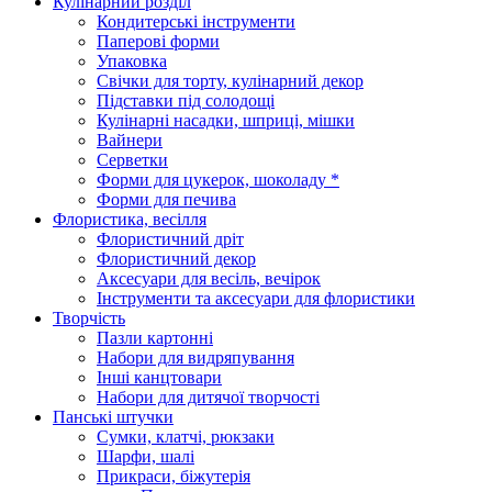
Кулінарний розділ
Кондитерські інструменти
Паперові форми
Упаковка
Свічки для торту, кулінарний декор
Підставки під солодощі
Кулінарні насадки, шприці, мішки
Вайнери
Серветки
Форми для цукерок, шоколаду *
Форми для печива
Флористика, весілля
Флористичний дріт
Флористичний декор
Аксесуари для весіль, вечірок
Інструменти та аксесуари для флористики
Творчість
Пазли картонні
Набори для видряпування
Інші канцтовари
Набори для дитячої творчості
Панські штучки
Сумки, клатчі, рюкзаки
Шарфи, шалі
Прикраси, біжутерія