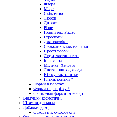
Флора
Море
Схід, етнос
Любов
Дитяче
Різне
Новий рік, Різдво
Гороскопи
Для чоловіків
Смаколики, їда, напитки
Прості форми
Люди, частини тіла
Інші свята
Містика, Хелоуїн
Листя, шишки, ягоди
Візерунки, завитки
Птахи, комахи *
Форми в палетах
Форми під нарізку *
Силіконові форми та молди
Віддушки косметичні
Штампи для мила
Добавки, декор
Сухоцвіти, сухофрукти
Основа для мила, косметики