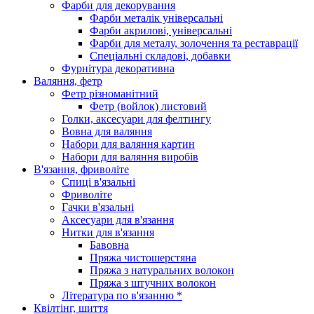
Фарби для декорування
Фарби металік універсальні
Фарби акрилові, універсальні
Фарби для металу, золочення та реставрації
Спеціальні складові, добавки
Фурнітура декоративна
Валяння, фетр
Фетр різноманітний
Фетр (войлок) листовий
Голки, аксесуари для фелтингу
Вовна для валяння
Набори для валяння картин
Набори для валяння виробів
В'язання, фриволіте
Спиці в'язальні
Фриволіте
Гачки в'язальні
Аксесуари для в'язання
Нитки для в'язання
Бавовна
Пряжа чистошерстяна
Пряжа з натуральних волокон
Пряжа з штучних волокон
Література по в'язанню *
Квілтінг, шиття