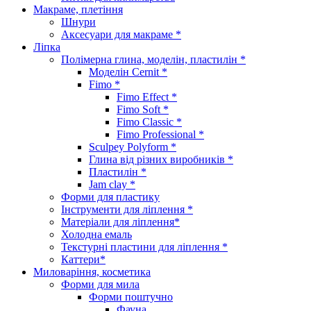
Макраме, плетіння
Шнури
Аксесуари для макраме *
Ліпка
Полімерна глина, моделін, пластилін *
Моделін Cernit *
Fimo *
Fimo Effect *
Fimo Soft *
Fimo Classic *
Fimo Professional *
Sculpey Polyform *
Глина від різних виробників *
Пластилін *
Jam clay *
Форми для пластику
Інструменти для ліплення *
Матеріали для ліплення*
Холодна емаль
Текстурні пластини для ліплення *
Каттери*
Миловаріння, косметика
Форми для мила
Форми поштучно
Фауна