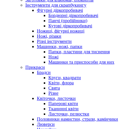
Інструменти для скрапбукингу
Фігурні діркопробивачі
Бордюрні діркопробивачі
Панчі (пробійники)
Кутові діркопробивачі
Ножиці, фігурні ножиці
Ножі, різаки
Різні інструменти
Машинки, ножі, папки
Папки, пластини для тиснення
Ножі
Машинки та приспособи для них
Прикраси
Брадси
Круги, квадрати
Квіти, флора
Свята
Різне
Квіточки, листочки
Паперові квіти
Тканинні квіти
Листочки, пелюстки
Половинки намистин, стрази, камінчики
Люверси