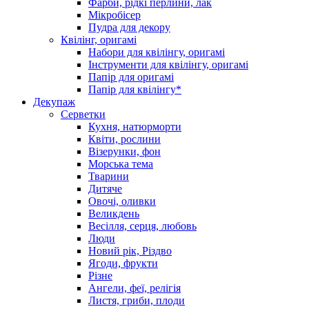
Фарби, рідкі перлини, лак
Мікробісер
Пудра для декору
Квілінг, оригамі
Набори для квілінгу, оригамі
Інструменти для квілінгу, оригамі
Папір для оригамі
Папір для квілінгу*
Декупаж
Серветки
Кухня, натюрморти
Квіти, рослини
Візерунки, фон
Морська тема
Тварини
Дитяче
Овочі, оливки
Великдень
Весілля, серця, любовь
Люди
Новий рік, Різдво
Ягоди, фрукти
Різне
Ангели, феї, релігія
Листя, гриби, плоди