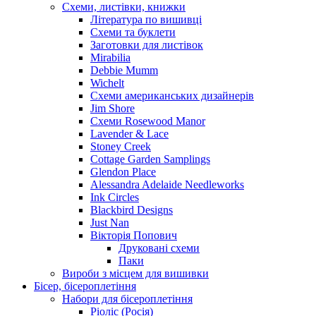
Схеми, листівки, книжки
Література по вишивці
Схеми та буклети
Заготовки для листівок
Mirabilia
Debbie Mumm
Wichelt
Схеми американських дизайнерів
Jim Shore
Cхеми Rosewood Manor
Lavender & Lace
Stoney Creek
Cottage Garden Samplings
Glendon Place
Alessandra Adelaide Needleworks
Ink Circles
Blackbird Designs
Just Nan
Вікторія Попович
Друковані схеми
Паки
Вироби з місцем для вишивки
Бісер, бісероплетіння
Набори для бісероплетіння
Ріоліс (Росія)