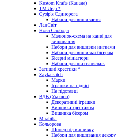
Kustom Krafts (Канада)
ТМ Леді *
Сузір'я Єдинорога
Набори для вишивання
ЛанСвіт
Нова Слобода
Малюнок-схема на канві для
вишивання
Набори для вишивки нитками
Набори для вишивки бісером
Бісерні мініатюри
Набори для шиття ляльок
Затишні хрестики *
Zayka stitch
Марки
Іграшки на підвісі
На підставці
ВДВ (Україна)
Декоративні іграшки
Вишивка хрестиком
Вишивка бісером
Mirabilia
Кольорова
Шопер під вишивку
Набори для вишивання декору