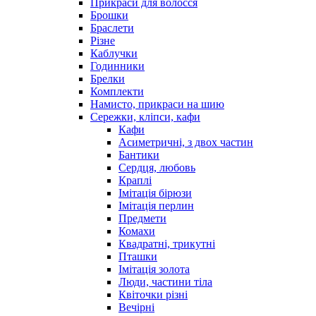
Прикраси для волосся
Брошки
Браслети
Різне
Каблучки
Годинники
Брелки
Комплекти
Намисто, прикраси на шию
Сережки, кліпси, кафи
Кафи
Асиметричні, з двох частин
Бантики
Сердця, любовь
Краплі
Імітація бірюзи
Імітація перлин
Предмети
Комахи
Квадратні, трикутні
Пташки
Імітація золота
Люди, частини тіла
Квіточки різні
Вечірні