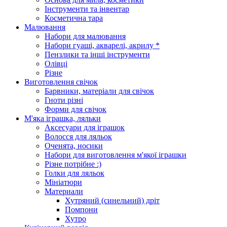
Інструменти та інвентар
Косметична тара
Малювання
Набори для малювання
Набори гуаші, акварелі, акрилу *
Пензлики та інші інструменти
Олівці
Різне
Виготовлення свічок
Барвники, матеріали для свічок
Гноти різні
Форми для свічок
М'яка іграшка, ляльки
Аксесуари для іграшок
Волосся для ляльок
Оченята, носики
Набори для виготовлення м'якої іграшки
Різне потрібне :)
Голки для ляльок
Мініатюри
Материали
Хутряний (синельний) дріт
Помпони
Хутро