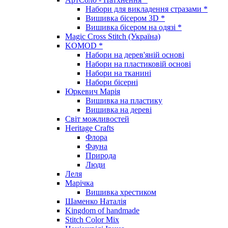
Набори для викладення стразами *
Вишивка бісером 3D *
Вишивка бісером на одязі *
Magic Cross Stitch (Україна)
KOMOD *
Набори на дерев'яній основі
Набори на пластиковій основі
Набори на тканині
Набори бісерні
Юркевич Марія
Вишивка на пластику
Вишивка на дереві
Світ можливостей
Heritage Crafts
Флора
Фауна
Природа
Люди
Леля
Марічка
Вишивка хрестиком
Шаменко Наталія
Kingdom of handmade
Stitch Color Mix