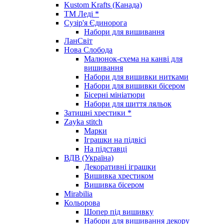
Kustom Krafts (Канада)
ТМ Леді *
Сузір'я Єдинорога
Набори для вишивання
ЛанСвіт
Нова Слобода
Малюнок-схема на канві для
вишивання
Набори для вишивки нитками
Набори для вишивки бісером
Бісерні мініатюри
Набори для шиття ляльок
Затишні хрестики *
Zayka stitch
Марки
Іграшки на підвісі
На підставці
ВДВ (Україна)
Декоративні іграшки
Вишивка хрестиком
Вишивка бісером
Mirabilia
Кольорова
Шопер під вишивку
Набори для вишивання декору