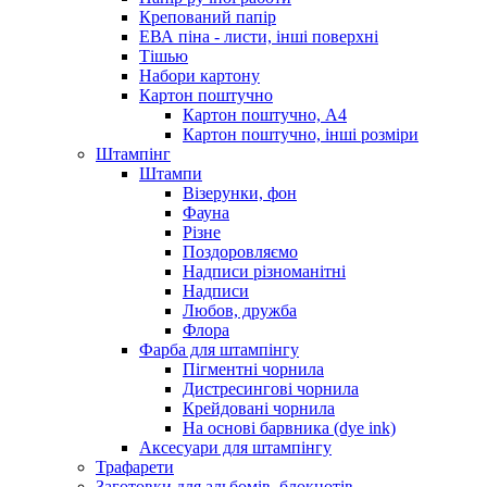
Крепований папір
ЕВА піна - листи, інші поверхні
Тішью
Набори картону
Картон поштучно
Картон поштучно, А4
Картон поштучно, інші розміри
Штампінг
Штампи
Візерунки, фон
Фауна
Різне
Поздоровляємо
Надписи різноманітні
Надписи
Любов, дружба
Флора
Фарба для штампінгу
Пігментні чорнила
Дистресингові чорнила
Крейдовані чорнила
На основі барвника (dye ink)
Аксесуари для штампінгу
Трафарети
Заготовки для альбомів, блокнотів