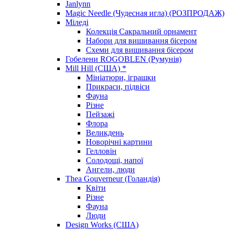
Janlynn
Magic Needle (Чудесная игла) (РОЗПРОДАЖ)
Міледі
Колекція Сакральний орнамент
Набори для вишивання бісером
Схеми для вишивання бісером
Гобелени ROGOBLEN (Румунія)
Mill Hill (США) *
Мініатюри, іграшки
Прикраси, підвіси
Фауна
Різне
Пейзажі
Флора
Великдень
Новорічні картини
Гелловін
Солодощі, напої
Ангели, люди
Thea Gouverneur (Голандія)
Квіти
Різне
Фауна
Люди
Design Works (США)