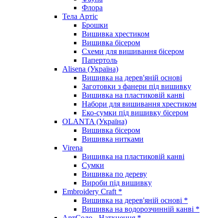
Флора
Тела Артіс
Брошки
Вишивка хрестиком
Вишивка бісером
Схеми для вишивання бісером
Папертоль
Alisena (Україна)
Вишивка на дерев'яній основі
Заготовки з фанери під вишивку
Вишивка на пластиковій канві
Набори для вишивання хрестиком
Еко-сумки під вишивку бісером
OLANTA (Україна)
Вишивка бісером
Вишивка нитками
Virena
Вишивка на пластиковій канві
Сумки
Вишивка по дереву
Вироби під вишивку
Embroidery Craft *
Вишивка на дерев'яній основі *
Вишивка на водорозчинній канві *
АртСоло - Натхнення *