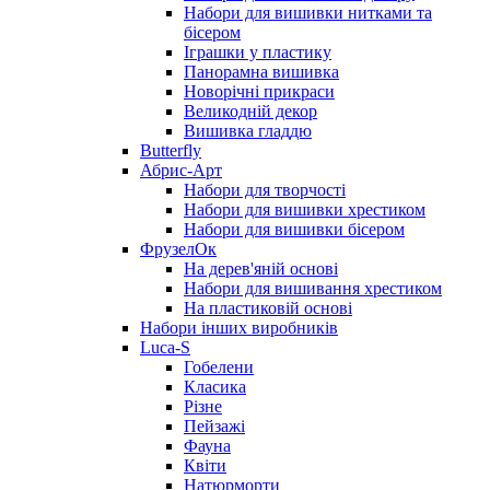
Набори для вишивки нитками та
бісером
Іграшки у пластику
Панорамна вишивка
Новорічні прикраси
Великодній декор
Вишивка гладдю
Butterfly
Абрис-Арт
Набори для творчості
Набори для вишивки хрестиком
Набори для вишивки бісером
ФрузелОк
На дерев'яній основі
Набори для вишивання хрестиком
На пластиковій основі
Набори інших виробників
Luca-S
Гобелени
Класика
Різне
Пейзажі
Фауна
Квіти
Натюрморти