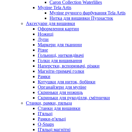
Caron Collection Waterlilies
Муліне Tela Artis
Муліне ручного фарбування Tela Artis
Нитка для вишивки Пухнастик
Аксесуари для вишивки
Оформлення картин
Ножиці
Лупи
Маркери для тканини
Різне
Гольниці, нитковдівачі
Голки для вишивання
Наперстки, вспорювачі, різаки
Магніти-тримачі голки
Рамки
Котушки для ниток, бобінки
Органайзери для муліне
Скриньки для ножиць
Скриньки для рукоділля, смітнички
Станки, рамки, пяльца
Станки для вишивки
П'яльці
Рамки-п'яльці
Q-Snaps
П'яльці магнітні