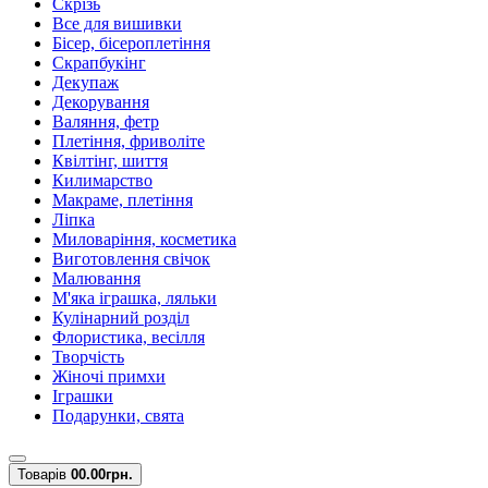
Скрізь
Все для вишивки
Бісер, бісероплетіння
Скрапбукінг
Декупаж
Декорування
Валяння, фетр
Плетіння, фриволіте
Квілтінг, шиття
Килимарство
Макраме, плетіння
Ліпка
Миловаріння, косметика
Виготовлення свічок
Малювання
М'яка іграшка, ляльки
Кулінарний розділ
Флористика, весілля
Творчість
Жіночі примхи
Іграшки
Подарунки, свята
Товарів
0
0.00грн.