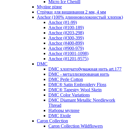
Micro Ice Chenill
Муліне різне
Стрічки для вишивання 2 мм, 4 мм
Anchor (100% длинноволокнистый хлопок)
Anchor (#1-99)
Anchor (#100-189)
Anchor (#203-298)
Anchor (#300-399)
Anchor (#400-899)
Anchor (#900-979)
Anchor (#1001-1098)
Anchor (#1201-9575)
DMC
DMC хлопчатобумажная нить art.177
DMC - металлизированая нить
DMC Perle Cotton
DMC® Satin Embroidery Floss
DMC® Tapestry Wool Skein
DMC Color Variations
DMC Diamant Metallic Needlework
Thread
Наборы мулине
DMC Etoile
Caron Collection
Caron Collection Wildflowers