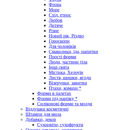
Флора
Море
Схід, етнос
Любов
Дитяче
Різне
Новий рік, Різдво
Гороскопи
Для чоловіків
Смаколики, їда, напитки
Прості форми
Люди, частини тіла
Інші свята
Містика, Хелоуїн
Листя, шишки, ягоди
Візерунки, завитки
Птахи, комахи *
Форми в палетах
Форми під нарізку *
Силіконові форми та молди
Віддушки косметичні
Штампи для мила
Добавки, декор
Сухоцвіти, сухофрукти
Основа для мила, косметики