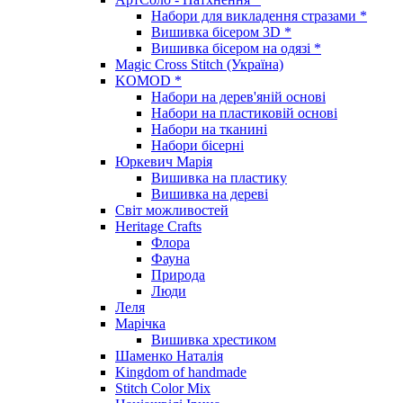
Набори для викладення стразами *
Вишивка бісером 3D *
Вишивка бісером на одязі *
Magic Cross Stitch (Україна)
KOMOD *
Набори на дерев'яній основі
Набори на пластиковій основі
Набори на тканині
Набори бісерні
Юркевич Марія
Вишивка на пластику
Вишивка на дереві
Світ можливостей
Heritage Crafts
Флора
Фауна
Природа
Люди
Леля
Марічка
Вишивка хрестиком
Шаменко Наталія
Kingdom of handmade
Stitch Color Mix