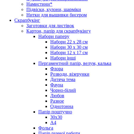
Намистини*
Підвіски, кулони, шарміки
Нитки для вышивки бисером
Скрапбукінг
Заготовки для листівок
Картон, папір для скрапбукінгу
Набори паперу
Набори 22 х 28 см
Набори 30 х 30 см
Набори 12 х 17 см
Набори інші
Пергаментний папір, велум, калька
Флора
Розводи, візерунки
Дитяча тема
Фауна
Чорно-білий
Любов
Разное
Однотонна
Папір поштучно
30х30
А4
Фольга
Папір ручної работи