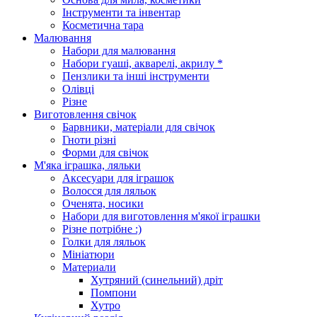
Інструменти та інвентар
Косметична тара
Малювання
Набори для малювання
Набори гуаші, акварелі, акрилу *
Пензлики та інші інструменти
Олівці
Різне
Виготовлення свічок
Барвники, матеріали для свічок
Гноти різні
Форми для свічок
М'яка іграшка, ляльки
Аксесуари для іграшок
Волосся для ляльок
Оченята, носики
Набори для виготовлення м'якої іграшки
Різне потрібне :)
Голки для ляльок
Мініатюри
Материали
Хутряний (синельний) дріт
Помпони
Хутро