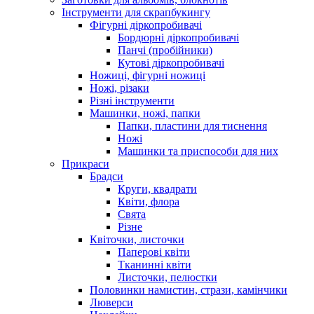
Інструменти для скрапбукингу
Фігурні діркопробивачі
Бордюрні діркопробивачі
Панчі (пробійники)
Кутові діркопробивачі
Ножиці, фігурні ножиці
Ножі, різаки
Різні інструменти
Машинки, ножі, папки
Папки, пластини для тиснення
Ножі
Машинки та приспособи для них
Прикраси
Брадси
Круги, квадрати
Квіти, флора
Свята
Різне
Квіточки, листочки
Паперові квіти
Тканинні квіти
Листочки, пелюстки
Половинки намистин, стрази, камінчики
Люверси