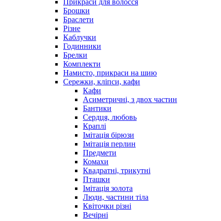
Прикраси для волосся
Брошки
Браслети
Різне
Каблучки
Годинники
Брелки
Комплекти
Намисто, прикраси на шию
Сережки, кліпси, кафи
Кафи
Асиметричні, з двох частин
Бантики
Сердця, любовь
Краплі
Імітація бірюзи
Імітація перлин
Предмети
Комахи
Квадратні, трикутні
Пташки
Імітація золота
Люди, частини тіла
Квіточки різні
Вечірні