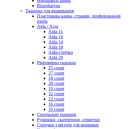
Наніашвілі Ірина
Riznobarvna
Тканина для вишивання
Пластикова канва, страмін, перфорований
папір
Aida / Аіда
Aida 11
Aida 16
Aida 14
Aida 18
Aida-стрічка
Aida 20
Рівномірна тканина
25 count
27 count
18 count
28 count
10 count
32 count
22 count
16 count
35 count
Спеціальні тканини
Рушники, скатертини, серветки
Сорочки з місцем для вишивки