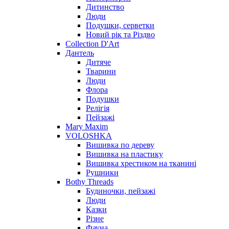
Дитинство
Люди
Подушки, серветки
Новий рік та Різдво
Collection D'Art
Дантель
Дитяче
Тварини
Люди
Флора
Подушки
Релігія
Пейзажі
Mary Maxim
VOLOSHKA
Вишивка по дереву
Вишивка на пластику
Вишивка хрестиком на тканині
Рушники
Bothy Threads
Будиночки, пейзажі
Люди
Казки
Різне
Фауна