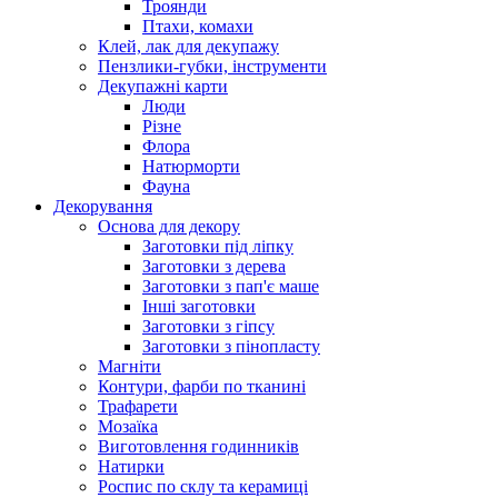
Троянди
Птахи, комахи
Клей, лак для декупажу
Пензлики-губки, інструменти
Декупажні карти
Люди
Різне
Флора
Натюрморти
Фауна
Декорування
Основа для декору
Заготовки під ліпку
Заготовки з дерева
Заготовки з пап'є маше
Інші заготовки
Заготовки з гіпсу
Заготовки з пінопласту
Магніти
Контури, фарби по тканині
Трафарети
Мозаїка
Виготовлення годинників
Натирки
Роспис по склу та керамиці