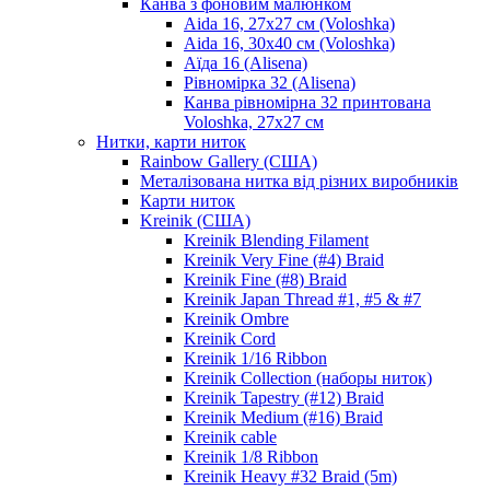
Канва з фоновим малюнком
Aida 16, 27х27 см (Voloshka)
Aida 16, 30х40 см (Voloshka)
Аїда 16 (Alisena)
Рівномірка 32 (Alisena)
Канва рівномірна 32 принтована
Voloshka, 27х27 см
Нитки, карти ниток
Rainbow Gallery (США)
Металізована нитка від різних виробників
Карти ниток
Kreinik (США)
Kreinik Blending Filament
Kreinik Very Fine (#4) Braid
Kreinik Fine (#8) Braid
Kreinik Japan Thread #1, #5 & #7
Kreinik Ombre
Kreinik Cord
Kreinik 1/16 Ribbon
Kreinik Collection (наборы ниток)
Kreinik Tapestry (#12) Braid
Kreinik Medium (#16) Braid
Kreinik cable
Kreinik 1/8 Ribbon
Kreinik Heavy #32 Braid (5m)