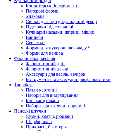
Кулінарний розділ
Кондитерські інструменти
Паперові форми
Упаковка
Свічки для торту, кулінарний декор
Підставки під солодощі
Кулінарні насадки, шприці, мішки
Вайнери
Серветки
Форми для цукерок, шоколаду *
Форми для печива
Флористика, весілля
Флористичний дріт
Флористичний декор
Аксесуари для весіль, вечірок
Інструменти та аксесуари для флористики
Творчість
Пазли картонні
Набори для видряпування
Інші канцтовари
Набори для дитячої творчості
Панські штучки
Сумки, клатчі, рюкзаки
Шарфи, шалі
Прикраси, біжутерія