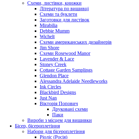
Схеми, листівки, книжки
Література по вишивці
Схеми та буклети
Заготовки для листівок
Mirabilia
Debbie Mumm
Wichelt
Схеми американських дизайнерів
Jim Shore
Cхеми Rosewood Manor
Lavender & Lace
Stoney Creek
Cottage Garden Samplings
Glendon Place
Alessandra Adelaide Needleworks
Ink Circles
Blackbird Designs
Just Nan
Вікторія Попович
Друковані схеми
Паки
Вироби з місцем для вишивки
Бісер, бісероплетіння
Набори для бісероплетіння
Ріоліс (Росія)