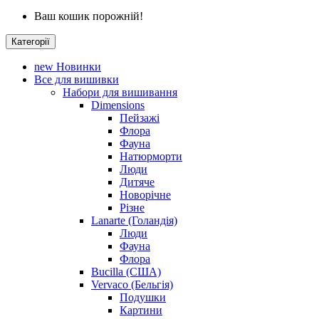
Ваш кошик порожній!
Категорії
new
Новинки
Все для вишивки
Набори для вишивання
Dimensions
Пейзажі
Флора
Фауна
Натюрморти
Люди
Дитяче
Новорічне
Різне
Lanarte (Голандія)
Люди
Фауна
Флора
Bucilla (США)
Vervaco (Бельгія)
Подушки
Картини