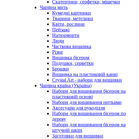
Скатертини, серфетки, мішечки
Чарiвна мить
Кумедні картинки
Тварини, метелики
Квіти, рослини
Пейзажі
Натюрморти
Люди
Часткова вишивка
Різне
Вишивка бісером
Подушки, серветки
Брошки
Вишивка на пластиковій канві
Crystal Art - набори для вишивки
Чарівна країна (Україна)
Набори для вишивання бісером на
пластиковій основі
Набори для вишивання нитками
Аксесуари для рукоділля
Набори для вишивання бісером по
дереву
Набори для вишивання бісером на
штучній шкірі
Заготовки для вишивки