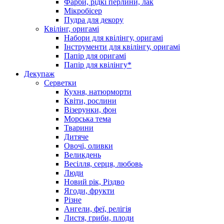
Фарби, рідкі перлини, лак
Мікробісер
Пудра для декору
Квілінг, оригамі
Набори для квілінгу, оригамі
Інструменти для квілінгу, оригамі
Папір для оригамі
Папір для квілінгу*
Декупаж
Серветки
Кухня, натюрморти
Квіти, рослини
Візерунки, фон
Морська тема
Тварини
Дитяче
Овочі, оливки
Великдень
Весілля, серця, любовь
Люди
Новий рік, Різдво
Ягоди, фрукти
Різне
Ангели, феї, релігія
Листя, гриби, плоди