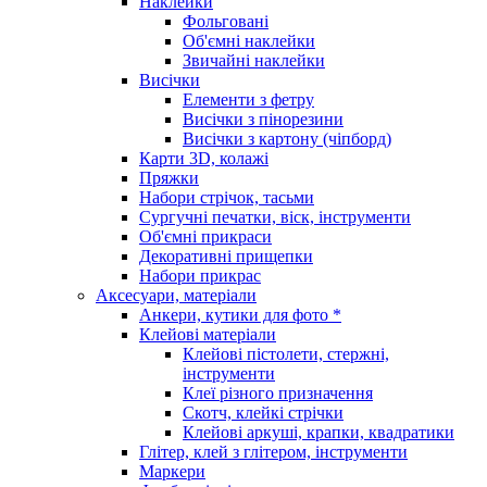
Наклейки
Фольговані
Об'ємні наклейки
Звичайні наклейки
Висічки
Елементи з фетру
Висічки з пінорезини
Висічки з картону (чіпборд)
Карти 3D, колажі
Пряжки
Набори стрічок, тасьми
Сургучні печатки, віск, інструменти
Об'ємні прикраси
Декоративні прищепки
Набори прикрас
Аксесуари, матеріали
Анкери, кутики для фото *
Клейові матеріали
Клейові пістолети, стержні,
інструменти
Клеї різного призначення
Скотч, клейкі стрічки
Клейові аркуші, крапки, квадратики
Глітер, клей з глітером, інструменти
Маркери