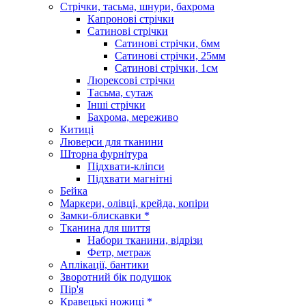
Стрічки, тасьма, шнури, бахрома
Капронові стрічки
Сатинові стрічки
Сатинові стрічки, 6мм
Сатинові стрічки, 25мм
Сатинові стрічки, 1см
Люрексові стрічки
Тасьма, сутаж
Інші стрічки
Бахрома, мереживо
Китиці
Люверси для тканини
Шторна фурнітура
Підхвати-кліпси
Підхвати магнітні
Бейка
Маркери, олівці, крейда, копіри
Замки-блискавки *
Тканина для шиття
Набори тканини, відрізи
Фетр, метраж
Аплікації, бантики
Зворотний бік подушок
Пір'я
Кравецькі ножиці *