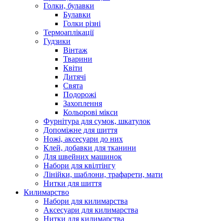
Голки, булавки
Булавки
Голки різні
Термоаплікації
Гудзики
Вінтаж
Тварини
Квіти
Дитячі
Свята
Подорожі
Захоплення
Кольорові мікси
Фурнітура для сумок, шкатулок
Допоміжне для шиття
Ножі, аксесуари до них
Клей, добавки для тканини
Для швейних машинок
Набори для квілтінгу
Лінійки, шаблони, трафарети, мати
Нитки для шиття
Килимарство
Набори для килимарства
Аксесуари для килимарства
Нитки для килимарства