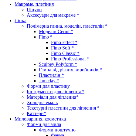
Макраме, плетіння
Шнури
Аксесуари для макраме *
Ліпка
Полімерна глина, моделін, пластилін *
Моделін Cernit *
Fimo *
Fimo Effect *
Fimo Soft *
Fimo Classic *
Fimo Professional *
Sculpey Polyform *
Глина від різних виробників *
Пластилін *
Jam clay *
Форми для пластику
Інструменти для ліплення *
Матеріали для ліплення*
Холодна емаль
Текстурні пластини для ліплення *
Каттери*
Миловаріння, косметика
Форми для мила
Форми поштучно
Фауна