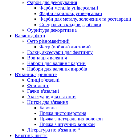
Фарби для декорування
Фарби металік універсальні
Фарби акрилові, універсальні
Фарби для металу, золочення та реставрації
Спеціальні складові, добавки
Фурнітура декоративна
Валяння, фетр
Фетр різноманітний
Фетр (войлок) листовий
Голки, аксесуари для фелтингу
Вовна для валяння
Набори для валяння картин
Набори для валяння виробів
В'язання, фриволіте
Спиці в'язальні
Фриволіте
Гачки в'язальні
Аксесуари для в'язання
Нитки для в'язання
Бавовна
Пряжа чистошерстяна
Пряжа з натуральних волокон
Пряжа з штучних волокон
Література по в'язанню *
Квілтінг, шиття