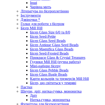
Інші
Чарівна мить
Література по бісероплетінню
Інструменти
Дзвіночки *
Голки для роботи з бісером
Бісер Mill Hill
Бісер Glass Size 6/0 та 8/0
Бісер Seed-Petite
Бісер Glass Seed Beads
Бісер Antique Glass Seed Beads
Бісер Magnifica Glass Beads
Бісер Seed-Frosted Beads
Прикраси Glass & Crystal Treasures
Гудзики Mill Hill (ручна работа)
Міні-набори бісеру
Бісер Glass Pebble Beads
Бісер Glass Bugle Beads
Карти кольорів та трежерсів Mill Hill
Бісер, що світиться у темряві
Паєтки
Шнури, дріт, нитка-гумка, мононитка
Дріт
Нитка-гумка, мононитка
Фурнітура для бісероплетіння