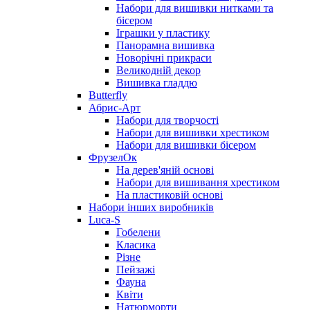
Набори для вишивки нитками та
бісером
Іграшки у пластику
Панорамна вишивка
Новорічні прикраси
Великодній декор
Вишивка гладдю
Butterfly
Абрис-Арт
Набори для творчості
Набори для вишивки хрестиком
Набори для вишивки бісером
ФрузелОк
На дерев'яній основі
Набори для вишивання хрестиком
На пластиковій основі
Набори інших виробників
Luca-S
Гобелени
Класика
Різне
Пейзажі
Фауна
Квіти
Натюрморти