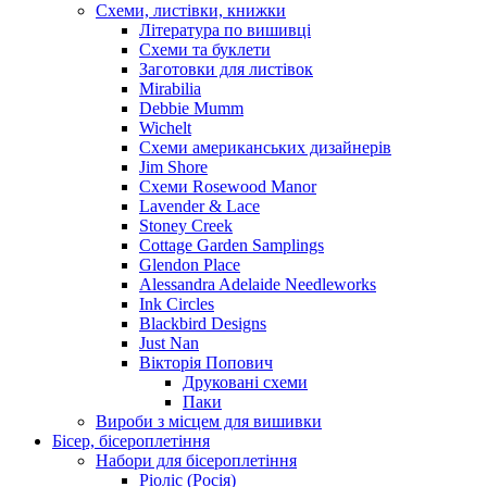
Схеми, листівки, книжки
Література по вишивці
Схеми та буклети
Заготовки для листівок
Mirabilia
Debbie Mumm
Wichelt
Схеми американських дизайнерів
Jim Shore
Cхеми Rosewood Manor
Lavender & Lace
Stoney Creek
Cottage Garden Samplings
Glendon Place
Alessandra Adelaide Needleworks
Ink Circles
Blackbird Designs
Just Nan
Вікторія Попович
Друковані схеми
Паки
Вироби з місцем для вишивки
Бісер, бісероплетіння
Набори для бісероплетіння
Ріоліс (Росія)