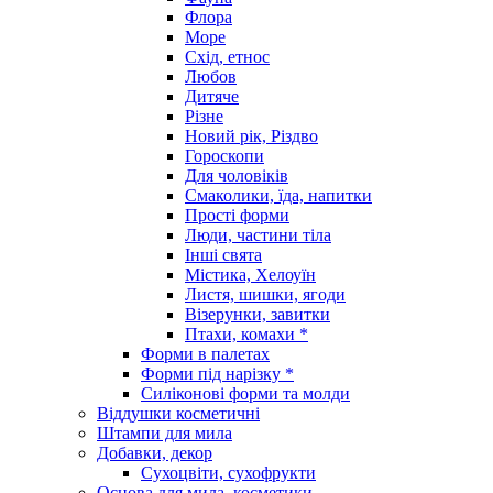
Флора
Море
Схід, етнос
Любов
Дитяче
Різне
Новий рік, Різдво
Гороскопи
Для чоловіків
Смаколики, їда, напитки
Прості форми
Люди, частини тіла
Інші свята
Містика, Хелоуїн
Листя, шишки, ягоди
Візерунки, завитки
Птахи, комахи *
Форми в палетах
Форми під нарізку *
Силіконові форми та молди
Віддушки косметичні
Штампи для мила
Добавки, декор
Сухоцвіти, сухофрукти
Основа для мила, косметики