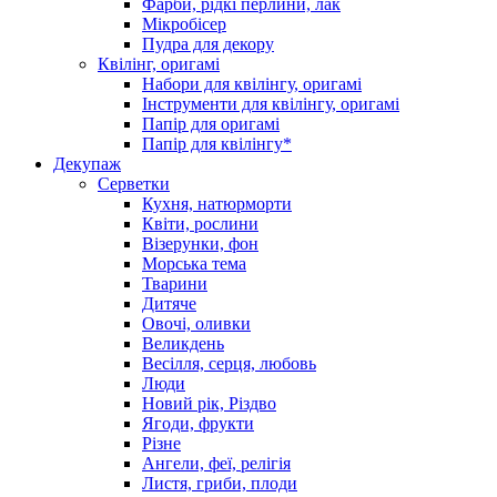
Фарби, рідкі перлини, лак
Мікробісер
Пудра для декору
Квілінг, оригамі
Набори для квілінгу, оригамі
Інструменти для квілінгу, оригамі
Папір для оригамі
Папір для квілінгу*
Декупаж
Серветки
Кухня, натюрморти
Квіти, рослини
Візерунки, фон
Морська тема
Тварини
Дитяче
Овочі, оливки
Великдень
Весілля, серця, любовь
Люди
Новий рік, Різдво
Ягоди, фрукти
Різне
Ангели, феї, релігія
Листя, гриби, плоди