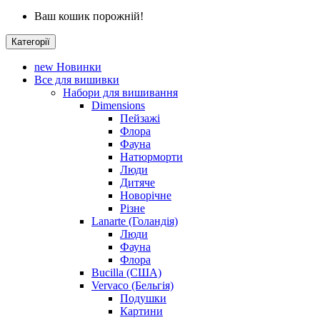
Ваш кошик порожній!
Категорії
new
Новинки
Все для вишивки
Набори для вишивання
Dimensions
Пейзажі
Флора
Фауна
Натюрморти
Люди
Дитяче
Новорічне
Різне
Lanarte (Голандія)
Люди
Фауна
Флора
Bucilla (США)
Vervaco (Бельгія)
Подушки
Картини