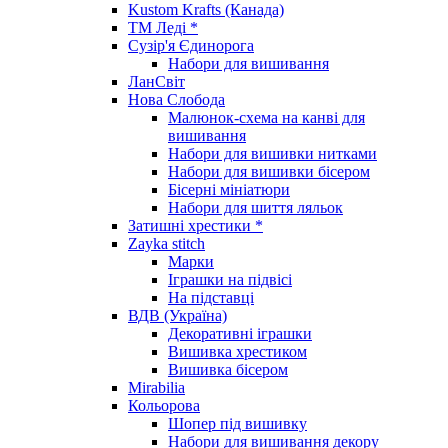
Kustom Krafts (Канада)
ТМ Леді *
Сузір'я Єдинорога
Набори для вишивання
ЛанСвіт
Нова Слобода
Малюнок-схема на канві для
вишивання
Набори для вишивки нитками
Набори для вишивки бісером
Бісерні мініатюри
Набори для шиття ляльок
Затишні хрестики *
Zayka stitch
Марки
Іграшки на підвісі
На підставці
ВДВ (Україна)
Декоративні іграшки
Вишивка хрестиком
Вишивка бісером
Mirabilia
Кольорова
Шопер під вишивку
Набори для вишивання декору