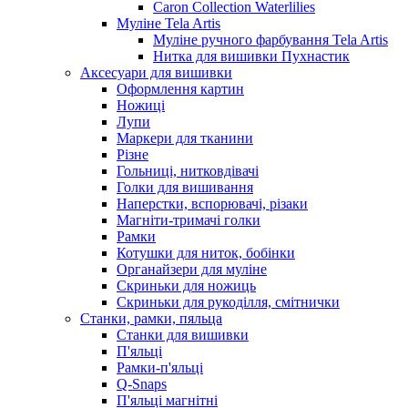
Caron Collection Waterlilies
Муліне Tela Artis
Муліне ручного фарбування Tela Artis
Нитка для вишивки Пухнастик
Аксесуари для вишивки
Оформлення картин
Ножиці
Лупи
Маркери для тканини
Різне
Гольниці, нитковдівачі
Голки для вишивання
Наперстки, вспорювачі, різаки
Магніти-тримачі голки
Рамки
Котушки для ниток, бобінки
Органайзери для муліне
Скриньки для ножиць
Скриньки для рукоділля, смітнички
Станки, рамки, пяльца
Станки для вишивки
П'яльці
Рамки-п'яльці
Q-Snaps
П'яльці магнітні