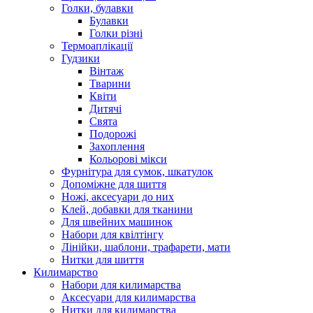
Голки, булавки
Булавки
Голки різні
Термоаплікації
Гудзики
Вінтаж
Тварини
Квіти
Дитячі
Свята
Подорожі
Захоплення
Кольорові мікси
Фурнітура для сумок, шкатулок
Допоміжне для шиття
Ножі, аксесуари до них
Клей, добавки для тканини
Для швейних машинок
Набори для квілтінгу
Лінійки, шаблони, трафарети, мати
Нитки для шиття
Килимарство
Набори для килимарства
Аксесуари для килимарства
Нитки для килимарства