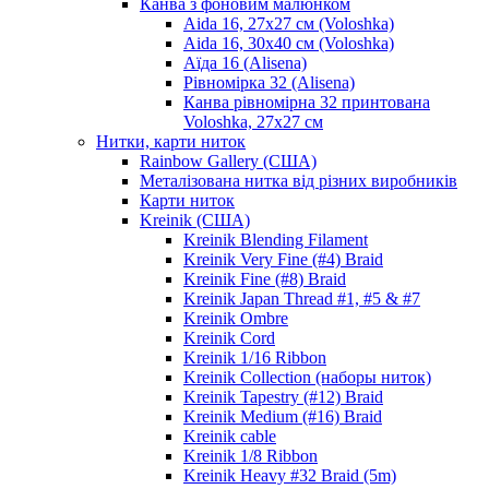
Канва з фоновим малюнком
Aida 16, 27х27 см (Voloshka)
Aida 16, 30х40 см (Voloshka)
Аїда 16 (Alisena)
Рівномірка 32 (Alisena)
Канва рівномірна 32 принтована
Voloshka, 27х27 см
Нитки, карти ниток
Rainbow Gallery (США)
Металізована нитка від різних виробників
Карти ниток
Kreinik (США)
Kreinik Blending Filament
Kreinik Very Fine (#4) Braid
Kreinik Fine (#8) Braid
Kreinik Japan Thread #1, #5 & #7
Kreinik Ombre
Kreinik Cord
Kreinik 1/16 Ribbon
Kreinik Collection (наборы ниток)
Kreinik Tapestry (#12) Braid
Kreinik Medium (#16) Braid
Kreinik cable
Kreinik 1/8 Ribbon
Kreinik Heavy #32 Braid (5m)