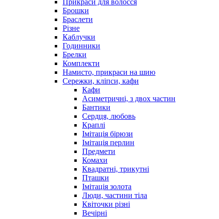
Прикраси для волосся
Брошки
Браслети
Різне
Каблучки
Годинники
Брелки
Комплекти
Намисто, прикраси на шию
Сережки, кліпси, кафи
Кафи
Асиметричні, з двох частин
Бантики
Сердця, любовь
Краплі
Імітація бірюзи
Імітація перлин
Предмети
Комахи
Квадратні, трикутні
Пташки
Імітація золота
Люди, частини тіла
Квіточки різні
Вечірні