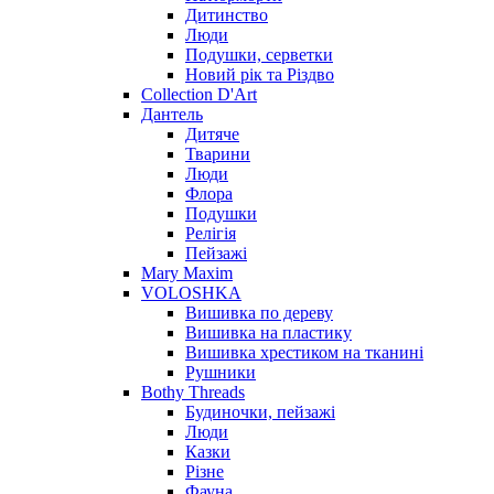
Дитинство
Люди
Подушки, серветки
Новий рік та Різдво
Collection D'Art
Дантель
Дитяче
Тварини
Люди
Флора
Подушки
Релігія
Пейзажі
Mary Maxim
VOLOSHKA
Вишивка по дереву
Вишивка на пластику
Вишивка хрестиком на тканині
Рушники
Bothy Threads
Будиночки, пейзажі
Люди
Казки
Різне
Фауна