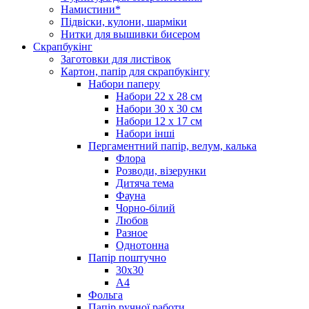
Намистини*
Підвіски, кулони, шарміки
Нитки для вышивки бисером
Скрапбукінг
Заготовки для листівок
Картон, папір для скрапбукінгу
Набори паперу
Набори 22 х 28 см
Набори 30 х 30 см
Набори 12 х 17 см
Набори інші
Пергаментний папір, велум, калька
Флора
Розводи, візерунки
Дитяча тема
Фауна
Чорно-білий
Любов
Разное
Однотонна
Папір поштучно
30х30
А4
Фольга
Папір ручної работи