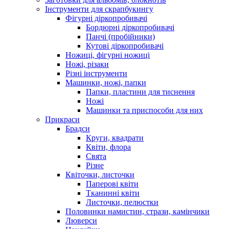
Інструменти для скрапбукингу
Фігурні діркопробивачі
Бордюрні діркопробивачі
Панчі (пробійники)
Кутові діркопробивачі
Ножиці, фігурні ножиці
Ножі, різаки
Різні інструменти
Машинки, ножі, папки
Папки, пластини для тиснення
Ножі
Машинки та приспособи для них
Прикраси
Брадси
Круги, квадрати
Квіти, флора
Свята
Різне
Квіточки, листочки
Паперові квіти
Тканинні квіти
Листочки, пелюстки
Половинки намистин, стрази, камінчики
Люверси