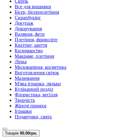
Скрізь
Все для вишивки
Бісер, бісероплетіння
Скрапбукінг
Декупаж
Декорування
Валяння, фетр
Плетіння, фриволіте
Квілтінг, шиття
Килимарство
Макраме, плетіння
Ліпка
Миловаріння, косметика
Виготовлення свічок
Малювання
М'яка іграшка, ляльки
Кулінарний розділ
Флористика, весілля
Творчість
Жіночі примхи
Іграшки
Подарунки, свята
Товарів
0
0.00грн.