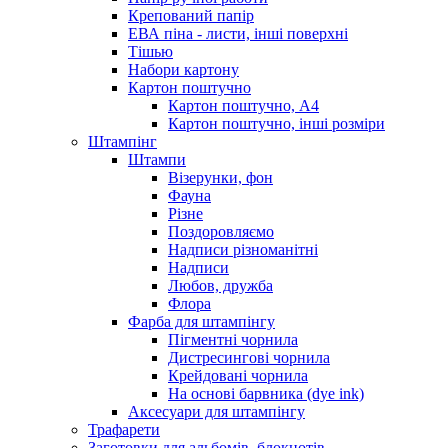
Крепований папір
ЕВА піна - листи, інші поверхні
Тішью
Набори картону
Картон поштучно
Картон поштучно, А4
Картон поштучно, інші розміри
Штампінг
Штампи
Візерунки, фон
Фауна
Різне
Поздоровляємо
Надписи різноманітні
Надписи
Любов, дружба
Флора
Фарба для штампінгу
Пігментні чорнила
Дистресингові чорнила
Крейдовані чорнила
На основі барвника (dye ink)
Аксесуари для штампінгу
Трафарети
Заготовки для альбомів, блокнотів