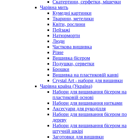
Скатертини, серфетки, мішечки
Чарiвна мить
Кумедні картинки
Тварини, метелики
Квіти, рослини
Пейзажі
Натюрморти
Люди
Часткова вишивка
Різне
Вишивка бісером
Подушки, серветки
Брошки
Вишивка на пластиковій канві
Crystal Art - набори для вишивки
Чарівна країна (Україна)
Набори для вишивання бісером на
пластиковій основі
Набори для вишивання нитками
Аксесуари для рукоділля
Набори для вишивання бісером по
дереву
Набори для вишивання бісером на
штучній шкірі
Заготовки для вишивки