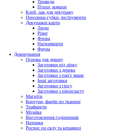
Троянди
Птахи, комахи
Клей, лак для декупажу
Пензлики-губки, інструменти
Декупажні карти
Люди
Різне
Флора
Натюрморти
Фауна
Декорування
Основа для декору
Заготовки під ліпку
Заготовки з дерева
Заготовки з пап'є маше
Інші заготовки
Заготовки з гіпсу
Заготовки з пінопласту
Магніти
Контури, фарби по тканині
Трафарети
Мозаїка
Виготовлення годинників
Натирки
Роспис по склу та керамиці