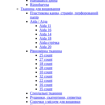
Наніашвілі Ірина
Riznobarvna
Тканина для вишивання
Пластикова канва, страмін, перфорований
папір
Aida / Аіда
Aida 11
Aida 16
Aida 14
Aida 18
Aida-стрічка
Aida 20
Рівномірна тканина
25 count
27 count
18 count
28 count
10 count
32 count
22 count
16 count
35 count
Спеціальні тканини
Рушники, скатертини, серветки
Сорочки з місцем для вишивки