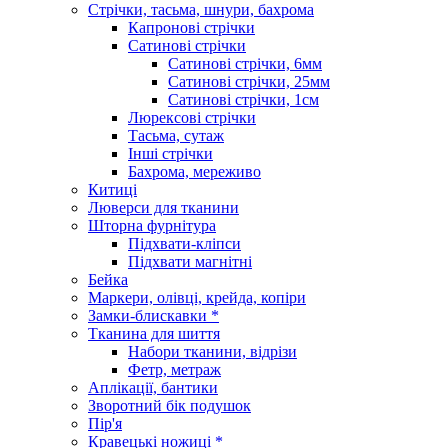
Стрічки, тасьма, шнури, бахрома
Капронові стрічки
Сатинові стрічки
Сатинові стрічки, 6мм
Сатинові стрічки, 25мм
Сатинові стрічки, 1см
Люрексові стрічки
Тасьма, сутаж
Інші стрічки
Бахрома, мереживо
Китиці
Люверси для тканини
Шторна фурнітура
Підхвати-кліпси
Підхвати магнітні
Бейка
Маркери, олівці, крейда, копіри
Замки-блискавки *
Тканина для шиття
Набори тканини, відрізи
Фетр, метраж
Аплікації, бантики
Зворотний бік подушок
Пір'я
Кравецькі ножиці *