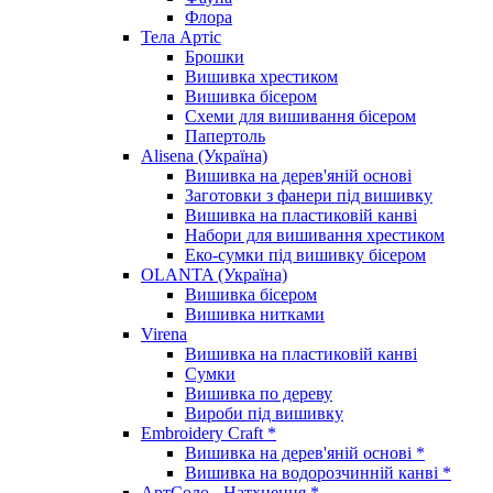
Флора
Тела Артіс
Брошки
Вишивка хрестиком
Вишивка бісером
Схеми для вишивання бісером
Папертоль
Alisena (Україна)
Вишивка на дерев'яній основі
Заготовки з фанери під вишивку
Вишивка на пластиковій канві
Набори для вишивання хрестиком
Еко-сумки під вишивку бісером
OLANTA (Україна)
Вишивка бісером
Вишивка нитками
Virena
Вишивка на пластиковій канві
Сумки
Вишивка по дереву
Вироби під вишивку
Embroidery Craft *
Вишивка на дерев'яній основі *
Вишивка на водорозчинній канві *
АртСоло - Натхнення *