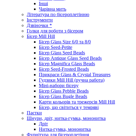
Інші
Чарівна мить
Література по бісероплетінню
Інструменти
Дзвіночки *
Голки для роботи з бісером
Бісер Mill Hill
Бісер Glass Size 6/0 та 8/0
Бісер Seed-Petite
Бісер Glass Seed Beads
Бісер Antique Glass Seed Beads
Бісер Magnifica Glass Beads
Бісер Seed-Frosted Beads
Прикраси Glass & Crystal Treasures
Гудзики Mill Hill (ручна работа)
Міні-набори бісеру
Бісер Glass Pebble Beads
Бісер Glass Bugle Beads
Карти кольорів та трежерсів Mill Hill
Бісер, що світиться у темряві
Паєтки
Шнури, дріт, нитка-гумка, мононитка
Дріт
Нитка-гумка, мононитка
Фурнітура для бісероплетіння