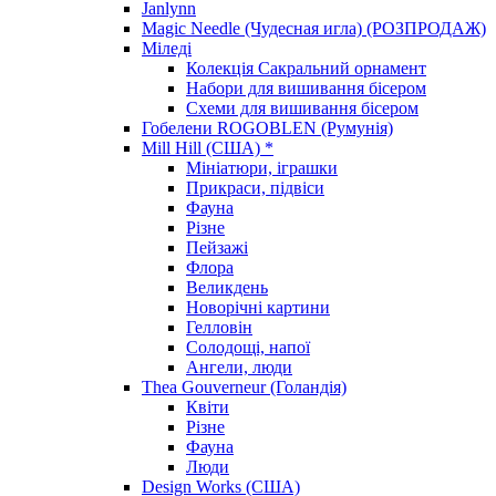
Janlynn
Magic Needle (Чудесная игла) (РОЗПРОДАЖ)
Міледі
Колекція Сакральний орнамент
Набори для вишивання бісером
Схеми для вишивання бісером
Гобелени ROGOBLEN (Румунія)
Mill Hill (США) *
Мініатюри, іграшки
Прикраси, підвіси
Фауна
Різне
Пейзажі
Флора
Великдень
Новорічні картини
Гелловін
Солодощі, напої
Ангели, люди
Thea Gouverneur (Голандія)
Квіти
Різне
Фауна
Люди
Design Works (США)