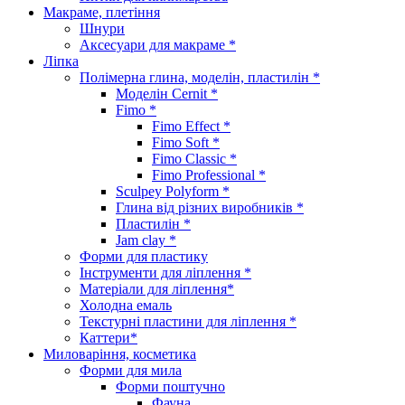
Макраме, плетіння
Шнури
Аксесуари для макраме *
Ліпка
Полімерна глина, моделін, пластилін *
Моделін Cernit *
Fimo *
Fimo Effect *
Fimo Soft *
Fimo Classic *
Fimo Professional *
Sculpey Polyform *
Глина від різних виробників *
Пластилін *
Jam clay *
Форми для пластику
Інструменти для ліплення *
Матеріали для ліплення*
Холодна емаль
Текстурні пластини для ліплення *
Каттери*
Миловаріння, косметика
Форми для мила
Форми поштучно
Фауна