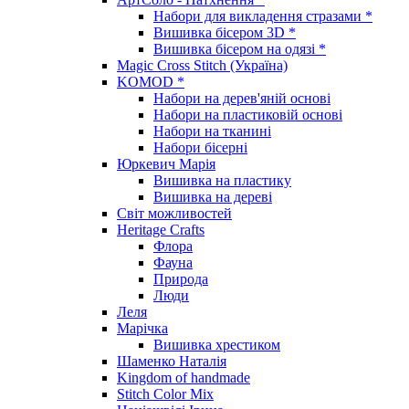
Набори для викладення стразами *
Вишивка бісером 3D *
Вишивка бісером на одязі *
Magic Cross Stitch (Україна)
KOMOD *
Набори на дерев'яній основі
Набори на пластиковій основі
Набори на тканині
Набори бісерні
Юркевич Марія
Вишивка на пластику
Вишивка на дереві
Світ можливостей
Heritage Crafts
Флора
Фауна
Природа
Люди
Леля
Марічка
Вишивка хрестиком
Шаменко Наталія
Kingdom of handmade
Stitch Color Mix