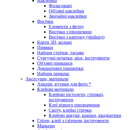
Наклейки
Фольговані
Об'ємні наклейки
Звичайні наклейки
Висічки
Елементи з фетру
Висічки з пінорезини
Висічки з картону (чіпборд)
Карти 3D, колажі
Пряжки
Набори стрічок, тасьми
Сургучні печатки, віск, інструменти
Об'ємні прикраси
Декоративні прищепки
Набори прикрас
Аксесуари, матеріали
Анкери, кутики для фото *
Клейові матеріали
Клейові пістолети, стержні,
інструменти
Клеї різного призначення
Скотч, клейкі стрічки
Клейові аркуші, крапки, квадратики
Глітер, клей з глітером, інструменти
Маркери