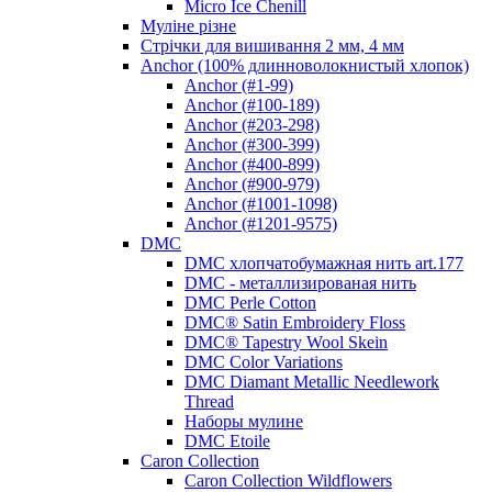
Micro Ice Chenill
Муліне різне
Стрічки для вишивання 2 мм, 4 мм
Anchor (100% длинноволокнистый хлопок)
Anchor (#1-99)
Anchor (#100-189)
Anchor (#203-298)
Anchor (#300-399)
Anchor (#400-899)
Anchor (#900-979)
Anchor (#1001-1098)
Anchor (#1201-9575)
DMC
DMC хлопчатобумажная нить art.177
DMC - металлизированая нить
DMC Perle Cotton
DMC® Satin Embroidery Floss
DMC® Tapestry Wool Skein
DMC Color Variations
DMC Diamant Metallic Needlework
Thread
Наборы мулине
DMC Etoile
Caron Collection
Caron Collection Wildflowers