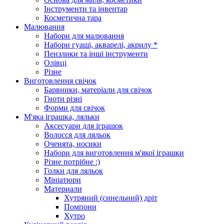
Інструменти та інвентар
Косметична тара
Малювання
Набори для малювання
Набори гуаші, акварелі, акрилу *
Пензлики та інші інструменти
Олівці
Різне
Виготовлення свічок
Барвники, матеріали для свічок
Гноти різні
Форми для свічок
М'яка іграшка, ляльки
Аксесуари для іграшок
Волосся для ляльок
Оченята, носики
Набори для виготовлення м'якої іграшки
Різне потрібне :)
Голки для ляльок
Мініатюри
Материали
Хутряний (синельний) дріт
Помпони
Хутро