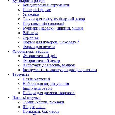
Кулінарний розділ
Кондитерські інструменти
Паперові форми
Упаковка
Свічки для торту, кулінарний декор
Підставки під солодощі
Кулінарні насадки, шприці, мішки
Вайнери
Серветки
Форми для цукерок, шоколаду *
Форми для печива
Флористика, весілля
Флористичний дріт
Флористичний декор
Аксесуари для весіль, вечірок
Інструменти та аксесуари для флористики
Творчість
Пазли картонні
Набори для видряпування
Інші канцтовари
Набори для дитячої творчості
Панські штучки
Сумки, клатчі, рюкзаки
Шарфи, шалі
Прикраси, біжутерія