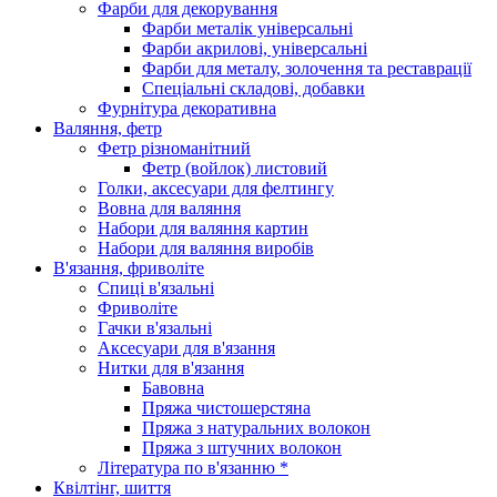
Фарби для декорування
Фарби металік універсальні
Фарби акрилові, універсальні
Фарби для металу, золочення та реставрації
Спеціальні складові, добавки
Фурнітура декоративна
Валяння, фетр
Фетр різноманітний
Фетр (войлок) листовий
Голки, аксесуари для фелтингу
Вовна для валяння
Набори для валяння картин
Набори для валяння виробів
В'язання, фриволіте
Спиці в'язальні
Фриволіте
Гачки в'язальні
Аксесуари для в'язання
Нитки для в'язання
Бавовна
Пряжа чистошерстяна
Пряжа з натуральних волокон
Пряжа з штучних волокон
Література по в'язанню *
Квілтінг, шиття