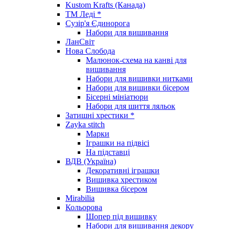
Kustom Krafts (Канада)
ТМ Леді *
Сузір'я Єдинорога
Набори для вишивання
ЛанСвіт
Нова Слобода
Малюнок-схема на канві для
вишивання
Набори для вишивки нитками
Набори для вишивки бісером
Бісерні мініатюри
Набори для шиття ляльок
Затишні хрестики *
Zayka stitch
Марки
Іграшки на підвісі
На підставці
ВДВ (Україна)
Декоративні іграшки
Вишивка хрестиком
Вишивка бісером
Mirabilia
Кольорова
Шопер під вишивку
Набори для вишивання декору