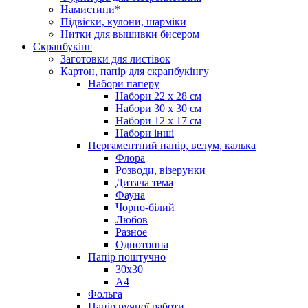
Намистини*
Підвіски, кулони, шарміки
Нитки для вышивки бисером
Скрапбукінг
Заготовки для листівок
Картон, папір для скрапбукінгу
Набори паперу
Набори 22 х 28 см
Набори 30 х 30 см
Набори 12 х 17 см
Набори інші
Пергаментний папір, велум, калька
Флора
Розводи, візерунки
Дитяча тема
Фауна
Чорно-білий
Любов
Разное
Однотонна
Папір поштучно
30х30
А4
Фольга
Папір ручної работи