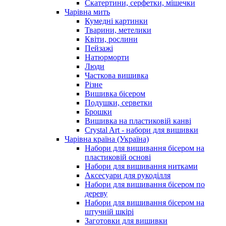
Скатертини, серфетки, мішечки
Чарiвна мить
Кумедні картинки
Тварини, метелики
Квіти, рослини
Пейзажі
Натюрморти
Люди
Часткова вишивка
Різне
Вишивка бісером
Подушки, серветки
Брошки
Вишивка на пластиковій канві
Crystal Art - набори для вишивки
Чарівна країна (Україна)
Набори для вишивання бісером на
пластиковій основі
Набори для вишивання нитками
Аксесуари для рукоділля
Набори для вишивання бісером по
дереву
Набори для вишивання бісером на
штучній шкірі
Заготовки для вишивки