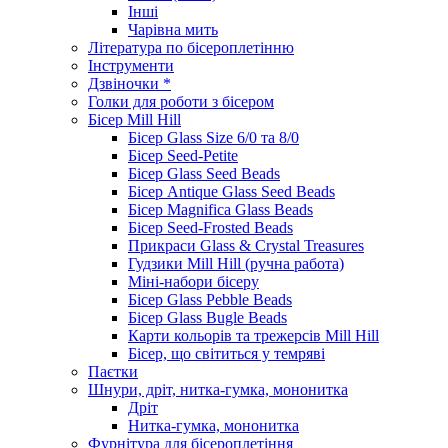
Інші
Чарівна мить
Література по бісероплетінню
Інструменти
Дзвіночки *
Голки для роботи з бісером
Бісер Mill Hill
Бісер Glass Size 6/0 та 8/0
Бісер Seed-Petite
Бісер Glass Seed Beads
Бісер Antique Glass Seed Beads
Бісер Magnifica Glass Beads
Бісер Seed-Frosted Beads
Прикраси Glass & Crystal Treasures
Гудзики Mill Hill (ручна работа)
Міні-набори бісеру
Бісер Glass Pebble Beads
Бісер Glass Bugle Beads
Карти кольорів та трежерсів Mill Hill
Бісер, що світиться у темряві
Паєтки
Шнури, дріт, нитка-гумка, мононитка
Дріт
Нитка-гумка, мононитка
Фурнітура для бісероплетіння