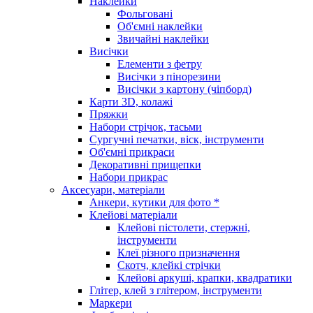
Наклейки
Фольговані
Об'ємні наклейки
Звичайні наклейки
Висічки
Елементи з фетру
Висічки з пінорезини
Висічки з картону (чіпборд)
Карти 3D, колажі
Пряжки
Набори стрічок, тасьми
Сургучні печатки, віск, інструменти
Об'ємні прикраси
Декоративні прищепки
Набори прикрас
Аксесуари, матеріали
Анкери, кутики для фото *
Клейові матеріали
Клейові пістолети, стержні,
інструменти
Клеї різного призначення
Скотч, клейкі стрічки
Клейові аркуші, крапки, квадратики
Глітер, клей з глітером, інструменти
Маркери