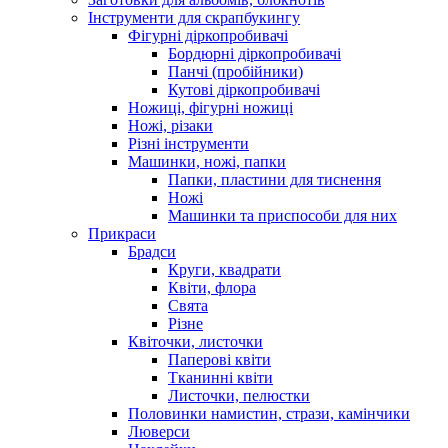
Інструменти для скрапбукингу
Фігурні діркопробивачі
Бордюрні діркопробивачі
Панчі (пробійники)
Кутові діркопробивачі
Ножиці, фігурні ножиці
Ножі, різаки
Різні інструменти
Машинки, ножі, папки
Папки, пластини для тиснення
Ножі
Машинки та приспособи для них
Прикраси
Брадси
Круги, квадрати
Квіти, флора
Свята
Різне
Квіточки, листочки
Паперові квіти
Тканинні квіти
Листочки, пелюстки
Половинки намистин, стрази, камінчики
Люверси