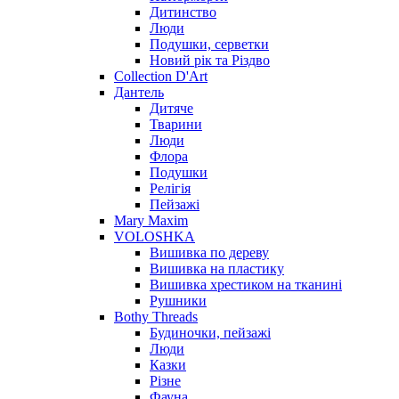
Дитинство
Люди
Подушки, серветки
Новий рік та Різдво
Collection D'Art
Дантель
Дитяче
Тварини
Люди
Флора
Подушки
Релігія
Пейзажі
Mary Maxim
VOLOSHKA
Вишивка по дереву
Вишивка на пластику
Вишивка хрестиком на тканині
Рушники
Bothy Threads
Будиночки, пейзажі
Люди
Казки
Різне
Фауна