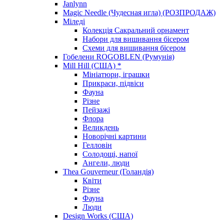
Janlynn
Magic Needle (Чудесная игла) (РОЗПРОДАЖ)
Міледі
Колекція Сакральний орнамент
Набори для вишивання бісером
Схеми для вишивання бісером
Гобелени ROGOBLEN (Румунія)
Mill Hill (США) *
Мініатюри, іграшки
Прикраси, підвіси
Фауна
Різне
Пейзажі
Флора
Великдень
Новорічні картини
Гелловін
Солодощі, напої
Ангели, люди
Thea Gouverneur (Голандія)
Квіти
Різне
Фауна
Люди
Design Works (США)