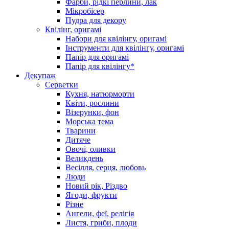
Фарби, рідкі перлини, лак
Мікробісер
Пудра для декору
Квілінг, оригамі
Набори для квілінгу, оригамі
Інструменти для квілінгу, оригамі
Папір для оригамі
Папір для квілінгу*
Декупаж
Серветки
Кухня, натюрморти
Квіти, рослини
Візерунки, фон
Морська тема
Тварини
Дитяче
Овочі, оливки
Великдень
Весілля, серця, любовь
Люди
Новий рік, Різдво
Ягоди, фрукти
Різне
Ангели, феї, релігія
Листя, гриби, плоди