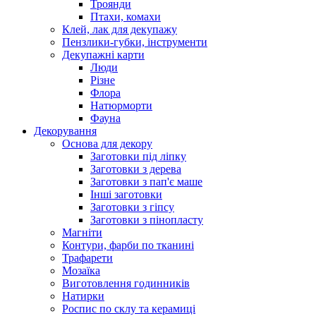
Троянди
Птахи, комахи
Клей, лак для декупажу
Пензлики-губки, інструменти
Декупажні карти
Люди
Різне
Флора
Натюрморти
Фауна
Декорування
Основа для декору
Заготовки під ліпку
Заготовки з дерева
Заготовки з пап'є маше
Інші заготовки
Заготовки з гіпсу
Заготовки з пінопласту
Магніти
Контури, фарби по тканині
Трафарети
Мозаїка
Виготовлення годинників
Натирки
Роспис по склу та керамиці