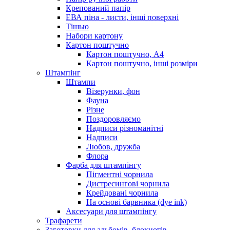
Крепований папір
ЕВА піна - листи, інші поверхні
Тішью
Набори картону
Картон поштучно
Картон поштучно, А4
Картон поштучно, інші розміри
Штампінг
Штампи
Візерунки, фон
Фауна
Різне
Поздоровляємо
Надписи різноманітні
Надписи
Любов, дружба
Флора
Фарба для штампінгу
Пігментні чорнила
Дистресингові чорнила
Крейдовані чорнила
На основі барвника (dye ink)
Аксесуари для штампінгу
Трафарети
Заготовки для альбомів, блокнотів