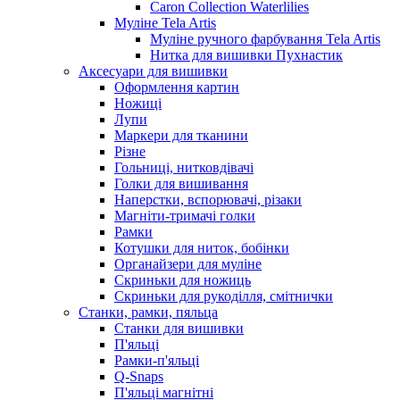
Caron Collection Waterlilies
Муліне Tela Artis
Муліне ручного фарбування Tela Artis
Нитка для вишивки Пухнастик
Аксесуари для вишивки
Оформлення картин
Ножиці
Лупи
Маркери для тканини
Різне
Гольниці, нитковдівачі
Голки для вишивання
Наперстки, вспорювачі, різаки
Магніти-тримачі голки
Рамки
Котушки для ниток, бобінки
Органайзери для муліне
Скриньки для ножиць
Скриньки для рукоділля, смітнички
Станки, рамки, пяльца
Станки для вишивки
П'яльці
Рамки-п'яльці
Q-Snaps
П'яльці магнітні