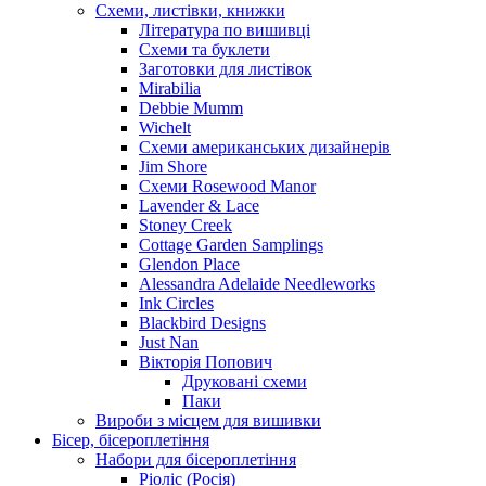
Схеми, листівки, книжки
Література по вишивці
Схеми та буклети
Заготовки для листівок
Mirabilia
Debbie Mumm
Wichelt
Схеми американських дизайнерів
Jim Shore
Cхеми Rosewood Manor
Lavender & Lace
Stoney Creek
Cottage Garden Samplings
Glendon Place
Alessandra Adelaide Needleworks
Ink Circles
Blackbird Designs
Just Nan
Вікторія Попович
Друковані схеми
Паки
Вироби з місцем для вишивки
Бісер, бісероплетіння
Набори для бісероплетіння
Ріоліс (Росія)