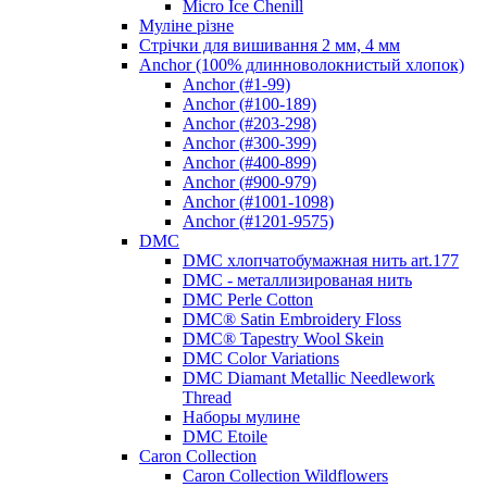
Micro Ice Chenill
Муліне різне
Стрічки для вишивання 2 мм, 4 мм
Anchor (100% длинноволокнистый хлопок)
Anchor (#1-99)
Anchor (#100-189)
Anchor (#203-298)
Anchor (#300-399)
Anchor (#400-899)
Anchor (#900-979)
Anchor (#1001-1098)
Anchor (#1201-9575)
DMC
DMC хлопчатобумажная нить art.177
DMC - металлизированая нить
DMC Perle Cotton
DMC® Satin Embroidery Floss
DMC® Tapestry Wool Skein
DMC Color Variations
DMC Diamant Metallic Needlework
Thread
Наборы мулине
DMC Etoile
Caron Collection
Caron Collection Wildflowers