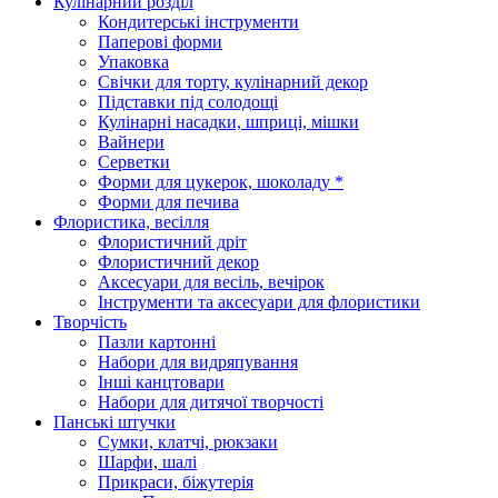
Кулінарний розділ
Кондитерські інструменти
Паперові форми
Упаковка
Свічки для торту, кулінарний декор
Підставки під солодощі
Кулінарні насадки, шприці, мішки
Вайнери
Серветки
Форми для цукерок, шоколаду *
Форми для печива
Флористика, весілля
Флористичний дріт
Флористичний декор
Аксесуари для весіль, вечірок
Інструменти та аксесуари для флористики
Творчість
Пазли картонні
Набори для видряпування
Інші канцтовари
Набори для дитячої творчості
Панські штучки
Сумки, клатчі, рюкзаки
Шарфи, шалі
Прикраси, біжутерія