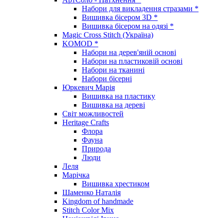
Набори для викладення стразами *
Вишивка бісером 3D *
Вишивка бісером на одязі *
Magic Cross Stitch (Україна)
KOMOD *
Набори на дерев'яній основі
Набори на пластиковій основі
Набори на тканині
Набори бісерні
Юркевич Марія
Вишивка на пластику
Вишивка на дереві
Світ можливостей
Heritage Crafts
Флора
Фауна
Природа
Люди
Леля
Марічка
Вишивка хрестиком
Шаменко Наталія
Kingdom of handmade
Stitch Color Mix