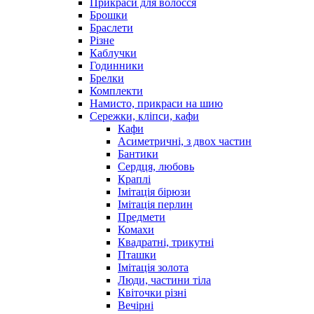
Прикраси для волосся
Брошки
Браслети
Різне
Каблучки
Годинники
Брелки
Комплекти
Намисто, прикраси на шию
Сережки, кліпси, кафи
Кафи
Асиметричні, з двох частин
Бантики
Сердця, любовь
Краплі
Імітація бірюзи
Імітація перлин
Предмети
Комахи
Квадратні, трикутні
Пташки
Імітація золота
Люди, частини тіла
Квіточки різні
Вечірні