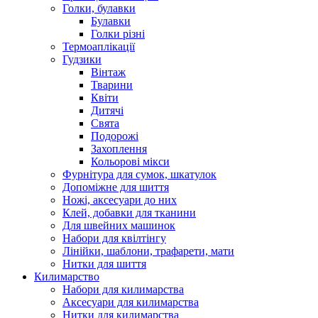
Голки, булавки
Булавки
Голки різні
Термоаплікації
Гудзики
Вінтаж
Тварини
Квіти
Дитячі
Свята
Подорожі
Захоплення
Кольорові мікси
Фурнітура для сумок, шкатулок
Допоміжне для шиття
Ножі, аксесуари до них
Клей, добавки для тканини
Для швейних машинок
Набори для квілтінгу
Лінійки, шаблони, трафарети, мати
Нитки для шиття
Килимарство
Набори для килимарства
Аксесуари для килимарства
Нитки для килимарства