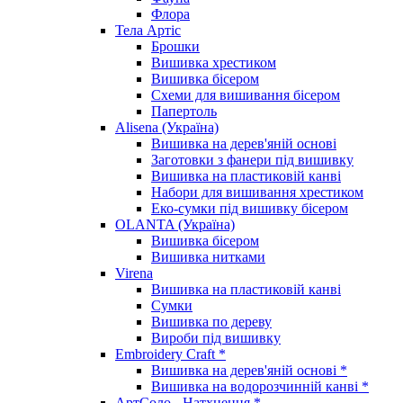
Флора
Тела Артіс
Брошки
Вишивка хрестиком
Вишивка бісером
Схеми для вишивання бісером
Папертоль
Alisena (Україна)
Вишивка на дерев'яній основі
Заготовки з фанери під вишивку
Вишивка на пластиковій канві
Набори для вишивання хрестиком
Еко-сумки під вишивку бісером
OLANTA (Україна)
Вишивка бісером
Вишивка нитками
Virena
Вишивка на пластиковій канві
Сумки
Вишивка по дереву
Вироби під вишивку
Embroidery Craft *
Вишивка на дерев'яній основі *
Вишивка на водорозчинній канві *
АртСоло - Натхнення *