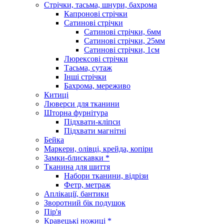
Стрічки, тасьма, шнури, бахрома
Капронові стрічки
Сатинові стрічки
Сатинові стрічки, 6мм
Сатинові стрічки, 25мм
Сатинові стрічки, 1см
Люрексові стрічки
Тасьма, сутаж
Інші стрічки
Бахрома, мереживо
Китиці
Люверси для тканини
Шторна фурнітура
Підхвати-кліпси
Підхвати магнітні
Бейка
Маркери, олівці, крейда, копіри
Замки-блискавки *
Тканина для шиття
Набори тканини, відрізи
Фетр, метраж
Аплікації, бантики
Зворотний бік подушок
Пір'я
Кравецькі ножиці *