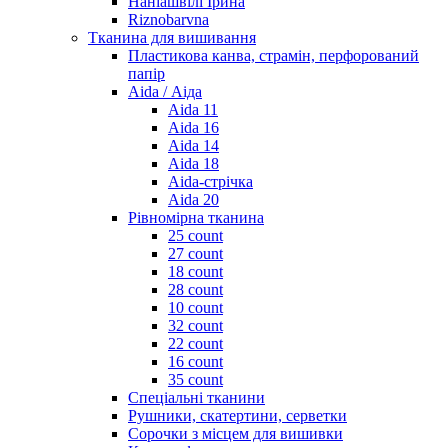
Наніашвілі Ірина
Riznobarvna
Тканина для вишивання
Пластикова канва, страмін, перфорований
папір
Aida / Аіда
Aida 11
Aida 16
Aida 14
Aida 18
Aida-стрічка
Aida 20
Рівномірна тканина
25 count
27 count
18 count
28 count
10 count
32 count
22 count
16 count
35 count
Спеціальні тканини
Рушники, скатертини, серветки
Сорочки з місцем для вишивки