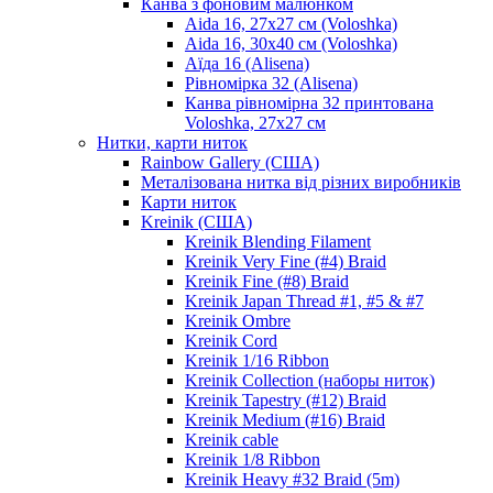
Канва з фоновим малюнком
Aida 16, 27х27 см (Voloshka)
Aida 16, 30х40 см (Voloshka)
Аїда 16 (Alisena)
Рівномірка 32 (Alisena)
Канва рівномірна 32 принтована
Voloshka, 27х27 см
Нитки, карти ниток
Rainbow Gallery (США)
Металізована нитка від різних виробників
Карти ниток
Kreinik (США)
Kreinik Blending Filament
Kreinik Very Fine (#4) Braid
Kreinik Fine (#8) Braid
Kreinik Japan Thread #1, #5 & #7
Kreinik Ombre
Kreinik Cord
Kreinik 1/16 Ribbon
Kreinik Collection (наборы ниток)
Kreinik Tapestry (#12) Braid
Kreinik Medium (#16) Braid
Kreinik cable
Kreinik 1/8 Ribbon
Kreinik Heavy #32 Braid (5m)