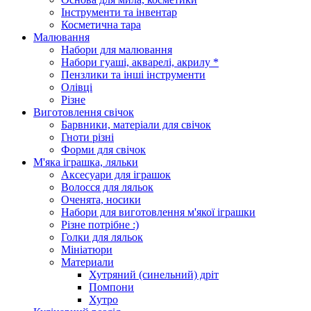
Інструменти та інвентар
Косметична тара
Малювання
Набори для малювання
Набори гуаші, акварелі, акрилу *
Пензлики та інші інструменти
Олівці
Різне
Виготовлення свічок
Барвники, матеріали для свічок
Гноти різні
Форми для свічок
М'яка іграшка, ляльки
Аксесуари для іграшок
Волосся для ляльок
Оченята, носики
Набори для виготовлення м'якої іграшки
Різне потрібне :)
Голки для ляльок
Мініатюри
Материали
Хутряний (синельний) дріт
Помпони
Хутро