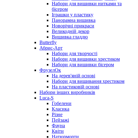
Набори для вишивки нитками та
бісером
Іграшки у пластику
Панорамна вишивка
Новорічні прикраси
Великодній декор
Вишивка гладдю
Butterfly
Абрис-Арт
Набори для творчості
Набори для вишивки хрестиком
Набори для вишивки бісером
ФрузелОк
На дерев'яній основі
Набори для вишивання хрестиком
На пластиковій основі
Набори інших виробників
Luca-S
Гобелени
Класика
Різне
Пейзажі
Фауна
Квіти
Натюрморти