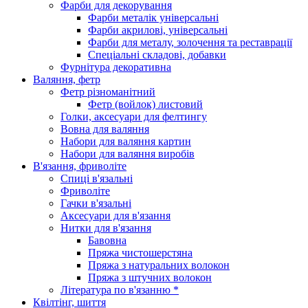
Фарби для декорування
Фарби металік універсальні
Фарби акрилові, універсальні
Фарби для металу, золочення та реставрації
Спеціальні складові, добавки
Фурнітура декоративна
Валяння, фетр
Фетр різноманітний
Фетр (войлок) листовий
Голки, аксесуари для фелтингу
Вовна для валяння
Набори для валяння картин
Набори для валяння виробів
В'язання, фриволіте
Спиці в'язальні
Фриволіте
Гачки в'язальні
Аксесуари для в'язання
Нитки для в'язання
Бавовна
Пряжа чистошерстяна
Пряжа з натуральних волокон
Пряжа з штучних волокон
Література по в'язанню *
Квілтінг, шиття