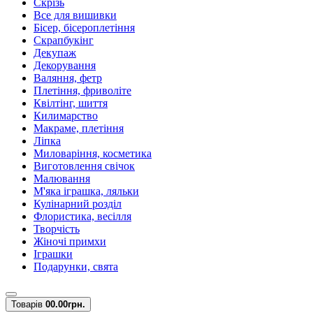
Скрізь
Все для вишивки
Бісер, бісероплетіння
Скрапбукінг
Декупаж
Декорування
Валяння, фетр
Плетіння, фриволіте
Квілтінг, шиття
Килимарство
Макраме, плетіння
Ліпка
Миловаріння, косметика
Виготовлення свічок
Малювання
М'яка іграшка, ляльки
Кулінарний розділ
Флористика, весілля
Творчість
Жіночі примхи
Іграшки
Подарунки, свята
Товарів
0
0.00грн.