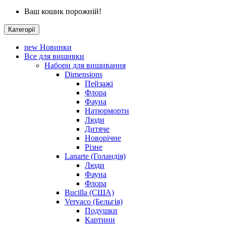
Ваш кошик порожній!
Категорії
new
Новинки
Все для вишивки
Набори для вишивання
Dimensions
Пейзажі
Флора
Фауна
Натюрморти
Люди
Дитяче
Новорічне
Різне
Lanarte (Голандія)
Люди
Фауна
Флора
Bucilla (США)
Vervaco (Бельгія)
Подушки
Картини