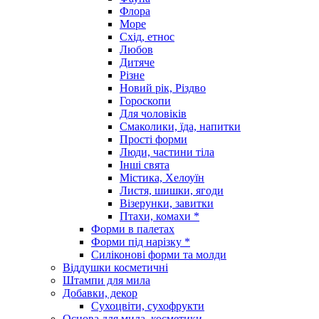
Флора
Море
Схід, етнос
Любов
Дитяче
Різне
Новий рік, Різдво
Гороскопи
Для чоловіків
Смаколики, їда, напитки
Прості форми
Люди, частини тіла
Інші свята
Містика, Хелоуїн
Листя, шишки, ягоди
Візерунки, завитки
Птахи, комахи *
Форми в палетах
Форми під нарізку *
Силіконові форми та молди
Віддушки косметичні
Штампи для мила
Добавки, декор
Сухоцвіти, сухофрукти
Основа для мила, косметики