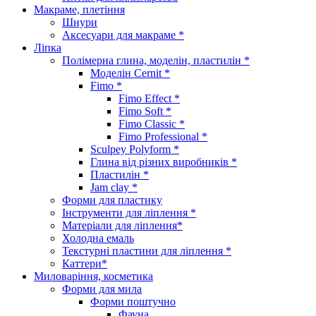
Макраме, плетіння
Шнури
Аксесуари для макраме *
Ліпка
Полімерна глина, моделін, пластилін *
Моделін Cernit *
Fimo *
Fimo Effect *
Fimo Soft *
Fimo Classic *
Fimo Professional *
Sculpey Polyform *
Глина від різних виробників *
Пластилін *
Jam clay *
Форми для пластику
Інструменти для ліплення *
Матеріали для ліплення*
Холодна емаль
Текстурні пластини для ліплення *
Каттери*
Миловаріння, косметика
Форми для мила
Форми поштучно
Фауна