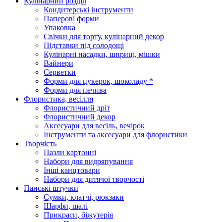
Кулінарний розділ
Кондитерські інструменти
Паперові форми
Упаковка
Свічки для торту, кулінарний декор
Підставки під солодощі
Кулінарні насадки, шприці, мішки
Вайнери
Серветки
Форми для цукерок, шоколаду *
Форми для печива
Флористика, весілля
Флористичний дріт
Флористичний декор
Аксесуари для весіль, вечірок
Інструменти та аксесуари для флористики
Творчість
Пазли картонні
Набори для видряпування
Інші канцтовари
Набори для дитячої творчості
Панські штучки
Сумки, клатчі, рюкзаки
Шарфи, шалі
Прикраси, біжутерія