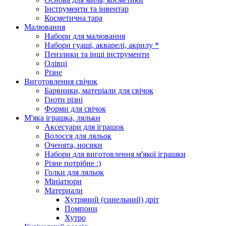
Інструменти та інвентар
Косметична тара
Малювання
Набори для малювання
Набори гуаші, акварелі, акрилу *
Пензлики та інші інструменти
Олівці
Різне
Виготовлення свічок
Барвники, матеріали для свічок
Гноти різні
Форми для свічок
М'яка іграшка, ляльки
Аксесуари для іграшок
Волосся для ляльок
Оченята, носики
Набори для виготовлення м'якої іграшки
Різне потрібне :)
Голки для ляльок
Мініатюри
Материали
Хутряний (синельний) дріт
Помпони
Хутро