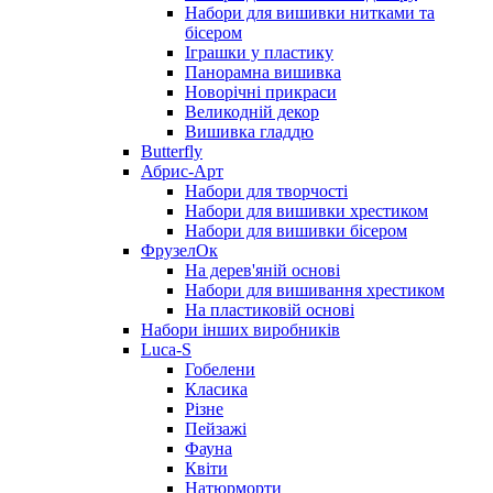
Набори для вишивки нитками та
бісером
Іграшки у пластику
Панорамна вишивка
Новорічні прикраси
Великодній декор
Вишивка гладдю
Butterfly
Абрис-Арт
Набори для творчості
Набори для вишивки хрестиком
Набори для вишивки бісером
ФрузелОк
На дерев'яній основі
Набори для вишивання хрестиком
На пластиковій основі
Набори інших виробників
Luca-S
Гобелени
Класика
Різне
Пейзажі
Фауна
Квіти
Натюрморти