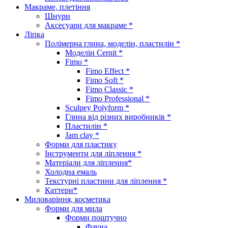
Макраме, плетіння
Шнури
Аксесуари для макраме *
Ліпка
Полімерна глина, моделін, пластилін *
Моделін Cernit *
Fimo *
Fimo Effect *
Fimo Soft *
Fimo Classic *
Fimo Professional *
Sculpey Polyform *
Глина від різних виробників *
Пластилін *
Jam clay *
Форми для пластику
Інструменти для ліплення *
Матеріали для ліплення*
Холодна емаль
Текстурні пластини для ліплення *
Каттери*
Миловаріння, косметика
Форми для мила
Форми поштучно
Фауна