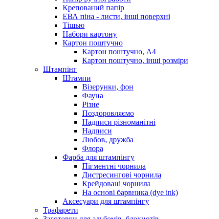
Крепований папір
ЕВА піна - листи, інші поверхні
Тішью
Набори картону
Картон поштучно
Картон поштучно, А4
Картон поштучно, інші розміри
Штампінг
Штампи
Візерунки, фон
Фауна
Різне
Поздоровляємо
Надписи різноманітні
Надписи
Любов, дружба
Флора
Фарба для штампінгу
Пігментні чорнила
Дистресингові чорнила
Крейдовані чорнила
На основі барвника (dye ink)
Аксесуари для штампінгу
Трафарети
Заготовки для альбомів, блокнотів