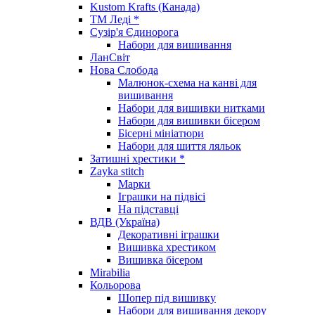
Kustom Krafts (Канада)
ТМ Леді *
Сузір'я Єдинорога
Набори для вишивання
ЛанСвіт
Нова Слобода
Малюнок-схема на канві для
вишивання
Набори для вишивки нитками
Набори для вишивки бісером
Бісерні мініатюри
Набори для шиття ляльок
Затишні хрестики *
Zayka stitch
Марки
Іграшки на підвісі
На підставці
ВДВ (Україна)
Декоративні іграшки
Вишивка хрестиком
Вишивка бісером
Mirabilia
Кольорова
Шопер під вишивку
Набори для вишивання декору