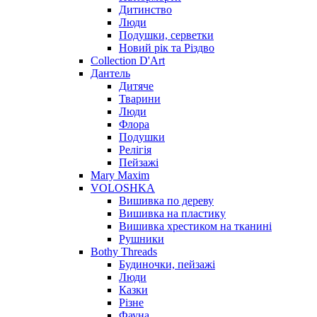
Дитинство
Люди
Подушки, серветки
Новий рік та Різдво
Collection D'Art
Дантель
Дитяче
Тварини
Люди
Флора
Подушки
Релігія
Пейзажі
Mary Maxim
VOLOSHKA
Вишивка по дереву
Вишивка на пластику
Вишивка хрестиком на тканині
Рушники
Bothy Threads
Будиночки, пейзажі
Люди
Казки
Різне
Фауна