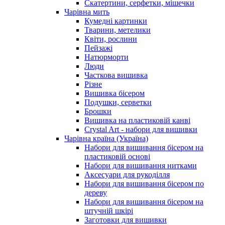
Скатертини, серфетки, мішечки
Чарiвна мить
Кумедні картинки
Тварини, метелики
Квіти, рослини
Пейзажі
Натюрморти
Люди
Часткова вишивка
Різне
Вишивка бісером
Подушки, серветки
Брошки
Вишивка на пластиковій канві
Crystal Art - набори для вишивки
Чарівна країна (Україна)
Набори для вишивання бісером на
пластиковій основі
Набори для вишивання нитками
Аксесуари для рукоділля
Набори для вишивання бісером по
дереву
Набори для вишивання бісером на
штучній шкірі
Заготовки для вишивки