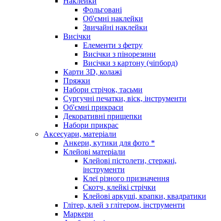
Наклейки
Фольговані
Об'ємні наклейки
Звичайні наклейки
Висічки
Елементи з фетру
Висічки з пінорезини
Висічки з картону (чіпборд)
Карти 3D, колажі
Пряжки
Набори стрічок, тасьми
Сургучні печатки, віск, інструменти
Об'ємні прикраси
Декоративні прищепки
Набори прикрас
Аксесуари, матеріали
Анкери, кутики для фото *
Клейові матеріали
Клейові пістолети, стержні,
інструменти
Клеї різного призначення
Скотч, клейкі стрічки
Клейові аркуші, крапки, квадратики
Глітер, клей з глітером, інструменти
Маркери