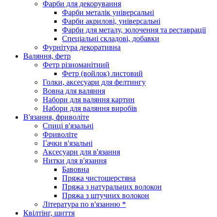
Фарби для декорування
Фарби металік універсальні
Фарби акрилові, універсальні
Фарби для металу, золочення та реставрації
Спеціальні складові, добавки
Фурнітура декоративна
Валяння, фетр
Фетр різноманітний
Фетр (войлок) листовий
Голки, аксесуари для фелтингу
Вовна для валяння
Набори для валяння картин
Набори для валяння виробів
В'язання, фриволіте
Спиці в'язальні
Фриволіте
Гачки в'язальні
Аксесуари для в'язання
Нитки для в'язання
Бавовна
Пряжа чистошерстяна
Пряжа з натуральних волокон
Пряжа з штучних волокон
Література по в'язанню *
Квілтінг, шиття