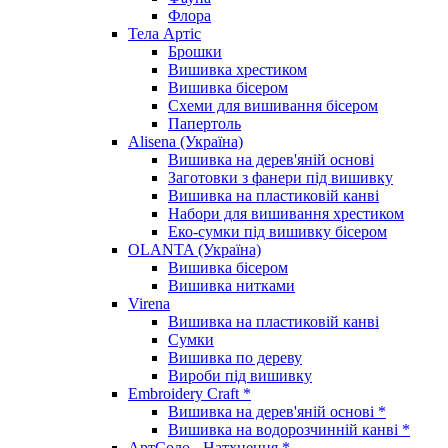
Флора
Тела Артіс
Брошки
Вишивка хрестиком
Вишивка бісером
Схеми для вишивання бісером
Папертоль
Alisena (Україна)
Вишивка на дерев'яній основі
Заготовки з фанери під вишивку
Вишивка на пластиковій канві
Набори для вишивання хрестиком
Еко-сумки під вишивку бісером
OLANTA (Україна)
Вишивка бісером
Вишивка нитками
Virena
Вишивка на пластиковій канві
Сумки
Вишивка по дереву
Вироби під вишивку
Embroidery Craft *
Вишивка на дерев'яній основі *
Вишивка на водорозчинній канві *
АртСоло - Натхнення *