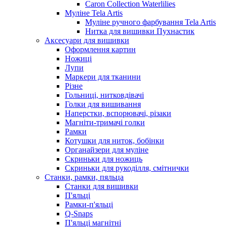
Caron Collection Waterlilies
Муліне Tela Artis
Муліне ручного фарбування Tela Artis
Нитка для вишивки Пухнастик
Аксесуари для вишивки
Оформлення картин
Ножиці
Лупи
Маркери для тканини
Різне
Гольниці, нитковдівачі
Голки для вишивання
Наперстки, вспорювачі, різаки
Магніти-тримачі голки
Рамки
Котушки для ниток, бобінки
Органайзери для муліне
Скриньки для ножиць
Скриньки для рукоділля, смітнички
Станки, рамки, пяльца
Станки для вишивки
П'яльці
Рамки-п'яльці
Q-Snaps
П'яльці магнітні