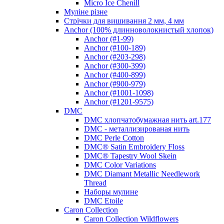
Micro Ice Chenill
Муліне різне
Стрічки для вишивання 2 мм, 4 мм
Anchor (100% длинноволокнистый хлопок)
Anchor (#1-99)
Anchor (#100-189)
Anchor (#203-298)
Anchor (#300-399)
Anchor (#400-899)
Anchor (#900-979)
Anchor (#1001-1098)
Anchor (#1201-9575)
DMC
DMC хлопчатобумажная нить art.177
DMC - металлизированая нить
DMC Perle Cotton
DMC® Satin Embroidery Floss
DMC® Tapestry Wool Skein
DMC Color Variations
DMC Diamant Metallic Needlework
Thread
Наборы мулине
DMC Etoile
Caron Collection
Caron Collection Wildflowers