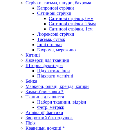
Стрічки, тасьма, шнури, бахрома
Капронові стрічки
Сатинові стрічки
Сатинові стрічки, 6мм
Сатинові стрічки, 25мм
Сатинові стрічки, 1см
Люрексові стрічки
Тасьма, сутаж
Інші стрічки
Бахрома, мереживо
Китиці
Люверси для тканини
Шторна фурнітура
Підхвати-кліпси
Підхвати магнітні
Бейка
Маркери, олівці, крейда, копіри
Замки-блискавки *
Тканина для шиття
Набори тканини, відрізи
Фетр, метраж
Аплікації, бантики
Зворотний бік подушок
Пір'я
Кравецькі ножиці *