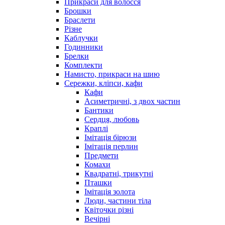
Прикраси для волосся
Брошки
Браслети
Різне
Каблучки
Годинники
Брелки
Комплекти
Намисто, прикраси на шию
Сережки, кліпси, кафи
Кафи
Асиметричні, з двох частин
Бантики
Сердця, любовь
Краплі
Імітація бірюзи
Імітація перлин
Предмети
Комахи
Квадратні, трикутні
Пташки
Імітація золота
Люди, частини тіла
Квіточки різні
Вечірні