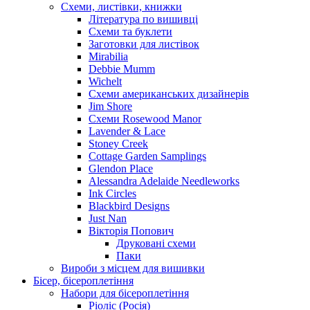
Схеми, листівки, книжки
Література по вишивці
Схеми та буклети
Заготовки для листівок
Mirabilia
Debbie Mumm
Wichelt
Схеми американських дизайнерів
Jim Shore
Cхеми Rosewood Manor
Lavender & Lace
Stoney Creek
Cottage Garden Samplings
Glendon Place
Alessandra Adelaide Needleworks
Ink Circles
Blackbird Designs
Just Nan
Вікторія Попович
Друковані схеми
Паки
Вироби з місцем для вишивки
Бісер, бісероплетіння
Набори для бісероплетіння
Ріоліс (Росія)