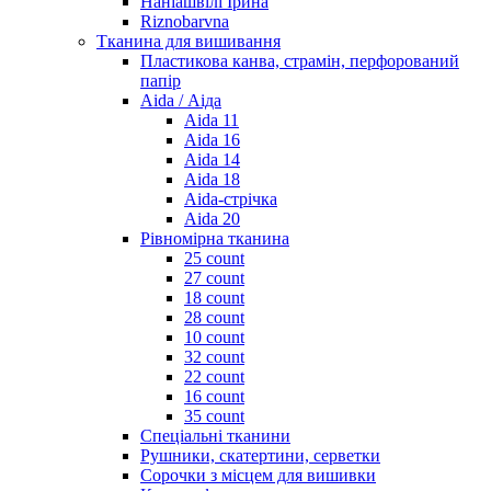
Наніашвілі Ірина
Riznobarvna
Тканина для вишивання
Пластикова канва, страмін, перфорований
папір
Aida / Аіда
Aida 11
Aida 16
Aida 14
Aida 18
Aida-стрічка
Aida 20
Рівномірна тканина
25 count
27 count
18 count
28 count
10 count
32 count
22 count
16 count
35 count
Спеціальні тканини
Рушники, скатертини, серветки
Сорочки з місцем для вишивки