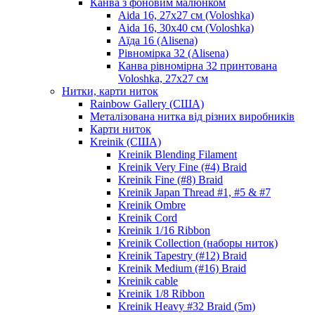
Канва з фоновим малюнком
Aida 16, 27х27 см (Voloshka)
Aida 16, 30х40 см (Voloshka)
Аїда 16 (Alisena)
Рівномірка 32 (Alisena)
Канва рівномірна 32 принтована
Voloshka, 27х27 см
Нитки, карти ниток
Rainbow Gallery (США)
Металізована нитка від різних виробників
Карти ниток
Kreinik (США)
Kreinik Blending Filament
Kreinik Very Fine (#4) Braid
Kreinik Fine (#8) Braid
Kreinik Japan Thread #1, #5 & #7
Kreinik Ombre
Kreinik Cord
Kreinik 1/16 Ribbon
Kreinik Collection (наборы ниток)
Kreinik Tapestry (#12) Braid
Kreinik Medium (#16) Braid
Kreinik cable
Kreinik 1/8 Ribbon
Kreinik Heavy #32 Braid (5m)