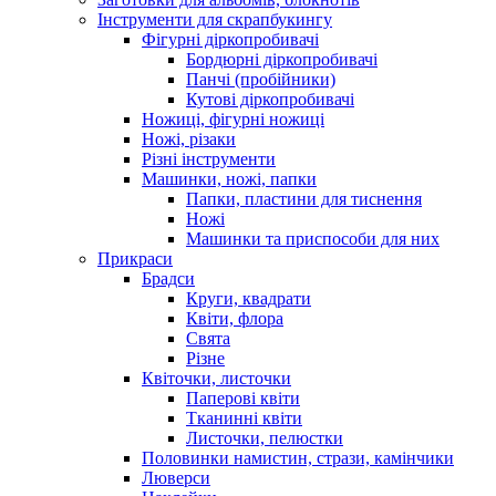
Інструменти для скрапбукингу
Фігурні діркопробивачі
Бордюрні діркопробивачі
Панчі (пробійники)
Кутові діркопробивачі
Ножиці, фігурні ножиці
Ножі, різаки
Різні інструменти
Машинки, ножі, папки
Папки, пластини для тиснення
Ножі
Машинки та приспособи для них
Прикраси
Брадси
Круги, квадрати
Квіти, флора
Свята
Різне
Квіточки, листочки
Паперові квіти
Тканинні квіти
Листочки, пелюстки
Половинки намистин, стрази, камінчики
Люверси