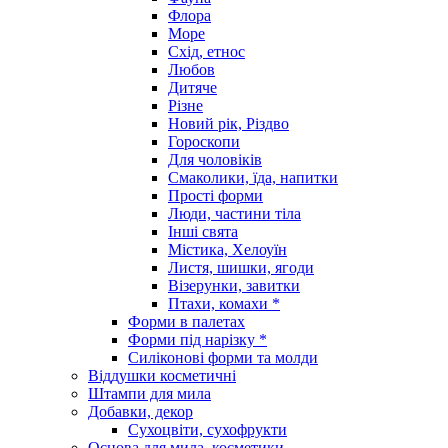
Флора
Море
Схід, етнос
Любов
Дитяче
Різне
Новий рік, Різдво
Гороскопи
Для чоловіків
Смаколики, їда, напитки
Прості форми
Люди, частини тіла
Інші свята
Містика, Хелоуїн
Листя, шишки, ягоди
Візерунки, завитки
Птахи, комахи *
Форми в палетах
Форми під нарізку *
Силіконові форми та молди
Віддушки косметичні
Штампи для мила
Добавки, декор
Сухоцвіти, сухофрукти
Основа для мила, косметики