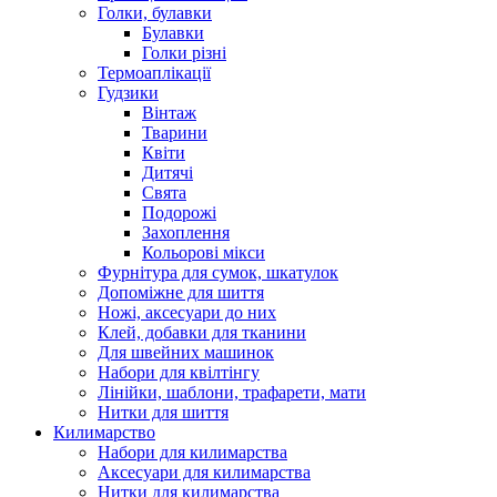
Голки, булавки
Булавки
Голки різні
Термоаплікації
Гудзики
Вінтаж
Тварини
Квіти
Дитячі
Свята
Подорожі
Захоплення
Кольорові мікси
Фурнітура для сумок, шкатулок
Допоміжне для шиття
Ножі, аксесуари до них
Клей, добавки для тканини
Для швейних машинок
Набори для квілтінгу
Лінійки, шаблони, трафарети, мати
Нитки для шиття
Килимарство
Набори для килимарства
Аксесуари для килимарства
Нитки для килимарства