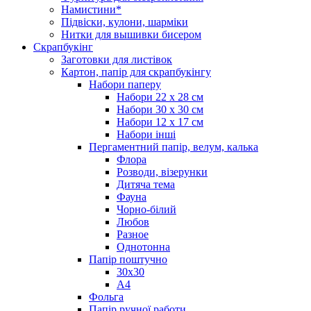
Намистини*
Підвіски, кулони, шарміки
Нитки для вышивки бисером
Скрапбукінг
Заготовки для листівок
Картон, папір для скрапбукінгу
Набори паперу
Набори 22 х 28 см
Набори 30 х 30 см
Набори 12 х 17 см
Набори інші
Пергаментний папір, велум, калька
Флора
Розводи, візерунки
Дитяча тема
Фауна
Чорно-білий
Любов
Разное
Однотонна
Папір поштучно
30х30
А4
Фольга
Папір ручної работи