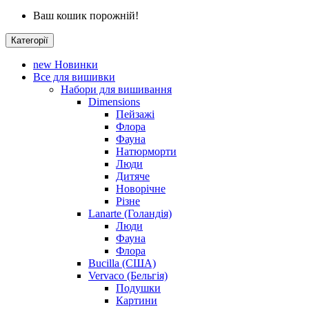
Ваш кошик порожній!
Категорії
new
Новинки
Все для вишивки
Набори для вишивання
Dimensions
Пейзажі
Флора
Фауна
Натюрморти
Люди
Дитяче
Новорічне
Різне
Lanarte (Голандія)
Люди
Фауна
Флора
Bucilla (США)
Vervaco (Бельгія)
Подушки
Картини