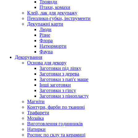
Троянди
Птахи, комахи
Клей, лак для декупажу
Пензлики-губки, інструменти
Декупажні карти
Люди
Різне
Флора
Натюрморти
Фауна
Декорування
Основа для декору
Заготовки під ліпку
Заготовки з дерева
Заготовки з пап'є маше
Інші заготовки
Заготовки з гіпсу
Заготовки з пінопласту
Магніти
Контури, фарби по тканині
Трафарети
Мозаїка
Виготовлення годинників
Натирки
Роспис по склу та керамиці