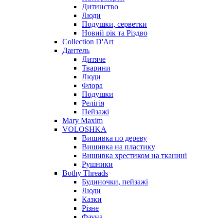
Дитинство
Люди
Подушки, серветки
Новий рік та Різдво
Collection D'Art
Дантель
Дитяче
Тварини
Люди
Флора
Подушки
Релігія
Пейзажі
Mary Maxim
VOLOSHKA
Вишивка по дереву
Вишивка на пластику
Вишивка хрестиком на тканині
Рушники
Bothy Threads
Будиночки, пейзажі
Люди
Казки
Різне
Фауна