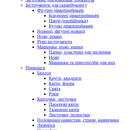
Інструменти для скрапбукингу
Фігурні діркопробивачі
Бордюрні діркопробивачі
Панчі (пробійники)
Кутові діркопробивачі
Ножиці, фігурні ножиці
Ножі, різаки
Різні інструменти
Машинки, ножі, папки
Папки, пластини для тиснення
Ножі
Машинки та приспособи для них
Прикраси
Брадси
Круги, квадрати
Квіти, флора
Свята
Різне
Квіточки, листочки
Паперові квіти
Тканинні квіти
Листочки, пелюстки
Половинки намистин, стрази, камінчики
Люверси