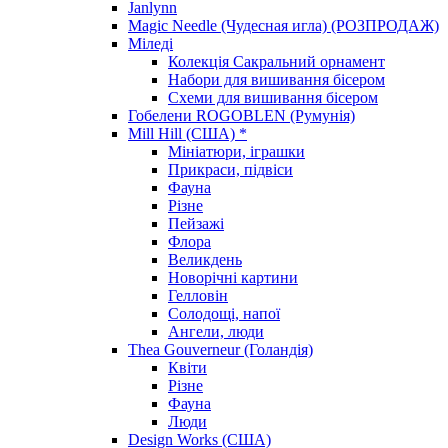
Janlynn
Magic Needle (Чудесная игла) (РОЗПРОДАЖ)
Міледі
Колекція Сакральний орнамент
Набори для вишивання бісером
Схеми для вишивання бісером
Гобелени ROGOBLEN (Румунія)
Mill Hill (США) *
Мініатюри, іграшки
Прикраси, підвіси
Фауна
Різне
Пейзажі
Флора
Великдень
Новорічні картини
Гелловін
Солодощі, напої
Ангели, люди
Thea Gouverneur (Голандія)
Квіти
Різне
Фауна
Люди
Design Works (США)