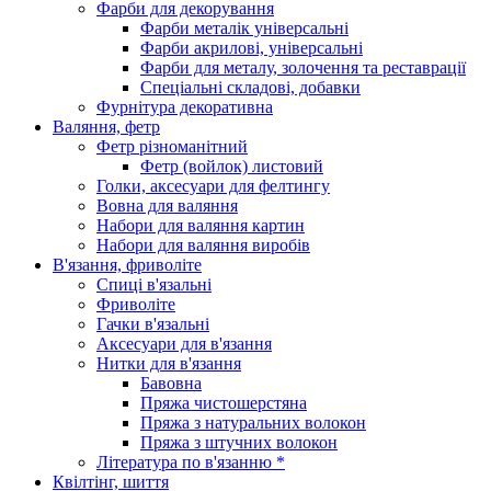
Фарби для декорування
Фарби металік універсальні
Фарби акрилові, універсальні
Фарби для металу, золочення та реставрації
Спеціальні складові, добавки
Фурнітура декоративна
Валяння, фетр
Фетр різноманітний
Фетр (войлок) листовий
Голки, аксесуари для фелтингу
Вовна для валяння
Набори для валяння картин
Набори для валяння виробів
В'язання, фриволіте
Спиці в'язальні
Фриволіте
Гачки в'язальні
Аксесуари для в'язання
Нитки для в'язання
Бавовна
Пряжа чистошерстяна
Пряжа з натуральних волокон
Пряжа з штучних волокон
Література по в'язанню *
Квілтінг, шиття