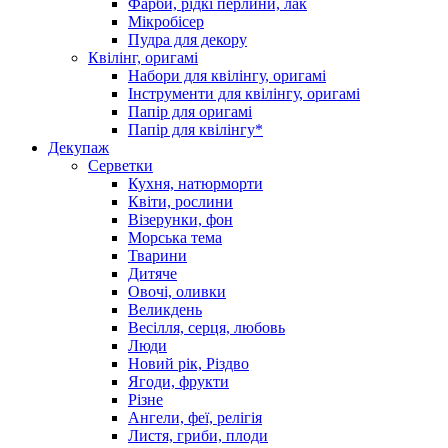
Фарби, рідкі перлини, лак
Мікробісер
Пудра для декору
Квілінг, оригамі
Набори для квілінгу, оригамі
Інструменти для квілінгу, оригамі
Папір для оригамі
Папір для квілінгу*
Декупаж
Серветки
Кухня, натюрморти
Квіти, рослини
Візерунки, фон
Морська тема
Тварини
Дитяче
Овочі, оливки
Великдень
Весілля, серця, любовь
Люди
Новий рік, Різдво
Ягоди, фрукти
Різне
Ангели, феї, релігія
Листя, гриби, плоди