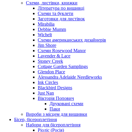
Схеми, листівки, книжки
Література по вишивці
Схеми та буклети
Заготовки для листівок
Mirabilia
Debbie Mumm
Wichelt
Схеми американських дизайнерів
Jim Shore
Cхеми Rosewood Manor
Lavender & Lace
Stoney Creek
Cottage Garden Samplings
Glendon Place
Alessandra Adelaide Needleworks
Ink Circles
Blackbird Designs
Just Nan
Вікторія Попович
Друковані схеми
Паки
Вироби з місцем для вишивки
Бісер, бісероплетіння
Набори для бісероплетіння
Ріоліс (Росія)