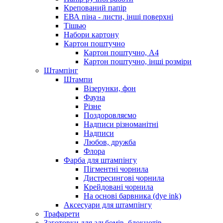
Крепований папір
ЕВА піна - листи, інші поверхні
Тішью
Набори картону
Картон поштучно
Картон поштучно, А4
Картон поштучно, інші розміри
Штампінг
Штампи
Візерунки, фон
Фауна
Різне
Поздоровляємо
Надписи різноманітні
Надписи
Любов, дружба
Флора
Фарба для штампінгу
Пігментні чорнила
Дистресингові чорнила
Крейдовані чорнила
На основі барвника (dye ink)
Аксесуари для штампінгу
Трафарети
Заготовки для альбомів, блокнотів