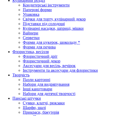
Кулінарний розділ
Кондитерські інструменти
Паперові форми
Упаковка
Свічки для торту, кулінарний декор
Підставки під солодощі
Кулінарні насадки, шприці, мішки
Вайнери
Серветки
Форми для цукерок, шоколаду *
Форми для печива
Флористика, весілля
Флористичний дріт
Флористичний декор
Аксесуари для весіль, вечірок
Інструменти та аксесуари для флористики
Творчість
Пазли картонні
Набори для видряпування
Інші канцтовари
Набори для дитячої творчості
Панські штучки
Сумки, клатчі, рюкзаки
Шарфи, шалі
Прикраси, біжутерія