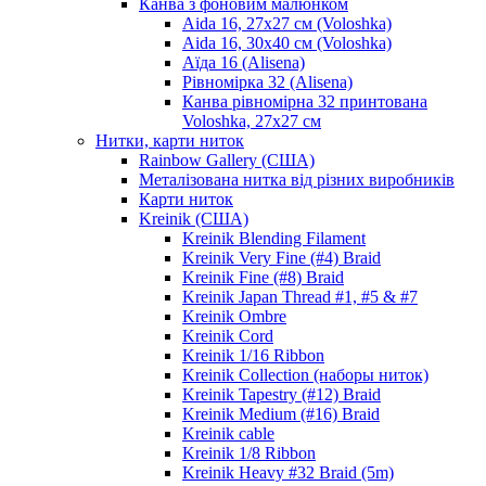
Канва з фоновим малюнком
Aida 16, 27х27 см (Voloshka)
Aida 16, 30х40 см (Voloshka)
Аїда 16 (Alisena)
Рівномірка 32 (Alisena)
Канва рівномірна 32 принтована
Voloshka, 27х27 см
Нитки, карти ниток
Rainbow Gallery (США)
Металізована нитка від різних виробників
Карти ниток
Kreinik (США)
Kreinik Blending Filament
Kreinik Very Fine (#4) Braid
Kreinik Fine (#8) Braid
Kreinik Japan Thread #1, #5 & #7
Kreinik Ombre
Kreinik Cord
Kreinik 1/16 Ribbon
Kreinik Collection (наборы ниток)
Kreinik Tapestry (#12) Braid
Kreinik Medium (#16) Braid
Kreinik cable
Kreinik 1/8 Ribbon
Kreinik Heavy #32 Braid (5m)