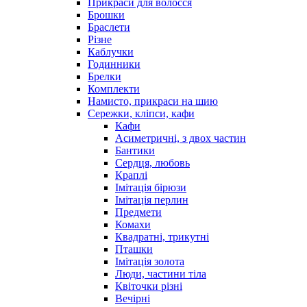
Прикраси для волосся
Брошки
Браслети
Різне
Каблучки
Годинники
Брелки
Комплекти
Намисто, прикраси на шию
Сережки, кліпси, кафи
Кафи
Асиметричні, з двох частин
Бантики
Сердця, любовь
Краплі
Імітація бірюзи
Імітація перлин
Предмети
Комахи
Квадратні, трикутні
Пташки
Імітація золота
Люди, частини тіла
Квіточки різні
Вечірні