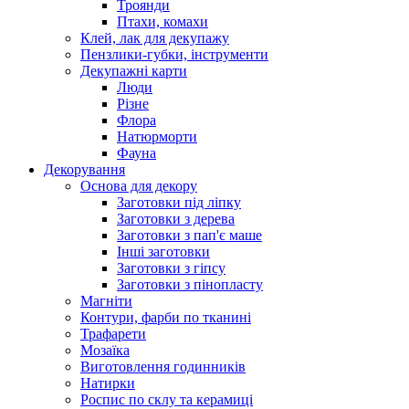
Троянди
Птахи, комахи
Клей, лак для декупажу
Пензлики-губки, інструменти
Декупажні карти
Люди
Різне
Флора
Натюрморти
Фауна
Декорування
Основа для декору
Заготовки під ліпку
Заготовки з дерева
Заготовки з пап'є маше
Інші заготовки
Заготовки з гіпсу
Заготовки з пінопласту
Магніти
Контури, фарби по тканині
Трафарети
Мозаїка
Виготовлення годинників
Натирки
Роспис по склу та керамиці