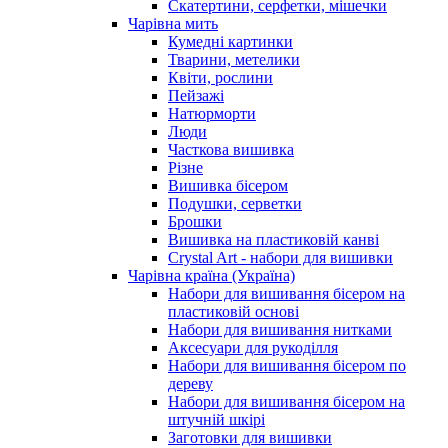
Скатертини, серфетки, мішечки
Чарiвна мить
Кумедні картинки
Тварини, метелики
Квіти, рослини
Пейзажі
Натюрморти
Люди
Часткова вишивка
Різне
Вишивка бісером
Подушки, серветки
Брошки
Вишивка на пластиковій канві
Crystal Art - набори для вишивки
Чарівна країна (Україна)
Набори для вишивання бісером на
пластиковій основі
Набори для вишивання нитками
Аксесуари для рукоділля
Набори для вишивання бісером по
дереву
Набори для вишивання бісером на
штучній шкірі
Заготовки для вишивки