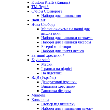
Kustom Krafts (Канада)
ТМ Леді *
Сузір'я Єдинорога
Набори для вишивання
ЛанСвіт
Нова Слобода
Малюнок-схема на канві для
вишивання
Набори для вишивки нитками
Набори для вишивки бісером
Бісерні мініатюри
Набори для шиття ляльок
Затишні хрестики *
Zayka stitch
Марки
Іграшки на підвісі
На підставці
ВДВ (Україна)
Декоративні іграшки
Вишивка хрестиком
Вишивка бісером
Mirabilia
Кольорова
Шопер під вишивку
Набори для вишивання декору