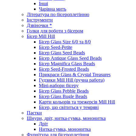
Інші
Чарівна мить
Література по бісероплетінню
Інструменти
Дзвіночки *
Голки для роботи з бісером
Бісер Mill Hill
Бісер Glass Size 6/0 та 8/0
Бісер Seed-Petite
Бісер Glass Seed Beads
Бісер Antique Glass Seed Beads
Бісер Magnifica Glass Beads
Бісер Seed-Frosted Beads
Прикраси Glass & Crystal Treasures
Гудзики Mill Hill (ручна работа)
Міні-набори бісеру
Бісер Glass Pebble Beads
Бісер Glass Bugle Beads
Карти кольорів та трежерсів Mill Hill
Бісер, що світиться у темряві
Паєтки
Шнури, дріт, нитка-гумка, мононитка
Дріт
Нитка-гумка, мононитка
Фурнітура для бісероплетіння