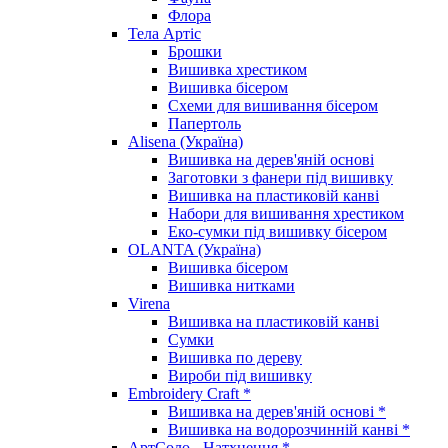
Флора
Тела Артіс
Брошки
Вишивка хрестиком
Вишивка бісером
Схеми для вишивання бісером
Папертоль
Alisena (Україна)
Вишивка на дерев'яній основі
Заготовки з фанери під вишивку
Вишивка на пластиковій канві
Набори для вишивання хрестиком
Еко-сумки під вишивку бісером
OLANTA (Україна)
Вишивка бісером
Вишивка нитками
Virena
Вишивка на пластиковій канві
Сумки
Вишивка по дереву
Вироби під вишивку
Embroidery Craft *
Вишивка на дерев'яній основі *
Вишивка на водорозчинній канві *
АртСоло - Натхнення *