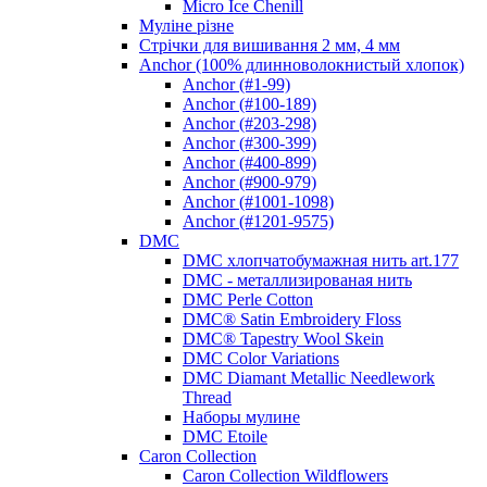
Micro Ice Chenill
Муліне різне
Стрічки для вишивання 2 мм, 4 мм
Anchor (100% длинноволокнистый хлопок)
Anchor (#1-99)
Anchor (#100-189)
Anchor (#203-298)
Anchor (#300-399)
Anchor (#400-899)
Anchor (#900-979)
Anchor (#1001-1098)
Anchor (#1201-9575)
DMC
DMC хлопчатобумажная нить art.177
DMC - металлизированая нить
DMC Perle Cotton
DMC® Satin Embroidery Floss
DMC® Tapestry Wool Skein
DMC Color Variations
DMC Diamant Metallic Needlework
Thread
Наборы мулине
DMC Etoile
Caron Collection
Caron Collection Wildflowers