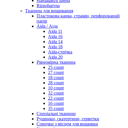
Наніашвілі Ірина
Riznobarvna
Тканина для вишивання
Пластикова канва, страмін, перфорований
папір
Aida / Аіда
Aida 11
Aida 16
Aida 14
Aida 18
Aida-стрічка
Aida 20
Рівномірна тканина
25 count
27 count
18 count
28 count
10 count
32 count
22 count
16 count
35 count
Спеціальні тканини
Рушники, скатертини, серветки
Сорочки з місцем для вишивки