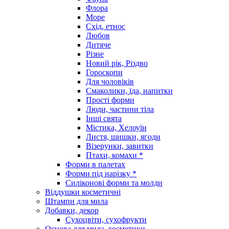
Флора
Море
Схід, етнос
Любов
Дитяче
Різне
Новий рік, Різдво
Гороскопи
Для чоловіків
Смаколики, їда, напитки
Прості форми
Люди, частини тіла
Інші свята
Містика, Хелоуїн
Листя, шишки, ягоди
Візерунки, завитки
Птахи, комахи *
Форми в палетах
Форми під нарізку *
Силіконові форми та молди
Віддушки косметичні
Штампи для мила
Добавки, декор
Сухоцвіти, сухофрукти
Основа для мила, косметики