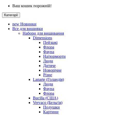
Ваш кошик порожній!
Категорії
new
Новинки
Все для вишивки
Набори для вишивання
Dimensions
Пейзажі
Флора
Фауна
Натюрморти
Люди
Дитяче
Новорічне
Різне
Lanarte (Голандія)
Люди
Фауна
Флора
Bucilla (США)
Vervaco (Бельгія)
Подушки
Картини