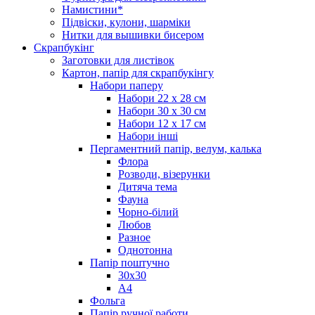
Намистини*
Підвіски, кулони, шарміки
Нитки для вышивки бисером
Скрапбукінг
Заготовки для листівок
Картон, папір для скрапбукінгу
Набори паперу
Набори 22 х 28 см
Набори 30 х 30 см
Набори 12 х 17 см
Набори інші
Пергаментний папір, велум, калька
Флора
Розводи, візерунки
Дитяча тема
Фауна
Чорно-білий
Любов
Разное
Однотонна
Папір поштучно
30х30
А4
Фольга
Папір ручної работи