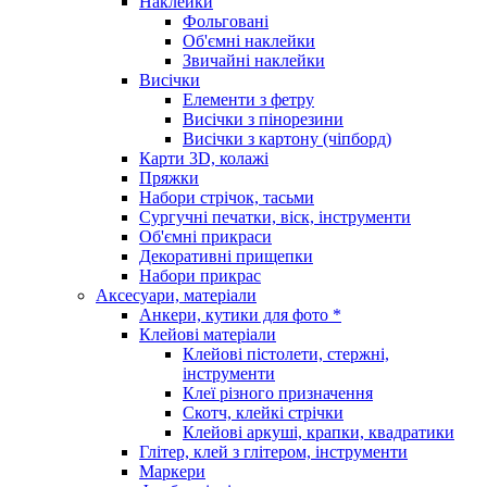
Наклейки
Фольговані
Об'ємні наклейки
Звичайні наклейки
Висічки
Елементи з фетру
Висічки з пінорезини
Висічки з картону (чіпборд)
Карти 3D, колажі
Пряжки
Набори стрічок, тасьми
Сургучні печатки, віск, інструменти
Об'ємні прикраси
Декоративні прищепки
Набори прикрас
Аксесуари, матеріали
Анкери, кутики для фото *
Клейові матеріали
Клейові пістолети, стержні,
інструменти
Клеї різного призначення
Скотч, клейкі стрічки
Клейові аркуші, крапки, квадратики
Глітер, клей з глітером, інструменти
Маркери