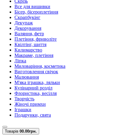
Скрізь
Все для вишивки
Бісер, бісероплетіння
Скрапбукінг
Декупаж
Декорування
Валяння, фетр
Плетіння, фриволіте
Квілтінг, шиття
Килимарство
Макраме, плетіння
Ліпка
Миловаріння, косметика
Виготовлення свічок
Малювання
М'яка іграшка, ляльки
Кулінарний розділ
Флористика, весілля
Творчість
Жіночі примхи
Іграшки
Подарунки, свята
Товарів
0
0.00грн.