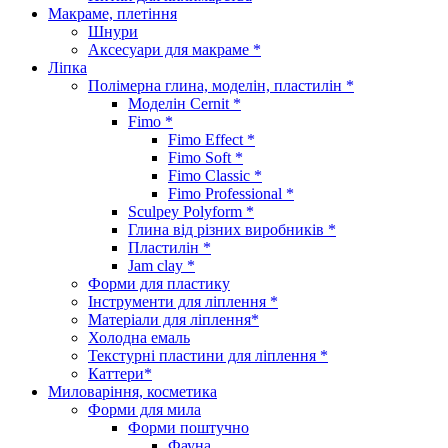
Макраме, плетіння
Шнури
Аксесуари для макраме *
Ліпка
Полімерна глина, моделін, пластилін *
Моделін Cernit *
Fimo *
Fimo Effect *
Fimo Soft *
Fimo Classic *
Fimo Professional *
Sculpey Polyform *
Глина від різних виробників *
Пластилін *
Jam clay *
Форми для пластику
Інструменти для ліплення *
Матеріали для ліплення*
Холодна емаль
Текстурні пластини для ліплення *
Каттери*
Миловаріння, косметика
Форми для мила
Форми поштучно
Фауна