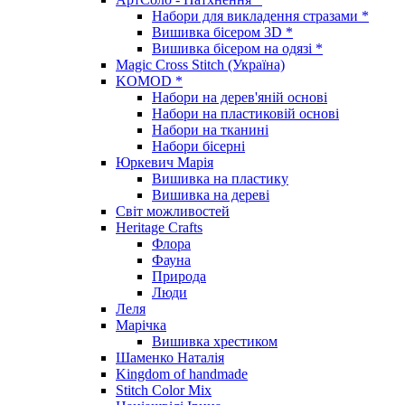
Набори для викладення стразами *
Вишивка бісером 3D *
Вишивка бісером на одязі *
Magic Cross Stitch (Україна)
KOMOD *
Набори на дерев'яній основі
Набори на пластиковій основі
Набори на тканині
Набори бісерні
Юркевич Марія
Вишивка на пластику
Вишивка на дереві
Світ можливостей
Heritage Crafts
Флора
Фауна
Природа
Люди
Леля
Марічка
Вишивка хрестиком
Шаменко Наталія
Kingdom of handmade
Stitch Color Mix