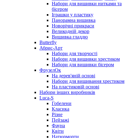
Набори для вишивки нитками та
бісером
Іграшки у пластику
Панорамна вишивка
Новорічні прикраси
Великодній декор
Вишивка гладдю
Butterfly
Абрис-Арт
Набори для творчості
Набори для вишивки хрестиком
Набори для вишивки бісером
ФрузелОк
На дерев'яній основі
Набори для вишивання хрестиком
На пластиковій основі
Набори інших виробників
Luca-S
Гобелени
Класика
Різне
Пейзажі
Фауна
Квіти
Натюрморти