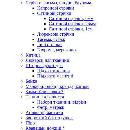
Стрічки, тасьма, шнури, бахрома
Капронові стрічки
Сатинові стрічки
Сатинові стрічки, 6мм
Сатинові стрічки, 25мм
Сатинові стрічки, 1см
Люрексові стрічки
Тасьма, сутаж
Інші стрічки
Бахрома, мереживо
Китиці
Люверси для тканини
Шторна фурнітура
Підхвати-кліпси
Підхвати магнітні
Бейка
Маркери, олівці, крейда, копіри
Замки-блискавки *
Тканина для шиття
Набори тканини, відрізи
Фетр, метраж
Аплікації, бантики
Зворотний бік подушок
Пір'я
Кравецькі ножиці *