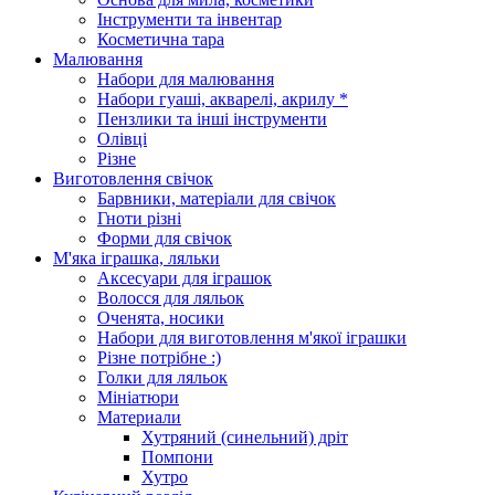
Інструменти та інвентар
Косметична тара
Малювання
Набори для малювання
Набори гуаші, акварелі, акрилу *
Пензлики та інші інструменти
Олівці
Різне
Виготовлення свічок
Барвники, матеріали для свічок
Гноти різні
Форми для свічок
М'яка іграшка, ляльки
Аксесуари для іграшок
Волосся для ляльок
Оченята, носики
Набори для виготовлення м'якої іграшки
Різне потрібне :)
Голки для ляльок
Мініатюри
Материали
Хутряний (синельний) дріт
Помпони
Хутро