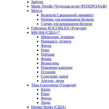
Janlynn
Magic Needle (Чудесная игла) (РОЗПРОДАЖ)
Міледі
Колекція Сакральний орнамент
Набори для вишивання бісером
Схеми для вишивання бісером
Гобелени ROGOBLEN (Румунія)
Mill Hill (США) *
Мініатюри, іграшки
Прикраси, підвіси
Фауна
Різне
Пейзажі
Флора
Великдень
Новорічні картини
Гелловін
Солодощі, напої
Ангели, люди
Thea Gouverneur (Голандія)
Квіти
Різне
Фауна
Люди
Design Works (США)