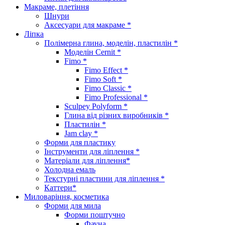
Макраме, плетіння
Шнури
Аксесуари для макраме *
Ліпка
Полімерна глина, моделін, пластилін *
Моделін Cernit *
Fimo *
Fimo Effect *
Fimo Soft *
Fimo Classic *
Fimo Professional *
Sculpey Polyform *
Глина від різних виробників *
Пластилін *
Jam clay *
Форми для пластику
Інструменти для ліплення *
Матеріали для ліплення*
Холодна емаль
Текстурні пластини для ліплення *
Каттери*
Миловаріння, косметика
Форми для мила
Форми поштучно
Фауна