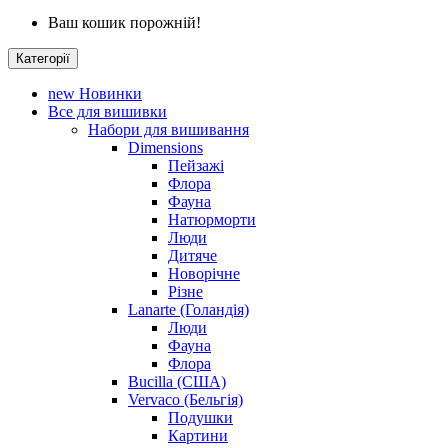
Ваш кошик порожній!
Категорії
new
Новинки
Все для вишивки
Набори для вишивання
Dimensions
Пейзажі
Флора
Фауна
Натюрморти
Люди
Дитяче
Новорічне
Різне
Lanarte (Голандія)
Люди
Фауна
Флора
Bucilla (США)
Vervaco (Бельгія)
Подушки
Картини