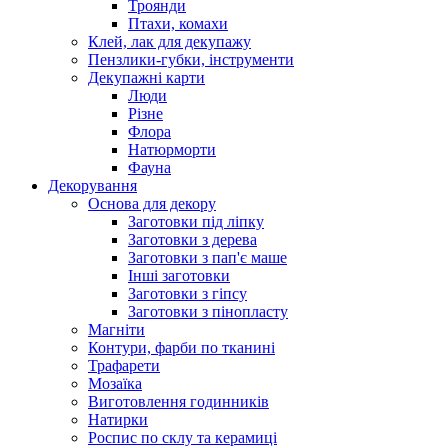
Троянди
Птахи, комахи
Клей, лак для декупажу
Пензлики-губки, інструменти
Декупажні карти
Люди
Різне
Флора
Натюрморти
Фауна
Декорування
Основа для декору
Заготовки під ліпку
Заготовки з дерева
Заготовки з пап'є маше
Інші заготовки
Заготовки з гіпсу
Заготовки з пінопласту
Магніти
Контури, фарби по тканині
Трафарети
Мозаїка
Виготовлення годинників
Натирки
Роспис по склу та керамиці