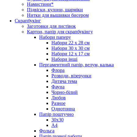
Намистини*
Підвіски, кулони, шарміки
Нитки для вышивки бисером
Скрапбукінг
Заготовки для листівок
Картон, папір для скрапбукінгу
Набори паперу
Набори 22 х 28 см
Набори 30 х 30 см
Набори 12 х 17 см
Набори інші
Пергаментний папір, велум, калька
Флора
Розводи, візерунки
Дитяча тема
Фауна
Чорно-білий
Любов
Разное
Однотонна
Папір поштучно
30х30
А4
Фольга
Папір ручної работи