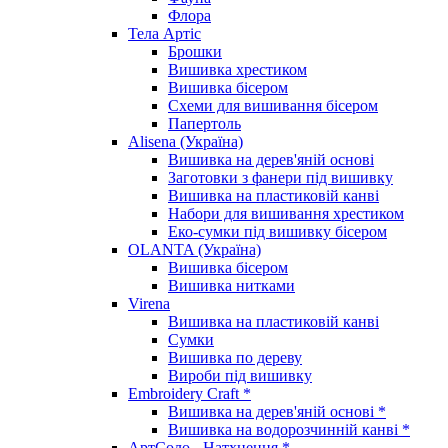
Флора
Тела Артіс
Брошки
Вишивка хрестиком
Вишивка бісером
Схеми для вишивання бісером
Папертоль
Alisena (Україна)
Вишивка на дерев'яній основі
Заготовки з фанери під вишивку
Вишивка на пластиковій канві
Набори для вишивання хрестиком
Еко-сумки під вишивку бісером
OLANTA (Україна)
Вишивка бісером
Вишивка нитками
Virena
Вишивка на пластиковій канві
Сумки
Вишивка по дереву
Вироби під вишивку
Embroidery Craft *
Вишивка на дерев'яній основі *
Вишивка на водорозчинній канві *
АртСоло - Натхнення *