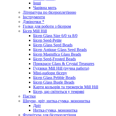
Інші
Чарівна мить
Література по бісероплетінню
Інструменти
Дзвіночки *
Голки для роботи з бісером
Бісер Mill Hill
Бісер Glass Size 6/0 та 8/0
Бісер Seed-Petite
Бісер Glass Seed Beads
Бісер Antique Glass Seed Beads
Бісер Magnifica Glass Beads
Бісер Seed-Frosted Beads
Прикраси Glass & Crystal Treasures
Гудзики Mill Hill (ручна работа)
Міні-набори бісеру
Бісер Glass Pebble Beads
Бісер Glass Bugle Beads
Карти кольорів та трежерсів Mill Hill
Бісер, що світиться у темряві
Паєтки
Шнури, дріт, нитка-гумка, мононитка
Дріт
Нитка-гумка, мононитка
Фурнітура для бісероплетіння