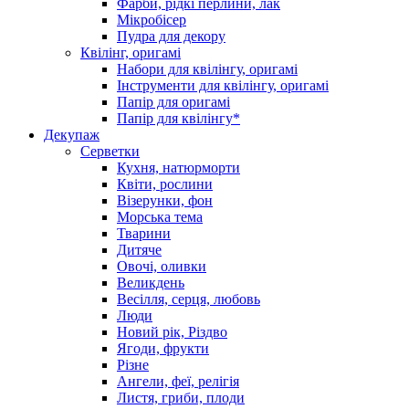
Фарби, рідкі перлини, лак
Мікробісер
Пудра для декору
Квілінг, оригамі
Набори для квілінгу, оригамі
Інструменти для квілінгу, оригамі
Папір для оригамі
Папір для квілінгу*
Декупаж
Серветки
Кухня, натюрморти
Квіти, рослини
Візерунки, фон
Морська тема
Тварини
Дитяче
Овочі, оливки
Великдень
Весілля, серця, любовь
Люди
Новий рік, Різдво
Ягоди, фрукти
Різне
Ангели, феї, релігія
Листя, гриби, плоди