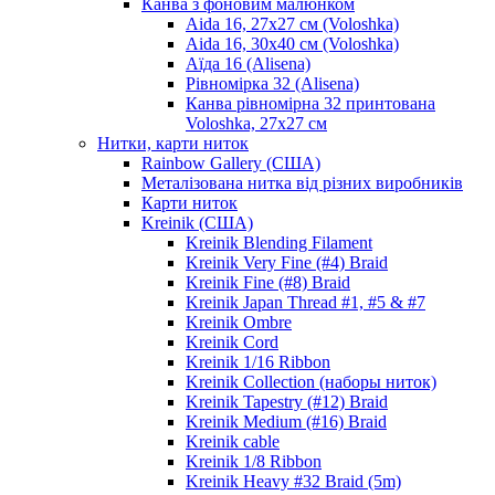
Канва з фоновим малюнком
Aida 16, 27х27 см (Voloshka)
Aida 16, 30х40 см (Voloshka)
Аїда 16 (Alisena)
Рівномірка 32 (Alisena)
Канва рівномірна 32 принтована
Voloshka, 27х27 см
Нитки, карти ниток
Rainbow Gallery (США)
Металізована нитка від різних виробників
Карти ниток
Kreinik (США)
Kreinik Blending Filament
Kreinik Very Fine (#4) Braid
Kreinik Fine (#8) Braid
Kreinik Japan Thread #1, #5 & #7
Kreinik Ombre
Kreinik Cord
Kreinik 1/16 Ribbon
Kreinik Collection (наборы ниток)
Kreinik Tapestry (#12) Braid
Kreinik Medium (#16) Braid
Kreinik cable
Kreinik 1/8 Ribbon
Kreinik Heavy #32 Braid (5m)