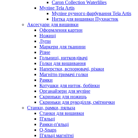
Caron Collection Waterlilies
Муліне Tela Artis
Муліне ручного фарбування Tela Artis
Нитка для вишивки Пухнастик
Аксесуари для вишивки
Оформлення картин
Ножиці
Лупи
Маркери для тканини
Різне
Гольниці, нитковдівачі
Голки для вишивання
Наперстки, вспорювачі, різаки
Магніти-тримачі голки
Рамки
Котушки для ниток, бобінки
Органайзери для муліне
Скриньки для ножиць
Скриньки для рукоділля, смітнички
Станки, рамки, пяльца
Станки для вишивки
П'яльці
Рамки-п'яльці
Q-Snaps
П'яльці магнітні