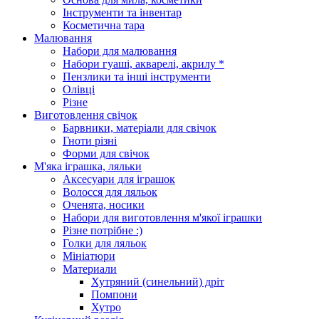
Інструменти та інвентар
Косметична тара
Малювання
Набори для малювання
Набори гуаші, акварелі, акрилу *
Пензлики та інші інструменти
Олівці
Різне
Виготовлення свічок
Барвники, матеріали для свічок
Гноти різні
Форми для свічок
М'яка іграшка, ляльки
Аксесуари для іграшок
Волосся для ляльок
Оченята, носики
Набори для виготовлення м'якої іграшки
Різне потрібне :)
Голки для ляльок
Мініатюри
Материали
Хутряний (синельний) дріт
Помпони
Хутро