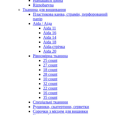
Наніашвілі Ірина
Riznobarvna
Тканина для вишивання
Пластикова канва, страмін, перфорований
папір
Aida / Аіда
Aida 11
Aida 16
Aida 14
Aida 18
Aida-стрічка
Aida 20
Рівномірна тканина
25 count
27 count
18 count
28 count
10 count
32 count
22 count
16 count
35 count
Спеціальні тканини
Рушники, скатертини, серветки
Сорочки з місцем для вишивки