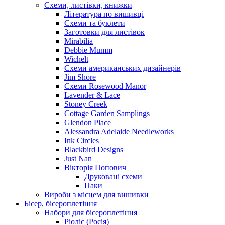
Схеми, листівки, книжки
Література по вишивці
Схеми та буклети
Заготовки для листівок
Mirabilia
Debbie Mumm
Wichelt
Схеми американських дизайнерів
Jim Shore
Cхеми Rosewood Manor
Lavender & Lace
Stoney Creek
Cottage Garden Samplings
Glendon Place
Alessandra Adelaide Needleworks
Ink Circles
Blackbird Designs
Just Nan
Вікторія Попович
Друковані схеми
Паки
Вироби з місцем для вишивки
Бісер, бісероплетіння
Набори для бісероплетіння
Ріоліс (Росія)