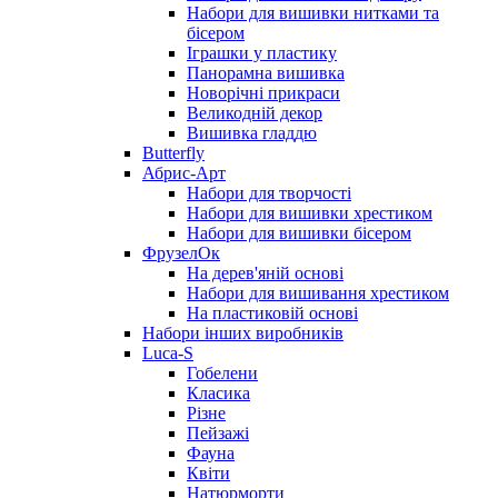
Набори для вишивки нитками та
бісером
Іграшки у пластику
Панорамна вишивка
Новорічні прикраси
Великодній декор
Вишивка гладдю
Butterfly
Абрис-Арт
Набори для творчості
Набори для вишивки хрестиком
Набори для вишивки бісером
ФрузелОк
На дерев'яній основі
Набори для вишивання хрестиком
На пластиковій основі
Набори інших виробників
Luca-S
Гобелени
Класика
Різне
Пейзажі
Фауна
Квіти
Натюрморти