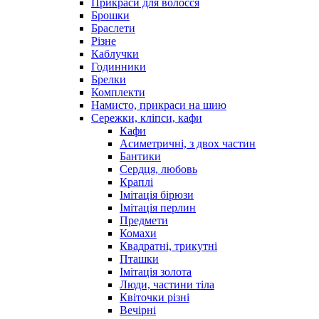
Прикраси для волосся
Брошки
Браслети
Різне
Каблучки
Годинники
Брелки
Комплекти
Намисто, прикраси на шию
Сережки, кліпси, кафи
Кафи
Асиметричні, з двох частин
Бантики
Сердця, любовь
Краплі
Імітація бірюзи
Імітація перлин
Предмети
Комахи
Квадратні, трикутні
Пташки
Імітація золота
Люди, частини тіла
Квіточки різні
Вечірні