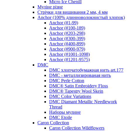
Micro Ice Chenill
Муліне різне
Стрічки для вишивання 2 мм, 4 мм
Anchor (100% длинноволокнистый хлопок)
Anchor (#1-99)
Anchor (#100-189)
Anchor (#203-298)
Anchor (#300-399)
Anchor (#400-899)
Anchor (#900-979)
Anchor (#1001-1098)
Anchor (#1201-9575)
DMC
DMC хлопчатобумажная нить art.177
DMC - металлизированая нить
DMC Perle Cotton
DMC® Satin Embroidery Floss
DMC® Tapestry Wool Skein
DMC Color Variations
DMC Diamant Metallic Needlework
Thread
Наборы мулине
DMC Etoile
Caron Collection
Caron Collection Wildflowers