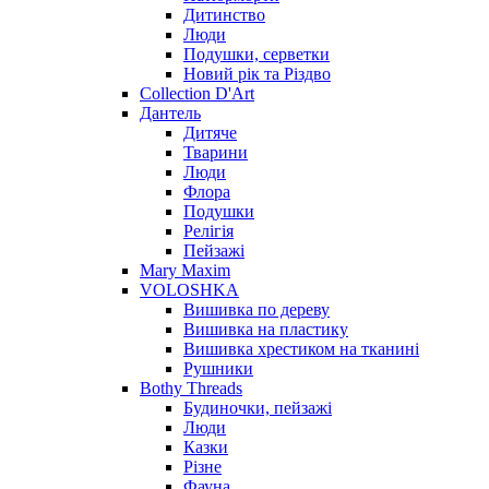
Дитинство
Люди
Подушки, серветки
Новий рік та Різдво
Collection D'Art
Дантель
Дитяче
Тварини
Люди
Флора
Подушки
Релігія
Пейзажі
Mary Maxim
VOLOSHKA
Вишивка по дереву
Вишивка на пластику
Вишивка хрестиком на тканині
Рушники
Bothy Threads
Будиночки, пейзажі
Люди
Казки
Різне
Фауна