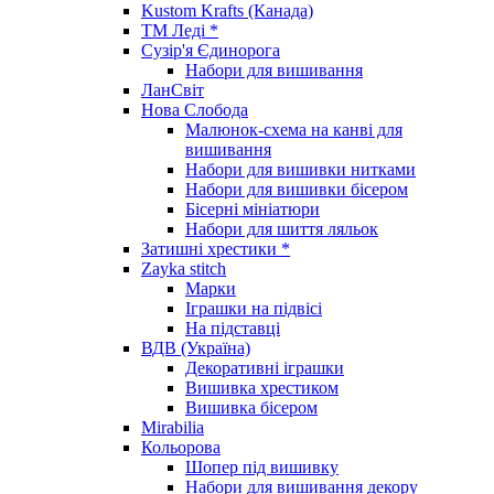
Kustom Krafts (Канада)
ТМ Леді *
Сузір'я Єдинорога
Набори для вишивання
ЛанСвіт
Нова Слобода
Малюнок-схема на канві для
вишивання
Набори для вишивки нитками
Набори для вишивки бісером
Бісерні мініатюри
Набори для шиття ляльок
Затишні хрестики *
Zayka stitch
Марки
Іграшки на підвісі
На підставці
ВДВ (Україна)
Декоративні іграшки
Вишивка хрестиком
Вишивка бісером
Mirabilia
Кольорова
Шопер під вишивку
Набори для вишивання декору