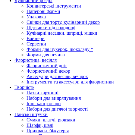
Кулінарний розділ
Кондитерські інструменти
Паперові форми
Упаковка
Свічки для торту, кулінарний декор
Підставки під солодощі
Кулінарні насадки, шприці, мішки
Вайнери
Серветки
Форми для цукерок, шоколаду *
Форми для печива
Флористика, весілля
Флористичний дріт
Флористичний декор
Аксесуари для весіль, вечірок
Інструменти та аксесуари для флористики
Творчість
Пазли картонні
Набори для видряпування
Інші канцтовари
Набори для дитячої творчості
Панські штучки
Сумки, клатчі, рюкзаки
Шарфи, шалі
Прикраси, біжутерія