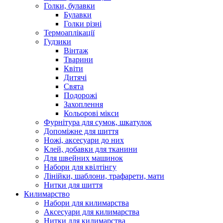
Голки, булавки
Булавки
Голки різні
Термоаплікації
Гудзики
Вінтаж
Тварини
Квіти
Дитячі
Свята
Подорожі
Захоплення
Кольорові мікси
Фурнітура для сумок, шкатулок
Допоміжне для шиття
Ножі, аксесуари до них
Клей, добавки для тканини
Для швейних машинок
Набори для квілтінгу
Лінійки, шаблони, трафарети, мати
Нитки для шиття
Килимарство
Набори для килимарства
Аксесуари для килимарства
Нитки для килимарства