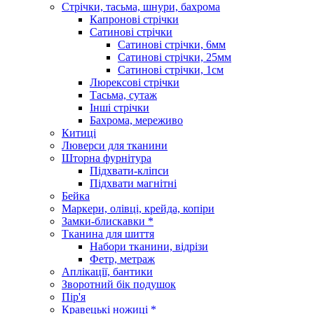
Стрічки, тасьма, шнури, бахрома
Капронові стрічки
Сатинові стрічки
Сатинові стрічки, 6мм
Сатинові стрічки, 25мм
Сатинові стрічки, 1см
Люрексові стрічки
Тасьма, сутаж
Інші стрічки
Бахрома, мереживо
Китиці
Люверси для тканини
Шторна фурнітура
Підхвати-кліпси
Підхвати магнітні
Бейка
Маркери, олівці, крейда, копіри
Замки-блискавки *
Тканина для шиття
Набори тканини, відрізи
Фетр, метраж
Аплікації, бантики
Зворотний бік подушок
Пір'я
Кравецькі ножиці *