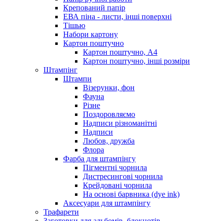
Крепований папір
ЕВА піна - листи, інші поверхні
Тішью
Набори картону
Картон поштучно
Картон поштучно, А4
Картон поштучно, інші розміри
Штампінг
Штампи
Візерунки, фон
Фауна
Різне
Поздоровляємо
Надписи різноманітні
Надписи
Любов, дружба
Флора
Фарба для штампінгу
Пігментні чорнила
Дистресингові чорнила
Крейдовані чорнила
На основі барвника (dye ink)
Аксесуари для штампінгу
Трафарети
Заготовки для альбомів, блокнотів