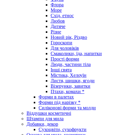
Флора
Море
Схід, етнос
Любов
Дитяче
Різне
Новий рік, Різдво
Гороскопи
Для чоловіків
Смаколики, їда, напитки
Прості форми
Люди, частини тіла
Інші свята
Містика, Хелоуїн
Листя, шишки, ягоди
Візерунки, завитки
Птахи, комахи *
Форми в палетах
Форми під нарізку *
Силіконові форми та молди
Віддушки косметичні
Штампи для мила
Добавки, декор
Сухоцвіти, сухофрукти
Основа для мила, косметики