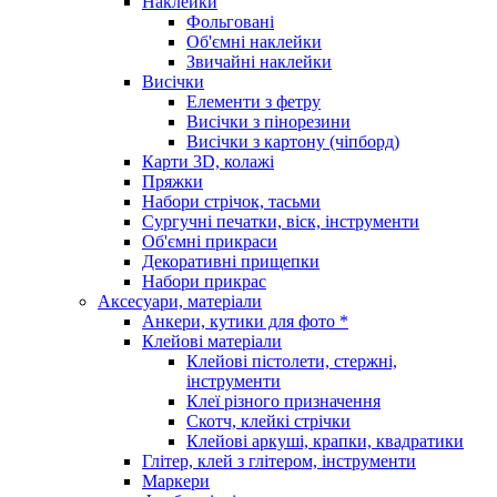
Наклейки
Фольговані
Об'ємні наклейки
Звичайні наклейки
Висічки
Елементи з фетру
Висічки з пінорезини
Висічки з картону (чіпборд)
Карти 3D, колажі
Пряжки
Набори стрічок, тасьми
Сургучні печатки, віск, інструменти
Об'ємні прикраси
Декоративні прищепки
Набори прикрас
Аксесуари, матеріали
Анкери, кутики для фото *
Клейові матеріали
Клейові пістолети, стержні,
інструменти
Клеї різного призначення
Скотч, клейкі стрічки
Клейові аркуші, крапки, квадратики
Глітер, клей з глітером, інструменти
Маркери