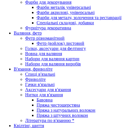
Фарби для декорування
Фарби металік універсальні
Фарби акрилові, універсальні
Фарби для металу, золочення та реставрації
Спеціальні складові, добавки
Фурнітура декоративна
Валяння, фетр
Фетр різноманітний
Фетр (войлок) листовий
Голки, аксесуари для фелтингу
Вовна для валяння
Набори для валяння картин
Набори для валяння виробів
В'язання, фриволіте
Спиці в'язальні
Фриволіте
Гачки в'язальні
Аксесуари для в'язання
Нитки для в'язання
Бавовна
Пряжа чистошерстяна
Пряжа з натуральних волокон
Пряжа з штучних волокон
Література по в'язанню *
Квілтінг, шиття