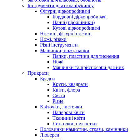
Інструменти для скрапбукингу
Фігурні діркопробивачі
Бордюрні діркопробивачі
Панчі (пробійники)
Кутові діркопробивачі
Ножиці, фігурні ножиці
Ножі, різаки
Різні інструменти
Машинки, ножі, папки
Папки, пластини для тиснення
Ножі
Машинки та приспособи для них
Прикраси
Брадси
Круги, квадрати
Квіти, флора
Свята
Різне
Квіточки, листочки
Паперові квіти
Тканинні квіти
Листочки, пелюстки
Половинки намистин, стрази, камінчики
Люверси