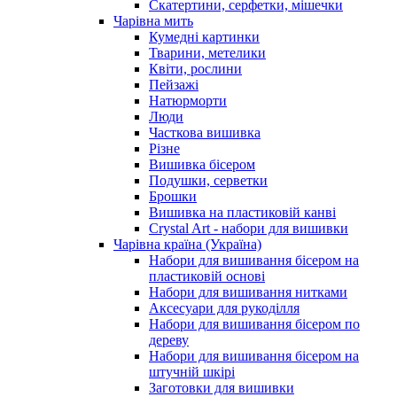
Скатертини, серфетки, мішечки
Чарiвна мить
Кумедні картинки
Тварини, метелики
Квіти, рослини
Пейзажі
Натюрморти
Люди
Часткова вишивка
Різне
Вишивка бісером
Подушки, серветки
Брошки
Вишивка на пластиковій канві
Crystal Art - набори для вишивки
Чарівна країна (Україна)
Набори для вишивання бісером на
пластиковій основі
Набори для вишивання нитками
Аксесуари для рукоділля
Набори для вишивання бісером по
дереву
Набори для вишивання бісером на
штучній шкірі
Заготовки для вишивки