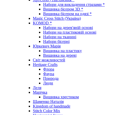
Набори для викладення стразами *
Вишивка бісером 3D *
Вишивка бісером на одязі *
Magic Cross Stitch (Україна)
KOMOD *
Набори на дерев'яній основі
Набори на пластиковій основі
Набори на тканині
Набори бісерні
Юркевич Марія
Вишивка на пластику
Вишивка на дереві
Світ можливостей
Heritage Crafts
Флора
Фауна
Природа
Люди
Леля
Марічка
Вишивка хрестиком
Шаменко Наталія
Kingdom of handmade
Stitch Color Mix