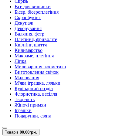
Скрізь
Все для вишивки
Бісер, бісероплетіння
Скрапбукінг
Декупаж
Декорування
Валяння, фетр
Плетіння, фриволіте
Квілтінг, шиття
Килимарство
Макраме, плетіння
Ліпка
Миловаріння, косметика
Виготовлення свічок
Малювання
М'яка іграшка, ляльки
Кулінарний розділ
Флористика, весілля
Творчість
Жіночі примхи
Іграшки
Подарунки, свята
Товарів
0
0.00грн.