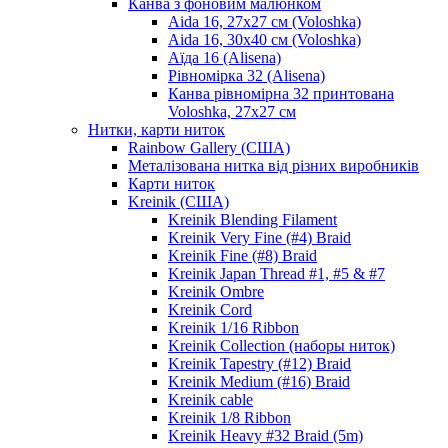
Канва з фоновим малюнком
Aida 16, 27х27 см (Voloshka)
Aida 16, 30х40 см (Voloshka)
Аїда 16 (Alisena)
Рівномірка 32 (Alisena)
Канва рівномірна 32 принтована
Voloshka, 27х27 см
Нитки, карти ниток
Rainbow Gallery (США)
Металізована нитка від різних виробників
Карти ниток
Kreinik (США)
Kreinik Blending Filament
Kreinik Very Fine (#4) Braid
Kreinik Fine (#8) Braid
Kreinik Japan Thread #1, #5 & #7
Kreinik Ombre
Kreinik Cord
Kreinik 1/16 Ribbon
Kreinik Collection (наборы ниток)
Kreinik Tapestry (#12) Braid
Kreinik Medium (#16) Braid
Kreinik cable
Kreinik 1/8 Ribbon
Kreinik Heavy #32 Braid (5m)