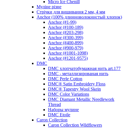
Micro Ice Chenill
Муліне різне
Стрічки для вишивання 2 мм, 4 мм
Anchor (100% длинноволокнистый хлопок)
Anchor (#1-99)
Anchor (#100-189)
Anchor (#203-298)
Anchor (#300-399)
Anchor (#400-899)
Anchor (#900-979)
Anchor (#1001-1098)
Anchor (#1201-9575)
DMC
DMC хлопчатобумажная нить art.177
DMC - металлизированая нить
DMC Perle Cotton
DMC® Satin Embroidery Floss
DMC® Tapestry Wool Skein
DMC Color Variations
DMC Diamant Metallic Needlework
Thread
Наборы мулине
DMC Etoile
Caron Collection
Caron Collection Wildflowers