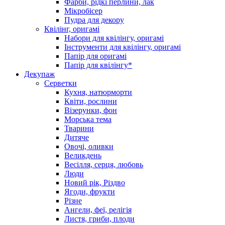
Фарби, рідкі перлини, лак
Мікробісер
Пудра для декору
Квілінг, оригамі
Набори для квілінгу, оригамі
Інструменти для квілінгу, оригамі
Папір для оригамі
Папір для квілінгу*
Декупаж
Серветки
Кухня, натюрморти
Квіти, рослини
Візерунки, фон
Морська тема
Тварини
Дитяче
Овочі, оливки
Великдень
Весілля, серця, любовь
Люди
Новий рік, Різдво
Ягоди, фрукти
Різне
Ангели, феї, релігія
Листя, гриби, плоди