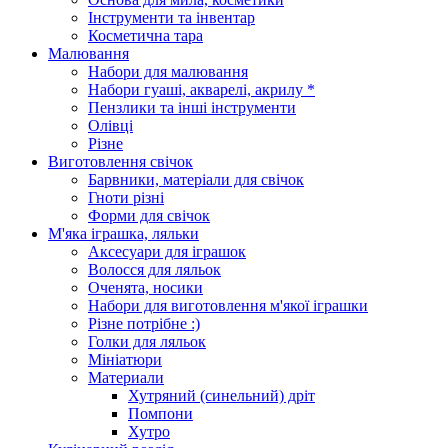
Інструменти та інвентар
Косметична тара
Малювання
Набори для малювання
Набори гуаші, акварелі, акрилу *
Пензлики та інші інструменти
Олівці
Різне
Виготовлення свічок
Барвники, матеріали для свічок
Гноти різні
Форми для свічок
М'яка іграшка, ляльки
Аксесуари для іграшок
Волосся для ляльок
Оченята, носики
Набори для виготовлення м'якої іграшки
Різне потрібне :)
Голки для ляльок
Мініатюри
Материали
Хутряний (синельний) дріт
Помпони
Хутро