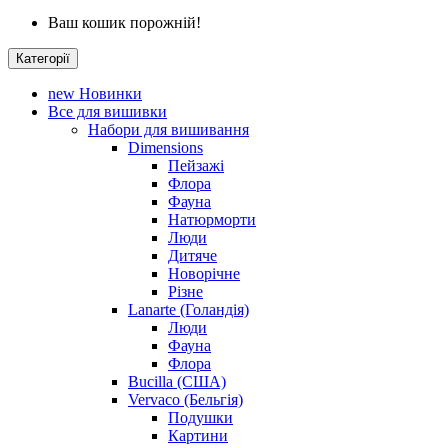
Ваш кошик порожній!
Категорії
new
Новинки
Все для вишивки
Набори для вишивання
Dimensions
Пейзажі
Флора
Фауна
Натюрморти
Люди
Дитяче
Новорічне
Різне
Lanarte (Голандія)
Люди
Фауна
Флора
Bucilla (США)
Vervaco (Бельгія)
Подушки
Картини