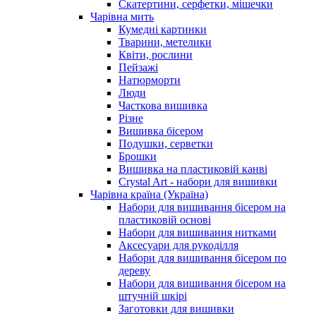
Скатертини, серфетки, мішечки
Чарiвна мить
Кумедні картинки
Тварини, метелики
Квіти, рослини
Пейзажі
Натюрморти
Люди
Часткова вишивка
Різне
Вишивка бісером
Подушки, серветки
Брошки
Вишивка на пластиковій канві
Crystal Art - набори для вишивки
Чарівна країна (Україна)
Набори для вишивання бісером на
пластиковій основі
Набори для вишивання нитками
Аксесуари для рукоділля
Набори для вишивання бісером по
дереву
Набори для вишивання бісером на
штучній шкірі
Заготовки для вишивки