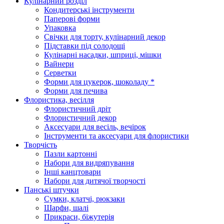
Кулінарний розділ
Кондитерські інструменти
Паперові форми
Упаковка
Свічки для торту, кулінарний декор
Підставки під солодощі
Кулінарні насадки, шприці, мішки
Вайнери
Серветки
Форми для цукерок, шоколаду *
Форми для печива
Флористика, весілля
Флористичний дріт
Флористичний декор
Аксесуари для весіль, вечірок
Інструменти та аксесуари для флористики
Творчість
Пазли картонні
Набори для видряпування
Інші канцтовари
Набори для дитячої творчості
Панські штучки
Сумки, клатчі, рюкзаки
Шарфи, шалі
Прикраси, біжутерія