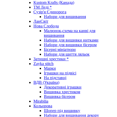
Kustom Krafts (Канада)
ТМ Леді *
Сузір'я Єдинорога
Набори для вишивання
ЛанСвіт
Нова Слобода
Малюнок-схема на канві для
вишивання
Набори для вишивки нитками
Набори для вишивки бісером
Бісерні мініатюри
Набори для шиття ляльок
Затишні хрестики *
Zayka stitch
Марки
Іграшки на підвісі
На підставці
ВДВ (Україна)
Декоративні іграшки
Вишивка хрестиком
Вишивка бісером
Mirabilia
Кольорова
Шопер під вишивку
Набори для вишивання декору