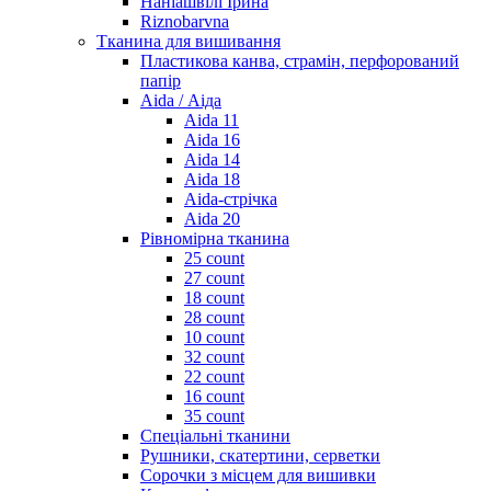
Наніашвілі Ірина
Riznobarvna
Тканина для вишивання
Пластикова канва, страмін, перфорований
папір
Aida / Аіда
Aida 11
Aida 16
Aida 14
Aida 18
Aida-стрічка
Aida 20
Рівномірна тканина
25 count
27 count
18 count
28 count
10 count
32 count
22 count
16 count
35 count
Спеціальні тканини
Рушники, скатертини, серветки
Сорочки з місцем для вишивки