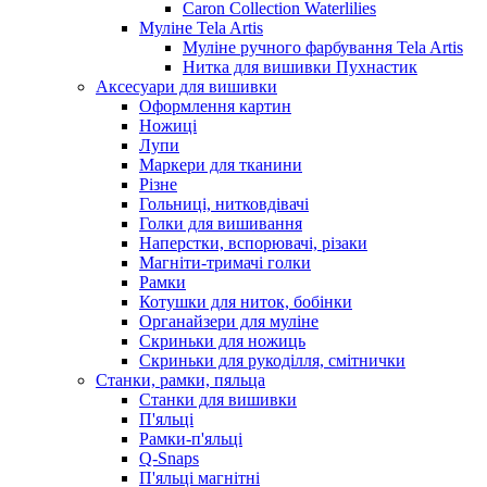
Caron Collection Waterlilies
Муліне Tela Artis
Муліне ручного фарбування Tela Artis
Нитка для вишивки Пухнастик
Аксесуари для вишивки
Оформлення картин
Ножиці
Лупи
Маркери для тканини
Різне
Гольниці, нитковдівачі
Голки для вишивання
Наперстки, вспорювачі, різаки
Магніти-тримачі голки
Рамки
Котушки для ниток, бобінки
Органайзери для муліне
Скриньки для ножиць
Скриньки для рукоділля, смітнички
Станки, рамки, пяльца
Станки для вишивки
П'яльці
Рамки-п'яльці
Q-Snaps
П'яльці магнітні