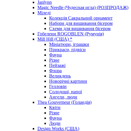
Janlynn
Magic Needle (Чудесная игла) (РОЗПРОДАЖ)
Міледі
Колекція Сакральний орнамент
Набори для вишивання бісером
Схеми для вишивання бісером
Гобелени ROGOBLEN (Румунія)
Mill Hill (США) *
Мініатюри, іграшки
Прикраси, підвіси
Фауна
Різне
Пейзажі
Флора
Великдень
Новорічні картини
Гелловін
Солодощі, напої
Ангели, люди
Thea Gouverneur (Голандія)
Квіти
Різне
Фауна
Люди
Design Works (США)