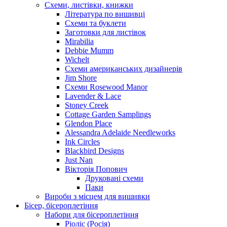
Схеми, листівки, книжки
Література по вишивці
Схеми та буклети
Заготовки для листівок
Mirabilia
Debbie Mumm
Wichelt
Схеми американських дизайнерів
Jim Shore
Cхеми Rosewood Manor
Lavender & Lace
Stoney Creek
Cottage Garden Samplings
Glendon Place
Alessandra Adelaide Needleworks
Ink Circles
Blackbird Designs
Just Nan
Вікторія Попович
Друковані схеми
Паки
Вироби з місцем для вишивки
Бісер, бісероплетіння
Набори для бісероплетіння
Ріоліс (Росія)