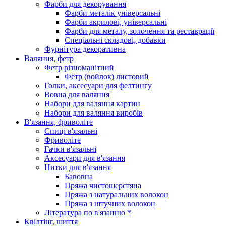
Фарби для декорування
Фарби металік універсальні
Фарби акрилові, універсальні
Фарби для металу, золочення та реставрації
Спеціальні складові, добавки
Фурнітура декоративна
Валяння, фетр
Фетр різноманітний
Фетр (войлок) листовий
Голки, аксесуари для фелтингу
Вовна для валяння
Набори для валяння картин
Набори для валяння виробів
В'язання, фриволіте
Спиці в'язальні
Фриволіте
Гачки в'язальні
Аксесуари для в'язання
Нитки для в'язання
Бавовна
Пряжа чистошерстяна
Пряжа з натуральних волокон
Пряжа з штучних волокон
Література по в'язанню *
Квілтінг, шиття