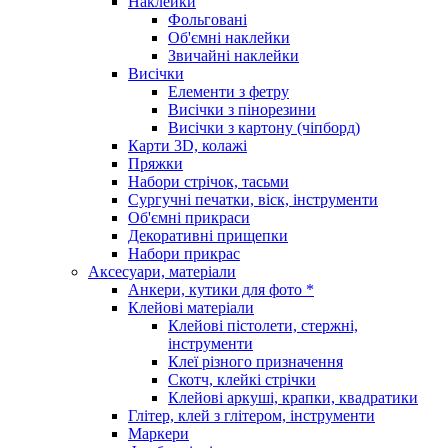
Наклейки
Фольговані
Об'ємні наклейки
Звичайні наклейки
Висічки
Елементи з фетру
Висічки з пінорезини
Висічки з картону (чіпборд)
Карти 3D, колажі
Пряжки
Набори стрічок, тасьми
Сургучні печатки, віск, інструменти
Об'ємні прикраси
Декоративні прищепки
Набори прикрас
Аксесуари, матеріали
Анкери, кутики для фото *
Клейові матеріали
Клейові пістолети, стержні,
інструменти
Клеї різного призначення
Скотч, клейкі стрічки
Клейові аркуші, крапки, квадратики
Глітер, клей з глітером, інструменти
Маркери