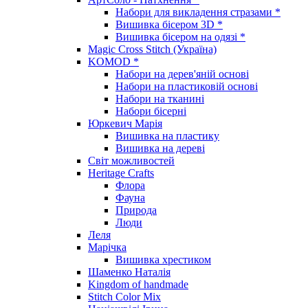
Набори для викладення стразами *
Вишивка бісером 3D *
Вишивка бісером на одязі *
Magic Cross Stitch (Україна)
KOMOD *
Набори на дерев'яній основі
Набори на пластиковій основі
Набори на тканині
Набори бісерні
Юркевич Марія
Вишивка на пластику
Вишивка на дереві
Світ можливостей
Heritage Crafts
Флора
Фауна
Природа
Люди
Леля
Марічка
Вишивка хрестиком
Шаменко Наталія
Kingdom of handmade
Stitch Color Mix