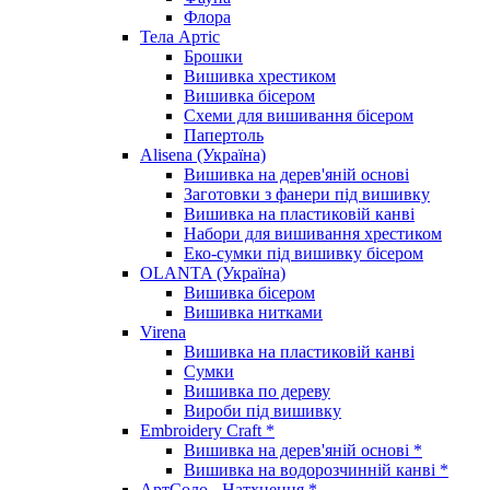
Флора
Тела Артіс
Брошки
Вишивка хрестиком
Вишивка бісером
Схеми для вишивання бісером
Папертоль
Alisena (Україна)
Вишивка на дерев'яній основі
Заготовки з фанери під вишивку
Вишивка на пластиковій канві
Набори для вишивання хрестиком
Еко-сумки під вишивку бісером
OLANTA (Україна)
Вишивка бісером
Вишивка нитками
Virena
Вишивка на пластиковій канві
Сумки
Вишивка по дереву
Вироби під вишивку
Embroidery Craft *
Вишивка на дерев'яній основі *
Вишивка на водорозчинній канві *
АртСоло - Натхнення *