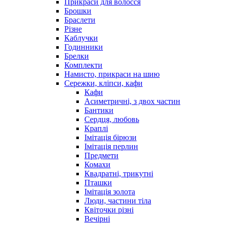
Прикраси для волосся
Брошки
Браслети
Різне
Каблучки
Годинники
Брелки
Комплекти
Намисто, прикраси на шию
Сережки, кліпси, кафи
Кафи
Асиметричні, з двох частин
Бантики
Сердця, любовь
Краплі
Імітація бірюзи
Імітація перлин
Предмети
Комахи
Квадратні, трикутні
Пташки
Імітація золота
Люди, частини тіла
Квіточки різні
Вечірні