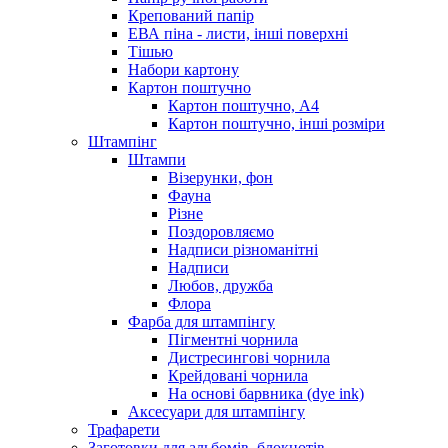
Крепований папір
ЕВА піна - листи, інші поверхні
Тішью
Набори картону
Картон поштучно
Картон поштучно, А4
Картон поштучно, інші розміри
Штампінг
Штампи
Візерунки, фон
Фауна
Різне
Поздоровляємо
Надписи різноманітні
Надписи
Любов, дружба
Флора
Фарба для штампінгу
Пігментні чорнила
Дистресингові чорнила
Крейдовані чорнила
На основі барвника (dye ink)
Аксесуари для штампінгу
Трафарети
Заготовки для альбомів, блокнотів