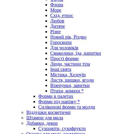
Флора
Море
Схід, етнос
Любов
Дитяче
Різне
Новий рік, Різдво
Гороскопи
Для чоловіків
Смаколики, їда, напитки
Прості форми
Люди, частини тіла
Інші свята
Містика, Хелоуїн
Листя, шишки, ягоди
Візерунки, завитки
Птахи, комахи *
Форми в палетах
Форми під нарізку *
Силіконові форми та молди
Віддушки косметичні
Штампи для мила
Добавки, декор
Сухоцвіти, сухофрукти
Основа для мила, косметики