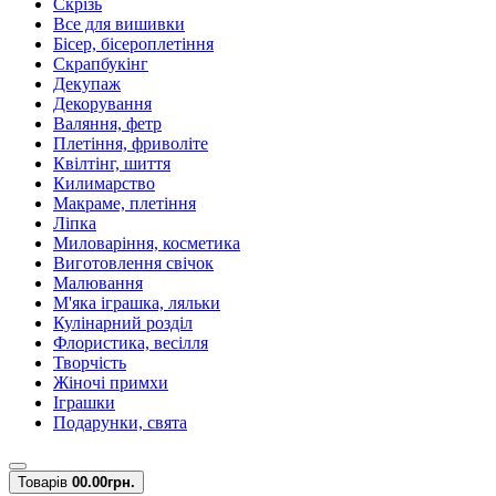
Скрізь
Все для вишивки
Бісер, бісероплетіння
Скрапбукінг
Декупаж
Декорування
Валяння, фетр
Плетіння, фриволіте
Квілтінг, шиття
Килимарство
Макраме, плетіння
Ліпка
Миловаріння, косметика
Виготовлення свічок
Малювання
М'яка іграшка, ляльки
Кулінарний розділ
Флористика, весілля
Творчість
Жіночі примхи
Іграшки
Подарунки, свята
Товарів
0
0.00грн.