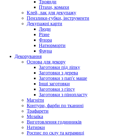
Троянди
Птахи, комахи
Клей, лак для декупажу
Пензлики-губки, інструменти
Декупажні карти
Люди
Різне
Флора
Натюрморти
Фауна
Декорування
Основа для декору
Заготовки під ліпку
Заготовки з дерева
Заготовки з пап'є маше
Інші заготовки
Заготовки з гіпсу
Заготовки з пінопласту
Магніти
Контури, фарби по тканині
Трафарети
Мозаїка
Виготовлення годинників
Натирки
Роспис по склу та керамиці