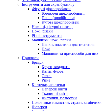
Інструменти для скрапбукингу
Фігурні діркопробивачі
Бордюрні діркопробивачі
Панчі (пробійники)
Кутові діркопробивачі
Ножиці, фігурні ножиці
Ножі, різаки
Різні інструменти
Машинки, ножі, папки
Папки, пластини для тиснення
Ножі
Машинки та приспособи для них
Прикраси
Брадси
Круги, квадрати
Квіти, флора
Свята
Різне
Квіточки, листочки
Паперові квіти
Тканинні квіти
Листочки, пелюстки
Половинки намистин, стрази, камінчики
Люверси