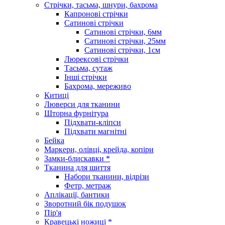
Стрічки, тасьма, шнури, бахрома
Капронові стрічки
Сатинові стрічки
Сатинові стрічки, 6мм
Сатинові стрічки, 25мм
Сатинові стрічки, 1см
Люрексові стрічки
Тасьма, сутаж
Інші стрічки
Бахрома, мереживо
Китиці
Люверси для тканини
Шторна фурнітура
Підхвати-кліпси
Підхвати магнітні
Бейка
Маркери, олівці, крейда, копіри
Замки-блискавки *
Тканина для шиття
Набори тканини, відрізи
Фетр, метраж
Аплікації, бантики
Зворотний бік подушок
Пір'я
Кравецькі ножиці *