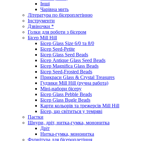
Інші
Чарівна мить
Література по бісероплетінню
Інструменти
Дзвіночки *
Голки для роботи з бісером
Бісер Mill Hill
Бісер Glass Size 6/0 та 8/0
Бісер Seed-Petite
Бісер Glass Seed Beads
Бісер Antique Glass Seed Beads
Бісер Magnifica Glass Beads
Бісер Seed-Frosted Beads
Прикраси Glass & Crystal Treasures
Гудзики Mill Hill (ручна работа)
Міні-набори бісеру
Бісер Glass Pebble Beads
Бісер Glass Bugle Beads
Карти кольорів та трежерсів Mill Hill
Бісер, що світиться у темряві
Паєтки
Шнури, дріт, нитка-гумка, мононитка
Дріт
Нитка-гумка, мононитка
Фурнітура для бісероплетіння