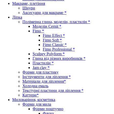
Макраме, плетіння
Шнури
Аксесуари для макраме *
Ліпка
Полімерна глина, моделін, пластилін *
Моделін Cernit *
Fimo *
Fimo Effect *
Fimo Soft *
Fimo Classic *
Fimo Professional *
Sculpey Polyform *
Глина від різних виробників *
Пластилін *
Jam clay *
Форми для пластику
Інструменти для ліплення *
Матеріали для ліплення*
Холодна емаль
Текстурні пластини для ліплення *
Каттери*
Миловаріння, косметика
Форми для мила
Форми поштучно
Фауна