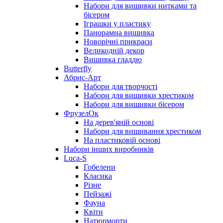
Набори для вишивки нитками та
бісером
Іграшки у пластику
Панорамна вишивка
Новорічні прикраси
Великодній декор
Вишивка гладдю
Butterfly
Абрис-Арт
Набори для творчості
Набори для вишивки хрестиком
Набори для вишивки бісером
ФрузелОк
На дерев'яній основі
Набори для вишивання хрестиком
На пластиковій основі
Набори інших виробників
Luca-S
Гобелени
Класика
Різне
Пейзажі
Фауна
Квіти
Натюрморти