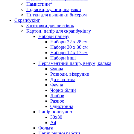
Намистини*
Підвіски, кулони, шарміки
Нитки для вышивки бисером
Скрапбукінг
Заготовки для листівок
Картон, папір для скрапбукінгу
Набори паперу
Набори 22 х 28 см
Набори 30 х 30 см
Набори 12 х 17 см
Набори інші
Пергаментний папір, велум, калька
Флора
Розводи, візерунки
Дитяча тема
Фауна
Чорно-білий
Любов
Разное
Однотонна
Папір поштучно
30х30
А4
Фольга
Папір ручної работи