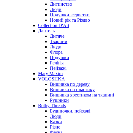
Дитинство
Люди
Подушки, серветки
Новий рік та Різдво
Collection D'Art
Дантель
Дитяче
Тварини
Люди
Флора
Подушки
Релігія
Пейзажі
Mary Maxim
VOLOSHKA
Вишивка по дереву
Вишивка на пластику
Вишивка хрестиком на тканині
Рушники
Bothy Threads
Будиночки, пейзажі
Люди
Казки
Різне
Фауна