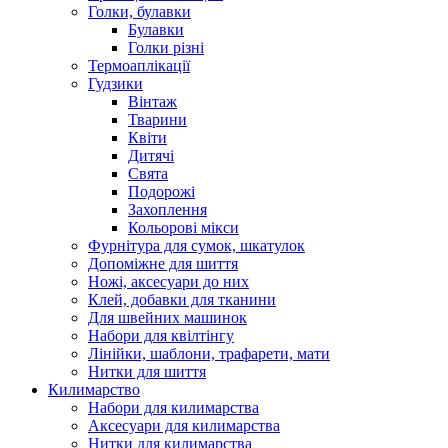
Голки, булавки
Булавки
Голки різні
Термоаплікації
Гудзики
Вінтаж
Тварини
Квіти
Дитячі
Свята
Подорожі
Захоплення
Кольорові мікси
Фурнітура для сумок, шкатулок
Допоміжне для шиття
Ножі, аксесуари до них
Клей, добавки для тканини
Для швейних машинок
Набори для квілтінгу
Лінійки, шаблони, трафарети, мати
Нитки для шиття
Килимарство
Набори для килимарства
Аксесуари для килимарства
Нитки для килимарства