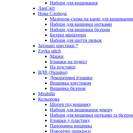
Набори для вишивання
ЛанСвіт
Нова Слобода
Малюнок-схема на канві для вишивання
Набори для вишивки нитками
Набори для вишивки бісером
Бісерні мініатюри
Набори для шиття ляльок
Затишні хрестики *
Zayka stitch
Марки
Іграшки на підвісі
На підставці
ВДВ (Україна)
Декоративні іграшки
Вишивка хрестиком
Вишивка бісером
Mirabilia
Кольорова
Шопер під вишивку
Набори для вишивання декору
Набори для вишивки нитками та бісеро
Іграшки у пластику
Панорамна вишивка
Новорічні прикраси