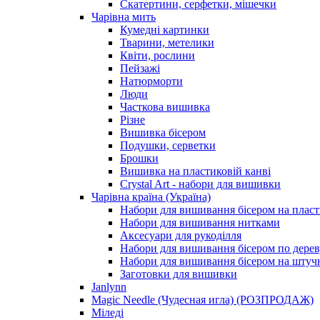
Скатертини, серфетки, мішечки
Чарiвна мить
Кумедні картинки
Тварини, метелики
Квіти, рослини
Пейзажі
Натюрморти
Люди
Часткова вишивка
Різне
Вишивка бісером
Подушки, серветки
Брошки
Вишивка на пластиковій канві
Crystal Art - набори для вишивки
Чарівна країна (Україна)
Набори для вишивання бісером на пласт
Набори для вишивання нитками
Аксесуари для рукоділля
Набори для вишивання бісером по дерев
Набори для вишивання бісером на штучн
Заготовки для вишивки
Janlynn
Magic Needle (Чудесная игла) (РОЗПРОДАЖ)
Міледі