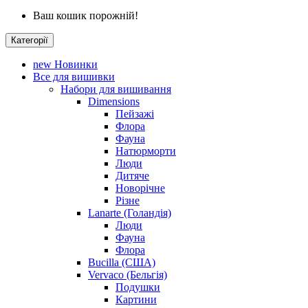
Ваш кошик порожній!
Категорії
new
Новинки
Все для вишивки
Набори для вишивання
Dimensions
Пейзажі
Флора
Фауна
Натюрморти
Люди
Дитяче
Новорічне
Різне
Lanarte (Голандія)
Люди
Фауна
Флора
Bucilla (США)
Vervaco (Бельгія)
Подушки
Картини