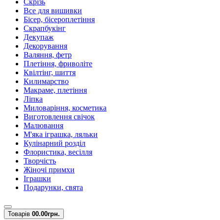
Скрізь
Все для вишивки
Бісер, бісероплетіння
Скрапбукінг
Декупаж
Декорування
Валяння, фетр
Плетіння, фриволіте
Квілтінг, шиття
Килимарство
Макраме, плетіння
Ліпка
Миловаріння, косметика
Виготовлення свічок
Малювання
М'яка іграшка, ляльки
Кулінарний розділ
Флористика, весілля
Творчість
Жіночі примхи
Іграшки
Подарунки, свята
Товарів
0
0.00грн.