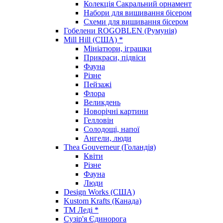
Колекція Сакральний орнамент
Набори для вишивання бісером
Схеми для вишивання бісером
Гобелени ROGOBLEN (Румунія)
Mill Hill (США) *
Мініатюри, іграшки
Прикраси, підвіси
Фауна
Різне
Пейзажі
Флора
Великдень
Новорічні картини
Гелловін
Солодощі, напої
Ангели, люди
Thea Gouverneur (Голандія)
Квіти
Різне
Фауна
Люди
Design Works (США)
Kustom Krafts (Канада)
ТМ Леді *
Сузір'я Єдинорога