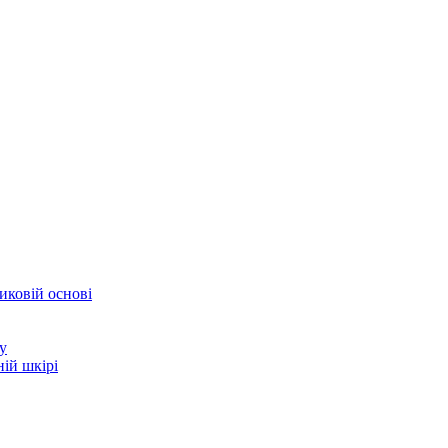
иковій основі
у
ій шкірі