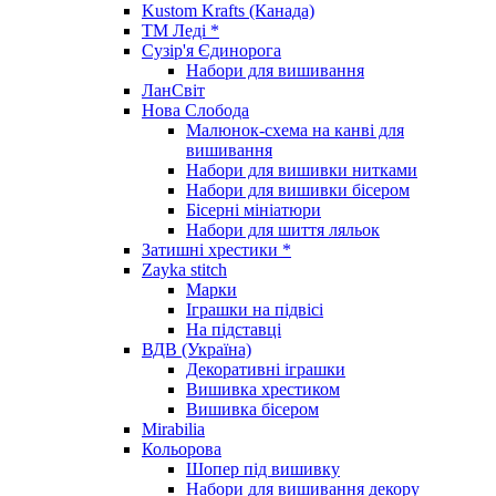
Kustom Krafts (Канада)
ТМ Леді *
Сузір'я Єдинорога
Набори для вишивання
ЛанСвіт
Нова Слобода
Малюнок-схема на канві для
вишивання
Набори для вишивки нитками
Набори для вишивки бісером
Бісерні мініатюри
Набори для шиття ляльок
Затишні хрестики *
Zayka stitch
Марки
Іграшки на підвісі
На підставці
ВДВ (Україна)
Декоративні іграшки
Вишивка хрестиком
Вишивка бісером
Mirabilia
Кольорова
Шопер під вишивку
Набори для вишивання декору