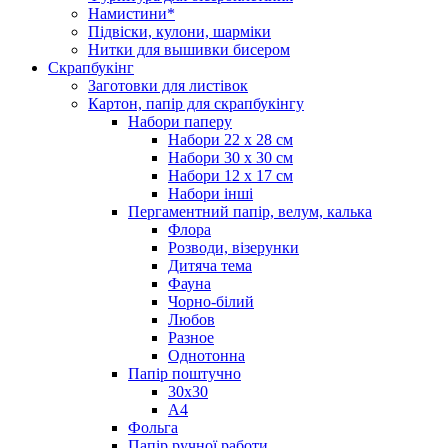
Намистини*
Підвіски, кулони, шарміки
Нитки для вышивки бисером
Скрапбукінг
Заготовки для листівок
Картон, папір для скрапбукінгу
Набори паперу
Набори 22 х 28 см
Набори 30 х 30 см
Набори 12 х 17 см
Набори інші
Пергаментний папір, велум, калька
Флора
Розводи, візерунки
Дитяча тема
Фауна
Чорно-білий
Любов
Разное
Однотонна
Папір поштучно
30х30
А4
Фольга
Папір ручної работи