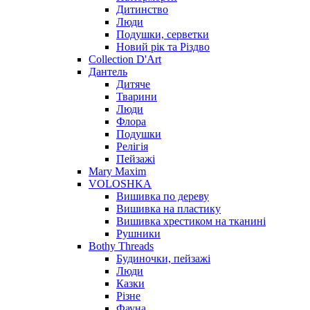
Дитинство
Люди
Подушки, серветки
Новий рік та Різдво
Collection D'Art
Дантель
Дитяче
Тварини
Люди
Флора
Подушки
Релігія
Пейзажі
Mary Maxim
VOLOSHKA
Вишивка по дереву
Вишивка на пластику
Вишивка хрестиком на тканині
Рушники
Bothy Threads
Будиночки, пейзажі
Люди
Казки
Різне
Фауна