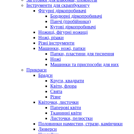
Інструменти для скрапбукингу
Фігурні діркопробивачі
Бордюрні діркопробивачі
Панчі (пробійники)
Кутові діркопробивачі
Ножиці, фігурні ножиці
Ножі, різаки
Різні інструменти
Машинки, ножі, папки
Папки, пластини для тиснення
Ножі
Машинки та приспособи для них
Прикраси
Брадси
Круги, квадрати
Квіти, флора
Свята
Різне
Квіточки, листочки
Паперові квіти
Тканинні квіти
Листочки, пелюстки
Половинки намистин, стрази, камінчики
Люверси