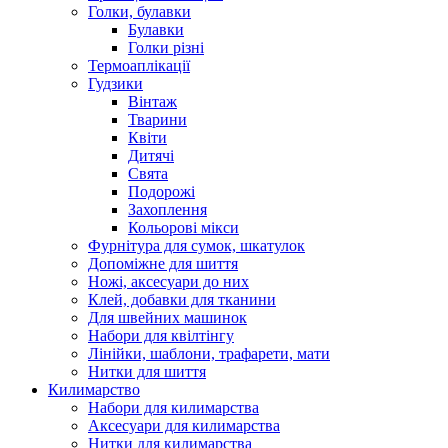
Голки, булавки
Булавки
Голки різні
Термоаплікації
Гудзики
Вінтаж
Тварини
Квіти
Дитячі
Свята
Подорожі
Захоплення
Кольорові мікси
Фурнітура для сумок, шкатулок
Допоміжне для шиття
Ножі, аксесуари до них
Клей, добавки для тканини
Для швейних машинок
Набори для квілтінгу
Лінійки, шаблони, трафарети, мати
Нитки для шиття
Килимарство
Набори для килимарства
Аксесуари для килимарства
Нитки для килимарства