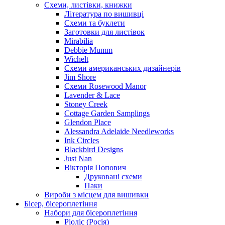
Схеми, листівки, книжки
Література по вишивці
Схеми та буклети
Заготовки для листівок
Mirabilia
Debbie Mumm
Wichelt
Схеми американських дизайнерів
Jim Shore
Cхеми Rosewood Manor
Lavender & Lace
Stoney Creek
Cottage Garden Samplings
Glendon Place
Alessandra Adelaide Needleworks
Ink Circles
Blackbird Designs
Just Nan
Вікторія Попович
Друковані схеми
Паки
Вироби з місцем для вишивки
Бісер, бісероплетіння
Набори для бісероплетіння
Ріоліс (Росія)