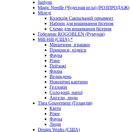
Janlynn
Magic Needle (Чудесная игла) (РОЗПРОДАЖ)
Міледі
Колекція Сакральний орнамент
Набори для вишивання бісером
Схеми для вишивання бісером
Гобелени ROGOBLEN (Румунія)
Mill Hill (США) *
Мініатюри, іграшки
Прикраси, підвіси
Фауна
Різне
Пейзажі
Флора
Великдень
Новорічні картини
Гелловін
Солодощі, напої
Ангели, люди
Thea Gouverneur (Голандія)
Квіти
Різне
Фауна
Люди
Design Works (США)