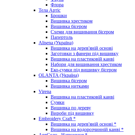
Флора
Тела Артіс
Брошки
Вишивка хрестиком
Вишивка бісером
Схеми для вишивання бісером
Папертоль
Alisena (Україна)
Вишивка на дерев'яній основі
Заготовки з фанери під вишивку
Вишивка на пластиковій канві
Набори для вишивання хрестиком
Еко-сумки під вишивку бісером
OLANTA (Україна)
Вишивка бісером
Вишивка нитками
Virena
Вишивка на пластиковій канві
Сумки
Вишивка по дереву
Вироби під вишивку
Embroidery Craft *
Вишивка на дерев'яній основі *
Вишивка на водорозчинній канві *
АртСоло - Натхнення *