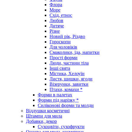
Флора
Море
Схід, етнос
Любов
Дитяче
Різне
Новий рік, Різдво
Гороскопи
Для чоловіків
Смаколики, їда, напитки
Прості форми
Люди, частини тіла
Інші свята
Містика, Хелоуїн
Листя, шишки, ягоди
Візерунки, завитки
Птахи, комахи *
Форми в палетах
Форми під нарізку *
Силіконові форми та молди
Віддушки косметичні
Штампи для мила
Добавки, декор
Сухоцвіти, сухофрукти
Основа для мила, косметики