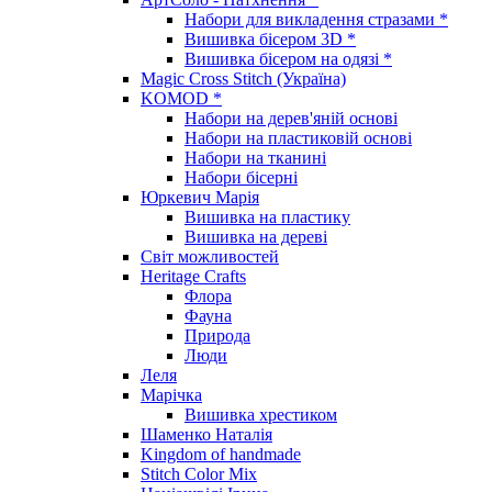
Набори для викладення стразами *
Вишивка бісером 3D *
Вишивка бісером на одязі *
Magic Cross Stitch (Україна)
KOMOD *
Набори на дерев'яній основі
Набори на пластиковій основі
Набори на тканині
Набори бісерні
Юркевич Марія
Вишивка на пластику
Вишивка на дереві
Світ можливостей
Heritage Crafts
Флора
Фауна
Природа
Люди
Леля
Марічка
Вишивка хрестиком
Шаменко Наталія
Kingdom of handmade
Stitch Color Mix