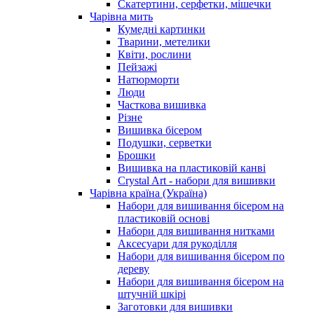
Скатертини, серфетки, мішечки
Чарiвна мить
Кумедні картинки
Тварини, метелики
Квіти, рослини
Пейзажі
Натюрморти
Люди
Часткова вишивка
Різне
Вишивка бісером
Подушки, серветки
Брошки
Вишивка на пластиковій канві
Crystal Art - набори для вишивки
Чарівна країна (Україна)
Набори для вишивання бісером на
пластиковій основі
Набори для вишивання нитками
Аксесуари для рукоділля
Набори для вишивання бісером по
дереву
Набори для вишивання бісером на
штучній шкірі
Заготовки для вишивки