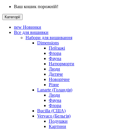
Ваш кошик порожній!
Категорії
new
Новинки
Все для вишивки
Набори для вишивання
Dimensions
Пейзажі
Флора
Фауна
Натюрморти
Люди
Дитяче
Новорічне
Різне
Lanarte (Голандія)
Люди
Фауна
Флора
Bucilla (США)
Vervaco (Бельгія)
Подушки
Картини