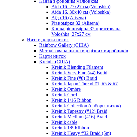
Канва з фоновим малюнком
Aida 16, 27х27 см (Voloshka)
Aida 16, 30х40 см (Voloshka)
Аїда 16 (Alisena)
Рівномірка 32 (Alisena)
Канва рівномірна 32 принтована
Voloshka, 27х27 см
Нитки, карти ниток
Rainbow Gallery (США)
Металізована нитка від різних виробників
Карти ниток
Kreinik (США)
Kreinik Blending Filament
Kreinik Very Fine (#4) Braid
Kreinik Fine (#8) Braid
Kreinik Japan Thread #1, #5 & #7
Kreinik Ombre
Kreinik Cord
Kreinik 1/16 Ribbon
Kreinik Collection (наборы ниток)
Kreinik Tapestry (#12) Braid
Kreinik Medium (#16) Braid
Kreinik cable
Kreinik 1/8 Ribbon
Kreinik Heavy #32 Braid (5m)