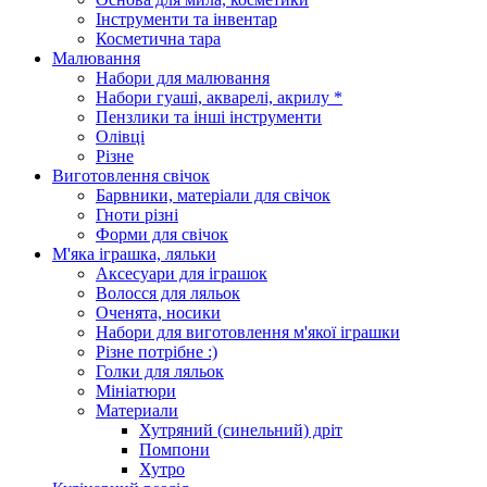
Інструменти та інвентар
Косметична тара
Малювання
Набори для малювання
Набори гуаші, акварелі, акрилу *
Пензлики та інші інструменти
Олівці
Різне
Виготовлення свічок
Барвники, матеріали для свічок
Гноти різні
Форми для свічок
М'яка іграшка, ляльки
Аксесуари для іграшок
Волосся для ляльок
Оченята, носики
Набори для виготовлення м'якої іграшки
Різне потрібне :)
Голки для ляльок
Мініатюри
Материали
Хутряний (синельний) дріт
Помпони
Хутро