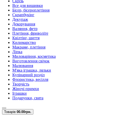
Скрізь
Все для вишивки
Бісер, бісероплетіння
Скрапбукінг
Декупаж
Декорування
Валяння, фетр
Плетіння, фриволіте
Квілтінг, шиття
Килимарство
Макраме, плетіння
Ліпка
Миловаріння, косметика
Виготовлення свічок
Малювання
М'яка іграшка, ляльки
Кулінарний розділ
Флористика, весілля
Творчість
Жіночі примхи
Іграшки
Подарунки, свята
Товарів
0
0.00грн.