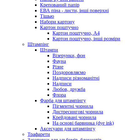
Крепований папір
ЕВА піна - листи, інші поверхні
Тішью
Набори картону
Картон поштучно
Картон поштучно, А4
Картон поштучно, інші розміри
Штампінг
Штампи
Візерунки, фон
Фауна
Різне
Поздоровляємо
Надписи різноманітні
Надписи
Любов, дружба
Флора
Фарба для штампінгу
Пігментні чорнила
Дистресингові чорнила
Крейдовані чорнила
На основі барвника (dye ink)
Аксесуари для штампінгу
Трафарети
Заготовки для альбомів, блокнотів