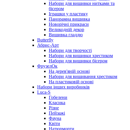
Набори для вишивки нитками та
бісером
Іграшки у пластику
Панорамна вишивка
Новорічні прикраси
Великодній декор
Вишивка гладдю
Butterfly
Абрис-Арт
Набори для творчості
Набори для вишивки хрестиком
Набори для вишивки бісером
ФрузелОк
На дерев'яній основі
Набори для вишивання хрестиком
На пластиковій основі
Набори інших виробників
Luca-S
Гобелени
Класика
Різне
Пейзажі
Фауна
Квіти
Натюрморти