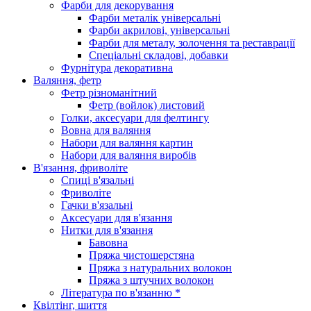
Фарби для декорування
Фарби металік універсальні
Фарби акрилові, універсальні
Фарби для металу, золочення та реставрації
Спеціальні складові, добавки
Фурнітура декоративна
Валяння, фетр
Фетр різноманітний
Фетр (войлок) листовий
Голки, аксесуари для фелтингу
Вовна для валяння
Набори для валяння картин
Набори для валяння виробів
В'язання, фриволіте
Спиці в'язальні
Фриволіте
Гачки в'язальні
Аксесуари для в'язання
Нитки для в'язання
Бавовна
Пряжа чистошерстяна
Пряжа з натуральних волокон
Пряжа з штучних волокон
Література по в'язанню *
Квілтінг, шиття