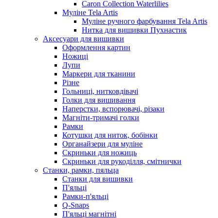
Caron Collection Waterlilies
Муліне Tela Artis
Муліне ручного фарбування Tela Artis
Нитка для вишивки Пухнастик
Аксесуари для вишивки
Оформлення картин
Ножиці
Лупи
Маркери для тканини
Різне
Гольниці, нитковдівачі
Голки для вишивання
Наперстки, вспорювачі, різаки
Магніти-тримачі голки
Рамки
Котушки для ниток, бобінки
Органайзери для муліне
Скриньки для ножиць
Скриньки для рукоділля, смітнички
Станки, рамки, пяльца
Станки для вишивки
П'яльці
Рамки-п'яльці
Q-Snaps
П'яльці магнітні