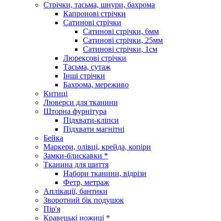
Стрічки, тасьма, шнури, бахрома
Капронові стрічки
Сатинові стрічки
Сатинові стрічки, 6мм
Сатинові стрічки, 25мм
Сатинові стрічки, 1см
Люрексові стрічки
Тасьма, сутаж
Інші стрічки
Бахрома, мереживо
Китиці
Люверси для тканини
Шторна фурнітура
Підхвати-кліпси
Підхвати магнітні
Бейка
Маркери, олівці, крейда, копіри
Замки-блискавки *
Тканина для шиття
Набори тканини, відрізи
Фетр, метраж
Аплікації, бантики
Зворотний бік подушок
Пір'я
Кравецькі ножиці *