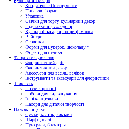
Кулінарний розділ
Кондитерські інструменти
Паперові форми
Упаковка
Свічки для торту, кулінарний декор
Підставки під солодощі
Кулінарні насадки, шприці, мішки
Вайнери
Серветки
Форми для цукерок, шоколаду *
Форми для печива
Флористика, весілля
Флористичний дріт
Флористичний декор
Аксесуари для весіль, вечірок
Інструменти та аксесуари для флористики
Творчість
Пазли картонні
Набори для видряпування
Інші канцтовари
Набори для дитячої творчості
Панські штучки
Сумки, клатчі, рюкзаки
Шарфи, шалі
Прикраси, біжутерія