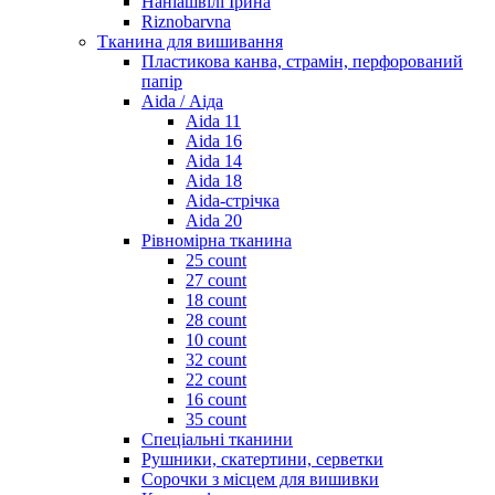
Наніашвілі Ірина
Riznobarvna
Тканина для вишивання
Пластикова канва, страмін, перфорований
папір
Aida / Аіда
Aida 11
Aida 16
Aida 14
Aida 18
Aida-стрічка
Aida 20
Рівномірна тканина
25 count
27 count
18 count
28 count
10 count
32 count
22 count
16 count
35 count
Спеціальні тканини
Рушники, скатертини, серветки
Сорочки з місцем для вишивки