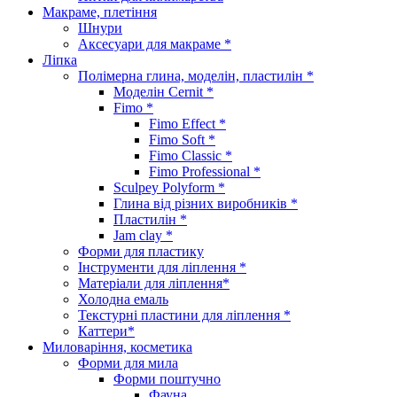
Макраме, плетіння
Шнури
Аксесуари для макраме *
Ліпка
Полімерна глина, моделін, пластилін *
Моделін Cernit *
Fimo *
Fimo Effect *
Fimo Soft *
Fimo Classic *
Fimo Professional *
Sculpey Polyform *
Глина від різних виробників *
Пластилін *
Jam clay *
Форми для пластику
Інструменти для ліплення *
Матеріали для ліплення*
Холодна емаль
Текстурні пластини для ліплення *
Каттери*
Миловаріння, косметика
Форми для мила
Форми поштучно
Фауна