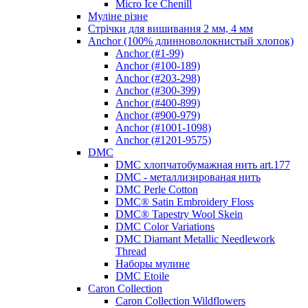
Micro Ice Chenill
Муліне різне
Стрічки для вишивання 2 мм, 4 мм
Anchor (100% длинноволокнистый хлопок)
Anchor (#1-99)
Anchor (#100-189)
Anchor (#203-298)
Anchor (#300-399)
Anchor (#400-899)
Anchor (#900-979)
Anchor (#1001-1098)
Anchor (#1201-9575)
DMC
DMC хлопчатобумажная нить art.177
DMC - металлизированая нить
DMC Perle Cotton
DMC® Satin Embroidery Floss
DMC® Tapestry Wool Skein
DMC Color Variations
DMC Diamant Metallic Needlework
Thread
Наборы мулине
DMC Etoile
Caron Collection
Caron Collection Wildflowers