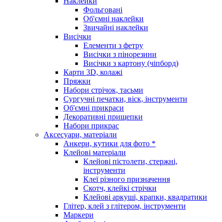
Наклейки
Фольговані
Об'ємні наклейки
Звичайні наклейки
Висічки
Елементи з фетру
Висічки з пінорезини
Висічки з картону (чіпборд)
Карти 3D, колажі
Пряжки
Набори стрічок, тасьми
Сургучні печатки, віск, інструменти
Об'ємні прикраси
Декоративні прищепки
Набори прикрас
Аксесуари, матеріали
Анкери, кутики для фото *
Клейові матеріали
Клейові пістолети, стержні,
інструменти
Клеї різного призначення
Скотч, клейкі стрічки
Клейові аркуші, крапки, квадратики
Глітер, клей з глітером, інструменти
Маркери