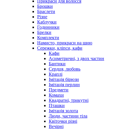
Прикраси для волосся
Брошки
Браслети
Різне
Каблучки
Годинники
Брелки
Комплекти
Намисто, прикраси на шию
Сережки, кліпси, кафи
Кафи
Асиметричні, з двох частин
Бантики
Сердця, любовь
Краплі
Імітація бірюзи
Імітація перлин
Предмети
Комахи
Квадратні, трикутні
Пташки
Імітація золота
Люди, частини тіла
Квіточки різні
Вечірні