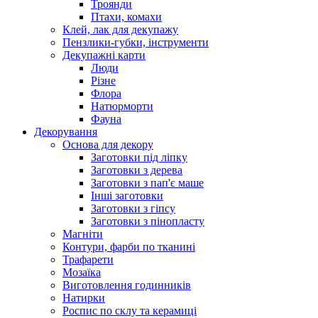
Троянди
Птахи, комахи
Клей, лак для декупажу
Пензлики-губки, інструменти
Декупажні карти
Люди
Різне
Флора
Натюрморти
Фауна
Декорування
Основа для декору
Заготовки під ліпку
Заготовки з дерева
Заготовки з пап'є маше
Інші заготовки
Заготовки з гіпсу
Заготовки з пінопласту
Магніти
Контури, фарби по тканині
Трафарети
Мозаїка
Виготовлення годинників
Натирки
Роспис по склу та керамиці