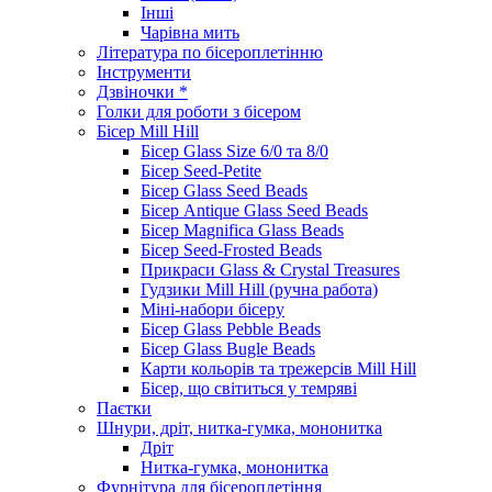
Інші
Чарівна мить
Література по бісероплетінню
Інструменти
Дзвіночки *
Голки для роботи з бісером
Бісер Mill Hill
Бісер Glass Size 6/0 та 8/0
Бісер Seed-Petite
Бісер Glass Seed Beads
Бісер Antique Glass Seed Beads
Бісер Magnifica Glass Beads
Бісер Seed-Frosted Beads
Прикраси Glass & Crystal Treasures
Гудзики Mill Hill (ручна работа)
Міні-набори бісеру
Бісер Glass Pebble Beads
Бісер Glass Bugle Beads
Карти кольорів та трежерсів Mill Hill
Бісер, що світиться у темряві
Паєтки
Шнури, дріт, нитка-гумка, мононитка
Дріт
Нитка-гумка, мононитка
Фурнітура для бісероплетіння