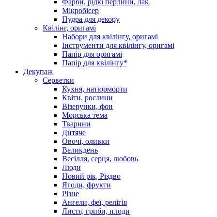
Фарби, рідкі перлини, лак
Мікробісер
Пудра для декору
Квілінг, оригамі
Набори для квілінгу, оригамі
Інструменти для квілінгу, оригамі
Папір для оригамі
Папір для квілінгу*
Декупаж
Серветки
Кухня, натюрморти
Квіти, рослини
Візерунки, фон
Морська тема
Тварини
Дитяче
Овочі, оливки
Великдень
Весілля, серця, любовь
Люди
Новий рік, Різдво
Ягоди, фрукти
Різне
Ангели, феї, релігія
Листя, гриби, плоди