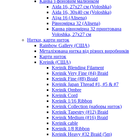
Канва з фоновим малюнком
Aida 16, 27х27 см (Voloshka)
Aida 16, 30х40 см (Voloshka)
Аїда 16 (Alisena)
Рівномірка 32 (Alisena)
Канва рівномірна 32 принтована
Voloshka, 27х27 см
Нитки, карти ниток
Rainbow Gallery (США)
Металізована нитка від різних виробників
Карти ниток
Kreinik (США)
Kreinik Blending Filament
Kreinik Very Fine (#4) Braid
Kreinik Fine (#8) Braid
Kreinik Japan Thread #1, #5 & #7
Kreinik Ombre
Kreinik Cord
Kreinik 1/16 Ribbon
Kreinik Collection (наборы ниток)
Kreinik Tapestry (#12) Braid
Kreinik Medium (#16) Braid
Kreinik cable
Kreinik 1/8 Ribbon
Kreinik Heavy #32 Braid (5m)