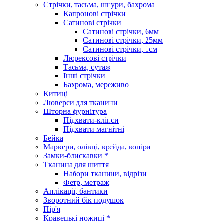
Стрічки, тасьма, шнури, бахрома
Капронові стрічки
Сатинові стрічки
Сатинові стрічки, 6мм
Сатинові стрічки, 25мм
Сатинові стрічки, 1см
Люрексові стрічки
Тасьма, сутаж
Інші стрічки
Бахрома, мереживо
Китиці
Люверси для тканини
Шторна фурнітура
Підхвати-кліпси
Підхвати магнітні
Бейка
Маркери, олівці, крейда, копіри
Замки-блискавки *
Тканина для шиття
Набори тканини, відрізи
Фетр, метраж
Аплікації, бантики
Зворотний бік подушок
Пір'я
Кравецькі ножиці *