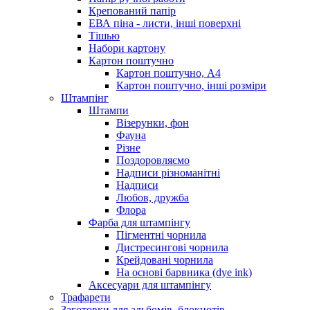
Крепований папір
ЕВА піна - листи, інші поверхні
Тішью
Набори картону
Картон поштучно
Картон поштучно, А4
Картон поштучно, інші розміри
Штампінг
Штампи
Візерунки, фон
Фауна
Різне
Поздоровляємо
Надписи різноманітні
Надписи
Любов, дружба
Флора
Фарба для штампінгу
Пігментні чорнила
Дистресингові чорнила
Крейдовані чорнила
На основі барвника (dye ink)
Аксесуари для штампінгу
Трафарети
Заготовки для альбомів, блокнотів