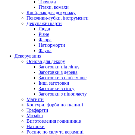
Троянди
Птахи, комахи
Клей, лак для декупажу
Пензлики-губки, інструменти
Декупажні карти
Люди
Різне
Флора
Натюрморти
Фауна
Декорування
Основа для декору
Заготовки під ліпку
Заготовки з дерева
Заготовки з пап'є маше
Інші заготовки
Заготовки з гіпсу
Заготовки з пінопласту
Магніти
Контури, фарби по тканині
Трафарети
Мозаїка
Виготовлення годинників
Натирки
Роспис по склу та керамиці