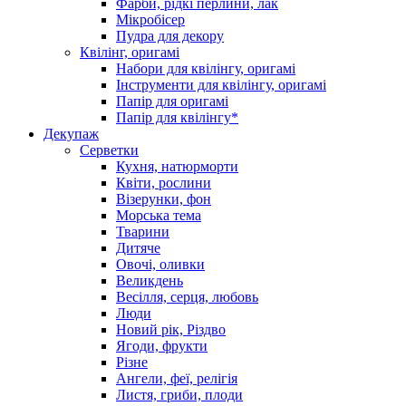
Фарби, рідкі перлини, лак
Мікробісер
Пудра для декору
Квілінг, оригамі
Набори для квілінгу, оригамі
Інструменти для квілінгу, оригамі
Папір для оригамі
Папір для квілінгу*
Декупаж
Серветки
Кухня, натюрморти
Квіти, рослини
Візерунки, фон
Морська тема
Тварини
Дитяче
Овочі, оливки
Великдень
Весілля, серця, любовь
Люди
Новий рік, Різдво
Ягоди, фрукти
Різне
Ангели, феї, релігія
Листя, гриби, плоди