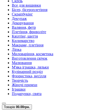
Скрізь
Все для вишивки
Бісер, бісероплетіння
Скрапбукінг
Декупаж
Декорування
Валяння, фетр
Плетіння, фриволіте
Квілтінг, шиття
Килимарство
Макраме, плетіння
Ліпка
Миловаріння, косметика
Виготовлення свічок
Малювання
М'яка іграшка, ляльки
Кулінарний розділ
Флористика, весілля
Творчість
Жіночі примхи
Іграшки
Подарунки, свята
Товарів
0
0.00грн.