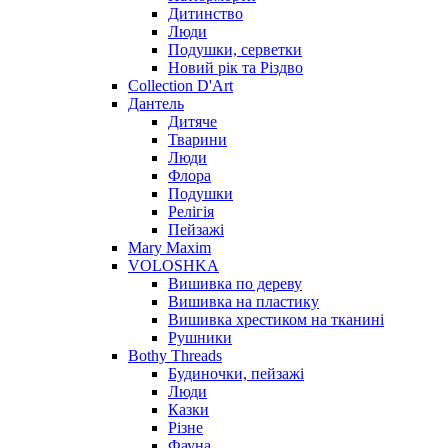
Дитинство
Люди
Подушки, серветки
Новий рік та Різдво
Collection D'Art
Дантель
Дитяче
Тварини
Люди
Флора
Подушки
Релігія
Пейзажі
Mary Maxim
VOLOSHKA
Вишивка по дереву
Вишивка на пластику
Вишивка хрестиком на тканині
Рушники
Bothy Threads
Будиночки, пейзажі
Люди
Казки
Різне
Фауна