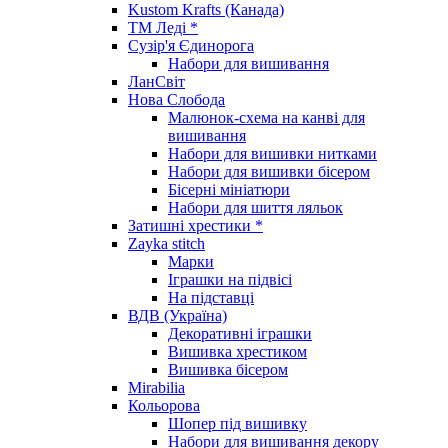
Kustom Krafts (Канада)
ТМ Леді *
Сузір'я Єдинорога
Набори для вишивання
ЛанСвіт
Нова Слобода
Малюнок-схема на канві для
вишивання
Набори для вишивки нитками
Набори для вишивки бісером
Бісерні мініатюри
Набори для шиття ляльок
Затишні хрестики *
Zayka stitch
Марки
Іграшки на підвісі
На підставці
ВДВ (Україна)
Декоративні іграшки
Вишивка хрестиком
Вишивка бісером
Mirabilia
Кольорова
Шопер під вишивку
Набори для вишивання декору