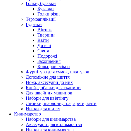
Голки, булавки
Булавки
Голки різні
Термоаплікації
Гудзики
Вінтаж
Тварини
Квіти
Дитячі
Свята
Подорожі
Захоплення
Кольорові мікси
Фурнітура для сумок, шкатулок
Допоміжне для шиття
Ножі, аксесуари до них
Клей, добавки для тканини
Для швейних машинок
Набори для квілтінгу
Лінійки, шаблони, трафарети, мати
Нитки для шиття
Килимарство
Набори для килимарства
Аксесуари для килимарства
Нитки для килимарства