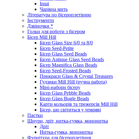
Інші
Чарівна мить
Література по бісероплетінню
Інструменти
Дзвіночки *
Голки для роботи з бісером
Бісер Mill Hill
Бісер Glass Size 6/0 та 8/0
Бісер Seed-Petite
Бісер Glass Seed Beads
Бісер Antique Glass Seed Beads
Бісер Magnifica Glass Beads
Бісер Seed-Frosted Beads
Прикраси Glass & Crystal Treasures
Гудзики Mill Hill (ручна работа)
Міні-набори бісеру
Бісер Glass Pebble Beads
Бісер Glass Bugle Beads
Карти кольорів та трежерсів Mill Hill
Бісер, що світиться у темряві
Паєтки
Шнури, дріт, нитка-гумка, мононитка
Дріт
Нитка-гумка, мононитка
Фурнітура для бісероплетіння