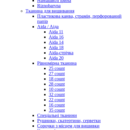
Наніашвілі Ірина
Riznobarvna
Тканина для вишивання
Пластикова канва, страмін, перфорований
папір
Aida / Аіда
Aida 11
Aida 16
Aida 14
Aida 18
Aida-стрічка
Aida 20
Рівномірна тканина
25 count
27 count
18 count
28 count
10 count
32 count
22 count
16 count
35 count
Спеціальні тканини
Рушники, скатертини, серветки
Сорочки з місцем для вишивки