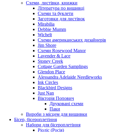
Схеми, листівки, книжки
Література по вишивці
Схеми та буклети
Заготовки для листівок
Mirabilia
Debbie Mumm
Wichelt
Схеми американських дизайнерів
Jim Shore
Cхеми Rosewood Manor
Lavender & Lace
Stoney Creek
Cottage Garden Samplings
Glendon Place
Alessandra Adelaide Needleworks
Ink Circles
Blackbird Designs
Just Nan
Вікторія Попович
Друковані схеми
Паки
Вироби з місцем для вишивки
Бісер, бісероплетіння
Набори для бісероплетіння
Ріоліс (Росія)