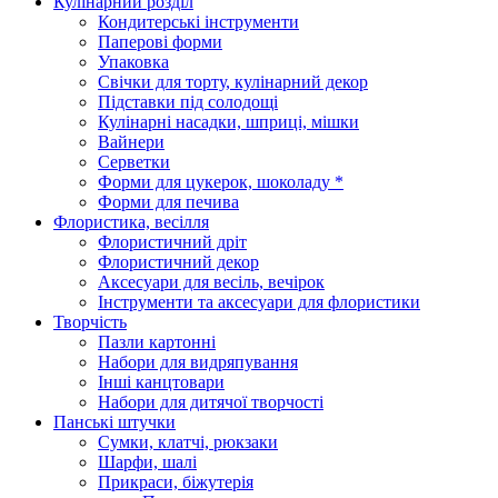
Кулінарний розділ
Кондитерські інструменти
Паперові форми
Упаковка
Свічки для торту, кулінарний декор
Підставки під солодощі
Кулінарні насадки, шприці, мішки
Вайнери
Серветки
Форми для цукерок, шоколаду *
Форми для печива
Флористика, весілля
Флористичний дріт
Флористичний декор
Аксесуари для весіль, вечірок
Інструменти та аксесуари для флористики
Творчість
Пазли картонні
Набори для видряпування
Інші канцтовари
Набори для дитячої творчості
Панські штучки
Сумки, клатчі, рюкзаки
Шарфи, шалі
Прикраси, біжутерія