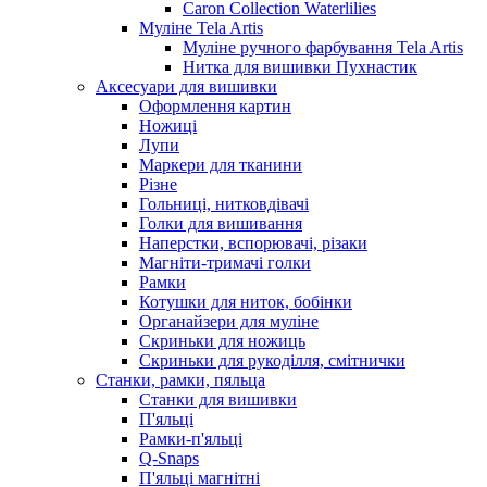
Caron Collection Waterlilies
Муліне Tela Artis
Муліне ручного фарбування Tela Artis
Нитка для вишивки Пухнастик
Аксесуари для вишивки
Оформлення картин
Ножиці
Лупи
Маркери для тканини
Різне
Гольниці, нитковдівачі
Голки для вишивання
Наперстки, вспорювачі, різаки
Магніти-тримачі голки
Рамки
Котушки для ниток, бобінки
Органайзери для муліне
Скриньки для ножиць
Скриньки для рукоділля, смітнички
Станки, рамки, пяльца
Станки для вишивки
П'яльці
Рамки-п'яльці
Q-Snaps
П'яльці магнітні