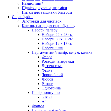
Намистини*
Підвіски, кулони, шарміки
Нитки для вышивки бисером
Скрапбукінг
Заготовки для листівок
Картон, папір для скрапбукінгу
Набори паперу
Набори 22 х 28 см
Набори 30 х 30 см
Набори 12 х 17 см
Набори інші
Пергаментний папір, велум, калька
Флора
Розводи, візерунки
Дитяча тема
Фауна
Чорно-білий
Любов
Разное
Однотонна
Папір поштучно
30х30
А4
Фольга
Папір ручної работи