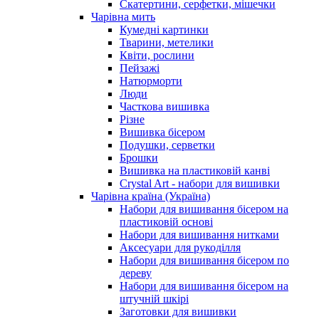
Скатертини, серфетки, мішечки
Чарiвна мить
Кумедні картинки
Тварини, метелики
Квіти, рослини
Пейзажі
Натюрморти
Люди
Часткова вишивка
Різне
Вишивка бісером
Подушки, серветки
Брошки
Вишивка на пластиковій канві
Crystal Art - набори для вишивки
Чарівна країна (Україна)
Набори для вишивання бісером на
пластиковій основі
Набори для вишивання нитками
Аксесуари для рукоділля
Набори для вишивання бісером по
дереву
Набори для вишивання бісером на
штучній шкірі
Заготовки для вишивки