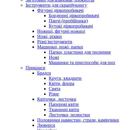
Інструменти для скрапбукингу
Фігурні діркопробивачі
Бордюрні діркопробивачі
Панчі (пробійники)
Кутові діркопробивачі
Ножиці, фігурні ножиці
Ножі, різаки
Різні інструменти
Машинки, ножі, папки
Папки, пластини для тиснення
Ножі
Машинки та приспособи для них
Прикраси
Брадси
Круги, квадрати
Квіти, флора
Свята
Різне
Квіточки, листочки
Паперові квіти
Тканинні квіти
Листочки, пелюстки
Половинки намистин, стрази, камінчики
Люверси