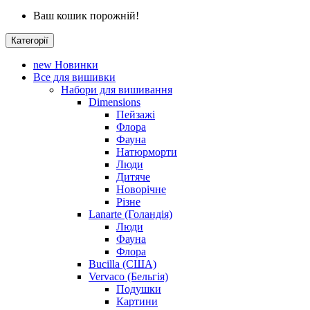
Ваш кошик порожній!
Категорії
new
Новинки
Все для вишивки
Набори для вишивання
Dimensions
Пейзажі
Флора
Фауна
Натюрморти
Люди
Дитяче
Новорічне
Різне
Lanarte (Голандія)
Люди
Фауна
Флора
Bucilla (США)
Vervaco (Бельгія)
Подушки
Картини