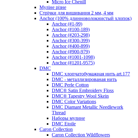
Micro Ice Chenill
Муліне різне
Стрічки для вишивання 2 мм, 4 мм
Anchor (100% длинноволокнистый хлопок)
Anchor (#1-99)
Anchor (#100-189)
Anchor (#203-298)
Anchor (#300-399)
Anchor (#400-899)
Anchor (#900-979)
Anchor (#1001-1098)
Anchor (#1201-9575)
DMC
DMC хлопчатобумажная нить art.177
DMC - металлизированая нить
DMC Perle Cotton
DMC® Satin Embroidery Floss
DMC® Tapestry Wool Skein
DMC Color Variations
DMC Diamant Metallic Needlework
Thread
Наборы мулине
DMC Etoile
Caron Collection
Caron Collection Wildflowers