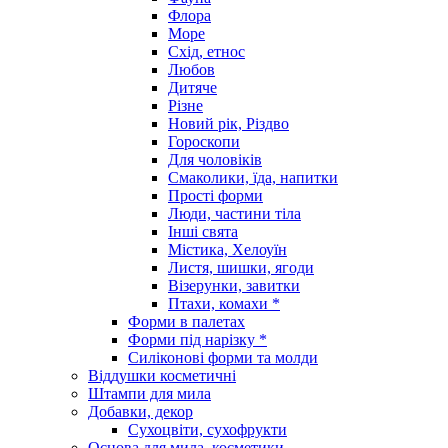
Флора
Море
Схід, етнос
Любов
Дитяче
Різне
Новий рік, Різдво
Гороскопи
Для чоловіків
Смаколики, їда, напитки
Прості форми
Люди, частини тіла
Інші свята
Містика, Хелоуїн
Листя, шишки, ягоди
Візерунки, завитки
Птахи, комахи *
Форми в палетах
Форми під нарізку *
Силіконові форми та молди
Віддушки косметичні
Штампи для мила
Добавки, декор
Сухоцвіти, сухофрукти
Основа для мила, косметики