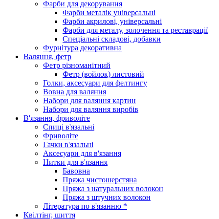
Фарби для декорування
Фарби металік універсальні
Фарби акрилові, універсальні
Фарби для металу, золочення та реставрації
Спеціальні складові, добавки
Фурнітура декоративна
Валяння, фетр
Фетр різноманітний
Фетр (войлок) листовий
Голки, аксесуари для фелтингу
Вовна для валяння
Набори для валяння картин
Набори для валяння виробів
В'язання, фриволіте
Спиці в'язальні
Фриволіте
Гачки в'язальні
Аксесуари для в'язання
Нитки для в'язання
Бавовна
Пряжа чистошерстяна
Пряжа з натуральних волокон
Пряжа з штучних волокон
Література по в'язанню *
Квілтінг, шиття