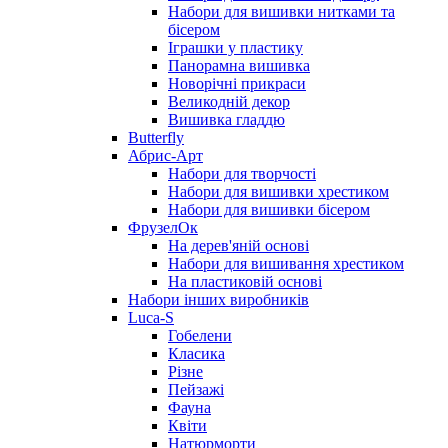
Набори для вишивки нитками та
бісером
Іграшки у пластику
Панорамна вишивка
Новорічні прикраси
Великодній декор
Вишивка гладдю
Butterfly
Абрис-Арт
Набори для творчості
Набори для вишивки хрестиком
Набори для вишивки бісером
ФрузелОк
На дерев'яній основі
Набори для вишивання хрестиком
На пластиковій основі
Набори інших виробників
Luca-S
Гобелени
Класика
Різне
Пейзажі
Фауна
Квіти
Натюрморти