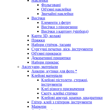
Наклейки
Фольговані
Об'ємні наклейки
Звичайні наклейки
Висічки
Елементи з фетру
Висічки з пінорезини
Висічки з картону (чіпборд)
Карти 3D, колажі
Пряжки
Набори стрічок, тасьми
Сургучні печатки, віск, інструменти
Об'ємні прикраси
Декоративні прищепки
Набори прикрас
Аксесуари, матеріали
Анкери, кутики для фото *
Клейові матеріали
Клейові пістолети, стержні,
інструменти
Клеї різного призначення
Скотч, клейкі стрічки
Клейові аркуші, крапки, квадратики
Глітер, клей з глітером, інструменти
Маркери