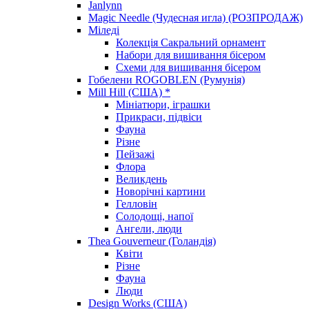
Janlynn
Magic Needle (Чудесная игла) (РОЗПРОДАЖ)
Міледі
Колекція Сакральний орнамент
Набори для вишивання бісером
Схеми для вишивання бісером
Гобелени ROGOBLEN (Румунія)
Mill Hill (США) *
Мініатюри, іграшки
Прикраси, підвіси
Фауна
Різне
Пейзажі
Флора
Великдень
Новорічні картини
Гелловін
Солодощі, напої
Ангели, люди
Thea Gouverneur (Голандія)
Квіти
Різне
Фауна
Люди
Design Works (США)