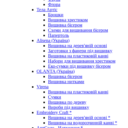
Флора
Тела Артіс
Брошки
Вишивка хрестиком
Вишивка бісером
Схеми для вишивання бісером
Папертоль
Alisena (Україна)
Вишивка на дерев'яній основі
Заготовки з фанери під вишивку
Вишивка на пластиковій канві
Набори для вишивання хрестиком
Еко-сумки під вишивку бісером
OLANTA (Україна)
Вишивка бісером
Вишивка нитками
Virena
Вишивка на пластиковій канві
Сумки
Вишивка по дереву
Вироби під вишивку
Embroidery Craft *
Вишивка на дерев'яній основі *
Вишивка на водорозчинній канві *
АртСоло - Натхнення *