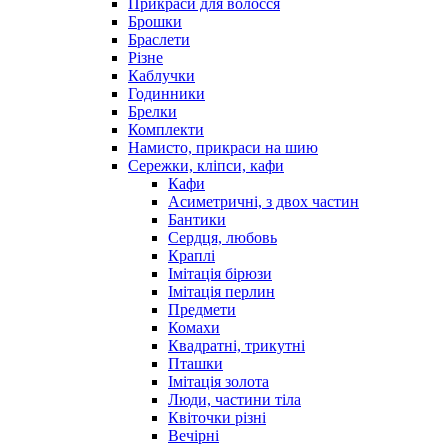
Прикраси для волосся
Брошки
Браслети
Різне
Каблучки
Годинники
Брелки
Комплекти
Намисто, прикраси на шию
Сережки, кліпси, кафи
Кафи
Асиметричні, з двох частин
Бантики
Сердця, любовь
Краплі
Імітація бірюзи
Імітація перлин
Предмети
Комахи
Квадратні, трикутні
Пташки
Імітація золота
Люди, частини тіла
Квіточки різні
Вечірні