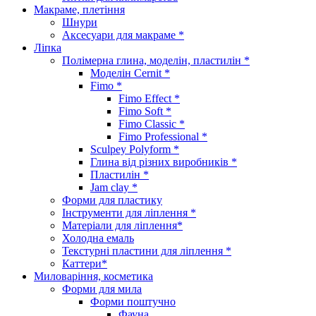
Макраме, плетіння
Шнури
Аксесуари для макраме *
Ліпка
Полімерна глина, моделін, пластилін *
Моделін Cernit *
Fimo *
Fimo Effect *
Fimo Soft *
Fimo Classic *
Fimo Professional *
Sculpey Polyform *
Глина від різних виробників *
Пластилін *
Jam clay *
Форми для пластику
Інструменти для ліплення *
Матеріали для ліплення*
Холодна емаль
Текстурні пластини для ліплення *
Каттери*
Миловаріння, косметика
Форми для мила
Форми поштучно
Фауна