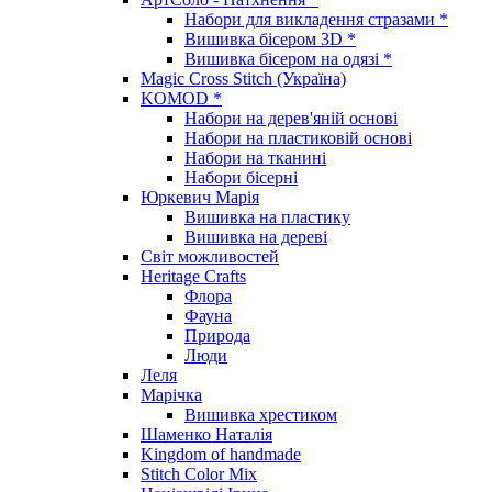
Набори для викладення стразами *
Вишивка бісером 3D *
Вишивка бісером на одязі *
Magic Cross Stitch (Україна)
KOMOD *
Набори на дерев'яній основі
Набори на пластиковій основі
Набори на тканині
Набори бісерні
Юркевич Марія
Вишивка на пластику
Вишивка на дереві
Світ можливостей
Heritage Crafts
Флора
Фауна
Природа
Люди
Леля
Марічка
Вишивка хрестиком
Шаменко Наталія
Kingdom of handmade
Stitch Color Mix