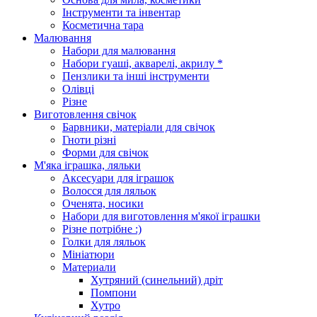
Інструменти та інвентар
Косметична тара
Малювання
Набори для малювання
Набори гуаші, акварелі, акрилу *
Пензлики та інші інструменти
Олівці
Різне
Виготовлення свічок
Барвники, матеріали для свічок
Гноти різні
Форми для свічок
М'яка іграшка, ляльки
Аксесуари для іграшок
Волосся для ляльок
Оченята, носики
Набори для виготовлення м'якої іграшки
Різне потрібне :)
Голки для ляльок
Мініатюри
Материали
Хутряний (синельний) дріт
Помпони
Хутро