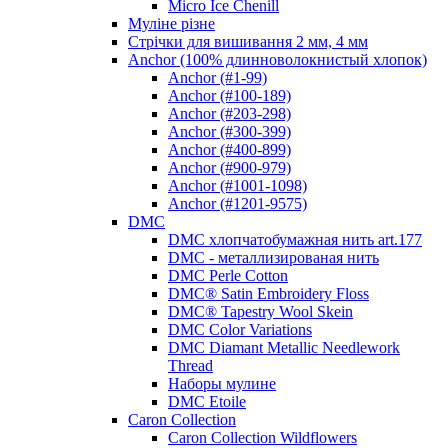
Micro Ice Chenill
Муліне різне
Стрічки для вишивання 2 мм, 4 мм
Anchor (100% длинноволокнистый хлопок)
Anchor (#1-99)
Anchor (#100-189)
Anchor (#203-298)
Anchor (#300-399)
Anchor (#400-899)
Anchor (#900-979)
Anchor (#1001-1098)
Anchor (#1201-9575)
DMC
DMC хлопчатобумажная нить art.177
DMC - металлизированая нить
DMC Perle Cotton
DMC® Satin Embroidery Floss
DMC® Tapestry Wool Skein
DMC Color Variations
DMC Diamant Metallic Needlework
Thread
Наборы мулине
DMC Etoile
Caron Collection
Caron Collection Wildflowers