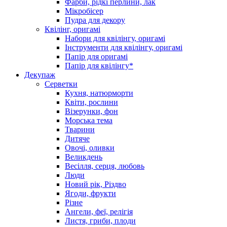
Фарби, рідкі перлини, лак
Мікробісер
Пудра для декору
Квілінг, оригамі
Набори для квілінгу, оригамі
Інструменти для квілінгу, оригамі
Папір для оригамі
Папір для квілінгу*
Декупаж
Серветки
Кухня, натюрморти
Квіти, рослини
Візерунки, фон
Морська тема
Тварини
Дитяче
Овочі, оливки
Великдень
Весілля, серця, любовь
Люди
Новий рік, Різдво
Ягоди, фрукти
Різне
Ангели, феї, релігія
Листя, гриби, плоди