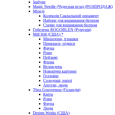
Janlynn
Magic Needle (Чудесная игла) (РОЗПРОДАЖ)
Міледі
Колекція Сакральний орнамент
Набори для вишивання бісером
Схеми для вишивання бісером
Гобелени ROGOBLEN (Румунія)
Mill Hill (США) *
Мініатюри, іграшки
Прикраси, підвіси
Фауна
Різне
Пейзажі
Флора
Великдень
Новорічні картини
Гелловін
Солодощі, напої
Ангели, люди
Thea Gouverneur (Голандія)
Квіти
Різне
Фауна
Люди
Design Works (США)