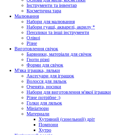
Інструменти та інвентар
Косметична тара
Малювання
Набори для малювання
Набори гуаші, акварелі, акрилу *
Пензлики та інші інструменти
Олівці
Різне
Виготовлення свічок
Барвники, матеріали для свічок
Гноти різні
Форми для свічок
М'яка іграшка, ляльки
Аксесуари для іграшок
Волосся для ляльок
Оченята, носики
Набори для виготовлення м'якої іграшки
Різне потрібне :)
Голки для ляльок
Мініатюри
Материали
Хутряний (синельний) дріт
Помпони
Хутро