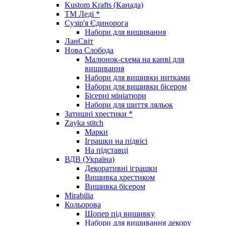
Kustom Krafts (Канада)
ТМ Леді *
Сузір'я Єдинорога
Набори для вишивання
ЛанСвіт
Нова Слобода
Малюнок-схема на канві для
вишивання
Набори для вишивки нитками
Набори для вишивки бісером
Бісерні мініатюри
Набори для шиття ляльок
Затишні хрестики *
Zayka stitch
Марки
Іграшки на підвісі
На підставці
ВДВ (Україна)
Декоративні іграшки
Вишивка хрестиком
Вишивка бісером
Mirabilia
Кольорова
Шопер під вишивку
Набори для вишивання декору