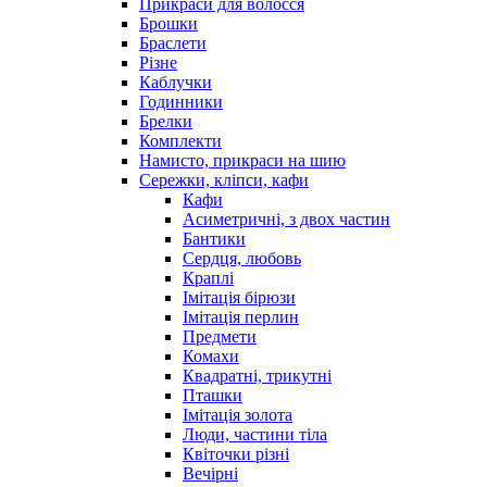
Прикраси для волосся
Брошки
Браслети
Різне
Каблучки
Годинники
Брелки
Комплекти
Намисто, прикраси на шию
Сережки, кліпси, кафи
Кафи
Асиметричні, з двох частин
Бантики
Сердця, любовь
Краплі
Імітація бірюзи
Імітація перлин
Предмети
Комахи
Квадратні, трикутні
Пташки
Імітація золота
Люди, частини тіла
Квіточки різні
Вечірні