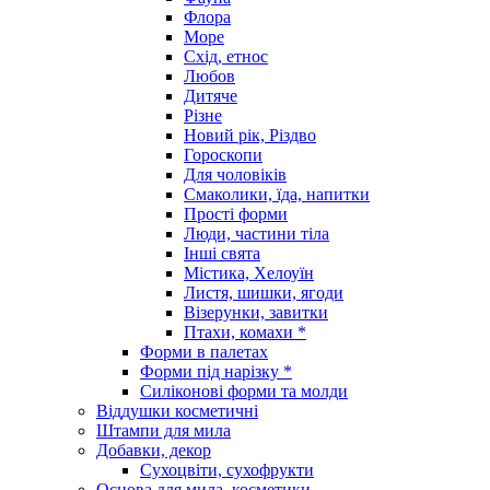
Флора
Море
Схід, етнос
Любов
Дитяче
Різне
Новий рік, Різдво
Гороскопи
Для чоловіків
Смаколики, їда, напитки
Прості форми
Люди, частини тіла
Інші свята
Містика, Хелоуїн
Листя, шишки, ягоди
Візерунки, завитки
Птахи, комахи *
Форми в палетах
Форми під нарізку *
Силіконові форми та молди
Віддушки косметичні
Штампи для мила
Добавки, декор
Сухоцвіти, сухофрукти
Основа для мила, косметики