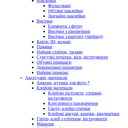
Наклейки
Фольговані
Об'ємні наклейки
Звичайні наклейки
Висічки
Елементи з фетру
Висічки з пінорезини
Висічки з картону (чіпборд)
Карти 3D, колажі
Пряжки
Набори стрічок, тасьми
Сургучні печатки, віск, інструменти
Об'ємні прикраси
Декоративні прищепки
Набори прикрас
Аксесуари, матеріали
Анкери, кутики для фото *
Клейові матеріали
Клейові пістолети, стержні,
інструменти
Клеї різного призначення
Скотч, клейкі стрічки
Клейові аркуші, крапки, квадратики
Глітер, клей з глітером, інструменти
Маркери