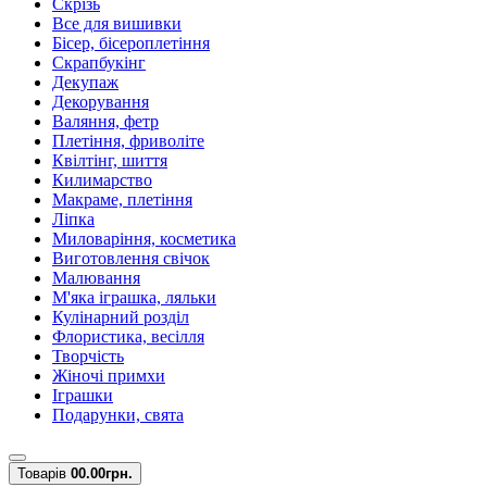
Скрізь
Все для вишивки
Бісер, бісероплетіння
Скрапбукінг
Декупаж
Декорування
Валяння, фетр
Плетіння, фриволіте
Квілтінг, шиття
Килимарство
Макраме, плетіння
Ліпка
Миловаріння, косметика
Виготовлення свічок
Малювання
М'яка іграшка, ляльки
Кулінарний розділ
Флористика, весілля
Творчість
Жіночі примхи
Іграшки
Подарунки, свята
Товарів
0
0.00грн.