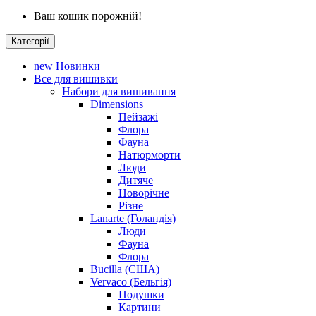
Ваш кошик порожній!
Категорії
new
Новинки
Все для вишивки
Набори для вишивання
Dimensions
Пейзажі
Флора
Фауна
Натюрморти
Люди
Дитяче
Новорічне
Різне
Lanarte (Голандія)
Люди
Фауна
Флора
Bucilla (США)
Vervaco (Бельгія)
Подушки
Картини