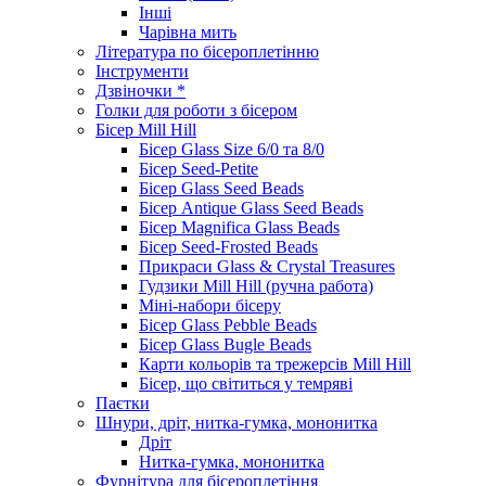
Інші
Чарівна мить
Література по бісероплетінню
Інструменти
Дзвіночки *
Голки для роботи з бісером
Бісер Mill Hill
Бісер Glass Size 6/0 та 8/0
Бісер Seed-Petite
Бісер Glass Seed Beads
Бісер Antique Glass Seed Beads
Бісер Magnifica Glass Beads
Бісер Seed-Frosted Beads
Прикраси Glass & Crystal Treasures
Гудзики Mill Hill (ручна работа)
Міні-набори бісеру
Бісер Glass Pebble Beads
Бісер Glass Bugle Beads
Карти кольорів та трежерсів Mill Hill
Бісер, що світиться у темряві
Паєтки
Шнури, дріт, нитка-гумка, мононитка
Дріт
Нитка-гумка, мононитка
Фурнітура для бісероплетіння