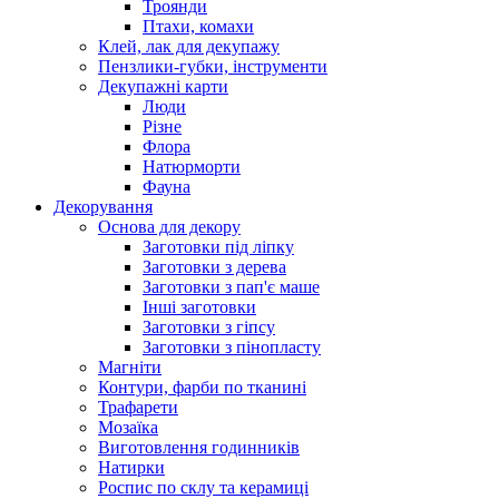
Троянди
Птахи, комахи
Клей, лак для декупажу
Пензлики-губки, інструменти
Декупажні карти
Люди
Різне
Флора
Натюрморти
Фауна
Декорування
Основа для декору
Заготовки під ліпку
Заготовки з дерева
Заготовки з пап'є маше
Інші заготовки
Заготовки з гіпсу
Заготовки з пінопласту
Магніти
Контури, фарби по тканині
Трафарети
Мозаїка
Виготовлення годинників
Натирки
Роспис по склу та керамиці