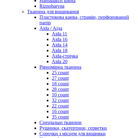
Наніашвілі Ірина
Riznobarvna
Тканина для вишивання
Пластикова канва, страмін, перфорований
папір
Aida / Аіда
Aida 11
Aida 16
Aida 14
Aida 18
Aida-стрічка
Aida 20
Рівномірна тканина
25 count
27 count
18 count
28 count
10 count
32 count
22 count
16 count
35 count
Спеціальні тканини
Рушники, скатертини, серветки
Сорочки з місцем для вишивки