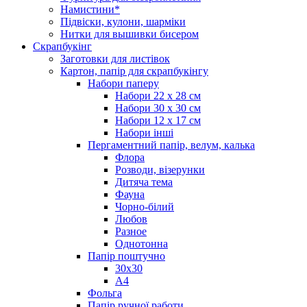
Намистини*
Підвіски, кулони, шарміки
Нитки для вышивки бисером
Скрапбукінг
Заготовки для листівок
Картон, папір для скрапбукінгу
Набори паперу
Набори 22 х 28 см
Набори 30 х 30 см
Набори 12 х 17 см
Набори інші
Пергаментний папір, велум, калька
Флора
Розводи, візерунки
Дитяча тема
Фауна
Чорно-білий
Любов
Разное
Однотонна
Папір поштучно
30х30
А4
Фольга
Папір ручної работи