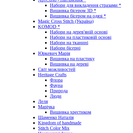
Набори для викладення стразами *
Вишивка бісером 3D *
Вишивка бісером на одязі *
Magic Cross Stitch (Україна)
KOMOD *
Набори на дерев'яній основі
Набори на пластиковій основі
Набори на тканині
Набори бісерні
Юркевич Марія
Вишивка на пластику
Вишивка на дереві
Світ можливостей
Heritage Crafts
Флора
Фауна
Природа
Люди
Леля
Марічка
Вишивка хрестиком
Шаменко Наталія
Kingdom of handmade
Stitch Color Mix