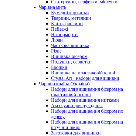
Скатертини, серфетки, мішечки
Чарiвна мить
Кумедні картинки
Тварини, метелики
Квіти, рослини
Пейзажі
Натюрморти
Люди
Часткова вишивка
Різне
Вишивка бісером
Подушки, серветки
Брошки
Вишивка на пластиковій канві
Crystal Art - набори для вишивки
Чарівна країна (Україна)
Набори для вишивання бісером на
пластиковій основі
Набори для вишивання нитками
Аксесуари для рукоділля
Набори для вишивання бісером по
дереву
Набори для вишивання бісером на
штучній шкірі
Заготовки для вишивки