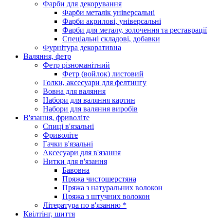
Фарби для декорування
Фарби металік універсальні
Фарби акрилові, універсальні
Фарби для металу, золочення та реставрації
Спеціальні складові, добавки
Фурнітура декоративна
Валяння, фетр
Фетр різноманітний
Фетр (войлок) листовий
Голки, аксесуари для фелтингу
Вовна для валяння
Набори для валяння картин
Набори для валяння виробів
В'язання, фриволіте
Спиці в'язальні
Фриволіте
Гачки в'язальні
Аксесуари для в'язання
Нитки для в'язання
Бавовна
Пряжа чистошерстяна
Пряжа з натуральних волокон
Пряжа з штучних волокон
Література по в'язанню *
Квілтінг, шиття