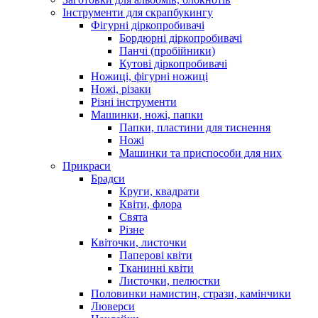
Інструменти для скрапбукингу
Фігурні діркопробивачі
Бордюрні діркопробивачі
Панчі (пробійники)
Кутові діркопробивачі
Ножиці, фігурні ножиці
Ножі, різаки
Різні інструменти
Машинки, ножі, папки
Папки, пластини для тиснення
Ножі
Машинки та приспособи для них
Прикраси
Брадси
Круги, квадрати
Квіти, флора
Свята
Різне
Квіточки, листочки
Паперові квіти
Тканинні квіти
Листочки, пелюстки
Половинки намистин, стрази, камінчики
Люверси