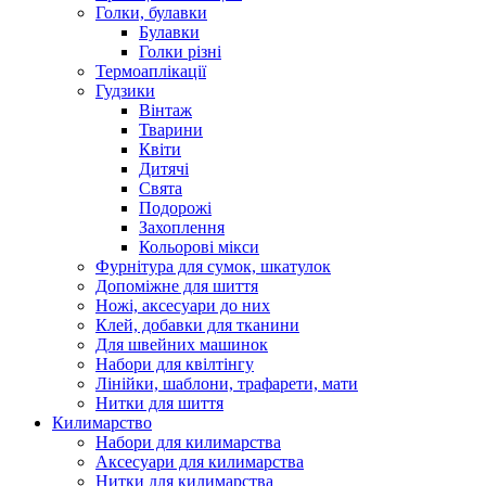
Голки, булавки
Булавки
Голки різні
Термоаплікації
Гудзики
Вінтаж
Тварини
Квіти
Дитячі
Свята
Подорожі
Захоплення
Кольорові мікси
Фурнітура для сумок, шкатулок
Допоміжне для шиття
Ножі, аксесуари до них
Клей, добавки для тканини
Для швейних машинок
Набори для квілтінгу
Лінійки, шаблони, трафарети, мати
Нитки для шиття
Килимарство
Набори для килимарства
Аксесуари для килимарства
Нитки для килимарства