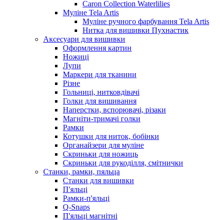
Caron Collection Waterlilies
Муліне Tela Artis
Муліне ручного фарбування Tela Artis
Нитка для вишивки Пухнастик
Аксесуари для вишивки
Оформлення картин
Ножиці
Лупи
Маркери для тканини
Різне
Гольниці, нитковдівачі
Голки для вишивання
Наперстки, вспорювачі, різаки
Магніти-тримачі голки
Рамки
Котушки для ниток, бобінки
Органайзери для муліне
Скриньки для ножиць
Скриньки для рукоділля, смітнички
Станки, рамки, пяльца
Станки для вишивки
П'яльці
Рамки-п'яльці
Q-Snaps
П'яльці магнітні