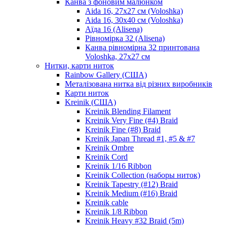
Канва з фоновим малюнком
Aida 16, 27х27 см (Voloshka)
Aida 16, 30х40 см (Voloshka)
Аїда 16 (Alisena)
Рівномірка 32 (Alisena)
Канва рівномірна 32 принтована
Voloshka, 27х27 см
Нитки, карти ниток
Rainbow Gallery (США)
Металізована нитка від різних виробників
Карти ниток
Kreinik (США)
Kreinik Blending Filament
Kreinik Very Fine (#4) Braid
Kreinik Fine (#8) Braid
Kreinik Japan Thread #1, #5 & #7
Kreinik Ombre
Kreinik Cord
Kreinik 1/16 Ribbon
Kreinik Collection (наборы ниток)
Kreinik Tapestry (#12) Braid
Kreinik Medium (#16) Braid
Kreinik cable
Kreinik 1/8 Ribbon
Kreinik Heavy #32 Braid (5m)