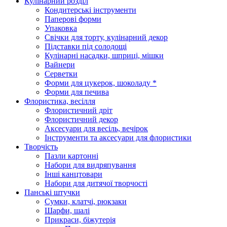
Кулінарний розділ
Кондитерські інструменти
Паперові форми
Упаковка
Свічки для торту, кулінарний декор
Підставки під солодощі
Кулінарні насадки, шприці, мішки
Вайнери
Серветки
Форми для цукерок, шоколаду *
Форми для печива
Флористика, весілля
Флористичний дріт
Флористичний декор
Аксесуари для весіль, вечірок
Інструменти та аксесуари для флористики
Творчість
Пазли картонні
Набори для видряпування
Інші канцтовари
Набори для дитячої творчості
Панські штучки
Сумки, клатчі, рюкзаки
Шарфи, шалі
Прикраси, біжутерія