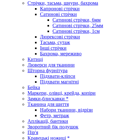
Стрічки, тасьма, шнури, бахрома
Капронові стрічки
Сатинові стрічки
Сатинові стрічки, 6мм
Сатинові стрічки, 25мм
Сатинові стрічки, 1см
Люрексові стрічки
Тасьма, сутаж
Інші стрічки
Бахрома, мереживо
Китиці
Люверси для тканини
Шторна фурнітура
Підхвати-кліпси
Підхвати магнітні
Бейка
Маркери, олівці, крейда, копіри
Замки-блискавки *
Тканина для шиття
Набори тканини, відрізи
Фетр, метраж
Аплікації, бантики
Зворотний бік подушок
Пір'я
Кравецькі ножиці *