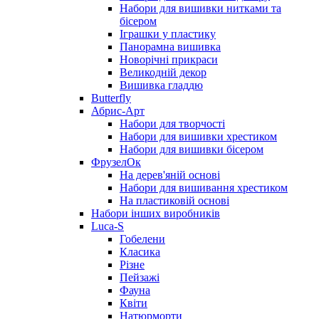
Набори для вишивки нитками та
бісером
Іграшки у пластику
Панорамна вишивка
Новорічні прикраси
Великодній декор
Вишивка гладдю
Butterfly
Абрис-Арт
Набори для творчості
Набори для вишивки хрестиком
Набори для вишивки бісером
ФрузелОк
На дерев'яній основі
Набори для вишивання хрестиком
На пластиковій основі
Набори інших виробників
Luca-S
Гобелени
Класика
Різне
Пейзажі
Фауна
Квіти
Натюрморти