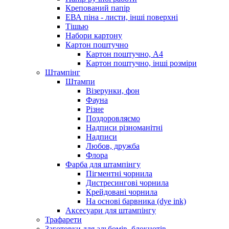
Крепований папір
ЕВА піна - листи, інші поверхні
Тішью
Набори картону
Картон поштучно
Картон поштучно, А4
Картон поштучно, інші розміри
Штампінг
Штампи
Візерунки, фон
Фауна
Різне
Поздоровляємо
Надписи різноманітні
Надписи
Любов, дружба
Флора
Фарба для штампінгу
Пігментні чорнила
Дистресингові чорнила
Крейдовані чорнила
На основі барвника (dye ink)
Аксесуари для штампінгу
Трафарети
Заготовки для альбомів, блокнотів