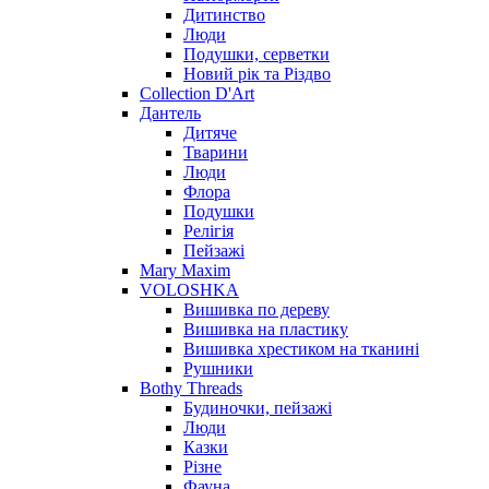
Дитинство
Люди
Подушки, серветки
Новий рік та Різдво
Collection D'Art
Дантель
Дитяче
Тварини
Люди
Флора
Подушки
Релігія
Пейзажі
Mary Maxim
VOLOSHKA
Вишивка по дереву
Вишивка на пластику
Вишивка хрестиком на тканині
Рушники
Bothy Threads
Будиночки, пейзажі
Люди
Казки
Різне
Фауна