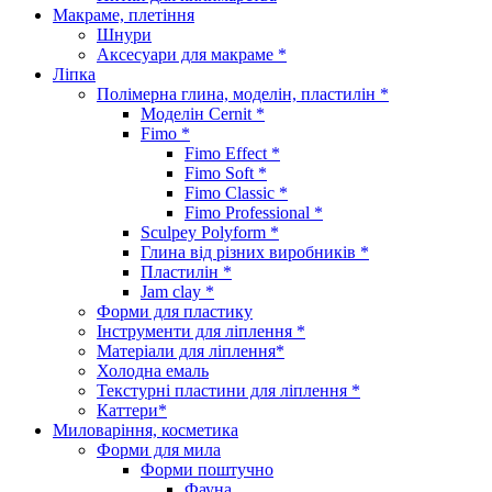
Макраме, плетіння
Шнури
Аксесуари для макраме *
Ліпка
Полімерна глина, моделін, пластилін *
Моделін Cernit *
Fimo *
Fimo Effect *
Fimo Soft *
Fimo Classic *
Fimo Professional *
Sculpey Polyform *
Глина від різних виробників *
Пластилін *
Jam clay *
Форми для пластику
Інструменти для ліплення *
Матеріали для ліплення*
Холодна емаль
Текстурні пластини для ліплення *
Каттери*
Миловаріння, косметика
Форми для мила
Форми поштучно
Фауна