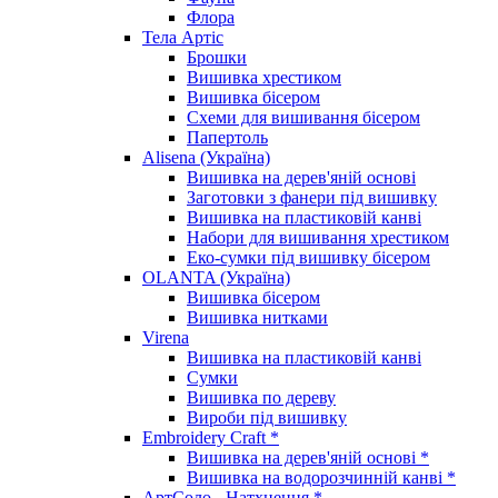
Флора
Тела Артіс
Брошки
Вишивка хрестиком
Вишивка бісером
Схеми для вишивання бісером
Папертоль
Alisena (Україна)
Вишивка на дерев'яній основі
Заготовки з фанери під вишивку
Вишивка на пластиковій канві
Набори для вишивання хрестиком
Еко-сумки під вишивку бісером
OLANTA (Україна)
Вишивка бісером
Вишивка нитками
Virena
Вишивка на пластиковій канві
Сумки
Вишивка по дереву
Вироби під вишивку
Embroidery Craft *
Вишивка на дерев'яній основі *
Вишивка на водорозчинній канві *
АртСоло - Натхнення *