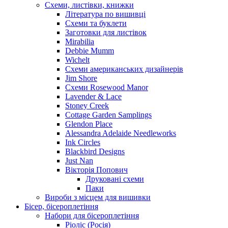
Схеми, листівки, книжки
Література по вишивці
Схеми та буклети
Заготовки для листівок
Mirabilia
Debbie Mumm
Wichelt
Схеми американських дизайнерів
Jim Shore
Cхеми Rosewood Manor
Lavender & Lace
Stoney Creek
Cottage Garden Samplings
Glendon Place
Alessandra Adelaide Needleworks
Ink Circles
Blackbird Designs
Just Nan
Вікторія Попович
Друковані схеми
Паки
Вироби з місцем для вишивки
Бісер, бісероплетіння
Набори для бісероплетіння
Ріоліс (Росія)