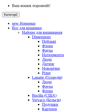
Ваш кошик порожній!
Категорії
new
Новинки
Все для вишивки
Набори для вишивання
Dimensions
Пейзажі
Флора
Фауна
Натюрморти
Люди
Дитяче
Новорічне
Різне
Lanarte (Голандія)
Люди
Фауна
Флора
Bucilla (США)
Vervaco (Бельгія)
Подушки
Картини