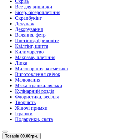
Скрізь
Все для вишивки
Бісер, бісероплетіння
Скрапбукінг
Декупаж
Декорування
Валяння, фетр
Плетіння, фриволіте
Квілтінг, шиття
Килимарство
Макраме, плетіння
Ліпка
Миловаріння, косметика
Виготовлення свічок
Малювання
М'яка іграшка, ляльки
Кулінарний розділ
Флористика, весілля
Творчість
Жіночі примхи
Іграшки
Подарунки, свята
Товарів
0
0.00грн.