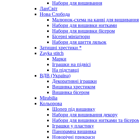
Набори для вишивання
ЛанСвіт
Нова Слобода
Малюнок-схема на канві для вишивання
Набори для вишивки нитками
Набори для вишивки бісером
Бісерні мініатюри
Набори для шиття ляльок
Затишні хрестики *
Zayka stitch
Марки
Іграшки на підвісі
На підставці
ВДВ (Україна)
Декоративні іграшки
Вишивка хрестиком
Вишивка бісером
Mirabilia
Кольорова
Шопер під вишивку
Набори для вишивання декору
Набори для вишивки нитками та бісеро
Іграшки у пластику
Панорамна вишивка
Новорічні прикраси