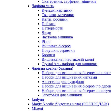
Скатертини, серфетки, мішечки
Чарiвна мить
Кумедні картинки
Тварини, метелики
Квіти, рослини
Пейзажі
Натюрморти
Люди
Часткова вишивка
Різне
Вишивка бісером
Подушки, серветки
Брошки
Вишивка на пластиковій канві
Crystal Art - набори для вишивки
Чарівна країна (Україна)
Набори для вишивання бісером на пласт
Набори для вишивання нитками
Аксесуари для рукоділля
Набори для вишивання бісером по дерев
Набори для вишивання бісером на штучн
Заготовки для вишивки
Janlynn
Magic Needle (Чудесная игла) (РОЗПРОДАЖ)
Міледі