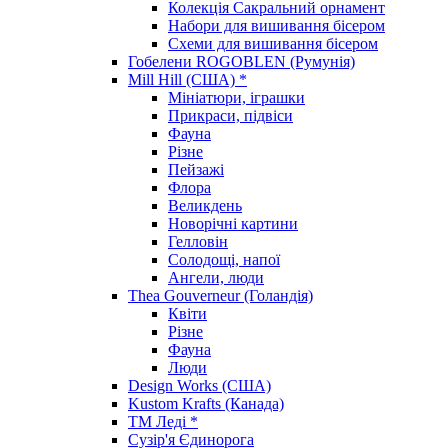
Колекція Сакральний орнамент
Набори для вишивання бісером
Схеми для вишивання бісером
Гобелени ROGOBLEN (Румунія)
Mill Hill (США) *
Мініатюри, іграшки
Прикраси, підвіси
Фауна
Різне
Пейзажі
Флора
Великдень
Новорічні картини
Гелловін
Солодощі, напої
Ангели, люди
Thea Gouverneur (Голандія)
Квіти
Різне
Фауна
Люди
Design Works (США)
Kustom Krafts (Канада)
ТМ Леді *
Сузір'я Єдинорога