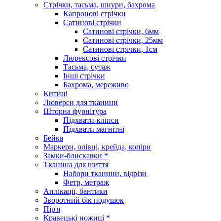
Стрічки, тасьма, шнури, бахрома
Капронові стрічки
Сатинові стрічки
Сатинові стрічки, 6мм
Сатинові стрічки, 25мм
Сатинові стрічки, 1см
Люрексові стрічки
Тасьма, сутаж
Інші стрічки
Бахрома, мереживо
Китиці
Люверси для тканини
Шторна фурнітура
Підхвати-кліпси
Підхвати магнітні
Бейка
Маркери, олівці, крейда, копіри
Замки-блискавки *
Тканина для шиття
Набори тканини, відрізи
Фетр, метраж
Аплікації, бантики
Зворотний бік подушок
Пір'я
Кравецькі ножиці *