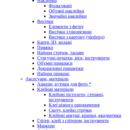
Наклейки
Фольговані
Об'ємні наклейки
Звичайні наклейки
Висічки
Елементи з фетру
Висічки з пінорезини
Висічки з картону (чіпборд)
Карти 3D, колажі
Пряжки
Набори стрічок, тасьми
Сургучні печатки, віск, інструменти
Об'ємні прикраси
Декоративні прищепки
Набори прикрас
Аксесуари, матеріали
Анкери, кутики для фото *
Клейові матеріали
Клейові пістолети, стержні,
інструменти
Клеї різного призначення
Скотч, клейкі стрічки
Клейові аркуші, крапки, квадратики
Глітер, клей з глітером, інструменти
Маркери