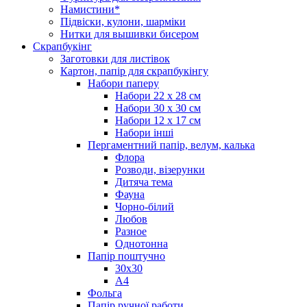
Намистини*
Підвіски, кулони, шарміки
Нитки для вышивки бисером
Скрапбукінг
Заготовки для листівок
Картон, папір для скрапбукінгу
Набори паперу
Набори 22 х 28 см
Набори 30 х 30 см
Набори 12 х 17 см
Набори інші
Пергаментний папір, велум, калька
Флора
Розводи, візерунки
Дитяча тема
Фауна
Чорно-білий
Любов
Разное
Однотонна
Папір поштучно
30х30
А4
Фольга
Папір ручної работи