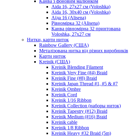
Канва з фоновим малюнком
Aida 16, 27х27 см (Voloshka)
Aida 16, 30х40 см (Voloshka)
Аїда 16 (Alisena)
Рівномірка 32 (Alisena)
Канва рівномірна 32 принтована
Voloshka, 27х27 см
Нитки, карти ниток
Rainbow Gallery (США)
Металізована нитка від різних виробників
Карти ниток
Kreinik (США)
Kreinik Blending Filament
Kreinik Very Fine (#4) Braid
Kreinik Fine (#8) Braid
Kreinik Japan Thread #1, #5 & #7
Kreinik Ombre
Kreinik Cord
Kreinik 1/16 Ribbon
Kreinik Collection (наборы ниток)
Kreinik Tapestry (#12) Braid
Kreinik Medium (#16) Braid
Kreinik cable
Kreinik 1/8 Ribbon
Kreinik Heavy #32 Braid (5m)