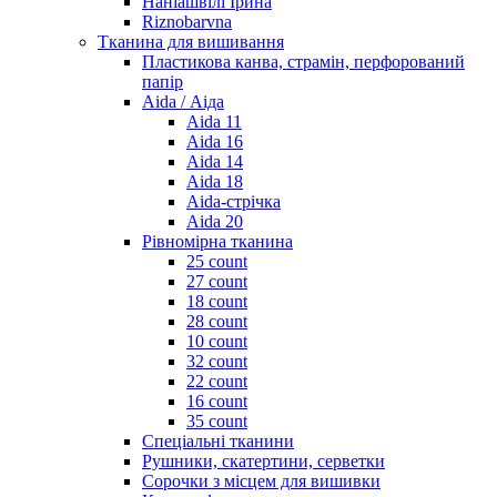
Наніашвілі Ірина
Riznobarvna
Тканина для вишивання
Пластикова канва, страмін, перфорований
папір
Aida / Аіда
Aida 11
Aida 16
Aida 14
Aida 18
Aida-стрічка
Aida 20
Рівномірна тканина
25 count
27 count
18 count
28 count
10 count
32 count
22 count
16 count
35 count
Спеціальні тканини
Рушники, скатертини, серветки
Сорочки з місцем для вишивки