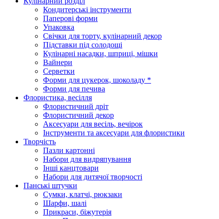
Кулінарний розділ
Кондитерські інструменти
Паперові форми
Упаковка
Свічки для торту, кулінарний декор
Підставки під солодощі
Кулінарні насадки, шприці, мішки
Вайнери
Серветки
Форми для цукерок, шоколаду *
Форми для печива
Флористика, весілля
Флористичний дріт
Флористичний декор
Аксесуари для весіль, вечірок
Інструменти та аксесуари для флористики
Творчість
Пазли картонні
Набори для видряпування
Інші канцтовари
Набори для дитячої творчості
Панські штучки
Сумки, клатчі, рюкзаки
Шарфи, шалі
Прикраси, біжутерія