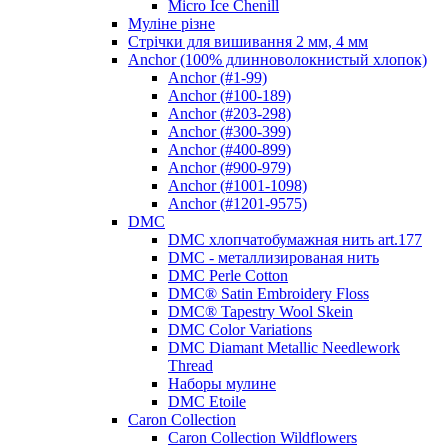
Micro Ice Chenill
Муліне різне
Стрічки для вишивання 2 мм, 4 мм
Anchor (100% длинноволокнистый хлопок)
Anchor (#1-99)
Anchor (#100-189)
Anchor (#203-298)
Anchor (#300-399)
Anchor (#400-899)
Anchor (#900-979)
Anchor (#1001-1098)
Anchor (#1201-9575)
DMC
DMC хлопчатобумажная нить art.177
DMC - металлизированая нить
DMC Perle Cotton
DMC® Satin Embroidery Floss
DMC® Tapestry Wool Skein
DMC Color Variations
DMC Diamant Metallic Needlework
Thread
Наборы мулине
DMC Etoile
Caron Collection
Caron Collection Wildflowers