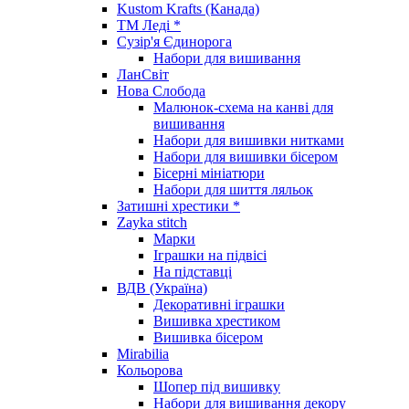
Kustom Krafts (Канада)
ТМ Леді *
Сузір'я Єдинорога
Набори для вишивання
ЛанСвіт
Нова Слобода
Малюнок-схема на канві для
вишивання
Набори для вишивки нитками
Набори для вишивки бісером
Бісерні мініатюри
Набори для шиття ляльок
Затишні хрестики *
Zayka stitch
Марки
Іграшки на підвісі
На підставці
ВДВ (Україна)
Декоративні іграшки
Вишивка хрестиком
Вишивка бісером
Mirabilia
Кольорова
Шопер під вишивку
Набори для вишивання декору