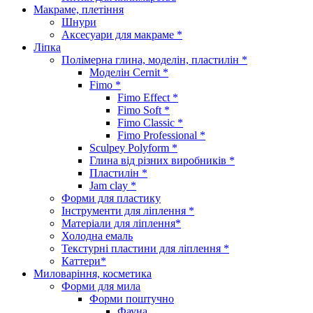
Макраме, плетіння
Шнури
Аксесуари для макраме *
Ліпка
Полімерна глина, моделін, пластилін *
Моделін Cernit *
Fimo *
Fimo Effect *
Fimo Soft *
Fimo Classic *
Fimo Professional *
Sculpey Polyform *
Глина від різних виробників *
Пластилін *
Jam clay *
Форми для пластику
Інструменти для ліплення *
Матеріали для ліплення*
Холодна емаль
Текстурні пластини для ліплення *
Каттери*
Миловаріння, косметика
Форми для мила
Форми поштучно
Фауна