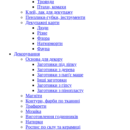
Троянди
Птахи, комахи
Клей, лак для декупажу
Пензлики-губки, інструменти
Декупажні карти
Люди
Різне
Флора
Натюрморти
Фауна
Декорування
Основа для декору
Заготовки під ліпку
Заготовки з дерева
Заготовки з пап'є маше
Інші заготовки
Заготовки з гіпсу
Заготовки з пінопласту
Магніти
Контури, фарби по тканині
Трафарети
Мозаїка
Виготовлення годинників
Натирки
Роспис по склу та керамиці