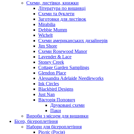
Схеми, листівки, книжки
Література по вишивці
Схеми та буклети
Заготовки для листівок
Mirabilia
Debbie Mumm
Wichelt
Схеми американських дизайнерів
Jim Shore
Cхеми Rosewood Manor
Lavender & Lace
Stoney Creek
Cottage Garden Samplings
Glendon Place
Alessandra Adelaide Needleworks
Ink Circles
Blackbird Designs
Just Nan
Вікторія Попович
Друковані схеми
Паки
Вироби з місцем для вишивки
Бісер, бісероплетіння
Набори для бісероплетіння
Ріоліс (Росія)