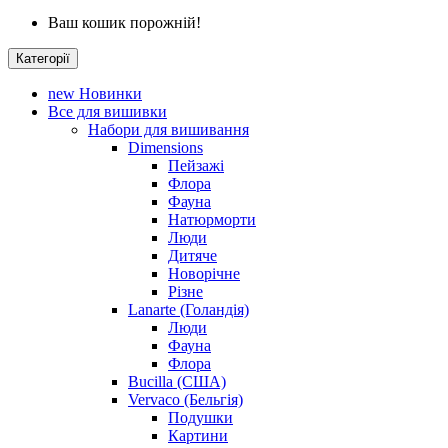
Ваш кошик порожній!
Категорії
new
Новинки
Все для вишивки
Набори для вишивання
Dimensions
Пейзажі
Флора
Фауна
Натюрморти
Люди
Дитяче
Новорічне
Різне
Lanarte (Голандія)
Люди
Фауна
Флора
Bucilla (США)
Vervaco (Бельгія)
Подушки
Картини