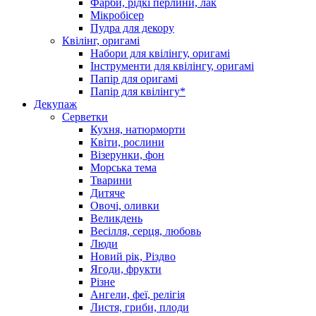
Фарби, рідкі перлини, лак
Мікробісер
Пудра для декору
Квілінг, оригамі
Набори для квілінгу, оригамі
Інструменти для квілінгу, оригамі
Папір для оригамі
Папір для квілінгу*
Декупаж
Серветки
Кухня, натюрморти
Квіти, рослини
Візерунки, фон
Морська тема
Тварини
Дитяче
Овочі, оливки
Великдень
Весілля, серця, любовь
Люди
Новий рік, Різдво
Ягоди, фрукти
Різне
Ангели, феї, релігія
Листя, гриби, плоди