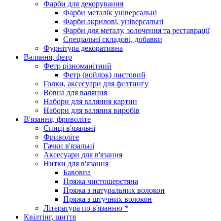
Фарби для декорування
Фарби металік універсальні
Фарби акрилові, універсальні
Фарби для металу, золочення та реставрації
Спеціальні складові, добавки
Фурнітура декоративна
Валяння, фетр
Фетр різноманітний
Фетр (войлок) листовий
Голки, аксесуари для фелтингу
Вовна для валяння
Набори для валяння картин
Набори для валяння виробів
В'язання, фриволіте
Спиці в'язальні
Фриволіте
Гачки в'язальні
Аксесуари для в'язання
Нитки для в'язання
Бавовна
Пряжа чистошерстяна
Пряжа з натуральних волокон
Пряжа з штучних волокон
Література по в'язанню *
Квілтінг, шиття