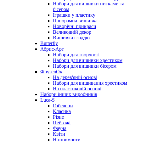
Набори для вишивки нитками та
бісером
Іграшки у пластику
Панорамна вишивка
Новорічні прикраси
Великодній декор
Вишивка гладдю
Butterfly
Абрис-Арт
Набори для творчості
Набори для вишивки хрестиком
Набори для вишивки бісером
ФрузелОк
На дерев'яній основі
Набори для вишивання хрестиком
На пластиковій основі
Набори інших виробників
Luca-S
Гобелени
Класика
Різне
Пейзажі
Фауна
Квіти
Натюрморти