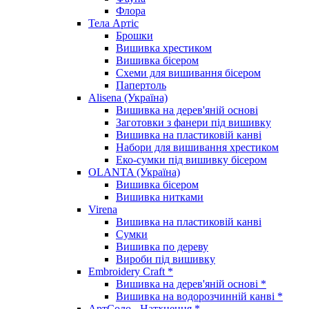
Флора
Тела Артіс
Брошки
Вишивка хрестиком
Вишивка бісером
Схеми для вишивання бісером
Папертоль
Alisena (Україна)
Вишивка на дерев'яній основі
Заготовки з фанери під вишивку
Вишивка на пластиковій канві
Набори для вишивання хрестиком
Еко-сумки під вишивку бісером
OLANTA (Україна)
Вишивка бісером
Вишивка нитками
Virena
Вишивка на пластиковій канві
Сумки
Вишивка по дереву
Вироби під вишивку
Embroidery Craft *
Вишивка на дерев'яній основі *
Вишивка на водорозчинній канві *
АртСоло - Натхнення *