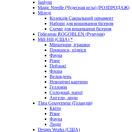
Janlynn
Magic Needle (Чудесная игла) (РОЗПРОДАЖ)
Міледі
Колекція Сакральний орнамент
Набори для вишивання бісером
Схеми для вишивання бісером
Гобелени ROGOBLEN (Румунія)
Mill Hill (США) *
Мініатюри, іграшки
Прикраси, підвіси
Фауна
Різне
Пейзажі
Флора
Великдень
Новорічні картини
Гелловін
Солодощі, напої
Ангели, люди
Thea Gouverneur (Голандія)
Квіти
Різне
Фауна
Люди
Design Works (США)