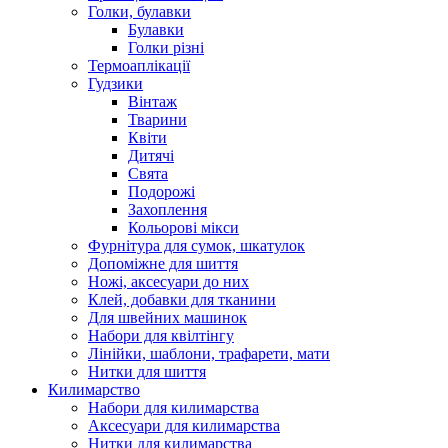
Голки, булавки
Булавки
Голки різні
Термоаплікації
Гудзики
Вінтаж
Тварини
Квіти
Дитячі
Свята
Подорожі
Захоплення
Кольорові мікси
Фурнітура для сумок, шкатулок
Допоміжне для шиття
Ножі, аксесуари до них
Клей, добавки для тканини
Для швейних машинок
Набори для квілтінгу
Лінійки, шаблони, трафарети, мати
Нитки для шиття
Килимарство
Набори для килимарства
Аксесуари для килимарства
Нитки для килимарства