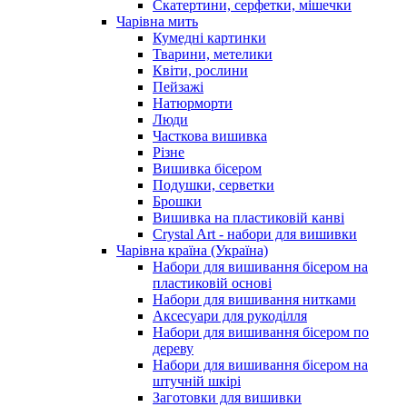
Скатертини, серфетки, мішечки
Чарiвна мить
Кумедні картинки
Тварини, метелики
Квіти, рослини
Пейзажі
Натюрморти
Люди
Часткова вишивка
Різне
Вишивка бісером
Подушки, серветки
Брошки
Вишивка на пластиковій канві
Crystal Art - набори для вишивки
Чарівна країна (Україна)
Набори для вишивання бісером на
пластиковій основі
Набори для вишивання нитками
Аксесуари для рукоділля
Набори для вишивання бісером по
дереву
Набори для вишивання бісером на
штучній шкірі
Заготовки для вишивки