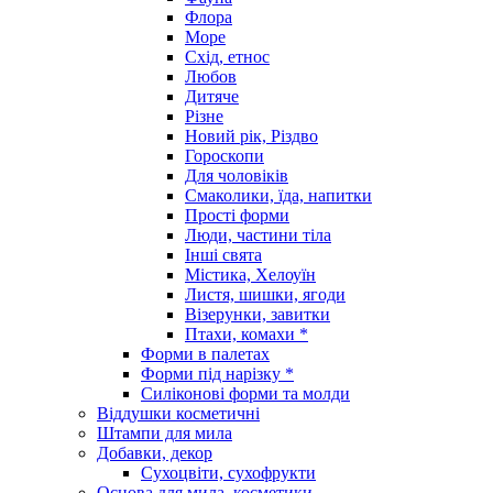
Флора
Море
Схід, етнос
Любов
Дитяче
Різне
Новий рік, Різдво
Гороскопи
Для чоловіків
Смаколики, їда, напитки
Прості форми
Люди, частини тіла
Інші свята
Містика, Хелоуїн
Листя, шишки, ягоди
Візерунки, завитки
Птахи, комахи *
Форми в палетах
Форми під нарізку *
Силіконові форми та молди
Віддушки косметичні
Штампи для мила
Добавки, декор
Сухоцвіти, сухофрукти
Основа для мила, косметики