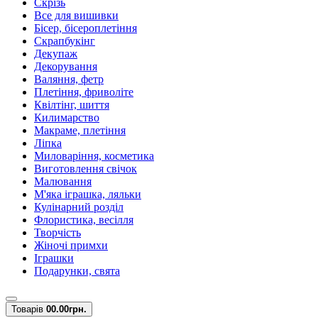
Скрізь
Все для вишивки
Бісер, бісероплетіння
Скрапбукінг
Декупаж
Декорування
Валяння, фетр
Плетіння, фриволіте
Квілтінг, шиття
Килимарство
Макраме, плетіння
Ліпка
Миловаріння, косметика
Виготовлення свічок
Малювання
М'яка іграшка, ляльки
Кулінарний розділ
Флористика, весілля
Творчість
Жіночі примхи
Іграшки
Подарунки, свята
Товарів
0
0.00грн.