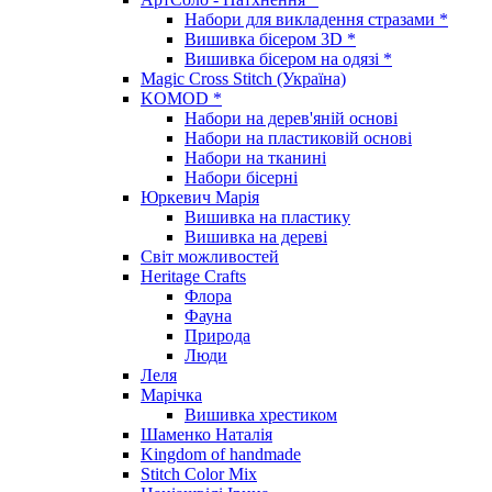
Набори для викладення стразами *
Вишивка бісером 3D *
Вишивка бісером на одязі *
Magic Cross Stitch (Україна)
KOMOD *
Набори на дерев'яній основі
Набори на пластиковій основі
Набори на тканині
Набори бісерні
Юркевич Марія
Вишивка на пластику
Вишивка на дереві
Світ можливостей
Heritage Crafts
Флора
Фауна
Природа
Люди
Леля
Марічка
Вишивка хрестиком
Шаменко Наталія
Kingdom of handmade
Stitch Color Mix