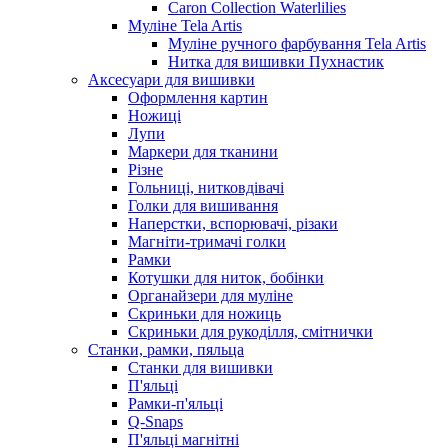
Caron Collection Waterlilies
Муліне Tela Artis
Муліне ручного фарбування Tela Artis
Нитка для вишивки Пухнастик
Аксесуари для вишивки
Оформлення картин
Ножиці
Лупи
Маркери для тканини
Різне
Гольниці, нитковдівачі
Голки для вишивання
Наперстки, вспорювачі, різаки
Магніти-тримачі голки
Рамки
Котушки для ниток, бобінки
Органайзери для муліне
Скриньки для ножиць
Скриньки для рукоділля, смітнички
Станки, рамки, пяльца
Станки для вишивки
П'яльці
Рамки-п'яльці
Q-Snaps
П'яльці магнітні