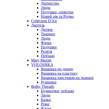
Дитинство
Люди
Подушки, серветки
Новий рік та Різдво
Collection D'Art
Дантель
Дитяче
Тварини
Люди
Флора
Подушки
Релігія
Пейзажі
Mary Maxim
VOLOSHKA
Вишивка по дереву
Вишивка на пластику
Вишивка хрестиком на тканині
Рушники
Bothy Threads
Будиночки, пейзажі
Люди
Казки
Різне
Фауна