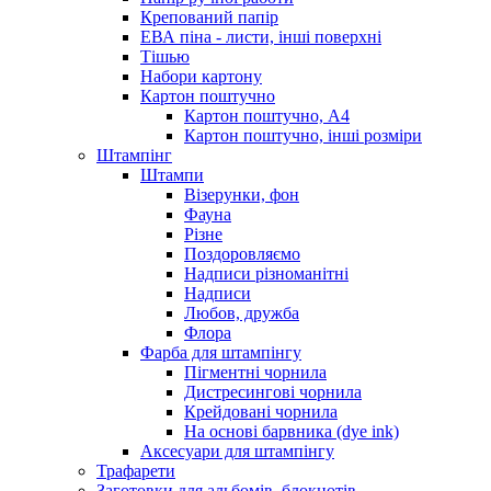
Крепований папір
ЕВА піна - листи, інші поверхні
Тішью
Набори картону
Картон поштучно
Картон поштучно, А4
Картон поштучно, інші розміри
Штампінг
Штампи
Візерунки, фон
Фауна
Різне
Поздоровляємо
Надписи різноманітні
Надписи
Любов, дружба
Флора
Фарба для штампінгу
Пігментні чорнила
Дистресингові чорнила
Крейдовані чорнила
На основі барвника (dye ink)
Аксесуари для штампінгу
Трафарети
Заготовки для альбомів, блокнотів