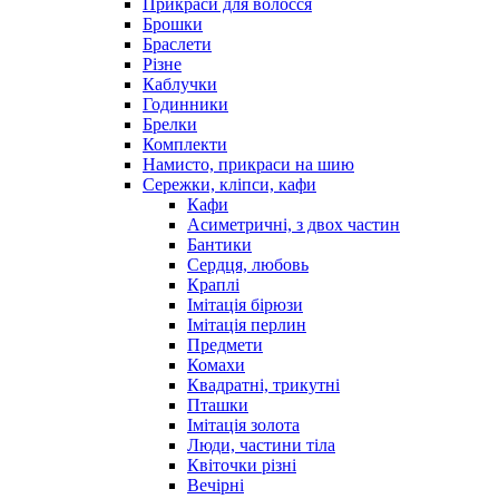
Прикраси для волосся
Брошки
Браслети
Різне
Каблучки
Годинники
Брелки
Комплекти
Намисто, прикраси на шию
Сережки, кліпси, кафи
Кафи
Асиметричні, з двох частин
Бантики
Сердця, любовь
Краплі
Імітація бірюзи
Імітація перлин
Предмети
Комахи
Квадратні, трикутні
Пташки
Імітація золота
Люди, частини тіла
Квіточки різні
Вечірні