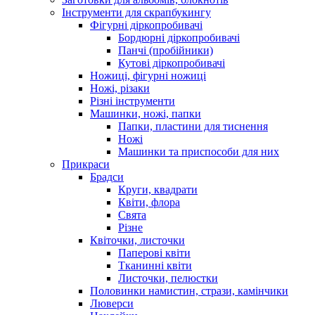
Інструменти для скрапбукингу
Фігурні діркопробивачі
Бордюрні діркопробивачі
Панчі (пробійники)
Кутові діркопробивачі
Ножиці, фігурні ножиці
Ножі, різаки
Різні інструменти
Машинки, ножі, папки
Папки, пластини для тиснення
Ножі
Машинки та приспособи для них
Прикраси
Брадси
Круги, квадрати
Квіти, флора
Свята
Різне
Квіточки, листочки
Паперові квіти
Тканинні квіти
Листочки, пелюстки
Половинки намистин, стрази, камінчики
Люверси