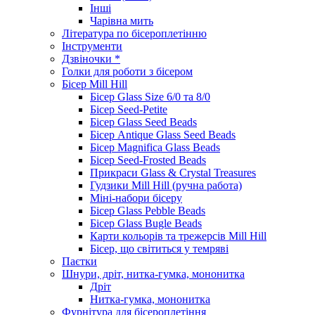
Інші
Чарівна мить
Література по бісероплетінню
Інструменти
Дзвіночки *
Голки для роботи з бісером
Бісер Mill Hill
Бісер Glass Size 6/0 та 8/0
Бісер Seed-Petite
Бісер Glass Seed Beads
Бісер Antique Glass Seed Beads
Бісер Magnifica Glass Beads
Бісер Seed-Frosted Beads
Прикраси Glass & Crystal Treasures
Гудзики Mill Hill (ручна работа)
Міні-набори бісеру
Бісер Glass Pebble Beads
Бісер Glass Bugle Beads
Карти кольорів та трежерсів Mill Hill
Бісер, що світиться у темряві
Паєтки
Шнури, дріт, нитка-гумка, мононитка
Дріт
Нитка-гумка, мононитка
Фурнітура для бісероплетіння