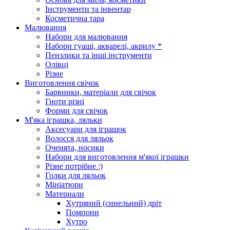
Інструменти та інвентар
Косметична тара
Малювання
Набори для малювання
Набори гуаші, акварелі, акрилу *
Пензлики та інші інструменти
Олівці
Різне
Виготовлення свічок
Барвники, матеріали для свічок
Гноти різні
Форми для свічок
М'яка іграшка, ляльки
Аксесуари для іграшок
Волосся для ляльок
Оченята, носики
Набори для виготовлення м'якої іграшки
Різне потрібне :)
Голки для ляльок
Мініатюри
Материали
Хутряний (синельний) дріт
Помпони
Хутро