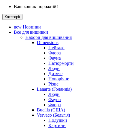
Ваш кошик порожній!
Категорії
new
Новинки
Все для вишивки
Набори для вишивання
Dimensions
Пейзажі
Флора
Фауна
Натюрморти
Люди
Дитяче
Новорічне
Різне
Lanarte (Голандія)
Люди
Фауна
Флора
Bucilla (США)
Vervaco (Бельгія)
Подушки
Картини