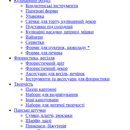
Кулінарний розділ
Кондитерські інструменти
Паперові форми
Упаковка
Свічки для торту, кулінарний декор
Підставки під солодощі
Кулінарні насадки, шприці, мішки
Вайнери
Серветки
Форми для цукерок, шоколаду *
Форми для печива
Флористика, весілля
Флористичний дріт
Флористичний декор
Аксесуари для весіль, вечірок
Інструменти та аксесуари для флористики
Творчість
Пазли картонні
Набори для видряпування
Інші канцтовари
Набори для дитячої творчості
Панські штучки
Сумки, клатчі, рюкзаки
Шарфи, шалі
Прикраси, біжутерія