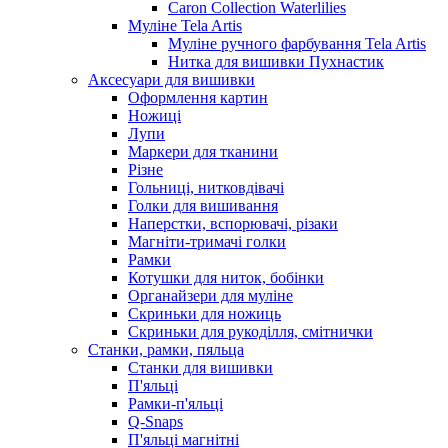
Caron Collection Waterlilies
Муліне Tela Artis
Муліне ручного фарбування Tela Artis
Нитка для вишивки Пухнастик
Аксесуари для вишивки
Оформлення картин
Ножиці
Лупи
Маркери для тканини
Різне
Гольниці, нитковдівачі
Голки для вишивання
Наперстки, вспорювачі, різаки
Магніти-тримачі голки
Рамки
Котушки для ниток, бобінки
Органайзери для муліне
Скриньки для ножиць
Скриньки для рукоділля, смітнички
Станки, рамки, пяльца
Станки для вишивки
П'яльці
Рамки-п'яльці
Q-Snaps
П'яльці магнітні