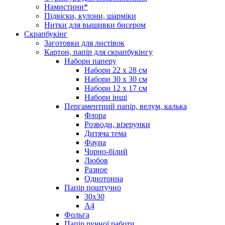
Намистини*
Підвіски, кулони, шарміки
Нитки для вышивки бисером
Скрапбукінг
Заготовки для листівок
Картон, папір для скрапбукінгу
Набори паперу
Набори 22 х 28 см
Набори 30 х 30 см
Набори 12 х 17 см
Набори інші
Пергаментний папір, велум, калька
Флора
Розводи, візерунки
Дитяча тема
Фауна
Чорно-білий
Любов
Разное
Однотонна
Папір поштучно
30х30
А4
Фольга
Папір ручної работи