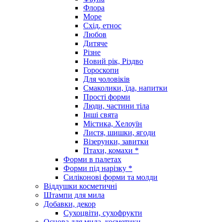
Флора
Море
Схід, етнос
Любов
Дитяче
Різне
Новий рік, Різдво
Гороскопи
Для чоловіків
Смаколики, їда, напитки
Прості форми
Люди, частини тіла
Інші свята
Містика, Хелоуїн
Листя, шишки, ягоди
Візерунки, завитки
Птахи, комахи *
Форми в палетах
Форми під нарізку *
Силіконові форми та молди
Віддушки косметичні
Штампи для мила
Добавки, декор
Сухоцвіти, сухофрукти
Основа для мила, косметики