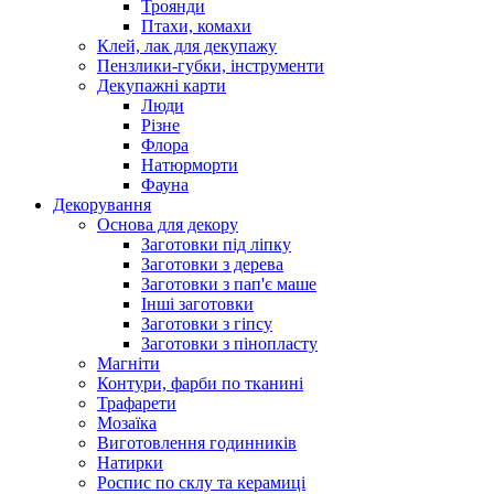
Троянди
Птахи, комахи
Клей, лак для декупажу
Пензлики-губки, інструменти
Декупажні карти
Люди
Різне
Флора
Натюрморти
Фауна
Декорування
Основа для декору
Заготовки під ліпку
Заготовки з дерева
Заготовки з пап'є маше
Інші заготовки
Заготовки з гіпсу
Заготовки з пінопласту
Магніти
Контури, фарби по тканині
Трафарети
Мозаїка
Виготовлення годинників
Натирки
Роспис по склу та керамиці