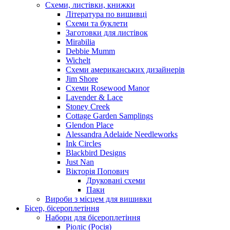
Схеми, листівки, книжки
Література по вишивці
Схеми та буклети
Заготовки для листівок
Mirabilia
Debbie Mumm
Wichelt
Схеми американських дизайнерів
Jim Shore
Cхеми Rosewood Manor
Lavender & Lace
Stoney Creek
Cottage Garden Samplings
Glendon Place
Alessandra Adelaide Needleworks
Ink Circles
Blackbird Designs
Just Nan
Вікторія Попович
Друковані схеми
Паки
Вироби з місцем для вишивки
Бісер, бісероплетіння
Набори для бісероплетіння
Ріоліс (Росія)