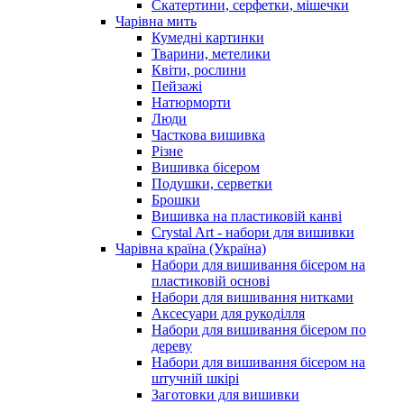
Скатертини, серфетки, мішечки
Чарiвна мить
Кумедні картинки
Тварини, метелики
Квіти, рослини
Пейзажі
Натюрморти
Люди
Часткова вишивка
Різне
Вишивка бісером
Подушки, серветки
Брошки
Вишивка на пластиковій канві
Crystal Art - набори для вишивки
Чарівна країна (Україна)
Набори для вишивання бісером на
пластиковій основі
Набори для вишивання нитками
Аксесуари для рукоділля
Набори для вишивання бісером по
дереву
Набори для вишивання бісером на
штучній шкірі
Заготовки для вишивки