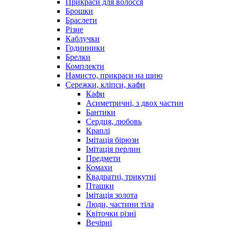
Прикраси для волосся
Брошки
Браслети
Різне
Каблучки
Годинники
Брелки
Комплекти
Намисто, прикраси на шию
Сережки, кліпси, кафи
Кафи
Асиметричні, з двох частин
Бантики
Сердця, любовь
Краплі
Імітація бірюзи
Імітація перлин
Предмети
Комахи
Квадратні, трикутні
Пташки
Імітація золота
Люди, частини тіла
Квіточки різні
Вечірні