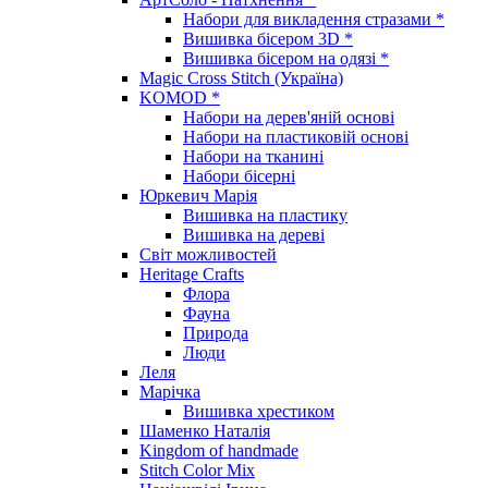
Набори для викладення стразами *
Вишивка бісером 3D *
Вишивка бісером на одязі *
Magic Cross Stitch (Україна)
KOMOD *
Набори на дерев'яній основі
Набори на пластиковій основі
Набори на тканині
Набори бісерні
Юркевич Марія
Вишивка на пластику
Вишивка на дереві
Світ можливостей
Heritage Crafts
Флора
Фауна
Природа
Люди
Леля
Марічка
Вишивка хрестиком
Шаменко Наталія
Kingdom of handmade
Stitch Color Mix