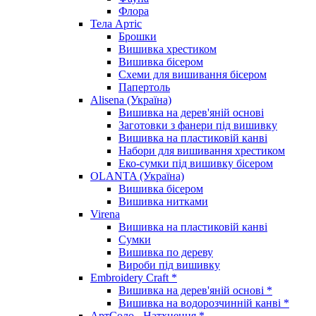
Флора
Тела Артіс
Брошки
Вишивка хрестиком
Вишивка бісером
Схеми для вишивання бісером
Папертоль
Alisena (Україна)
Вишивка на дерев'яній основі
Заготовки з фанери під вишивку
Вишивка на пластиковій канві
Набори для вишивання хрестиком
Еко-сумки під вишивку бісером
OLANTA (Україна)
Вишивка бісером
Вишивка нитками
Virena
Вишивка на пластиковій канві
Сумки
Вишивка по дереву
Вироби під вишивку
Embroidery Craft *
Вишивка на дерев'яній основі *
Вишивка на водорозчинній канві *
АртСоло - Натхнення *