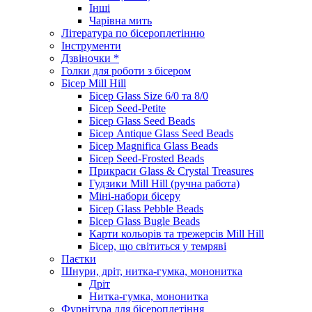
Інші
Чарівна мить
Література по бісероплетінню
Інструменти
Дзвіночки *
Голки для роботи з бісером
Бісер Mill Hill
Бісер Glass Size 6/0 та 8/0
Бісер Seed-Petite
Бісер Glass Seed Beads
Бісер Antique Glass Seed Beads
Бісер Magnifica Glass Beads
Бісер Seed-Frosted Beads
Прикраси Glass & Crystal Treasures
Гудзики Mill Hill (ручна работа)
Міні-набори бісеру
Бісер Glass Pebble Beads
Бісер Glass Bugle Beads
Карти кольорів та трежерсів Mill Hill
Бісер, що світиться у темряві
Паєтки
Шнури, дріт, нитка-гумка, мононитка
Дріт
Нитка-гумка, мононитка
Фурнітура для бісероплетіння