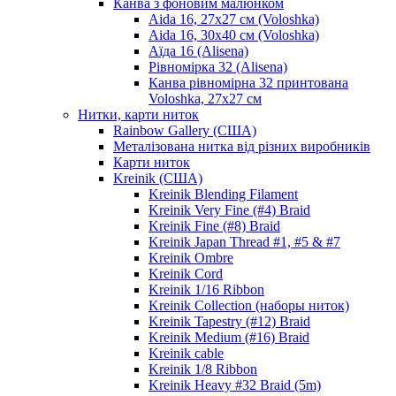
Канва з фоновим малюнком
Aida 16, 27х27 см (Voloshka)
Aida 16, 30х40 см (Voloshka)
Аїда 16 (Alisena)
Рівномірка 32 (Alisena)
Канва рівномірна 32 принтована
Voloshka, 27х27 см
Нитки, карти ниток
Rainbow Gallery (США)
Металізована нитка від різних виробників
Карти ниток
Kreinik (США)
Kreinik Blending Filament
Kreinik Very Fine (#4) Braid
Kreinik Fine (#8) Braid
Kreinik Japan Thread #1, #5 & #7
Kreinik Ombre
Kreinik Cord
Kreinik 1/16 Ribbon
Kreinik Collection (наборы ниток)
Kreinik Tapestry (#12) Braid
Kreinik Medium (#16) Braid
Kreinik cable
Kreinik 1/8 Ribbon
Kreinik Heavy #32 Braid (5m)