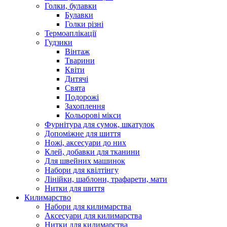
Голки, булавки
Булавки
Голки різні
Термоаплікації
Гудзики
Вінтаж
Тварини
Квіти
Дитячі
Свята
Подорожі
Захоплення
Кольорові мікси
Фурнітура для сумок, шкатулок
Допоміжне для шиття
Ножі, аксесуари до них
Клей, добавки для тканини
Для швейних машинок
Набори для квілтінгу
Лінійки, шаблони, трафарети, мати
Нитки для шиття
Килимарство
Набори для килимарства
Аксесуари для килимарства
Нитки для килимарства