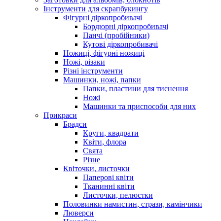
Інструменти для скрапбукингу
Фігурні діркопробивачі
Бордюрні діркопробивачі
Панчі (пробійники)
Кутові діркопробивачі
Ножиці, фігурні ножиці
Ножі, різаки
Різні інструменти
Машинки, ножі, папки
Папки, пластини для тиснення
Ножі
Машинки та приспособи для них
Прикраси
Брадси
Круги, квадрати
Квіти, флора
Свята
Різне
Квіточки, листочки
Паперові квіти
Тканинні квіти
Листочки, пелюстки
Половинки намистин, стрази, камінчики
Люверси