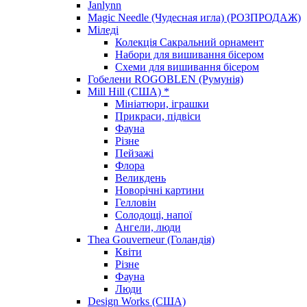
Janlynn
Magic Needle (Чудесная игла) (РОЗПРОДАЖ)
Міледі
Колекція Сакральний орнамент
Набори для вишивання бісером
Схеми для вишивання бісером
Гобелени ROGOBLEN (Румунія)
Mill Hill (США) *
Мініатюри, іграшки
Прикраси, підвіси
Фауна
Різне
Пейзажі
Флора
Великдень
Новорічні картини
Гелловін
Солодощі, напої
Ангели, люди
Thea Gouverneur (Голандія)
Квіти
Різне
Фауна
Люди
Design Works (США)