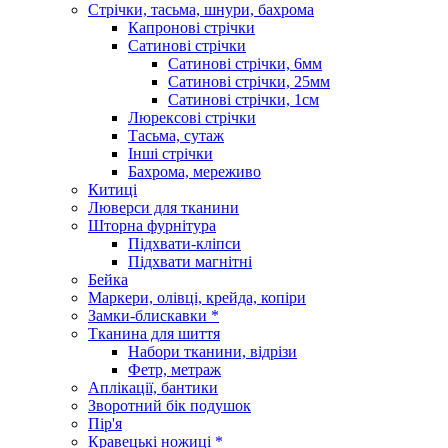
Стрічки, тасьма, шнури, бахрома
Капронові стрічки
Сатинові стрічки
Сатинові стрічки, 6мм
Сатинові стрічки, 25мм
Сатинові стрічки, 1см
Люрексові стрічки
Тасьма, сутаж
Інші стрічки
Бахрома, мереживо
Китиці
Люверси для тканини
Шторна фурнітура
Підхвати-кліпси
Підхвати магнітні
Бейка
Маркери, олівці, крейда, копіри
Замки-блискавки *
Тканина для шиття
Набори тканини, відрізи
Фетр, метраж
Аплікації, бантики
Зворотний бік подушок
Пір'я
Кравецькі ножиці *