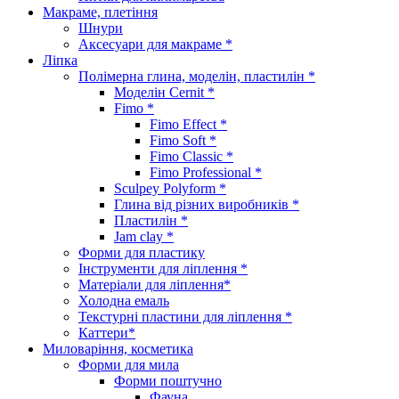
Макраме, плетіння
Шнури
Аксесуари для макраме *
Ліпка
Полімерна глина, моделін, пластилін *
Моделін Cernit *
Fimo *
Fimo Effect *
Fimo Soft *
Fimo Classic *
Fimo Professional *
Sculpey Polyform *
Глина від різних виробників *
Пластилін *
Jam clay *
Форми для пластику
Інструменти для ліплення *
Матеріали для ліплення*
Холодна емаль
Текстурні пластини для ліплення *
Каттери*
Миловаріння, косметика
Форми для мила
Форми поштучно
Фауна