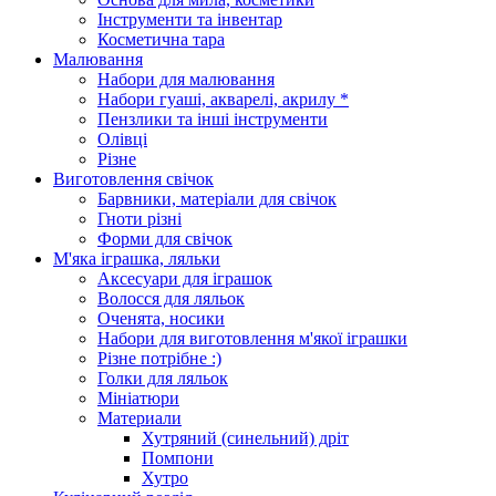
Інструменти та інвентар
Косметична тара
Малювання
Набори для малювання
Набори гуаші, акварелі, акрилу *
Пензлики та інші інструменти
Олівці
Різне
Виготовлення свічок
Барвники, матеріали для свічок
Гноти різні
Форми для свічок
М'яка іграшка, ляльки
Аксесуари для іграшок
Волосся для ляльок
Оченята, носики
Набори для виготовлення м'якої іграшки
Різне потрібне :)
Голки для ляльок
Мініатюри
Материали
Хутряний (синельний) дріт
Помпони
Хутро