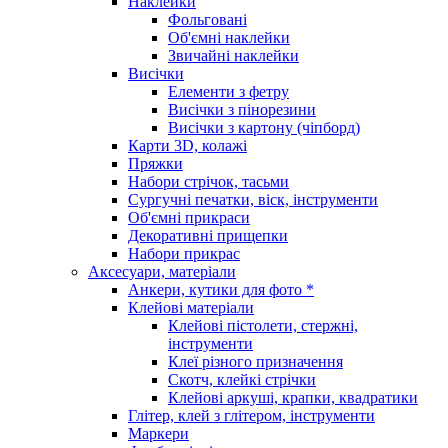
Наклейки
Фольговані
Об'ємні наклейки
Звичайні наклейки
Висічки
Елементи з фетру
Висічки з пінорезини
Висічки з картону (чіпборд)
Карти 3D, колажі
Пряжки
Набори стрічок, тасьми
Сургучні печатки, віск, інструменти
Об'ємні прикраси
Декоративні прищепки
Набори прикрас
Аксесуари, матеріали
Анкери, кутики для фото *
Клейові матеріали
Клейові пістолети, стержні,
інструменти
Клеї різного призначення
Скотч, клейкі стрічки
Клейові аркуші, крапки, квадратики
Глітер, клей з глітером, інструменти
Маркери