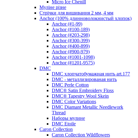
Micro Ice Chenill
Муліне різне
Стрічки для вишивання 2 мм, 4 мм
Anchor (100% длинноволокнистый хлопок)
Anchor (#1-99)
Anchor (#100-189)
Anchor (#203-298)
Anchor (#300-399)
Anchor (#400-899)
Anchor (#900-979)
Anchor (#1001-1098)
Anchor (#1201-9575)
DMC
DMC хлопчатобумажная нить art.177
DMC - металлизированая нить
DMC Perle Cotton
DMC® Satin Embroidery Floss
DMC® Tapestry Wool Skein
DMC Color Variations
DMC Diamant Metallic Needlework
Thread
Наборы мулине
DMC Etoile
Caron Collection
Caron Collection Wildflowers