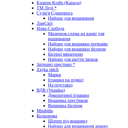
Kustom Krafts (Канада)
ТМ Леді *
Сузір'я Єдинорога
Набори для вишивання
ЛанСвіт
Нова Слобода
Малюнок-схема на канві для
вишивання
Набори для вишивки нитками
Набори для вишивки бісером
Бісерні мініатюри
Набори для шиття ляльок
Затишні хрестики *
Zayka stitch
Марки
Іграшки на підвісі
На підставці
ВДВ (Україна)
Декоративні іграшки
Вишивка хрестиком
Вишивка бісером
Mirabilia
Кольорова
Шопер під вишивку
Набори для вишивання декору