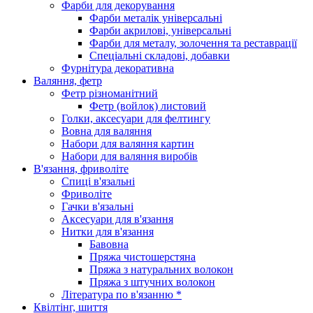
Фарби для декорування
Фарби металік універсальні
Фарби акрилові, універсальні
Фарби для металу, золочення та реставрації
Спеціальні складові, добавки
Фурнітура декоративна
Валяння, фетр
Фетр різноманітний
Фетр (войлок) листовий
Голки, аксесуари для фелтингу
Вовна для валяння
Набори для валяння картин
Набори для валяння виробів
В'язання, фриволіте
Спиці в'язальні
Фриволіте
Гачки в'язальні
Аксесуари для в'язання
Нитки для в'язання
Бавовна
Пряжа чистошерстяна
Пряжа з натуральних волокон
Пряжа з штучних волокон
Література по в'язанню *
Квілтінг, шиття