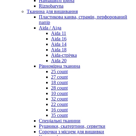
Наніашвілі Ірина
Riznobarvna
Тканина для вишивання
Пластикова канва, страмін, перфорований
папір
Aida / Аіда
Aida 11
Aida 16
Aida 14
Aida 18
Aida-стрічка
Aida 20
Рівномірна тканина
25 count
27 count
18 count
28 count
10 count
32 count
22 count
16 count
35 count
Спеціальні тканини
Рушники, скатертини, серветки
Сорочки з місцем для вишивки