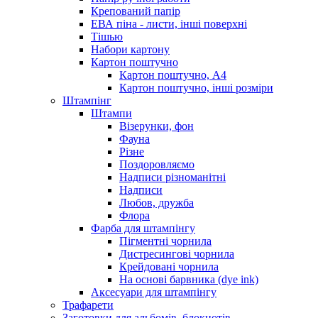
Крепований папір
ЕВА піна - листи, інші поверхні
Тішью
Набори картону
Картон поштучно
Картон поштучно, А4
Картон поштучно, інші розміри
Штампінг
Штампи
Візерунки, фон
Фауна
Різне
Поздоровляємо
Надписи різноманітні
Надписи
Любов, дружба
Флора
Фарба для штампінгу
Пігментні чорнила
Дистресингові чорнила
Крейдовані чорнила
На основі барвника (dye ink)
Аксесуари для штампінгу
Трафарети
Заготовки для альбомів, блокнотів