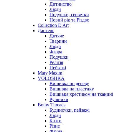
Дитинство
Люди
Подушки, серветки
Новий рік та Різдво
Collection D'Art
Дантель
Дитяче
Тварини
Люди
Флора
Подушки
Релігія
Пейзажі
Mary Maxim
VOLOSHKA
Вишивка по дереву
Вишивка на пластику
Вишивка хрестиком на тканині
Рушники
Bothy Threads
Будиночки, пейзажі
Люди
Казки
Різне
Фауна