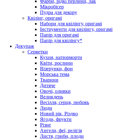
Фарби, рідкі перлини, лак
Мікробісер
Пудра для декору
Квілінг, оригамі
Набори для квілінгу, оригамі
Інструменти для квілінгу, оригамі
Папір для оригамі
Папір для квілінгу*
Декупаж
Серветки
Кухня, натюрморти
Квіти, рослини
Візерунки, фон
Морська тема
Тварини
Дитяче
Овочі, оливки
Великдень
Весілля, серця, любовь
Люди
Новий рік, Різдво
Ягоди, фрукти
Різне
Ангели, феї, релігія
Листя, гриби, плоди