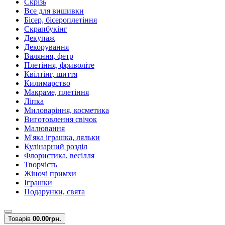
Скрізь
Все для вишивки
Бісер, бісероплетіння
Скрапбукінг
Декупаж
Декорування
Валяння, фетр
Плетіння, фриволіте
Квілтінг, шиття
Килимарство
Макраме, плетіння
Ліпка
Миловаріння, косметика
Виготовлення свічок
Малювання
М'яка іграшка, ляльки
Кулінарний розділ
Флористика, весілля
Творчість
Жіночі примхи
Іграшки
Подарунки, свята
Товарів
0
0.00грн.