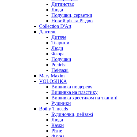
Дитинство
Люди
Подушки, серветки
Новий рік та Різдво
Collection D'Art
Дантель
Дитяче
Тварини
Люди
Флора
Подушки
Релігія
Пейзажі
Mary Maxim
VOLOSHKA
Вишивка по дереву
Вишивка на пластику
Вишивка хрестиком на тканині
Рушники
Bothy Threads
Будиночки, пейзажі
Люди
Казки
Різне
Фауна