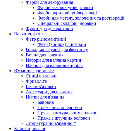
Фарби для декорування
Фарби металік універсальні
Фарби акрилові, універсальні
Фарби для металу, золочення та реставрації
Спеціальні складові, добавки
Фурнітура декоративна
Валяння, фетр
Фетр різноманітний
Фетр (войлок) листовий
Голки, аксесуари для фелтингу
Вовна для валяння
Набори для валяння картин
Набори для валяння виробів
В'язання, фриволіте
Спиці в'язальні
Фриволіте
Гачки в'язальні
Аксесуари для в'язання
Нитки для в'язання
Бавовна
Пряжа чистошерстяна
Пряжа з натуральних волокон
Пряжа з штучних волокон
Література по в'язанню *
Квілтінг, шиття