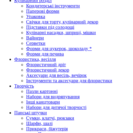
Кулінарний розділ
Кондитерські інструменти
Паперові форми
Упаковка
Свічки для торту, кулінарний декор
Підставки під солодощі
Кулінарні насадки, шприці, мішки
Вайнери
Серветки
Форми для цукерок, шоколаду *
Форми для печива
Флористика, весілля
Флористичний дріт
Флористичний декор
Аксесуари для весіль, вечірок
Інструменти та аксесуари для флористики
Творчість
Пазли картонні
Набори для видряпування
Інші канцтовари
Набори для дитячої творчості
Панські штучки
Сумки, клатчі, рюкзаки
Шарфи, шалі
Прикраси, біжутерія