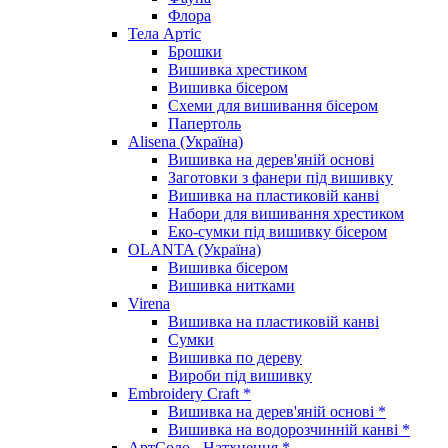
Флора
Тела Артіс
Брошки
Вишивка хрестиком
Вишивка бісером
Схеми для вишивання бісером
Папертоль
Alisena (Україна)
Вишивка на дерев'яній основі
Заготовки з фанери під вишивку
Вишивка на пластиковій канві
Набори для вишивання хрестиком
Еко-сумки під вишивку бісером
OLANTA (Україна)
Вишивка бісером
Вишивка нитками
Virena
Вишивка на пластиковій канві
Сумки
Вишивка по дереву
Вироби під вишивку
Embroidery Craft *
Вишивка на дерев'яній основі *
Вишивка на водорозчинній канві *
АртСоло - Натхнення *