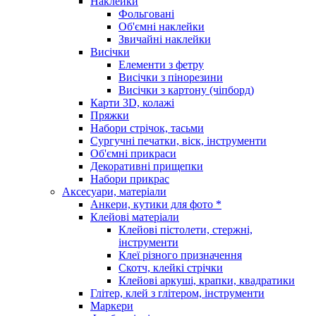
Наклейки
Фольговані
Об'ємні наклейки
Звичайні наклейки
Висічки
Елементи з фетру
Висічки з пінорезини
Висічки з картону (чіпборд)
Карти 3D, колажі
Пряжки
Набори стрічок, тасьми
Сургучні печатки, віск, інструменти
Об'ємні прикраси
Декоративні прищепки
Набори прикрас
Аксесуари, матеріали
Анкери, кутики для фото *
Клейові матеріали
Клейові пістолети, стержні,
інструменти
Клеї різного призначення
Скотч, клейкі стрічки
Клейові аркуші, крапки, квадратики
Глітер, клей з глітером, інструменти
Маркери