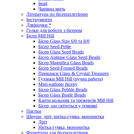
Інші
Чарівна мить
Література по бісероплетінню
Інструменти
Дзвіночки *
Голки для роботи з бісером
Бісер Mill Hill
Бісер Glass Size 6/0 та 8/0
Бісер Seed-Petite
Бісер Glass Seed Beads
Бісер Antique Glass Seed Beads
Бісер Magnifica Glass Beads
Бісер Seed-Frosted Beads
Прикраси Glass & Crystal Treasures
Гудзики Mill Hill (ручна работа)
Міні-набори бісеру
Бісер Glass Pebble Beads
Бісер Glass Bugle Beads
Карти кольорів та трежерсів Mill Hill
Бісер, що світиться у темряві
Паєтки
Шнури, дріт, нитка-гумка, мононитка
Дріт
Нитка-гумка, мононитка
Фурнітура для бісероплетіння