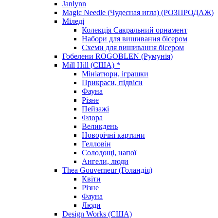
Janlynn
Magic Needle (Чудесная игла) (РОЗПРОДАЖ)
Міледі
Колекція Сакральний орнамент
Набори для вишивання бісером
Схеми для вишивання бісером
Гобелени ROGOBLEN (Румунія)
Mill Hill (США) *
Мініатюри, іграшки
Прикраси, підвіси
Фауна
Різне
Пейзажі
Флора
Великдень
Новорічні картини
Гелловін
Солодощі, напої
Ангели, люди
Thea Gouverneur (Голандія)
Квіти
Різне
Фауна
Люди
Design Works (США)