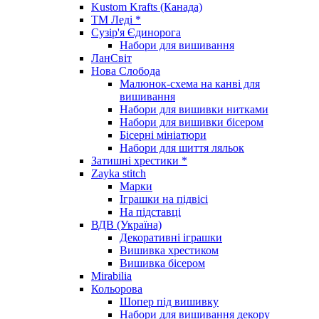
Kustom Krafts (Канада)
ТМ Леді *
Сузір'я Єдинорога
Набори для вишивання
ЛанСвіт
Нова Слобода
Малюнок-схема на канві для
вишивання
Набори для вишивки нитками
Набори для вишивки бісером
Бісерні мініатюри
Набори для шиття ляльок
Затишні хрестики *
Zayka stitch
Марки
Іграшки на підвісі
На підставці
ВДВ (Україна)
Декоративні іграшки
Вишивка хрестиком
Вишивка бісером
Mirabilia
Кольорова
Шопер під вишивку
Набори для вишивання декору