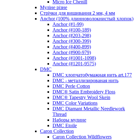
Micro Ice Chenill
Муліне різне
Стрічки для вишивання 2 мм, 4 мм
Anchor (100% длинноволокнистый хлопок)
Anchor (#1-99)
Anchor (#100-189)
Anchor (#203-298)
Anchor (#300-399)
Anchor (#400-899)
Anchor (#900-979)
Anchor (#1001-1098)
Anchor (#1201-9575)
DMC
DMC хлопчатобумажная нить art.177
DMC - металлизированая нить
DMC Perle Cotton
DMC® Satin Embroidery Floss
DMC® Tapestry Wool Skein
DMC Color Variations
DMC Diamant Metallic Needlework
Thread
Наборы мулине
DMC Etoile
Caron Collection
Caron Collection Wildflowers