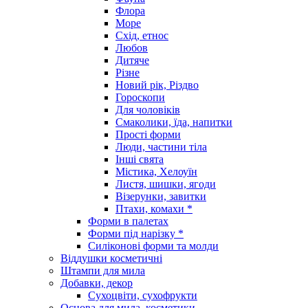
Флора
Море
Схід, етнос
Любов
Дитяче
Різне
Новий рік, Різдво
Гороскопи
Для чоловіків
Смаколики, їда, напитки
Прості форми
Люди, частини тіла
Інші свята
Містика, Хелоуїн
Листя, шишки, ягоди
Візерунки, завитки
Птахи, комахи *
Форми в палетах
Форми під нарізку *
Силіконові форми та молди
Віддушки косметичні
Штампи для мила
Добавки, декор
Сухоцвіти, сухофрукти
Основа для мила, косметики