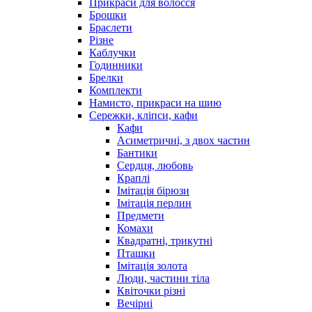
Прикраси для волосся
Брошки
Браслети
Різне
Каблучки
Годинники
Брелки
Комплекти
Намисто, прикраси на шию
Сережки, кліпси, кафи
Кафи
Асиметричні, з двох частин
Бантики
Сердця, любовь
Краплі
Імітація бірюзи
Імітація перлин
Предмети
Комахи
Квадратні, трикутні
Пташки
Імітація золота
Люди, частини тіла
Квіточки різні
Вечірні