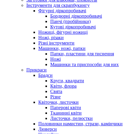
Інструменти для скрапбукингу
Фігурні діркопробивачі
Бордюрні діркопробивачі
Панчі (пробійники)
Кутові діркопробивачі
Ножиці, фігурні ножиці
Ножі, різаки
Різні інструменти
Машинки, ножі, папки
Папки, пластини для тиснення
Ножі
Машинки та приспособи для них
Прикраси
Брадси
Круги, квадрати
Квіти, флора
Свята
Різне
Квіточки, листочки
Паперові квіти
Тканинні квіти
Листочки, пелюстки
Половинки намистин, стрази, камінчики
Люверси