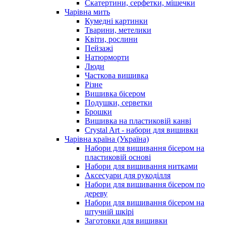
Скатертини, серфетки, мішечки
Чарiвна мить
Кумедні картинки
Тварини, метелики
Квіти, рослини
Пейзажі
Натюрморти
Люди
Часткова вишивка
Різне
Вишивка бісером
Подушки, серветки
Брошки
Вишивка на пластиковій канві
Crystal Art - набори для вишивки
Чарівна країна (Україна)
Набори для вишивання бісером на
пластиковій основі
Набори для вишивання нитками
Аксесуари для рукоділля
Набори для вишивання бісером по
дереву
Набори для вишивання бісером на
штучній шкірі
Заготовки для вишивки