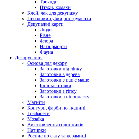
Троянди
Птахи, комахи
Клей, лак для декупажу
Пензлики-губки, інструменти
Декупажні карти
Люди
Різне
Флора
Натюрморти
Фауна
Декорування
Основа для декору
Заготовки під ліпку
Заготовки з дерева
Заготовки з пап'є маше
Інші заготовки
Заготовки з гіпсу
Заготовки з пінопласту
Магніти
Контури, фарби по тканині
Трафарети
Мозаїка
Виготовлення годинників
Натирки
Роспис по склу та керамиці