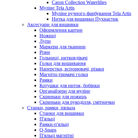
Caron Collection Waterlilies
Муліне Tela Artis
Муліне ручного фарбування Tela Artis
Нитка для вишивки Пухнастик
Аксесуари для вишивки
Оформлення картин
Ножиці
Лупи
Маркери для тканини
Різне
Гольниці, нитковдівачі
Голки для вишивання
Наперстки, вспорювачі, різаки
Магніти-тримачі голки
Рамки
Котушки для ниток, бобінки
Органайзери для муліне
Скриньки для ножиць
Скриньки для рукоділля, смітнички
Станки, рамки, пяльца
Станки для вишивки
П'яльці
Рамки-п'яльці
Q-Snaps
П'яльці магнітні