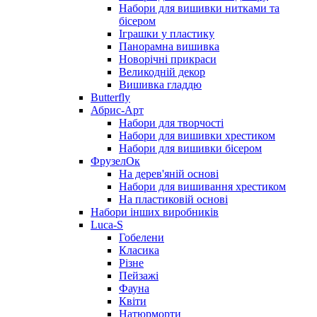
Набори для вишивки нитками та
бісером
Іграшки у пластику
Панорамна вишивка
Новорічні прикраси
Великодній декор
Вишивка гладдю
Butterfly
Абрис-Арт
Набори для творчості
Набори для вишивки хрестиком
Набори для вишивки бісером
ФрузелОк
На дерев'яній основі
Набори для вишивання хрестиком
На пластиковій основі
Набори інших виробників
Luca-S
Гобелени
Класика
Різне
Пейзажі
Фауна
Квіти
Натюрморти