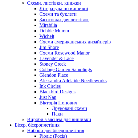
Схеми, листівки, книжки
Література по вишивці
Схеми та буклети
Заготовки для листівок
Mirabilia
Debbie Mumm
Wichelt
Схеми американських дизайнерів
Jim Shore
Cхеми Rosewood Manor
Lavender & Lace
Stoney Creek
Cottage Garden Samplings
Glendon Place
Alessandra Adelaide Needleworks
Ink Circles
Blackbird Designs
Just Nan
Вікторія Попович
Друковані схеми
Паки
Вироби з місцем для вишивки
Бісер, бісероплетіння
Набори для бісероплетіння
Ріоліс (Росія)