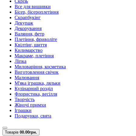
Скрізь
Все для вишивки
Бісер, бісероплетіння
Скрапбукінг
Декупаж
Декорування
Валяння, фетр
Плетіння, фриволіте
Квілтінг, шиття
Килимарство
Макраме, плетіння
Ліпка
Миловаріння, косметика
Виготовлення свічок
Малювання
М'яка іграшка, ляльки
Кулінарний розділ
Флористика, весілля
Творчість
Жіночі примхи
Іграшки
Подарунки, свята
Товарів
0
0.00грн.