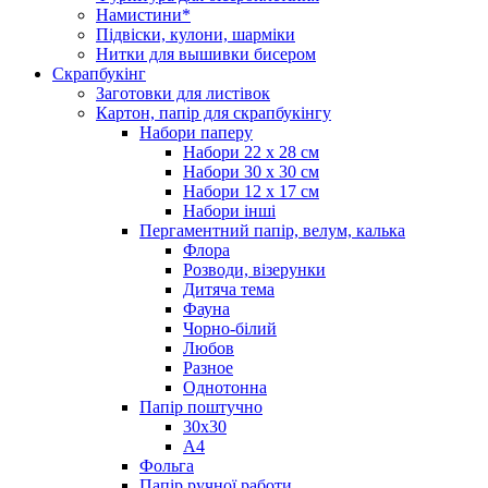
Намистини*
Підвіски, кулони, шарміки
Нитки для вышивки бисером
Скрапбукінг
Заготовки для листівок
Картон, папір для скрапбукінгу
Набори паперу
Набори 22 х 28 см
Набори 30 х 30 см
Набори 12 х 17 см
Набори інші
Пергаментний папір, велум, калька
Флора
Розводи, візерунки
Дитяча тема
Фауна
Чорно-білий
Любов
Разное
Однотонна
Папір поштучно
30х30
А4
Фольга
Папір ручної работи