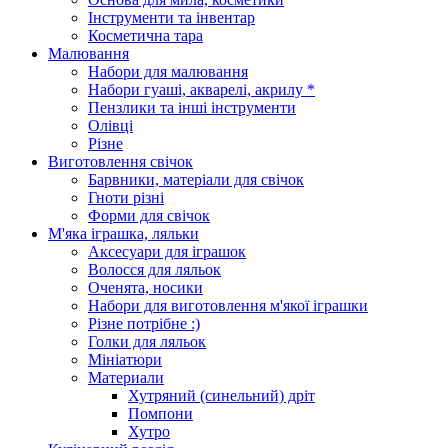
Інструменти та інвентар
Косметична тара
Малювання
Набори для малювання
Набори гуаші, акварелі, акрилу *
Пензлики та інші інструменти
Олівці
Різне
Виготовлення свічок
Барвники, матеріали для свічок
Гноти різні
Форми для свічок
М'яка іграшка, ляльки
Аксесуари для іграшок
Волосся для ляльок
Оченята, носики
Набори для виготовлення м'якої іграшки
Різне потрібне :)
Голки для ляльок
Мініатюри
Материали
Хутряний (синельний) дріт
Помпони
Хутро