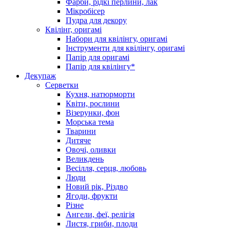
Фарби, рідкі перлини, лак
Мікробісер
Пудра для декору
Квілінг, оригамі
Набори для квілінгу, оригамі
Інструменти для квілінгу, оригамі
Папір для оригамі
Папір для квілінгу*
Декупаж
Серветки
Кухня, натюрморти
Квіти, рослини
Візерунки, фон
Морська тема
Тварини
Дитяче
Овочі, оливки
Великдень
Весілля, серця, любовь
Люди
Новий рік, Різдво
Ягоди, фрукти
Різне
Ангели, феї, релігія
Листя, гриби, плоди