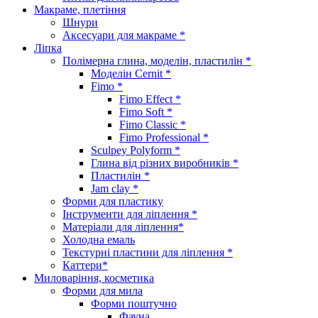
Макраме, плетіння
Шнури
Аксесуари для макраме *
Ліпка
Полімерна глина, моделін, пластилін *
Моделін Cernit *
Fimo *
Fimo Effect *
Fimo Soft *
Fimo Classic *
Fimo Professional *
Sculpey Polyform *
Глина від різних виробників *
Пластилін *
Jam clay *
Форми для пластику
Інструменти для ліплення *
Матеріали для ліплення*
Холодна емаль
Текстурні пластини для ліплення *
Каттери*
Миловаріння, косметика
Форми для мила
Форми поштучно
Фауна