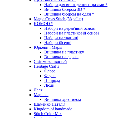
Набори для викладення стразами *
Вишивка бісером 3D *
Вишивка бісером на одязі *
Magic Cross Stitch (Україна)
KOMOD *
Набори на дерев'яній основі
Набори на пластиковій основі
Набори на тканині
Набори бісерні
Юркевич Марія
Вишивка на пластику
Вишивка на дереві
Світ можливостей
Heritage Crafts
Флора
Фауна
Природа
Люди
Леля
Марічка
Вишивка хрестиком
Шаменко Наталія
Kingdom of handmade
Stitch Color Mix