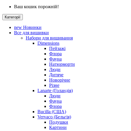
Ваш кошик порожній!
Категорії
new
Новинки
Все для вишивки
Набори для вишивання
Dimensions
Пейзажі
Флора
Фауна
Натюрморти
Люди
Дитяче
Новорічне
Різне
Lanarte (Голандія)
Люди
Фауна
Флора
Bucilla (США)
Vervaco (Бельгія)
Подушки
Картини