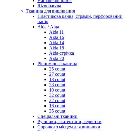
Наніашвілі Ірина
Riznobarvna
Тканина для вишивання
Пластикова канва, страмін, перфорований
папір
Aida / Аіда
Aida 11
Aida 16
Aida 14
Aida 18
Aida-стрічка
Aida 20
Рівномірна тканина
25 count
27 count
18 count
28 count
10 count
32 count
22 count
16 count
35 count
Спеціальні тканини
Рушники, скатертини, серветки
Сорочки з місцем для вишивки