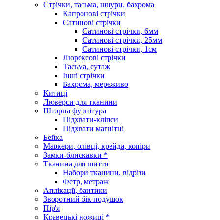
Стрічки, тасьма, шнури, бахрома
Капронові стрічки
Сатинові стрічки
Сатинові стрічки, 6мм
Сатинові стрічки, 25мм
Сатинові стрічки, 1см
Люрексові стрічки
Тасьма, сутаж
Інші стрічки
Бахрома, мереживо
Китиці
Люверси для тканини
Шторна фурнітура
Підхвати-кліпси
Підхвати магнітні
Бейка
Маркери, олівці, крейда, копіри
Замки-блискавки *
Тканина для шиття
Набори тканини, відрізи
Фетр, метраж
Аплікації, бантики
Зворотний бік подушок
Пір'я
Кравецькі ножиці *