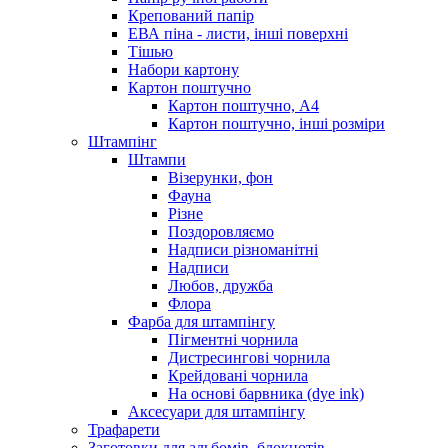
Крепований папір
ЕВА піна - листи, інші поверхні
Тішью
Набори картону
Картон поштучно
Картон поштучно, А4
Картон поштучно, інші розміри
Штампінг
Штампи
Візерунки, фон
Фауна
Різне
Поздоровляємо
Надписи різноманітні
Надписи
Любов, дружба
Флора
Фарба для штампінгу
Пігментні чорнила
Дистресингові чорнила
Крейдовані чорнила
На основі барвника (dye ink)
Аксесуари для штампінгу
Трафарети
Заготовки для альбомів, блокнотів