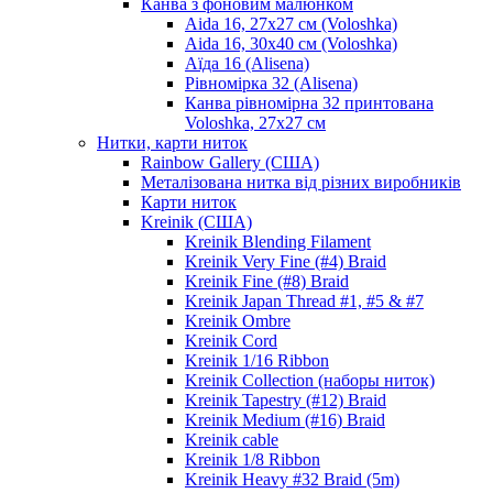
Канва з фоновим малюнком
Aida 16, 27х27 см (Voloshka)
Aida 16, 30х40 см (Voloshka)
Аїда 16 (Alisena)
Рівномірка 32 (Alisena)
Канва рівномірна 32 принтована
Voloshka, 27х27 см
Нитки, карти ниток
Rainbow Gallery (США)
Металізована нитка від різних виробників
Карти ниток
Kreinik (США)
Kreinik Blending Filament
Kreinik Very Fine (#4) Braid
Kreinik Fine (#8) Braid
Kreinik Japan Thread #1, #5 & #7
Kreinik Ombre
Kreinik Cord
Kreinik 1/16 Ribbon
Kreinik Collection (наборы ниток)
Kreinik Tapestry (#12) Braid
Kreinik Medium (#16) Braid
Kreinik cable
Kreinik 1/8 Ribbon
Kreinik Heavy #32 Braid (5m)