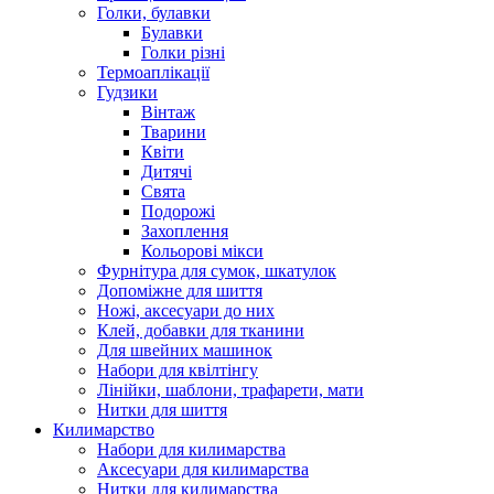
Голки, булавки
Булавки
Голки різні
Термоаплікації
Гудзики
Вінтаж
Тварини
Квіти
Дитячі
Свята
Подорожі
Захоплення
Кольорові мікси
Фурнітура для сумок, шкатулок
Допоміжне для шиття
Ножі, аксесуари до них
Клей, добавки для тканини
Для швейних машинок
Набори для квілтінгу
Лінійки, шаблони, трафарети, мати
Нитки для шиття
Килимарство
Набори для килимарства
Аксесуари для килимарства
Нитки для килимарства