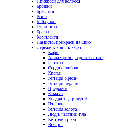
Прикраси для волосся
Брошки
Браслети
Різне
Каблучки
Годинники
Брелки
Комплекти
Намисто, прикраси на шию
Сережки, кліпси, кафи
Кафи
Асиметричні, з двох частин
Бантики
Сердця, любовь
Краплі
Імітація бірюзи
Імітація перлин
Предмети
Комахи
Квадратні, трикутні
Пташки
Імітація золота
Люди, частини тіла
Квіточки різні
Вечірні