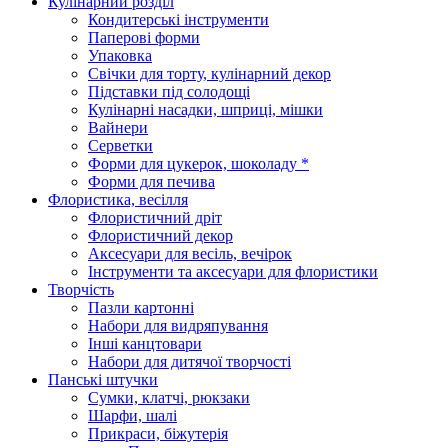
Кулінарний розділ
Кондитерські інструменти
Паперові форми
Упаковка
Свічки для торту, кулінарний декор
Підставки під солодощі
Кулінарні насадки, шприці, мішки
Вайнери
Серветки
Форми для цукерок, шоколаду *
Форми для печива
Флористика, весілля
Флористичний дріт
Флористичний декор
Аксесуари для весіль, вечірок
Інструменти та аксесуари для флористики
Творчість
Пазли картонні
Набори для видряпування
Інші канцтовари
Набори для дитячої творчості
Панські штучки
Сумки, клатчі, рюкзаки
Шарфи, шалі
Прикраси, біжутерія