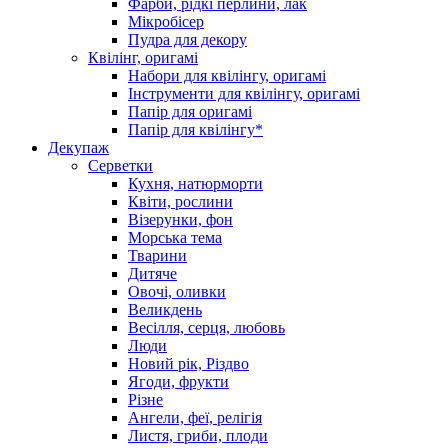
Фарби, рідкі перлини, лак
Мікробісер
Пудра для декору
Квілінг, оригамі
Набори для квілінгу, оригамі
Інструменти для квілінгу, оригамі
Папір для оригамі
Папір для квілінгу*
Декупаж
Серветки
Кухня, натюрморти
Квіти, рослини
Візерунки, фон
Морська тема
Тварини
Дитяче
Овочі, оливки
Великдень
Весілля, серця, любовь
Люди
Новий рік, Різдво
Ягоди, фрукти
Різне
Ангели, феї, релігія
Листя, гриби, плоди