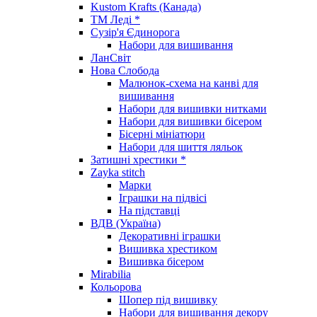
Kustom Krafts (Канада)
ТМ Леді *
Сузір'я Єдинорога
Набори для вишивання
ЛанСвіт
Нова Слобода
Малюнок-схема на канві для
вишивання
Набори для вишивки нитками
Набори для вишивки бісером
Бісерні мініатюри
Набори для шиття ляльок
Затишні хрестики *
Zayka stitch
Марки
Іграшки на підвісі
На підставці
ВДВ (Україна)
Декоративні іграшки
Вишивка хрестиком
Вишивка бісером
Mirabilia
Кольорова
Шопер під вишивку
Набори для вишивання декору