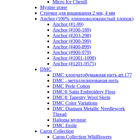
Micro Ice Chenill
Муліне різне
Стрічки для вишивання 2 мм, 4 мм
Anchor (100% длинноволокнистый хлопок)
Anchor (#1-99)
Anchor (#100-189)
Anchor (#203-298)
Anchor (#300-399)
Anchor (#400-899)
Anchor (#900-979)
Anchor (#1001-1098)
Anchor (#1201-9575)
DMC
DMC хлопчатобумажная нить art.177
DMC - металлизированая нить
DMC Perle Cotton
DMC® Satin Embroidery Floss
DMC® Tapestry Wool Skein
DMC Color Variations
DMC Diamant Metallic Needlework
Thread
Наборы мулине
DMC Etoile
Caron Collection
Caron Collection Wildflowers