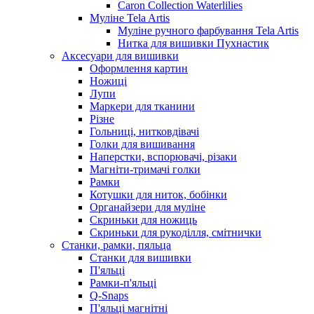
Caron Collection Waterlilies
Муліне Tela Artis
Муліне ручного фарбування Tela Artis
Нитка для вишивки Пухнастик
Аксесуари для вишивки
Оформлення картин
Ножиці
Лупи
Маркери для тканини
Різне
Гольниці, нитковдівачі
Голки для вишивання
Наперстки, вспорювачі, різаки
Магніти-тримачі голки
Рамки
Котушки для ниток, бобінки
Органайзери для муліне
Скриньки для ножиць
Скриньки для рукоділля, смітнички
Станки, рамки, пяльца
Станки для вишивки
П'яльці
Рамки-п'яльці
Q-Snaps
П'яльці магнітні