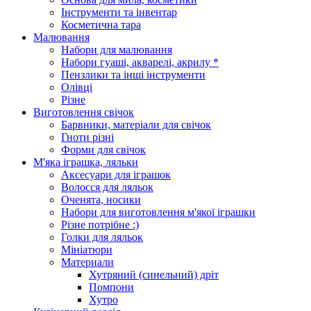
Інструменти та інвентар
Косметична тара
Малювання
Набори для малювання
Набори гуаші, акварелі, акрилу *
Пензлики та інші інструменти
Олівці
Різне
Виготовлення свічок
Барвники, матеріали для свічок
Гноти різні
Форми для свічок
М'яка іграшка, ляльки
Аксесуари для іграшок
Волосся для ляльок
Оченята, носики
Набори для виготовлення м'якої іграшки
Різне потрібне :)
Голки для ляльок
Мініатюри
Материали
Хутряний (синельний) дріт
Помпони
Хутро