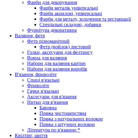
Фарби для декорування
Фарби металік універсальні
Фарби акрилові, універсальні
Фарби для металу, золочення та реставрації
Спеціальні складові, добавки
Фурнітура декоративна
Валяння, фетр
Фетр різноманітний
Фетр (войлок) листовий
Голки, аксесуари для фелтингу
Вовна для валяння
Набори для валяння картин
Набори для валяння виробів
В'язання, фриволіте
Спиці в'язальні
Фриволіте
Гачки в'язальні
Аксесуари для в'язання
Нитки для в'язання
Бавовна
Пряжа чистошерстяна
Пряжа з натуральних волокон
Пряжа з штучних волокон
Література по в'язанню *
Квілтінг, шиття