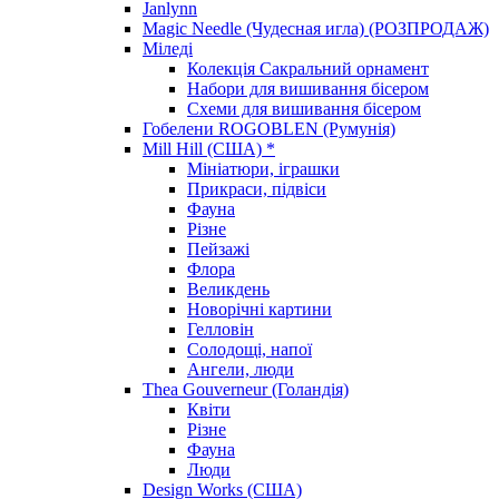
Janlynn
Magic Needle (Чудесная игла) (РОЗПРОДАЖ)
Міледі
Колекція Сакральний орнамент
Набори для вишивання бісером
Схеми для вишивання бісером
Гобелени ROGOBLEN (Румунія)
Mill Hill (США) *
Мініатюри, іграшки
Прикраси, підвіси
Фауна
Різне
Пейзажі
Флора
Великдень
Новорічні картини
Гелловін
Солодощі, напої
Ангели, люди
Thea Gouverneur (Голандія)
Квіти
Різне
Фауна
Люди
Design Works (США)