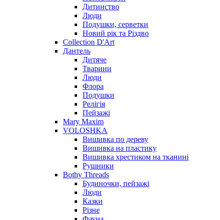
Дитинство
Люди
Подушки, серветки
Новий рік та Різдво
Collection D'Art
Дантель
Дитяче
Тварини
Люди
Флора
Подушки
Релігія
Пейзажі
Mary Maxim
VOLOSHKA
Вишивка по дереву
Вишивка на пластику
Вишивка хрестиком на тканині
Рушники
Bothy Threads
Будиночки, пейзажі
Люди
Казки
Різне
Фауна