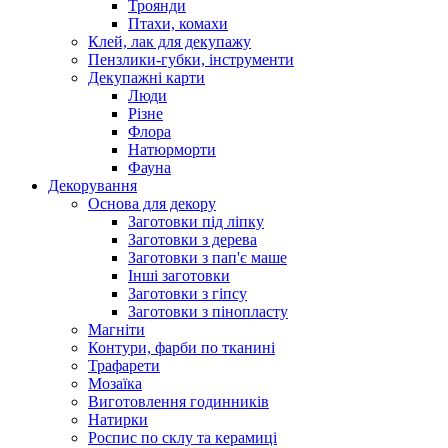
Троянди
Птахи, комахи
Клей, лак для декупажу
Пензлики-губки, інструменти
Декупажні карти
Люди
Різне
Флора
Натюрморти
Фауна
Декорування
Основа для декору
Заготовки під ліпку
Заготовки з дерева
Заготовки з пап'є маше
Інші заготовки
Заготовки з гіпсу
Заготовки з пінопласту
Магніти
Контури, фарби по тканині
Трафарети
Мозаїка
Виготовлення годинників
Натирки
Роспис по склу та керамиці