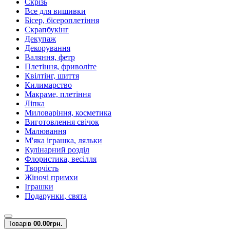
Скрізь
Все для вишивки
Бісер, бісероплетіння
Скрапбукінг
Декупаж
Декорування
Валяння, фетр
Плетіння, фриволіте
Квілтінг, шиття
Килимарство
Макраме, плетіння
Ліпка
Миловаріння, косметика
Виготовлення свічок
Малювання
М'яка іграшка, ляльки
Кулінарний розділ
Флористика, весілля
Творчість
Жіночі примхи
Іграшки
Подарунки, свята
Товарів
0
0.00грн.