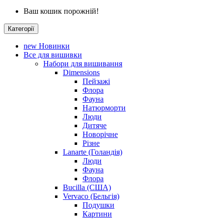
Ваш кошик порожній!
Категорії
new
Новинки
Все для вишивки
Набори для вишивання
Dimensions
Пейзажі
Флора
Фауна
Натюрморти
Люди
Дитяче
Новорічне
Різне
Lanarte (Голандія)
Люди
Фауна
Флора
Bucilla (США)
Vervaco (Бельгія)
Подушки
Картини