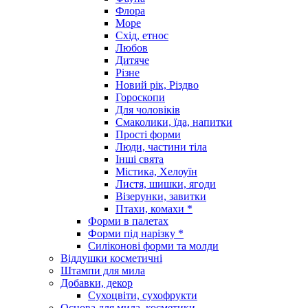
Флора
Море
Схід, етнос
Любов
Дитяче
Різне
Новий рік, Різдво
Гороскопи
Для чоловіків
Смаколики, їда, напитки
Прості форми
Люди, частини тіла
Інші свята
Містика, Хелоуїн
Листя, шишки, ягоди
Візерунки, завитки
Птахи, комахи *
Форми в палетах
Форми під нарізку *
Силіконові форми та молди
Віддушки косметичні
Штампи для мила
Добавки, декор
Сухоцвіти, сухофрукти
Основа для мила, косметики