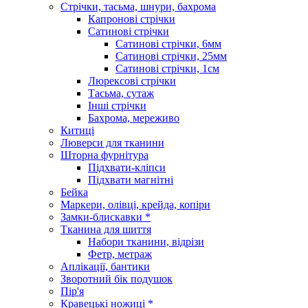
Стрічки, тасьма, шнури, бахрома
Капронові стрічки
Сатинові стрічки
Сатинові стрічки, 6мм
Сатинові стрічки, 25мм
Сатинові стрічки, 1см
Люрексові стрічки
Тасьма, сутаж
Інші стрічки
Бахрома, мереживо
Китиці
Люверси для тканини
Шторна фурнітура
Підхвати-кліпси
Підхвати магнітні
Бейка
Маркери, олівці, крейда, копіри
Замки-блискавки *
Тканина для шиття
Набори тканини, відрізи
Фетр, метраж
Аплікації, бантики
Зворотний бік подушок
Пір'я
Кравецькі ножиці *