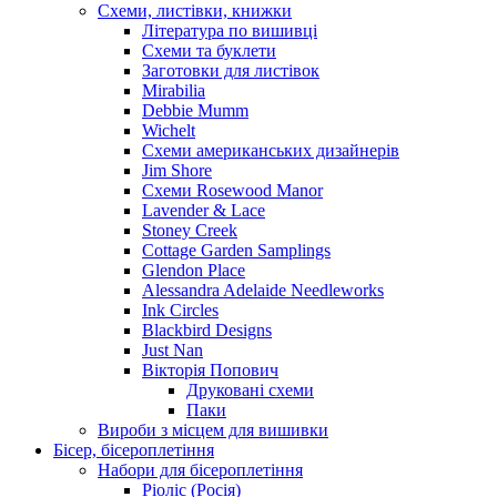
Схеми, листівки, книжки
Література по вишивці
Схеми та буклети
Заготовки для листівок
Mirabilia
Debbie Mumm
Wichelt
Схеми американських дизайнерів
Jim Shore
Cхеми Rosewood Manor
Lavender & Lace
Stoney Creek
Cottage Garden Samplings
Glendon Place
Alessandra Adelaide Needleworks
Ink Circles
Blackbird Designs
Just Nan
Вікторія Попович
Друковані схеми
Паки
Вироби з місцем для вишивки
Бісер, бісероплетіння
Набори для бісероплетіння
Ріоліс (Росія)