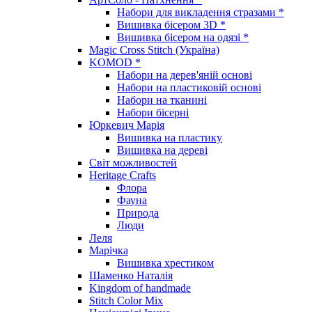
Набори для викладення стразами *
Вишивка бісером 3D *
Вишивка бісером на одязі *
Magic Cross Stitch (Україна)
KOMOD *
Набори на дерев'яній основі
Набори на пластиковій основі
Набори на тканині
Набори бісерні
Юркевич Марія
Вишивка на пластику
Вишивка на дереві
Світ можливостей
Heritage Crafts
Флора
Фауна
Природа
Люди
Леля
Марічка
Вишивка хрестиком
Шаменко Наталія
Kingdom of handmade
Stitch Color Mix