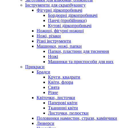
Інструменти для скрапбукингу
Фігурні діркопробивачі
Бордюрні діркопробивачі
Панчі (пробійники)
Кутові діркопробивачі
Ножиці, фігурні ножиці
Ножі, різаки
Різні інструменти
Машинки, ножі, папки
Папки, пластини для тиснення
Ножі
Машинки та приспособи для них
Прикраси
Брадси
Круги, квадрати
Квіти, флора
Свята
Різне
Квіточки, листочки
Паперові квіти
Тканинні квіти
Листочки, пелюстки
Половинки намистин, стрази, камінчики
Люверси