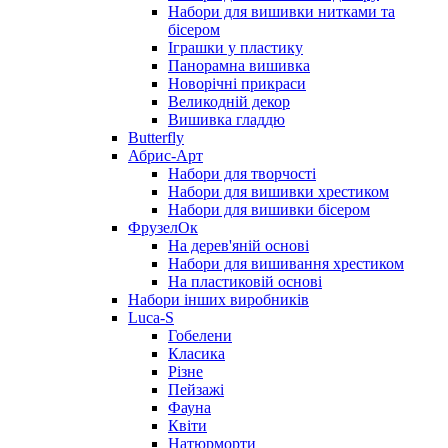
Набори для вишивки нитками та
бісером
Іграшки у пластику
Панорамна вишивка
Новорічні прикраси
Великодній декор
Вишивка гладдю
Butterfly
Абрис-Арт
Набори для творчості
Набори для вишивки хрестиком
Набори для вишивки бісером
ФрузелОк
На дерев'яній основі
Набори для вишивання хрестиком
На пластиковій основі
Набори інших виробників
Luca-S
Гобелени
Класика
Різне
Пейзажі
Фауна
Квіти
Натюрморти