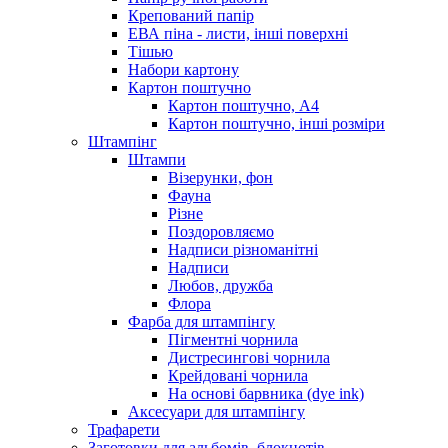
Крепований папір
ЕВА піна - листи, інші поверхні
Тішью
Набори картону
Картон поштучно
Картон поштучно, А4
Картон поштучно, інші розміри
Штампінг
Штампи
Візерунки, фон
Фауна
Різне
Поздоровляємо
Надписи різноманітні
Надписи
Любов, дружба
Флора
Фарба для штампінгу
Пігментні чорнила
Дистресингові чорнила
Крейдовані чорнила
На основі барвника (dye ink)
Аксесуари для штампінгу
Трафарети
Заготовки для альбомів, блокнотів