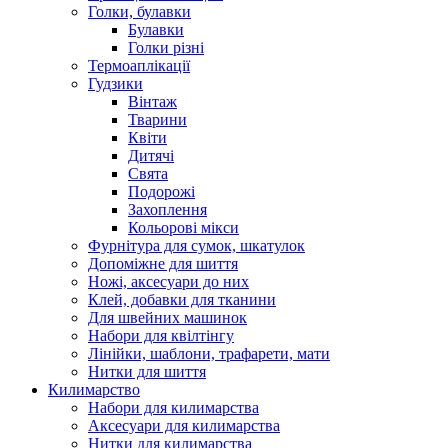
Голки, булавки
Булавки
Голки різні
Термоаплікації
Гудзики
Вінтаж
Тварини
Квіти
Дитячі
Свята
Подорожі
Захоплення
Кольорові мікси
Фурнітура для сумок, шкатулок
Допоміжне для шиття
Ножі, аксесуари до них
Клей, добавки для тканини
Для швейних машинок
Набори для квілтінгу
Лінійки, шаблони, трафарети, мати
Нитки для шиття
Килимарство
Набори для килимарства
Аксесуари для килимарства
Нитки для килимарства