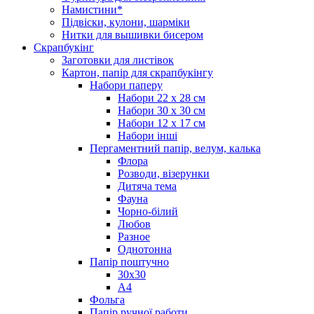
Намистини*
Підвіски, кулони, шарміки
Нитки для вышивки бисером
Скрапбукінг
Заготовки для листівок
Картон, папір для скрапбукінгу
Набори паперу
Набори 22 х 28 см
Набори 30 х 30 см
Набори 12 х 17 см
Набори інші
Пергаментний папір, велум, калька
Флора
Розводи, візерунки
Дитяча тема
Фауна
Чорно-білий
Любов
Разное
Однотонна
Папір поштучно
30х30
А4
Фольга
Папір ручної работи