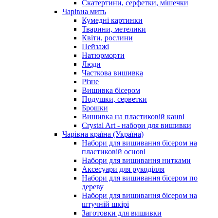
Скатертини, серфетки, мішечки
Чарiвна мить
Кумедні картинки
Тварини, метелики
Квіти, рослини
Пейзажі
Натюрморти
Люди
Часткова вишивка
Різне
Вишивка бісером
Подушки, серветки
Брошки
Вишивка на пластиковій канві
Crystal Art - набори для вишивки
Чарівна країна (Україна)
Набори для вишивання бісером на
пластиковій основі
Набори для вишивання нитками
Аксесуари для рукоділля
Набори для вишивання бісером по
дереву
Набори для вишивання бісером на
штучній шкірі
Заготовки для вишивки