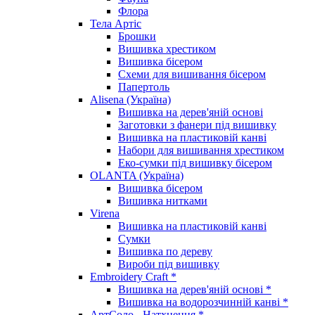
Флора
Тела Артіс
Брошки
Вишивка хрестиком
Вишивка бісером
Схеми для вишивання бісером
Папертоль
Alisena (Україна)
Вишивка на дерев'яній основі
Заготовки з фанери під вишивку
Вишивка на пластиковій канві
Набори для вишивання хрестиком
Еко-сумки під вишивку бісером
OLANTA (Україна)
Вишивка бісером
Вишивка нитками
Virena
Вишивка на пластиковій канві
Сумки
Вишивка по дереву
Вироби під вишивку
Embroidery Craft *
Вишивка на дерев'яній основі *
Вишивка на водорозчинній канві *
АртСоло - Натхнення *