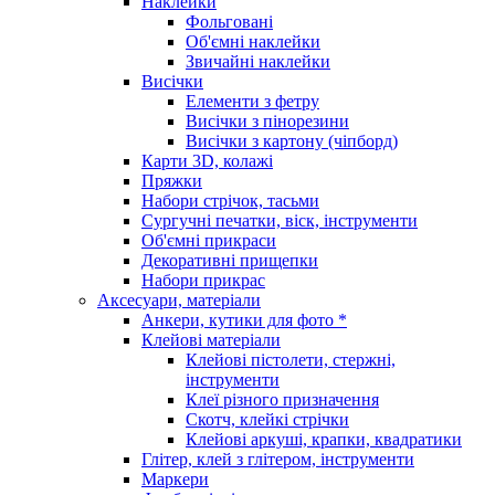
Наклейки
Фольговані
Об'ємні наклейки
Звичайні наклейки
Висічки
Елементи з фетру
Висічки з пінорезини
Висічки з картону (чіпборд)
Карти 3D, колажі
Пряжки
Набори стрічок, тасьми
Сургучні печатки, віск, інструменти
Об'ємні прикраси
Декоративні прищепки
Набори прикрас
Аксесуари, матеріали
Анкери, кутики для фото *
Клейові матеріали
Клейові пістолети, стержні,
інструменти
Клеї різного призначення
Скотч, клейкі стрічки
Клейові аркуші, крапки, квадратики
Глітер, клей з глітером, інструменти
Маркери