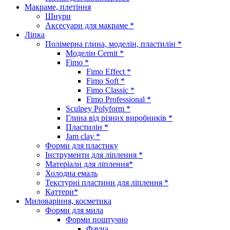
Макраме, плетіння
Шнури
Аксесуари для макраме *
Ліпка
Полімерна глина, моделін, пластилін *
Моделін Cernit *
Fimo *
Fimo Effect *
Fimo Soft *
Fimo Classic *
Fimo Professional *
Sculpey Polyform *
Глина від різних виробників *
Пластилін *
Jam clay *
Форми для пластику
Інструменти для ліплення *
Матеріали для ліплення*
Холодна емаль
Текстурні пластини для ліплення *
Каттери*
Миловаріння, косметика
Форми для мила
Форми поштучно
Фауна