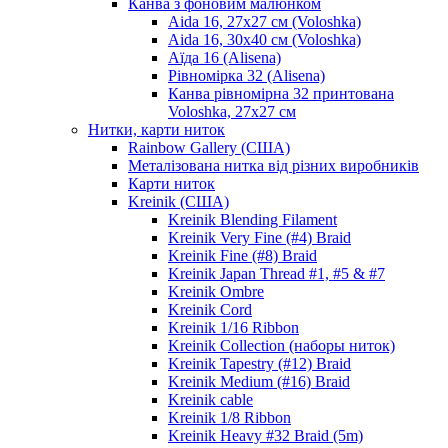
Канва з фоновим малюнком
Aida 16, 27х27 см (Voloshka)
Aida 16, 30х40 см (Voloshka)
Аїда 16 (Alisena)
Рівномірка 32 (Alisena)
Канва рівномірна 32 принтована
Voloshka, 27х27 см
Нитки, карти ниток
Rainbow Gallery (США)
Металізована нитка від різних виробників
Карти ниток
Kreinik (США)
Kreinik Blending Filament
Kreinik Very Fine (#4) Braid
Kreinik Fine (#8) Braid
Kreinik Japan Thread #1, #5 & #7
Kreinik Ombre
Kreinik Cord
Kreinik 1/16 Ribbon
Kreinik Collection (наборы ниток)
Kreinik Tapestry (#12) Braid
Kreinik Medium (#16) Braid
Kreinik cable
Kreinik 1/8 Ribbon
Kreinik Heavy #32 Braid (5m)