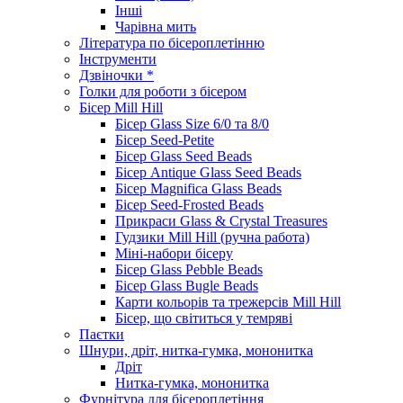
Інші
Чарівна мить
Література по бісероплетінню
Інструменти
Дзвіночки *
Голки для роботи з бісером
Бісер Mill Hill
Бісер Glass Size 6/0 та 8/0
Бісер Seed-Petite
Бісер Glass Seed Beads
Бісер Antique Glass Seed Beads
Бісер Magnifica Glass Beads
Бісер Seed-Frosted Beads
Прикраси Glass & Crystal Treasures
Гудзики Mill Hill (ручна работа)
Міні-набори бісеру
Бісер Glass Pebble Beads
Бісер Glass Bugle Beads
Карти кольорів та трежерсів Mill Hill
Бісер, що світиться у темряві
Паєтки
Шнури, дріт, нитка-гумка, мононитка
Дріт
Нитка-гумка, мононитка
Фурнітура для бісероплетіння