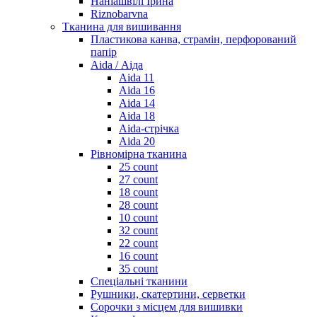
Наніашвілі Ірина
Riznobarvna
Тканина для вишивання
Пластикова канва, страмін, перфорований
папір
Aida / Аіда
Aida 11
Aida 16
Aida 14
Aida 18
Aida-стрічка
Aida 20
Рівномірна тканина
25 count
27 count
18 count
28 count
10 count
32 count
22 count
16 count
35 count
Спеціальні тканини
Рушники, скатертини, серветки
Сорочки з місцем для вишивки