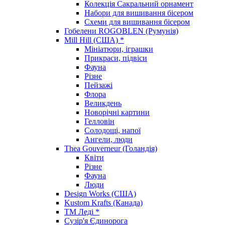
Колекція Сакральний орнамент
Набори для вишивання бісером
Схеми для вишивання бісером
Гобелени ROGOBLEN (Румунія)
Mill Hill (США) *
Мініатюри, іграшки
Прикраси, підвіси
Фауна
Різне
Пейзажі
Флора
Великдень
Новорічні картини
Гелловін
Солодощі, напої
Ангели, люди
Thea Gouverneur (Голандія)
Квіти
Різне
Фауна
Люди
Design Works (США)
Kustom Krafts (Канада)
ТМ Леді *
Сузір'я Єдинорога