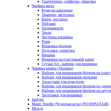
Скатертини, серфетки, мішечки
Чарiвна мить
Кумедні картинки
Тварини, метелики
Квіти, рослини
Пейзажі
Натюрморти
Люди
Часткова вишивка
Різне
Вишивка бісером
Подушки, серветки
Брошки
Вишивка на пластиковій канві
Crystal Art - набори для вишивки
Чарівна країна (Україна)
Набори для вишивання бісером на пласт
Набори для вишивання нитками
Аксесуари для рукоділля
Набори для вишивання бісером по дерев
Набори для вишивання бісером на штучн
Заготовки для вишивки
Janlynn
Magic Needle (Чудесная игла) (РОЗПРОДАЖ)
Міледі