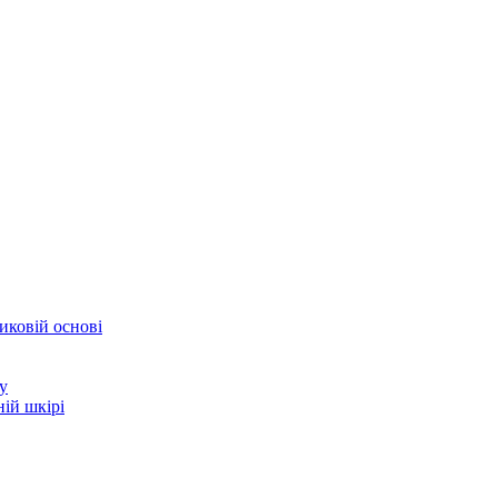
иковій основі
у
ій шкірі