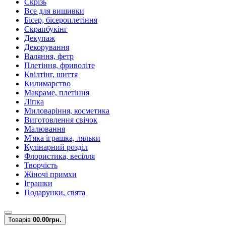
Скрізь
Все для вишивки
Бісер, бісероплетіння
Скрапбукінг
Декупаж
Декорування
Валяння, фетр
Плетіння, фриволіте
Квілтінг, шиття
Килимарство
Макраме, плетіння
Ліпка
Миловаріння, косметика
Виготовлення свічок
Малювання
М'яка іграшка, ляльки
Кулінарний розділ
Флористика, весілля
Творчість
Жіночі примхи
Іграшки
Подарунки, свята
Товарів
0
0.00грн.