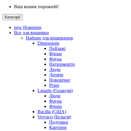
Ваш кошик порожній!
Категорії
new
Новинки
Все для вишивки
Набори для вишивання
Dimensions
Пейзажі
Флора
Фауна
Натюрморти
Люди
Дитяче
Новорічне
Різне
Lanarte (Голандія)
Люди
Фауна
Флора
Bucilla (США)
Vervaco (Бельгія)
Подушки
Картини