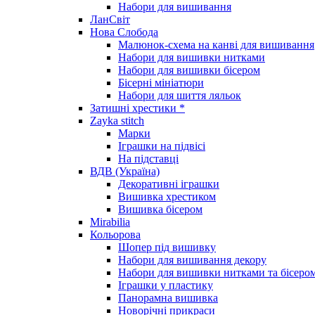
Набори для вишивання
ЛанСвіт
Нова Слобода
Малюнок-схема на канві для вишивання
Набори для вишивки нитками
Набори для вишивки бісером
Бісерні мініатюри
Набори для шиття ляльок
Затишні хрестики *
Zayka stitch
Марки
Іграшки на підвісі
На підставці
ВДВ (Україна)
Декоративні іграшки
Вишивка хрестиком
Вишивка бісером
Mirabilia
Кольорова
Шопер під вишивку
Набори для вишивання декору
Набори для вишивки нитками та бісеро
Іграшки у пластику
Панорамна вишивка
Новорічні прикраси