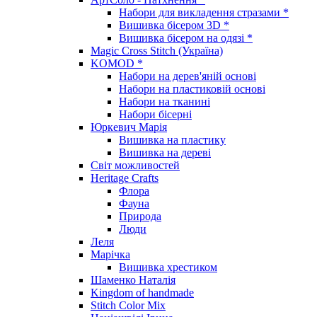
Набори для викладення стразами *
Вишивка бісером 3D *
Вишивка бісером на одязі *
Magic Cross Stitch (Україна)
KOMOD *
Набори на дерев'яній основі
Набори на пластиковій основі
Набори на тканині
Набори бісерні
Юркевич Марія
Вишивка на пластику
Вишивка на дереві
Світ можливостей
Heritage Crafts
Флора
Фауна
Природа
Люди
Леля
Марічка
Вишивка хрестиком
Шаменко Наталія
Kingdom of handmade
Stitch Color Mix