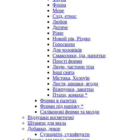
Флора
Море
Схід, етнос
Любов
Дитяче
Різне
Новий рік, Різдво
Гороскопи
Для чоловіків
Смаколики, їда, напитки
Прості форми
Люди, частини тіла
Інші свята
Містика, Хелоуїн
Листя, шишки, ягоди
Візерунки, завитки
Птахи, комахи *
Форми в палетах
Форми під нарізку *
Силіконові форми та молди
Віддушки косметичні
Штампи для мила
Добавки, декор
Сухоцвіти, сухофрукти
Основа для мила, косметики