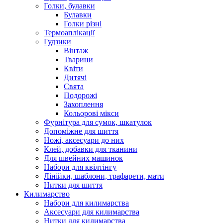
Голки, булавки
Булавки
Голки різні
Термоаплікації
Гудзики
Вінтаж
Тварини
Квіти
Дитячі
Свята
Подорожі
Захоплення
Кольорові мікси
Фурнітура для сумок, шкатулок
Допоміжне для шиття
Ножі, аксесуари до них
Клей, добавки для тканини
Для швейних машинок
Набори для квілтінгу
Лінійки, шаблони, трафарети, мати
Нитки для шиття
Килимарство
Набори для килимарства
Аксесуари для килимарства
Нитки для килимарства