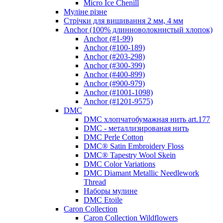
Micro Ice Chenill
Муліне різне
Стрічки для вишивання 2 мм, 4 мм
Anchor (100% длинноволокнистый хлопок)
Anchor (#1-99)
Anchor (#100-189)
Anchor (#203-298)
Anchor (#300-399)
Anchor (#400-899)
Anchor (#900-979)
Anchor (#1001-1098)
Anchor (#1201-9575)
DMC
DMC хлопчатобумажная нить art.177
DMC - металлизированая нить
DMC Perle Cotton
DMC® Satin Embroidery Floss
DMC® Tapestry Wool Skein
DMC Color Variations
DMC Diamant Metallic Needlework
Thread
Наборы мулине
DMC Etoile
Caron Collection
Caron Collection Wildflowers