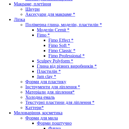
Макраме, плетіння
Шнури
Аксесуари для макраме *
Ліпка
Полімерна глина, моделін, пластилін *
Моделін Cernit *
Fimo *
Fimo Effect *
Fimo Soft *
Fimo Classic *
Fimo Professional *
Sculpey Polyform *
Глина від різних виробників *
Пластилін *
Jam clay *
Форми для пластику
Інструменти для ліплення *
Матеріали для ліплення*
Холодна емаль
Текстурні пластини для ліплення *
Каттери*
Миловаріння, косметика
Форми для мила
Форми поштучно
Фауна