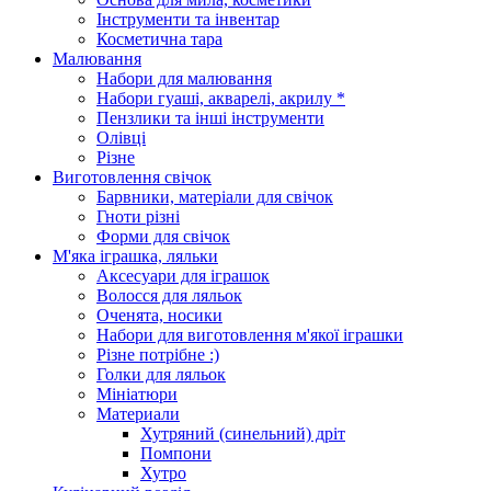
Інструменти та інвентар
Косметична тара
Малювання
Набори для малювання
Набори гуаші, акварелі, акрилу *
Пензлики та інші інструменти
Олівці
Різне
Виготовлення свічок
Барвники, матеріали для свічок
Гноти різні
Форми для свічок
М'яка іграшка, ляльки
Аксесуари для іграшок
Волосся для ляльок
Оченята, носики
Набори для виготовлення м'якої іграшки
Різне потрібне :)
Голки для ляльок
Мініатюри
Материали
Хутряний (синельний) дріт
Помпони
Хутро