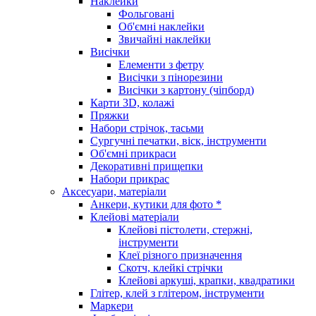
Наклейки
Фольговані
Об'ємні наклейки
Звичайні наклейки
Висічки
Елементи з фетру
Висічки з пінорезини
Висічки з картону (чіпборд)
Карти 3D, колажі
Пряжки
Набори стрічок, тасьми
Сургучні печатки, віск, інструменти
Об'ємні прикраси
Декоративні прищепки
Набори прикрас
Аксесуари, матеріали
Анкери, кутики для фото *
Клейові матеріали
Клейові пістолети, стержні,
інструменти
Клеї різного призначення
Скотч, клейкі стрічки
Клейові аркуші, крапки, квадратики
Глітер, клей з глітером, інструменти
Маркери