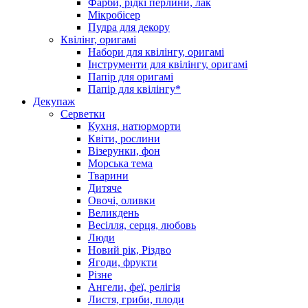
Фарби, рідкі перлини, лак
Мікробісер
Пудра для декору
Квілінг, оригамі
Набори для квілінгу, оригамі
Інструменти для квілінгу, оригамі
Папір для оригамі
Папір для квілінгу*
Декупаж
Серветки
Кухня, натюрморти
Квіти, рослини
Візерунки, фон
Морська тема
Тварини
Дитяче
Овочі, оливки
Великдень
Весілля, серця, любовь
Люди
Новий рік, Різдво
Ягоди, фрукти
Різне
Ангели, феї, релігія
Листя, гриби, плоди