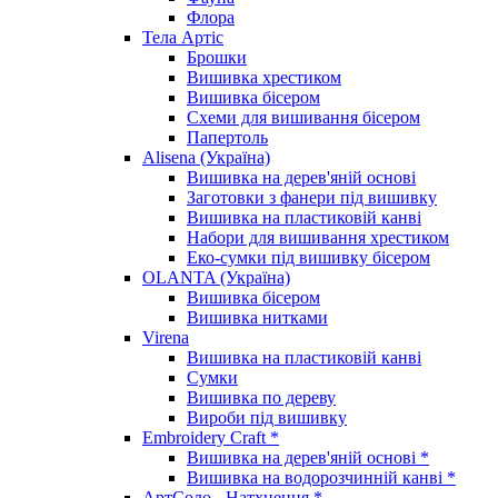
Флора
Тела Артіс
Брошки
Вишивка хрестиком
Вишивка бісером
Схеми для вишивання бісером
Папертоль
Alisena (Україна)
Вишивка на дерев'яній основі
Заготовки з фанери під вишивку
Вишивка на пластиковій канві
Набори для вишивання хрестиком
Еко-сумки під вишивку бісером
OLANTA (Україна)
Вишивка бісером
Вишивка нитками
Virena
Вишивка на пластиковій канві
Сумки
Вишивка по дереву
Вироби під вишивку
Embroidery Craft *
Вишивка на дерев'яній основі *
Вишивка на водорозчинній канві *
АртСоло - Натхнення *