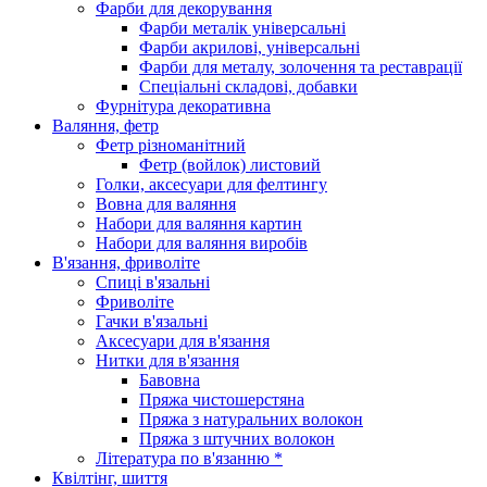
Фарби для декорування
Фарби металік універсальні
Фарби акрилові, універсальні
Фарби для металу, золочення та реставрації
Спеціальні складові, добавки
Фурнітура декоративна
Валяння, фетр
Фетр різноманітний
Фетр (войлок) листовий
Голки, аксесуари для фелтингу
Вовна для валяння
Набори для валяння картин
Набори для валяння виробів
В'язання, фриволіте
Спиці в'язальні
Фриволіте
Гачки в'язальні
Аксесуари для в'язання
Нитки для в'язання
Бавовна
Пряжа чистошерстяна
Пряжа з натуральних волокон
Пряжа з штучних волокон
Література по в'язанню *
Квілтінг, шиття