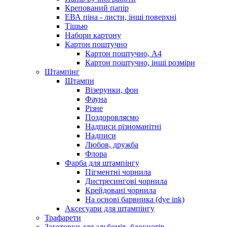
Крепований папір
ЕВА піна - листи, інші поверхні
Тішью
Набори картону
Картон поштучно
Картон поштучно, А4
Картон поштучно, інші розміри
Штампінг
Штампи
Візерунки, фон
Фауна
Різне
Поздоровляємо
Надписи різноманітні
Надписи
Любов, дружба
Флора
Фарба для штампінгу
Пігментні чорнила
Дистресингові чорнила
Крейдовані чорнила
На основі барвника (dye ink)
Аксесуари для штампінгу
Трафарети
Заготовки для альбомів, блокнотів