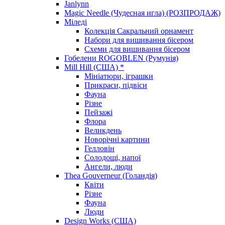
Janlynn
Magic Needle (Чудесная игла) (РОЗПРОДАЖ)
Міледі
Колекція Сакральний орнамент
Набори для вишивання бісером
Схеми для вишивання бісером
Гобелени ROGOBLEN (Румунія)
Mill Hill (США) *
Мініатюри, іграшки
Прикраси, підвіси
Фауна
Різне
Пейзажі
Флора
Великдень
Новорічні картини
Гелловін
Солодощі, напої
Ангели, люди
Thea Gouverneur (Голандія)
Квіти
Різне
Фауна
Люди
Design Works (США)