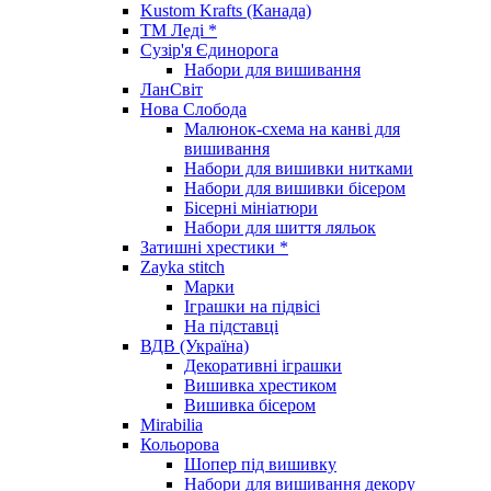
Kustom Krafts (Канада)
ТМ Леді *
Сузір'я Єдинорога
Набори для вишивання
ЛанСвіт
Нова Слобода
Малюнок-схема на канві для
вишивання
Набори для вишивки нитками
Набори для вишивки бісером
Бісерні мініатюри
Набори для шиття ляльок
Затишні хрестики *
Zayka stitch
Марки
Іграшки на підвісі
На підставці
ВДВ (Україна)
Декоративні іграшки
Вишивка хрестиком
Вишивка бісером
Mirabilia
Кольорова
Шопер під вишивку
Набори для вишивання декору