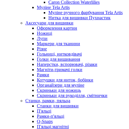
Caron Collection Waterlilies
Муліне Tela Artis
Муліне ручного фарбування Tela Artis
Нитка для вишивки Пухнастик
Аксесуари для вишивки
Оформлення картин
Ножиці
Лупи
Маркери для тканини
Різне
Гольниці, нитковдівачі
Голки для вишивання
Наперстки, вспорювачі, різаки
Магніти-тримачі голки
Рамки
Котушки для ниток, бобінки
Органайзери для муліне
Скриньки для ножиць
Скриньки для рукоділля, смітнички
Станки, рамки, пяльца
Станки для вишивки
П'яльці
Рамки-п'яльці
Q-Snaps
П'яльці магнітні