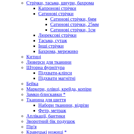
Стрічки, тасьма, шнури, бахрома
Капронові стрічки
Сатинові стрічки
Сатинові стрічки, 6мм
Сатинові стрічки, 25мм
Сатинові стрічки, 1см
Люрексові стрічки
Тасьма, сутаж
Інші стрічки
Бахрома, мереживо
Китиці
Люверси для тканини
Шторна фурнітура
Підхвати-кліпси
Підхвати магнітні
Бейка
Маркери, олівці, крейда, копіри
Замки-блискавки *
Тканина для шиття
Набори тканини, відрізи
Фетр, метраж
Аплікації, бантики
Зворотний бік подушок
Пір'я
Кравецькі ножиці *