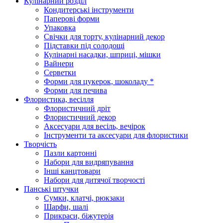
Кулінарний розділ
Кондитерські інструменти
Паперові форми
Упаковка
Свічки для торту, кулінарний декор
Підставки під солодощі
Кулінарні насадки, шприці, мішки
Вайнери
Серветки
Форми для цукерок, шоколаду *
Форми для печива
Флористика, весілля
Флористичний дріт
Флористичний декор
Аксесуари для весіль, вечірок
Інструменти та аксесуари для флористики
Творчість
Пазли картонні
Набори для видряпування
Інші канцтовари
Набори для дитячої творчості
Панські штучки
Сумки, клатчі, рюкзаки
Шарфи, шалі
Прикраси, біжутерія