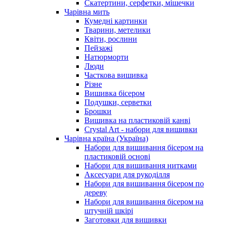
Скатертини, серфетки, мішечки
Чарiвна мить
Кумедні картинки
Тварини, метелики
Квіти, рослини
Пейзажі
Натюрморти
Люди
Часткова вишивка
Різне
Вишивка бісером
Подушки, серветки
Брошки
Вишивка на пластиковій канві
Crystal Art - набори для вишивки
Чарівна країна (Україна)
Набори для вишивання бісером на
пластиковій основі
Набори для вишивання нитками
Аксесуари для рукоділля
Набори для вишивання бісером по
дереву
Набори для вишивання бісером на
штучній шкірі
Заготовки для вишивки