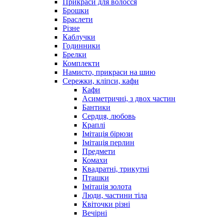
Прикраси для волосся
Брошки
Браслети
Різне
Каблучки
Годинники
Брелки
Комплекти
Намисто, прикраси на шию
Сережки, кліпси, кафи
Кафи
Асиметричні, з двох частин
Бантики
Сердця, любовь
Краплі
Імітація бірюзи
Імітація перлин
Предмети
Комахи
Квадратні, трикутні
Пташки
Імітація золота
Люди, частини тіла
Квіточки різні
Вечірні