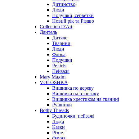
Дитинство
Люди
Подушки, серветки
Новий рік та Різдво
Collection D'Art
Дантель
Дитяче
Тварини
Люди
Флора
Подушки
Релігія
Пейзажі
Mary Maxim
VOLOSHKA
Вишивка по дереву
Вишивка на пластику
Вишивка хрестиком на тканині
Рушники
Bothy Threads
Будиночки, пейзажі
Люди
Казки
Різне
Фауна