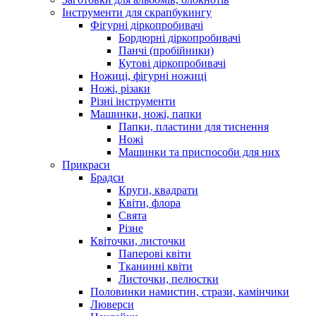
Інструменти для скрапбукингу
Фігурні діркопробивачі
Бордюрні діркопробивачі
Панчі (пробійники)
Кутові діркопробивачі
Ножиці, фігурні ножиці
Ножі, різаки
Різні інструменти
Машинки, ножі, папки
Папки, пластини для тиснення
Ножі
Машинки та приспособи для них
Прикраси
Брадси
Круги, квадрати
Квіти, флора
Свята
Різне
Квіточки, листочки
Паперові квіти
Тканинні квіти
Листочки, пелюстки
Половинки намистин, стрази, камінчики
Люверси