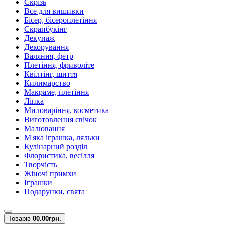
Скрізь
Все для вишивки
Бісер, бісероплетіння
Скрапбукінг
Декупаж
Декорування
Валяння, фетр
Плетіння, фриволіте
Квілтінг, шиття
Килимарство
Макраме, плетіння
Ліпка
Миловаріння, косметика
Виготовлення свічок
Малювання
М'яка іграшка, ляльки
Кулінарний розділ
Флористика, весілля
Творчість
Жіночі примхи
Іграшки
Подарунки, свята
Товарів
0
0.00грн.