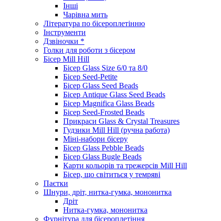
Інші
Чарівна мить
Література по бісероплетінню
Інструменти
Дзвіночки *
Голки для роботи з бісером
Бісер Mill Hill
Бісер Glass Size 6/0 та 8/0
Бісер Seed-Petite
Бісер Glass Seed Beads
Бісер Antique Glass Seed Beads
Бісер Magnifica Glass Beads
Бісер Seed-Frosted Beads
Прикраси Glass & Crystal Treasures
Гудзики Mill Hill (ручна работа)
Міні-набори бісеру
Бісер Glass Pebble Beads
Бісер Glass Bugle Beads
Карти кольорів та трежерсів Mill Hill
Бісер, що світиться у темряві
Паєтки
Шнури, дріт, нитка-гумка, мононитка
Дріт
Нитка-гумка, мононитка
Фурнітура для бісероплетіння