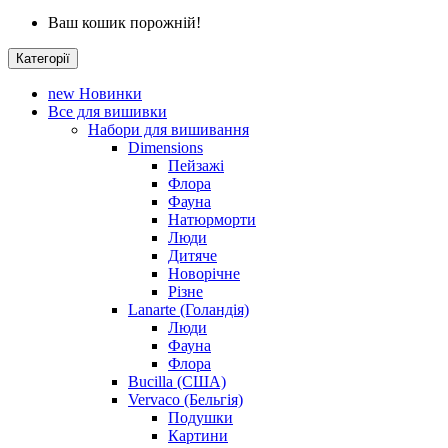
Ваш кошик порожній!
Категорії
new
Новинки
Все для вишивки
Набори для вишивання
Dimensions
Пейзажі
Флора
Фауна
Натюрморти
Люди
Дитяче
Новорічне
Різне
Lanarte (Голандія)
Люди
Фауна
Флора
Bucilla (США)
Vervaco (Бельгія)
Подушки
Картини