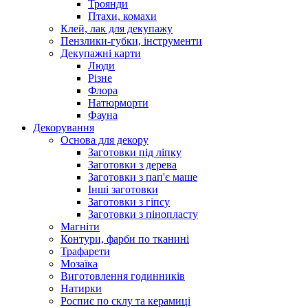
Троянди
Птахи, комахи
Клей, лак для декупажу
Пензлики-губки, інструменти
Декупажні карти
Люди
Різне
Флора
Натюрморти
Фауна
Декорування
Основа для декору
Заготовки під ліпку
Заготовки з дерева
Заготовки з пап'є маше
Інші заготовки
Заготовки з гіпсу
Заготовки з пінопласту
Магніти
Контури, фарби по тканині
Трафарети
Мозаїка
Виготовлення годинників
Натирки
Роспис по склу та керамиці