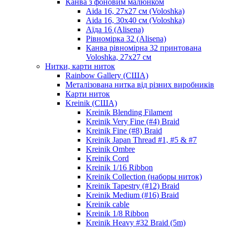
Канва з фоновим малюнком
Aida 16, 27х27 см (Voloshka)
Aida 16, 30х40 см (Voloshka)
Аїда 16 (Alisena)
Рівномірка 32 (Alisena)
Канва рівномірна 32 принтована
Voloshka, 27х27 см
Нитки, карти ниток
Rainbow Gallery (США)
Металізована нитка від різних виробників
Карти ниток
Kreinik (США)
Kreinik Blending Filament
Kreinik Very Fine (#4) Braid
Kreinik Fine (#8) Braid
Kreinik Japan Thread #1, #5 & #7
Kreinik Ombre
Kreinik Cord
Kreinik 1/16 Ribbon
Kreinik Collection (наборы ниток)
Kreinik Tapestry (#12) Braid
Kreinik Medium (#16) Braid
Kreinik cable
Kreinik 1/8 Ribbon
Kreinik Heavy #32 Braid (5m)