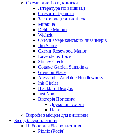
Схеми, листівки, книжки
Література по вишивці
Схеми та буклети
Заготовки для листівок
Mirabilia
Debbie Mumm
Wichelt
Схеми американських дизайнерів
Jim Shore
Cхеми Rosewood Manor
Lavender & Lace
Stoney Creek
Cottage Garden Samplings
Glendon Place
Alessandra Adelaide Needleworks
Ink Circles
Blackbird Designs
Just Nan
Вікторія Попович
Друковані схеми
Паки
Вироби з місцем для вишивки
Бісер, бісероплетіння
Набори для бісероплетіння
Ріоліс (Росія)