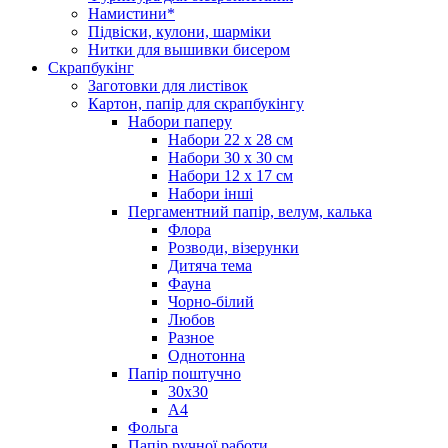
Намистини*
Підвіски, кулони, шарміки
Нитки для вышивки бисером
Скрапбукінг
Заготовки для листівок
Картон, папір для скрапбукінгу
Набори паперу
Набори 22 х 28 см
Набори 30 х 30 см
Набори 12 х 17 см
Набори інші
Пергаментний папір, велум, калька
Флора
Розводи, візерунки
Дитяча тема
Фауна
Чорно-білий
Любов
Разное
Однотонна
Папір поштучно
30х30
А4
Фольга
Папір ручної работи