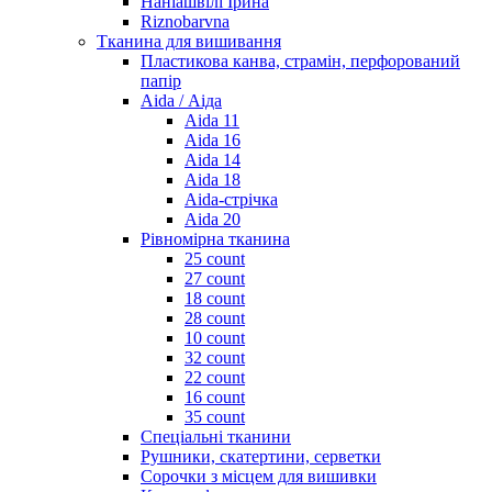
Наніашвілі Ірина
Riznobarvna
Тканина для вишивання
Пластикова канва, страмін, перфорований
папір
Aida / Аіда
Aida 11
Aida 16
Aida 14
Aida 18
Aida-стрічка
Aida 20
Рівномірна тканина
25 count
27 count
18 count
28 count
10 count
32 count
22 count
16 count
35 count
Спеціальні тканини
Рушники, скатертини, серветки
Сорочки з місцем для вишивки