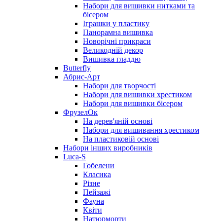
Набори для вишивки нитками та
бісером
Іграшки у пластику
Панорамна вишивка
Новорічні прикраси
Великодній декор
Вишивка гладдю
Butterfly
Абрис-Арт
Набори для творчості
Набори для вишивки хрестиком
Набори для вишивки бісером
ФрузелОк
На дерев'яній основі
Набори для вишивання хрестиком
На пластиковій основі
Набори інших виробників
Luca-S
Гобелени
Класика
Різне
Пейзажі
Фауна
Квіти
Натюрморти