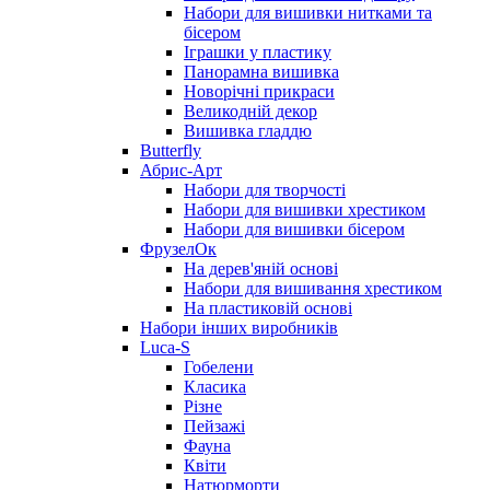
Набори для вишивки нитками та
бісером
Іграшки у пластику
Панорамна вишивка
Новорічні прикраси
Великодній декор
Вишивка гладдю
Butterfly
Абрис-Арт
Набори для творчості
Набори для вишивки хрестиком
Набори для вишивки бісером
ФрузелОк
На дерев'яній основі
Набори для вишивання хрестиком
На пластиковій основі
Набори інших виробників
Luca-S
Гобелени
Класика
Різне
Пейзажі
Фауна
Квіти
Натюрморти