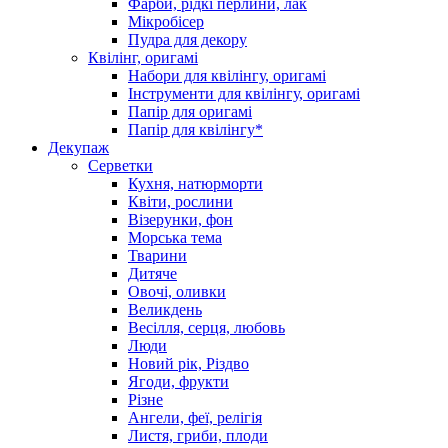
Фарби, рідкі перлини, лак
Мікробісер
Пудра для декору
Квілінг, оригамі
Набори для квілінгу, оригамі
Інструменти для квілінгу, оригамі
Папір для оригамі
Папір для квілінгу*
Декупаж
Серветки
Кухня, натюрморти
Квіти, рослини
Візерунки, фон
Морська тема
Тварини
Дитяче
Овочі, оливки
Великдень
Весілля, серця, любовь
Люди
Новий рік, Різдво
Ягоди, фрукти
Різне
Ангели, феї, релігія
Листя, гриби, плоди