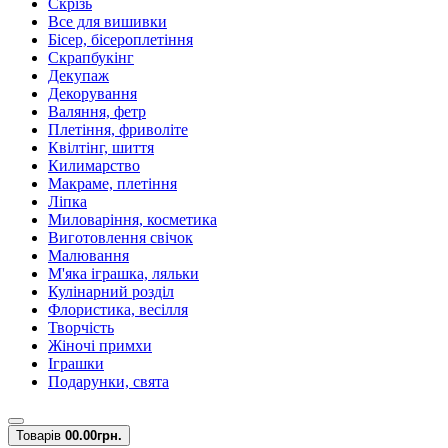
Скрізь
Все для вишивки
Бісер, бісероплетіння
Скрапбукінг
Декупаж
Декорування
Валяння, фетр
Плетіння, фриволіте
Квілтінг, шиття
Килимарство
Макраме, плетіння
Ліпка
Миловаріння, косметика
Виготовлення свічок
Малювання
М'яка іграшка, ляльки
Кулінарний розділ
Флористика, весілля
Творчість
Жіночі примхи
Іграшки
Подарунки, свята
Товарів
0
0.00грн.