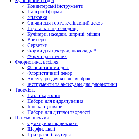
Кулінарний розділ
Кондитерські інструменти
Паперові форми
Упаковка
Свічки для торту, кулінарний декор
Підставки під солодощі
Кулінарні насадки, шприці, мішки
Вайнери
Серветки
Форми для цукерок, шоколаду *
Форми для печива
Флористика, весілля
Флористичний дріт
Флористичний декор
Аксесуари для весіль, вечірок
Інструменти та аксесуари для флористики
Творчість
Пазли картонні
Набори для видряпування
Інші канцтовари
Набори для дитячої творчості
Панські штучки
Сумки, клатчі, рюкзаки
Шарфи, шалі
Прикраси, біжутерія