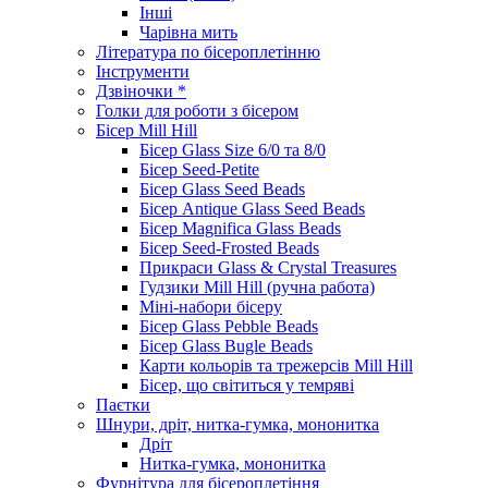
Інші
Чарівна мить
Література по бісероплетінню
Інструменти
Дзвіночки *
Голки для роботи з бісером
Бісер Mill Hill
Бісер Glass Size 6/0 та 8/0
Бісер Seed-Petite
Бісер Glass Seed Beads
Бісер Antique Glass Seed Beads
Бісер Magnifica Glass Beads
Бісер Seed-Frosted Beads
Прикраси Glass & Crystal Treasures
Гудзики Mill Hill (ручна работа)
Міні-набори бісеру
Бісер Glass Pebble Beads
Бісер Glass Bugle Beads
Карти кольорів та трежерсів Mill Hill
Бісер, що світиться у темряві
Паєтки
Шнури, дріт, нитка-гумка, мононитка
Дріт
Нитка-гумка, мононитка
Фурнітура для бісероплетіння