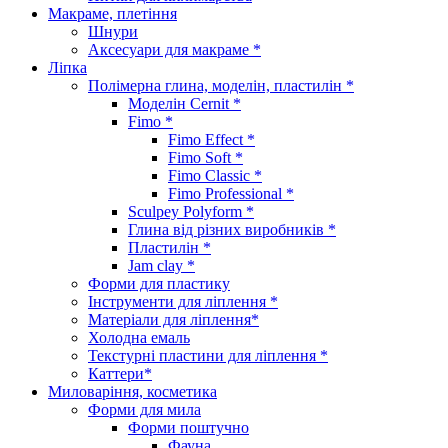
Макраме, плетіння
Шнури
Аксесуари для макраме *
Ліпка
Полімерна глина, моделін, пластилін *
Моделін Cernit *
Fimo *
Fimo Effect *
Fimo Soft *
Fimo Classic *
Fimo Professional *
Sculpey Polyform *
Глина від різних виробників *
Пластилін *
Jam clay *
Форми для пластику
Інструменти для ліплення *
Матеріали для ліплення*
Холодна емаль
Текстурні пластини для ліплення *
Каттери*
Миловаріння, косметика
Форми для мила
Форми поштучно
Фауна