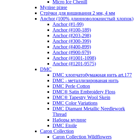
Micro Ice Chenill
Муліне різне
Стрічки для вишивання 2 мм, 4 мм
Anchor (100% длинноволокнистый хлопок)
Anchor (#1-99)
Anchor (#100-189)
Anchor (#203-298)
Anchor (#300-399)
Anchor (#400-899)
Anchor (#900-979)
Anchor (#1001-1098)
Anchor (#1201-9575)
DMC
DMC хлопчатобумажная нить art.177
DMC - металлизированая нить
DMC Perle Cotton
DMC® Satin Embroidery Floss
DMC® Tapestry Wool Skein
DMC Color Variations
DMC Diamant Metallic Needlework
Thread
Наборы мулине
DMC Etoile
Caron Collection
Caron Collection Wildflowers