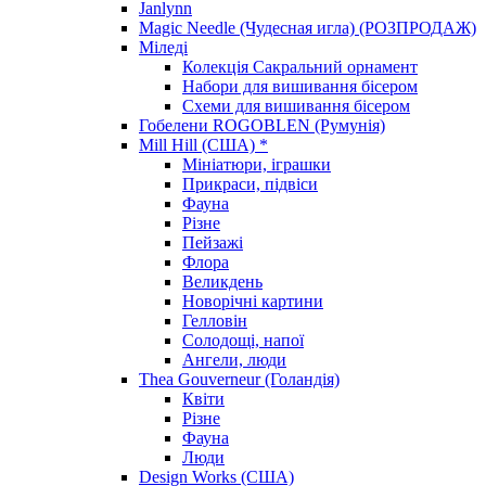
Janlynn
Magic Needle (Чудесная игла) (РОЗПРОДАЖ)
Міледі
Колекція Сакральний орнамент
Набори для вишивання бісером
Схеми для вишивання бісером
Гобелени ROGOBLEN (Румунія)
Mill Hill (США) *
Мініатюри, іграшки
Прикраси, підвіси
Фауна
Різне
Пейзажі
Флора
Великдень
Новорічні картини
Гелловін
Солодощі, напої
Ангели, люди
Thea Gouverneur (Голандія)
Квіти
Різне
Фауна
Люди
Design Works (США)