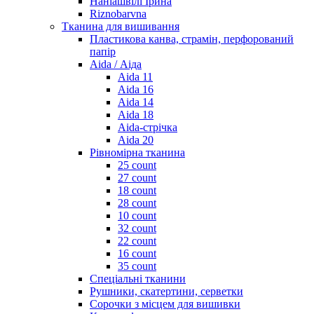
Наніашвілі Ірина
Riznobarvna
Тканина для вишивання
Пластикова канва, страмін, перфорований
папір
Aida / Аіда
Aida 11
Aida 16
Aida 14
Aida 18
Aida-стрічка
Aida 20
Рівномірна тканина
25 count
27 count
18 count
28 count
10 count
32 count
22 count
16 count
35 count
Спеціальні тканини
Рушники, скатертини, серветки
Сорочки з місцем для вишивки