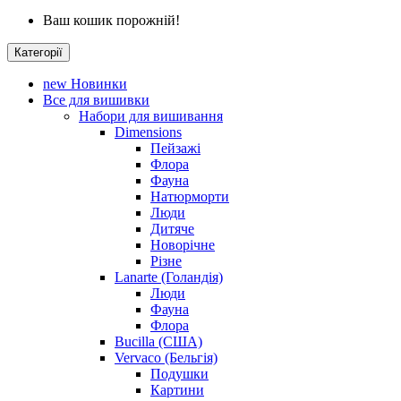
Ваш кошик порожній!
Категорії
new
Новинки
Все для вишивки
Набори для вишивання
Dimensions
Пейзажі
Флора
Фауна
Натюрморти
Люди
Дитяче
Новорічне
Різне
Lanarte (Голандія)
Люди
Фауна
Флора
Bucilla (США)
Vervaco (Бельгія)
Подушки
Картини