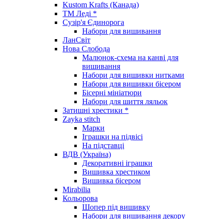
Kustom Krafts (Канада)
ТМ Леді *
Сузір'я Єдинорога
Набори для вишивання
ЛанСвіт
Нова Слобода
Малюнок-схема на канві для
вишивання
Набори для вишивки нитками
Набори для вишивки бісером
Бісерні мініатюри
Набори для шиття ляльок
Затишні хрестики *
Zayka stitch
Марки
Іграшки на підвісі
На підставці
ВДВ (Україна)
Декоративні іграшки
Вишивка хрестиком
Вишивка бісером
Mirabilia
Кольорова
Шопер під вишивку
Набори для вишивання декору