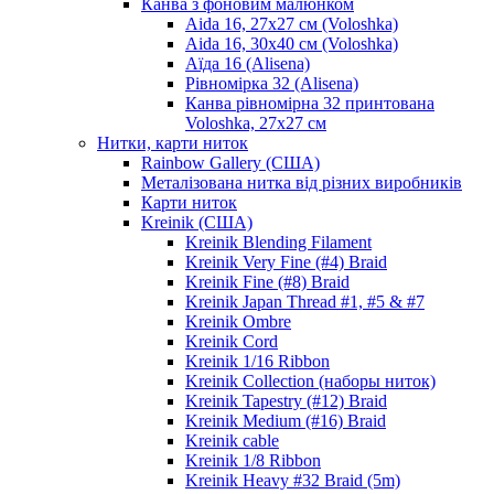
Канва з фоновим малюнком
Aida 16, 27х27 см (Voloshka)
Aida 16, 30х40 см (Voloshka)
Аїда 16 (Alisena)
Рівномірка 32 (Alisena)
Канва рівномірна 32 принтована
Voloshka, 27х27 см
Нитки, карти ниток
Rainbow Gallery (США)
Металізована нитка від різних виробників
Карти ниток
Kreinik (США)
Kreinik Blending Filament
Kreinik Very Fine (#4) Braid
Kreinik Fine (#8) Braid
Kreinik Japan Thread #1, #5 & #7
Kreinik Ombre
Kreinik Cord
Kreinik 1/16 Ribbon
Kreinik Collection (наборы ниток)
Kreinik Tapestry (#12) Braid
Kreinik Medium (#16) Braid
Kreinik cable
Kreinik 1/8 Ribbon
Kreinik Heavy #32 Braid (5m)