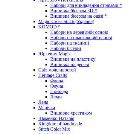
Набори для викладення стразами *
Вишивка бісером 3D *
Вишивка бісером на одязі *
Magic Cross Stitch (Україна)
KOMOD *
Набори на дерев'яній основі
Набори на пластиковій основі
Набори на тканині
Набори бісерні
Юркевич Марія
Вишивка на пластику
Вишивка на дереві
Світ можливостей
Heritage Crafts
Флора
Фауна
Природа
Люди
Леля
Марічка
Вишивка хрестиком
Шаменко Наталія
Kingdom of handmade
Stitch Color Mix