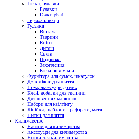
Голки, булавки
Булавки
Голки різні
Термоаплікації
Гудзики
Вінтаж
Тварини
Квіти
Дитячі
Свята
Подорожі
Захоплення
Кольорові мікси
Фурнітура для сумок, шкатулок
Допоміжне для шиття
Ножі, аксесуари до них
Клей, добавки для тканини
Для швейних машинок
Набори для квілтінгу
Лінійки, шаблони, трафарети, мати
Нитки для шиття
Килимарство
Набори для килимарства
Аксесуари для килимарства
Нитки для килимарства