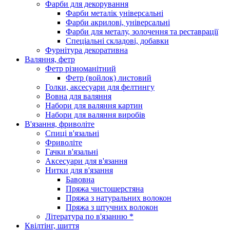
Фарби для декорування
Фарби металік універсальні
Фарби акрилові, універсальні
Фарби для металу, золочення та реставрації
Спеціальні складові, добавки
Фурнітура декоративна
Валяння, фетр
Фетр різноманітний
Фетр (войлок) листовий
Голки, аксесуари для фелтингу
Вовна для валяння
Набори для валяння картин
Набори для валяння виробів
В'язання, фриволіте
Спиці в'язальні
Фриволіте
Гачки в'язальні
Аксесуари для в'язання
Нитки для в'язання
Бавовна
Пряжа чистошерстяна
Пряжа з натуральних волокон
Пряжа з штучних волокон
Література по в'язанню *
Квілтінг, шиття