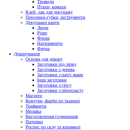
Троянди
Птахи, комахи
Клей, лак для декупажу
Пензлики-губки, інструменти
Декупажні карти
Люди
Різне
Флора
Натюрморти
Фауна
Декорування
Основа для декору
Заготовки під ліпку
Заготовки з дерева
Заготовки з пап'є маше
Інші заготовки
Заготовки з гіпсу
Заготовки з пінопласту
Магніти
Контури, фарби по тканині
Трафарети
Мозаїка
Виготовлення годинників
Натирки
Роспис по склу та керамиці