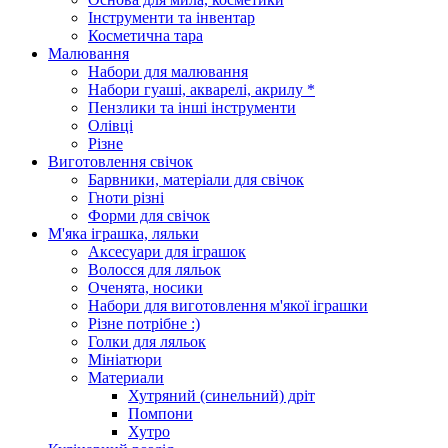
Інструменти та інвентар
Косметична тара
Малювання
Набори для малювання
Набори гуаші, акварелі, акрилу *
Пензлики та інші інструменти
Олівці
Різне
Виготовлення свічок
Барвники, матеріали для свічок
Гноти різні
Форми для свічок
М'яка іграшка, ляльки
Аксесуари для іграшок
Волосся для ляльок
Оченята, носики
Набори для виготовлення м'якої іграшки
Різне потрібне :)
Голки для ляльок
Мініатюри
Материали
Хутряний (синельний) дріт
Помпони
Хутро