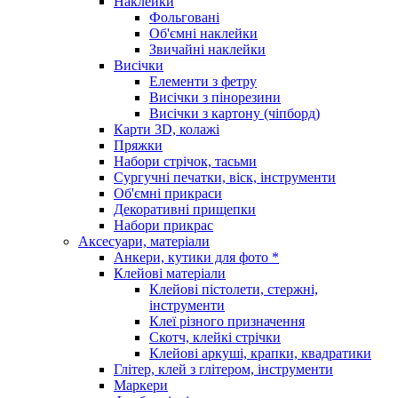
Наклейки
Фольговані
Об'ємні наклейки
Звичайні наклейки
Висічки
Елементи з фетру
Висічки з пінорезини
Висічки з картону (чіпборд)
Карти 3D, колажі
Пряжки
Набори стрічок, тасьми
Сургучні печатки, віск, інструменти
Об'ємні прикраси
Декоративні прищепки
Набори прикрас
Аксесуари, матеріали
Анкери, кутики для фото *
Клейові матеріали
Клейові пістолети, стержні,
інструменти
Клеї різного призначення
Скотч, клейкі стрічки
Клейові аркуші, крапки, квадратики
Глітер, клей з глітером, інструменти
Маркери