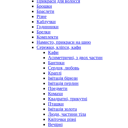
Прикраси для волосся
Брошки
Браслети
Різне
Каблучки
Годинники
Брелки
Комплекти
Намисто, прикраси на шию
Сережки, кліпси, кафи
Кафи
Асиметричні, з двох частин
Бантики
Сердця, любовь
Краплі
Імітація бірюзи
Імітація перлин
Предмети
Комахи
Квадратні, трикутні
Пташки
Імітація золота
Люди, частини тіла
Квіточки різні
Вечірні