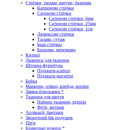
Стрічки, тасьма, шнури, бахрома
Капронові стрічки
Сатинові стрічки
Сатинові стрічки, 6мм
Сатинові стрічки, 25мм
Сатинові стрічки, 1см
Люрексові стрічки
Тасьма, сутаж
Інші стрічки
Бахрома, мереживо
Китиці
Люверси для тканини
Шторна фурнітура
Підхвати-кліпси
Підхвати магнітні
Бейка
Маркери, олівці, крейда, копіри
Замки-блискавки *
Тканина для шиття
Набори тканини, відрізи
Фетр, метраж
Аплікації, бантики
Зворотний бік подушок
Пір'я
Кравецькі ножиці *