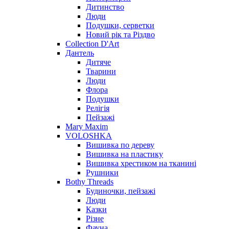
Дитинство
Люди
Подушки, серветки
Новий рік та Різдво
Collection D'Art
Дантель
Дитяче
Тварини
Люди
Флора
Подушки
Релігія
Пейзажі
Mary Maxim
VOLOSHKA
Вишивка по дереву
Вишивка на пластику
Вишивка хрестиком на тканині
Рушники
Bothy Threads
Будиночки, пейзажі
Люди
Казки
Різне
Фауна