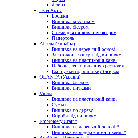
Флора
Тела Артіс
Брошки
Вишивка хрестиком
Вишивка бісером
Схеми для вишивання бісером
Папертоль
Alisena (Україна)
Вишивка на дерев'яній основі
Заготовки з фанери під вишивку
Вишивка на пластиковій канві
Набори для вишивання хрестиком
Еко-сумки під вишивку бісером
OLANTA (Україна)
Вишивка бісером
Вишивка нитками
Virena
Вишивка на пластиковій канві
Сумки
Вишивка по дереву
Вироби під вишивку
Embroidery Craft *
Вишивка на дерев'яній основі *
Вишивка на водорозчинній канві *
АртСоло - Натхнення *