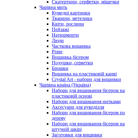
Скатертини, серфетки, мішечки
Чарiвна мить
Кумедні картинки
Тварини, метелики
Квіти, рослини
Пейзажі
Натюрморти
Люди
Часткова вишивка
Різне
Вишивка бісером
Подушки, серветки
Брошки
Вишивка на пластиковій канві
Crystal Art - набори для вишивки
Чарівна країна (Україна)
Набори для вишивання бісером на
пластиковій основі
Набори для вишивання нитками
Аксесуари для рукоділля
Набори для вишивання бісером по
дереву
Набори для вишивання бісером на
штучній шкірі
Заготовки для вишивки