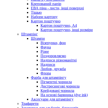
Крепований папір
ЕВА піна - листи, інші поверхні
Тішью
Набори картону
Картон поштучно
Картон поштучно, А4
Картон поштучно, інші розміри
Штампінг
Штампи
Візерунки, фон
Фауна
Різне
Поздоровляємо
Надписи різноманітні
Надписи
Любов, дружба
Флора
Фарба для штампінгу
Пігментні чорнила
Дистресингові чорнила
Крейдовані чорнила
На основі барвника (dye ink)
Аксесуари для штампінгу
Трафарети
Заготовки для альбомів, блокнотів