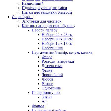
Намистини*
Підвіски, кулони, шарміки
Нитки для вышивки бисером
Скрапбукінг
Заготовки для листівок
Картон, папір для скрапбукінгу
Набори паперу
Набори 22 х 28 см
Набори 30 х 30 см
Набори 12 х 17 см
Набори інші
Пергаментний папір, велум, калька
Флора
Розводи, візерунки
Дитяча тема
Фауна
Чорно-білий
Любов
Разное
Однотонна
Папір поштучно
30х30
А4
Фольга
Папір ручної работи