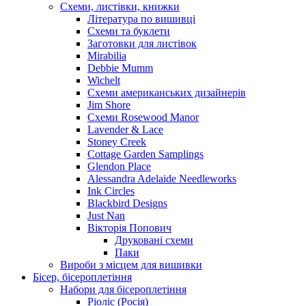
Схеми, листівки, книжки
Література по вишивці
Схеми та буклети
Заготовки для листівок
Mirabilia
Debbie Mumm
Wichelt
Схеми американських дизайнерів
Jim Shore
Cхеми Rosewood Manor
Lavender & Lace
Stoney Creek
Cottage Garden Samplings
Glendon Place
Alessandra Adelaide Needleworks
Ink Circles
Blackbird Designs
Just Nan
Вікторія Попович
Друковані схеми
Паки
Вироби з місцем для вишивки
Бісер, бісероплетіння
Набори для бісероплетіння
Ріоліс (Росія)