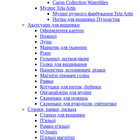
Caron Collection Waterlilies
Муліне Tela Artis
Муліне ручного фарбування Tela Artis
Нитка для вишивки Пухнастик
Аксесуари для вишивки
Оформлення картин
Ножиці
Лупи
Маркери для тканини
Різне
Гольниці, нитковдівачі
Голки для вишивання
Наперстки, вспорювачі, різаки
Магніти-тримачі голки
Рамки
Котушки для ниток, бобінки
Органайзери для муліне
Скриньки для ножиць
Скриньки для рукоділля, смітнички
Станки, рамки, пяльца
Станки для вишивки
П'яльці
Рамки-п'яльці
Q-Snaps
П'яльці магнітні