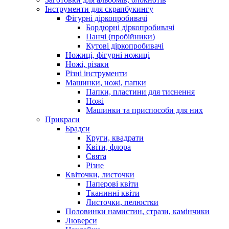
Інструменти для скрапбукингу
Фігурні діркопробивачі
Бордюрні діркопробивачі
Панчі (пробійники)
Кутові діркопробивачі
Ножиці, фігурні ножиці
Ножі, різаки
Різні інструменти
Машинки, ножі, папки
Папки, пластини для тиснення
Ножі
Машинки та приспособи для них
Прикраси
Брадси
Круги, квадрати
Квіти, флора
Свята
Різне
Квіточки, листочки
Паперові квіти
Тканинні квіти
Листочки, пелюстки
Половинки намистин, стрази, камінчики
Люверси