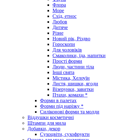
Флора
Море
Схід, етнос
Любов
Дитяче
Різне
Новий рік, Різдво
Гороскопи
Для чоловіків
Смаколики, їда, напитки
Прості форми
Люди, частини тіла
Інші свята
Містика, Хелоуїн
Листя, шишки, ягоди
Візерунки, завитки
Птахи, комахи *
Форми в палетах
Форми під нарізку *
Силіконові форми та молди
Віддушки косметичні
Штампи для мила
Добавки, декор
Сухоцвіти, сухофрукти
Основа для мила, косметики