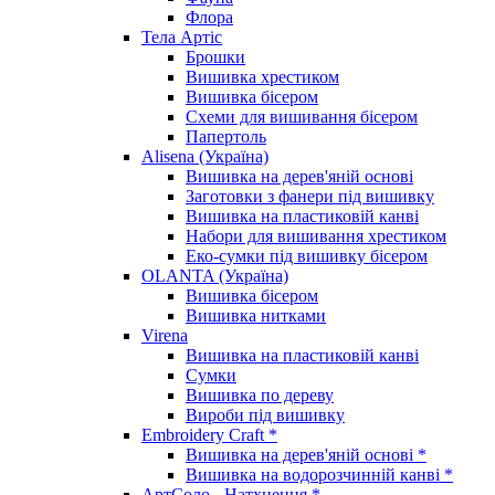
Флора
Тела Артіс
Брошки
Вишивка хрестиком
Вишивка бісером
Схеми для вишивання бісером
Папертоль
Alisena (Україна)
Вишивка на дерев'яній основі
Заготовки з фанери під вишивку
Вишивка на пластиковій канві
Набори для вишивання хрестиком
Еко-сумки під вишивку бісером
OLANTA (Україна)
Вишивка бісером
Вишивка нитками
Virena
Вишивка на пластиковій канві
Сумки
Вишивка по дереву
Вироби під вишивку
Embroidery Craft *
Вишивка на дерев'яній основі *
Вишивка на водорозчинній канві *
АртСоло - Натхнення *