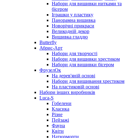
Набори для вишивки нитками та
бісером
Іграшки у пластику
Панорамна вишивка
Новорічні прикраси
Великодній декор
Вишивка гладдю
Butterfly
Абрис-Арт
Набори для творчості
Набори для вишивки хрестиком
Набори для вишивки бісером
ФрузелОк
На дерев'яній основі
Набори для вишивання хрестиком
На пластиковій основі
Набори інших виробників
Luca-S
Гобелени
Класика
Різне
Пейзажі
Фауна
Квіти
Натюрморти