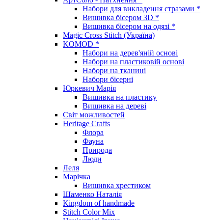
Набори для викладення стразами *
Вишивка бісером 3D *
Вишивка бісером на одязі *
Magic Cross Stitch (Україна)
KOMOD *
Набори на дерев'яній основі
Набори на пластиковій основі
Набори на тканині
Набори бісерні
Юркевич Марія
Вишивка на пластику
Вишивка на дереві
Світ можливостей
Heritage Crafts
Флора
Фауна
Природа
Люди
Леля
Марічка
Вишивка хрестиком
Шаменко Наталія
Kingdom of handmade
Stitch Color Mix