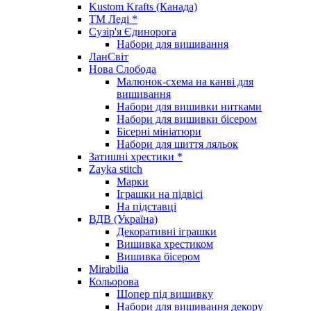
Kustom Krafts (Канада)
ТМ Леді *
Сузір'я Єдинорога
Набори для вишивання
ЛанСвіт
Нова Слобода
Малюнок-схема на канві для
вишивання
Набори для вишивки нитками
Набори для вишивки бісером
Бісерні мініатюри
Набори для шиття ляльок
Затишні хрестики *
Zayka stitch
Марки
Іграшки на підвісі
На підставці
ВДВ (Україна)
Декоративні іграшки
Вишивка хрестиком
Вишивка бісером
Mirabilia
Кольорова
Шопер під вишивку
Набори для вишивання декору