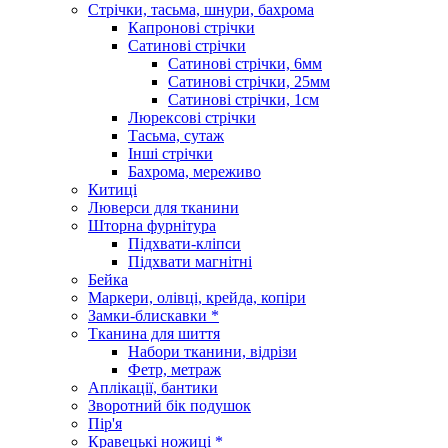
Стрічки, тасьма, шнури, бахрома
Капронові стрічки
Сатинові стрічки
Сатинові стрічки, 6мм
Сатинові стрічки, 25мм
Сатинові стрічки, 1см
Люрексові стрічки
Тасьма, сутаж
Інші стрічки
Бахрома, мереживо
Китиці
Люверси для тканини
Шторна фурнітура
Підхвати-кліпси
Підхвати магнітні
Бейка
Маркери, олівці, крейда, копіри
Замки-блискавки *
Тканина для шиття
Набори тканини, відрізи
Фетр, метраж
Аплікації, бантики
Зворотний бік подушок
Пір'я
Кравецькі ножиці *