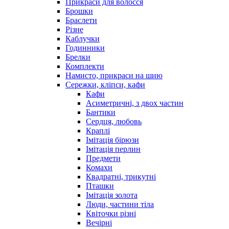
Прикраси для волосся
Брошки
Браслети
Різне
Каблучки
Годинники
Брелки
Комплекти
Намисто, прикраси на шию
Сережки, кліпси, кафи
Кафи
Асиметричні, з двох частин
Бантики
Сердця, любовь
Краплі
Імітація бірюзи
Імітація перлин
Предмети
Комахи
Квадратні, трикутні
Пташки
Імітація золота
Люди, частини тіла
Квіточки різні
Вечірні