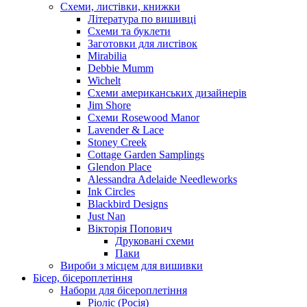
Схеми, листівки, книжки
Література по вишивці
Схеми та буклети
Заготовки для листівок
Mirabilia
Debbie Mumm
Wichelt
Схеми американських дизайнерів
Jim Shore
Cхеми Rosewood Manor
Lavender & Lace
Stoney Creek
Cottage Garden Samplings
Glendon Place
Alessandra Adelaide Needleworks
Ink Circles
Blackbird Designs
Just Nan
Вікторія Попович
Друковані схеми
Паки
Вироби з місцем для вишивки
Бісер, бісероплетіння
Набори для бісероплетіння
Ріоліс (Росія)