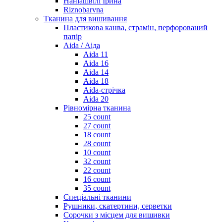
Наніашвілі Ірина
Riznobarvna
Тканина для вишивання
Пластикова канва, страмін, перфорований
папір
Aida / Аіда
Aida 11
Aida 16
Aida 14
Aida 18
Aida-стрічка
Aida 20
Рівномірна тканина
25 count
27 count
18 count
28 count
10 count
32 count
22 count
16 count
35 count
Спеціальні тканини
Рушники, скатертини, серветки
Сорочки з місцем для вишивки