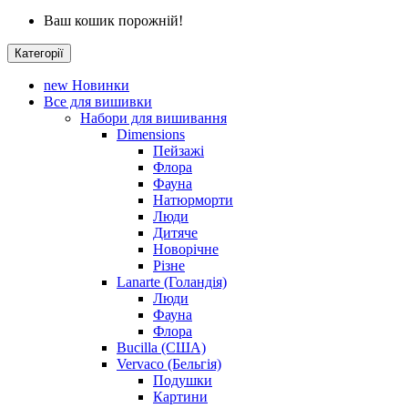
Ваш кошик порожній!
Категорії
new
Новинки
Все для вишивки
Набори для вишивання
Dimensions
Пейзажі
Флора
Фауна
Натюрморти
Люди
Дитяче
Новорічне
Різне
Lanarte (Голандія)
Люди
Фауна
Флора
Bucilla (США)
Vervaco (Бельгія)
Подушки
Картини