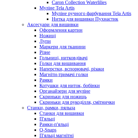
Caron Collection Waterlilies
Муліне Tela Artis
Муліне ручного фарбування Tela Artis
Нитка для вишивки Пухнастик
Аксесуари для вишивки
Оформлення картин
Ножиці
Лупи
Маркери для тканини
Різне
Гольниці, нитковдівачі
Голки для вишивання
Наперстки, вспорювачі, різаки
Магніти-тримачі голки
Рамки
Котушки для ниток, бобінки
Органайзери для муліне
Скриньки для ножиць
Скриньки для рукоділля, смітнички
Станки, рамки, пяльца
Станки для вишивки
П'яльці
Рамки-п'яльці
Q-Snaps
П'яльці магнітні