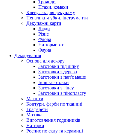
Троянди
Птахи, комахи
Клей, лак для декупажу
Пензлики-губки, інструменти
Декупажні карти
Люди
Різне
Флора
Натюрморти
Фауна
Декорування
Основа для декору
Заготовки під ліпку
Заготовки з дерева
Заготовки з пап'є маше
Інші заготовки
Заготовки з гіпсу
Заготовки з пінопласту
Магніти
Контури, фарби по тканині
Трафарети
Мозаїка
Виготовлення годинників
Натирки
Роспис по склу та керамиці