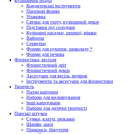
Кулінарний розділ
Кондитерські інструменти
Паперові форми
Упаковка
Свічки для торту, кулінарний декор
Підставки під солодощі
Кулінарні насадки, шприці, мішки
Вайнери
Серветки
Форми для цукерок, шоколаду *
Форми для печива
Флористика, весілля
Флористичний дріт
Флористичний декор
Аксесуари для весіль, вечірок
Інструменти та аксесуари для флористики
Творчість
Пазли картонні
Набори для видряпування
Інші канцтовари
Набори для дитячої творчості
Панські штучки
Сумки, клатчі, рюкзаки
Шарфи, шалі
Прикраси, біжутерія