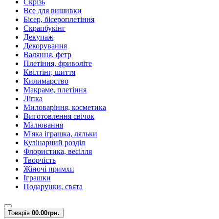
Скрізь
Все для вишивки
Бісер, бісероплетіння
Скрапбукінг
Декупаж
Декорування
Валяння, фетр
Плетіння, фриволіте
Квілтінг, шиття
Килимарство
Макраме, плетіння
Ліпка
Миловаріння, косметика
Виготовлення свічок
Малювання
М'яка іграшка, ляльки
Кулінарний розділ
Флористика, весілля
Творчість
Жіночі примхи
Іграшки
Подарунки, свята
Товарів
0
0.00грн.