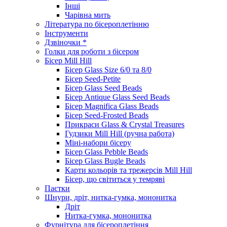
Інші
Чарівна мить
Література по бісероплетінню
Інструменти
Дзвіночки *
Голки для роботи з бісером
Бісер Mill Hill
Бісер Glass Size 6/0 та 8/0
Бісер Seed-Petite
Бісер Glass Seed Beads
Бісер Antique Glass Seed Beads
Бісер Magnifica Glass Beads
Бісер Seed-Frosted Beads
Прикраси Glass & Crystal Treasures
Гудзики Mill Hill (ручна работа)
Міні-набори бісеру
Бісер Glass Pebble Beads
Бісер Glass Bugle Beads
Карти кольорів та трежерсів Mill Hill
Бісер, що світиться у темряві
Паєтки
Шнури, дріт, нитка-гумка, мононитка
Дріт
Нитка-гумка, мононитка
Фурнітура для бісероплетіння