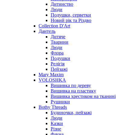
Дитинство
Люди
Подушки, серветки
Новий рік та Різдво
Collection D'Art
Дантель
Дитяче
Тварини
Люди
Флора
Подушки
Релігія
Пейзажі
Mary Maxim
VOLOSHKA
Вишивка по дереву
Вишивка на пластику
Вишивка хрестиком на тканині
Рушники
Bothy Threads
Будиночки, пейзажі
Люди
Казки
Різне
Фауна