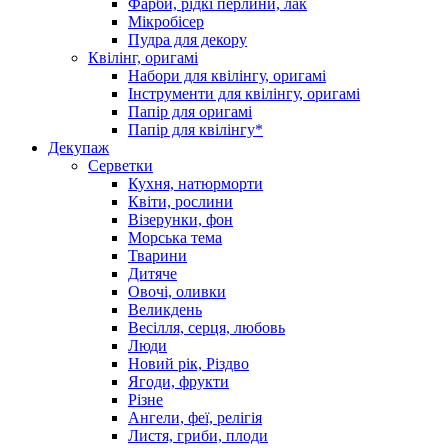
Фарби, рідкі перлини, лак
Мікробісер
Пудра для декору
Квілінг, оригамі
Набори для квілінгу, оригамі
Інструменти для квілінгу, оригамі
Папір для оригамі
Папір для квілінгу*
Декупаж
Серветки
Кухня, натюрморти
Квіти, рослини
Візерунки, фон
Морська тема
Тварини
Дитяче
Овочі, оливки
Великдень
Весілля, серця, любовь
Люди
Новий рік, Різдво
Ягоди, фрукти
Різне
Ангели, феї, релігія
Листя, гриби, плоди