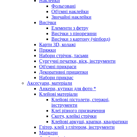
Наклейки
Фольговані
Об'ємні наклейки
Звичайні наклейки
Висічки
Елементи з фетру
Висічки з пінорезини
Висічки з картону (чіпборд)
Карти 3D, колажі
Пряжки
Набори стрічок, тасьми
Сургучні печатки, віск, інструменти
Об'ємні прикраси
Декоративні прищепки
Набори прикрас
Аксесуари, матеріали
Анкери, кутики для фото *
Клейові матеріали
Клейові пістолети, стержні,
інструменти
Клеї різного призначення
Скотч, клейкі стрічки
Клейові аркуші, крапки, квадратики
Глітер, клей з глітером, інструменти
Маркери