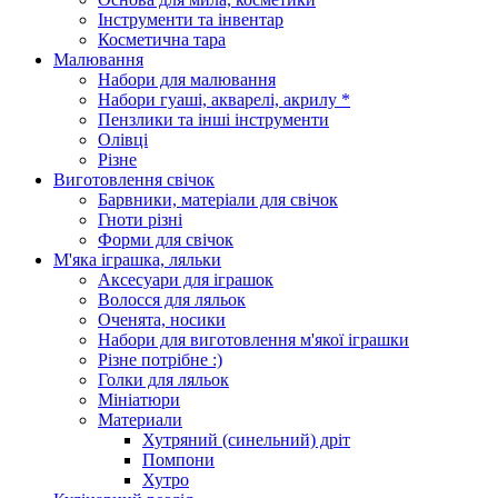
Інструменти та інвентар
Косметична тара
Малювання
Набори для малювання
Набори гуаші, акварелі, акрилу *
Пензлики та інші інструменти
Олівці
Різне
Виготовлення свічок
Барвники, матеріали для свічок
Гноти різні
Форми для свічок
М'яка іграшка, ляльки
Аксесуари для іграшок
Волосся для ляльок
Оченята, носики
Набори для виготовлення м'якої іграшки
Різне потрібне :)
Голки для ляльок
Мініатюри
Материали
Хутряний (синельний) дріт
Помпони
Хутро