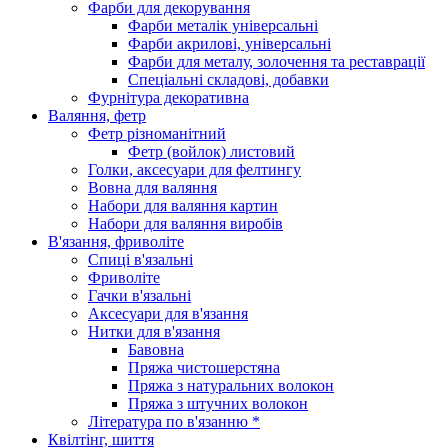
Фарби для декорування
Фарби металік універсальні
Фарби акрилові, універсальні
Фарби для металу, золочення та реставрації
Спеціальні складові, добавки
Фурнітура декоративна
Валяння, фетр
Фетр різноманітний
Фетр (войлок) листовий
Голки, аксесуари для фелтингу
Вовна для валяння
Набори для валяння картин
Набори для валяння виробів
В'язання, фриволіте
Спиці в'язальні
Фриволіте
Гачки в'язальні
Аксесуари для в'язання
Нитки для в'язання
Бавовна
Пряжа чистошерстяна
Пряжа з натуральних волокон
Пряжа з штучних волокон
Література по в'язанню *
Квілтінг, шиття