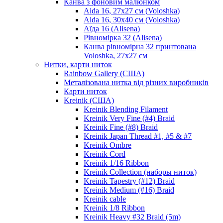
Канва з фоновим малюнком
Aida 16, 27х27 см (Voloshka)
Aida 16, 30х40 см (Voloshka)
Аїда 16 (Alisena)
Рівномірка 32 (Alisena)
Канва рівномірна 32 принтована
Voloshka, 27х27 см
Нитки, карти ниток
Rainbow Gallery (США)
Металізована нитка від різних виробників
Карти ниток
Kreinik (США)
Kreinik Blending Filament
Kreinik Very Fine (#4) Braid
Kreinik Fine (#8) Braid
Kreinik Japan Thread #1, #5 & #7
Kreinik Ombre
Kreinik Cord
Kreinik 1/16 Ribbon
Kreinik Collection (наборы ниток)
Kreinik Tapestry (#12) Braid
Kreinik Medium (#16) Braid
Kreinik cable
Kreinik 1/8 Ribbon
Kreinik Heavy #32 Braid (5m)