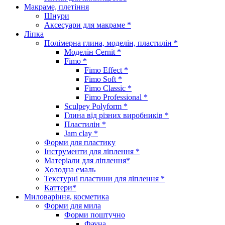
Макраме, плетіння
Шнури
Аксесуари для макраме *
Ліпка
Полімерна глина, моделін, пластилін *
Моделін Cernit *
Fimo *
Fimo Effect *
Fimo Soft *
Fimo Classic *
Fimo Professional *
Sculpey Polyform *
Глина від різних виробників *
Пластилін *
Jam clay *
Форми для пластику
Інструменти для ліплення *
Матеріали для ліплення*
Холодна емаль
Текстурні пластини для ліплення *
Каттери*
Миловаріння, косметика
Форми для мила
Форми поштучно
Фауна