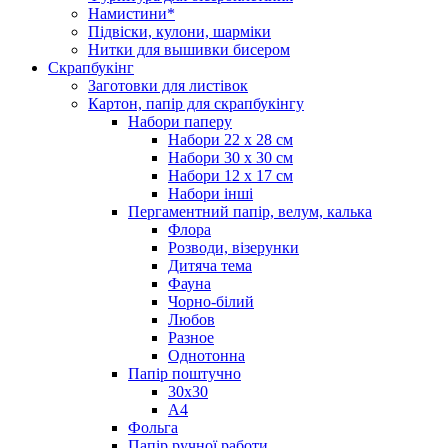
Намистини*
Підвіски, кулони, шарміки
Нитки для вышивки бисером
Скрапбукінг
Заготовки для листівок
Картон, папір для скрапбукінгу
Набори паперу
Набори 22 х 28 см
Набори 30 х 30 см
Набори 12 х 17 см
Набори інші
Пергаментний папір, велум, калька
Флора
Розводи, візерунки
Дитяча тема
Фауна
Чорно-білий
Любов
Разное
Однотонна
Папір поштучно
30х30
А4
Фольга
Папір ручної работи