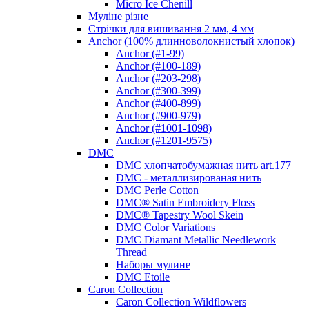
Micro Ice Chenill
Муліне різне
Стрічки для вишивання 2 мм, 4 мм
Anchor (100% длинноволокнистый хлопок)
Anchor (#1-99)
Anchor (#100-189)
Anchor (#203-298)
Anchor (#300-399)
Anchor (#400-899)
Anchor (#900-979)
Anchor (#1001-1098)
Anchor (#1201-9575)
DMC
DMC хлопчатобумажная нить art.177
DMC - металлизированая нить
DMC Perle Cotton
DMC® Satin Embroidery Floss
DMC® Tapestry Wool Skein
DMC Color Variations
DMC Diamant Metallic Needlework
Thread
Наборы мулине
DMC Etoile
Caron Collection
Caron Collection Wildflowers