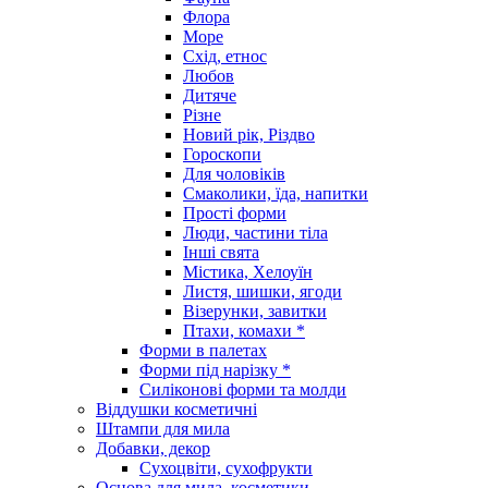
Флора
Море
Схід, етнос
Любов
Дитяче
Різне
Новий рік, Різдво
Гороскопи
Для чоловіків
Смаколики, їда, напитки
Прості форми
Люди, частини тіла
Інші свята
Містика, Хелоуїн
Листя, шишки, ягоди
Візерунки, завитки
Птахи, комахи *
Форми в палетах
Форми під нарізку *
Силіконові форми та молди
Віддушки косметичні
Штампи для мила
Добавки, декор
Сухоцвіти, сухофрукти
Основа для мила, косметики