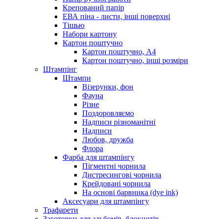
Крепований папір
ЕВА піна - листи, інші поверхні
Тішью
Набори картону
Картон поштучно
Картон поштучно, А4
Картон поштучно, інші розміри
Штампінг
Штампи
Візерунки, фон
Фауна
Різне
Поздоровляємо
Надписи різноманітні
Надписи
Любов, дружба
Флора
Фарба для штампінгу
Пігментні чорнила
Дистресингові чорнила
Крейдовані чорнила
На основі барвника (dye ink)
Аксесуари для штампінгу
Трафарети
Заготовки для альбомів, блокнотів