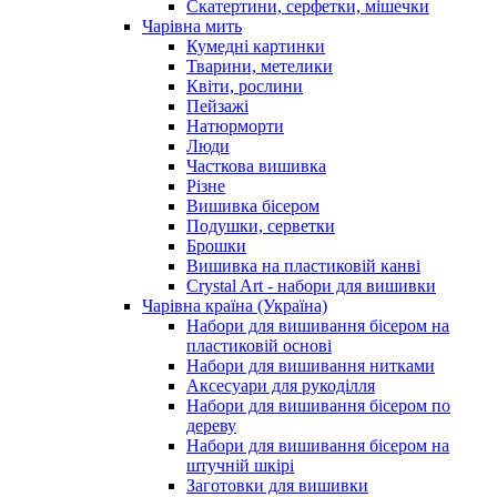
Скатертини, серфетки, мішечки
Чарiвна мить
Кумедні картинки
Тварини, метелики
Квіти, рослини
Пейзажі
Натюрморти
Люди
Часткова вишивка
Різне
Вишивка бісером
Подушки, серветки
Брошки
Вишивка на пластиковій канві
Crystal Art - набори для вишивки
Чарівна країна (Україна)
Набори для вишивання бісером на
пластиковій основі
Набори для вишивання нитками
Аксесуари для рукоділля
Набори для вишивання бісером по
дереву
Набори для вишивання бісером на
штучній шкірі
Заготовки для вишивки