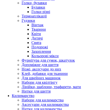
Голки, булавки
Булавки
Голки різні
Термоаплікації
Гудзики
Вінтаж
Тварини
Квіти
Дитячі
Свята
Подорожі
Захоплення
Кольорові мікси
Фурнітура для сумок, шкатулок
Допоміжне для шиття
Ножі, аксесуари до них
Клей, добавки для тканини
Для швейних машинок
Набори для квілтінгу
Лінійки, шаблони, трафарети, мати
Нитки для шиття
Килимарство
Набори для килимарства
Аксесуари для килимарства
Нитки для килимарства