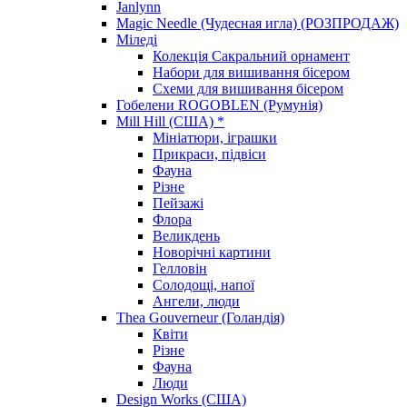
Janlynn
Magic Needle (Чудесная игла) (РОЗПРОДАЖ)
Міледі
Колекція Сакральний орнамент
Набори для вишивання бісером
Схеми для вишивання бісером
Гобелени ROGOBLEN (Румунія)
Mill Hill (США) *
Мініатюри, іграшки
Прикраси, підвіси
Фауна
Різне
Пейзажі
Флора
Великдень
Новорічні картини
Гелловін
Солодощі, напої
Ангели, люди
Thea Gouverneur (Голандія)
Квіти
Різне
Фауна
Люди
Design Works (США)