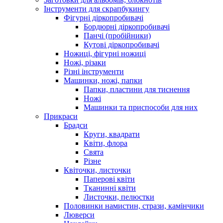
Інструменти для скрапбукингу
Фігурні діркопробивачі
Бордюрні діркопробивачі
Панчі (пробійники)
Кутові діркопробивачі
Ножиці, фігурні ножиці
Ножі, різаки
Різні інструменти
Машинки, ножі, папки
Папки, пластини для тиснення
Ножі
Машинки та приспособи для них
Прикраси
Брадси
Круги, квадрати
Квіти, флора
Свята
Різне
Квіточки, листочки
Паперові квіти
Тканинні квіти
Листочки, пелюстки
Половинки намистин, стрази, камінчики
Люверси