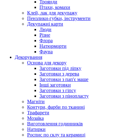
Троянди
Птахи, комахи
Клей, лак для декупажу
Пензлики-губки, інструменти
Декупажні карти
Люди
Різне
Флора
Натюрморти
Фауна
Декорування
Основа для декору
Заготовки під ліпку
Заготовки з дерева
Заготовки з пап'є маше
Інші заготовки
Заготовки з гіпсу
Заготовки з пінопласту
Магніти
Контури, фарби по тканині
Трафарети
Мозаїка
Виготовлення годинників
Натирки
Роспис по склу та керамиці