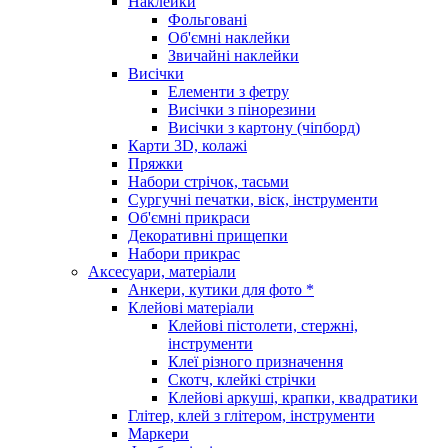
Наклейки
Фольговані
Об'ємні наклейки
Звичайні наклейки
Висічки
Елементи з фетру
Висічки з пінорезини
Висічки з картону (чіпборд)
Карти 3D, колажі
Пряжки
Набори стрічок, тасьми
Сургучні печатки, віск, інструменти
Об'ємні прикраси
Декоративні прищепки
Набори прикрас
Аксесуари, матеріали
Анкери, кутики для фото *
Клейові матеріали
Клейові пістолети, стержні,
інструменти
Клеї різного призначення
Скотч, клейкі стрічки
Клейові аркуші, крапки, квадратики
Глітер, клей з глітером, інструменти
Маркери