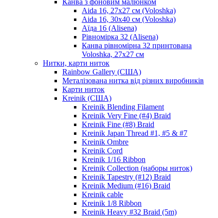
Канва з фоновим малюнком
Aida 16, 27х27 см (Voloshka)
Aida 16, 30х40 см (Voloshka)
Аїда 16 (Alisena)
Рівномірка 32 (Alisena)
Канва рівномірна 32 принтована
Voloshka, 27х27 см
Нитки, карти ниток
Rainbow Gallery (США)
Металізована нитка від різних виробників
Карти ниток
Kreinik (США)
Kreinik Blending Filament
Kreinik Very Fine (#4) Braid
Kreinik Fine (#8) Braid
Kreinik Japan Thread #1, #5 & #7
Kreinik Ombre
Kreinik Cord
Kreinik 1/16 Ribbon
Kreinik Collection (наборы ниток)
Kreinik Tapestry (#12) Braid
Kreinik Medium (#16) Braid
Kreinik cable
Kreinik 1/8 Ribbon
Kreinik Heavy #32 Braid (5m)