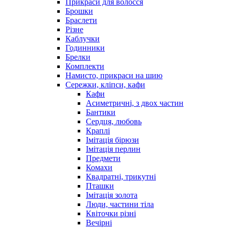
Прикраси для волосся
Брошки
Браслети
Різне
Каблучки
Годинники
Брелки
Комплекти
Намисто, прикраси на шию
Сережки, кліпси, кафи
Кафи
Асиметричні, з двох частин
Бантики
Сердця, любовь
Краплі
Імітація бірюзи
Імітація перлин
Предмети
Комахи
Квадратні, трикутні
Пташки
Імітація золота
Люди, частини тіла
Квіточки різні
Вечірні