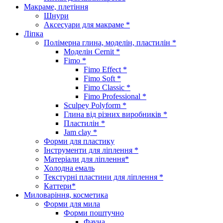
Макраме, плетіння
Шнури
Аксесуари для макраме *
Ліпка
Полімерна глина, моделін, пластилін *
Моделін Cernit *
Fimo *
Fimo Effect *
Fimo Soft *
Fimo Classic *
Fimo Professional *
Sculpey Polyform *
Глина від різних виробників *
Пластилін *
Jam clay *
Форми для пластику
Інструменти для ліплення *
Матеріали для ліплення*
Холодна емаль
Текстурні пластини для ліплення *
Каттери*
Миловаріння, косметика
Форми для мила
Форми поштучно
Фауна