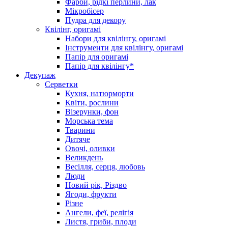
Фарби, рідкі перлини, лак
Мікробісер
Пудра для декору
Квілінг, оригамі
Набори для квілінгу, оригамі
Інструменти для квілінгу, оригамі
Папір для оригамі
Папір для квілінгу*
Декупаж
Серветки
Кухня, натюрморти
Квіти, рослини
Візерунки, фон
Морська тема
Тварини
Дитяче
Овочі, оливки
Великдень
Весілля, серця, любовь
Люди
Новий рік, Різдво
Ягоди, фрукти
Різне
Ангели, феї, релігія
Листя, гриби, плоди