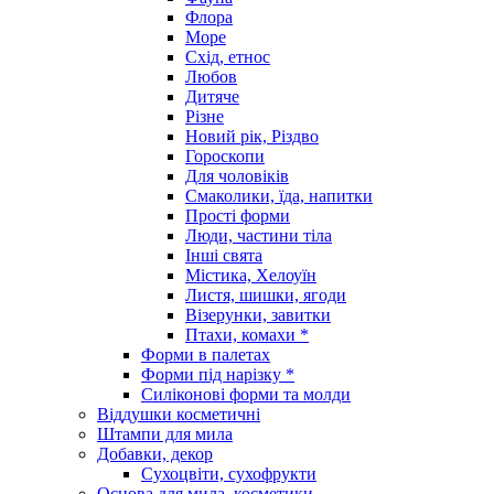
Флора
Море
Схід, етнос
Любов
Дитяче
Різне
Новий рік, Різдво
Гороскопи
Для чоловіків
Смаколики, їда, напитки
Прості форми
Люди, частини тіла
Інші свята
Містика, Хелоуїн
Листя, шишки, ягоди
Візерунки, завитки
Птахи, комахи *
Форми в палетах
Форми під нарізку *
Силіконові форми та молди
Віддушки косметичні
Штампи для мила
Добавки, декор
Сухоцвіти, сухофрукти
Основа для мила, косметики