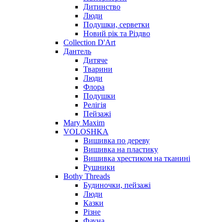
Дитинство
Люди
Подушки, серветки
Новий рік та Різдво
Collection D'Art
Дантель
Дитяче
Тварини
Люди
Флора
Подушки
Релігія
Пейзажі
Mary Maxim
VOLOSHKA
Вишивка по дереву
Вишивка на пластику
Вишивка хрестиком на тканині
Рушники
Bothy Threads
Будиночки, пейзажі
Люди
Казки
Різне
Фауна