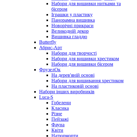
Набори для вишивки нитками та
бісером
Іграшки у пластику
Панорамна вишивка
Новорічні прикраси
Великодній декор
Вишивка гладдю
Butterfly
Абрис-Арт
Набори для творчості
Набори для вишивки хрестиком
Набори для вишивки бісером
ФрузелОк
На дерев'яній основі
Набори для вишивання хрестиком
На пластиковій основі
Набори інших виробників
Luca-S
Гобелени
Класика
Різне
Пейзажі
Фауна
Квіти
Натюрморти