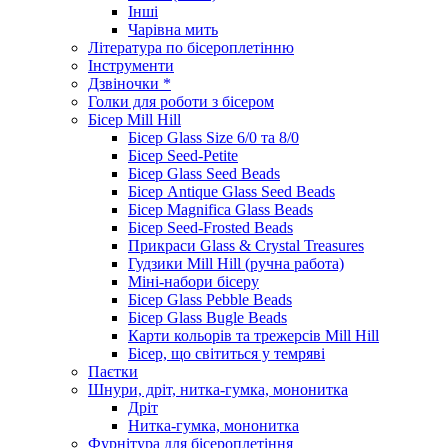
Інші
Чарівна мить
Література по бісероплетінню
Інструменти
Дзвіночки *
Голки для роботи з бісером
Бісер Mill Hill
Бісер Glass Size 6/0 та 8/0
Бісер Seed-Petite
Бісер Glass Seed Beads
Бісер Antique Glass Seed Beads
Бісер Magnifica Glass Beads
Бісер Seed-Frosted Beads
Прикраси Glass & Crystal Treasures
Гудзики Mill Hill (ручна работа)
Міні-набори бісеру
Бісер Glass Pebble Beads
Бісер Glass Bugle Beads
Карти кольорів та трежерсів Mill Hill
Бісер, що світиться у темряві
Паєтки
Шнури, дріт, нитка-гумка, мононитка
Дріт
Нитка-гумка, мононитка
Фурнітура для бісероплетіння