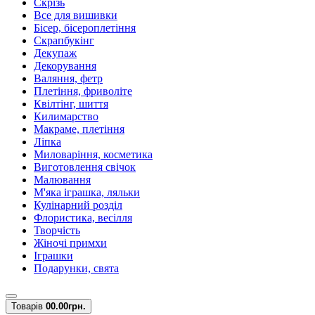
Скрізь
Все для вишивки
Бісер, бісероплетіння
Скрапбукінг
Декупаж
Декорування
Валяння, фетр
Плетіння, фриволіте
Квілтінг, шиття
Килимарство
Макраме, плетіння
Ліпка
Миловаріння, косметика
Виготовлення свічок
Малювання
М'яка іграшка, ляльки
Кулінарний розділ
Флористика, весілля
Творчість
Жіночі примхи
Іграшки
Подарунки, свята
Товарів
0
0.00грн.