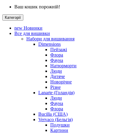
Ваш кошик порожній!
Категорії
new
Новинки
Все для вишивки
Набори для вишивання
Dimensions
Пейзажі
Флора
Фауна
Натюрморти
Люди
Дитяче
Новорічне
Різне
Lanarte (Голандія)
Люди
Фауна
Флора
Bucilla (США)
Vervaco (Бельгія)
Подушки
Картини