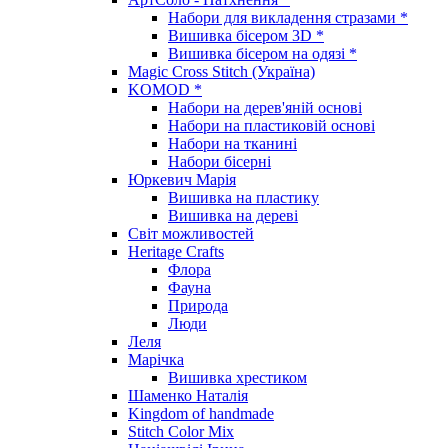
Набори для викладення стразами *
Вишивка бісером 3D *
Вишивка бісером на одязі *
Magic Cross Stitch (Україна)
KOMOD *
Набори на дерев'яній основі
Набори на пластиковій основі
Набори на тканині
Набори бісерні
Юркевич Марія
Вишивка на пластику
Вишивка на дереві
Світ можливостей
Heritage Crafts
Флора
Фауна
Природа
Люди
Леля
Марічка
Вишивка хрестиком
Шаменко Наталія
Kingdom of handmade
Stitch Color Mix