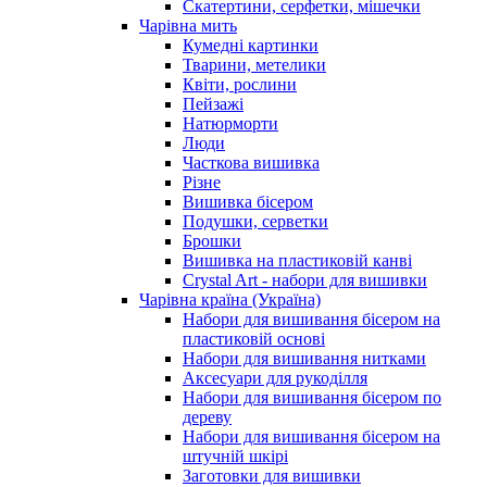
Скатертини, серфетки, мішечки
Чарiвна мить
Кумедні картинки
Тварини, метелики
Квіти, рослини
Пейзажі
Натюрморти
Люди
Часткова вишивка
Різне
Вишивка бісером
Подушки, серветки
Брошки
Вишивка на пластиковій канві
Crystal Art - набори для вишивки
Чарівна країна (Україна)
Набори для вишивання бісером на
пластиковій основі
Набори для вишивання нитками
Аксесуари для рукоділля
Набори для вишивання бісером по
дереву
Набори для вишивання бісером на
штучній шкірі
Заготовки для вишивки