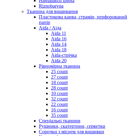
Наніашвілі Ірина
Riznobarvna
Тканина для вишивання
Пластикова канва, страмін, перфорований
папір
Aida / Аіда
Aida 11
Aida 16
Aida 14
Aida 18
Aida-стрічка
Aida 20
Рівномірна тканина
25 count
27 count
18 count
28 count
10 count
32 count
22 count
16 count
35 count
Спеціальні тканини
Рушники, скатертини, серветки
Сорочки з місцем для вишивки