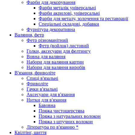
Фарби для декорування
Фарби металік універсальні
Фарби акрилові, універсальні
Фарби для металу, золочення та реставрації
Спеціальні складові, добавки
Фурнітура декоративна
Валяння, фетр
Фетр різноманітний
Фетр (войлок) листовий
Голки, аксесуари для фелтингу
Вовна для валяння
Набори для валяння картин
Набори для валяння виробів
В'язання, фриволіте
Спиці в'язальні
Фриволіте
Гачки в'язальні
Аксесуари для в'язання
Нитки для в'язання
Бавовна
Пряжа чистошерстяна
Пряжа з натуральних волокон
Пряжа з штучних волокон
Література по в'язанню *
Квілтінг, шиття