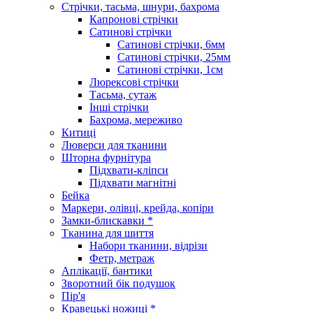
Стрічки, тасьма, шнури, бахрома
Капронові стрічки
Сатинові стрічки
Сатинові стрічки, 6мм
Сатинові стрічки, 25мм
Сатинові стрічки, 1см
Люрексові стрічки
Тасьма, сутаж
Інші стрічки
Бахрома, мереживо
Китиці
Люверси для тканини
Шторна фурнітура
Підхвати-кліпси
Підхвати магнітні
Бейка
Маркери, олівці, крейда, копіри
Замки-блискавки *
Тканина для шиття
Набори тканини, відрізи
Фетр, метраж
Аплікації, бантики
Зворотний бік подушок
Пір'я
Кравецькі ножиці *