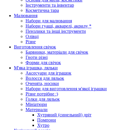
Інструменти та інвентар
Косметична тара
Малювання
Набори для малювання
Набори гуаші, акварелі, акрилу *
Пензлики та інші інструменти
Олівці
Різне
Виготовлення свічок
Барвники, матеріали для свічок
Гноти різні
Форми для свічок
М'яка іграшка, ляльки
Аксесуари для іграшок
Волосся для ляльок
Оченята, носики
Набори для виготовлення м'якої іграшки
Різне потрібне :)
Голки для ляльок
Мініатюри
Материали
Хутряний (синельний) дріт
Помпони
Хутро