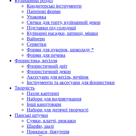
Кулінарний розділ
Кондитерські інструменти
Паперові форми
Упаковка
Свічки для торту, кулінарний декор
Підставки під солодощі
Кулінарні насадки, шприці, мішки
Вайнери
Серветки
Форми для цукерок, шоколаду *
Форми для печива
Флористика, весілля
Флористичний дріт
Флористичний декор
Аксесуари для весіль, вечірок
Інструменти та аксесуари для флористики
Творчість
Пазли картонні
Набори для видряпування
Інші канцтовари
Набори для дитячої творчості
Панські штучки
Сумки, клатчі, рюкзаки
Шарфи, шалі
Прикраси, біжутерія