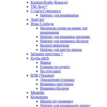
Kustom Krafts (Канада)
ТМ Леді *
Сузір'я Єдинорога
Набори для вишивання
ЛанСвіт
Нова Слобода
Малюнок-схема на канві для
вишивання
Набори для вишивки нитками
Набори для вишивки бісером
Бісерні мініатюри
Набори для шиття ляльок
Затишні хрестики *
Zayka stitch
Марки
Іграшки на підвісі
На підставці
ВДВ (Україна)
Декоративні іграшки
Вишивка хрестиком
Вишивка бісером
Mirabilia
Кольорова
Шопер під вишивку
Набори для вишивання декору