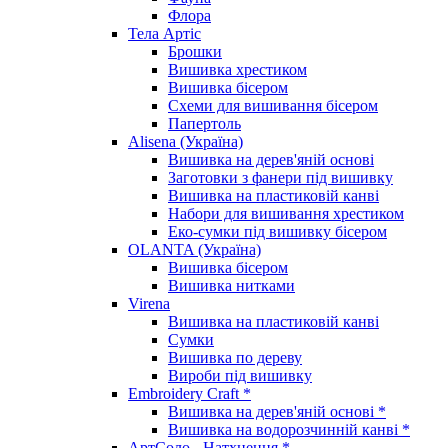
Флора
Тела Артіс
Брошки
Вишивка хрестиком
Вишивка бісером
Схеми для вишивання бісером
Папертоль
Alisena (Україна)
Вишивка на дерев'яній основі
Заготовки з фанери під вишивку
Вишивка на пластиковій канві
Набори для вишивання хрестиком
Еко-сумки під вишивку бісером
OLANTA (Україна)
Вишивка бісером
Вишивка нитками
Virena
Вишивка на пластиковій канві
Сумки
Вишивка по дереву
Вироби під вишивку
Embroidery Craft *
Вишивка на дерев'яній основі *
Вишивка на водорозчинній канві *
АртСоло - Натхнення *