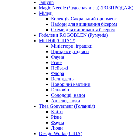
Janlynn
Magic Needle (Чудесная игла) (РОЗПРОДАЖ)
Міледі
Колекція Сакральний орнамент
Набори для вишивання бісером
Схеми для вишивання бісером
Гобелени ROGOBLEN (Румунія)
Mill Hill (США) *
Мініатюри, іграшки
Прикраси, підвіси
Фауна
Різне
Пейзажі
Флора
Великдень
Новорічні картини
Гелловін
Солодощі, напої
Ангели, люди
Thea Gouverneur (Голандія)
Квіти
Різне
Фауна
Люди
Design Works (США)