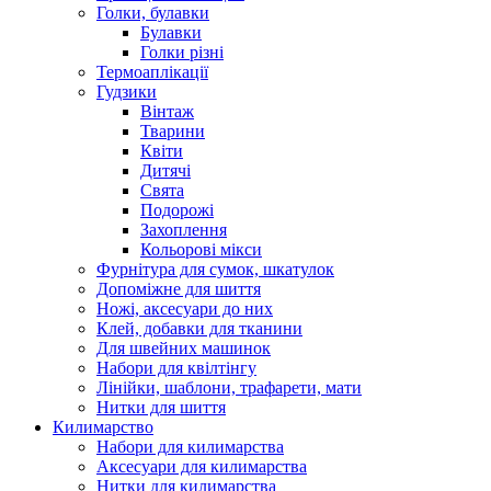
Голки, булавки
Булавки
Голки різні
Термоаплікації
Гудзики
Вінтаж
Тварини
Квіти
Дитячі
Свята
Подорожі
Захоплення
Кольорові мікси
Фурнітура для сумок, шкатулок
Допоміжне для шиття
Ножі, аксесуари до них
Клей, добавки для тканини
Для швейних машинок
Набори для квілтінгу
Лінійки, шаблони, трафарети, мати
Нитки для шиття
Килимарство
Набори для килимарства
Аксесуари для килимарства
Нитки для килимарства