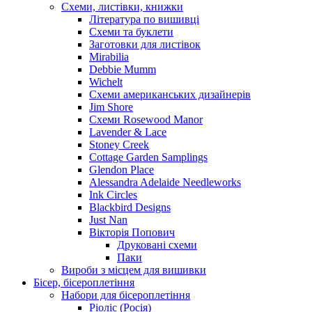
Схеми, листівки, книжки
Література по вишивці
Схеми та буклети
Заготовки для листівок
Mirabilia
Debbie Mumm
Wichelt
Схеми американських дизайнерів
Jim Shore
Cхеми Rosewood Manor
Lavender & Lace
Stoney Creek
Cottage Garden Samplings
Glendon Place
Alessandra Adelaide Needleworks
Ink Circles
Blackbird Designs
Just Nan
Вікторія Попович
Друковані схеми
Паки
Вироби з місцем для вишивки
Бісер, бісероплетіння
Набори для бісероплетіння
Ріоліс (Росія)