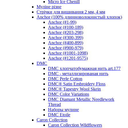
Micro Ice Chenill
Муліне різне
Стрічки для вишивання 2 мм, 4 мм
Anchor (100% длинноволокнистый хлопок)
Anchor (#1-99)
Anchor (#100-189)
Anchor (#203-298)
Anchor (#300-399)
Anchor (#400-899)
Anchor (#900-979)
Anchor (#1001-1098)
Anchor (#1201-9575)
DMC
DMC хлопчатобумажная нить art.177
DMC - металлизированая нить
DMC Perle Cotton
DMC® Satin Embroidery Floss
DMC® Tapestry Wool Skein
DMC Color Variations
DMC Diamant Metallic Needlework
Thread
Наборы мулине
DMC Etoile
Caron Collection
Caron Collection Wildflowers