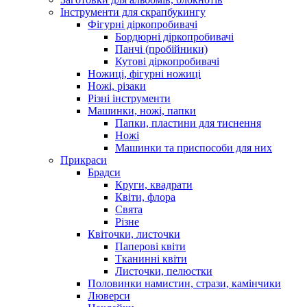
Інструменти для скрапбукингу
Фігурні діркопробивачі
Бордюрні діркопробивачі
Панчі (пробійники)
Кутові діркопробивачі
Ножиці, фігурні ножиці
Ножі, різаки
Різні інструменти
Машинки, ножі, папки
Папки, пластини для тиснення
Ножі
Машинки та приспособи для них
Прикраси
Брадси
Круги, квадрати
Квіти, флора
Свята
Різне
Квіточки, листочки
Паперові квіти
Тканинні квіти
Листочки, пелюстки
Половинки намистин, стрази, камінчики
Люверси