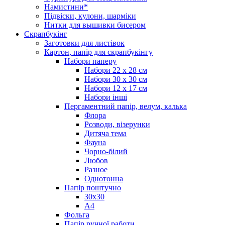
Намистини*
Підвіски, кулони, шарміки
Нитки для вышивки бисером
Скрапбукінг
Заготовки для листівок
Картон, папір для скрапбукінгу
Набори паперу
Набори 22 х 28 см
Набори 30 х 30 см
Набори 12 х 17 см
Набори інші
Пергаментний папір, велум, калька
Флора
Розводи, візерунки
Дитяча тема
Фауна
Чорно-білий
Любов
Разное
Однотонна
Папір поштучно
30х30
А4
Фольга
Папір ручної работи