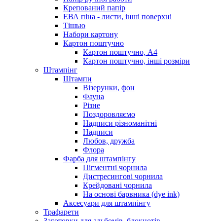
Крепований папір
ЕВА піна - листи, інші поверхні
Тішью
Набори картону
Картон поштучно
Картон поштучно, А4
Картон поштучно, інші розміри
Штампінг
Штампи
Візерунки, фон
Фауна
Різне
Поздоровляємо
Надписи різноманітні
Надписи
Любов, дружба
Флора
Фарба для штампінгу
Пігментні чорнила
Дистресингові чорнила
Крейдовані чорнила
На основі барвника (dye ink)
Аксесуари для штампінгу
Трафарети
Заготовки для альбомів, блокнотів