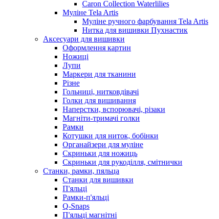
Caron Collection Waterlilies
Муліне Tela Artis
Муліне ручного фарбування Tela Artis
Нитка для вишивки Пухнастик
Аксесуари для вишивки
Оформлення картин
Ножиці
Лупи
Маркери для тканини
Різне
Гольниці, нитковдівачі
Голки для вишивання
Наперстки, вспорювачі, різаки
Магніти-тримачі голки
Рамки
Котушки для ниток, бобінки
Органайзери для муліне
Скриньки для ножиць
Скриньки для рукоділля, смітнички
Станки, рамки, пяльца
Станки для вишивки
П'яльці
Рамки-п'яльці
Q-Snaps
П'яльці магнітні