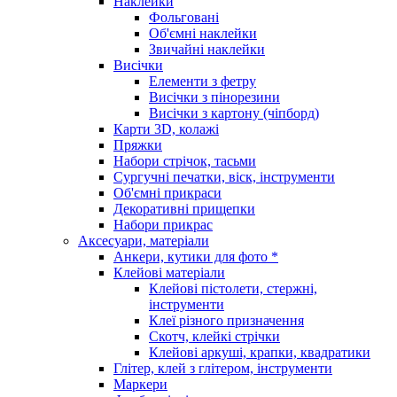
Наклейки
Фольговані
Об'ємні наклейки
Звичайні наклейки
Висічки
Елементи з фетру
Висічки з пінорезини
Висічки з картону (чіпборд)
Карти 3D, колажі
Пряжки
Набори стрічок, тасьми
Сургучні печатки, віск, інструменти
Об'ємні прикраси
Декоративні прищепки
Набори прикрас
Аксесуари, матеріали
Анкери, кутики для фото *
Клейові матеріали
Клейові пістолети, стержні,
інструменти
Клеї різного призначення
Скотч, клейкі стрічки
Клейові аркуші, крапки, квадратики
Глітер, клей з глітером, інструменти
Маркери