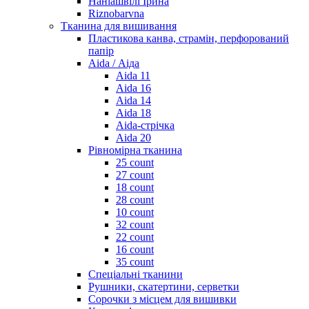
Наніашвілі Ірина
Riznobarvna
Тканина для вишивання
Пластикова канва, страмін, перфорований
папір
Aida / Аіда
Aida 11
Aida 16
Aida 14
Aida 18
Aida-стрічка
Aida 20
Рівномірна тканина
25 count
27 count
18 count
28 count
10 count
32 count
22 count
16 count
35 count
Спеціальні тканини
Рушники, скатертини, серветки
Сорочки з місцем для вишивки