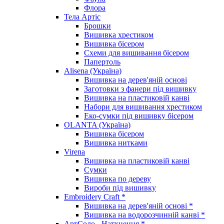
Флора
Тела Артіс
Брошки
Вишивка хрестиком
Вишивка бісером
Схеми для вишивання бісером
Папертоль
Alisena (Україна)
Вишивка на дерев'яній основі
Заготовки з фанери під вишивку
Вишивка на пластиковій канві
Набори для вишивання хрестиком
Еко-сумки під вишивку бісером
OLANTA (Україна)
Вишивка бісером
Вишивка нитками
Virena
Вишивка на пластиковій канві
Сумки
Вишивка по дереву
Вироби під вишивку
Embroidery Craft *
Вишивка на дерев'яній основі *
Вишивка на водорозчинній канві *
АртСоло - Натхнення *