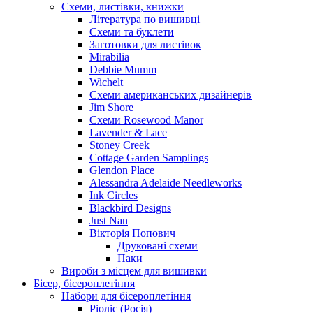
Схеми, листівки, книжки
Література по вишивці
Схеми та буклети
Заготовки для листівок
Mirabilia
Debbie Mumm
Wichelt
Схеми американських дизайнерів
Jim Shore
Cхеми Rosewood Manor
Lavender & Lace
Stoney Creek
Cottage Garden Samplings
Glendon Place
Alessandra Adelaide Needleworks
Ink Circles
Blackbird Designs
Just Nan
Вікторія Попович
Друковані схеми
Паки
Вироби з місцем для вишивки
Бісер, бісероплетіння
Набори для бісероплетіння
Ріоліс (Росія)