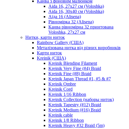
Канва з фоновим малюнком
Aida 16, 27х27 см (Voloshka)
Aida 16, 30х40 см (Voloshka)
Аїда 16 (Alisena)
Рівномірка 32 (Alisena)
Канва рівномірна 32 принтована
Voloshka, 27х27 см
Нитки, карти ниток
Rainbow Gallery (США)
Металізована нитка від різних виробників
Карти ниток
Kreinik (США)
Kreinik Blending Filament
Kreinik Very Fine (#4) Braid
Kreinik Fine (#8) Braid
Kreinik Japan Thread #1, #5 & #7
Kreinik Ombre
Kreinik Cord
Kreinik 1/16 Ribbon
Kreinik Collection (наборы ниток)
Kreinik Tapestry (#12) Braid
Kreinik Medium (#16) Braid
Kreinik cable
Kreinik 1/8 Ribbon
Kreinik Heavy #32 Braid (5m)