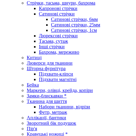
Стрічки, тасьма, шнури, бахрома
Капронові стрічки
Сатинові стрічки
Сатинові стрічки, 6мм
Сатинові стрічки, 25мм
Сатинові стрічки, 1см
Люрексові стрічки
Тасьма, сутаж
Інші стрічки
Бахрома, мереживо
Китиці
Люверси для тканини
Шторна фурнітура
Підхвати-кліпси
Підхвати магнітні
Бейка
Маркери, олівці, крейда, копіри
Замки-блискавки *
Тканина для шиття
Набори тканини, відрізи
Фетр, метраж
Аплікації, бантики
Зворотний бік подушок
Пір'я
Кравецькі ножиці *