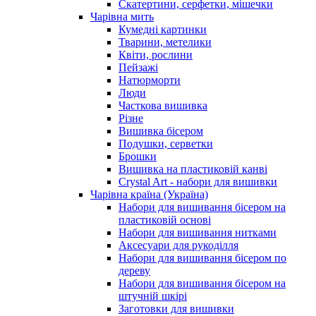
Скатертини, серфетки, мішечки
Чарiвна мить
Кумедні картинки
Тварини, метелики
Квіти, рослини
Пейзажі
Натюрморти
Люди
Часткова вишивка
Різне
Вишивка бісером
Подушки, серветки
Брошки
Вишивка на пластиковій канві
Crystal Art - набори для вишивки
Чарівна країна (Україна)
Набори для вишивання бісером на
пластиковій основі
Набори для вишивання нитками
Аксесуари для рукоділля
Набори для вишивання бісером по
дереву
Набори для вишивання бісером на
штучній шкірі
Заготовки для вишивки