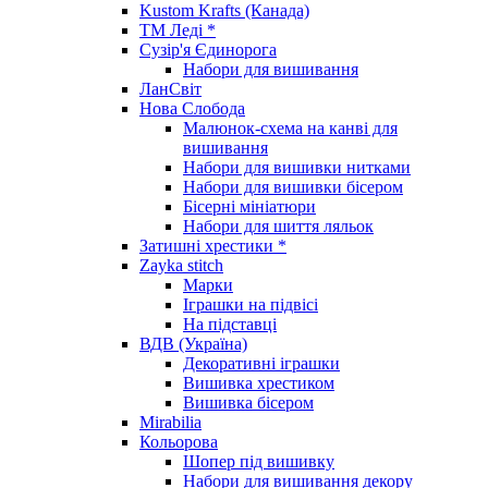
Kustom Krafts (Канада)
ТМ Леді *
Сузір'я Єдинорога
Набори для вишивання
ЛанСвіт
Нова Слобода
Малюнок-схема на канві для
вишивання
Набори для вишивки нитками
Набори для вишивки бісером
Бісерні мініатюри
Набори для шиття ляльок
Затишні хрестики *
Zayka stitch
Марки
Іграшки на підвісі
На підставці
ВДВ (Україна)
Декоративні іграшки
Вишивка хрестиком
Вишивка бісером
Mirabilia
Кольорова
Шопер під вишивку
Набори для вишивання декору