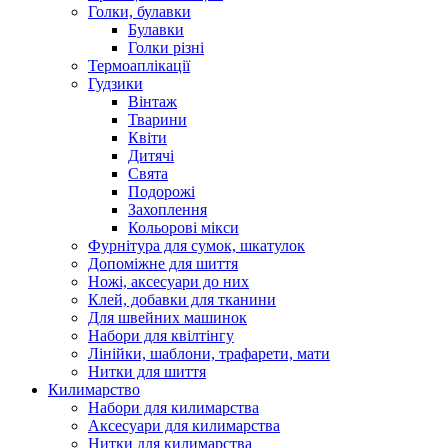
Голки, булавки
Булавки
Голки різні
Термоаплікації
Гудзики
Вінтаж
Тварини
Квіти
Дитячі
Свята
Подорожі
Захоплення
Кольорові мікси
Фурнітура для сумок, шкатулок
Допоміжне для шиття
Ножі, аксесуари до них
Клей, добавки для тканини
Для швейних машинок
Набори для квілтінгу
Лінійки, шаблони, трафарети, мати
Нитки для шиття
Килимарство
Набори для килимарства
Аксесуари для килимарства
Нитки для килимарства