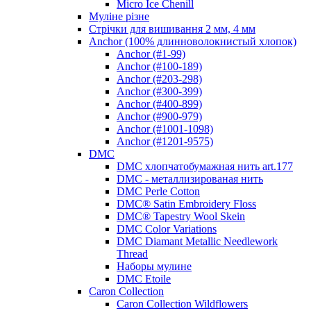
Micro Ice Chenill
Муліне різне
Стрічки для вишивання 2 мм, 4 мм
Anchor (100% длинноволокнистый хлопок)
Anchor (#1-99)
Anchor (#100-189)
Anchor (#203-298)
Anchor (#300-399)
Anchor (#400-899)
Anchor (#900-979)
Anchor (#1001-1098)
Anchor (#1201-9575)
DMC
DMC хлопчатобумажная нить art.177
DMC - металлизированая нить
DMC Perle Cotton
DMC® Satin Embroidery Floss
DMC® Tapestry Wool Skein
DMC Color Variations
DMC Diamant Metallic Needlework
Thread
Наборы мулине
DMC Etoile
Caron Collection
Caron Collection Wildflowers