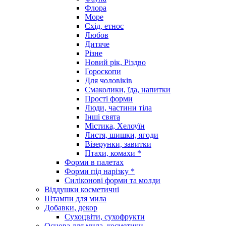
Флора
Море
Схід, етнос
Любов
Дитяче
Різне
Новий рік, Різдво
Гороскопи
Для чоловіків
Смаколики, їда, напитки
Прості форми
Люди, частини тіла
Інші свята
Містика, Хелоуїн
Листя, шишки, ягоди
Візерунки, завитки
Птахи, комахи *
Форми в палетах
Форми під нарізку *
Силіконові форми та молди
Віддушки косметичні
Штампи для мила
Добавки, декор
Сухоцвіти, сухофрукти
Основа для мила, косметики