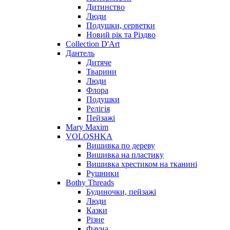
Дитинство
Люди
Подушки, серветки
Новий рік та Різдво
Collection D'Art
Дантель
Дитяче
Тварини
Люди
Флора
Подушки
Релігія
Пейзажі
Mary Maxim
VOLOSHKA
Вишивка по дереву
Вишивка на пластику
Вишивка хрестиком на тканині
Рушники
Bothy Threads
Будиночки, пейзажі
Люди
Казки
Різне
Фауна