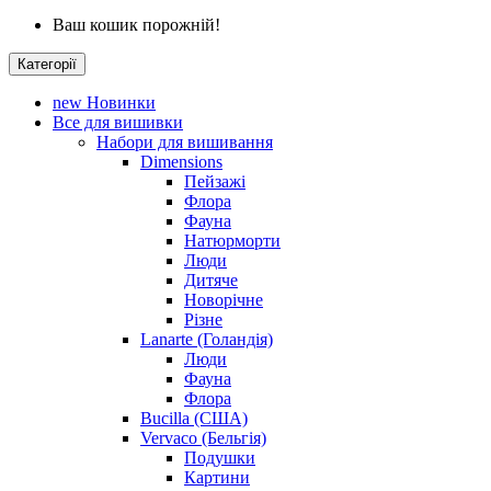
Ваш кошик порожній!
Категорії
new
Новинки
Все для вишивки
Набори для вишивання
Dimensions
Пейзажі
Флора
Фауна
Натюрморти
Люди
Дитяче
Новорічне
Різне
Lanarte (Голандія)
Люди
Фауна
Флора
Bucilla (США)
Vervaco (Бельгія)
Подушки
Картини