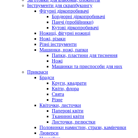
Інструменти для скрапбукингу
Фігурні діркопробивачі
Бордюрні діркопробивачі
Панчі (пробійники)
Кутові діркопробивачі
Ножиці, фігурні ножиці
Ножі, різаки
Різні інструменти
Машинки, ножі, папки
Папки, пластини для тиснення
Ножі
Машинки та приспособи для них
Прикраси
Брадси
Круги, квадрати
Квіти, флора
Свята
Різне
Квіточки, листочки
Паперові квіти
Тканинні квіти
Листочки, пелюстки
Половинки намистин, стрази, камінчики
Люверси