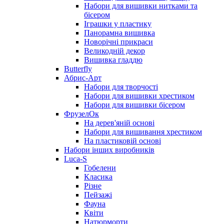
Набори для вишивки нитками та
бісером
Іграшки у пластику
Панорамна вишивка
Новорічні прикраси
Великодній декор
Вишивка гладдю
Butterfly
Абрис-Арт
Набори для творчості
Набори для вишивки хрестиком
Набори для вишивки бісером
ФрузелОк
На дерев'яній основі
Набори для вишивання хрестиком
На пластиковій основі
Набори інших виробників
Luca-S
Гобелени
Класика
Різне
Пейзажі
Фауна
Квіти
Натюрморти