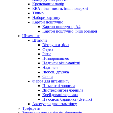
Крепований папір
ЕВА піна - листи, інші поверхні
Тішью
Набори картону
Картон поштучно
Картон поштучно, А4
Картон поштучно, інші розміри
Штампінг
Штампи
Візерунки, фон
Фауна
Різне
Поздоровляємо
Надписи різноманітні
Надписи
Любов, дружба
Флора
Фарба для штампінгу
Пігментні чорнила
Дистресингові чорнила
Крейдовані чорнила
На основі барвника (dye ink)
Аксесуари для штампінгу
Трафарети
Заготовки для альбомів, блокнотів