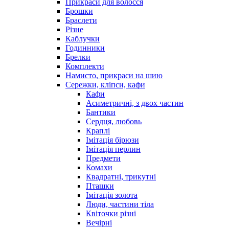
Прикраси для волосся
Брошки
Браслети
Різне
Каблучки
Годинники
Брелки
Комплекти
Намисто, прикраси на шию
Сережки, кліпси, кафи
Кафи
Асиметричні, з двох частин
Бантики
Сердця, любовь
Краплі
Імітація бірюзи
Імітація перлин
Предмети
Комахи
Квадратні, трикутні
Пташки
Імітація золота
Люди, частини тіла
Квіточки різні
Вечірні