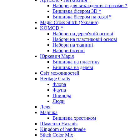
Набори для викладення стразами *
Вишивка бісером 3D *
Вишивка бісером на одязі *
Magic Cross Stitch (Україна)
KOMOD *
Набори на дерев'яній основі
Набори на пластиковій основі
Набори на тканині
Набори бісерні
Юркевич Марія
Вишивка на пластику
Вишивка на дереві
Світ можливостей
Heritage Crafts
Флора
Фауна
Природа
Люди
Леля
Марічка
Вишивка хрестиком
Шаменко Наталія
Kingdom of handmade
Stitch Color Mix