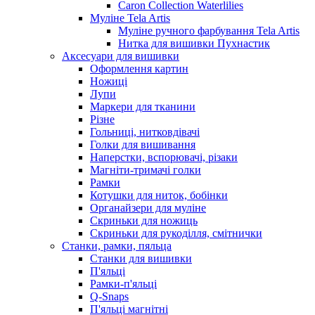
Caron Collection Waterlilies
Муліне Tela Artis
Муліне ручного фарбування Tela Artis
Нитка для вишивки Пухнастик
Аксесуари для вишивки
Оформлення картин
Ножиці
Лупи
Маркери для тканини
Різне
Гольниці, нитковдівачі
Голки для вишивання
Наперстки, вспорювачі, різаки
Магніти-тримачі голки
Рамки
Котушки для ниток, бобінки
Органайзери для муліне
Скриньки для ножиць
Скриньки для рукоділля, смітнички
Станки, рамки, пяльца
Станки для вишивки
П'яльці
Рамки-п'яльці
Q-Snaps
П'яльці магнітні