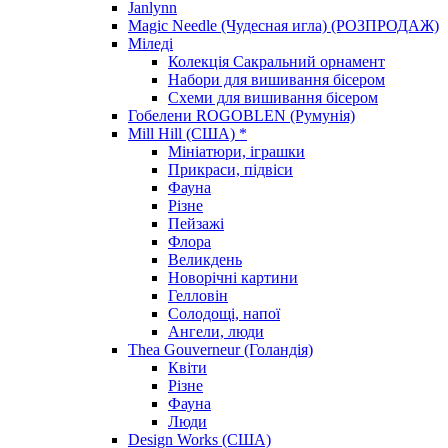
Janlynn
Magic Needle (Чудесная игла) (РОЗПРОДАЖ)
Міледі
Колекція Сакральний орнамент
Набори для вишивання бісером
Схеми для вишивання бісером
Гобелени ROGOBLEN (Румунія)
Mill Hill (США) *
Мініатюри, іграшки
Прикраси, підвіси
Фауна
Різне
Пейзажі
Флора
Великдень
Новорічні картини
Гелловін
Солодощі, напої
Ангели, люди
Thea Gouverneur (Голандія)
Квіти
Різне
Фауна
Люди
Design Works (США)