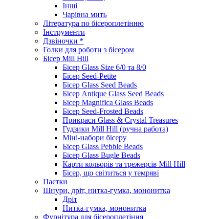
Інші
Чарівна мить
Література по бісероплетінню
Інструменти
Дзвіночки *
Голки для роботи з бісером
Бісер Mill Hill
Бісер Glass Size 6/0 та 8/0
Бісер Seed-Petite
Бісер Glass Seed Beads
Бісер Antique Glass Seed Beads
Бісер Magnifica Glass Beads
Бісер Seed-Frosted Beads
Прикраси Glass & Crystal Treasures
Гудзики Mill Hill (ручна работа)
Міні-набори бісеру
Бісер Glass Pebble Beads
Бісер Glass Bugle Beads
Карти кольорів та трежерсів Mill Hill
Бісер, що світиться у темряві
Паєтки
Шнури, дріт, нитка-гумка, мононитка
Дріт
Нитка-гумка, мононитка
Фурнітура для бісероплетіння