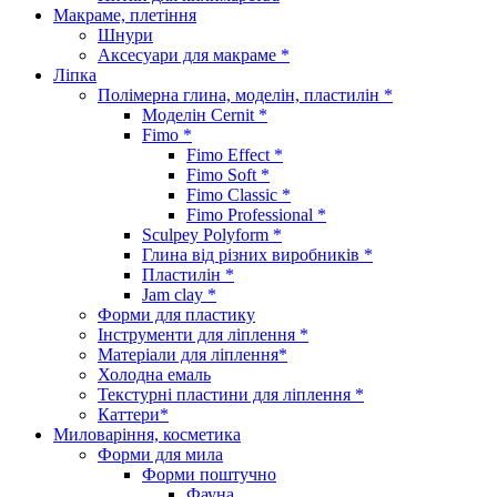
Макраме, плетіння
Шнури
Аксесуари для макраме *
Ліпка
Полімерна глина, моделін, пластилін *
Моделін Cernit *
Fimo *
Fimo Effect *
Fimo Soft *
Fimo Classic *
Fimo Professional *
Sculpey Polyform *
Глина від різних виробників *
Пластилін *
Jam clay *
Форми для пластику
Інструменти для ліплення *
Матеріали для ліплення*
Холодна емаль
Текстурні пластини для ліплення *
Каттери*
Миловаріння, косметика
Форми для мила
Форми поштучно
Фауна