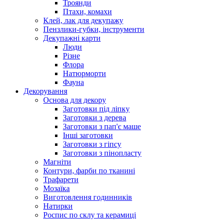
Троянди
Птахи, комахи
Клей, лак для декупажу
Пензлики-губки, інструменти
Декупажні карти
Люди
Різне
Флора
Натюрморти
Фауна
Декорування
Основа для декору
Заготовки під ліпку
Заготовки з дерева
Заготовки з пап'є маше
Інші заготовки
Заготовки з гіпсу
Заготовки з пінопласту
Магніти
Контури, фарби по тканині
Трафарети
Мозаїка
Виготовлення годинників
Натирки
Роспис по склу та керамиці