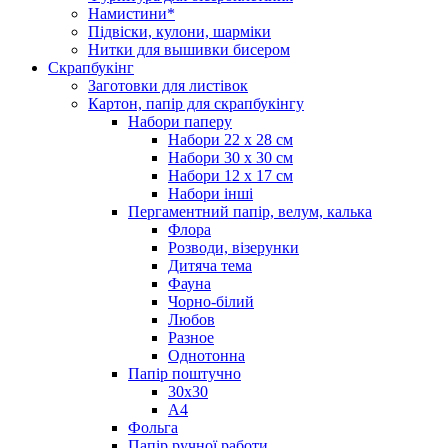
Намистини*
Підвіски, кулони, шарміки
Нитки для вышивки бисером
Скрапбукінг
Заготовки для листівок
Картон, папір для скрапбукінгу
Набори паперу
Набори 22 х 28 см
Набори 30 х 30 см
Набори 12 х 17 см
Набори інші
Пергаментний папір, велум, калька
Флора
Розводи, візерунки
Дитяча тема
Фауна
Чорно-білий
Любов
Разное
Однотонна
Папір поштучно
30х30
А4
Фольга
Папір ручної работи