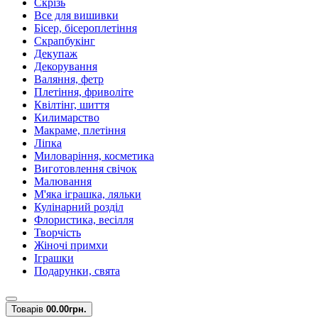
Скрізь
Все для вишивки
Бісер, бісероплетіння
Скрапбукінг
Декупаж
Декорування
Валяння, фетр
Плетіння, фриволіте
Квілтінг, шиття
Килимарство
Макраме, плетіння
Ліпка
Миловаріння, косметика
Виготовлення свічок
Малювання
М'яка іграшка, ляльки
Кулінарний розділ
Флористика, весілля
Творчість
Жіночі примхи
Іграшки
Подарунки, свята
Товарів
0
0.00грн.