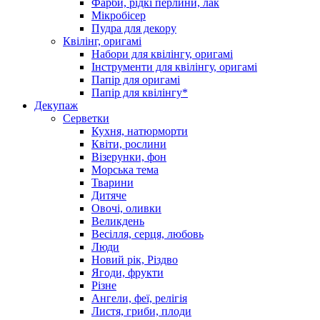
Фарби, рідкі перлини, лак
Мікробісер
Пудра для декору
Квілінг, оригамі
Набори для квілінгу, оригамі
Інструменти для квілінгу, оригамі
Папір для оригамі
Папір для квілінгу*
Декупаж
Серветки
Кухня, натюрморти
Квіти, рослини
Візерунки, фон
Морська тема
Тварини
Дитяче
Овочі, оливки
Великдень
Весілля, серця, любовь
Люди
Новий рік, Різдво
Ягоди, фрукти
Різне
Ангели, феї, релігія
Листя, гриби, плоди