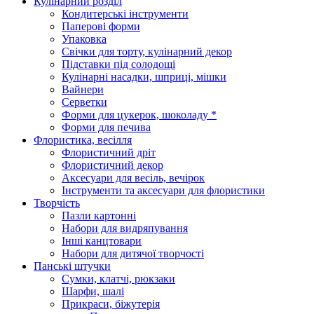
Кулінарний розділ
Кондитерські інструменти
Паперові форми
Упаковка
Свічки для торту, кулінарний декор
Підставки під солодощі
Кулінарні насадки, шприці, мішки
Вайнери
Серветки
Форми для цукерок, шоколаду *
Форми для печива
Флористика, весілля
Флористичний дріт
Флористичний декор
Аксесуари для весіль, вечірок
Інструменти та аксесуари для флористики
Творчість
Пазли картонні
Набори для видряпування
Інші канцтовари
Набори для дитячої творчості
Панські штучки
Сумки, клатчі, рюкзаки
Шарфи, шалі
Прикраси, біжутерія