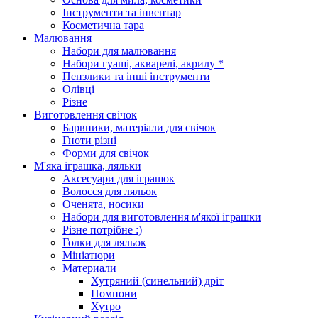
Інструменти та інвентар
Косметична тара
Малювання
Набори для малювання
Набори гуаші, акварелі, акрилу *
Пензлики та інші інструменти
Олівці
Різне
Виготовлення свічок
Барвники, матеріали для свічок
Гноти різні
Форми для свічок
М'яка іграшка, ляльки
Аксесуари для іграшок
Волосся для ляльок
Оченята, носики
Набори для виготовлення м'якої іграшки
Різне потрібне :)
Голки для ляльок
Мініатюри
Материали
Хутряний (синельний) дріт
Помпони
Хутро