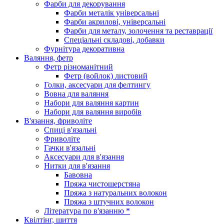
Фарби для декорування
Фарби металік універсальні
Фарби акрилові, універсальні
Фарби для металу, золочення та реставрації
Спеціальні складові, добавки
Фурнітура декоративна
Валяння, фетр
Фетр різноманітний
Фетр (войлок) листовий
Голки, аксесуари для фелтингу
Вовна для валяння
Набори для валяння картин
Набори для валяння виробів
В'язання, фриволіте
Спиці в'язальні
Фриволіте
Гачки в'язальні
Аксесуари для в'язання
Нитки для в'язання
Бавовна
Пряжа чистошерстяна
Пряжа з натуральних волокон
Пряжа з штучних волокон
Література по в'язанню *
Квілтінг, шиття