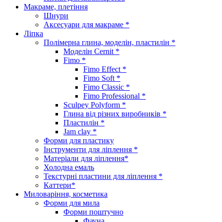
Макраме, плетіння
Шнури
Аксесуари для макраме *
Ліпка
Полімерна глина, моделін, пластилін *
Моделін Cernit *
Fimo *
Fimo Effect *
Fimo Soft *
Fimo Classic *
Fimo Professional *
Sculpey Polyform *
Глина від різних виробників *
Пластилін *
Jam clay *
Форми для пластику
Інструменти для ліплення *
Матеріали для ліплення*
Холодна емаль
Текстурні пластини для ліплення *
Каттери*
Миловаріння, косметика
Форми для мила
Форми поштучно
Фауна