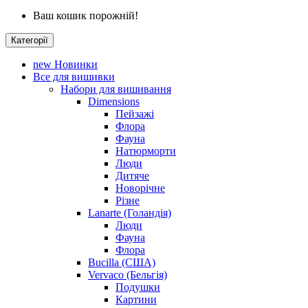
Ваш кошик порожній!
Категорії
new
Новинки
Все для вишивки
Набори для вишивання
Dimensions
Пейзажі
Флора
Фауна
Натюрморти
Люди
Дитяче
Новорічне
Різне
Lanarte (Голандія)
Люди
Фауна
Флора
Bucilla (США)
Vervaco (Бельгія)
Подушки
Картини