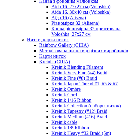
Канва з фоновим малюнком
Aida 16, 27х27 см (Voloshka)
Aida 16, 30х40 см (Voloshka)
Аїда 16 (Alisena)
Рівномірка 32 (Alisena)
Канва рівномірна 32 принтована
Voloshka, 27х27 см
Нитки, карти ниток
Rainbow Gallery (США)
Металізована нитка від різних виробників
Карти ниток
Kreinik (США)
Kreinik Blending Filament
Kreinik Very Fine (#4) Braid
Kreinik Fine (#8) Braid
Kreinik Japan Thread #1, #5 & #7
Kreinik Ombre
Kreinik Cord
Kreinik 1/16 Ribbon
Kreinik Collection (наборы ниток)
Kreinik Tapestry (#12) Braid
Kreinik Medium (#16) Braid
Kreinik cable
Kreinik 1/8 Ribbon
Kreinik Heavy #32 Braid (5m)