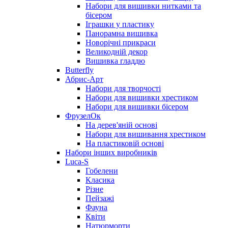
Набори для вишивки нитками та
бісером
Іграшки у пластику
Панорамна вишивка
Новорічні прикраси
Великодній декор
Вишивка гладдю
Butterfly
Абрис-Арт
Набори для творчості
Набори для вишивки хрестиком
Набори для вишивки бісером
ФрузелОк
На дерев'яній основі
Набори для вишивання хрестиком
На пластиковій основі
Набори інших виробників
Luca-S
Гобелени
Класика
Різне
Пейзажі
Фауна
Квіти
Натюрморти