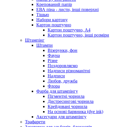
Крепований папір
ЕВА піна - листи, інші поверхні
Тішью
Набори картону
Картон поштучно
Картон поштучно, А4
Картон поштучно, інші розміри
Штампінг
Штампи
Візерунки, фон
Фауна
Різне
Поздоровляємо
Надписи різноманітні
Надписи
Любов, дружба
Флора
Фарба для штампінгу
Пігментні чорнила
Дистресингові чорнила
Крейдовані чорнила
На основі барвника (dye ink)
Аксесуари для штампінгу
Трафарети
Заготовки для альбомів, блокнотів