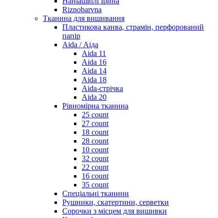
Наніашвілі Ірина
Riznobarvna
Тканина для вишивання
Пластикова канва, страмін, перфорований
папір
Aida / Аіда
Aida 11
Aida 16
Aida 14
Aida 18
Aida-стрічка
Aida 20
Рівномірна тканина
25 count
27 count
18 count
28 count
10 count
32 count
22 count
16 count
35 count
Спеціальні тканини
Рушники, скатертини, серветки
Сорочки з місцем для вишивки