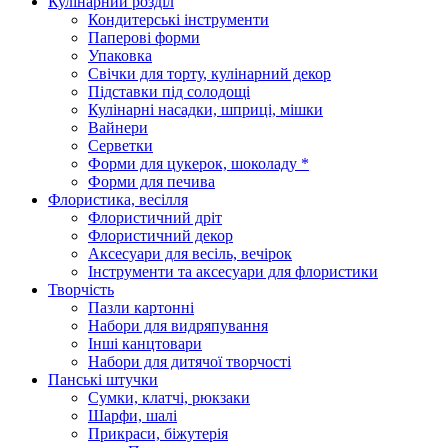
Кулінарний розділ
Кондитерські інструменти
Паперові форми
Упаковка
Свічки для торту, кулінарний декор
Підставки під солодощі
Кулінарні насадки, шприці, мішки
Вайнери
Серветки
Форми для цукерок, шоколаду *
Форми для печива
Флористика, весілля
Флористичний дріт
Флористичний декор
Аксесуари для весіль, вечірок
Інструменти та аксесуари для флористики
Творчість
Пазли картонні
Набори для видряпування
Інші канцтовари
Набори для дитячої творчості
Панські штучки
Сумки, клатчі, рюкзаки
Шарфи, шалі
Прикраси, біжутерія