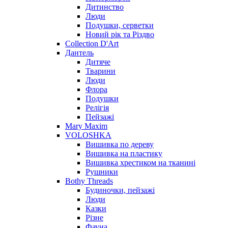
Дитинство
Люди
Подушки, серветки
Новий рік та Різдво
Collection D'Art
Дантель
Дитяче
Тварини
Люди
Флора
Подушки
Релігія
Пейзажі
Mary Maxim
VOLOSHKA
Вишивка по дереву
Вишивка на пластику
Вишивка хрестиком на тканині
Рушники
Bothy Threads
Будиночки, пейзажі
Люди
Казки
Різне
Фауна