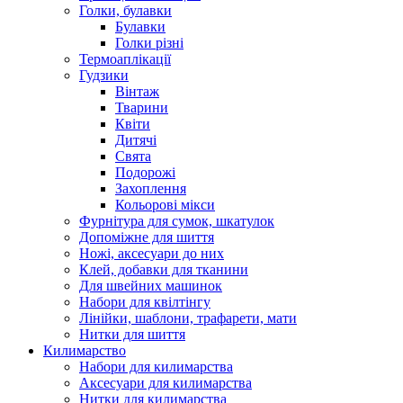
Голки, булавки
Булавки
Голки різні
Термоаплікації
Гудзики
Вінтаж
Тварини
Квіти
Дитячі
Свята
Подорожі
Захоплення
Кольорові мікси
Фурнітура для сумок, шкатулок
Допоміжне для шиття
Ножі, аксесуари до них
Клей, добавки для тканини
Для швейних машинок
Набори для квілтінгу
Лінійки, шаблони, трафарети, мати
Нитки для шиття
Килимарство
Набори для килимарства
Аксесуари для килимарства
Нитки для килимарства