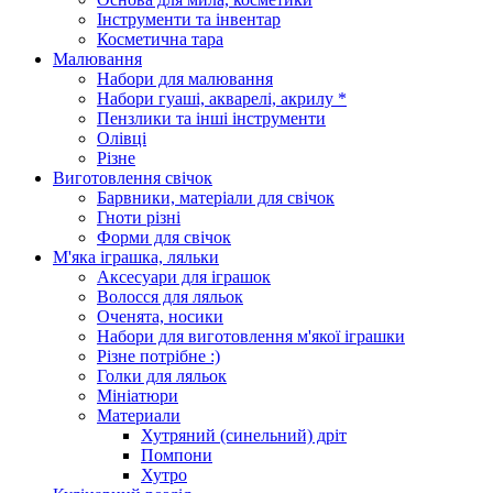
Інструменти та інвентар
Косметична тара
Малювання
Набори для малювання
Набори гуаші, акварелі, акрилу *
Пензлики та інші інструменти
Олівці
Різне
Виготовлення свічок
Барвники, матеріали для свічок
Гноти різні
Форми для свічок
М'яка іграшка, ляльки
Аксесуари для іграшок
Волосся для ляльок
Оченята, носики
Набори для виготовлення м'якої іграшки
Різне потрібне :)
Голки для ляльок
Мініатюри
Материали
Хутряний (синельний) дріт
Помпони
Хутро