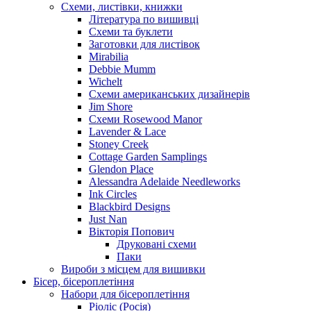
Схеми, листівки, книжки
Література по вишивці
Схеми та буклети
Заготовки для листівок
Mirabilia
Debbie Mumm
Wichelt
Схеми американських дизайнерів
Jim Shore
Cхеми Rosewood Manor
Lavender & Lace
Stoney Creek
Cottage Garden Samplings
Glendon Place
Alessandra Adelaide Needleworks
Ink Circles
Blackbird Designs
Just Nan
Вікторія Попович
Друковані схеми
Паки
Вироби з місцем для вишивки
Бісер, бісероплетіння
Набори для бісероплетіння
Ріоліс (Росія)