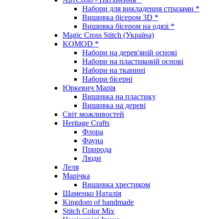
Набори для викладення стразами *
Вишивка бісером 3D *
Вишивка бісером на одязі *
Magic Cross Stitch (Україна)
KOMOD *
Набори на дерев'яній основі
Набори на пластиковій основі
Набори на тканині
Набори бісерні
Юркевич Марія
Вишивка на пластику
Вишивка на дереві
Світ можливостей
Heritage Crafts
Флора
Фауна
Природа
Люди
Леля
Марічка
Вишивка хрестиком
Шаменко Наталія
Kingdom of handmade
Stitch Color Mix