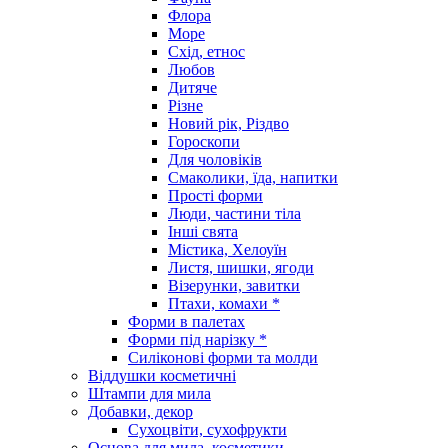
Флора
Море
Схід, етнос
Любов
Дитяче
Різне
Новий рік, Різдво
Гороскопи
Для чоловіків
Смаколики, їда, напитки
Прості форми
Люди, частини тіла
Інші свята
Містика, Хелоуїн
Листя, шишки, ягоди
Візерунки, завитки
Птахи, комахи *
Форми в палетах
Форми під нарізку *
Силіконові форми та молди
Віддушки косметичні
Штампи для мила
Добавки, декор
Сухоцвіти, сухофрукти
Основа для мила, косметики