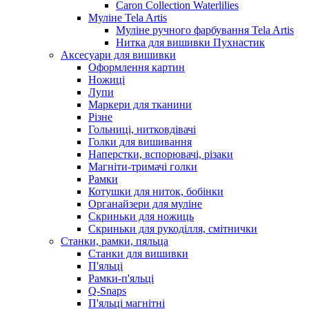
Caron Collection Waterlilies
Муліне Tela Artis
Муліне ручного фарбування Tela Artis
Нитка для вишивки Пухнастик
Аксесуари для вишивки
Оформлення картин
Ножиці
Лупи
Маркери для тканини
Різне
Гольниці, нитковдівачі
Голки для вишивання
Наперстки, вспорювачі, різаки
Магніти-тримачі голки
Рамки
Котушки для ниток, бобінки
Органайзери для муліне
Скриньки для ножиць
Скриньки для рукоділля, смітнички
Станки, рамки, пяльца
Станки для вишивки
П'яльці
Рамки-п'яльці
Q-Snaps
П'яльці магнітні