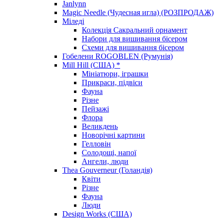
Janlynn
Magic Needle (Чудесная игла) (РОЗПРОДАЖ)
Міледі
Колекція Сакральний орнамент
Набори для вишивання бісером
Схеми для вишивання бісером
Гобелени ROGOBLEN (Румунія)
Mill Hill (США) *
Мініатюри, іграшки
Прикраси, підвіси
Фауна
Різне
Пейзажі
Флора
Великдень
Новорічні картини
Гелловін
Солодощі, напої
Ангели, люди
Thea Gouverneur (Голандія)
Квіти
Різне
Фауна
Люди
Design Works (США)