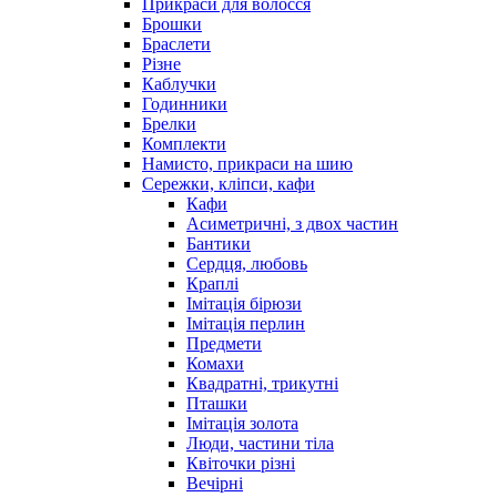
Прикраси для волосся
Брошки
Браслети
Різне
Каблучки
Годинники
Брелки
Комплекти
Намисто, прикраси на шию
Сережки, кліпси, кафи
Кафи
Асиметричні, з двох частин
Бантики
Сердця, любовь
Краплі
Імітація бірюзи
Імітація перлин
Предмети
Комахи
Квадратні, трикутні
Пташки
Імітація золота
Люди, частини тіла
Квіточки різні
Вечірні