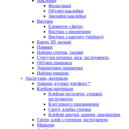
Наклейки
Фольговані
Об'ємні наклейки
Звичайні наклейки
Висічки
Елементи з фетру
Висічки з пінорезини
Висічки з картону (чіпборд)
Карти 3D, колажі
Пряжки
Набори стрічок, тасьми
Сургучні печатки, віск, інструменти
Об'ємні прикраси
Декоративні прищепки
Набори прикрас
Аксесуари, матеріали
Анкери, кутики для фото *
Клейові матеріали
Клейові пістолети, стержні,
інструменти
Клеї різного призначення
Скотч, клейкі стрічки
Клейові аркуші, крапки, квадратики
Глітер, клей з глітером, інструменти
Маркери