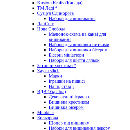
Kustom Krafts (Канада)
ТМ Леді *
Сузір'я Єдинорога
Набори для вишивання
ЛанСвіт
Нова Слобода
Малюнок-схема на канві для
вишивання
Набори для вишивки нитками
Набори для вишивки бісером
Бісерні мініатюри
Набори для шиття ляльок
Затишні хрестики *
Zayka stitch
Марки
Іграшки на підвісі
На підставці
ВДВ (Україна)
Декоративні іграшки
Вишивка хрестиком
Вишивка бісером
Mirabilia
Кольорова
Шопер під вишивку
Набори для вишивання декору