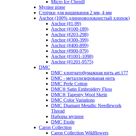
Micro Ice Chenill
Муліне різне
Стрічки для вишивання 2 мм, 4 мм
Anchor (100% длинноволокнистый хлопок)
Anchor (#1-99)
Anchor (#100-189)
Anchor (#203-298)
Anchor (#300-399)
Anchor (#400-899)
Anchor (#900-979)
Anchor (#1001-1098)
Anchor (#1201-9575)
DMC
DMC хлопчатобумажная нить art.177
DMC - металлизированая нить
DMC Perle Cotton
DMC® Satin Embroidery Floss
DMC® Tapestry Wool Skein
DMC Color Variations
DMC Diamant Metallic Needlework
Thread
Наборы мулине
DMC Etoile
Caron Collection
Caron Collection Wildflowers