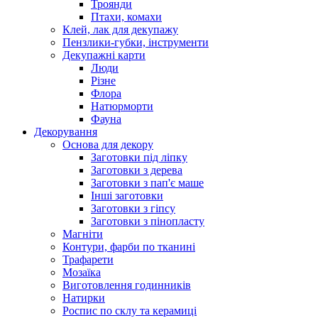
Троянди
Птахи, комахи
Клей, лак для декупажу
Пензлики-губки, інструменти
Декупажні карти
Люди
Різне
Флора
Натюрморти
Фауна
Декорування
Основа для декору
Заготовки під ліпку
Заготовки з дерева
Заготовки з пап'є маше
Інші заготовки
Заготовки з гіпсу
Заготовки з пінопласту
Магніти
Контури, фарби по тканині
Трафарети
Мозаїка
Виготовлення годинників
Натирки
Роспис по склу та керамиці