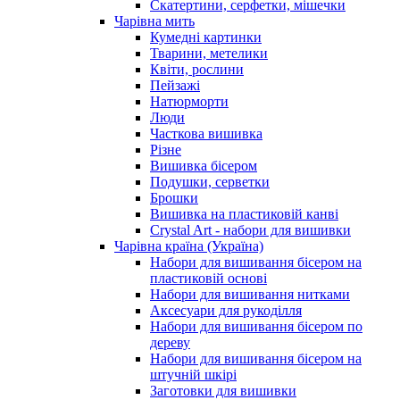
Скатертини, серфетки, мішечки
Чарiвна мить
Кумедні картинки
Тварини, метелики
Квіти, рослини
Пейзажі
Натюрморти
Люди
Часткова вишивка
Різне
Вишивка бісером
Подушки, серветки
Брошки
Вишивка на пластиковій канві
Crystal Art - набори для вишивки
Чарівна країна (Україна)
Набори для вишивання бісером на
пластиковій основі
Набори для вишивання нитками
Аксесуари для рукоділля
Набори для вишивання бісером по
дереву
Набори для вишивання бісером на
штучній шкірі
Заготовки для вишивки