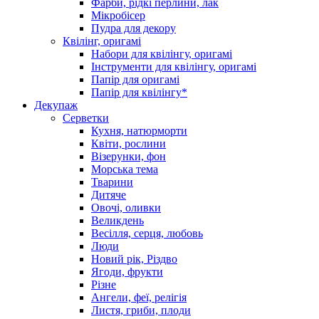
Фарби, рідкі перлини, лак
Мікробісер
Пудра для декору
Квілінг, оригамі
Набори для квілінгу, оригамі
Інструменти для квілінгу, оригамі
Папір для оригамі
Папір для квілінгу*
Декупаж
Серветки
Кухня, натюрморти
Квіти, рослини
Візерунки, фон
Морська тема
Тварини
Дитяче
Овочі, оливки
Великдень
Весілля, серця, любовь
Люди
Новий рік, Різдво
Ягоди, фрукти
Різне
Ангели, феї, релігія
Листя, гриби, плоди