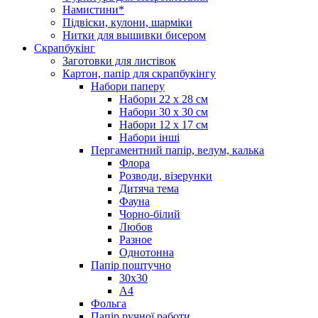
Намистини*
Підвіски, кулони, шарміки
Нитки для вышивки бисером
Скрапбукінг
Заготовки для листівок
Картон, папір для скрапбукінгу
Набори паперу
Набори 22 х 28 см
Набори 30 х 30 см
Набори 12 х 17 см
Набори інші
Пергаментний папір, велум, калька
Флора
Розводи, візерунки
Дитяча тема
Фауна
Чорно-білий
Любов
Разное
Однотонна
Папір поштучно
30х30
А4
Фольга
Папір ручної работи