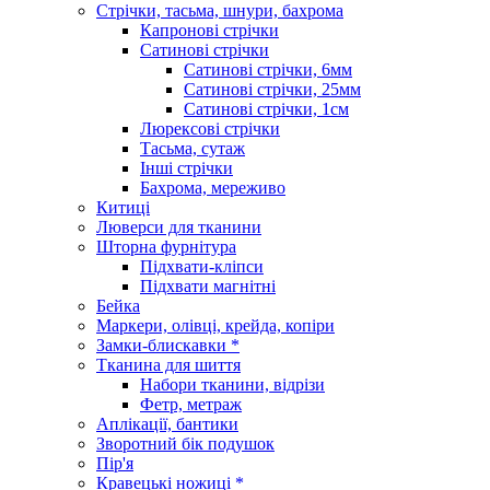
Стрічки, тасьма, шнури, бахрома
Капронові стрічки
Сатинові стрічки
Сатинові стрічки, 6мм
Сатинові стрічки, 25мм
Сатинові стрічки, 1см
Люрексові стрічки
Тасьма, сутаж
Інші стрічки
Бахрома, мереживо
Китиці
Люверси для тканини
Шторна фурнітура
Підхвати-кліпси
Підхвати магнітні
Бейка
Маркери, олівці, крейда, копіри
Замки-блискавки *
Тканина для шиття
Набори тканини, відрізи
Фетр, метраж
Аплікації, бантики
Зворотний бік подушок
Пір'я
Кравецькі ножиці *