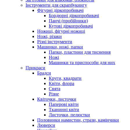
Інструменти для скрапбукингу
Фігурні діркопробивачі
Бордюрні діркопробивачі
Панчі (пробійники)
Кутові діркопробивачі
Ножиці, фігурні ножиці
Ножі, різаки
Різні інструменти
Машинки, ножі, папки
Папки, пластини для тиснення
Ножі
Машинки та приспособи для них
Прикраси
Брадси
Круги, квадрати
Квіти, флора
Свята
Різне
Квіточки, листочки
Паперові квіти
Тканинні квіти
Листочки, пелюстки
Половинки намистин, стрази, камінчики
Люверси