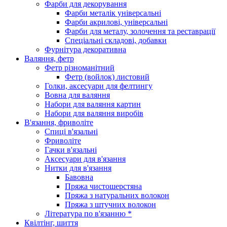
Фарби для декорування
Фарби металік універсальні
Фарби акрилові, універсальні
Фарби для металу, золочення та реставрації
Спеціальні складові, добавки
Фурнітура декоративна
Валяння, фетр
Фетр різноманітний
Фетр (войлок) листовий
Голки, аксесуари для фелтингу
Вовна для валяння
Набори для валяння картин
Набори для валяння виробів
В'язання, фриволіте
Спиці в'язальні
Фриволіте
Гачки в'язальні
Аксесуари для в'язання
Нитки для в'язання
Бавовна
Пряжа чистошерстяна
Пряжа з натуральних волокон
Пряжа з штучних волокон
Література по в'язанню *
Квілтінг, шиття