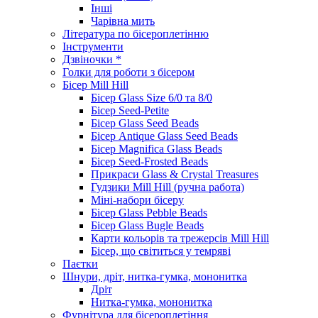
Інші
Чарівна мить
Література по бісероплетінню
Інструменти
Дзвіночки *
Голки для роботи з бісером
Бісер Mill Hill
Бісер Glass Size 6/0 та 8/0
Бісер Seed-Petite
Бісер Glass Seed Beads
Бісер Antique Glass Seed Beads
Бісер Magnifica Glass Beads
Бісер Seed-Frosted Beads
Прикраси Glass & Crystal Treasures
Гудзики Mill Hill (ручна работа)
Міні-набори бісеру
Бісер Glass Pebble Beads
Бісер Glass Bugle Beads
Карти кольорів та трежерсів Mill Hill
Бісер, що світиться у темряві
Паєтки
Шнури, дріт, нитка-гумка, мононитка
Дріт
Нитка-гумка, мононитка
Фурнітура для бісероплетіння