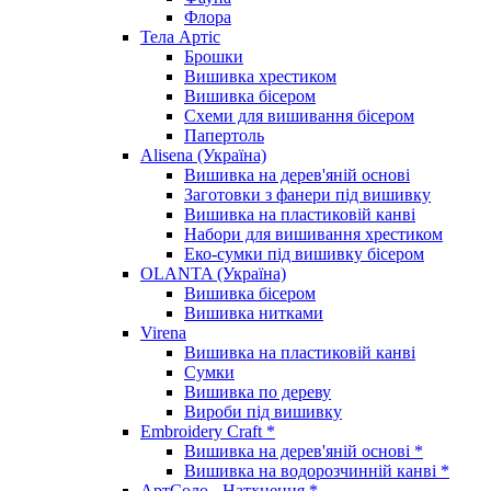
Флора
Тела Артіс
Брошки
Вишивка хрестиком
Вишивка бісером
Схеми для вишивання бісером
Папертоль
Alisena (Україна)
Вишивка на дерев'яній основі
Заготовки з фанери під вишивку
Вишивка на пластиковій канві
Набори для вишивання хрестиком
Еко-сумки під вишивку бісером
OLANTA (Україна)
Вишивка бісером
Вишивка нитками
Virena
Вишивка на пластиковій канві
Сумки
Вишивка по дереву
Вироби під вишивку
Embroidery Craft *
Вишивка на дерев'яній основі *
Вишивка на водорозчинній канві *
АртСоло - Натхнення *