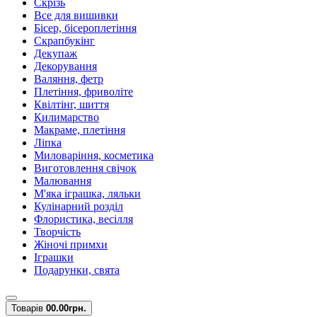
Скрізь
Все для вишивки
Бісер, бісероплетіння
Скрапбукінг
Декупаж
Декорування
Валяння, фетр
Плетіння, фриволіте
Квілтінг, шиття
Килимарство
Макраме, плетіння
Ліпка
Миловаріння, косметика
Виготовлення свічок
Малювання
М'яка іграшка, ляльки
Кулінарний розділ
Флористика, весілля
Творчість
Жіночі примхи
Іграшки
Подарунки, свята
Товарів
0
0.00грн.