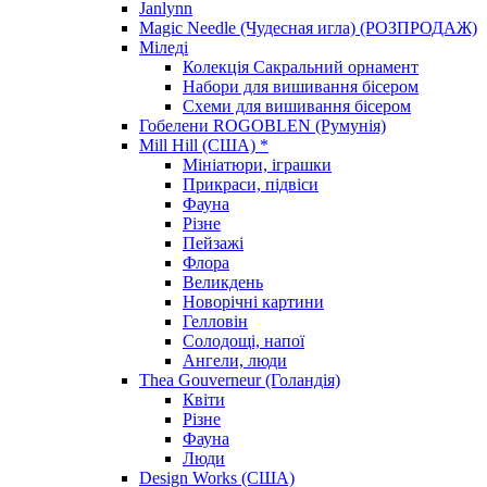
Janlynn
Magic Needle (Чудесная игла) (РОЗПРОДАЖ)
Міледі
Колекція Сакральний орнамент
Набори для вишивання бісером
Схеми для вишивання бісером
Гобелени ROGOBLEN (Румунія)
Mill Hill (США) *
Мініатюри, іграшки
Прикраси, підвіси
Фауна
Різне
Пейзажі
Флора
Великдень
Новорічні картини
Гелловін
Солодощі, напої
Ангели, люди
Thea Gouverneur (Голандія)
Квіти
Різне
Фауна
Люди
Design Works (США)