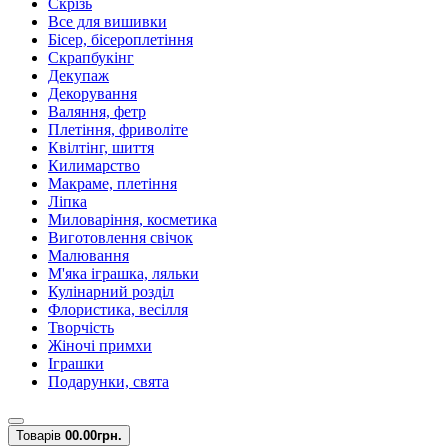
Скрізь
Все для вишивки
Бісер, бісероплетіння
Скрапбукінг
Декупаж
Декорування
Валяння, фетр
Плетіння, фриволіте
Квілтінг, шиття
Килимарство
Макраме, плетіння
Ліпка
Миловаріння, косметика
Виготовлення свічок
Малювання
М'яка іграшка, ляльки
Кулінарний розділ
Флористика, весілля
Творчість
Жіночі примхи
Іграшки
Подарунки, свята
Товарів
0
0.00грн.