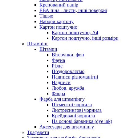
Крепований папір
ЕВА піна - листи, інші поверхні
Тішью
Набори картону
Картон поштучно
Картон поштучно, А4
Картон поштучно, інші розміри
Штампінг
Штампи
Візерунки, фон
Фауна
Різне
Поздоровляємо
Надписи різноманітні
Надписи
Любов, дружба
Флора
Фарба для штампінгу
Пігментні чорнила
Дистресингові чорнила
Крейдовані чорнила
На основі барвника (dye ink)
Аксесуари для штампінгу
Трафарети
Заготовки для альбомів, блокнотів