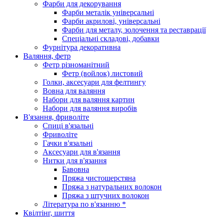
Фарби для декорування
Фарби металік універсальні
Фарби акрилові, універсальні
Фарби для металу, золочення та реставрації
Спеціальні складові, добавки
Фурнітура декоративна
Валяння, фетр
Фетр різноманітний
Фетр (войлок) листовий
Голки, аксесуари для фелтингу
Вовна для валяння
Набори для валяння картин
Набори для валяння виробів
В'язання, фриволіте
Спиці в'язальні
Фриволіте
Гачки в'язальні
Аксесуари для в'язання
Нитки для в'язання
Бавовна
Пряжа чистошерстяна
Пряжа з натуральних волокон
Пряжа з штучних волокон
Література по в'язанню *
Квілтінг, шиття