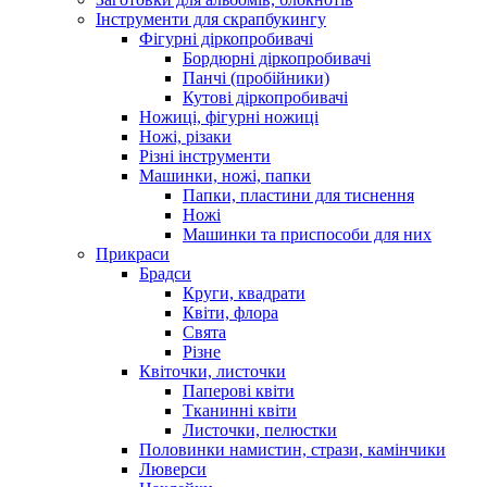
Інструменти для скрапбукингу
Фігурні діркопробивачі
Бордюрні діркопробивачі
Панчі (пробійники)
Кутові діркопробивачі
Ножиці, фігурні ножиці
Ножі, різаки
Різні інструменти
Машинки, ножі, папки
Папки, пластини для тиснення
Ножі
Машинки та приспособи для них
Прикраси
Брадси
Круги, квадрати
Квіти, флора
Свята
Різне
Квіточки, листочки
Паперові квіти
Тканинні квіти
Листочки, пелюстки
Половинки намистин, стрази, камінчики
Люверси