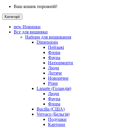
Ваш кошик порожній!
Категорії
new
Новинки
Все для вишивки
Набори для вишивання
Dimensions
Пейзажі
Флора
Фауна
Натюрморти
Люди
Дитяче
Новорічне
Різне
Lanarte (Голандія)
Люди
Фауна
Флора
Bucilla (США)
Vervaco (Бельгія)
Подушки
Картини