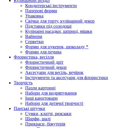
Кулінарний розділ
Кондитерські інструменти
Паперові форми
Упаковка
Свічки для торту, кулінарний декор
Підставки під солодощі
Кулінарні насадки, шприці, мішки
Вайнери
Серветки
Форми для цукерок, шоколаду *
Форми для печива
Флористика, весілля
Флористичний дріт
Флористичний декор
Аксесуари для весіль, вечірок
Інструменти та аксесуари для флористики
Творчість
Пазли картонні
Набори для видряпування
Інші канцтовари
Набори для дитячої творчості
Панські штучки
Сумки, клатчі, рюкзаки
Шарфи, шалі
Прикраси, біжутерія