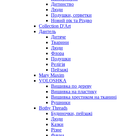
Дитинство
Люди
Подушки, серветки
Новий рік та Різдво
Collection D'Art
Дантель
Дитяче
Тварини
Люди
Флора
Подушки
Релігія
Пейзажі
Mary Maxim
VOLOSHKA
Вишивка по дереву
Вишивка на пластику
Вишивка хрестиком на тканині
Рушники
Bothy Threads
Будиночки, пейзажі
Люди
Казки
Різне
Фауна