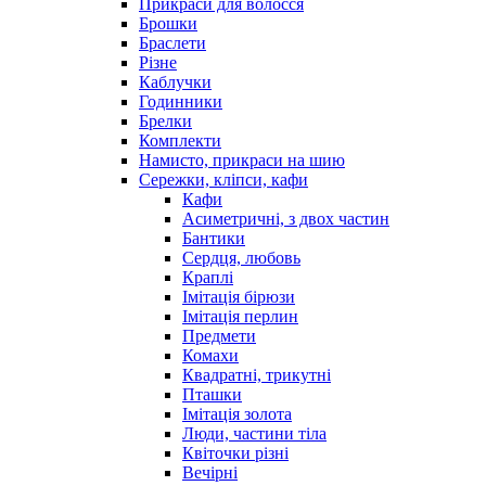
Прикраси для волосся
Брошки
Браслети
Різне
Каблучки
Годинники
Брелки
Комплекти
Намисто, прикраси на шию
Сережки, кліпси, кафи
Кафи
Асиметричні, з двох частин
Бантики
Сердця, любовь
Краплі
Імітація бірюзи
Імітація перлин
Предмети
Комахи
Квадратні, трикутні
Пташки
Імітація золота
Люди, частини тіла
Квіточки різні
Вечірні