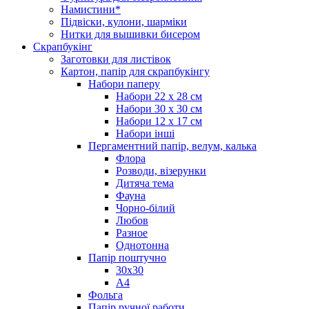
Намистини*
Підвіски, кулони, шарміки
Нитки для вышивки бисером
Скрапбукінг
Заготовки для листівок
Картон, папір для скрапбукінгу
Набори паперу
Набори 22 х 28 см
Набори 30 х 30 см
Набори 12 х 17 см
Набори інші
Пергаментний папір, велум, калька
Флора
Розводи, візерунки
Дитяча тема
Фауна
Чорно-білий
Любов
Разное
Однотонна
Папір поштучно
30х30
А4
Фольга
Папір ручної работи