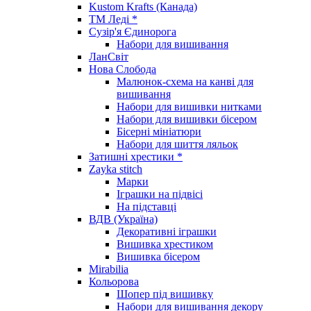
Kustom Krafts (Канада)
ТМ Леді *
Сузір'я Єдинорога
Набори для вишивання
ЛанСвіт
Нова Слобода
Малюнок-схема на канві для
вишивання
Набори для вишивки нитками
Набори для вишивки бісером
Бісерні мініатюри
Набори для шиття ляльок
Затишні хрестики *
Zayka stitch
Марки
Іграшки на підвісі
На підставці
ВДВ (Україна)
Декоративні іграшки
Вишивка хрестиком
Вишивка бісером
Mirabilia
Кольорова
Шопер під вишивку
Набори для вишивання декору