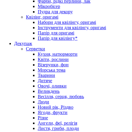
Фарби, рідкі перлини, лак
Мікробісер
Пудра для декору
Квілінг, оригамі
Набори для квілінгу, оригамі
Інструменти для квілінгу, оригамі
Папір для оригамі
Папір для квілінгу*
Декупаж
Серветки
Кухня, натюрморти
Квіти, рослини
Візерунки, фон
Морська тема
Тварини
Дитяче
Овочі, оливки
Великдень
Весілля, серця, любовь
Люди
Новий рік, Різдво
Ягоди, фрукти
Різне
Ангели, феї, релігія
Листя, гриби, плоди