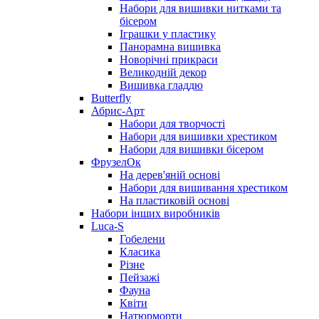
Набори для вишивки нитками та
бісером
Іграшки у пластику
Панорамна вишивка
Новорічні прикраси
Великодній декор
Вишивка гладдю
Butterfly
Абрис-Арт
Набори для творчості
Набори для вишивки хрестиком
Набори для вишивки бісером
ФрузелОк
На дерев'яній основі
Набори для вишивання хрестиком
На пластиковій основі
Набори інших виробників
Luca-S
Гобелени
Класика
Різне
Пейзажі
Фауна
Квіти
Натюрморти