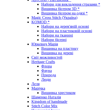
Набори для викладення стразами *
Вишивка бісером 3D *
Вишивка бісером на одязі *
Magic Cross Stitch (Україна)
KOMOD *
Набори на дерев'яній основі
Набори на пластиковій основі
Набори на тканині
Набори бісерні
Юркевич Марія
Вишивка на пластику
Вишивка на дереві
Світ можливостей
Heritage Crafts
Флора
Фауна
Природа
Люди
Леля
Марічка
Вишивка хрестиком
Шаменко Наталія
Kingdom of handmade
Stitch Color Mix