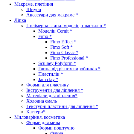
Макраме, плетіння
Шнури
Аксесуари для макраме *
Ліпка
Полімерна глина, моделін, пластилін *
Моделін Cernit *
Fimo *
Fimo Effect *
Fimo Soft *
Fimo Classic *
Fimo Professional *
Sculpey Polyform *
Глина від різних виробників *
Пластилін *
Jam clay *
Форми для пластику
Інструменти для ліплення *
Матеріали для ліплення*
Холодна емаль
Текстурні пластини для ліплення *
Каттери*
Миловаріння, косметика
Форми для мила
Форми поштучно
Фауна