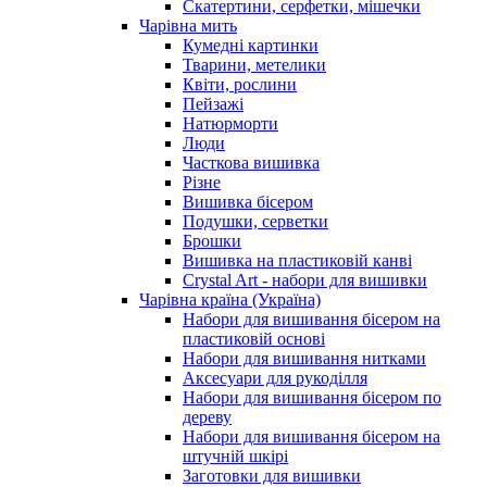
Скатертини, серфетки, мішечки
Чарiвна мить
Кумедні картинки
Тварини, метелики
Квіти, рослини
Пейзажі
Натюрморти
Люди
Часткова вишивка
Різне
Вишивка бісером
Подушки, серветки
Брошки
Вишивка на пластиковій канві
Crystal Art - набори для вишивки
Чарівна країна (Україна)
Набори для вишивання бісером на
пластиковій основі
Набори для вишивання нитками
Аксесуари для рукоділля
Набори для вишивання бісером по
дереву
Набори для вишивання бісером на
штучній шкірі
Заготовки для вишивки