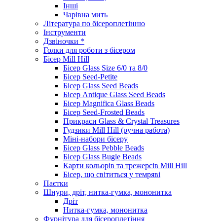
Інші
Чарівна мить
Література по бісероплетінню
Інструменти
Дзвіночки *
Голки для роботи з бісером
Бісер Mill Hill
Бісер Glass Size 6/0 та 8/0
Бісер Seed-Petite
Бісер Glass Seed Beads
Бісер Antique Glass Seed Beads
Бісер Magnifica Glass Beads
Бісер Seed-Frosted Beads
Прикраси Glass & Crystal Treasures
Гудзики Mill Hill (ручна работа)
Міні-набори бісеру
Бісер Glass Pebble Beads
Бісер Glass Bugle Beads
Карти кольорів та трежерсів Mill Hill
Бісер, що світиться у темряві
Паєтки
Шнури, дріт, нитка-гумка, мононитка
Дріт
Нитка-гумка, мононитка
Фурнітура для бісероплетіння