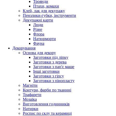
Троянди
Птахи, комахи
Клей, лак для декупажу
Пензлики-губки, інструменти
Декупажні карти
Люди
Різне
Флора
Натюрморти
Фауна
Декорування
Основа для декору
Заготовки під ліпку
Заготовки з дерева
Заготовки з пап'є маше
Інші заготовки
Заготовки з гіпсу
Заготовки з пінопласту
Магніти
Контури, фарби по тканині
Трафарети
Мозаїка
Виготовлення годинників
Натирки
Роспис по склу та керамиці