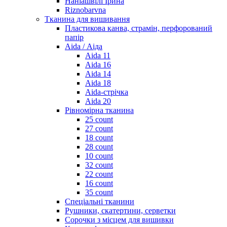
Наніашвілі Ірина
Riznobarvna
Тканина для вишивання
Пластикова канва, страмін, перфорований
папір
Aida / Аіда
Aida 11
Aida 16
Aida 14
Aida 18
Aida-стрічка
Aida 20
Рівномірна тканина
25 count
27 count
18 count
28 count
10 count
32 count
22 count
16 count
35 count
Спеціальні тканини
Рушники, скатертини, серветки
Сорочки з місцем для вишивки