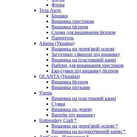
Флора
Тела Артіс
Брошки
Вишивка хрестиком
Вишивка бісером
Схеми для вишивання бісером
Папертоль
Alisena (Україна)
Вишивка на дерев'яній основі
Заготовки з фанери під вишивку
Вишивка на пластиковій канві
Набори для вишивання хрестиком
Еко-сумки під вишивку бісером
OLANTA (Україна)
Вишивка бісером
Вишивка нитками
Virena
Вишивка на пластиковій канві
Сумки
Вишивка по дереву
Вироби під вишивку
Embroidery Craft *
Вишивка на дерев'яній основі *
Вишивка на водорозчинній канві *
АртСоло - Натхнення *