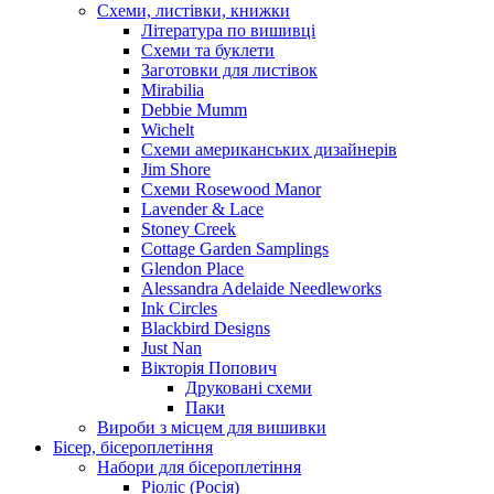
Схеми, листівки, книжки
Література по вишивці
Схеми та буклети
Заготовки для листівок
Mirabilia
Debbie Mumm
Wichelt
Схеми американських дизайнерів
Jim Shore
Cхеми Rosewood Manor
Lavender & Lace
Stoney Creek
Cottage Garden Samplings
Glendon Place
Alessandra Adelaide Needleworks
Ink Circles
Blackbird Designs
Just Nan
Вікторія Попович
Друковані схеми
Паки
Вироби з місцем для вишивки
Бісер, бісероплетіння
Набори для бісероплетіння
Ріоліс (Росія)