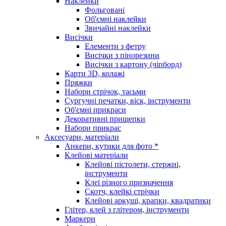
Наклейки
Фольговані
Об'ємні наклейки
Звичайні наклейки
Висічки
Елементи з фетру
Висічки з пінорезини
Висічки з картону (чіпборд)
Карти 3D, колажі
Пряжки
Набори стрічок, тасьми
Сургучні печатки, віск, інструменти
Об'ємні прикраси
Декоративні прищепки
Набори прикрас
Аксесуари, матеріали
Анкери, кутики для фото *
Клейові матеріали
Клейові пістолети, стержні,
інструменти
Клеї різного призначення
Скотч, клейкі стрічки
Клейові аркуші, крапки, квадратики
Глітер, клей з глітером, інструменти
Маркери