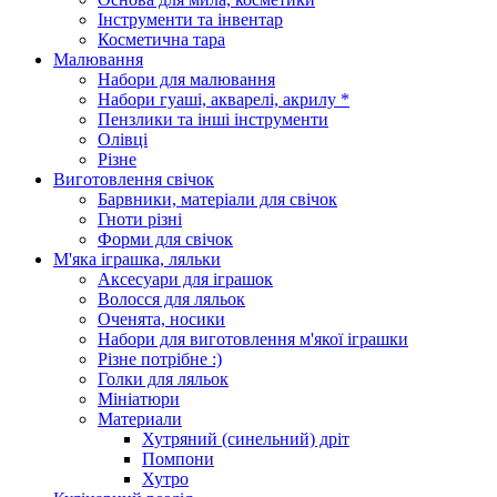
Інструменти та інвентар
Косметична тара
Малювання
Набори для малювання
Набори гуаші, акварелі, акрилу *
Пензлики та інші інструменти
Олівці
Різне
Виготовлення свічок
Барвники, матеріали для свічок
Гноти різні
Форми для свічок
М'яка іграшка, ляльки
Аксесуари для іграшок
Волосся для ляльок
Оченята, носики
Набори для виготовлення м'якої іграшки
Різне потрібне :)
Голки для ляльок
Мініатюри
Материали
Хутряний (синельний) дріт
Помпони
Хутро