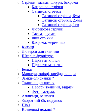
Стрічки, тасьма, шнури, бахрома
Капронові стрічки
Сатинові стрічки
Сатинові стрічки, 6мм
Сатинові стрічки, 25мм
Сатинові стрічки, 1см
Люрексові стрічки
Тасьма, сутаж
Інші стрічки
Бахрома, мереживо
Китиці
Люверси для тканини
Шторна фурнітура
Підхвати-кліпси
Підхвати магнітні
Бейка
Маркери, олівці, крейда, копіри
Замки-блискавки *
Тканина для шиття
Набори тканини, відрізи
Фетр, метраж
Аплікації, бантики
Зворотний бік подушок
Пір'я
Кравецькі ножиці *