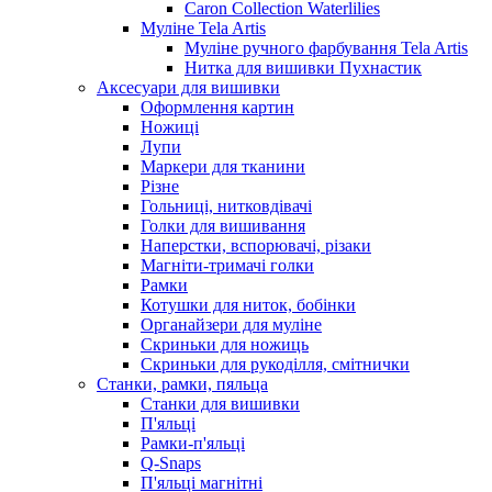
Caron Collection Waterlilies
Муліне Tela Artis
Муліне ручного фарбування Tela Artis
Нитка для вишивки Пухнастик
Аксесуари для вишивки
Оформлення картин
Ножиці
Лупи
Маркери для тканини
Різне
Гольниці, нитковдівачі
Голки для вишивання
Наперстки, вспорювачі, різаки
Магніти-тримачі голки
Рамки
Котушки для ниток, бобінки
Органайзери для муліне
Скриньки для ножиць
Скриньки для рукоділля, смітнички
Станки, рамки, пяльца
Станки для вишивки
П'яльці
Рамки-п'яльці
Q-Snaps
П'яльці магнітні