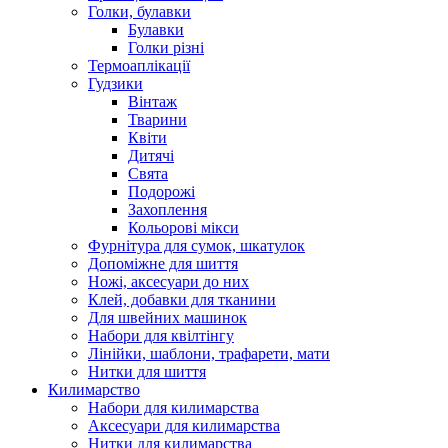
Голки, булавки
Булавки
Голки різні
Термоаплікації
Гудзики
Вінтаж
Тварини
Квіти
Дитячі
Свята
Подорожі
Захоплення
Кольорові мікси
Фурнітура для сумок, шкатулок
Допоміжне для шиття
Ножі, аксесуари до них
Клей, добавки для тканини
Для швейних машинок
Набори для квілтінгу
Лінійки, шаблони, трафарети, мати
Нитки для шиття
Килимарство
Набори для килимарства
Аксесуари для килимарства
Нитки для килимарства