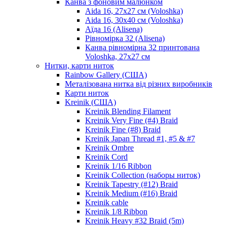
Канва з фоновим малюнком
Aida 16, 27х27 см (Voloshka)
Aida 16, 30х40 см (Voloshka)
Аїда 16 (Alisena)
Рівномірка 32 (Alisena)
Канва рівномірна 32 принтована
Voloshka, 27х27 см
Нитки, карти ниток
Rainbow Gallery (США)
Металізована нитка від різних виробників
Карти ниток
Kreinik (США)
Kreinik Blending Filament
Kreinik Very Fine (#4) Braid
Kreinik Fine (#8) Braid
Kreinik Japan Thread #1, #5 & #7
Kreinik Ombre
Kreinik Cord
Kreinik 1/16 Ribbon
Kreinik Collection (наборы ниток)
Kreinik Tapestry (#12) Braid
Kreinik Medium (#16) Braid
Kreinik cable
Kreinik 1/8 Ribbon
Kreinik Heavy #32 Braid (5m)