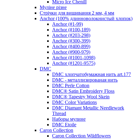
Micro Ice Chenill
Муліне різне
Стрічки для вишивання 2 мм, 4 мм
Anchor (100% длинноволокнистый хлопок)
Anchor (#1-99)
Anchor (#100-189)
Anchor (#203-298)
Anchor (#300-399)
Anchor (#400-899)
Anchor (#900-979)
Anchor (#1001-1098)
Anchor (#1201-9575)
DMC
DMC хлопчатобумажная нить art.177
DMC - металлизированая нить
DMC Perle Cotton
DMC® Satin Embroidery Floss
DMC® Tapestry Wool Skein
DMC Color Variations
DMC Diamant Metallic Needlework
Thread
Наборы мулине
DMC Etoile
Caron Collection
Caron Collection Wildflowers