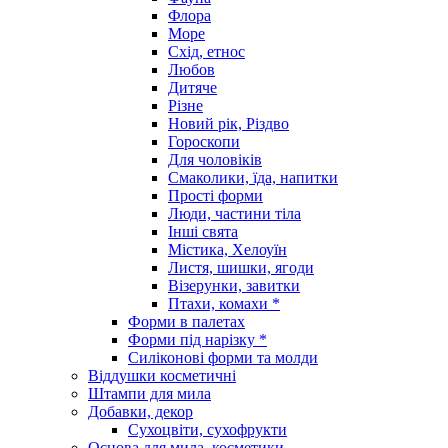
Флора
Море
Схід, етнос
Любов
Дитяче
Різне
Новий рік, Різдво
Гороскопи
Для чоловіків
Смаколики, їда, напитки
Прості форми
Люди, частини тіла
Інші свята
Містика, Хелоуїн
Листя, шишки, ягоди
Візерунки, завитки
Птахи, комахи *
Форми в палетах
Форми під нарізку *
Силіконові форми та молди
Віддушки косметичні
Штампи для мила
Добавки, декор
Сухоцвіти, сухофрукти
Основа для мила, косметики