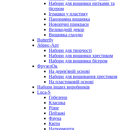
Набори для вишивки нитками та
бісером
Іграшки у пластику
Панорамна вишивка
Новорічні прикраси
Великодній декор
Вишивка гладдю
Butterfly
Абрис-Арт
Набори для творчості
Набори для вишивки хрестиком
Набори для вишивки бісером
ФрузелОк
На дерев'яній основі
Набори для вишивання хрестиком
На пластиковій основі
Набори інших виробників
Luca-S
Гобелени
Класика
Різне
Пейзажі
Фауна
Квіти
Натюрморти