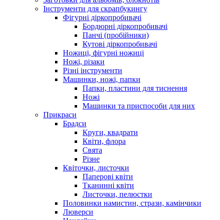
Інструменти для скрапбукингу
Фігурні діркопробивачі
Бордюрні діркопробивачі
Панчі (пробійники)
Кутові діркопробивачі
Ножиці, фігурні ножиці
Ножі, різаки
Різні інструменти
Машинки, ножі, папки
Папки, пластини для тиснення
Ножі
Машинки та приспособи для них
Прикраси
Брадси
Круги, квадрати
Квіти, флора
Свята
Різне
Квіточки, листочки
Паперові квіти
Тканинні квіти
Листочки, пелюстки
Половинки намистин, стрази, камінчики
Люверси