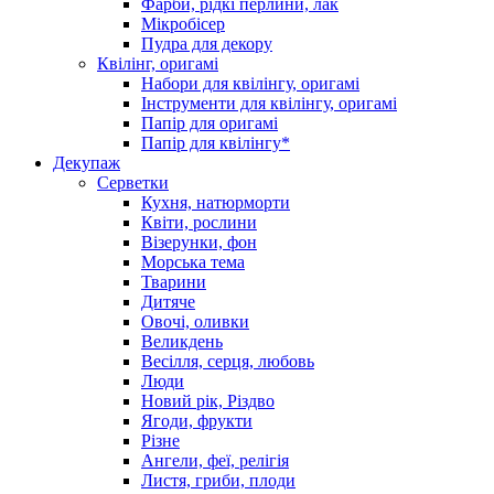
Фарби, рідкі перлини, лак
Мікробісер
Пудра для декору
Квілінг, оригамі
Набори для квілінгу, оригамі
Інструменти для квілінгу, оригамі
Папір для оригамі
Папір для квілінгу*
Декупаж
Серветки
Кухня, натюрморти
Квіти, рослини
Візерунки, фон
Морська тема
Тварини
Дитяче
Овочі, оливки
Великдень
Весілля, серця, любовь
Люди
Новий рік, Різдво
Ягоди, фрукти
Різне
Ангели, феї, релігія
Листя, гриби, плоди