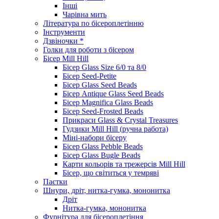
Інші
Чарівна мить
Література по бісероплетінню
Інструменти
Дзвіночки *
Голки для роботи з бісером
Бісер Mill Hill
Бісер Glass Size 6/0 та 8/0
Бісер Seed-Petite
Бісер Glass Seed Beads
Бісер Antique Glass Seed Beads
Бісер Magnifica Glass Beads
Бісер Seed-Frosted Beads
Прикраси Glass & Crystal Treasures
Гудзики Mill Hill (ручна работа)
Міні-набори бісеру
Бісер Glass Pebble Beads
Бісер Glass Bugle Beads
Карти кольорів та трежерсів Mill Hill
Бісер, що світиться у темряві
Паєтки
Шнури, дріт, нитка-гумка, мононитка
Дріт
Нитка-гумка, мононитка
Фурнітура для бісероплетіння