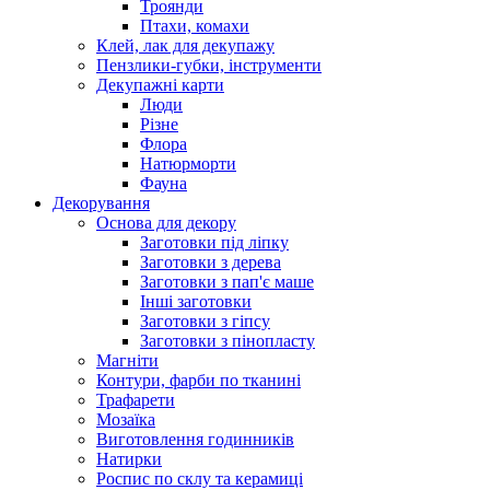
Троянди
Птахи, комахи
Клей, лак для декупажу
Пензлики-губки, інструменти
Декупажні карти
Люди
Різне
Флора
Натюрморти
Фауна
Декорування
Основа для декору
Заготовки під ліпку
Заготовки з дерева
Заготовки з пап'є маше
Інші заготовки
Заготовки з гіпсу
Заготовки з пінопласту
Магніти
Контури, фарби по тканині
Трафарети
Мозаїка
Виготовлення годинників
Натирки
Роспис по склу та керамиці