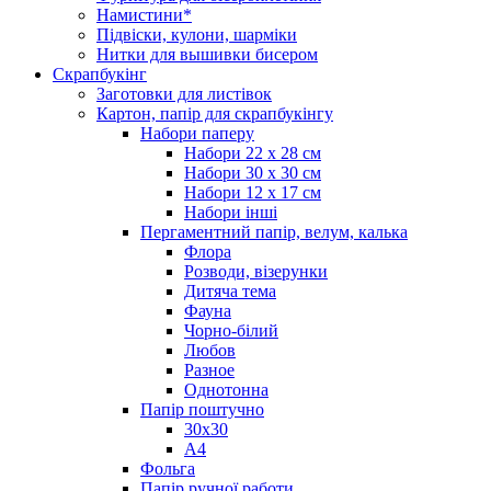
Намистини*
Підвіски, кулони, шарміки
Нитки для вышивки бисером
Скрапбукінг
Заготовки для листівок
Картон, папір для скрапбукінгу
Набори паперу
Набори 22 х 28 см
Набори 30 х 30 см
Набори 12 х 17 см
Набори інші
Пергаментний папір, велум, калька
Флора
Розводи, візерунки
Дитяча тема
Фауна
Чорно-білий
Любов
Разное
Однотонна
Папір поштучно
30х30
А4
Фольга
Папір ручної работи