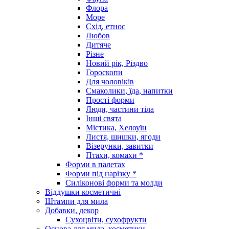
Флора
Море
Схід, етнос
Любов
Дитяче
Різне
Новий рік, Різдво
Гороскопи
Для чоловіків
Смаколики, їда, напитки
Прості форми
Люди, частини тіла
Інші свята
Містика, Хелоуїн
Листя, шишки, ягоди
Візерунки, завитки
Птахи, комахи *
Форми в палетах
Форми під нарізку *
Силіконові форми та молди
Віддушки косметичні
Штампи для мила
Добавки, декор
Сухоцвіти, сухофрукти
Основа для мила, косметики