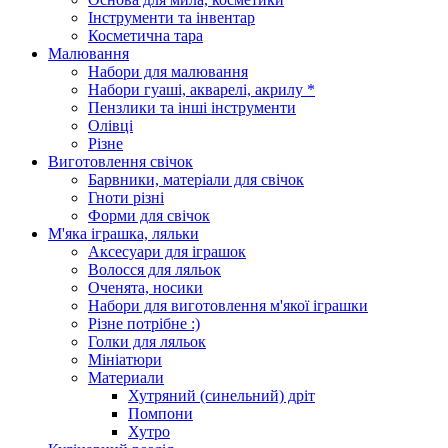
Інструменти та інвентар
Косметична тара
Малювання
Набори для малювання
Набори гуаші, акварелі, акрилу *
Пензлики та інші інструменти
Олівці
Різне
Виготовлення свічок
Барвники, матеріали для свічок
Гноти різні
Форми для свічок
М'яка іграшка, ляльки
Аксесуари для іграшок
Волосся для ляльок
Оченята, носики
Набори для виготовлення м'якої іграшки
Різне потрібне :)
Голки для ляльок
Мініатюри
Материали
Хутряний (синельний) дріт
Помпони
Хутро