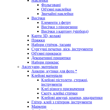
Наклейки
Фольговані
Об'ємні наклейки
Звичайні наклейки
Висічки
Елементи з фетру
Висічки з пінорезини
Висічки з картону (чіпборд)
Карти 3D, колажі
Пряжки
Набори стрічок, тасьми
Сургучні печатки, віск, інструменти
Об'ємні прикраси
Декоративні прищепки
Набори прикрас
Аксесуари, матеріали
Анкери, кутики для фото *
Клейові матеріали
Клейові пістолети, стержні,
інструменти
Клеї різного призначення
Скотч, клейкі стрічки
Клейові аркуші, крапки, квадратики
Глітер, клей з глітером, інструменти
Маркери