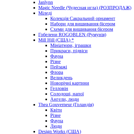
Janlynn
Magic Needle (Чудесная игла) (РОЗПРОДАЖ)
Міледі
Колекція Сакральний орнамент
Набори для вишивання бісером
Схеми для вишивання бісером
Гобелени ROGOBLEN (Румунія)
Mill Hill (США) *
Мініатюри, іграшки
Прикраси, підвіси
Фауна
Різне
Пейзажі
Флора
Великдень
Новорічні картини
Гелловін
Солодощі, напої
Ангели, люди
Thea Gouverneur (Голандія)
Квіти
Різне
Фауна
Люди
Design Works (США)