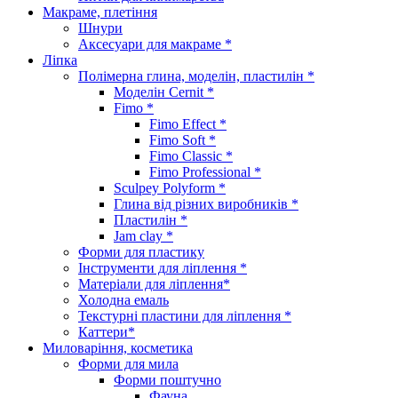
Макраме, плетіння
Шнури
Аксесуари для макраме *
Ліпка
Полімерна глина, моделін, пластилін *
Моделін Cernit *
Fimo *
Fimo Effect *
Fimo Soft *
Fimo Classic *
Fimo Professional *
Sculpey Polyform *
Глина від різних виробників *
Пластилін *
Jam clay *
Форми для пластику
Інструменти для ліплення *
Матеріали для ліплення*
Холодна емаль
Текстурні пластини для ліплення *
Каттери*
Миловаріння, косметика
Форми для мила
Форми поштучно
Фауна