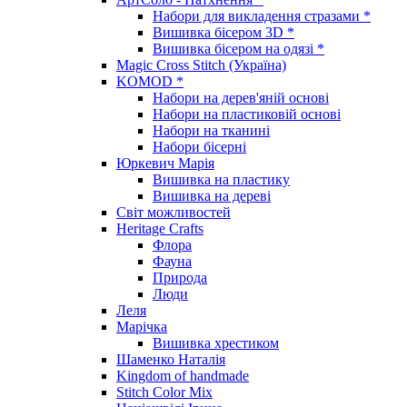
Набори для викладення стразами *
Вишивка бісером 3D *
Вишивка бісером на одязі *
Magic Cross Stitch (Україна)
KOMOD *
Набори на дерев'яній основі
Набори на пластиковій основі
Набори на тканині
Набори бісерні
Юркевич Марія
Вишивка на пластику
Вишивка на дереві
Світ можливостей
Heritage Crafts
Флора
Фауна
Природа
Люди
Леля
Марічка
Вишивка хрестиком
Шаменко Наталія
Kingdom of handmade
Stitch Color Mix