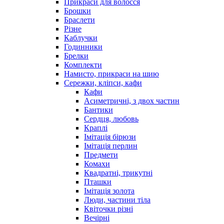
Прикраси для волосся
Брошки
Браслети
Різне
Каблучки
Годинники
Брелки
Комплекти
Намисто, прикраси на шию
Сережки, кліпси, кафи
Кафи
Асиметричні, з двох частин
Бантики
Сердця, любовь
Краплі
Імітація бірюзи
Імітація перлин
Предмети
Комахи
Квадратні, трикутні
Пташки
Імітація золота
Люди, частини тіла
Квіточки різні
Вечірні