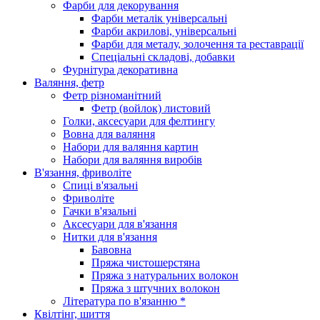
Фарби для декорування
Фарби металік універсальні
Фарби акрилові, універсальні
Фарби для металу, золочення та реставрації
Спеціальні складові, добавки
Фурнітура декоративна
Валяння, фетр
Фетр різноманітний
Фетр (войлок) листовий
Голки, аксесуари для фелтингу
Вовна для валяння
Набори для валяння картин
Набори для валяння виробів
В'язання, фриволіте
Спиці в'язальні
Фриволіте
Гачки в'язальні
Аксесуари для в'язання
Нитки для в'язання
Бавовна
Пряжа чистошерстяна
Пряжа з натуральних волокон
Пряжа з штучних волокон
Література по в'язанню *
Квілтінг, шиття