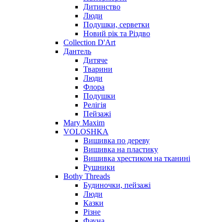
Дитинство
Люди
Подушки, серветки
Новий рік та Різдво
Collection D'Art
Дантель
Дитяче
Тварини
Люди
Флора
Подушки
Релігія
Пейзажі
Mary Maxim
VOLOSHKA
Вишивка по дереву
Вишивка на пластику
Вишивка хрестиком на тканині
Рушники
Bothy Threads
Будиночки, пейзажі
Люди
Казки
Різне
Фауна