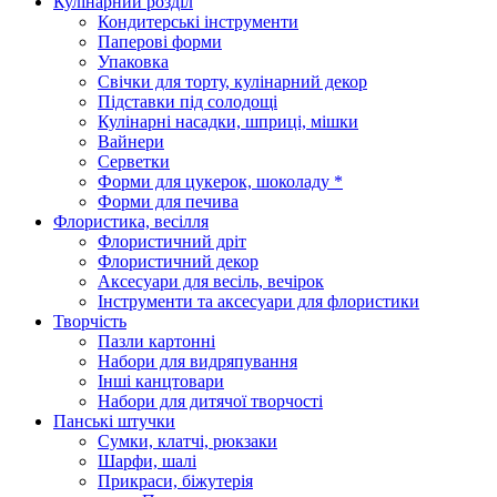
Кулінарний розділ
Кондитерські інструменти
Паперові форми
Упаковка
Свічки для торту, кулінарний декор
Підставки під солодощі
Кулінарні насадки, шприці, мішки
Вайнери
Серветки
Форми для цукерок, шоколаду *
Форми для печива
Флористика, весілля
Флористичний дріт
Флористичний декор
Аксесуари для весіль, вечірок
Інструменти та аксесуари для флористики
Творчість
Пазли картонні
Набори для видряпування
Інші канцтовари
Набори для дитячої творчості
Панські штучки
Сумки, клатчі, рюкзаки
Шарфи, шалі
Прикраси, біжутерія