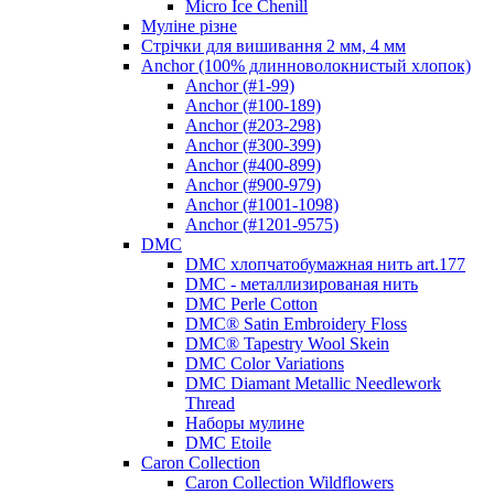
Micro Ice Chenill
Муліне різне
Стрічки для вишивання 2 мм, 4 мм
Anchor (100% длинноволокнистый хлопок)
Anchor (#1-99)
Anchor (#100-189)
Anchor (#203-298)
Anchor (#300-399)
Anchor (#400-899)
Anchor (#900-979)
Anchor (#1001-1098)
Anchor (#1201-9575)
DMC
DMC хлопчатобумажная нить art.177
DMC - металлизированая нить
DMC Perle Cotton
DMC® Satin Embroidery Floss
DMC® Tapestry Wool Skein
DMC Color Variations
DMC Diamant Metallic Needlework
Thread
Наборы мулине
DMC Etoile
Caron Collection
Caron Collection Wildflowers