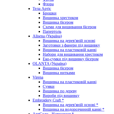
Флора
Тела Артіс
Брошки
Вишивка хрестиком
Вишивка бісером
Схеми для вишивання бісером
Папертоль
Alisena (Україна)
Вишивка на дерев'яній основі
Заготовки з фанери під вишивку
Вишивка на пластиковій канві
Набори для вишивання хрестиком
Еко-сумки під вишивку бісером
OLANTA (Україна)
Вишивка бісером
Вишивка нитками
Virena
Вишивка на пластиковій канві
Сумки
Вишивка по дереву
Вироби під вишивку
Embroidery Craft *
Вишивка на дерев'яній основі *
Вишивка на водорозчинній канві *
АртСоло - Натхнення *