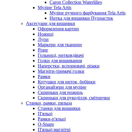
Caron Collection Waterlilies
Муліне Tela Artis
Муліне ручного фарбування Tela Artis
Нитка для вишивки Пухнастик
Аксесуари для вишивки
Оформлення картин
Ножиці
Лупи
Маркери для тканини
Різне
Гольниці, нитковдівачі
Голки для вишивання
Наперстки, вспорювачі, різаки
Магніти-тримачі голки
Рамки
Котушки для ниток, бобінки
Органайзери для муліне
Скриньки для ножиць
Скриньки для рукоділля, смітнички
Станки, рамки, пяльца
Станки для вишивки
П'яльці
Рамки-п'яльці
Q-Snaps
П'яльці магнітні