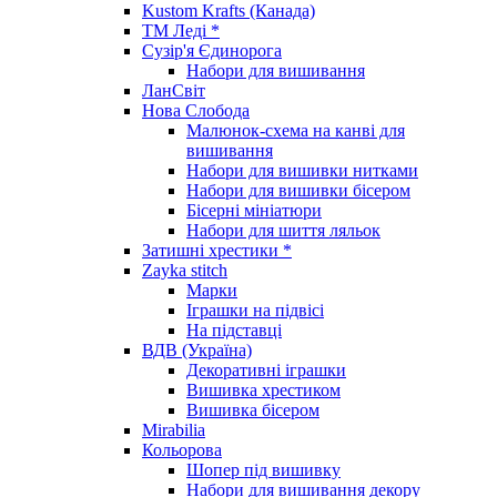
Kustom Krafts (Канада)
ТМ Леді *
Сузір'я Єдинорога
Набори для вишивання
ЛанСвіт
Нова Слобода
Малюнок-схема на канві для
вишивання
Набори для вишивки нитками
Набори для вишивки бісером
Бісерні мініатюри
Набори для шиття ляльок
Затишні хрестики *
Zayka stitch
Марки
Іграшки на підвісі
На підставці
ВДВ (Україна)
Декоративні іграшки
Вишивка хрестиком
Вишивка бісером
Mirabilia
Кольорова
Шопер під вишивку
Набори для вишивання декору