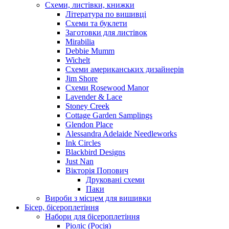
Схеми, листівки, книжки
Література по вишивці
Схеми та буклети
Заготовки для листівок
Mirabilia
Debbie Mumm
Wichelt
Схеми американських дизайнерів
Jim Shore
Cхеми Rosewood Manor
Lavender & Lace
Stoney Creek
Cottage Garden Samplings
Glendon Place
Alessandra Adelaide Needleworks
Ink Circles
Blackbird Designs
Just Nan
Вікторія Попович
Друковані схеми
Паки
Вироби з місцем для вишивки
Бісер, бісероплетіння
Набори для бісероплетіння
Ріоліс (Росія)