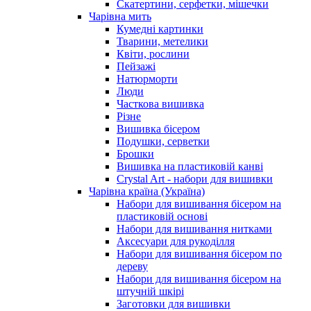
Скатертини, серфетки, мішечки
Чарiвна мить
Кумедні картинки
Тварини, метелики
Квіти, рослини
Пейзажі
Натюрморти
Люди
Часткова вишивка
Різне
Вишивка бісером
Подушки, серветки
Брошки
Вишивка на пластиковій канві
Crystal Art - набори для вишивки
Чарівна країна (Україна)
Набори для вишивання бісером на
пластиковій основі
Набори для вишивання нитками
Аксесуари для рукоділля
Набори для вишивання бісером по
дереву
Набори для вишивання бісером на
штучній шкірі
Заготовки для вишивки