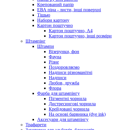
Крепований папір
ЕВА піна - листи, інші поверхні
Тішью
Набори картону
Картон поштучно
Картон поштучно, А4
Картон поштучно, інші розміри
Штампінг
Штампи
Візерунки, фон
Фауна
Різне
Поздоровляємо
Надписи різноманітні
Надписи
Любов, дружба
Флора
Фарба для штампінгу
Пігментні чорнила
Дистресингові чорнила
Крейдовані чорнила
На основі барвника (dye ink)
Аксесуари для штампінгу
Трафарети
Заготовки для альбомів, блокнотів