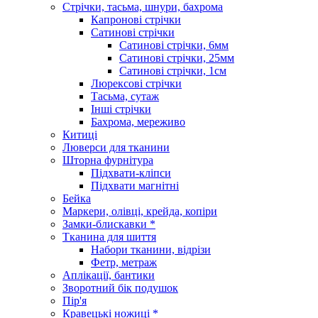
Стрічки, тасьма, шнури, бахрома
Капронові стрічки
Сатинові стрічки
Сатинові стрічки, 6мм
Сатинові стрічки, 25мм
Сатинові стрічки, 1см
Люрексові стрічки
Тасьма, сутаж
Інші стрічки
Бахрома, мереживо
Китиці
Люверси для тканини
Шторна фурнітура
Підхвати-кліпси
Підхвати магнітні
Бейка
Маркери, олівці, крейда, копіри
Замки-блискавки *
Тканина для шиття
Набори тканини, відрізи
Фетр, метраж
Аплікації, бантики
Зворотний бік подушок
Пір'я
Кравецькі ножиці *