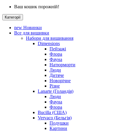
Ваш кошик порожній!
Категорії
new
Новинки
Все для вишивки
Набори для вишивання
Dimensions
Пейзажі
Флора
Фауна
Натюрморти
Люди
Дитяче
Новорічне
Різне
Lanarte (Голандія)
Люди
Фауна
Флора
Bucilla (США)
Vervaco (Бельгія)
Подушки
Картини