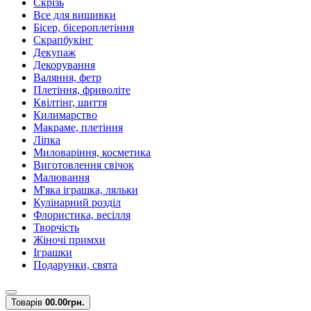
Скрізь
Все для вишивки
Бісер, бісероплетіння
Скрапбукінг
Декупаж
Декорування
Валяння, фетр
Плетіння, фриволіте
Квілтінг, шиття
Килимарство
Макраме, плетіння
Ліпка
Миловаріння, косметика
Виготовлення свічок
Малювання
М'яка іграшка, ляльки
Кулінарний розділ
Флористика, весілля
Творчість
Жіночі примхи
Іграшки
Подарунки, свята
Товарів
0
0.00грн.