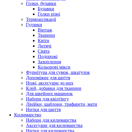
Голки, булавки
Булавки
Голки різні
Термоаплікації
Гудзики
Вінтаж
Тварини
Квіти
Дитячі
Свята
Подорожі
Захоплення
Кольорові мікси
Фурнітура для сумок, шкатулок
Допоміжне для шиття
Ножі, аксесуари до них
Клей, добавки для тканини
Для швейних машинок
Набори для квілтінгу
Лінійки, шаблони, трафарети, мати
Нитки для шиття
Килимарство
Набори для килимарства
Аксесуари для килимарства
Нитки для килимарства