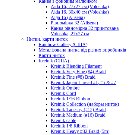
Канва з фоновим малюнком
Aida 16, 27х27 см (Voloshka)
Aida 16, 30х40 см (Voloshka)
Аїда 16 (Alisena)
Рівномірка 32 (Alisena)
Канва рівномірна 32 принтована
Voloshka, 27х27 см
Нитки, карти ниток
Rainbow Gallery (США)
Металізована нитка від різних виробників
Карти ниток
Kreinik (США)
Kreinik Blending Filament
Kreinik Very Fine (#4) Braid
Kreinik Fine (#8) Braid
Kreinik Japan Thread #1, #5 & #7
Kreinik Ombre
Kreinik Cord
Kreinik 1/16 Ribbon
Kreinik Collection (наборы ниток)
Kreinik Tapestry (#12) Braid
Kreinik Medium (#16) Braid
Kreinik cable
Kreinik 1/8 Ribbon
Kreinik Heavy #32 Braid (5m)