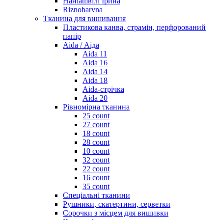
Наніашвілі Ірина
Riznobarvna
Тканина для вишивання
Пластикова канва, страмін, перфорований
папір
Aida / Аіда
Aida 11
Aida 16
Aida 14
Aida 18
Aida-стрічка
Aida 20
Рівномірна тканина
25 count
27 count
18 count
28 count
10 count
32 count
22 count
16 count
35 count
Спеціальні тканини
Рушники, скатертини, серветки
Сорочки з місцем для вишивки