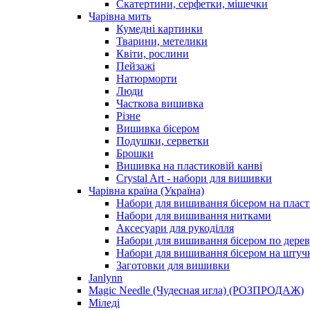
Скатертини, серфетки, мішечки
Чарiвна мить
Кумедні картинки
Тварини, метелики
Квіти, рослини
Пейзажі
Натюрморти
Люди
Часткова вишивка
Різне
Вишивка бісером
Подушки, серветки
Брошки
Вишивка на пластиковій канві
Crystal Art - набори для вишивки
Чарівна країна (Україна)
Набори для вишивання бісером на пласт
Набори для вишивання нитками
Аксесуари для рукоділля
Набори для вишивання бісером по дерев
Набори для вишивання бісером на штучн
Заготовки для вишивки
Janlynn
Magic Needle (Чудесная игла) (РОЗПРОДАЖ)
Міледі