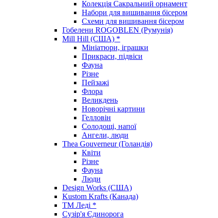
Колекція Сакральний орнамент
Набори для вишивання бісером
Схеми для вишивання бісером
Гобелени ROGOBLEN (Румунія)
Mill Hill (США) *
Мініатюри, іграшки
Прикраси, підвіси
Фауна
Різне
Пейзажі
Флора
Великдень
Новорічні картини
Гелловін
Солодощі, напої
Ангели, люди
Thea Gouverneur (Голандія)
Квіти
Різне
Фауна
Люди
Design Works (США)
Kustom Krafts (Канада)
ТМ Леді *
Сузір'я Єдинорога