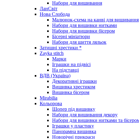
Набори для вишивання
ЛанСвіт
Нова Слобода
Малюнок-схема на канві для вишивання
Набори для вишивки нитками
Набори для вишивки бісером
Бісерні мініатюри
Набори для шиття ляльок
Затишні хрестики *
Zayka stitch
Марки
Іграшки на підвісі
На підставці
ВДВ (Україна)
Декоративні іграшки
Вишивка хрестиком
Вишивка бісером
Mirabilia
Кольорова
Шопер під вишивку
Набори для вишивання декору
Набори для вишивки нитками та бісеро
Іграшки у пластику
Панорамна вишивка
Новорічні прикраси