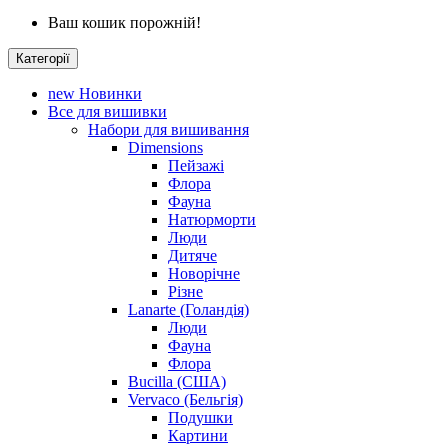
Ваш кошик порожній!
Категорії
new
Новинки
Все для вишивки
Набори для вишивання
Dimensions
Пейзажі
Флора
Фауна
Натюрморти
Люди
Дитяче
Новорічне
Різне
Lanarte (Голандія)
Люди
Фауна
Флора
Bucilla (США)
Vervaco (Бельгія)
Подушки
Картини