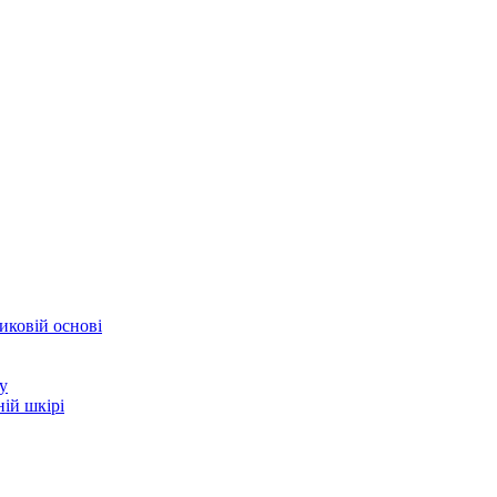
иковій основі
у
ій шкірі