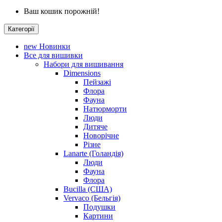
Ваш кошик порожній!
Категорії
new
Новинки
Все для вишивки
Набори для вишивання
Dimensions
Пейзажі
Флора
Фауна
Натюрморти
Люди
Дитяче
Новорічне
Різне
Lanarte (Голандія)
Люди
Фауна
Флора
Bucilla (США)
Vervaco (Бельгія)
Подушки
Картини