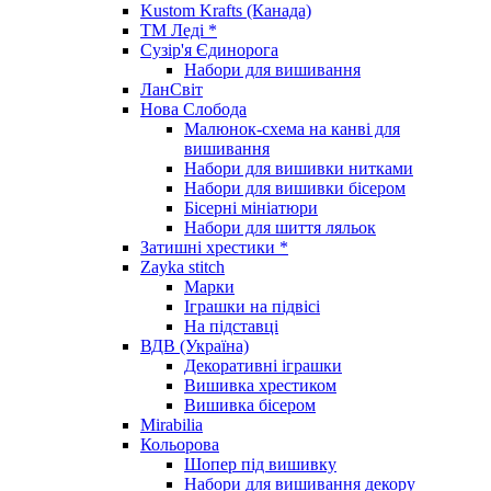
Kustom Krafts (Канада)
ТМ Леді *
Сузір'я Єдинорога
Набори для вишивання
ЛанСвіт
Нова Слобода
Малюнок-схема на канві для
вишивання
Набори для вишивки нитками
Набори для вишивки бісером
Бісерні мініатюри
Набори для шиття ляльок
Затишні хрестики *
Zayka stitch
Марки
Іграшки на підвісі
На підставці
ВДВ (Україна)
Декоративні іграшки
Вишивка хрестиком
Вишивка бісером
Mirabilia
Кольорова
Шопер під вишивку
Набори для вишивання декору