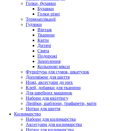
Голки, булавки
Булавки
Голки різні
Термоаплікації
Гудзики
Вінтаж
Тварини
Квіти
Дитячі
Свята
Подорожі
Захоплення
Кольорові мікси
Фурнітура для сумок, шкатулок
Допоміжне для шиття
Ножі, аксесуари до них
Клей, добавки для тканини
Для швейних машинок
Набори для квілтінгу
Лінійки, шаблони, трафарети, мати
Нитки для шиття
Килимарство
Набори для килимарства
Аксесуари для килимарства
Нитки для килимарства