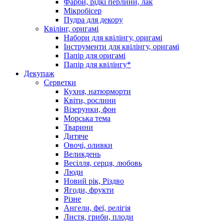
Фарби, рідкі перлини, лак
Мікробісер
Пудра для декору
Квілінг, оригамі
Набори для квілінгу, оригамі
Інструменти для квілінгу, оригамі
Папір для оригамі
Папір для квілінгу*
Декупаж
Серветки
Кухня, натюрморти
Квіти, рослини
Візерунки, фон
Морська тема
Тварини
Дитяче
Овочі, оливки
Великдень
Весілля, серця, любовь
Люди
Новий рік, Різдво
Ягоди, фрукти
Різне
Ангели, феї, релігія
Листя, гриби, плоди