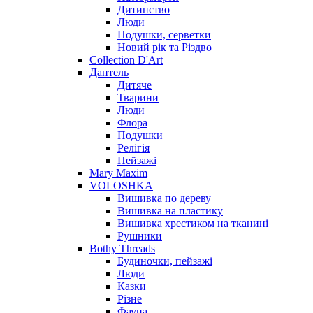
Дитинство
Люди
Подушки, серветки
Новий рік та Різдво
Collection D'Art
Дантель
Дитяче
Тварини
Люди
Флора
Подушки
Релігія
Пейзажі
Mary Maxim
VOLOSHKA
Вишивка по дереву
Вишивка на пластику
Вишивка хрестиком на тканині
Рушники
Bothy Threads
Будиночки, пейзажі
Люди
Казки
Різне
Фауна