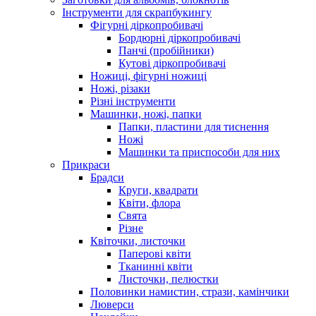
Інструменти для скрапбукингу
Фігурні діркопробивачі
Бордюрні діркопробивачі
Панчі (пробійники)
Кутові діркопробивачі
Ножиці, фігурні ножиці
Ножі, різаки
Різні інструменти
Машинки, ножі, папки
Папки, пластини для тиснення
Ножі
Машинки та приспособи для них
Прикраси
Брадси
Круги, квадрати
Квіти, флора
Свята
Різне
Квіточки, листочки
Паперові квіти
Тканинні квіти
Листочки, пелюстки
Половинки намистин, стрази, камінчики
Люверси