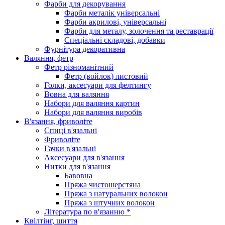
Фарби для декорування
Фарби металік універсальні
Фарби акрилові, універсальні
Фарби для металу, золочення та реставрації
Спеціальні складові, добавки
Фурнітура декоративна
Валяння, фетр
Фетр різноманітний
Фетр (войлок) листовий
Голки, аксесуари для фелтингу
Вовна для валяння
Набори для валяння картин
Набори для валяння виробів
В'язання, фриволіте
Спиці в'язальні
Фриволіте
Гачки в'язальні
Аксесуари для в'язання
Нитки для в'язання
Бавовна
Пряжа чистошерстяна
Пряжа з натуральних волокон
Пряжа з штучних волокон
Література по в'язанню *
Квілтінг, шиття