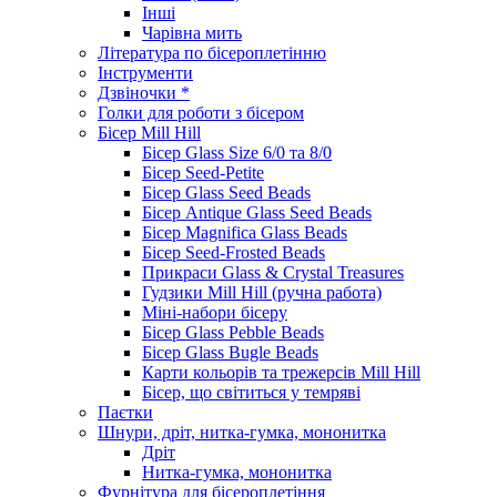
Інші
Чарівна мить
Література по бісероплетінню
Інструменти
Дзвіночки *
Голки для роботи з бісером
Бісер Mill Hill
Бісер Glass Size 6/0 та 8/0
Бісер Seed-Petite
Бісер Glass Seed Beads
Бісер Antique Glass Seed Beads
Бісер Magnifica Glass Beads
Бісер Seed-Frosted Beads
Прикраси Glass & Crystal Treasures
Гудзики Mill Hill (ручна работа)
Міні-набори бісеру
Бісер Glass Pebble Beads
Бісер Glass Bugle Beads
Карти кольорів та трежерсів Mill Hill
Бісер, що світиться у темряві
Паєтки
Шнури, дріт, нитка-гумка, мононитка
Дріт
Нитка-гумка, мононитка
Фурнітура для бісероплетіння