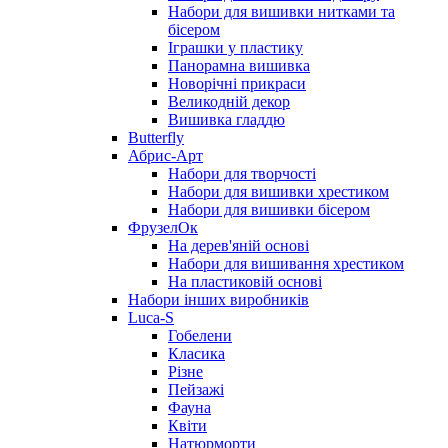
Набори для вишивки нитками та
бісером
Іграшки у пластику
Панорамна вишивка
Новорічні прикраси
Великодній декор
Вишивка гладдю
Butterfly
Абрис-Арт
Набори для творчості
Набори для вишивки хрестиком
Набори для вишивки бісером
ФрузелОк
На дерев'яній основі
Набори для вишивання хрестиком
На пластиковій основі
Набори інших виробників
Luca-S
Гобелени
Класика
Різне
Пейзажі
Фауна
Квіти
Натюрморти