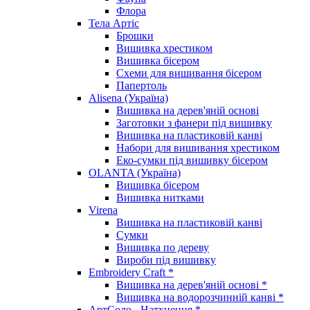
Флора
Тела Артіс
Брошки
Вишивка хрестиком
Вишивка бісером
Схеми для вишивання бісером
Папертоль
Alisena (Україна)
Вишивка на дерев'яній основі
Заготовки з фанери під вишивку
Вишивка на пластиковій канві
Набори для вишивання хрестиком
Еко-сумки під вишивку бісером
OLANTA (Україна)
Вишивка бісером
Вишивка нитками
Virena
Вишивка на пластиковій канві
Сумки
Вишивка по дереву
Вироби під вишивку
Embroidery Craft *
Вишивка на дерев'яній основі *
Вишивка на водорозчинній канві *
АртСоло - Натхнення *