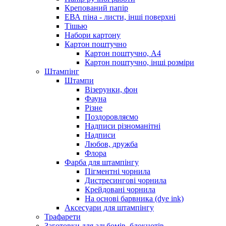
Крепований папір
ЕВА піна - листи, інші поверхні
Тішью
Набори картону
Картон поштучно
Картон поштучно, А4
Картон поштучно, інші розміри
Штампінг
Штампи
Візерунки, фон
Фауна
Різне
Поздоровляємо
Надписи різноманітні
Надписи
Любов, дружба
Флора
Фарба для штампінгу
Пігментні чорнила
Дистресингові чорнила
Крейдовані чорнила
На основі барвника (dye ink)
Аксесуари для штампінгу
Трафарети
Заготовки для альбомів, блокнотів