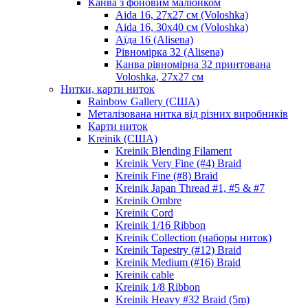
Канва з фоновим малюнком
Aida 16, 27х27 см (Voloshka)
Aida 16, 30х40 см (Voloshka)
Аїда 16 (Alisena)
Рівномірка 32 (Alisena)
Канва рівномірна 32 принтована
Voloshka, 27х27 см
Нитки, карти ниток
Rainbow Gallery (США)
Металізована нитка від різних виробників
Карти ниток
Kreinik (США)
Kreinik Blending Filament
Kreinik Very Fine (#4) Braid
Kreinik Fine (#8) Braid
Kreinik Japan Thread #1, #5 & #7
Kreinik Ombre
Kreinik Cord
Kreinik 1/16 Ribbon
Kreinik Collection (наборы ниток)
Kreinik Tapestry (#12) Braid
Kreinik Medium (#16) Braid
Kreinik cable
Kreinik 1/8 Ribbon
Kreinik Heavy #32 Braid (5m)