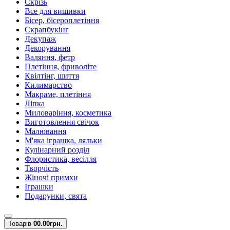
Скрізь
Все для вишивки
Бісер, бісероплетіння
Скрапбукінг
Декупаж
Декорування
Валяння, фетр
Плетіння, фриволіте
Квілтінг, шиття
Килимарство
Макраме, плетіння
Ліпка
Миловаріння, косметика
Виготовлення свічок
Малювання
М'яка іграшка, ляльки
Кулінарний розділ
Флористика, весілля
Творчість
Жіночі примхи
Іграшки
Подарунки, свята
Товарів
0
0.00грн.