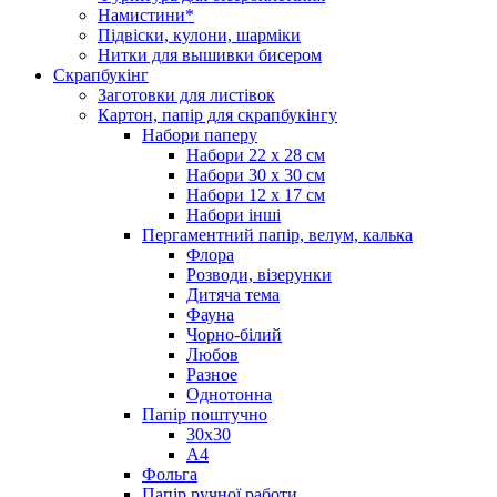
Намистини*
Підвіски, кулони, шарміки
Нитки для вышивки бисером
Скрапбукінг
Заготовки для листівок
Картон, папір для скрапбукінгу
Набори паперу
Набори 22 х 28 см
Набори 30 х 30 см
Набори 12 х 17 см
Набори інші
Пергаментний папір, велум, калька
Флора
Розводи, візерунки
Дитяча тема
Фауна
Чорно-білий
Любов
Разное
Однотонна
Папір поштучно
30х30
А4
Фольга
Папір ручної работи