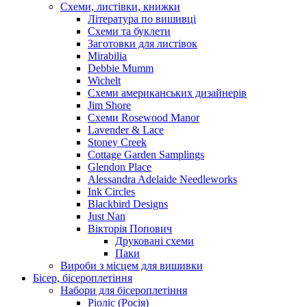
Схеми, листівки, книжки
Література по вишивці
Схеми та буклети
Заготовки для листівок
Mirabilia
Debbie Mumm
Wichelt
Схеми американських дизайнерів
Jim Shore
Cхеми Rosewood Manor
Lavender & Lace
Stoney Creek
Cottage Garden Samplings
Glendon Place
Alessandra Adelaide Needleworks
Ink Circles
Blackbird Designs
Just Nan
Вікторія Попович
Друковані схеми
Паки
Вироби з місцем для вишивки
Бісер, бісероплетіння
Набори для бісероплетіння
Ріоліс (Росія)