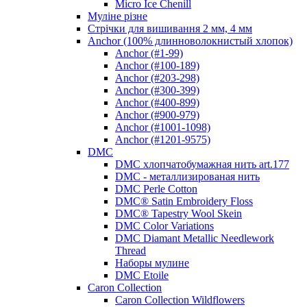
Micro Ice Chenill
Муліне різне
Стрічки для вишивання 2 мм, 4 мм
Anchor (100% длинноволокнистый хлопок)
Anchor (#1-99)
Anchor (#100-189)
Anchor (#203-298)
Anchor (#300-399)
Anchor (#400-899)
Anchor (#900-979)
Anchor (#1001-1098)
Anchor (#1201-9575)
DMC
DMC хлопчатобумажная нить art.177
DMC - металлизированая нить
DMC Perle Cotton
DMC® Satin Embroidery Floss
DMC® Tapestry Wool Skein
DMC Color Variations
DMC Diamant Metallic Needlework
Thread
Наборы мулине
DMC Etoile
Caron Collection
Caron Collection Wildflowers