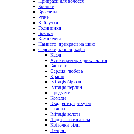
Прикраси для волосся
Брошки
Браслети
Різне
Каблучки
Годинники
Брелки
Комплекти
Намисто, прикраси на шию
Сережки, кліпси, кафи
Кафи
Асиметричні, з двох частин
Бантики
Сердця, любовь
Краплі
Імітація бірюзи
Імітація перлин
Предмети
Комахи
Квадратні, трикутні
Пташки
Імітація золота
Люди, частини тіла
Квіточки різні
Вечірні