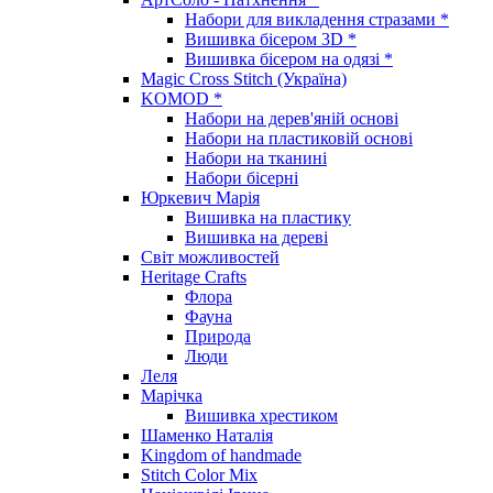
Набори для викладення стразами *
Вишивка бісером 3D *
Вишивка бісером на одязі *
Magic Cross Stitch (Україна)
KOMOD *
Набори на дерев'яній основі
Набори на пластиковій основі
Набори на тканині
Набори бісерні
Юркевич Марія
Вишивка на пластику
Вишивка на дереві
Світ можливостей
Heritage Crafts
Флора
Фауна
Природа
Люди
Леля
Марічка
Вишивка хрестиком
Шаменко Наталія
Kingdom of handmade
Stitch Color Mix