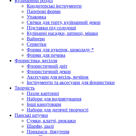
Кулінарний розділ
Кондитерські інструменти
Паперові форми
Упаковка
Свічки для торту, кулінарний декор
Підставки під солодощі
Кулінарні насадки, шприці, мішки
Вайнери
Серветки
Форми для цукерок, шоколаду *
Форми для печива
Флористика, весілля
Флористичний дріт
Флористичний декор
Аксесуари для весіль, вечірок
Інструменти та аксесуари для флористики
Творчість
Пазли картонні
Набори для видряпування
Інші канцтовари
Набори для дитячої творчості
Панські штучки
Сумки, клатчі, рюкзаки
Шарфи, шалі
Прикраси, біжутерія