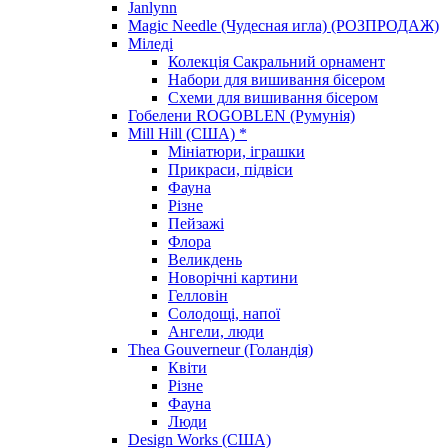
Janlynn
Magic Needle (Чудесная игла) (РОЗПРОДАЖ)
Міледі
Колекція Сакральний орнамент
Набори для вишивання бісером
Схеми для вишивання бісером
Гобелени ROGOBLEN (Румунія)
Mill Hill (США) *
Мініатюри, іграшки
Прикраси, підвіси
Фауна
Різне
Пейзажі
Флора
Великдень
Новорічні картини
Гелловін
Солодощі, напої
Ангели, люди
Thea Gouverneur (Голандія)
Квіти
Різне
Фауна
Люди
Design Works (США)