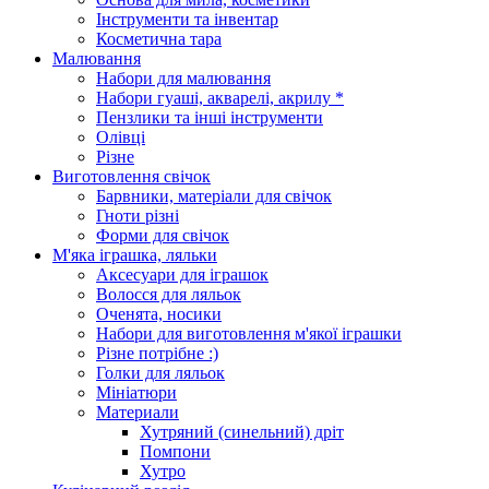
Інструменти та інвентар
Косметична тара
Малювання
Набори для малювання
Набори гуаші, акварелі, акрилу *
Пензлики та інші інструменти
Олівці
Різне
Виготовлення свічок
Барвники, матеріали для свічок
Гноти різні
Форми для свічок
М'яка іграшка, ляльки
Аксесуари для іграшок
Волосся для ляльок
Оченята, носики
Набори для виготовлення м'якої іграшки
Різне потрібне :)
Голки для ляльок
Мініатюри
Материали
Хутряний (синельний) дріт
Помпони
Хутро