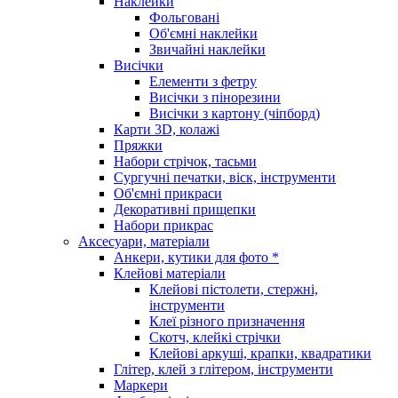
Наклейки
Фольговані
Об'ємні наклейки
Звичайні наклейки
Висічки
Елементи з фетру
Висічки з пінорезини
Висічки з картону (чіпборд)
Карти 3D, колажі
Пряжки
Набори стрічок, тасьми
Сургучні печатки, віск, інструменти
Об'ємні прикраси
Декоративні прищепки
Набори прикрас
Аксесуари, матеріали
Анкери, кутики для фото *
Клейові матеріали
Клейові пістолети, стержні,
інструменти
Клеї різного призначення
Скотч, клейкі стрічки
Клейові аркуші, крапки, квадратики
Глітер, клей з глітером, інструменти
Маркери