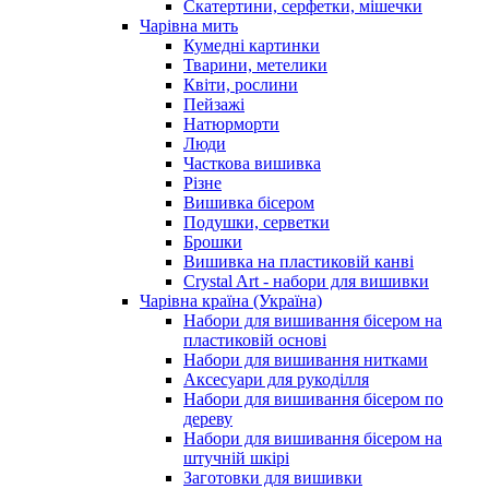
Скатертини, серфетки, мішечки
Чарiвна мить
Кумедні картинки
Тварини, метелики
Квіти, рослини
Пейзажі
Натюрморти
Люди
Часткова вишивка
Різне
Вишивка бісером
Подушки, серветки
Брошки
Вишивка на пластиковій канві
Crystal Art - набори для вишивки
Чарівна країна (Україна)
Набори для вишивання бісером на
пластиковій основі
Набори для вишивання нитками
Аксесуари для рукоділля
Набори для вишивання бісером по
дереву
Набори для вишивання бісером на
штучній шкірі
Заготовки для вишивки