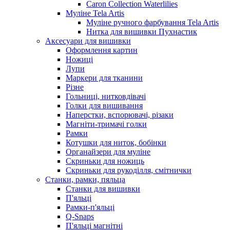
Caron Collection Waterlilies
Муліне Tela Artis
Муліне ручного фарбування Tela Artis
Нитка для вишивки Пухнастик
Аксесуари для вишивки
Оформлення картин
Ножиці
Лупи
Маркери для тканини
Різне
Гольниці, нитковдівачі
Голки для вишивання
Наперстки, вспорювачі, різаки
Магніти-тримачі голки
Рамки
Котушки для ниток, бобінки
Органайзери для муліне
Скриньки для ножиць
Скриньки для рукоділля, смітнички
Станки, рамки, пяльца
Станки для вишивки
П'яльці
Рамки-п'яльці
Q-Snaps
П'яльці магнітні