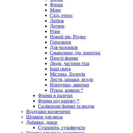
Флора
Море
Схід, етнос
Любов
Дитяче
Різне
Новий рік, Різдво
Гороскопи
Для чоловіків
Смаколики, їда, напитки
Прості форми
Люди, частини тіла
Інші свята
Містика, Хелоуїн
Листя, шишки, ягоди
Візерунки, завитки
Птахи, комахи *
Форми в палетах
Форми під нарізку *
Силіконові форми та молди
Віддушки косметичні
Штампи для мила
Добавки, декор
Сухоцвіти, сухофрукти
Основа для мила, косметики