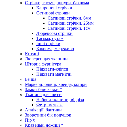
Стрічки, тасьма, шнури, бахрома
Капронові стрічки
Сатинові стрічки
Сатинові стрічки, 6мм
Сатинові стрічки, 25мм
Сатинові стрічки, 1см
Люрексові стрічки
Тасьма, сутаж
Інші стрічки
Бахрома, мереживо
Китиці
Люверси для тканини
Шторна фурнітура
Підхвати-кліпси
Підхвати магнітні
Бейка
Маркери, олівці, крейда, копіри
Замки-блискавки *
Тканина для шиття
Набори тканини, відрізи
Фетр, метраж
Аплікації, бантики
Зворотний бік подушок
Пір'я
Кравецькі ножиці *