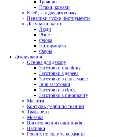
Троянди
Птахи, комахи
Клей, лак для декупажу
Пензлики-губки, інструменти
Декупажні карти
Люди
Різне
Флора
Натюрморти
Фауна
Декорування
Основа для декору
Заготовки під ліпку
Заготовки з дерева
Заготовки з пап'є маше
Інші заготовки
Заготовки з гіпсу
Заготовки з пінопласту
Магніти
Контури, фарби по тканині
Трафарети
Мозаїка
Виготовлення годинників
Натирки
Роспис по склу та керамиці