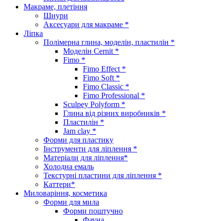
Макраме, плетіння
Шнури
Аксесуари для макраме *
Ліпка
Полімерна глина, моделін, пластилін *
Моделін Cernit *
Fimo *
Fimo Effect *
Fimo Soft *
Fimo Classic *
Fimo Professional *
Sculpey Polyform *
Глина від різних виробників *
Пластилін *
Jam clay *
Форми для пластику
Інструменти для ліплення *
Матеріали для ліплення*
Холодна емаль
Текстурні пластини для ліплення *
Каттери*
Миловаріння, косметика
Форми для мила
Форми поштучно
Фауна