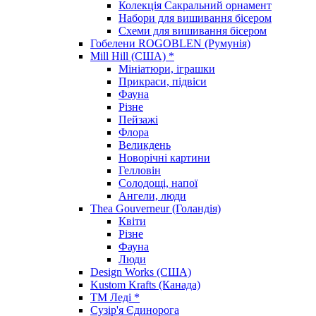
Колекція Сакральний орнамент
Набори для вишивання бісером
Схеми для вишивання бісером
Гобелени ROGOBLEN (Румунія)
Mill Hill (США) *
Мініатюри, іграшки
Прикраси, підвіси
Фауна
Різне
Пейзажі
Флора
Великдень
Новорічні картини
Гелловін
Солодощі, напої
Ангели, люди
Thea Gouverneur (Голандія)
Квіти
Різне
Фауна
Люди
Design Works (США)
Kustom Krafts (Канада)
ТМ Леді *
Сузір'я Єдинорога