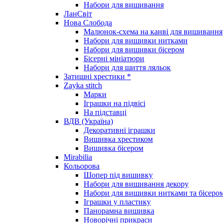
Набори для вишивання
ЛанСвіт
Нова Слобода
Малюнок-схема на канві для вишивання
Набори для вишивки нитками
Набори для вишивки бісером
Бісерні мініатюри
Набори для шиття ляльок
Затишні хрестики *
Zayka stitch
Марки
Іграшки на підвісі
На підставці
ВДВ (Україна)
Декоративні іграшки
Вишивка хрестиком
Вишивка бісером
Mirabilia
Кольорова
Шопер під вишивку
Набори для вишивання декору
Набори для вишивки нитками та бісеро
Іграшки у пластику
Панорамна вишивка
Новорічні прикраси