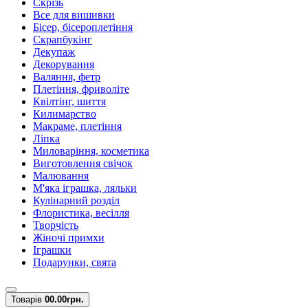
Скрізь
Все для вишивки
Бісер, бісероплетіння
Скрапбукінг
Декупаж
Декорування
Валяння, фетр
Плетіння, фриволіте
Квілтінг, шиття
Килимарство
Макраме, плетіння
Ліпка
Миловаріння, косметика
Виготовлення свічок
Малювання
М'яка іграшка, ляльки
Кулінарний розділ
Флористика, весілля
Творчість
Жіночі примхи
Іграшки
Подарунки, свята
Товарів
0
0.00грн.