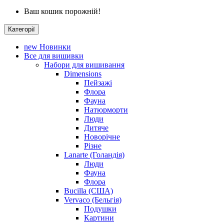
Ваш кошик порожній!
Категорії
new
Новинки
Все для вишивки
Набори для вишивання
Dimensions
Пейзажі
Флора
Фауна
Натюрморти
Люди
Дитяче
Новорічне
Різне
Lanarte (Голандія)
Люди
Фауна
Флора
Bucilla (США)
Vervaco (Бельгія)
Подушки
Картини