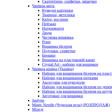
Скатертини, серфетки, мішечки
Чарiвна мить
Кумедні картинки
Тварини, метелики
Квіти, рослини
Пейзажі
Натюрморти
Люди
Часткова вишивка
Різне
Вишивка бісером
Подушки, серветки
Брошки
Вишивка на пластиковій канві
Crystal Art - набори для вишивки
Чарівна країна (Україна)
Набори для вишивання бісером на пласт
Набори для вишивання нитками
Аксесуари для рукоділля
Набори для вишивання бісером по дерев
Набори для вишивання бісером на штучн
Заготовки для вишивки
Janlynn
Magic Needle (Чудесная игла) (РОЗПРОДАЖ)
Міледі