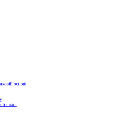
иковій основі
у
ій шкірі