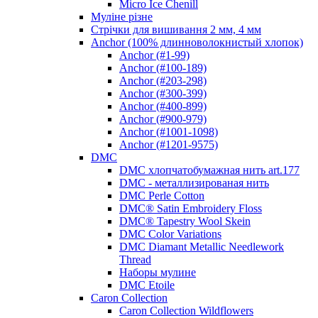
Micro Ice Chenill
Муліне різне
Стрічки для вишивання 2 мм, 4 мм
Anchor (100% длинноволокнистый хлопок)
Anchor (#1-99)
Anchor (#100-189)
Anchor (#203-298)
Anchor (#300-399)
Anchor (#400-899)
Anchor (#900-979)
Anchor (#1001-1098)
Anchor (#1201-9575)
DMC
DMC хлопчатобумажная нить art.177
DMC - металлизированая нить
DMC Perle Cotton
DMC® Satin Embroidery Floss
DMC® Tapestry Wool Skein
DMC Color Variations
DMC Diamant Metallic Needlework
Thread
Наборы мулине
DMC Etoile
Caron Collection
Caron Collection Wildflowers