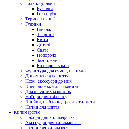
Голки, булавки
Булавки
Голки різні
Термоаплікації
Гудзики
Вінтаж
Тварини
Квіти
Дитячі
Свята
Подорожі
Захоплення
Кольорові мікси
Фурнітура для сумок, шкатулок
Допоміжне для шиття
Ножі, аксесуари до них
Клей, добавки для тканини
Для швейних машинок
Набори для квілтінгу
Лінійки, шаблони, трафарети, мати
Нитки для шиття
Килимарство
Набори для килимарства
Аксесуари для килимарства
Нитки для килимарства