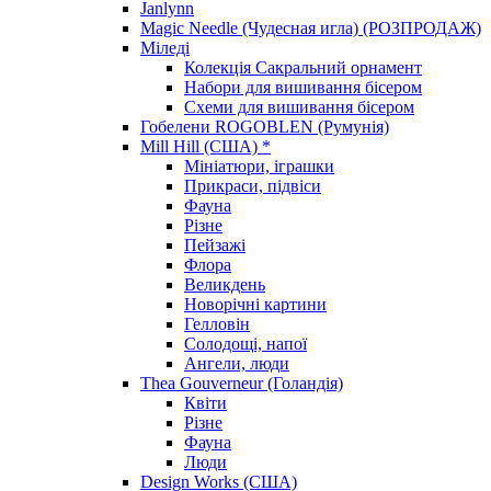
Janlynn
Magic Needle (Чудесная игла) (РОЗПРОДАЖ)
Міледі
Колекція Сакральний орнамент
Набори для вишивання бісером
Схеми для вишивання бісером
Гобелени ROGOBLEN (Румунія)
Mill Hill (США) *
Мініатюри, іграшки
Прикраси, підвіси
Фауна
Різне
Пейзажі
Флора
Великдень
Новорічні картини
Гелловін
Солодощі, напої
Ангели, люди
Thea Gouverneur (Голандія)
Квіти
Різне
Фауна
Люди
Design Works (США)