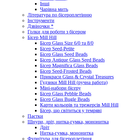
Інші
Чарівна мить
Література по бісероплетінню
Інструменти
Дзвіночки *
Голки для роботи з бісером
Бісер Mill Hill
Бісер Glass Size 6/0 та 8/0
Бісер Seed-Petite
Бісер Glass Seed Beads
Бісер Antique Glass Seed Beads
Бісер Magnifica Glass Beads
Бісер Seed-Frosted Beads
Прикраси Glass & Crystal Treasures
Гудзики Mill Hill (ручна работа)
Міні-набори бісеру
Бісер Glass Pebble Beads
Бісер Glass Bugle Beads
Карти кольорів та трежерсів Mill Hill
Бісер, що світиться у темряві
Паєтки
Шнури, дріт, нитка-гумка, мононитка
Дріт
Нитка-гумка, мононитка
Фурнітура для бісероплетіння