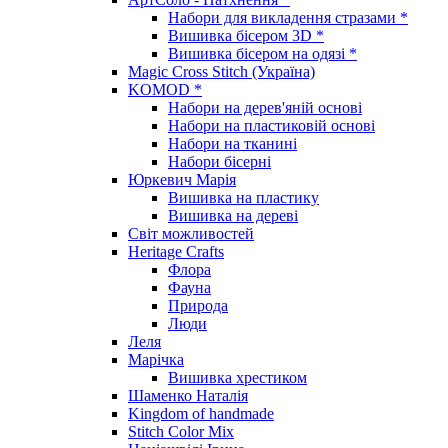
Набори для викладення стразами *
Вишивка бісером 3D *
Вишивка бісером на одязі *
Magic Cross Stitch (Україна)
KOMOD *
Набори на дерев'яній основі
Набори на пластиковій основі
Набори на тканині
Набори бісерні
Юркевич Марія
Вишивка на пластику
Вишивка на дереві
Світ можливостей
Heritage Crafts
Флора
Фауна
Природа
Люди
Леля
Марічка
Вишивка хрестиком
Шаменко Наталія
Kingdom of handmade
Stitch Color Mix