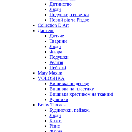
Дитинство
Люди
Подушки, серветки
Новий рік та Різдво
Collection D'Art
Дантель
Дитяче
Тварини
Люди
Флора
Подушки
Релігія
Пейзажі
Mary Maxim
VOLOSHKA
Вишивка по дереву
Вишивка на пластику
Вишивка хрестиком на тканині
Рушники
Bothy Threads
Будиночки, пейзажі
Люди
Казки
Різне
Фауна