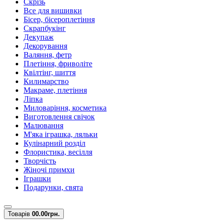
Скрізь
Все для вишивки
Бісер, бісероплетіння
Скрапбукінг
Декупаж
Декорування
Валяння, фетр
Плетіння, фриволіте
Квілтінг, шиття
Килимарство
Макраме, плетіння
Ліпка
Миловаріння, косметика
Виготовлення свічок
Малювання
М'яка іграшка, ляльки
Кулінарний розділ
Флористика, весілля
Творчість
Жіночі примхи
Іграшки
Подарунки, свята
Товарів
0
0.00грн.