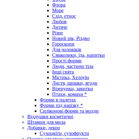
Флора
Море
Схід, етнос
Любов
Дитяче
Різне
Новий рік, Різдво
Гороскопи
Для чоловіків
Смаколики, їда, напитки
Прості форми
Люди, частини тіла
Інші свята
Містика, Хелоуїн
Листя, шишки, ягоди
Візерунки, завитки
Птахи, комахи *
Форми в палетах
Форми під нарізку *
Силіконові форми та молди
Віддушки косметичні
Штампи для мила
Добавки, декор
Сухоцвіти, сухофрукти
Основа для мила, косметики