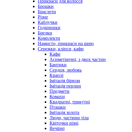
Прикраси для волосся
Брошки
Браслети
Різне
Каблучки
Годинники
Брелки
Комплекти
Намисто, прикраси на шию
Сережки, кліпси, кафи
Кафи
Асиметричні, з двох частин
Бантики
Сердця, любовь
Краплі
Імітація бірюзи
Імітація перлин
Предмети
Комахи
Квадратні, трикутні
Пташки
Імітація золота
Люди, частини тіла
Квіточки різні
Вечірні