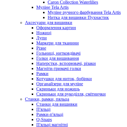
Caron Collection Waterlilies
Муліне Tela Artis
Муліне ручного фарбування Tela Artis
Нитка для вишивки Пухнастик
Аксесуари для вишивки
Оформлення картин
Ножиці
Лупи
Маркери для тканини
Різне
Гольниці, нитковдівачі
Голки для вишивання
Наперстки, вспорювачі, різаки
Магніти-тримачі голки
Рамки
Котушки для ниток, бобінки
Органайзери для муліне
Скриньки для ножиць
Скриньки для рукоділля, смітнички
Станки, рамки, пяльца
Станки для вишивки
П'яльці
Рамки-п'яльці
Q-Snaps
П'яльці магнітні