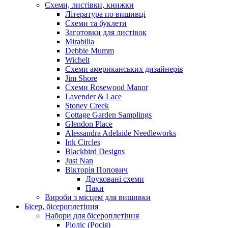
Схеми, листівки, книжки
Література по вишивці
Схеми та буклети
Заготовки для листівок
Mirabilia
Debbie Mumm
Wichelt
Схеми американських дизайнерів
Jim Shore
Cхеми Rosewood Manor
Lavender & Lace
Stoney Creek
Cottage Garden Samplings
Glendon Place
Alessandra Adelaide Needleworks
Ink Circles
Blackbird Designs
Just Nan
Вікторія Попович
Друковані схеми
Паки
Вироби з місцем для вишивки
Бісер, бісероплетіння
Набори для бісероплетіння
Ріоліс (Росія)