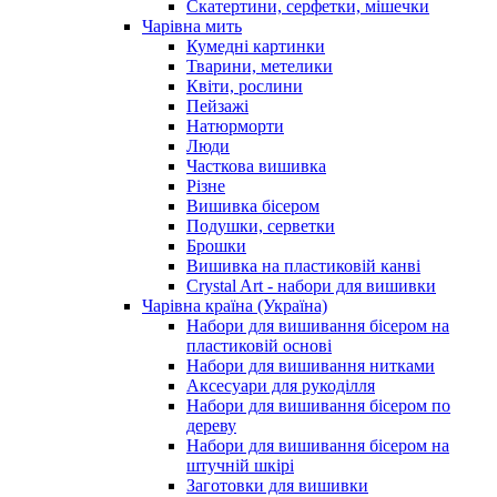
Скатертини, серфетки, мішечки
Чарiвна мить
Кумедні картинки
Тварини, метелики
Квіти, рослини
Пейзажі
Натюрморти
Люди
Часткова вишивка
Різне
Вишивка бісером
Подушки, серветки
Брошки
Вишивка на пластиковій канві
Crystal Art - набори для вишивки
Чарівна країна (Україна)
Набори для вишивання бісером на
пластиковій основі
Набори для вишивання нитками
Аксесуари для рукоділля
Набори для вишивання бісером по
дереву
Набори для вишивання бісером на
штучній шкірі
Заготовки для вишивки