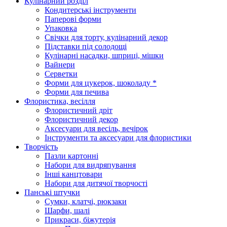
Кулінарний розділ
Кондитерські інструменти
Паперові форми
Упаковка
Свічки для торту, кулінарний декор
Підставки під солодощі
Кулінарні насадки, шприці, мішки
Вайнери
Серветки
Форми для цукерок, шоколаду *
Форми для печива
Флористика, весілля
Флористичний дріт
Флористичний декор
Аксесуари для весіль, вечірок
Інструменти та аксесуари для флористики
Творчість
Пазли картонні
Набори для видряпування
Інші канцтовари
Набори для дитячої творчості
Панські штучки
Сумки, клатчі, рюкзаки
Шарфи, шалі
Прикраси, біжутерія