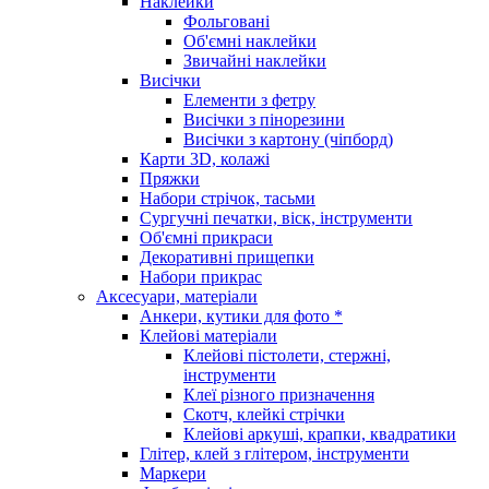
Наклейки
Фольговані
Об'ємні наклейки
Звичайні наклейки
Висічки
Елементи з фетру
Висічки з пінорезини
Висічки з картону (чіпборд)
Карти 3D, колажі
Пряжки
Набори стрічок, тасьми
Сургучні печатки, віск, інструменти
Об'ємні прикраси
Декоративні прищепки
Набори прикрас
Аксесуари, матеріали
Анкери, кутики для фото *
Клейові матеріали
Клейові пістолети, стержні,
інструменти
Клеї різного призначення
Скотч, клейкі стрічки
Клейові аркуші, крапки, квадратики
Глітер, клей з глітером, інструменти
Маркери