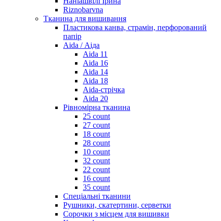
Наніашвілі Ірина
Riznobarvna
Тканина для вишивання
Пластикова канва, страмін, перфорований
папір
Aida / Аіда
Aida 11
Aida 16
Aida 14
Aida 18
Aida-стрічка
Aida 20
Рівномірна тканина
25 count
27 count
18 count
28 count
10 count
32 count
22 count
16 count
35 count
Спеціальні тканини
Рушники, скатертини, серветки
Сорочки з місцем для вишивки