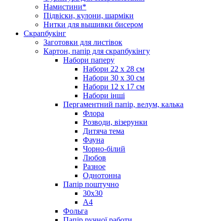
Намистини*
Підвіски, кулони, шарміки
Нитки для вышивки бисером
Скрапбукінг
Заготовки для листівок
Картон, папір для скрапбукінгу
Набори паперу
Набори 22 х 28 см
Набори 30 х 30 см
Набори 12 х 17 см
Набори інші
Пергаментний папір, велум, калька
Флора
Розводи, візерунки
Дитяча тема
Фауна
Чорно-білий
Любов
Разное
Однотонна
Папір поштучно
30х30
А4
Фольга
Папір ручної работи