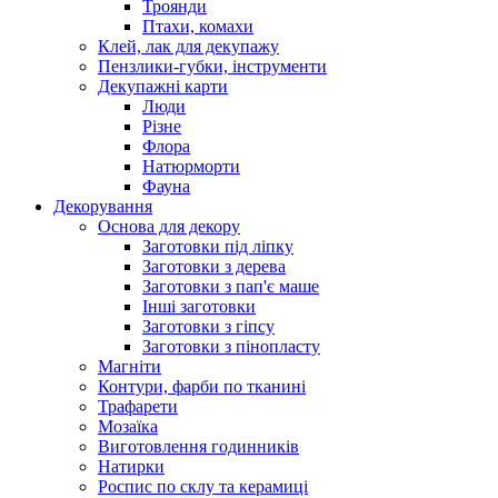
Троянди
Птахи, комахи
Клей, лак для декупажу
Пензлики-губки, інструменти
Декупажні карти
Люди
Різне
Флора
Натюрморти
Фауна
Декорування
Основа для декору
Заготовки під ліпку
Заготовки з дерева
Заготовки з пап'є маше
Інші заготовки
Заготовки з гіпсу
Заготовки з пінопласту
Магніти
Контури, фарби по тканині
Трафарети
Мозаїка
Виготовлення годинників
Натирки
Роспис по склу та керамиці