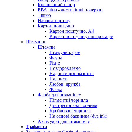
Крепований папір
ЕВА піна - листи, інші поверхні
Тішью
Набори картону
Картон поштучно
Картон поштучно, А4
Картон поштучно, інші розміри
Штампінг
Штампи
Візерунки, фон
Фауна
Різне
Поздоровляємо
Надписи різноманітні
Надписи
Любов, дружба
Флора
Фарба для штампінгу
Пігментні чорнила
Дистресингові чорнила
Крейдовані чорнила
На основі барвника (dye ink)
Аксесуари для штампінгу
Трафарети
Заготовки для альбомів, блокнотів