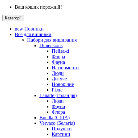
Ваш кошик порожній!
Категорії
new
Новинки
Все для вишивки
Набори для вишивання
Dimensions
Пейзажі
Флора
Фауна
Натюрморти
Люди
Дитяче
Новорічне
Різне
Lanarte (Голандія)
Люди
Фауна
Флора
Bucilla (США)
Vervaco (Бельгія)
Подушки
Картини