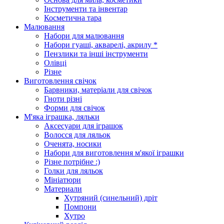
Інструменти та інвентар
Косметична тара
Малювання
Набори для малювання
Набори гуаші, акварелі, акрилу *
Пензлики та інші інструменти
Олівці
Різне
Виготовлення свічок
Барвники, матеріали для свічок
Гноти різні
Форми для свічок
М'яка іграшка, ляльки
Аксесуари для іграшок
Волосся для ляльок
Оченята, носики
Набори для виготовлення м'якої іграшки
Різне потрібне :)
Голки для ляльок
Мініатюри
Материали
Хутряний (синельний) дріт
Помпони
Хутро