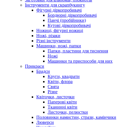
Інструменти для скрапбукингу
Фігурні діркопробивачі
Бордюрні діркопробивачі
Панчі (пробійники)
Кутові діркопробивачі
Ножиці, фігурні ножиці
Ножі, різаки
Різні інструменти
Машинки, ножі, папки
Папки, пластини для тиснення
Ножі
Машинки та приспособи для них
Прикраси
Брадси
Круги, квадрати
Квіти, флора
Свята
Різне
Квіточки, листочки
Паперові квіти
Тканинні квіти
Листочки, пелюстки
Половинки намистин, стрази, камінчики
Люверси