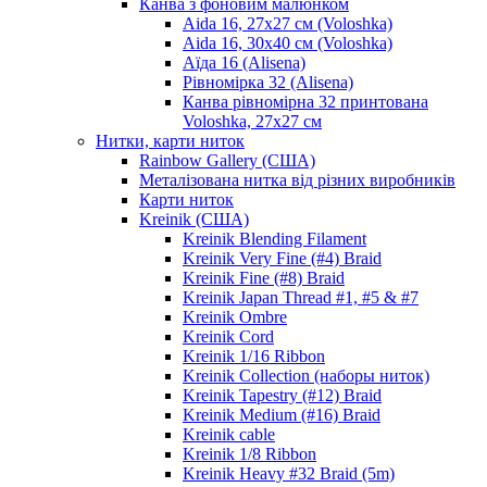
Канва з фоновим малюнком
Aida 16, 27х27 см (Voloshka)
Aida 16, 30х40 см (Voloshka)
Аїда 16 (Alisena)
Рівномірка 32 (Alisena)
Канва рівномірна 32 принтована
Voloshka, 27х27 см
Нитки, карти ниток
Rainbow Gallery (США)
Металізована нитка від різних виробників
Карти ниток
Kreinik (США)
Kreinik Blending Filament
Kreinik Very Fine (#4) Braid
Kreinik Fine (#8) Braid
Kreinik Japan Thread #1, #5 & #7
Kreinik Ombre
Kreinik Cord
Kreinik 1/16 Ribbon
Kreinik Collection (наборы ниток)
Kreinik Tapestry (#12) Braid
Kreinik Medium (#16) Braid
Kreinik cable
Kreinik 1/8 Ribbon
Kreinik Heavy #32 Braid (5m)