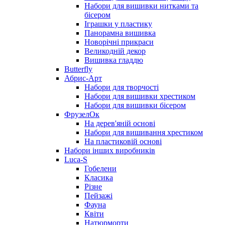
Набори для вишивки нитками та
бісером
Іграшки у пластику
Панорамна вишивка
Новорічні прикраси
Великодній декор
Вишивка гладдю
Butterfly
Абрис-Арт
Набори для творчості
Набори для вишивки хрестиком
Набори для вишивки бісером
ФрузелОк
На дерев'яній основі
Набори для вишивання хрестиком
На пластиковій основі
Набори інших виробників
Luca-S
Гобелени
Класика
Різне
Пейзажі
Фауна
Квіти
Натюрморти