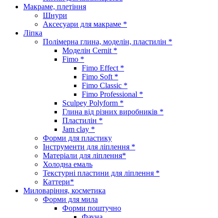
Макраме, плетіння
Шнури
Аксесуари для макраме *
Ліпка
Полімерна глина, моделін, пластилін *
Моделін Cernit *
Fimo *
Fimo Effect *
Fimo Soft *
Fimo Classic *
Fimo Professional *
Sculpey Polyform *
Глина від різних виробників *
Пластилін *
Jam clay *
Форми для пластику
Інструменти для ліплення *
Матеріали для ліплення*
Холодна емаль
Текстурні пластини для ліплення *
Каттери*
Миловаріння, косметика
Форми для мила
Форми поштучно
Фауна