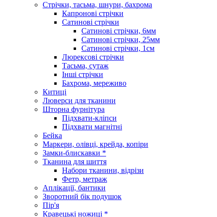
Стрічки, тасьма, шнури, бахрома
Капронові стрічки
Сатинові стрічки
Сатинові стрічки, 6мм
Сатинові стрічки, 25мм
Сатинові стрічки, 1см
Люрексові стрічки
Тасьма, сутаж
Інші стрічки
Бахрома, мереживо
Китиці
Люверси для тканини
Шторна фурнітура
Підхвати-кліпси
Підхвати магнітні
Бейка
Маркери, олівці, крейда, копіри
Замки-блискавки *
Тканина для шиття
Набори тканини, відрізи
Фетр, метраж
Аплікації, бантики
Зворотний бік подушок
Пір'я
Кравецькі ножиці *