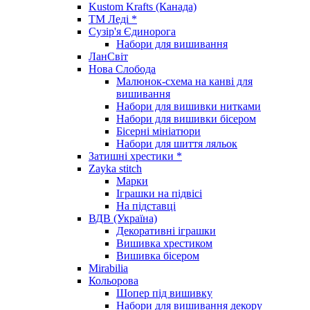
Kustom Krafts (Канада)
ТМ Леді *
Сузір'я Єдинорога
Набори для вишивання
ЛанСвіт
Нова Слобода
Малюнок-схема на канві для
вишивання
Набори для вишивки нитками
Набори для вишивки бісером
Бісерні мініатюри
Набори для шиття ляльок
Затишні хрестики *
Zayka stitch
Марки
Іграшки на підвісі
На підставці
ВДВ (Україна)
Декоративні іграшки
Вишивка хрестиком
Вишивка бісером
Mirabilia
Кольорова
Шопер під вишивку
Набори для вишивання декору