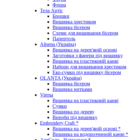
Флора
Тела Артіс
Брошки
Вишивка хрестиком
Вишивка бісером
Схеми для вишивання бісером
Папертоль
Alisena (Україна)
Вишивка на дерев'яній основі
Заготовки з фанери під вишивку
Вишивка на пластиковій канві
Набори для вишивання хрестиком
Еко-сумки під вишивку бісером
OLANTA (Україна)
Вишивка бісером
Вишивка нитками
Virena
Вишивка на пластиковій канві
Сумки
Вишивка по дереву
Вироби під вишивку
Embroidery Craft *
Вишивка на дерев'яній основі *
Вишивка на водорозчинній канві *
АртСоло - Натхнення *