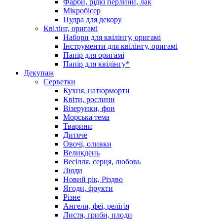
Фарби, рідкі перлини, лак
Мікробісер
Пудра для декору
Квілінг, оригамі
Набори для квілінгу, оригамі
Інструменти для квілінгу, оригамі
Папір для оригамі
Папір для квілінгу*
Декупаж
Серветки
Кухня, натюрморти
Квіти, рослини
Візерунки, фон
Морська тема
Тварини
Дитяче
Овочі, оливки
Великдень
Весілля, серця, любовь
Люди
Новий рік, Різдво
Ягоди, фрукти
Різне
Ангели, феї, релігія
Листя, гриби, плоди