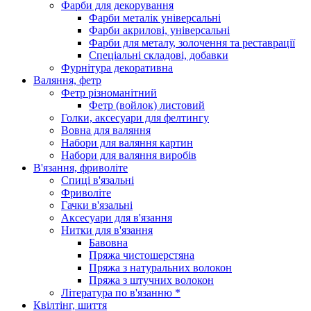
Фарби для декорування
Фарби металік універсальні
Фарби акрилові, універсальні
Фарби для металу, золочення та реставрації
Спеціальні складові, добавки
Фурнітура декоративна
Валяння, фетр
Фетр різноманітний
Фетр (войлок) листовий
Голки, аксесуари для фелтингу
Вовна для валяння
Набори для валяння картин
Набори для валяння виробів
В'язання, фриволіте
Спиці в'язальні
Фриволіте
Гачки в'язальні
Аксесуари для в'язання
Нитки для в'язання
Бавовна
Пряжа чистошерстяна
Пряжа з натуральних волокон
Пряжа з штучних волокон
Література по в'язанню *
Квілтінг, шиття