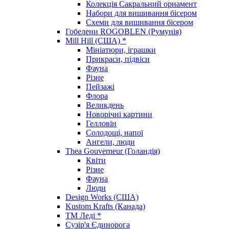
Колекція Сакральний орнамент
Набори для вишивання бісером
Схеми для вишивання бісером
Гобелени ROGOBLEN (Румунія)
Mill Hill (США) *
Мініатюри, іграшки
Прикраси, підвіси
Фауна
Різне
Пейзажі
Флора
Великдень
Новорічні картини
Гелловін
Солодощі, напої
Ангели, люди
Thea Gouverneur (Голандія)
Квіти
Різне
Фауна
Люди
Design Works (США)
Kustom Krafts (Канада)
ТМ Леді *
Сузір'я Єдинорога