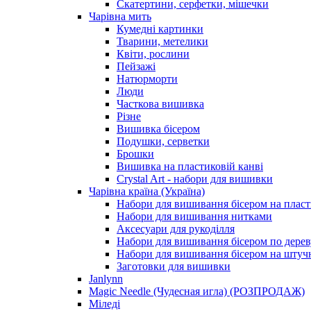
Скатертини, серфетки, мішечки
Чарiвна мить
Кумедні картинки
Тварини, метелики
Квіти, рослини
Пейзажі
Натюрморти
Люди
Часткова вишивка
Різне
Вишивка бісером
Подушки, серветки
Брошки
Вишивка на пластиковій канві
Crystal Art - набори для вишивки
Чарівна країна (Україна)
Набори для вишивання бісером на пласт
Набори для вишивання нитками
Аксесуари для рукоділля
Набори для вишивання бісером по дерев
Набори для вишивання бісером на штучн
Заготовки для вишивки
Janlynn
Magic Needle (Чудесная игла) (РОЗПРОДАЖ)
Міледі