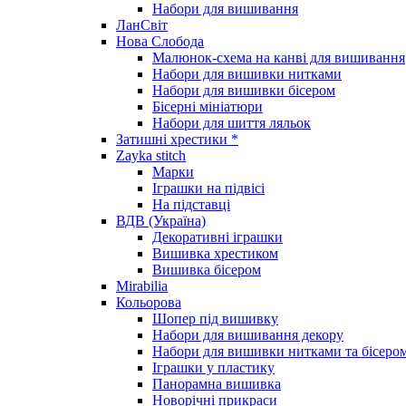
Набори для вишивання
ЛанСвіт
Нова Слобода
Малюнок-схема на канві для вишивання
Набори для вишивки нитками
Набори для вишивки бісером
Бісерні мініатюри
Набори для шиття ляльок
Затишні хрестики *
Zayka stitch
Марки
Іграшки на підвісі
На підставці
ВДВ (Україна)
Декоративні іграшки
Вишивка хрестиком
Вишивка бісером
Mirabilia
Кольорова
Шопер під вишивку
Набори для вишивання декору
Набори для вишивки нитками та бісеро
Іграшки у пластику
Панорамна вишивка
Новорічні прикраси