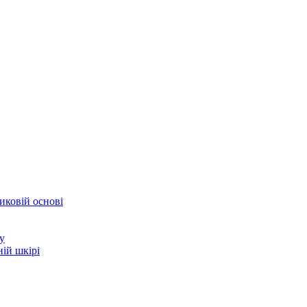
иковій основі
у
ій шкірі