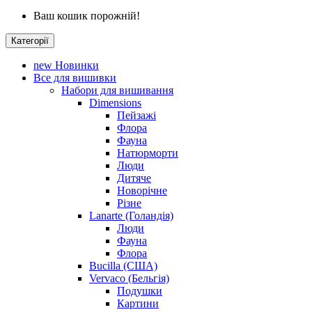
Ваш кошик порожній!
Категорії
new
Новинки
Все для вишивки
Набори для вишивання
Dimensions
Пейзажі
Флора
Фауна
Натюрморти
Люди
Дитяче
Новорічне
Різне
Lanarte (Голандія)
Люди
Фауна
Флора
Bucilla (США)
Vervaco (Бельгія)
Подушки
Картини