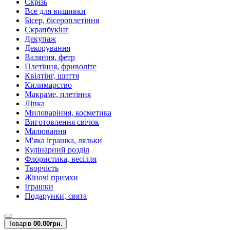
Скрізь
Все для вишивки
Бісер, бісероплетіння
Скрапбукінг
Декупаж
Декорування
Валяння, фетр
Плетіння, фриволіте
Квілтінг, шиття
Килимарство
Макраме, плетіння
Ліпка
Миловаріння, косметика
Виготовлення свічок
Малювання
М'яка іграшка, ляльки
Кулінарний розділ
Флористика, весілля
Творчість
Жіночі примхи
Іграшки
Подарунки, свята
Товарів
0
0.00грн.