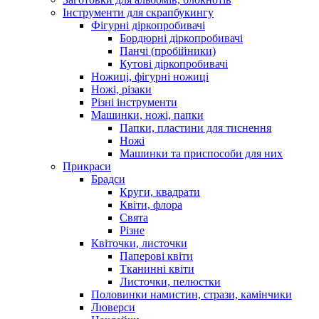
Інструменти для скрапбукингу
Фігурні діркопробивачі
Бордюрні діркопробивачі
Панчі (пробійники)
Кутові діркопробивачі
Ножиці, фігурні ножиці
Ножі, різаки
Різні інструменти
Машинки, ножі, папки
Папки, пластини для тиснення
Ножі
Машинки та приспособи для них
Прикраси
Брадси
Круги, квадрати
Квіти, флора
Свята
Різне
Квіточки, листочки
Паперові квіти
Тканинні квіти
Листочки, пелюстки
Половинки намистин, стрази, камінчики
Люверси