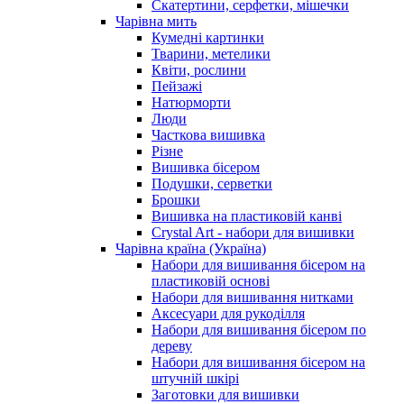
Скатертини, серфетки, мішечки
Чарiвна мить
Кумедні картинки
Тварини, метелики
Квіти, рослини
Пейзажі
Натюрморти
Люди
Часткова вишивка
Різне
Вишивка бісером
Подушки, серветки
Брошки
Вишивка на пластиковій канві
Crystal Art - набори для вишивки
Чарівна країна (Україна)
Набори для вишивання бісером на
пластиковій основі
Набори для вишивання нитками
Аксесуари для рукоділля
Набори для вишивання бісером по
дереву
Набори для вишивання бісером на
штучній шкірі
Заготовки для вишивки