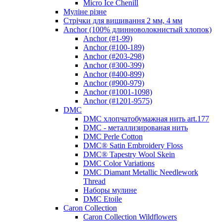
Micro Ice Chenill
Муліне різне
Стрічки для вишивання 2 мм, 4 мм
Anchor (100% длинноволокнистый хлопок)
Anchor (#1-99)
Anchor (#100-189)
Anchor (#203-298)
Anchor (#300-399)
Anchor (#400-899)
Anchor (#900-979)
Anchor (#1001-1098)
Anchor (#1201-9575)
DMC
DMC хлопчатобумажная нить art.177
DMC - металлизированая нить
DMC Perle Cotton
DMC® Satin Embroidery Floss
DMC® Tapestry Wool Skein
DMC Color Variations
DMC Diamant Metallic Needlework
Thread
Наборы мулине
DMC Etoile
Caron Collection
Caron Collection Wildflowers