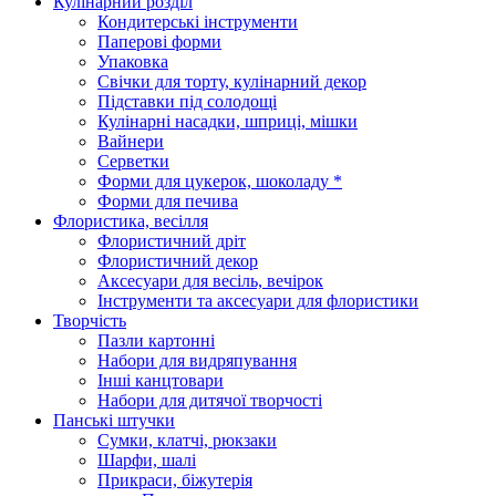
Кулінарний розділ
Кондитерські інструменти
Паперові форми
Упаковка
Свічки для торту, кулінарний декор
Підставки під солодощі
Кулінарні насадки, шприці, мішки
Вайнери
Серветки
Форми для цукерок, шоколаду *
Форми для печива
Флористика, весілля
Флористичний дріт
Флористичний декор
Аксесуари для весіль, вечірок
Інструменти та аксесуари для флористики
Творчість
Пазли картонні
Набори для видряпування
Інші канцтовари
Набори для дитячої творчості
Панські штучки
Сумки, клатчі, рюкзаки
Шарфи, шалі
Прикраси, біжутерія