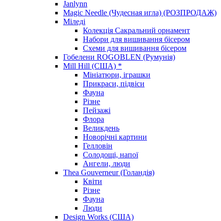
Janlynn
Magic Needle (Чудесная игла) (РОЗПРОДАЖ)
Міледі
Колекція Сакральний орнамент
Набори для вишивання бісером
Схеми для вишивання бісером
Гобелени ROGOBLEN (Румунія)
Mill Hill (США) *
Мініатюри, іграшки
Прикраси, підвіси
Фауна
Різне
Пейзажі
Флора
Великдень
Новорічні картини
Гелловін
Солодощі, напої
Ангели, люди
Thea Gouverneur (Голандія)
Квіти
Різне
Фауна
Люди
Design Works (США)