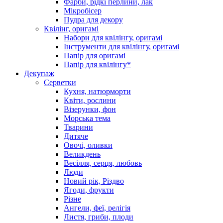
Фарби, рідкі перлини, лак
Мікробісер
Пудра для декору
Квілінг, оригамі
Набори для квілінгу, оригамі
Інструменти для квілінгу, оригамі
Папір для оригамі
Папір для квілінгу*
Декупаж
Серветки
Кухня, натюрморти
Квіти, рослини
Візерунки, фон
Морська тема
Тварини
Дитяче
Овочі, оливки
Великдень
Весілля, серця, любовь
Люди
Новий рік, Різдво
Ягоди, фрукти
Різне
Ангели, феї, релігія
Листя, гриби, плоди