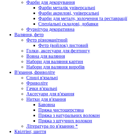
Фарби для декорування
Фарби металік універсальні
Фарби акрилові, універсальні
Фарби для металу, золочення та реставрації
Спеціальні складові, добавки
Фурнітура декоративна
Валяння, фетр
Фетр різноманітний
Фетр (войлок) листовий
Голки, аксесуари для фелтингу
Вовна для валяння
Набори для валяння картин
Набори для валяння виробів
В'язання, фриволіте
Спиці в'язальні
Фриволіте
Гачки в'язальні
Аксесуари для в'язання
Нитки для в'язання
Бавовна
Пряжа чистошерстяна
Пряжа з натуральних волокон
Пряжа з штучних волокон
Література по в'язанню *
Квілтінг, шиття