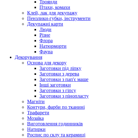
Троянди
Птахи, комахи
Клей, лак для декупажу
Пензлики-губки, інструменти
Декупажні карти
Люди
Різне
Флора
Натюрморти
Фауна
Декорування
Основа для декору
Заготовки під ліпку
Заготовки з дерева
Заготовки з пап'є маше
Інші заготовки
Заготовки з гіпсу
Заготовки з пінопласту
Магніти
Контури, фарби по тканині
Трафарети
Мозаїка
Виготовлення годинників
Натирки
Роспис по склу та керамиці