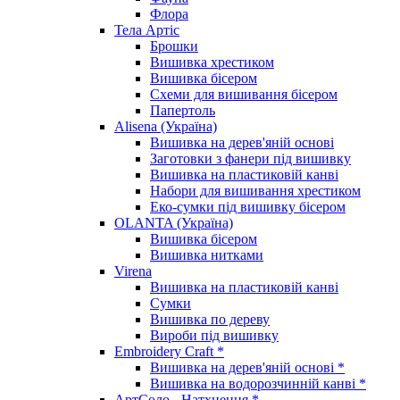
Флора
Тела Артіс
Брошки
Вишивка хрестиком
Вишивка бісером
Схеми для вишивання бісером
Папертоль
Alisena (Україна)
Вишивка на дерев'яній основі
Заготовки з фанери під вишивку
Вишивка на пластиковій канві
Набори для вишивання хрестиком
Еко-сумки під вишивку бісером
OLANTA (Україна)
Вишивка бісером
Вишивка нитками
Virena
Вишивка на пластиковій канві
Сумки
Вишивка по дереву
Вироби під вишивку
Embroidery Craft *
Вишивка на дерев'яній основі *
Вишивка на водорозчинній канві *
АртСоло - Натхнення *