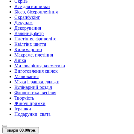
Скрізь
Все для вишивки
Бісер, бісероплетіння
Скрапбукінг
Декупаж
Декорування
Валяння, фетр
Плетіння, фриволіте
Квілтінг, шиття
Килимарство
Макраме, плетіння
Ліпка
Миловаріння, косметика
Виготовлення свічок
Малювання
М'яка іграшка, ляльки
Кулінарний розділ
Флористика, весілля
Творчість
Жіночі примхи
Іграшки
Подарунки, свята
Товарів
0
0.00грн.