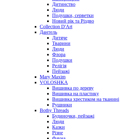
Дитинство
Люди
Подушки, серветки
Новий рік та Різдво
Collection D'Art
Дантель
Дитяче
Тварини
Люди
Флора
Подушки
Релігія
Пейзажі
Mary Maxim
VOLOSHKA
Вишивка по дереву
Вишивка на пластику
Вишивка хрестиком на тканині
Рушники
Bothy Threads
Будиночки, пейзажі
Люди
Казки
Різне
Фауна