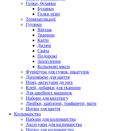
Голки, булавки
Булавки
Голки різні
Термоаплікації
Гудзики
Вінтаж
Тварини
Квіти
Дитячі
Свята
Подорожі
Захоплення
Кольорові мікси
Фурнітура для сумок, шкатулок
Допоміжне для шиття
Ножі, аксесуари до них
Клей, добавки для тканини
Для швейних машинок
Набори для квілтінгу
Лінійки, шаблони, трафарети, мати
Нитки для шиття
Килимарство
Набори для килимарства
Аксесуари для килимарства
Нитки для килимарства