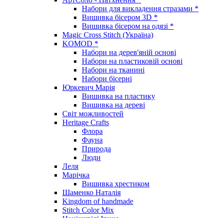
Набори для викладення стразами *
Вишивка бісером 3D *
Вишивка бісером на одязі *
Magic Cross Stitch (Україна)
KOMOD *
Набори на дерев'яній основі
Набори на пластиковій основі
Набори на тканині
Набори бісерні
Юркевич Марія
Вишивка на пластику
Вишивка на дереві
Світ можливостей
Heritage Crafts
Флора
Фауна
Природа
Люди
Леля
Марічка
Вишивка хрестиком
Шаменко Наталія
Kingdom of handmade
Stitch Color Mix