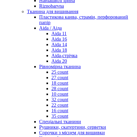
Наніашвілі Ірина
Riznobarvna
Тканина для вишивання
Пластикова канва, страмін, перфорований
папір
Aida / Аіда
Aida 11
Aida 16
Aida 14
Aida 18
Aida-стрічка
Aida 20
Рівномірна тканина
25 count
27 count
18 count
28 count
10 count
32 count
22 count
16 count
35 count
Спеціальні тканини
Рушники, скатертини, серветки
Сорочки з місцем для вишивки