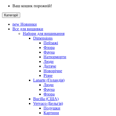
Ваш кошик порожній!
Категорії
new
Новинки
Все для вишивки
Набори для вишивання
Dimensions
Пейзажі
Флора
Фауна
Натюрморти
Люди
Дитяче
Новорічне
Різне
Lanarte (Голандія)
Люди
Фауна
Флора
Bucilla (США)
Vervaco (Бельгія)
Подушки
Картини