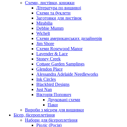
Схеми, листівки, книжки
Література по вишивці
Схеми та буклети
Заготовки для листівок
Mirabilia
Debbie Mumm
Wichelt
Схеми американських дизайнерів
Jim Shore
Cхеми Rosewood Manor
Lavender & Lace
Stoney Creek
Cottage Garden Samplings
Glendon Place
Alessandra Adelaide Needleworks
Ink Circles
Blackbird Designs
Just Nan
Вікторія Попович
Друковані схеми
Паки
Вироби з місцем для вишивки
Бісер, бісероплетіння
Набори для бісероплетіння
Ріоліс (Росія)