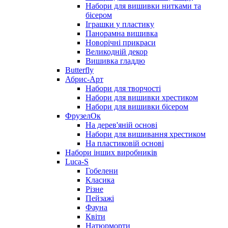
Набори для вишивки нитками та
бісером
Іграшки у пластику
Панорамна вишивка
Новорічні прикраси
Великодній декор
Вишивка гладдю
Butterfly
Абрис-Арт
Набори для творчості
Набори для вишивки хрестиком
Набори для вишивки бісером
ФрузелОк
На дерев'яній основі
Набори для вишивання хрестиком
На пластиковій основі
Набори інших виробників
Luca-S
Гобелени
Класика
Різне
Пейзажі
Фауна
Квіти
Натюрморти