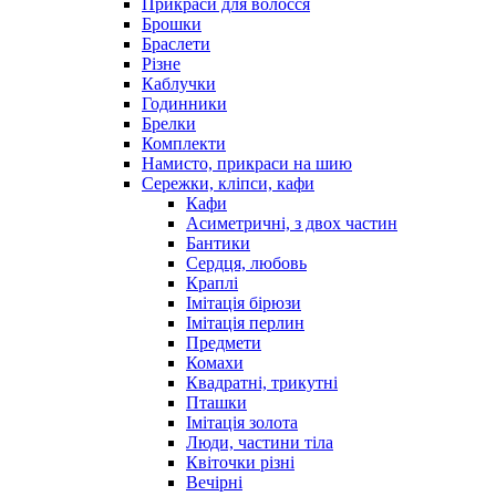
Прикраси для волосся
Брошки
Браслети
Різне
Каблучки
Годинники
Брелки
Комплекти
Намисто, прикраси на шию
Сережки, кліпси, кафи
Кафи
Асиметричні, з двох частин
Бантики
Сердця, любовь
Краплі
Імітація бірюзи
Імітація перлин
Предмети
Комахи
Квадратні, трикутні
Пташки
Імітація золота
Люди, частини тіла
Квіточки різні
Вечірні