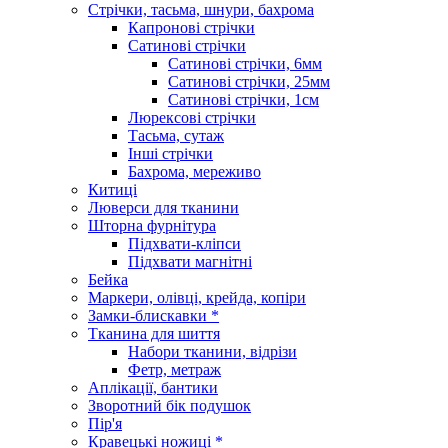
Стрічки, тасьма, шнури, бахрома
Капронові стрічки
Сатинові стрічки
Сатинові стрічки, 6мм
Сатинові стрічки, 25мм
Сатинові стрічки, 1см
Люрексові стрічки
Тасьма, сутаж
Інші стрічки
Бахрома, мереживо
Китиці
Люверси для тканини
Шторна фурнітура
Підхвати-кліпси
Підхвати магнітні
Бейка
Маркери, олівці, крейда, копіри
Замки-блискавки *
Тканина для шиття
Набори тканини, відрізи
Фетр, метраж
Аплікації, бантики
Зворотний бік подушок
Пір'я
Кравецькі ножиці *