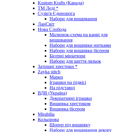
Kustom Krafts (Канада)
ТМ Леді *
Сузір'я Єдинорога
Набори для вишивання
ЛанСвіт
Нова Слобода
Малюнок-схема на канві для
вишивання
Набори для вишивки нитками
Набори для вишивки бісером
Бісерні мініатюри
Набори для шиття ляльок
Затишні хрестики *
Zayka stitch
Марки
Іграшки на підвісі
На підставці
ВДВ (Україна)
Декоративні іграшки
Вишивка хрестиком
Вишивка бісером
Mirabilia
Кольорова
Шопер під вишивку
Набори для вишивання декору