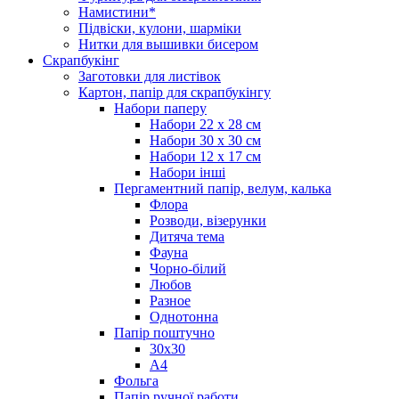
Намистини*
Підвіски, кулони, шарміки
Нитки для вышивки бисером
Скрапбукінг
Заготовки для листівок
Картон, папір для скрапбукінгу
Набори паперу
Набори 22 х 28 см
Набори 30 х 30 см
Набори 12 х 17 см
Набори інші
Пергаментний папір, велум, калька
Флора
Розводи, візерунки
Дитяча тема
Фауна
Чорно-білий
Любов
Разное
Однотонна
Папір поштучно
30х30
А4
Фольга
Папір ручної работи