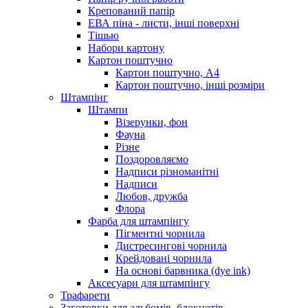
Крепований папір
ЕВА піна - листи, інші поверхні
Тішью
Набори картону
Картон поштучно
Картон поштучно, А4
Картон поштучно, інші розміри
Штампінг
Штампи
Візерунки, фон
Фауна
Різне
Поздоровляємо
Надписи різноманітні
Надписи
Любов, дружба
Флора
Фарба для штампінгу
Пігментні чорнила
Дистресингові чорнила
Крейдовані чорнила
На основі барвника (dye ink)
Аксесуари для штампінгу
Трафарети
Заготовки для альбомів, блокнотів