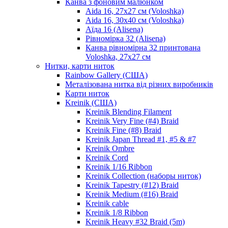
Канва з фоновим малюнком
Aida 16, 27х27 см (Voloshka)
Aida 16, 30х40 см (Voloshka)
Аїда 16 (Alisena)
Рівномірка 32 (Alisena)
Канва рівномірна 32 принтована
Voloshka, 27х27 см
Нитки, карти ниток
Rainbow Gallery (США)
Металізована нитка від різних виробників
Карти ниток
Kreinik (США)
Kreinik Blending Filament
Kreinik Very Fine (#4) Braid
Kreinik Fine (#8) Braid
Kreinik Japan Thread #1, #5 & #7
Kreinik Ombre
Kreinik Cord
Kreinik 1/16 Ribbon
Kreinik Collection (наборы ниток)
Kreinik Tapestry (#12) Braid
Kreinik Medium (#16) Braid
Kreinik cable
Kreinik 1/8 Ribbon
Kreinik Heavy #32 Braid (5m)