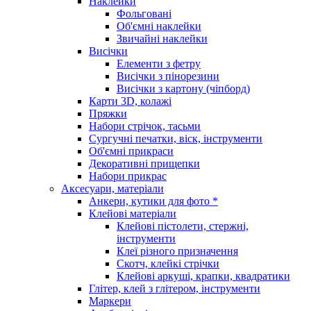
Наклейки
Фольговані
Об'ємні наклейки
Звичайні наклейки
Висічки
Елементи з фетру
Висічки з пінорезини
Висічки з картону (чіпборд)
Карти 3D, колажі
Пряжки
Набори стрічок, тасьми
Сургучні печатки, віск, інструменти
Об'ємні прикраси
Декоративні прищепки
Набори прикрас
Аксесуари, матеріали
Анкери, кутики для фото *
Клейові матеріали
Клейові пістолети, стержні,
інструменти
Клеї різного призначення
Скотч, клейкі стрічки
Клейові аркуші, крапки, квадратики
Глітер, клей з глітером, інструменти
Маркери