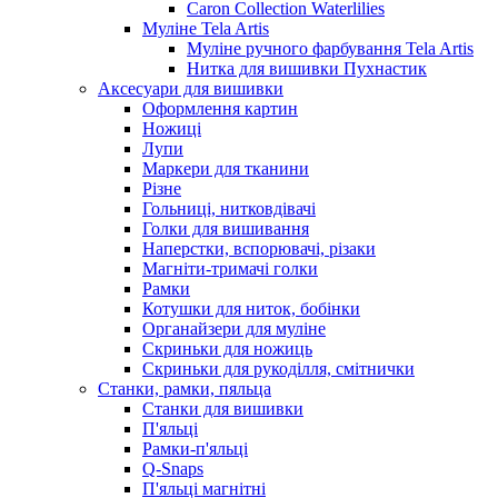
Caron Collection Waterlilies
Муліне Tela Artis
Муліне ручного фарбування Tela Artis
Нитка для вишивки Пухнастик
Аксесуари для вишивки
Оформлення картин
Ножиці
Лупи
Маркери для тканини
Різне
Гольниці, нитковдівачі
Голки для вишивання
Наперстки, вспорювачі, різаки
Магніти-тримачі голки
Рамки
Котушки для ниток, бобінки
Органайзери для муліне
Скриньки для ножиць
Скриньки для рукоділля, смітнички
Станки, рамки, пяльца
Станки для вишивки
П'яльці
Рамки-п'яльці
Q-Snaps
П'яльці магнітні