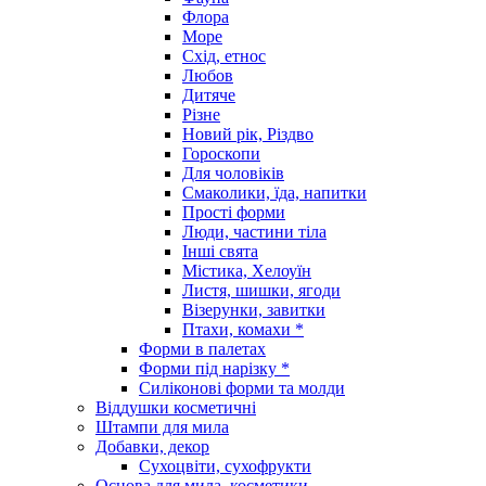
Флора
Море
Схід, етнос
Любов
Дитяче
Різне
Новий рік, Різдво
Гороскопи
Для чоловіків
Смаколики, їда, напитки
Прості форми
Люди, частини тіла
Інші свята
Містика, Хелоуїн
Листя, шишки, ягоди
Візерунки, завитки
Птахи, комахи *
Форми в палетах
Форми під нарізку *
Силіконові форми та молди
Віддушки косметичні
Штампи для мила
Добавки, декор
Сухоцвіти, сухофрукти
Основа для мила, косметики