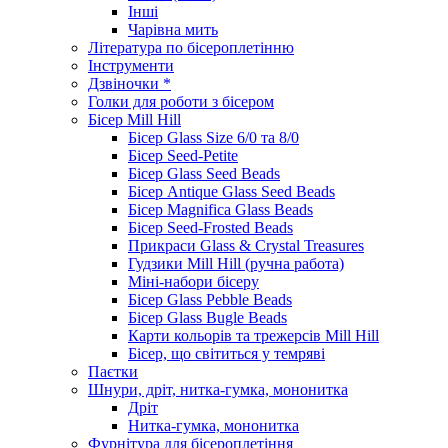
Інші
Чарівна мить
Література по бісероплетінню
Інструменти
Дзвіночки *
Голки для роботи з бісером
Бісер Mill Hill
Бісер Glass Size 6/0 та 8/0
Бісер Seed-Petite
Бісер Glass Seed Beads
Бісер Antique Glass Seed Beads
Бісер Magnifica Glass Beads
Бісер Seed-Frosted Beads
Прикраси Glass & Crystal Treasures
Гудзики Mill Hill (ручна работа)
Міні-набори бісеру
Бісер Glass Pebble Beads
Бісер Glass Bugle Beads
Карти кольорів та трежерсів Mill Hill
Бісер, що світиться у темряві
Паєтки
Шнури, дріт, нитка-гумка, мононитка
Дріт
Нитка-гумка, мононитка
Фурнітура для бісероплетіння