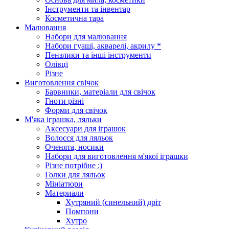
Інструменти та інвентар
Косметична тара
Малювання
Набори для малювання
Набори гуаші, акварелі, акрилу *
Пензлики та інші інструменти
Олівці
Різне
Виготовлення свічок
Барвники, матеріали для свічок
Гноти різні
Форми для свічок
М'яка іграшка, ляльки
Аксесуари для іграшок
Волосся для ляльок
Оченята, носики
Набори для виготовлення м'якої іграшки
Різне потрібне :)
Голки для ляльок
Мініатюри
Материали
Хутряний (синельний) дріт
Помпони
Хутро