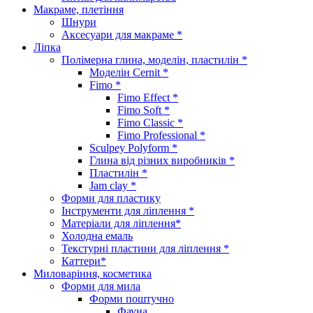
Макраме, плетіння
Шнури
Аксесуари для макраме *
Ліпка
Полімерна глина, моделін, пластилін *
Моделін Cernit *
Fimo *
Fimo Effect *
Fimo Soft *
Fimo Classic *
Fimo Professional *
Sculpey Polyform *
Глина від різних виробників *
Пластилін *
Jam clay *
Форми для пластику
Інструменти для ліплення *
Матеріали для ліплення*
Холодна емаль
Текстурні пластини для ліплення *
Каттери*
Миловаріння, косметика
Форми для мила
Форми поштучно
Фауна