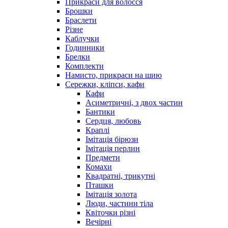
Прикраси для волосся
Брошки
Браслети
Різне
Каблучки
Годинники
Брелки
Комплекти
Намисто, прикраси на шию
Сережки, кліпси, кафи
Кафи
Асиметричні, з двох частин
Бантики
Сердця, любовь
Краплі
Імітація бірюзи
Імітація перлин
Предмети
Комахи
Квадратні, трикутні
Пташки
Імітація золота
Люди, частини тіла
Квіточки різні
Вечірні