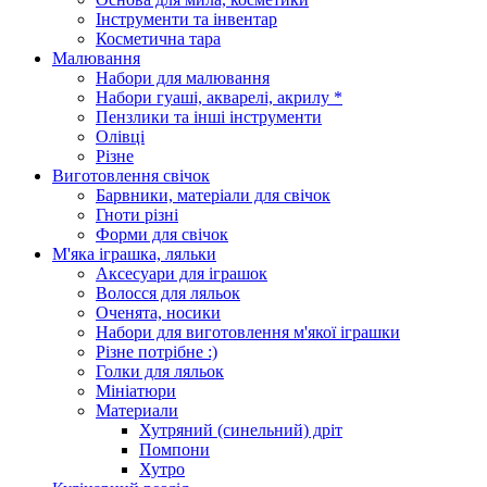
Інструменти та інвентар
Косметична тара
Малювання
Набори для малювання
Набори гуаші, акварелі, акрилу *
Пензлики та інші інструменти
Олівці
Різне
Виготовлення свічок
Барвники, матеріали для свічок
Гноти різні
Форми для свічок
М'яка іграшка, ляльки
Аксесуари для іграшок
Волосся для ляльок
Оченята, носики
Набори для виготовлення м'якої іграшки
Різне потрібне :)
Голки для ляльок
Мініатюри
Материали
Хутряний (синельний) дріт
Помпони
Хутро