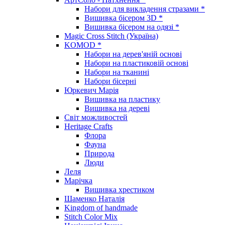
Набори для викладення стразами *
Вишивка бісером 3D *
Вишивка бісером на одязі *
Magic Cross Stitch (Україна)
KOMOD *
Набори на дерев'яній основі
Набори на пластиковій основі
Набори на тканині
Набори бісерні
Юркевич Марія
Вишивка на пластику
Вишивка на дереві
Світ можливостей
Heritage Crafts
Флора
Фауна
Природа
Люди
Леля
Марічка
Вишивка хрестиком
Шаменко Наталія
Kingdom of handmade
Stitch Color Mix