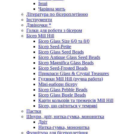
Інші
Чарівна мить
Література по бісероплетінню
Інструменти
Дзвіночки *
Голки для роботи з бісером
Бісер Mill Hill
Бісер Glass Size 6/0 та 8/0
Бісер Seed-Petite
Бісер Glass Seed Beads
Бісер Antique Glass Seed Beads
Бісер Magnifica Glass Beads
Бісер Seed-Frosted Beads
Прикраси Glass & Crystal Treasures
Гудзики Mill Hill (ручна работа)
Міні-набори бісеру
Бісер Glass Pebble Beads
Бісер Glass Bugle Beads
Карти кольорів та трежерсів Mill Hill
Бісер, що світиться у темряві
Паєтки
Шнури, дріт, нитка-гумка, мононитка
Дріт
Нитка-гумка, мононитка
Фурнітура для бісероплетіння