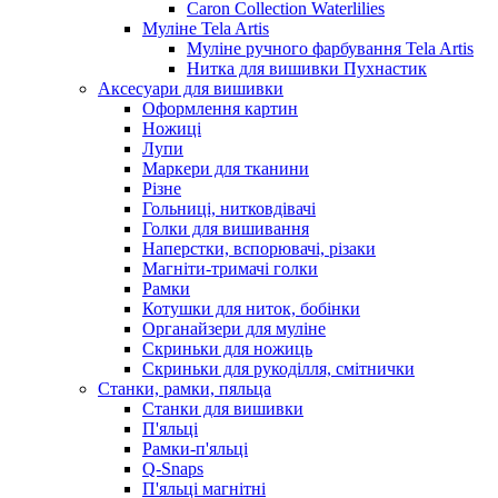
Caron Collection Waterlilies
Муліне Tela Artis
Муліне ручного фарбування Tela Artis
Нитка для вишивки Пухнастик
Аксесуари для вишивки
Оформлення картин
Ножиці
Лупи
Маркери для тканини
Різне
Гольниці, нитковдівачі
Голки для вишивання
Наперстки, вспорювачі, різаки
Магніти-тримачі голки
Рамки
Котушки для ниток, бобінки
Органайзери для муліне
Скриньки для ножиць
Скриньки для рукоділля, смітнички
Станки, рамки, пяльца
Станки для вишивки
П'яльці
Рамки-п'яльці
Q-Snaps
П'яльці магнітні