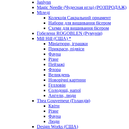
Janlynn
Magic Needle (Чудесная игла) (РОЗПРОДАЖ)
Міледі
Колекція Сакральний орнамент
Набори для вишивання бісером
Схеми для вишивання бісером
Гобелени ROGOBLEN (Румунія)
Mill Hill (США) *
Мініатюри, іграшки
Прикраси, підвіси
Фауна
Різне
Пейзажі
Флора
Великдень
Новорічні картини
Гелловін
Солодощі, напої
Ангели, люди
Thea Gouverneur (Голандія)
Квіти
Різне
Фауна
Люди
Design Works (США)