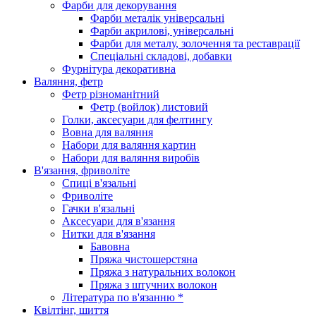
Фарби для декорування
Фарби металік універсальні
Фарби акрилові, універсальні
Фарби для металу, золочення та реставрації
Спеціальні складові, добавки
Фурнітура декоративна
Валяння, фетр
Фетр різноманітний
Фетр (войлок) листовий
Голки, аксесуари для фелтингу
Вовна для валяння
Набори для валяння картин
Набори для валяння виробів
В'язання, фриволіте
Спиці в'язальні
Фриволіте
Гачки в'язальні
Аксесуари для в'язання
Нитки для в'язання
Бавовна
Пряжа чистошерстяна
Пряжа з натуральних волокон
Пряжа з штучних волокон
Література по в'язанню *
Квілтінг, шиття