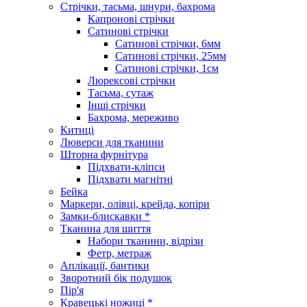
Стрічки, тасьма, шнури, бахрома
Капронові стрічки
Сатинові стрічки
Сатинові стрічки, 6мм
Сатинові стрічки, 25мм
Сатинові стрічки, 1см
Люрексові стрічки
Тасьма, сутаж
Інші стрічки
Бахрома, мереживо
Китиці
Люверси для тканини
Шторна фурнітура
Підхвати-кліпси
Підхвати магнітні
Бейка
Маркери, олівці, крейда, копіри
Замки-блискавки *
Тканина для шиття
Набори тканини, відрізи
Фетр, метраж
Аплікації, бантики
Зворотний бік подушок
Пір'я
Кравецькі ножиці *