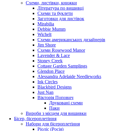
Схеми, листівки, книжки
Література по вишивці
Схеми та буклети
Заготовки для листівок
Mirabilia
Debbie Mumm
Wichelt
Схеми американських дизайнерів
Jim Shore
Cхеми Rosewood Manor
Lavender & Lace
Stoney Creek
Cottage Garden Samplings
Glendon Place
Alessandra Adelaide Needleworks
Ink Circles
Blackbird Designs
Just Nan
Вікторія Попович
Друковані схеми
Паки
Вироби з місцем для вишивки
Бісер, бісероплетіння
Набори для бісероплетіння
Ріоліс (Росія)