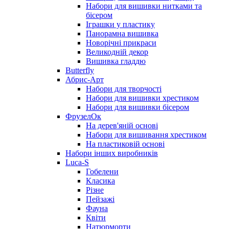
Набори для вишивки нитками та
бісером
Іграшки у пластику
Панорамна вишивка
Новорічні прикраси
Великодній декор
Вишивка гладдю
Butterfly
Абрис-Арт
Набори для творчості
Набори для вишивки хрестиком
Набори для вишивки бісером
ФрузелОк
На дерев'яній основі
Набори для вишивання хрестиком
На пластиковій основі
Набори інших виробників
Luca-S
Гобелени
Класика
Різне
Пейзажі
Фауна
Квіти
Натюрморти