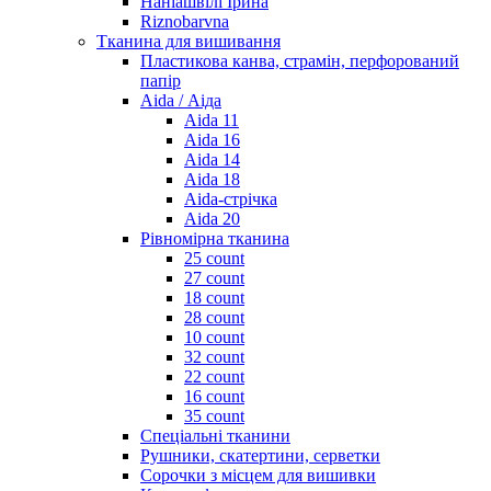
Наніашвілі Ірина
Riznobarvna
Тканина для вишивання
Пластикова канва, страмін, перфорований
папір
Aida / Аіда
Aida 11
Aida 16
Aida 14
Aida 18
Aida-стрічка
Aida 20
Рівномірна тканина
25 count
27 count
18 count
28 count
10 count
32 count
22 count
16 count
35 count
Спеціальні тканини
Рушники, скатертини, серветки
Сорочки з місцем для вишивки