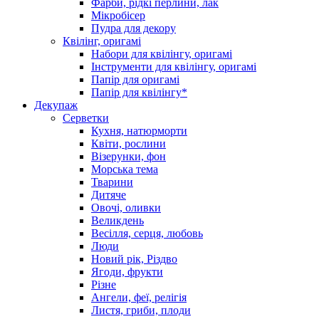
Фарби, рідкі перлини, лак
Мікробісер
Пудра для декору
Квілінг, оригамі
Набори для квілінгу, оригамі
Інструменти для квілінгу, оригамі
Папір для оригамі
Папір для квілінгу*
Декупаж
Серветки
Кухня, натюрморти
Квіти, рослини
Візерунки, фон
Морська тема
Тварини
Дитяче
Овочі, оливки
Великдень
Весілля, серця, любовь
Люди
Новий рік, Різдво
Ягоди, фрукти
Різне
Ангели, феї, релігія
Листя, гриби, плоди