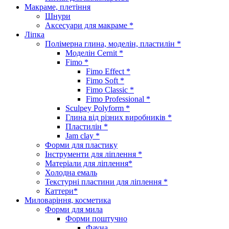
Макраме, плетіння
Шнури
Аксесуари для макраме *
Ліпка
Полімерна глина, моделін, пластилін *
Моделін Cernit *
Fimo *
Fimo Effect *
Fimo Soft *
Fimo Classic *
Fimo Professional *
Sculpey Polyform *
Глина від різних виробників *
Пластилін *
Jam clay *
Форми для пластику
Інструменти для ліплення *
Матеріали для ліплення*
Холодна емаль
Текстурні пластини для ліплення *
Каттери*
Миловаріння, косметика
Форми для мила
Форми поштучно
Фауна