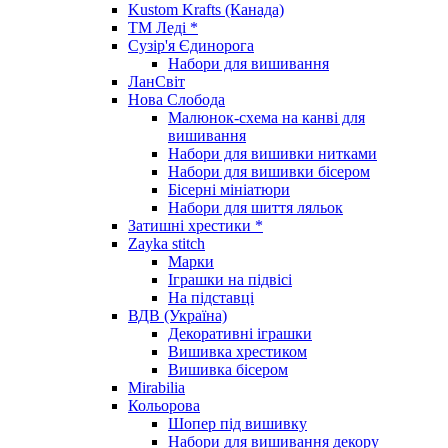
Kustom Krafts (Канада)
ТМ Леді *
Сузір'я Єдинорога
Набори для вишивання
ЛанСвіт
Нова Слобода
Малюнок-схема на канві для
вишивання
Набори для вишивки нитками
Набори для вишивки бісером
Бісерні мініатюри
Набори для шиття ляльок
Затишні хрестики *
Zayka stitch
Марки
Іграшки на підвісі
На підставці
ВДВ (Україна)
Декоративні іграшки
Вишивка хрестиком
Вишивка бісером
Mirabilia
Кольорова
Шопер під вишивку
Набори для вишивання декору