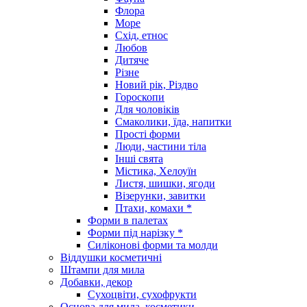
Флора
Море
Схід, етнос
Любов
Дитяче
Різне
Новий рік, Різдво
Гороскопи
Для чоловіків
Смаколики, їда, напитки
Прості форми
Люди, частини тіла
Інші свята
Містика, Хелоуїн
Листя, шишки, ягоди
Візерунки, завитки
Птахи, комахи *
Форми в палетах
Форми під нарізку *
Силіконові форми та молди
Віддушки косметичні
Штампи для мила
Добавки, декор
Сухоцвіти, сухофрукти
Основа для мила, косметики