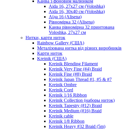
Канва з фоновим малюнком
Aida 16, 27х27 см (Voloshka)
Aida 16, 30х40 см (Voloshka)
Аїда 16 (Alisena)
Рівномірка 32 (Alisena)
Канва рівномірна 32 принтована
Voloshka, 27х27 см
Нитки, карти ниток
Rainbow Gallery (США)
Металізована нитка від різних виробників
Карти ниток
Kreinik (США)
Kreinik Blending Filament
Kreinik Very Fine (#4) Braid
Kreinik Fine (#8) Braid
Kreinik Japan Thread #1, #5 & #7
Kreinik Ombre
Kreinik Cord
Kreinik 1/16 Ribbon
Kreinik Collection (наборы ниток)
Kreinik Tapestry (#12) Braid
Kreinik Medium (#16) Braid
Kreinik cable
Kreinik 1/8 Ribbon
Kreinik Heavy #32 Braid (5m)