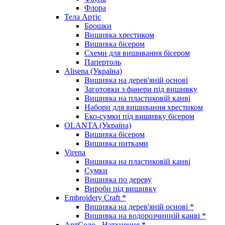
Флора
Тела Артіс
Брошки
Вишивка хрестиком
Вишивка бісером
Схеми для вишивання бісером
Папертоль
Alisena (Україна)
Вишивка на дерев'яній основі
Заготовки з фанери під вишивку
Вишивка на пластиковій канві
Набори для вишивання хрестиком
Еко-сумки під вишивку бісером
OLANTA (Україна)
Вишивка бісером
Вишивка нитками
Virena
Вишивка на пластиковій канві
Сумки
Вишивка по дереву
Вироби під вишивку
Embroidery Craft *
Вишивка на дерев'яній основі *
Вишивка на водорозчинній канві *
АртСоло - Натхнення *