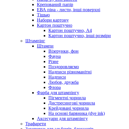
Крепований папір
ЕВА піна - листи, інші поверхні
Тішью
Набори картону
Картон поштучно
Картон поштучно, А4
Картон поштучно, інші розміри
Штампінг
Штампи
Візерунки, фон
Фауна
Різне
Поздоровляємо
Надписи різноманітні
Надписи
Любов, дружба
Флора
Фарба для штампінгу
Пігментні чорнила
Дистресингові чорнила
Крейдовані чорнила
На основі барвника (dye ink)
Аксесуари для штампінгу
Трафарети
Заготовки для альбомів, блокнотів