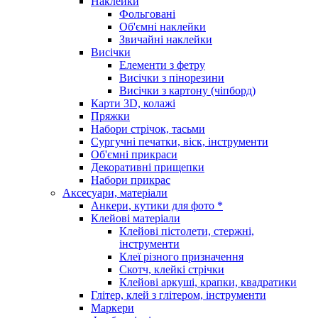
Наклейки
Фольговані
Об'ємні наклейки
Звичайні наклейки
Висічки
Елементи з фетру
Висічки з пінорезини
Висічки з картону (чіпборд)
Карти 3D, колажі
Пряжки
Набори стрічок, тасьми
Сургучні печатки, віск, інструменти
Об'ємні прикраси
Декоративні прищепки
Набори прикрас
Аксесуари, матеріали
Анкери, кутики для фото *
Клейові матеріали
Клейові пістолети, стержні,
інструменти
Клеї різного призначення
Скотч, клейкі стрічки
Клейові аркуші, крапки, квадратики
Глітер, клей з глітером, інструменти
Маркери