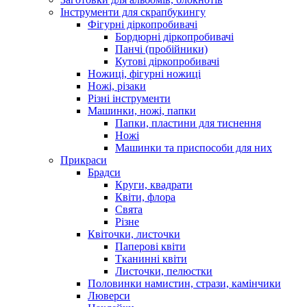
Інструменти для скрапбукингу
Фігурні діркопробивачі
Бордюрні діркопробивачі
Панчі (пробійники)
Кутові діркопробивачі
Ножиці, фігурні ножиці
Ножі, різаки
Різні інструменти
Машинки, ножі, папки
Папки, пластини для тиснення
Ножі
Машинки та приспособи для них
Прикраси
Брадси
Круги, квадрати
Квіти, флора
Свята
Різне
Квіточки, листочки
Паперові квіти
Тканинні квіти
Листочки, пелюстки
Половинки намистин, стрази, камінчики
Люверси