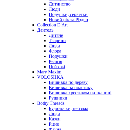
Дитинство
Люди
Подушки, серветки
Новий рік та Різдво
Collection D'Art
Дантель
Дитяче
Тварини
Люди
Флора
Подушки
Релігія
Пейзажі
Mary Maxim
VOLOSHKA
Вишивка по дереву
Вишивка на пластику
Вишивка хрестиком на тканині
Рушники
Bothy Threads
Будиночки, пейзажі
Люди
Казки
Різне
Фауна