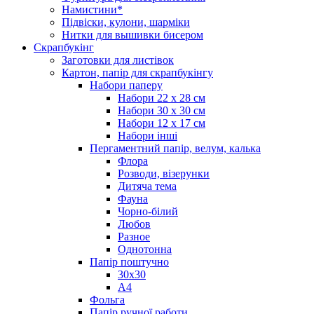
Намистини*
Підвіски, кулони, шарміки
Нитки для вышивки бисером
Скрапбукінг
Заготовки для листівок
Картон, папір для скрапбукінгу
Набори паперу
Набори 22 х 28 см
Набори 30 х 30 см
Набори 12 х 17 см
Набори інші
Пергаментний папір, велум, калька
Флора
Розводи, візерунки
Дитяча тема
Фауна
Чорно-білий
Любов
Разное
Однотонна
Папір поштучно
30х30
А4
Фольга
Папір ручної работи