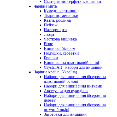
Скатертини, серфетки, мішечки
Чарiвна мить
Кумедні картинки
Тварини, метелики
Квіти, рослини
Пейзажі
Натюрморти
Люди
Часткова вишивка
Різне
Вишивка бісером
Подушки, серветки
Брошки
Вишивка на пластиковій канві
Crystal Art - набори для вишивки
Чарівна країна (Україна)
Набори для вишивання бісером на
пластиковій основі
Набори для вишивання нитками
Аксесуари для рукоділля
Набори для вишивання бісером по
дереву
Набори для вишивання бісером на
штучній шкірі
Заготовки для вишивки