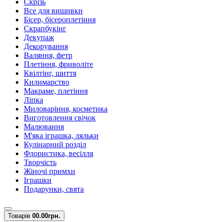
Скрізь
Все для вишивки
Бісер, бісероплетіння
Скрапбукінг
Декупаж
Декорування
Валяння, фетр
Плетіння, фриволіте
Квілтінг, шиття
Килимарство
Макраме, плетіння
Ліпка
Миловаріння, косметика
Виготовлення свічок
Малювання
М'яка іграшка, ляльки
Кулінарний розділ
Флористика, весілля
Творчість
Жіночі примхи
Іграшки
Подарунки, свята
Товарів
0
0.00грн.