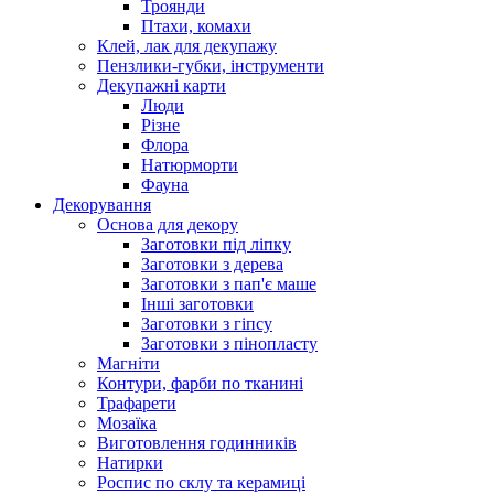
Троянди
Птахи, комахи
Клей, лак для декупажу
Пензлики-губки, інструменти
Декупажні карти
Люди
Різне
Флора
Натюрморти
Фауна
Декорування
Основа для декору
Заготовки під ліпку
Заготовки з дерева
Заготовки з пап'є маше
Інші заготовки
Заготовки з гіпсу
Заготовки з пінопласту
Магніти
Контури, фарби по тканині
Трафарети
Мозаїка
Виготовлення годинників
Натирки
Роспис по склу та керамиці