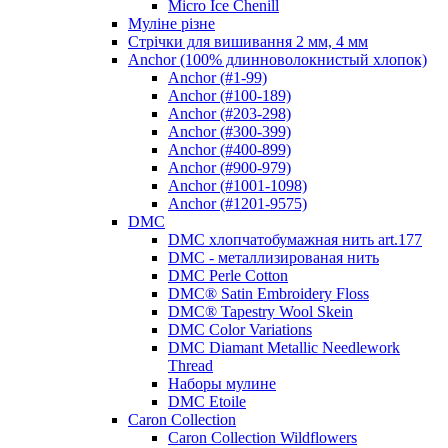
Micro Ice Chenill
Муліне різне
Стрічки для вишивання 2 мм, 4 мм
Anchor (100% длинноволокнистый хлопок)
Anchor (#1-99)
Anchor (#100-189)
Anchor (#203-298)
Anchor (#300-399)
Anchor (#400-899)
Anchor (#900-979)
Anchor (#1001-1098)
Anchor (#1201-9575)
DMC
DMC хлопчатобумажная нить art.177
DMC - металлизированая нить
DMC Perle Cotton
DMC® Satin Embroidery Floss
DMC® Tapestry Wool Skein
DMC Color Variations
DMC Diamant Metallic Needlework
Thread
Наборы мулине
DMC Etoile
Caron Collection
Caron Collection Wildflowers