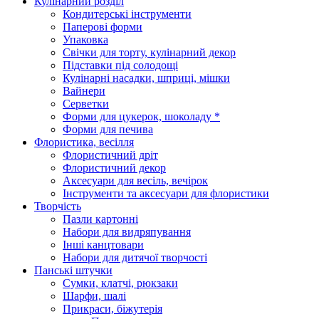
Кулінарний розділ
Кондитерські інструменти
Паперові форми
Упаковка
Свічки для торту, кулінарний декор
Підставки під солодощі
Кулінарні насадки, шприці, мішки
Вайнери
Серветки
Форми для цукерок, шоколаду *
Форми для печива
Флористика, весілля
Флористичний дріт
Флористичний декор
Аксесуари для весіль, вечірок
Інструменти та аксесуари для флористики
Творчість
Пазли картонні
Набори для видряпування
Інші канцтовари
Набори для дитячої творчості
Панські штучки
Сумки, клатчі, рюкзаки
Шарфи, шалі
Прикраси, біжутерія