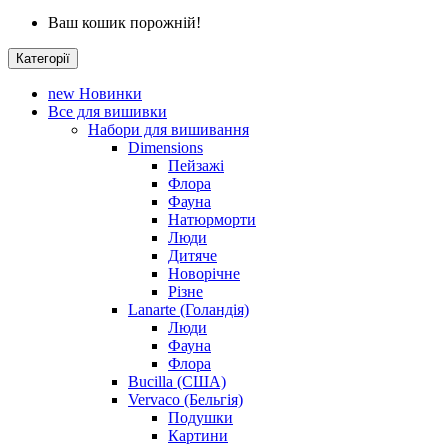
Ваш кошик порожній!
Категорії
new
Новинки
Все для вишивки
Набори для вишивання
Dimensions
Пейзажі
Флора
Фауна
Натюрморти
Люди
Дитяче
Новорічне
Різне
Lanarte (Голандія)
Люди
Фауна
Флора
Bucilla (США)
Vervaco (Бельгія)
Подушки
Картини