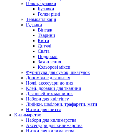
Голки, булавки
Булавки
Голки різні
Термоаплікації
Гудзики
Вінтаж
Тварини
Квіти
Дитячі
Свята
Подорожі
Захоплення
Кольорові мікси
Фурнітура для сумок, шкатулок
Допоміжне для шиття
Ножі, аксесуари до них
Клей, добавки для тканини
Для швейних машинок
Набори для квілтінгу
Лінійки, шаблони, трафарети, мати
Нитки для шиття
Килимарство
Набори для килимарства
Аксесуари для килимарства
Нитки для килимарства