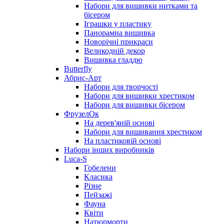
Набори для вишивки нитками та
бісером
Іграшки у пластику
Панорамна вишивка
Новорічні прикраси
Великодній декор
Вишивка гладдю
Butterfly
Абрис-Арт
Набори для творчості
Набори для вишивки хрестиком
Набори для вишивки бісером
ФрузелОк
На дерев'яній основі
Набори для вишивання хрестиком
На пластиковій основі
Набори інших виробників
Luca-S
Гобелени
Класика
Різне
Пейзажі
Фауна
Квіти
Натюрморти