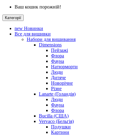
Ваш кошик порожній!
Категорії
new
Новинки
Все для вишивки
Набори для вишивання
Dimensions
Пейзажі
Флора
Фауна
Натюрморти
Люди
Дитяче
Новорічне
Різне
Lanarte (Голандія)
Люди
Фауна
Флора
Bucilla (США)
Vervaco (Бельгія)
Подушки
Картини