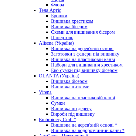
Флора
Тела Артіс
Брошки
Вишивка хрестиком
Вишивка бісером
Схеми для вишивання бісером
Папертоль
Alisena (Україна)
Вишивка на дерев'яній основі
Заготовки з фанери під вишивку
Вишивка на пластиковій канві
Набори для вишивання хрестиком
Еко-сумки під вишивку бісером
OLANTA (Україна)
Вишивка бісером
Вишивка нитками
Virena
Вишивка на пластиковій канві
Сумки
Вишивка по дереву
Вироби під вишивку
Embroidery Craft *
Вишивка на дерев'яній основі *
Вишивка на водорозчинній канві *
АртСоло - Натхнення *