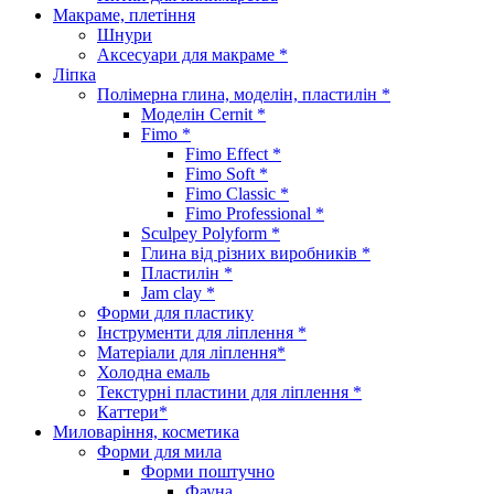
Макраме, плетіння
Шнури
Аксесуари для макраме *
Ліпка
Полімерна глина, моделін, пластилін *
Моделін Cernit *
Fimo *
Fimo Effect *
Fimo Soft *
Fimo Classic *
Fimo Professional *
Sculpey Polyform *
Глина від різних виробників *
Пластилін *
Jam clay *
Форми для пластику
Інструменти для ліплення *
Матеріали для ліплення*
Холодна емаль
Текстурні пластини для ліплення *
Каттери*
Миловаріння, косметика
Форми для мила
Форми поштучно
Фауна