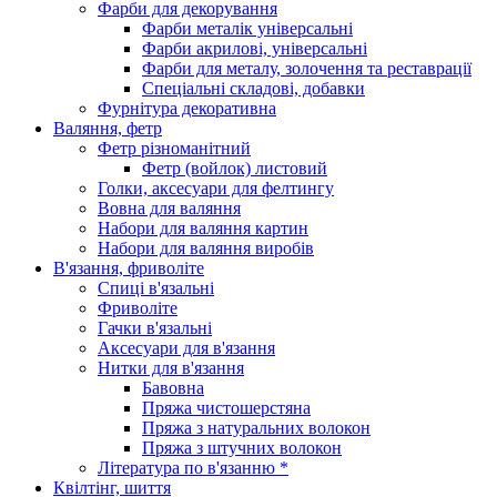
Фарби для декорування
Фарби металік універсальні
Фарби акрилові, універсальні
Фарби для металу, золочення та реставрації
Спеціальні складові, добавки
Фурнітура декоративна
Валяння, фетр
Фетр різноманітний
Фетр (войлок) листовий
Голки, аксесуари для фелтингу
Вовна для валяння
Набори для валяння картин
Набори для валяння виробів
В'язання, фриволіте
Спиці в'язальні
Фриволіте
Гачки в'язальні
Аксесуари для в'язання
Нитки для в'язання
Бавовна
Пряжа чистошерстяна
Пряжа з натуральних волокон
Пряжа з штучних волокон
Література по в'язанню *
Квілтінг, шиття