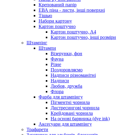
Крепований папір
ЕВА піна - листи, інші поверхні
Тішью
Набори картону
Картон поштучно
Картон поштучно, А4
Картон поштучно, інші розміри
Штампінг
Штампи
Візерунки, фон
Фауна
Різне
Поздоровляємо
Надписи різноманітні
Надписи
Любов, дружба
Флора
Фарба для штампінгу
Пігментні чорнила
Дистресингові чорнила
Крейдовані чорнила
На основі барвника (dye ink)
Аксесуари для штампінгу
Трафарети
Заготовки для альбомів, блокнотів