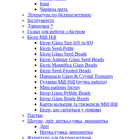
Інші
Чарівна мить
Література по бісероплетінню
Інструменти
Дзвіночки *
Голки для роботи з бісером
Бісер Mill Hill
Бісер Glass Size 6/0 та 8/0
Бісер Seed-Petite
Бісер Glass Seed Beads
Бісер Antique Glass Seed Beads
Бісер Magnifica Glass Beads
Бісер Seed-Frosted Beads
Прикраси Glass & Crystal Treasures
Гудзики Mill Hill (ручна работа)
Міні-набори бісеру
Бісер Glass Pebble Beads
Бісер Glass Bugle Beads
Карти кольорів та трежерсів Mill Hill
Бісер, що світиться у темряві
Паєтки
Шнури, дріт, нитка-гумка, мононитка
Дріт
Нитка-гумка, мононитка
Фурнітура для бісероплетіння