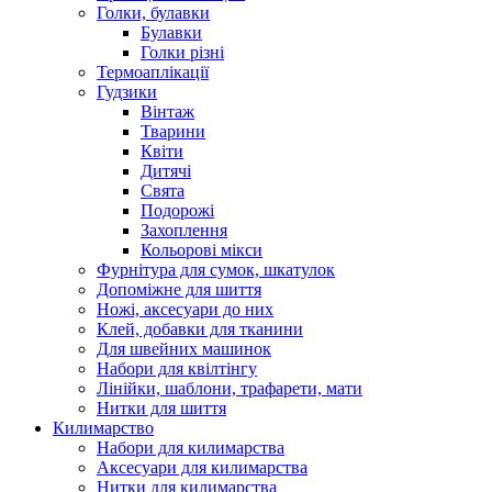
Голки, булавки
Булавки
Голки різні
Термоаплікації
Гудзики
Вінтаж
Тварини
Квіти
Дитячі
Свята
Подорожі
Захоплення
Кольорові мікси
Фурнітура для сумок, шкатулок
Допоміжне для шиття
Ножі, аксесуари до них
Клей, добавки для тканини
Для швейних машинок
Набори для квілтінгу
Лінійки, шаблони, трафарети, мати
Нитки для шиття
Килимарство
Набори для килимарства
Аксесуари для килимарства
Нитки для килимарства