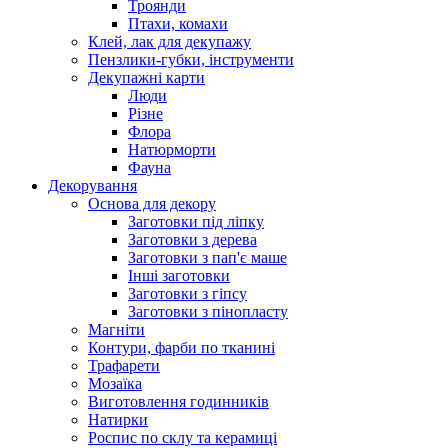
Троянди
Птахи, комахи
Клей, лак для декупажу
Пензлики-губки, інструменти
Декупажні карти
Люди
Різне
Флора
Натюрморти
Фауна
Декорування
Основа для декору
Заготовки під ліпку
Заготовки з дерева
Заготовки з пап'є маше
Інші заготовки
Заготовки з гіпсу
Заготовки з пінопласту
Магніти
Контури, фарби по тканині
Трафарети
Мозаїка
Виготовлення годинників
Натирки
Роспис по склу та керамиці