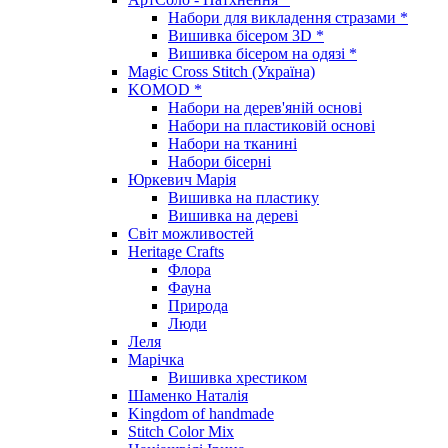
Набори для викладення стразами *
Вишивка бісером 3D *
Вишивка бісером на одязі *
Magic Cross Stitch (Україна)
KOMOD *
Набори на дерев'яній основі
Набори на пластиковій основі
Набори на тканині
Набори бісерні
Юркевич Марія
Вишивка на пластику
Вишивка на дереві
Світ можливостей
Heritage Crafts
Флора
Фауна
Природа
Люди
Леля
Марічка
Вишивка хрестиком
Шаменко Наталія
Kingdom of handmade
Stitch Color Mix