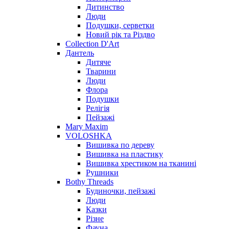
Дитинство
Люди
Подушки, серветки
Новий рік та Різдво
Collection D'Art
Дантель
Дитяче
Тварини
Люди
Флора
Подушки
Релігія
Пейзажі
Mary Maxim
VOLOSHKA
Вишивка по дереву
Вишивка на пластику
Вишивка хрестиком на тканині
Рушники
Bothy Threads
Будиночки, пейзажі
Люди
Казки
Різне
Фауна