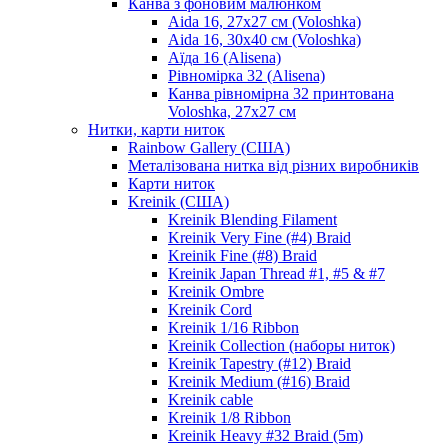
Канва з фоновим малюнком
Aida 16, 27х27 см (Voloshka)
Aida 16, 30х40 см (Voloshka)
Аїда 16 (Alisena)
Рівномірка 32 (Alisena)
Канва рівномірна 32 принтована
Voloshka, 27х27 см
Нитки, карти ниток
Rainbow Gallery (США)
Металізована нитка від різних виробників
Карти ниток
Kreinik (США)
Kreinik Blending Filament
Kreinik Very Fine (#4) Braid
Kreinik Fine (#8) Braid
Kreinik Japan Thread #1, #5 & #7
Kreinik Ombre
Kreinik Cord
Kreinik 1/16 Ribbon
Kreinik Collection (наборы ниток)
Kreinik Tapestry (#12) Braid
Kreinik Medium (#16) Braid
Kreinik cable
Kreinik 1/8 Ribbon
Kreinik Heavy #32 Braid (5m)