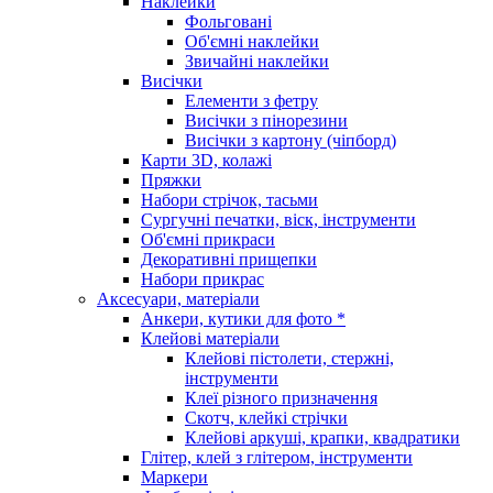
Наклейки
Фольговані
Об'ємні наклейки
Звичайні наклейки
Висічки
Елементи з фетру
Висічки з пінорезини
Висічки з картону (чіпборд)
Карти 3D, колажі
Пряжки
Набори стрічок, тасьми
Сургучні печатки, віск, інструменти
Об'ємні прикраси
Декоративні прищепки
Набори прикрас
Аксесуари, матеріали
Анкери, кутики для фото *
Клейові матеріали
Клейові пістолети, стержні,
інструменти
Клеї різного призначення
Скотч, клейкі стрічки
Клейові аркуші, крапки, квадратики
Глітер, клей з глітером, інструменти
Маркери