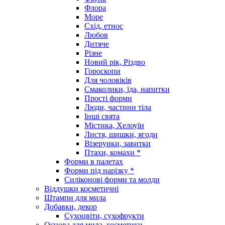
Флора
Море
Схід, етнос
Любов
Дитяче
Різне
Новий рік, Різдво
Гороскопи
Для чоловіків
Смаколики, їда, напитки
Прості форми
Люди, частини тіла
Інші свята
Містика, Хелоуїн
Листя, шишки, ягоди
Візерунки, завитки
Птахи, комахи *
Форми в палетах
Форми під нарізку *
Силіконові форми та молди
Віддушки косметичні
Штампи для мила
Добавки, декор
Сухоцвіти, сухофрукти
Основа для мила, косметики