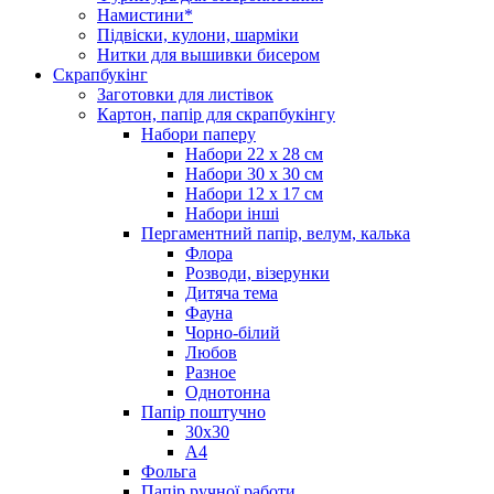
Намистини*
Підвіски, кулони, шарміки
Нитки для вышивки бисером
Скрапбукінг
Заготовки для листівок
Картон, папір для скрапбукінгу
Набори паперу
Набори 22 х 28 см
Набори 30 х 30 см
Набори 12 х 17 см
Набори інші
Пергаментний папір, велум, калька
Флора
Розводи, візерунки
Дитяча тема
Фауна
Чорно-білий
Любов
Разное
Однотонна
Папір поштучно
30х30
А4
Фольга
Папір ручної работи