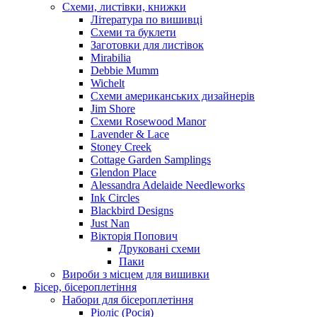
Схеми, листівки, книжки
Література по вишивці
Схеми та буклети
Заготовки для листівок
Mirabilia
Debbie Mumm
Wichelt
Схеми американських дизайнерів
Jim Shore
Cхеми Rosewood Manor
Lavender & Lace
Stoney Creek
Cottage Garden Samplings
Glendon Place
Alessandra Adelaide Needleworks
Ink Circles
Blackbird Designs
Just Nan
Вікторія Попович
Друковані схеми
Паки
Вироби з місцем для вишивки
Бісер, бісероплетіння
Набори для бісероплетіння
Ріоліс (Росія)