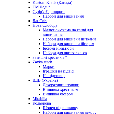
Kustom Krafts (Канада)
ТМ Леді *
Сузір'я Єдинорога
Набори для вишивання
ЛанСвіт
Нова Слобода
Малюнок-схема на канві для
вишивання
Набори для вишивки нитками
Набори для вишивки бісером
Бісерні мініатюри
Набори для шиття ляльок
Затишні хрестики *
Zayka stitch
Марки
Іграшки на підвісі
На підставці
ВДВ (Україна)
Декоративні іграшки
Вишивка хрестиком
Вишивка бісером
Mirabilia
Кольорова
Шопер під вишивку
Набори для вишивання декору