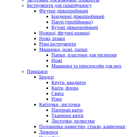
Інструменти для скрапбукингу
Фігурні діркопробивачі
Бордюрні діркопробивачі
Панчі (пробійники)
Кутові діркопробивачі
Ножиці, фігурні ножиці
Ножі, різаки
Різні інструменти
Машинки, ножі, папки
Папки, пластини для тиснення
Ножі
Машинки та приспособи для них
Прикраси
Брадси
Круги, квадрати
Квіти, флора
Свята
Різне
Квіточки, листочки
Паперові квіти
Тканинні квіти
Листочки, пелюстки
Половинки намистин, стрази, камінчики
Люверси