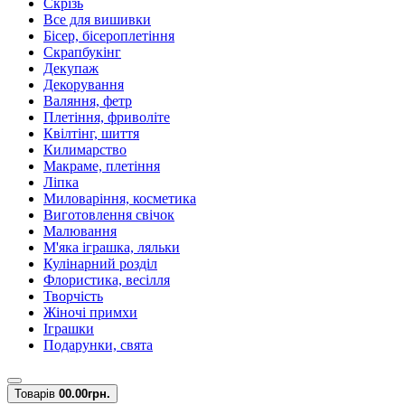
Скрізь
Все для вишивки
Бісер, бісероплетіння
Скрапбукінг
Декупаж
Декорування
Валяння, фетр
Плетіння, фриволіте
Квілтінг, шиття
Килимарство
Макраме, плетіння
Ліпка
Миловаріння, косметика
Виготовлення свічок
Малювання
М'яка іграшка, ляльки
Кулінарний розділ
Флористика, весілля
Творчість
Жіночі примхи
Іграшки
Подарунки, свята
Товарів
0
0.00грн.