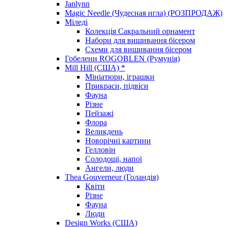
Janlynn
Magic Needle (Чудесная игла) (РОЗПРОДАЖ)
Міледі
Колекція Сакральний орнамент
Набори для вишивання бісером
Схеми для вишивання бісером
Гобелени ROGOBLEN (Румунія)
Mill Hill (США) *
Мініатюри, іграшки
Прикраси, підвіси
Фауна
Різне
Пейзажі
Флора
Великдень
Новорічні картини
Гелловін
Солодощі, напої
Ангели, люди
Thea Gouverneur (Голандія)
Квіти
Різне
Фауна
Люди
Design Works (США)