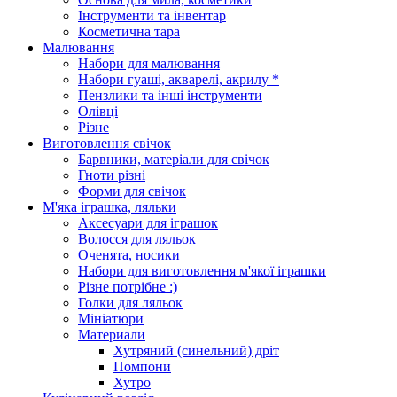
Інструменти та інвентар
Косметична тара
Малювання
Набори для малювання
Набори гуаші, акварелі, акрилу *
Пензлики та інші інструменти
Олівці
Різне
Виготовлення свічок
Барвники, матеріали для свічок
Гноти різні
Форми для свічок
М'яка іграшка, ляльки
Аксесуари для іграшок
Волосся для ляльок
Оченята, носики
Набори для виготовлення м'якої іграшки
Різне потрібне :)
Голки для ляльок
Мініатюри
Материали
Хутряний (синельний) дріт
Помпони
Хутро