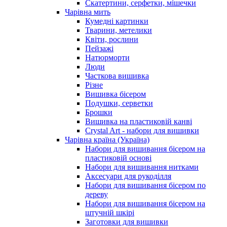
Скатертини, серфетки, мішечки
Чарiвна мить
Кумедні картинки
Тварини, метелики
Квіти, рослини
Пейзажі
Натюрморти
Люди
Часткова вишивка
Різне
Вишивка бісером
Подушки, серветки
Брошки
Вишивка на пластиковій канві
Crystal Art - набори для вишивки
Чарівна країна (Україна)
Набори для вишивання бісером на
пластиковій основі
Набори для вишивання нитками
Аксесуари для рукоділля
Набори для вишивання бісером по
дереву
Набори для вишивання бісером на
штучній шкірі
Заготовки для вишивки