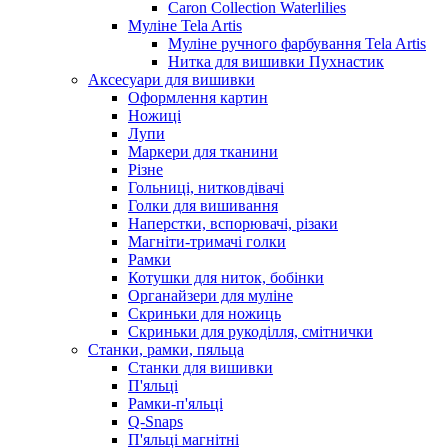
Caron Collection Waterlilies
Муліне Tela Artis
Муліне ручного фарбування Tela Artis
Нитка для вишивки Пухнастик
Аксесуари для вишивки
Оформлення картин
Ножиці
Лупи
Маркери для тканини
Різне
Гольниці, нитковдівачі
Голки для вишивання
Наперстки, вспорювачі, різаки
Магніти-тримачі голки
Рамки
Котушки для ниток, бобінки
Органайзери для муліне
Скриньки для ножиць
Скриньки для рукоділля, смітнички
Станки, рамки, пяльца
Станки для вишивки
П'яльці
Рамки-п'яльці
Q-Snaps
П'яльці магнітні