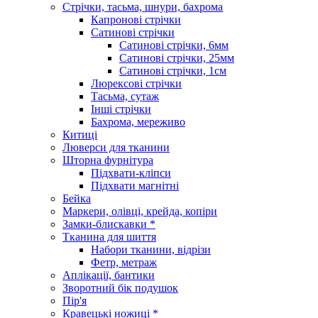
Стрічки, тасьма, шнури, бахрома
Капронові стрічки
Сатинові стрічки
Сатинові стрічки, 6мм
Сатинові стрічки, 25мм
Сатинові стрічки, 1см
Люрексові стрічки
Тасьма, сутаж
Інші стрічки
Бахрома, мереживо
Китиці
Люверси для тканини
Шторна фурнітура
Підхвати-кліпси
Підхвати магнітні
Бейка
Маркери, олівці, крейда, копіри
Замки-блискавки *
Тканина для шиття
Набори тканини, відрізи
Фетр, метраж
Аплікації, бантики
Зворотний бік подушок
Пір'я
Кравецькі ножиці *