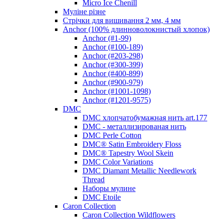
Micro Ice Chenill
Муліне різне
Стрічки для вишивання 2 мм, 4 мм
Anchor (100% длинноволокнистый хлопок)
Anchor (#1-99)
Anchor (#100-189)
Anchor (#203-298)
Anchor (#300-399)
Anchor (#400-899)
Anchor (#900-979)
Anchor (#1001-1098)
Anchor (#1201-9575)
DMC
DMC хлопчатобумажная нить art.177
DMC - металлизированая нить
DMC Perle Cotton
DMC® Satin Embroidery Floss
DMC® Tapestry Wool Skein
DMC Color Variations
DMC Diamant Metallic Needlework
Thread
Наборы мулине
DMC Etoile
Caron Collection
Caron Collection Wildflowers