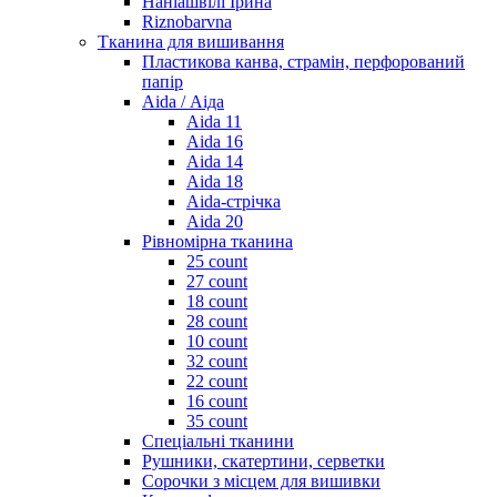
Наніашвілі Ірина
Riznobarvna
Тканина для вишивання
Пластикова канва, страмін, перфорований
папір
Aida / Аіда
Aida 11
Aida 16
Aida 14
Aida 18
Aida-стрічка
Aida 20
Рівномірна тканина
25 count
27 count
18 count
28 count
10 count
32 count
22 count
16 count
35 count
Спеціальні тканини
Рушники, скатертини, серветки
Сорочки з місцем для вишивки