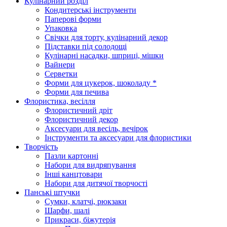
Кулінарний розділ
Кондитерські інструменти
Паперові форми
Упаковка
Свічки для торту, кулінарний декор
Підставки під солодощі
Кулінарні насадки, шприці, мішки
Вайнери
Серветки
Форми для цукерок, шоколаду *
Форми для печива
Флористика, весілля
Флористичний дріт
Флористичний декор
Аксесуари для весіль, вечірок
Інструменти та аксесуари для флористики
Творчість
Пазли картонні
Набори для видряпування
Інші канцтовари
Набори для дитячої творчості
Панські штучки
Сумки, клатчі, рюкзаки
Шарфи, шалі
Прикраси, біжутерія