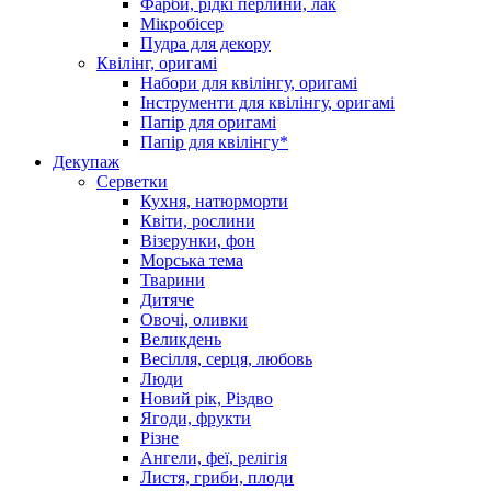
Фарби, рідкі перлини, лак
Мікробісер
Пудра для декору
Квілінг, оригамі
Набори для квілінгу, оригамі
Інструменти для квілінгу, оригамі
Папір для оригамі
Папір для квілінгу*
Декупаж
Серветки
Кухня, натюрморти
Квіти, рослини
Візерунки, фон
Морська тема
Тварини
Дитяче
Овочі, оливки
Великдень
Весілля, серця, любовь
Люди
Новий рік, Різдво
Ягоди, фрукти
Різне
Ангели, феї, релігія
Листя, гриби, плоди