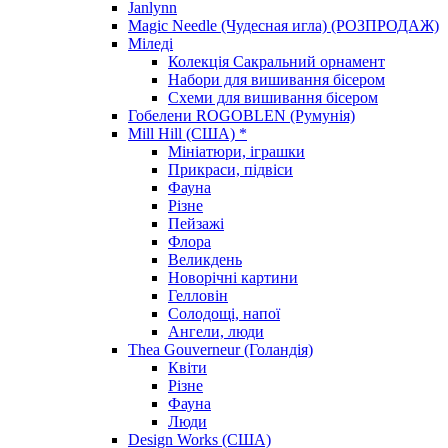
Janlynn
Magic Needle (Чудесная игла) (РОЗПРОДАЖ)
Міледі
Колекція Сакральний орнамент
Набори для вишивання бісером
Схеми для вишивання бісером
Гобелени ROGOBLEN (Румунія)
Mill Hill (США) *
Мініатюри, іграшки
Прикраси, підвіси
Фауна
Різне
Пейзажі
Флора
Великдень
Новорічні картини
Гелловін
Солодощі, напої
Ангели, люди
Thea Gouverneur (Голандія)
Квіти
Різне
Фауна
Люди
Design Works (США)