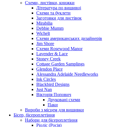
Схеми, листівки, книжки
Література по вишивці
Схеми та буклети
Заготовки для листівок
Mirabilia
Debbie Mumm
Wichelt
Схеми американських дизайнерів
Jim Shore
Cхеми Rosewood Manor
Lavender & Lace
Stoney Creek
Cottage Garden Samplings
Glendon Place
Alessandra Adelaide Needleworks
Ink Circles
Blackbird Designs
Just Nan
Вікторія Попович
Друковані схеми
Паки
Вироби з місцем для вишивки
Бісер, бісероплетіння
Набори для бісероплетіння
Ріоліс (Росія)