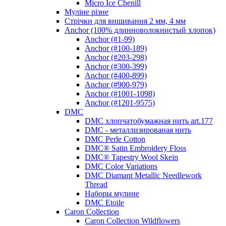
Micro Ice Chenill
Муліне різне
Стрічки для вишивання 2 мм, 4 мм
Anchor (100% длинноволокнистый хлопок)
Anchor (#1-99)
Anchor (#100-189)
Anchor (#203-298)
Anchor (#300-399)
Anchor (#400-899)
Anchor (#900-979)
Anchor (#1001-1098)
Anchor (#1201-9575)
DMC
DMC хлопчатобумажная нить art.177
DMC - металлизированая нить
DMC Perle Cotton
DMC® Satin Embroidery Floss
DMC® Tapestry Wool Skein
DMC Color Variations
DMC Diamant Metallic Needlework
Thread
Наборы мулине
DMC Etoile
Caron Collection
Caron Collection Wildflowers