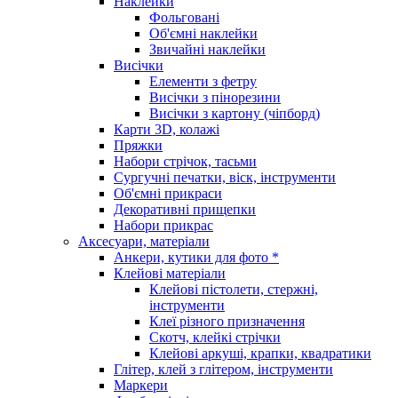
Наклейки
Фольговані
Об'ємні наклейки
Звичайні наклейки
Висічки
Елементи з фетру
Висічки з пінорезини
Висічки з картону (чіпборд)
Карти 3D, колажі
Пряжки
Набори стрічок, тасьми
Сургучні печатки, віск, інструменти
Об'ємні прикраси
Декоративні прищепки
Набори прикрас
Аксесуари, матеріали
Анкери, кутики для фото *
Клейові матеріали
Клейові пістолети, стержні,
інструменти
Клеї різного призначення
Скотч, клейкі стрічки
Клейові аркуші, крапки, квадратики
Глітер, клей з глітером, інструменти
Маркери