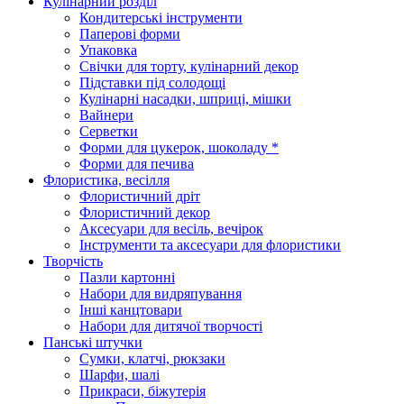
Кулінарний розділ
Кондитерські інструменти
Паперові форми
Упаковка
Свічки для торту, кулінарний декор
Підставки під солодощі
Кулінарні насадки, шприці, мішки
Вайнери
Серветки
Форми для цукерок, шоколаду *
Форми для печива
Флористика, весілля
Флористичний дріт
Флористичний декор
Аксесуари для весіль, вечірок
Інструменти та аксесуари для флористики
Творчість
Пазли картонні
Набори для видряпування
Інші канцтовари
Набори для дитячої творчості
Панські штучки
Сумки, клатчі, рюкзаки
Шарфи, шалі
Прикраси, біжутерія