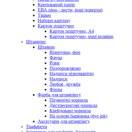
Крепований папір
ЕВА піна - листи, інші поверхні
Тішью
Набори картону
Картон поштучно
Картон поштучно, А4
Картон поштучно, інші розміри
Штампінг
Штампи
Візерунки, фон
Фауна
Різне
Поздоровляємо
Надписи різноманітні
Надписи
Любов, дружба
Флора
Фарба для штампінгу
Пігментні чорнила
Дистресингові чорнила
Крейдовані чорнила
На основі барвника (dye ink)
Аксесуари для штампінгу
Трафарети
Заготовки для альбомів, блокнотів