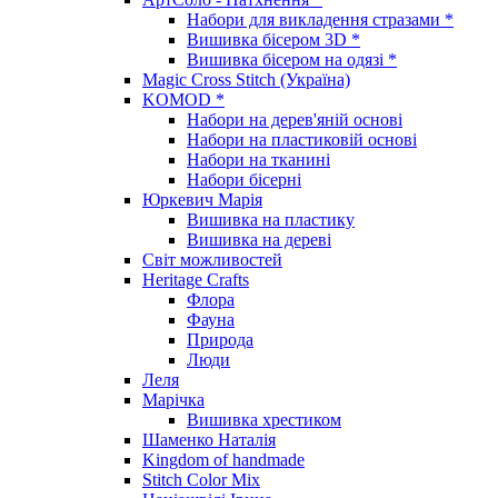
Набори для викладення стразами *
Вишивка бісером 3D *
Вишивка бісером на одязі *
Magic Cross Stitch (Україна)
KOMOD *
Набори на дерев'яній основі
Набори на пластиковій основі
Набори на тканині
Набори бісерні
Юркевич Марія
Вишивка на пластику
Вишивка на дереві
Світ можливостей
Heritage Crafts
Флора
Фауна
Природа
Люди
Леля
Марічка
Вишивка хрестиком
Шаменко Наталія
Kingdom of handmade
Stitch Color Mix