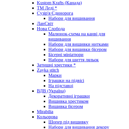
Kustom Krafts (Канада)
ТМ Леді *
Сузір'я Єдинорога
Набори для вишивання
ЛанСвіт
Нова Слобода
Малюнок-схема на канві для
вишивання
Набори для вишивки нитками
Набори для вишивки бісером
Бісерні мініатюри
Набори для шиття ляльок
Затишні хрестики *
Zayka stitch
Марки
Іграшки на підвісі
На підставці
ВДВ (Україна)
Декоративні іграшки
Вишивка хрестиком
Вишивка бісером
Mirabilia
Кольорова
Шопер під вишивку
Набори для вишивання декору