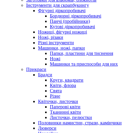
Інструменти для скрапбукингу
Фігурні діркопробивачі
Бордюрні діркопробивачі
Панчі (пробійники)
Кутові діркопробивачі
Ножиці, фігурні ножиці
Ножі, різаки
Різні інструменти
Машинки, ножі, папки
Папки, пластини для тиснення
Ножі
Машинки та приспособи для них
Прикраси
Брадси
Круги, квадрати
Квіти, флора
Свята
Різне
Квіточки, листочки
Паперові квіти
Тканинні квіти
Листочки, пелюстки
Половинки намистин, стрази, камінчики
Люверси