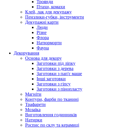
Троянди
Птахи, комахи
Клей, лак для декупажу
Пензлики-губки, інструменти
Декупажні карти
Люди
Різне
Флора
Натюрморти
Фауна
Декорування
Основа для декору
Заготовки під ліпку
Заготовки з дерева
Заготовки з пап'є маше
Інші заготовки
Заготовки з гіпсу
Заготовки з пінопласту
Магніти
Контури, фарби по тканині
Трафарети
Мозаїка
Виготовлення годинників
Натирки
Роспис по склу та керамиці