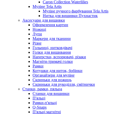
Caron Collection Waterlilies
Муліне Tela Artis
Муліне ручного фарбування Tela Artis
Нитка для вишивки Пухнастик
Аксесуари для вишивки
Оформлення картин
Ножиці
Лупи
Маркери для тканини
Різне
Гольниці, нитковдівачі
Голки для вишивання
Наперстки, вспорювачі, різаки
Магніти-тримачі голки
Рамки
Котушки для ниток, бобінки
Органайзери для муліне
Скриньки для ножиць
Скриньки для рукоділля, смітнички
Станки, рамки, пяльца
Станки для вишивки
П'яльці
Рамки-п'яльці
Q-Snaps
П'яльці магнітні