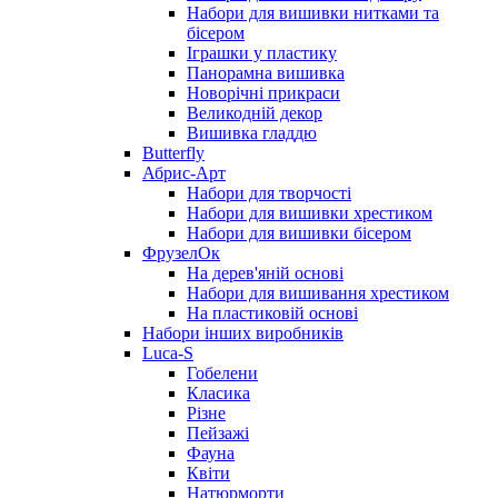
Набори для вишивки нитками та
бісером
Іграшки у пластику
Панорамна вишивка
Новорічні прикраси
Великодній декор
Вишивка гладдю
Butterfly
Абрис-Арт
Набори для творчості
Набори для вишивки хрестиком
Набори для вишивки бісером
ФрузелОк
На дерев'яній основі
Набори для вишивання хрестиком
На пластиковій основі
Набори інших виробників
Luca-S
Гобелени
Класика
Різне
Пейзажі
Фауна
Квіти
Натюрморти