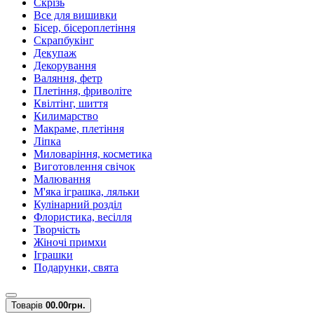
Скрізь
Все для вишивки
Бісер, бісероплетіння
Скрапбукінг
Декупаж
Декорування
Валяння, фетр
Плетіння, фриволіте
Квілтінг, шиття
Килимарство
Макраме, плетіння
Ліпка
Миловаріння, косметика
Виготовлення свічок
Малювання
М'яка іграшка, ляльки
Кулінарний розділ
Флористика, весілля
Творчість
Жіночі примхи
Іграшки
Подарунки, свята
Товарів
0
0.00грн.