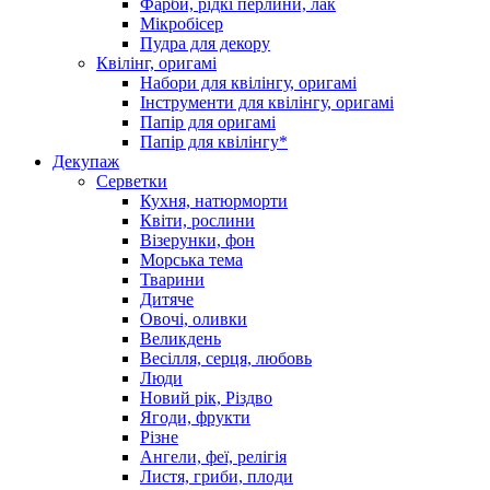
Фарби, рідкі перлини, лак
Мікробісер
Пудра для декору
Квілінг, оригамі
Набори для квілінгу, оригамі
Інструменти для квілінгу, оригамі
Папір для оригамі
Папір для квілінгу*
Декупаж
Серветки
Кухня, натюрморти
Квіти, рослини
Візерунки, фон
Морська тема
Тварини
Дитяче
Овочі, оливки
Великдень
Весілля, серця, любовь
Люди
Новий рік, Різдво
Ягоди, фрукти
Різне
Ангели, феї, релігія
Листя, гриби, плоди