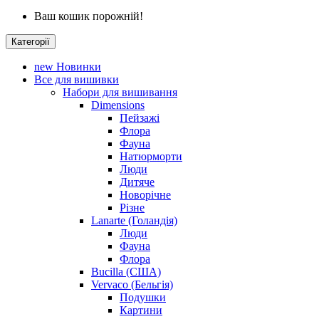
Ваш кошик порожній!
Категорії
new
Новинки
Все для вишивки
Набори для вишивання
Dimensions
Пейзажі
Флора
Фауна
Натюрморти
Люди
Дитяче
Новорічне
Різне
Lanarte (Голандія)
Люди
Фауна
Флора
Bucilla (США)
Vervaco (Бельгія)
Подушки
Картини