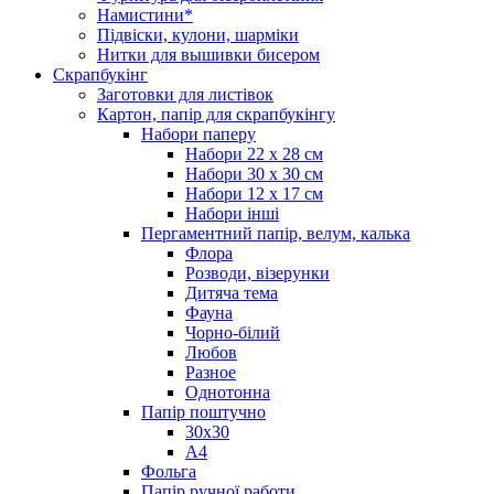
Намистини*
Підвіски, кулони, шарміки
Нитки для вышивки бисером
Скрапбукінг
Заготовки для листівок
Картон, папір для скрапбукінгу
Набори паперу
Набори 22 х 28 см
Набори 30 х 30 см
Набори 12 х 17 см
Набори інші
Пергаментний папір, велум, калька
Флора
Розводи, візерунки
Дитяча тема
Фауна
Чорно-білий
Любов
Разное
Однотонна
Папір поштучно
30х30
А4
Фольга
Папір ручної работи