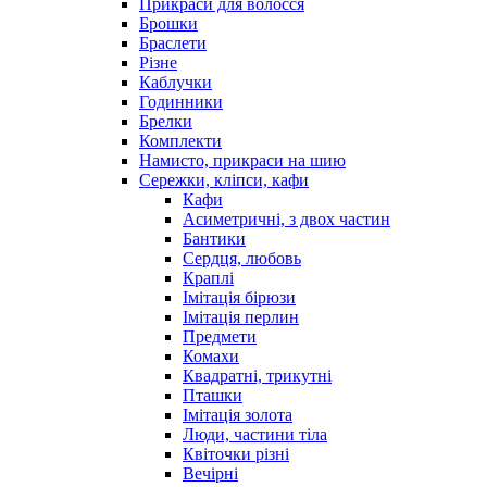
Прикраси для волосся
Брошки
Браслети
Різне
Каблучки
Годинники
Брелки
Комплекти
Намисто, прикраси на шию
Сережки, кліпси, кафи
Кафи
Асиметричні, з двох частин
Бантики
Сердця, любовь
Краплі
Імітація бірюзи
Імітація перлин
Предмети
Комахи
Квадратні, трикутні
Пташки
Імітація золота
Люди, частини тіла
Квіточки різні
Вечірні