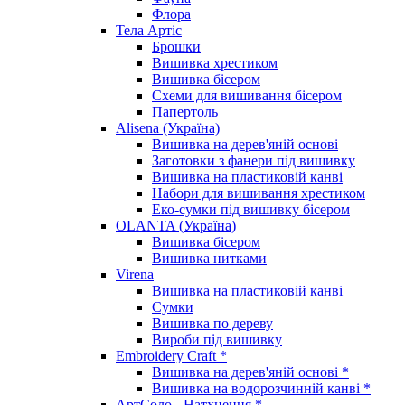
Флора
Тела Артіс
Брошки
Вишивка хрестиком
Вишивка бісером
Схеми для вишивання бісером
Папертоль
Alisena (Україна)
Вишивка на дерев'яній основі
Заготовки з фанери під вишивку
Вишивка на пластиковій канві
Набори для вишивання хрестиком
Еко-сумки під вишивку бісером
OLANTA (Україна)
Вишивка бісером
Вишивка нитками
Virena
Вишивка на пластиковій канві
Сумки
Вишивка по дереву
Вироби під вишивку
Embroidery Craft *
Вишивка на дерев'яній основі *
Вишивка на водорозчинній канві *
АртСоло - Натхнення *