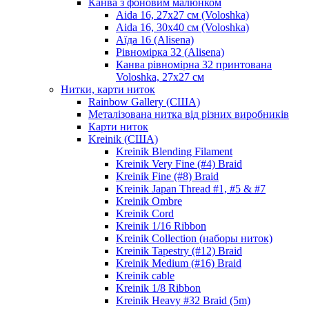
Канва з фоновим малюнком
Aida 16, 27х27 см (Voloshka)
Aida 16, 30х40 см (Voloshka)
Аїда 16 (Alisena)
Рівномірка 32 (Alisena)
Канва рівномірна 32 принтована
Voloshka, 27х27 см
Нитки, карти ниток
Rainbow Gallery (США)
Металізована нитка від різних виробників
Карти ниток
Kreinik (США)
Kreinik Blending Filament
Kreinik Very Fine (#4) Braid
Kreinik Fine (#8) Braid
Kreinik Japan Thread #1, #5 & #7
Kreinik Ombre
Kreinik Cord
Kreinik 1/16 Ribbon
Kreinik Collection (наборы ниток)
Kreinik Tapestry (#12) Braid
Kreinik Medium (#16) Braid
Kreinik cable
Kreinik 1/8 Ribbon
Kreinik Heavy #32 Braid (5m)