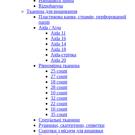
Наніашвілі Ірина
Riznobarvna
Тканина для вишивання
Пластикова канва, страмін, перфорований
папір
Aida / Аіда
Aida 11
Aida 16
Aida 14
Aida 18
Aida-стрічка
Aida 20
Рівномірна тканина
25 count
27 count
18 count
28 count
10 count
32 count
22 count
16 count
35 count
Спеціальні тканини
Рушники, скатертини, серветки
Сорочки з місцем для вишивки