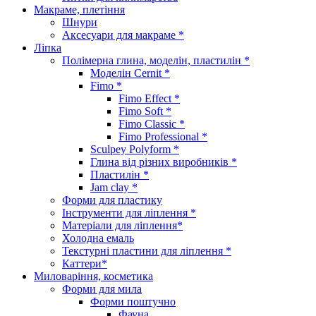
Макраме, плетіння
Шнури
Аксесуари для макраме *
Ліпка
Полімерна глина, моделін, пластилін *
Моделін Cernit *
Fimo *
Fimo Effect *
Fimo Soft *
Fimo Classic *
Fimo Professional *
Sculpey Polyform *
Глина від різних виробників *
Пластилін *
Jam clay *
Форми для пластику
Інструменти для ліплення *
Матеріали для ліплення*
Холодна емаль
Текстурні пластини для ліплення *
Каттери*
Миловаріння, косметика
Форми для мила
Форми поштучно
Фауна