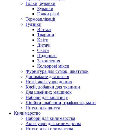
Голки, булавки
Булавки
Голки різні
Термоаплікації
Гудзики
Вінтаж
Тварини
Квіти
Дитячі
Свята
Подорожі
Захоплення
Кольорові мікси
Фурнітура для сумок, шкатулок
Допоміжне для шиття
Ножі, аксесуари до них
Клей, добавки для тканини
Для швейних машинок
Набори для квілтінгу
Лінійки, шаблони, трафарети, мати
Нитки для шиття
Килимарство
Набори для килимарства
Аксесуари для килимарства
Нитки для килимарства