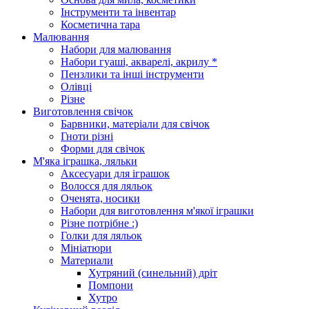
Інструменти та інвентар
Косметична тара
Малювання
Набори для малювання
Набори гуаші, акварелі, акрилу *
Пензлики та інші інструменти
Олівці
Різне
Виготовлення свічок
Барвники, матеріали для свічок
Гноти різні
Форми для свічок
М'яка іграшка, ляльки
Аксесуари для іграшок
Волосся для ляльок
Оченята, носики
Набори для виготовлення м'якої іграшки
Різне потрібне :)
Голки для ляльок
Мініатюри
Материали
Хутряний (синельний) дріт
Помпони
Хутро