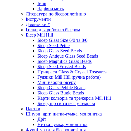
Інші
Чарівна мить
Література по бісероплетінню
Інструменти
Дзвіночки *
Голки для роботи з бісером
Бісер Mill Hill
Бісер Glass Size 6/0 та 8/0
Бісер Seed-Petite
Бісер Glass Seed Beads
Бісер Antique Glass Seed Beads
Бісер Magnifica Glass Beads
Бісер Seed-Frosted Beads
Прикраси Glass & Crystal Treasures
Гудзики Mill Hill (ручна работа)
Міні-набори бісеру
Бісер Glass Pebble Beads
Бісер Glass Bugle Beads
Карти кольорів та трежерсів Mill Hill
Бісер, що світиться у темряві
Паєтки
Шнури, дріт, нитка-гумка, мононитка
Дріт
Нитка-гумка, мононитка
Фурнітура для бісероплетіння