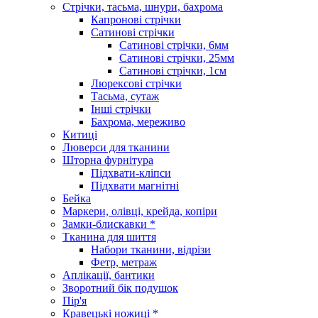
Стрічки, тасьма, шнури, бахрома
Капронові стрічки
Сатинові стрічки
Сатинові стрічки, 6мм
Сатинові стрічки, 25мм
Сатинові стрічки, 1см
Люрексові стрічки
Тасьма, сутаж
Інші стрічки
Бахрома, мереживо
Китиці
Люверси для тканини
Шторна фурнітура
Підхвати-кліпси
Підхвати магнітні
Бейка
Маркери, олівці, крейда, копіри
Замки-блискавки *
Тканина для шиття
Набори тканини, відрізи
Фетр, метраж
Аплікації, бантики
Зворотний бік подушок
Пір'я
Кравецькі ножиці *