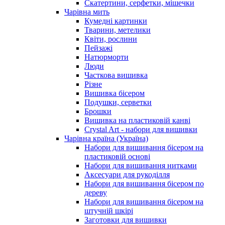
Скатертини, серфетки, мішечки
Чарiвна мить
Кумедні картинки
Тварини, метелики
Квіти, рослини
Пейзажі
Натюрморти
Люди
Часткова вишивка
Різне
Вишивка бісером
Подушки, серветки
Брошки
Вишивка на пластиковій канві
Crystal Art - набори для вишивки
Чарівна країна (Україна)
Набори для вишивання бісером на
пластиковій основі
Набори для вишивання нитками
Аксесуари для рукоділля
Набори для вишивання бісером по
дереву
Набори для вишивання бісером на
штучній шкірі
Заготовки для вишивки