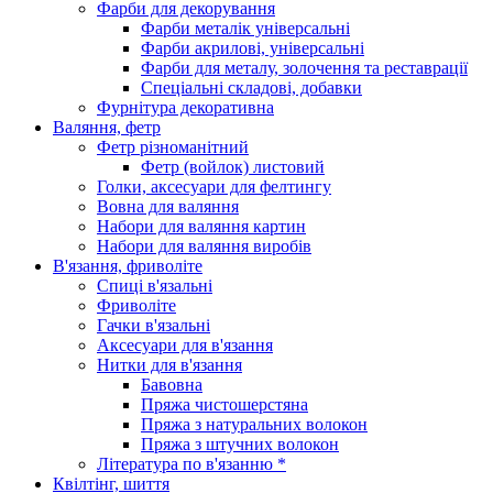
Фарби для декорування
Фарби металік універсальні
Фарби акрилові, універсальні
Фарби для металу, золочення та реставрації
Спеціальні складові, добавки
Фурнітура декоративна
Валяння, фетр
Фетр різноманітний
Фетр (войлок) листовий
Голки, аксесуари для фелтингу
Вовна для валяння
Набори для валяння картин
Набори для валяння виробів
В'язання, фриволіте
Спиці в'язальні
Фриволіте
Гачки в'язальні
Аксесуари для в'язання
Нитки для в'язання
Бавовна
Пряжа чистошерстяна
Пряжа з натуральних волокон
Пряжа з штучних волокон
Література по в'язанню *
Квілтінг, шиття