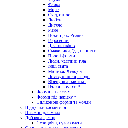
Флора
Море
Схід, етнос
Любов
Дитяче
Різне
Новий рік, Різдво
Гороскопи
Для чоловіків
Смаколики, їда, напитки
Прості форми
Люди, частини тіла
Інші свята
Містика, Хелоуїн
Листя, шишки, ягоди
Візерунки, завитки
Птахи, комахи *
Форми в палетах
Форми під нарізку *
Силіконові форми та молди
Віддушки косметичні
Штампи для мила
Добавки, декор
Сухоцвіти, сухофрукти
Основа для мила, косметики