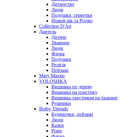
Дитинство
Люди
Подушки, серветки
Новий рік та Різдво
Collection D'Art
Дантель
Дитяче
Тварини
Люди
Флора
Подушки
Релігія
Пейзажі
Mary Maxim
VOLOSHKA
Вишивка по дереву
Вишивка на пластику
Вишивка хрестиком на тканині
Рушники
Bothy Threads
Будиночки, пейзажі
Люди
Казки
Різне
Фауна