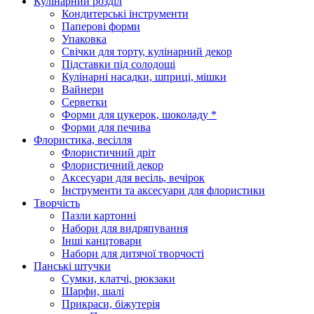
Кулінарний розділ
Кондитерські інструменти
Паперові форми
Упаковка
Свічки для торту, кулінарний декор
Підставки під солодощі
Кулінарні насадки, шприці, мішки
Вайнери
Серветки
Форми для цукерок, шоколаду *
Форми для печива
Флористика, весілля
Флористичний дріт
Флористичний декор
Аксесуари для весіль, вечірок
Інструменти та аксесуари для флористики
Творчість
Пазли картонні
Набори для видряпування
Інші канцтовари
Набори для дитячої творчості
Панські штучки
Сумки, клатчі, рюкзаки
Шарфи, шалі
Прикраси, біжутерія