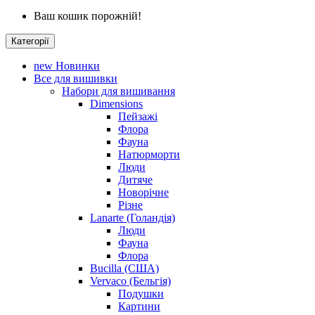
Ваш кошик порожній!
Категорії
new
Новинки
Все для вишивки
Набори для вишивання
Dimensions
Пейзажі
Флора
Фауна
Натюрморти
Люди
Дитяче
Новорічне
Різне
Lanarte (Голандія)
Люди
Фауна
Флора
Bucilla (США)
Vervaco (Бельгія)
Подушки
Картини