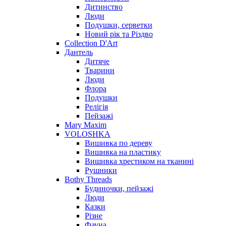
Дитинство
Люди
Подушки, серветки
Новий рік та Різдво
Collection D'Art
Дантель
Дитяче
Тварини
Люди
Флора
Подушки
Релігія
Пейзажі
Mary Maxim
VOLOSHKA
Вишивка по дереву
Вишивка на пластику
Вишивка хрестиком на тканині
Рушники
Bothy Threads
Будиночки, пейзажі
Люди
Казки
Різне
Фауна