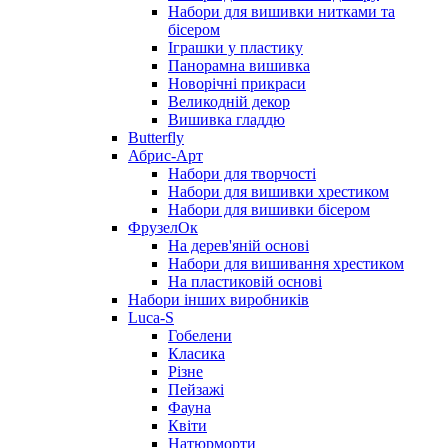
Набори для вишивки нитками та
бісером
Іграшки у пластику
Панорамна вишивка
Новорічні прикраси
Великодній декор
Вишивка гладдю
Butterfly
Абрис-Арт
Набори для творчості
Набори для вишивки хрестиком
Набори для вишивки бісером
ФрузелОк
На дерев'яній основі
Набори для вишивання хрестиком
На пластиковій основі
Набори інших виробників
Luca-S
Гобелени
Класика
Різне
Пейзажі
Фауна
Квіти
Натюрморти