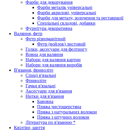
Фарби для декорування
Фарби металік універсальні
Фарби акрилові, універсальні
Фарби для металу, золочення та реставрації
Спеціальні складові, добавки
Фурнітура декоративна
Валяння, фетр
Фетр різноманітний
Фетр (войлок) листовий
Голки, аксесуари для фелтингу
Вовна для валяння
Набори для валяння картин
Набори для валяння виробів
В'язання, фриволіте
Спиці в'язальні
Фриволіте
Гачки в'язальні
Аксесуари для в'язання
Нитки для в'язання
Бавовна
Пряжа чистошерстяна
Пряжа з натуральних волокон
Пряжа з штучних волокон
Література по в'язанню *
Квілтінг, шиття