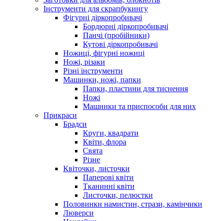
Інструменти для скрапбукингу
Фігурні діркопробивачі
Бордюрні діркопробивачі
Панчі (пробійники)
Кутові діркопробивачі
Ножиці, фігурні ножиці
Ножі, різаки
Різні інструменти
Машинки, ножі, папки
Папки, пластини для тиснення
Ножі
Машинки та приспособи для них
Прикраси
Брадси
Круги, квадрати
Квіти, флора
Свята
Різне
Квіточки, листочки
Паперові квіти
Тканинні квіти
Листочки, пелюстки
Половинки намистин, стрази, камінчики
Люверси