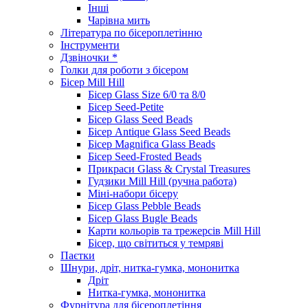
Інші
Чарівна мить
Література по бісероплетінню
Інструменти
Дзвіночки *
Голки для роботи з бісером
Бісер Mill Hill
Бісер Glass Size 6/0 та 8/0
Бісер Seed-Petite
Бісер Glass Seed Beads
Бісер Antique Glass Seed Beads
Бісер Magnifica Glass Beads
Бісер Seed-Frosted Beads
Прикраси Glass & Crystal Treasures
Гудзики Mill Hill (ручна работа)
Міні-набори бісеру
Бісер Glass Pebble Beads
Бісер Glass Bugle Beads
Карти кольорів та трежерсів Mill Hill
Бісер, що світиться у темряві
Паєтки
Шнури, дріт, нитка-гумка, мононитка
Дріт
Нитка-гумка, мононитка
Фурнітура для бісероплетіння