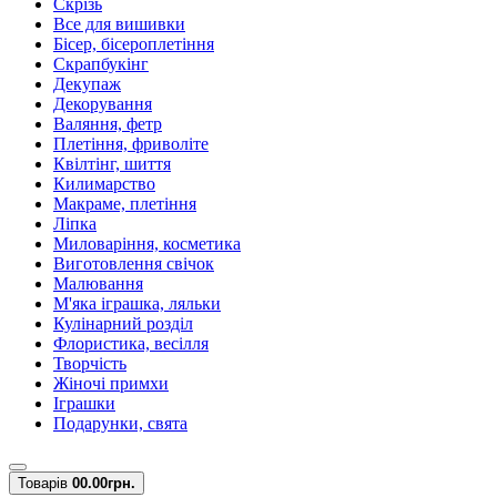
Скрізь
Все для вишивки
Бісер, бісероплетіння
Скрапбукінг
Декупаж
Декорування
Валяння, фетр
Плетіння, фриволіте
Квілтінг, шиття
Килимарство
Макраме, плетіння
Ліпка
Миловаріння, косметика
Виготовлення свічок
Малювання
М'яка іграшка, ляльки
Кулінарний розділ
Флористика, весілля
Творчість
Жіночі примхи
Іграшки
Подарунки, свята
Товарів
0
0.00грн.