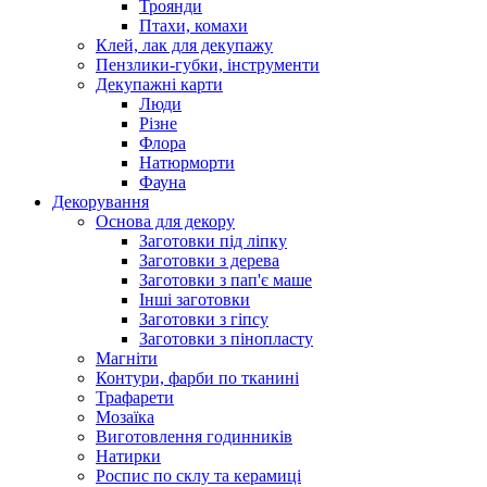
Троянди
Птахи, комахи
Клей, лак для декупажу
Пензлики-губки, інструменти
Декупажні карти
Люди
Різне
Флора
Натюрморти
Фауна
Декорування
Основа для декору
Заготовки під ліпку
Заготовки з дерева
Заготовки з пап'є маше
Інші заготовки
Заготовки з гіпсу
Заготовки з пінопласту
Магніти
Контури, фарби по тканині
Трафарети
Мозаїка
Виготовлення годинників
Натирки
Роспис по склу та керамиці