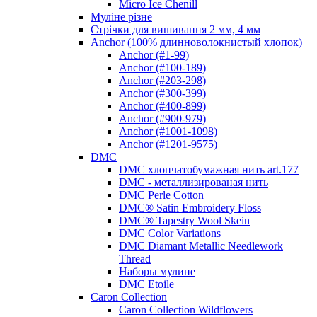
Micro Ice Chenill
Муліне різне
Стрічки для вишивання 2 мм, 4 мм
Anchor (100% длинноволокнистый хлопок)
Anchor (#1-99)
Anchor (#100-189)
Anchor (#203-298)
Anchor (#300-399)
Anchor (#400-899)
Anchor (#900-979)
Anchor (#1001-1098)
Anchor (#1201-9575)
DMC
DMC хлопчатобумажная нить art.177
DMC - металлизированая нить
DMC Perle Cotton
DMC® Satin Embroidery Floss
DMC® Tapestry Wool Skein
DMC Color Variations
DMC Diamant Metallic Needlework
Thread
Наборы мулине
DMC Etoile
Caron Collection
Caron Collection Wildflowers