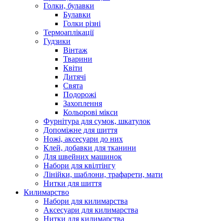
Голки, булавки
Булавки
Голки різні
Термоаплікації
Гудзики
Вінтаж
Тварини
Квіти
Дитячі
Свята
Подорожі
Захоплення
Кольорові мікси
Фурнітура для сумок, шкатулок
Допоміжне для шиття
Ножі, аксесуари до них
Клей, добавки для тканини
Для швейних машинок
Набори для квілтінгу
Лінійки, шаблони, трафарети, мати
Нитки для шиття
Килимарство
Набори для килимарства
Аксесуари для килимарства
Нитки для килимарства