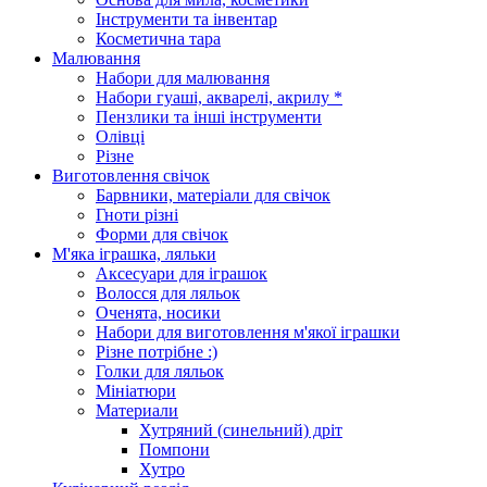
Інструменти та інвентар
Косметична тара
Малювання
Набори для малювання
Набори гуаші, акварелі, акрилу *
Пензлики та інші інструменти
Олівці
Різне
Виготовлення свічок
Барвники, матеріали для свічок
Гноти різні
Форми для свічок
М'яка іграшка, ляльки
Аксесуари для іграшок
Волосся для ляльок
Оченята, носики
Набори для виготовлення м'якої іграшки
Різне потрібне :)
Голки для ляльок
Мініатюри
Материали
Хутряний (синельний) дріт
Помпони
Хутро