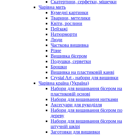
Скатертини, серфетки, мішечки
Чарiвна мить
Кумедні картинки
Тварини, метелики
Квіти, рослини
Пейзажі
Натюрморти
Люди
Часткова вишивка
Різне
Вишивка бісером
Подушки, серветки
Брошки
Вишивка на пластиковій канві
Crystal Art - набори для вишивки
Чарівна країна (Україна)
Набори для вишивання бісером на
пластиковій основі
Набори для вишивання нитками
Аксесуари для рукоділля
Набори для вишивання бісером по
дереву
Набори для вишивання бісером на
штучній шкірі
Заготовки для вишивки