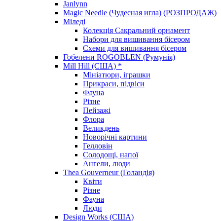
Janlynn
Magic Needle (Чудесная игла) (РОЗПРОДАЖ)
Міледі
Колекція Сакральний орнамент
Набори для вишивання бісером
Схеми для вишивання бісером
Гобелени ROGOBLEN (Румунія)
Mill Hill (США) *
Мініатюри, іграшки
Прикраси, підвіси
Фауна
Різне
Пейзажі
Флора
Великдень
Новорічні картини
Гелловін
Солодощі, напої
Ангели, люди
Thea Gouverneur (Голандія)
Квіти
Різне
Фауна
Люди
Design Works (США)