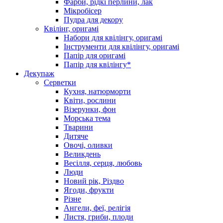
Фарби, рідкі перлини, лак
Мікробісер
Пудра для декору
Квілінг, оригамі
Набори для квілінгу, оригамі
Інструменти для квілінгу, оригамі
Папір для оригамі
Папір для квілінгу*
Декупаж
Серветки
Кухня, натюрморти
Квіти, рослини
Візерунки, фон
Морська тема
Тварини
Дитяче
Овочі, оливки
Великдень
Весілля, серця, любовь
Люди
Новий рік, Різдво
Ягоди, фрукти
Різне
Ангели, феї, релігія
Листя, гриби, плоди