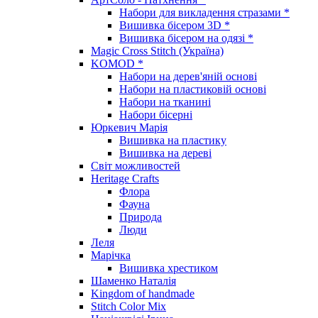
Набори для викладення стразами *
Вишивка бісером 3D *
Вишивка бісером на одязі *
Magic Cross Stitch (Україна)
KOMOD *
Набори на дерев'яній основі
Набори на пластиковій основі
Набори на тканині
Набори бісерні
Юркевич Марія
Вишивка на пластику
Вишивка на дереві
Світ можливостей
Heritage Crafts
Флора
Фауна
Природа
Люди
Леля
Марічка
Вишивка хрестиком
Шаменко Наталія
Kingdom of handmade
Stitch Color Mix