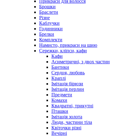
Прикраси для волосся
Брошки
Браслети
Різне
Каблучки
Годинники
Брелки
Комплекти
Намисто, прикраси на шию
Сережки, кліпси, кафи
Кафи
Асиметричні, з двох частин
Бантики
Сердця, любовь
Краплі
Імітація бірюзи
Імітація перлин
Предмети
Комахи
Квадратні, трикутні
Пташки
Імітація золота
Люди, частини тіла
Квіточки різні
Вечірні