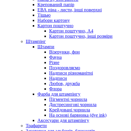
Крепований папір
ЕВА піна - листи, інші поверхні
Тішью
Набори картону
Картон поштучно
Картон поштучно, А4
Картон поштучно, інші розміри
Штампінг
Штампи
Візерунки, фон
Фауна
Різне
Поздоровляємо
Надписи різноманітні
Надписи
Любов, дружба
Флора
Фарба для штампінгу
Пігментні чорнила
Дистресингові чорнила
Крейдовані чорнила
На основі барвника (dye ink)
Аксесуари для штампінгу
Трафарети
Заготовки для альбомів, блокнотів