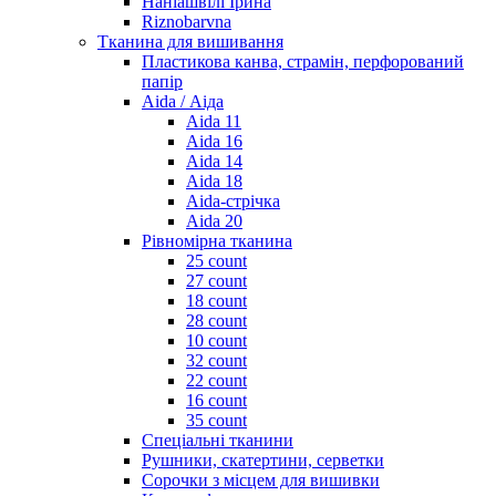
Наніашвілі Ірина
Riznobarvna
Тканина для вишивання
Пластикова канва, страмін, перфорований
папір
Aida / Аіда
Aida 11
Aida 16
Aida 14
Aida 18
Aida-стрічка
Aida 20
Рівномірна тканина
25 count
27 count
18 count
28 count
10 count
32 count
22 count
16 count
35 count
Спеціальні тканини
Рушники, скатертини, серветки
Сорочки з місцем для вишивки