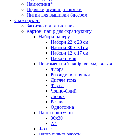
Намистини*
Підвіски, кулони, шарміки
Нитки для вышивки бисером
Скрапбукінг
Заготовки для листівок
Картон, папір для скрапбукінгу
Набори паперу
Набори 22 х 28 см
Набори 30 х 30 см
Набори 12 х 17 см
Набори інші
Пергаментний папір, велум, калька
Флора
Розводи, візерунки
Дитяча тема
Фауна
Чорно-білий
Любов
Разное
Однотонна
Папір поштучно
30х30
А4
Фольга
Папір ручної работи