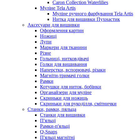
Caron Collection Waterlilies
Муліне Tela Artis
Муліне ручного фарбування Tela Artis
Нитка для вишивки Пухнастик
Аксесуари для вишивки
Оформлення картин
Ножиці
Лупи
Маркери для тканини
Різне
Гольниці, нитковдівачі
Голки для вишивання
Наперстки, вспорювачі, різаки
Магніти-тримачі голки
Рамки
Котушки для ниток, бобінки
Органайзери для муліне
Скриньки для ножиць
Скриньки для рукоділля, смітнички
Станки, рамки, пяльца
Станки для вишивки
П'яльці
Рамки-п'яльці
Q-Snaps
П'яльці магнітні