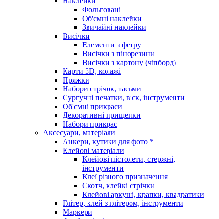
Наклейки
Фольговані
Об'ємні наклейки
Звичайні наклейки
Висічки
Елементи з фетру
Висічки з пінорезини
Висічки з картону (чіпборд)
Карти 3D, колажі
Пряжки
Набори стрічок, тасьми
Сургучні печатки, віск, інструменти
Об'ємні прикраси
Декоративні прищепки
Набори прикрас
Аксесуари, матеріали
Анкери, кутики для фото *
Клейові матеріали
Клейові пістолети, стержні,
інструменти
Клеї різного призначення
Скотч, клейкі стрічки
Клейові аркуші, крапки, квадратики
Глітер, клей з глітером, інструменти
Маркери