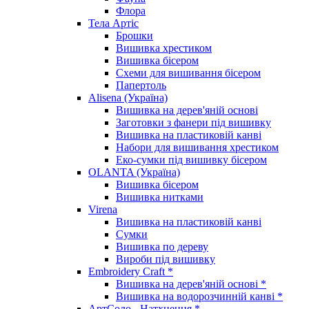
Флора
Тела Артіс
Брошки
Вишивка хрестиком
Вишивка бісером
Схеми для вишивання бісером
Папертоль
Alisena (Україна)
Вишивка на дерев'яній основі
Заготовки з фанери під вишивку
Вишивка на пластиковій канві
Набори для вишивання хрестиком
Еко-сумки під вишивку бісером
OLANTA (Україна)
Вишивка бісером
Вишивка нитками
Virena
Вишивка на пластиковій канві
Сумки
Вишивка по дереву
Вироби під вишивку
Embroidery Craft *
Вишивка на дерев'яній основі *
Вишивка на водорозчинній канві *
АртСоло - Натхнення *