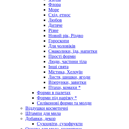
Флора
Море
Схід, етнос
Любов
Дитяче
Різне
Новий рік, Різдво
Гороскопи
Для чоловіків
Смаколики, їда, напитки
Прості форми
Люди, частини тіла
Інші свята
Містика, Хелоуїн
Листя, шишки, ягоди
Візерунки, завитки
Птахи, комахи *
Форми в палетах
Форми під нарізку *
Силіконові форми та молди
Віддушки косметичні
Штампи для мила
Добавки, декор
Сухоцвіти, сухофрукти
Основа для мила, косметики