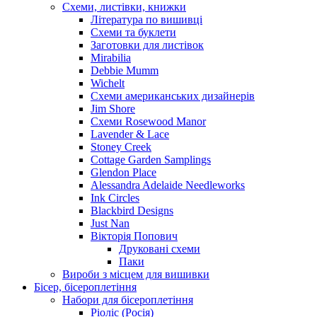
Схеми, листівки, книжки
Література по вишивці
Схеми та буклети
Заготовки для листівок
Mirabilia
Debbie Mumm
Wichelt
Схеми американських дизайнерів
Jim Shore
Cхеми Rosewood Manor
Lavender & Lace
Stoney Creek
Cottage Garden Samplings
Glendon Place
Alessandra Adelaide Needleworks
Ink Circles
Blackbird Designs
Just Nan
Вікторія Попович
Друковані схеми
Паки
Вироби з місцем для вишивки
Бісер, бісероплетіння
Набори для бісероплетіння
Ріоліс (Росія)