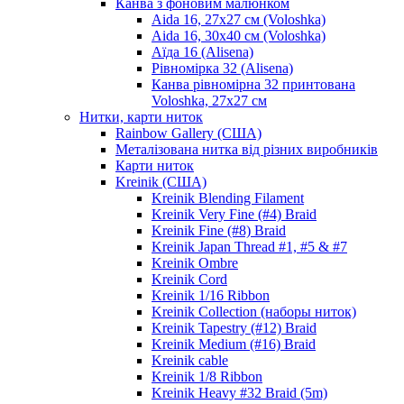
Канва з фоновим малюнком
Aida 16, 27х27 см (Voloshka)
Aida 16, 30х40 см (Voloshka)
Аїда 16 (Alisena)
Рівномірка 32 (Alisena)
Канва рівномірна 32 принтована
Voloshka, 27х27 см
Нитки, карти ниток
Rainbow Gallery (США)
Металізована нитка від різних виробників
Карти ниток
Kreinik (США)
Kreinik Blending Filament
Kreinik Very Fine (#4) Braid
Kreinik Fine (#8) Braid
Kreinik Japan Thread #1, #5 & #7
Kreinik Ombre
Kreinik Cord
Kreinik 1/16 Ribbon
Kreinik Collection (наборы ниток)
Kreinik Tapestry (#12) Braid
Kreinik Medium (#16) Braid
Kreinik cable
Kreinik 1/8 Ribbon
Kreinik Heavy #32 Braid (5m)