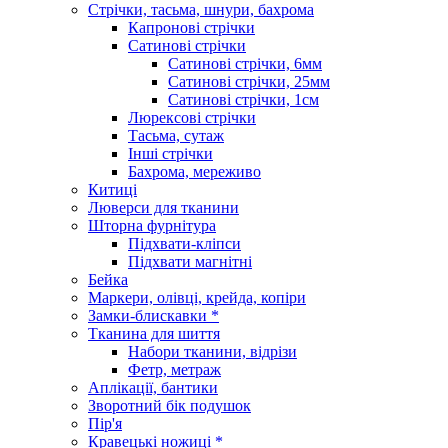
Стрічки, тасьма, шнури, бахрома
Капронові стрічки
Сатинові стрічки
Сатинові стрічки, 6мм
Сатинові стрічки, 25мм
Сатинові стрічки, 1см
Люрексові стрічки
Тасьма, сутаж
Інші стрічки
Бахрома, мереживо
Китиці
Люверси для тканини
Шторна фурнітура
Підхвати-кліпси
Підхвати магнітні
Бейка
Маркери, олівці, крейда, копіри
Замки-блискавки *
Тканина для шиття
Набори тканини, відрізи
Фетр, метраж
Аплікації, бантики
Зворотний бік подушок
Пір'я
Кравецькі ножиці *