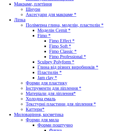
Макраме, плетіння
Шнури
Аксесуари для макраме *
Ліпка
Полімерна глина, моделін, пластилін *
Моделін Cernit *
Fimo *
Fimo Effect *
Fimo Soft *
Fimo Classic *
Fimo Professional *
Sculpey Polyform *
Глина від різних виробників *
Пластилін *
Jam clay *
Форми для пластику
Інструменти для ліплення *
Матеріали для ліплення*
Холодна емаль
Текстурні пластини для ліплення *
Каттери*
Миловаріння, косметика
Форми для мила
Форми поштучно
Фауна