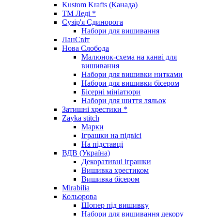
Kustom Krafts (Канада)
ТМ Леді *
Сузір'я Єдинорога
Набори для вишивання
ЛанСвіт
Нова Слобода
Малюнок-схема на канві для
вишивання
Набори для вишивки нитками
Набори для вишивки бісером
Бісерні мініатюри
Набори для шиття ляльок
Затишні хрестики *
Zayka stitch
Марки
Іграшки на підвісі
На підставці
ВДВ (Україна)
Декоративні іграшки
Вишивка хрестиком
Вишивка бісером
Mirabilia
Кольорова
Шопер під вишивку
Набори для вишивання декору