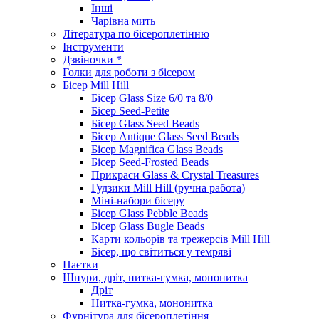
Інші
Чарівна мить
Література по бісероплетінню
Інструменти
Дзвіночки *
Голки для роботи з бісером
Бісер Mill Hill
Бісер Glass Size 6/0 та 8/0
Бісер Seed-Petite
Бісер Glass Seed Beads
Бісер Antique Glass Seed Beads
Бісер Magnifica Glass Beads
Бісер Seed-Frosted Beads
Прикраси Glass & Crystal Treasures
Гудзики Mill Hill (ручна работа)
Міні-набори бісеру
Бісер Glass Pebble Beads
Бісер Glass Bugle Beads
Карти кольорів та трежерсів Mill Hill
Бісер, що світиться у темряві
Паєтки
Шнури, дріт, нитка-гумка, мононитка
Дріт
Нитка-гумка, мононитка
Фурнітура для бісероплетіння