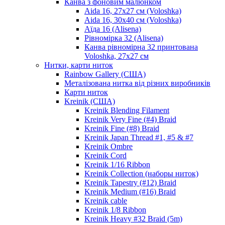
Канва з фоновим малюнком
Aida 16, 27х27 см (Voloshka)
Aida 16, 30х40 см (Voloshka)
Аїда 16 (Alisena)
Рівномірка 32 (Alisena)
Канва рівномірна 32 принтована
Voloshka, 27х27 см
Нитки, карти ниток
Rainbow Gallery (США)
Металізована нитка від різних виробників
Карти ниток
Kreinik (США)
Kreinik Blending Filament
Kreinik Very Fine (#4) Braid
Kreinik Fine (#8) Braid
Kreinik Japan Thread #1, #5 & #7
Kreinik Ombre
Kreinik Cord
Kreinik 1/16 Ribbon
Kreinik Collection (наборы ниток)
Kreinik Tapestry (#12) Braid
Kreinik Medium (#16) Braid
Kreinik cable
Kreinik 1/8 Ribbon
Kreinik Heavy #32 Braid (5m)