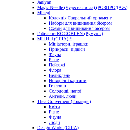
Janlynn
Magic Needle (Чудесная игла) (РОЗПРОДАЖ)
Міледі
Колекція Сакральний орнамент
Набори для вишивання бісером
Схеми для вишивання бісером
Гобелени ROGOBLEN (Румунія)
Mill Hill (США) *
Мініатюри, іграшки
Прикраси, підвіси
Фауна
Різне
Пейзажі
Флора
Великдень
Новорічні картини
Гелловін
Солодощі, напої
Ангели, люди
Thea Gouverneur (Голандія)
Квіти
Різне
Фауна
Люди
Design Works (США)