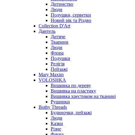
Дитинство
Люди
Подушки, серветки
Новий рік та Різдво
Collection D'Art
Дантель
Дитяче
Тварини
Люди
Флора
Подушки
Релігія
Пейзажі
Mary Maxim
VOLOSHKA
Вишивка по дереву
Вишивка на пластику
Вишивка хрестиком на тканині
Рушники
Bothy Threads
Будиночки, пейзажі
Люди
Казки
Різне
Фауна