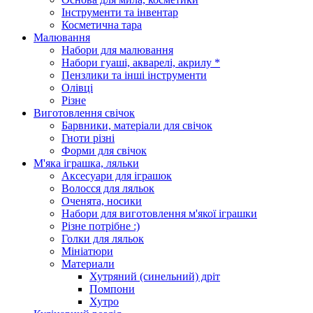
Інструменти та інвентар
Косметична тара
Малювання
Набори для малювання
Набори гуаші, акварелі, акрилу *
Пензлики та інші інструменти
Олівці
Різне
Виготовлення свічок
Барвники, матеріали для свічок
Гноти різні
Форми для свічок
М'яка іграшка, ляльки
Аксесуари для іграшок
Волосся для ляльок
Оченята, носики
Набори для виготовлення м'якої іграшки
Різне потрібне :)
Голки для ляльок
Мініатюри
Материали
Хутряний (синельний) дріт
Помпони
Хутро