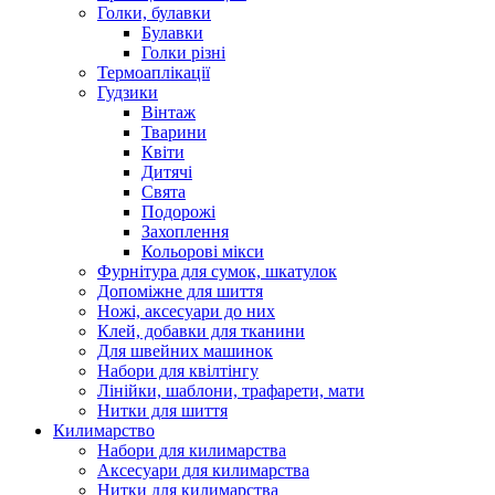
Голки, булавки
Булавки
Голки різні
Термоаплікації
Гудзики
Вінтаж
Тварини
Квіти
Дитячі
Свята
Подорожі
Захоплення
Кольорові мікси
Фурнітура для сумок, шкатулок
Допоміжне для шиття
Ножі, аксесуари до них
Клей, добавки для тканини
Для швейних машинок
Набори для квілтінгу
Лінійки, шаблони, трафарети, мати
Нитки для шиття
Килимарство
Набори для килимарства
Аксесуари для килимарства
Нитки для килимарства