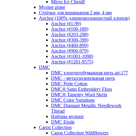
Micro Ice Chenill
Муліне різне
Стрічки для вишивання 2 мм, 4 мм
Anchor (100% длинноволокнистый хлопок)
Anchor (#1-99)
Anchor (#100-189)
Anchor (#203-298)
Anchor (#300-399)
Anchor (#400-899)
Anchor (#900-979)
Anchor (#1001-1098)
Anchor (#1201-9575)
DMC
DMC хлопчатобумажная нить art.177
DMC - металлизированая нить
DMC Perle Cotton
DMC® Satin Embroidery Floss
DMC® Tapestry Wool Skein
DMC Color Variations
DMC Diamant Metallic Needlework
Thread
Наборы мулине
DMC Etoile
Caron Collection
Caron Collection Wildflowers