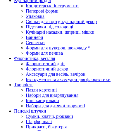
Кулінарний розділ
Кондитерські інструменти
Паперові форми
Упаковка
Свічки для торту, кулінарний декор
Підставки під солодощі
Кулінарні насадки, шприці, мішки
Вайнери
Серветки
Форми для цукерок, шоколаду *
Форми для печива
Флористика, весілля
Флористичний дріт
Флористичний декор
Аксесуари для весіль, вечірок
Інструменти та аксесуари для флористики
Творчість
Пазли картонні
Набори для видряпування
Інші канцтовари
Набори для дитячої творчості
Панські штучки
Сумки, клатчі, рюкзаки
Шарфи, шалі
Прикраси, біжутерія