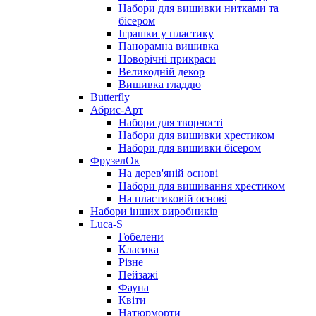
Набори для вишивки нитками та
бісером
Іграшки у пластику
Панорамна вишивка
Новорічні прикраси
Великодній декор
Вишивка гладдю
Butterfly
Абрис-Арт
Набори для творчості
Набори для вишивки хрестиком
Набори для вишивки бісером
ФрузелОк
На дерев'яній основі
Набори для вишивання хрестиком
На пластиковій основі
Набори інших виробників
Luca-S
Гобелени
Класика
Різне
Пейзажі
Фауна
Квіти
Натюрморти