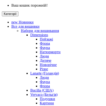
Ваш кошик порожній!
Категорії
new
Новинки
Все для вишивки
Набори для вишивання
Dimensions
Пейзажі
Флора
Фауна
Натюрморти
Люди
Дитяче
Новорічне
Різне
Lanarte (Голандія)
Люди
Фауна
Флора
Bucilla (США)
Vervaco (Бельгія)
Подушки
Картини