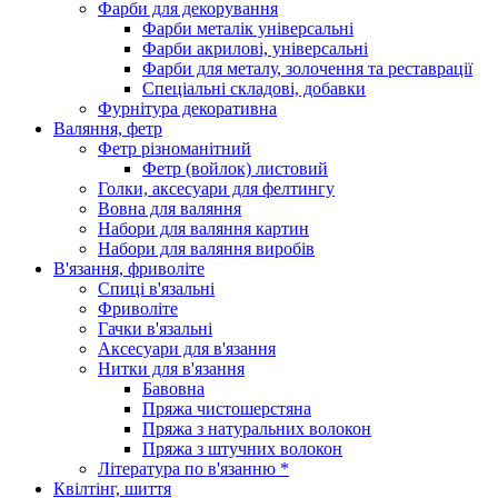
Фарби для декорування
Фарби металік універсальні
Фарби акрилові, універсальні
Фарби для металу, золочення та реставрації
Спеціальні складові, добавки
Фурнітура декоративна
Валяння, фетр
Фетр різноманітний
Фетр (войлок) листовий
Голки, аксесуари для фелтингу
Вовна для валяння
Набори для валяння картин
Набори для валяння виробів
В'язання, фриволіте
Спиці в'язальні
Фриволіте
Гачки в'язальні
Аксесуари для в'язання
Нитки для в'язання
Бавовна
Пряжа чистошерстяна
Пряжа з натуральних волокон
Пряжа з штучних волокон
Література по в'язанню *
Квілтінг, шиття