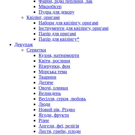
Фарби, рідкі перлини, лак
Мікробісер
Пудра для декору
Квілінг, оригамі
Набори для квілінгу, оригамі
Інструменти для квілінгу, оригамі
Папір для оригамі
Папір для квілінгу*
Декупаж
Серветки
Кухня, натюрморти
Квіти, рослини
Візерунки, фон
Морська тема
Тварини
Дитяче
Овочі, оливки
Великдень
Весілля, серця, любовь
Люди
Новий рік, Різдво
Ягоди, фрукти
Різне
Ангели, феї, релігія
Листя, гриби, плоди