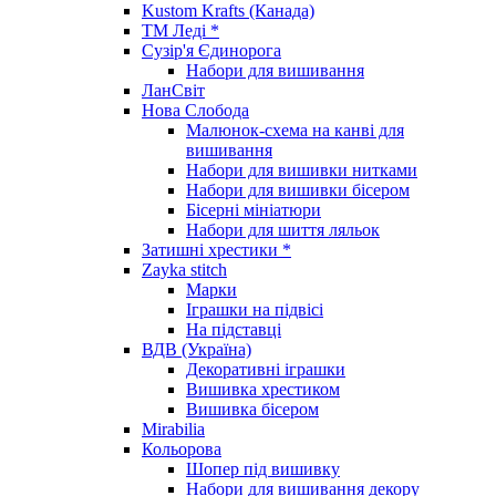
Kustom Krafts (Канада)
ТМ Леді *
Сузір'я Єдинорога
Набори для вишивання
ЛанСвіт
Нова Слобода
Малюнок-схема на канві для
вишивання
Набори для вишивки нитками
Набори для вишивки бісером
Бісерні мініатюри
Набори для шиття ляльок
Затишні хрестики *
Zayka stitch
Марки
Іграшки на підвісі
На підставці
ВДВ (Україна)
Декоративні іграшки
Вишивка хрестиком
Вишивка бісером
Mirabilia
Кольорова
Шопер під вишивку
Набори для вишивання декору