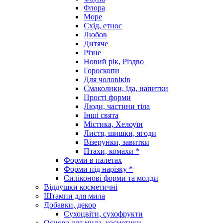
Флора
Море
Схід, етнос
Любов
Дитяче
Різне
Новий рік, Різдво
Гороскопи
Для чоловіків
Смаколики, їда, напитки
Прості форми
Люди, частини тіла
Інші свята
Містика, Хелоуїн
Листя, шишки, ягоди
Візерунки, завитки
Птахи, комахи *
Форми в палетах
Форми під нарізку *
Силіконові форми та молди
Віддушки косметичні
Штампи для мила
Добавки, декор
Сухоцвіти, сухофрукти
Основа для мила, косметики