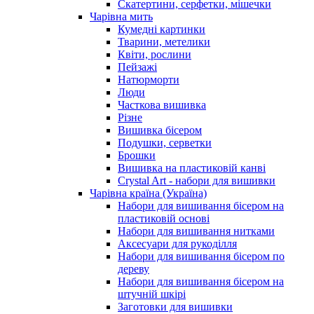
Скатертини, серфетки, мішечки
Чарiвна мить
Кумедні картинки
Тварини, метелики
Квіти, рослини
Пейзажі
Натюрморти
Люди
Часткова вишивка
Різне
Вишивка бісером
Подушки, серветки
Брошки
Вишивка на пластиковій канві
Crystal Art - набори для вишивки
Чарівна країна (Україна)
Набори для вишивання бісером на
пластиковій основі
Набори для вишивання нитками
Аксесуари для рукоділля
Набори для вишивання бісером по
дереву
Набори для вишивання бісером на
штучній шкірі
Заготовки для вишивки