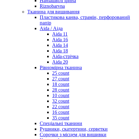
Наніашвілі Ірина
Riznobarvna
Тканина для вишивання
Пластикова канва, страмін, перфорований
папір
Aida / Аіда
Aida 11
Aida 16
Aida 14
Aida 18
Aida-стрічка
Aida 20
Рівномірна тканина
25 count
27 count
18 count
28 count
10 count
32 count
22 count
16 count
35 count
Спеціальні тканини
Рушники, скатертини, серветки
Сорочки з місцем для вишивки