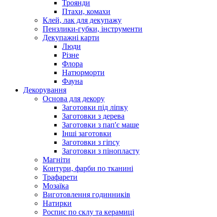
Троянди
Птахи, комахи
Клей, лак для декупажу
Пензлики-губки, інструменти
Декупажні карти
Люди
Різне
Флора
Натюрморти
Фауна
Декорування
Основа для декору
Заготовки під ліпку
Заготовки з дерева
Заготовки з пап'є маше
Інші заготовки
Заготовки з гіпсу
Заготовки з пінопласту
Магніти
Контури, фарби по тканині
Трафарети
Мозаїка
Виготовлення годинників
Натирки
Роспис по склу та керамиці