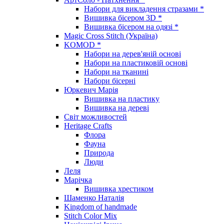
Набори для викладення стразами *
Вишивка бісером 3D *
Вишивка бісером на одязі *
Magic Cross Stitch (Україна)
KOMOD *
Набори на дерев'яній основі
Набори на пластиковій основі
Набори на тканині
Набори бісерні
Юркевич Марія
Вишивка на пластику
Вишивка на дереві
Світ можливостей
Heritage Crafts
Флора
Фауна
Природа
Люди
Леля
Марічка
Вишивка хрестиком
Шаменко Наталія
Kingdom of handmade
Stitch Color Mix