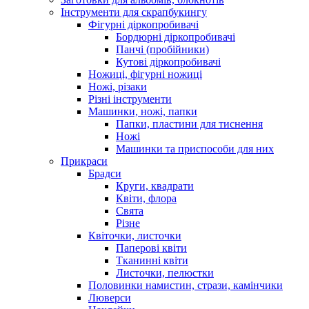
Інструменти для скрапбукингу
Фігурні діркопробивачі
Бордюрні діркопробивачі
Панчі (пробійники)
Кутові діркопробивачі
Ножиці, фігурні ножиці
Ножі, різаки
Різні інструменти
Машинки, ножі, папки
Папки, пластини для тиснення
Ножі
Машинки та приспособи для них
Прикраси
Брадси
Круги, квадрати
Квіти, флора
Свята
Різне
Квіточки, листочки
Паперові квіти
Тканинні квіти
Листочки, пелюстки
Половинки намистин, стрази, камінчики
Люверси