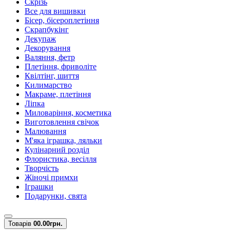
Скрізь
Все для вишивки
Бісер, бісероплетіння
Скрапбукінг
Декупаж
Декорування
Валяння, фетр
Плетіння, фриволіте
Квілтінг, шиття
Килимарство
Макраме, плетіння
Ліпка
Миловаріння, косметика
Виготовлення свічок
Малювання
М'яка іграшка, ляльки
Кулінарний розділ
Флористика, весілля
Творчість
Жіночі примхи
Іграшки
Подарунки, свята
Товарів
0
0.00грн.