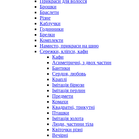
Прикраси для волосся
Брошки
Браслети
Різне
Каблучки
Годинники
Брелки
Комплекти
Намисто, прикраси на шию
Сережки, кліпси, кафи
Кафи
Асиметричні, з двох частин
Бантики
Сердця, любовь
Краплі
Імітація бірюзи
Імітація перлин
Предмети
Комахи
Квадратні, трикутні
Пташки
Імітація золота
Люди, частини тіла
Квіточки різні
Вечірні