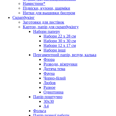
Намистини*
Підвіски, кулони, шарміки
Нитки для вышивки бисером
Скрапбукінг
Заготовки для листівок
Картон, папір для скрапбукінгу
Набори паперу
Набори 22 х 28 см
Набори 30 х 30 см
Набори 12 х 17 см
Набори інші
Пергаментний папір, велум, калька
Флора
Розводи, візерунки
Дитяча тема
Фауна
Чорно-білий
Любов
Разное
Однотонна
Папір поштучно
30х30
А4
Фольга
Папір ручної работи