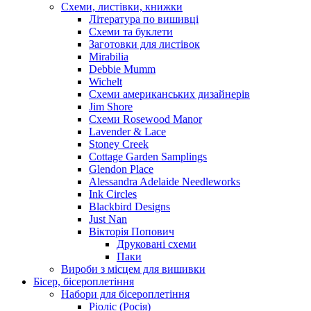
Схеми, листівки, книжки
Література по вишивці
Схеми та буклети
Заготовки для листівок
Mirabilia
Debbie Mumm
Wichelt
Схеми американських дизайнерів
Jim Shore
Cхеми Rosewood Manor
Lavender & Lace
Stoney Creek
Cottage Garden Samplings
Glendon Place
Alessandra Adelaide Needleworks
Ink Circles
Blackbird Designs
Just Nan
Вікторія Попович
Друковані схеми
Паки
Вироби з місцем для вишивки
Бісер, бісероплетіння
Набори для бісероплетіння
Ріоліс (Росія)