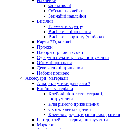
Наклейки
Фольговані
Об'ємні наклейки
Звичайні наклейки
Висічки
Елементи з фетру
Висічки з пінорезини
Висічки з картону (чіпборд)
Карти 3D, колажі
Пряжки
Набори стрічок, тасьми
Сургучні печатки, віск, інструменти
Об'ємні прикраси
Декоративні прищепки
Набори прикрас
Аксесуари, матеріали
Анкери, кутики для фото *
Клейові матеріали
Клейові пістолети, стержні,
інструменти
Клеї різного призначення
Скотч, клейкі стрічки
Клейові аркуші, крапки, квадратики
Глітер, клей з глітером, інструменти
Маркери