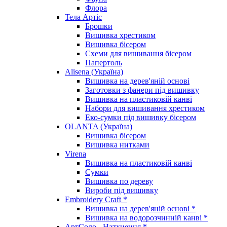
Флора
Тела Артіс
Брошки
Вишивка хрестиком
Вишивка бісером
Схеми для вишивання бісером
Папертоль
Alisena (Україна)
Вишивка на дерев'яній основі
Заготовки з фанери під вишивку
Вишивка на пластиковій канві
Набори для вишивання хрестиком
Еко-сумки під вишивку бісером
OLANTA (Україна)
Вишивка бісером
Вишивка нитками
Virena
Вишивка на пластиковій канві
Сумки
Вишивка по дереву
Вироби під вишивку
Embroidery Craft *
Вишивка на дерев'яній основі *
Вишивка на водорозчинній канві *
АртСоло - Натхнення *