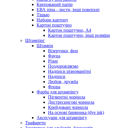
Крепований папір
ЕВА піна - листи, інші поверхні
Тішью
Набори картону
Картон поштучно
Картон поштучно, А4
Картон поштучно, інші розміри
Штампінг
Штампи
Візерунки, фон
Фауна
Різне
Поздоровляємо
Надписи різноманітні
Надписи
Любов, дружба
Флора
Фарба для штампінгу
Пігментні чорнила
Дистресингові чорнила
Крейдовані чорнила
На основі барвника (dye ink)
Аксесуари для штампінгу
Трафарети
Заготовки для альбомів, блокнотів