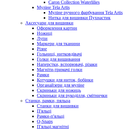
Caron Collection Waterlilies
Муліне Tela Artis
Муліне ручного фарбування Tela Artis
Нитка для вишивки Пухнастик
Аксесуари для вишивки
Оформлення картин
Ножиці
Лупи
Маркери для тканини
Різне
Гольниці, нитковдівачі
Голки для вишивання
Наперстки, вспорювачі, різаки
Магніти-тримачі голки
Рамки
Котушки для ниток, бобінки
Органайзери для муліне
Скриньки для ножиць
Скриньки для рукоділля, смітнички
Станки, рамки, пяльца
Станки для вишивки
П'яльці
Рамки-п'яльці
Q-Snaps
П'яльці магнітні