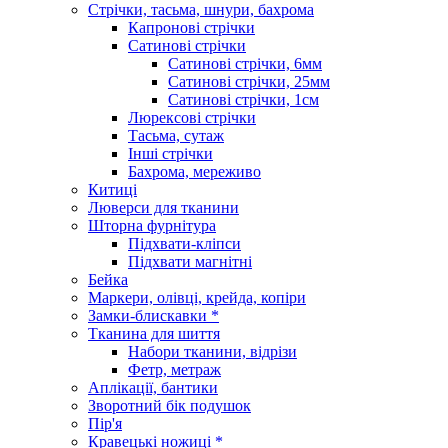
Стрічки, тасьма, шнури, бахрома
Капронові стрічки
Сатинові стрічки
Сатинові стрічки, 6мм
Сатинові стрічки, 25мм
Сатинові стрічки, 1см
Люрексові стрічки
Тасьма, сутаж
Інші стрічки
Бахрома, мереживо
Китиці
Люверси для тканини
Шторна фурнітура
Підхвати-кліпси
Підхвати магнітні
Бейка
Маркери, олівці, крейда, копіри
Замки-блискавки *
Тканина для шиття
Набори тканини, відрізи
Фетр, метраж
Аплікації, бантики
Зворотний бік подушок
Пір'я
Кравецькі ножиці *