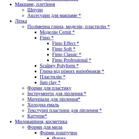
Макраме, плетіння
Шнури
Аксесуари для макраме *
Ліпка
Полімерна глина, моделін, пластилін *
Моделін Cernit *
Fimo *
Fimo Effect *
Fimo Soft *
Fimo Classic *
Fimo Professional *
Sculpey Polyform *
Глина від різних виробників *
Пластилін *
Jam clay *
Форми для пластику
Інструменти для ліплення *
Матеріали для ліплення*
Холодна емаль
Текстурні пластини для ліплення *
Каттери*
Миловаріння, косметика
Форми для мила
Форми поштучно
Фауна