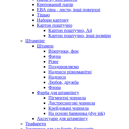
Крепований папір
ЕВА піна - листи, інші поверхні
Тішью
Набори картону
Картон поштучно
Картон поштучно, А4
Картон поштучно, інші розміри
Штампінг
Штампи
Візерунки, фон
Фауна
Різне
Поздоровляємо
Надписи різноманітні
Надписи
Любов, дружба
Флора
Фарба для штампінгу
Пігментні чорнила
Дистресингові чорнила
Крейдовані чорнила
На основі барвника (dye ink)
Аксесуари для штампінгу
Трафарети
Заготовки для альбомів, блокнотів