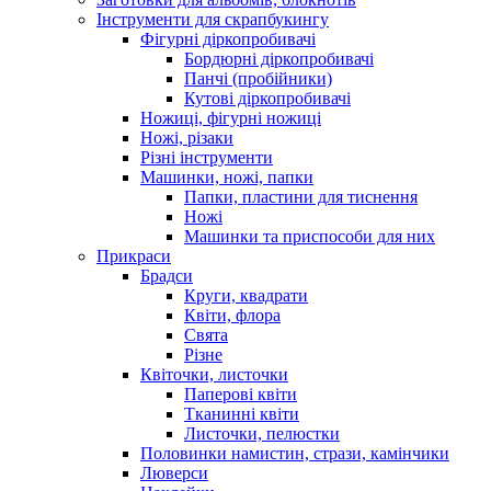
Інструменти для скрапбукингу
Фігурні діркопробивачі
Бордюрні діркопробивачі
Панчі (пробійники)
Кутові діркопробивачі
Ножиці, фігурні ножиці
Ножі, різаки
Різні інструменти
Машинки, ножі, папки
Папки, пластини для тиснення
Ножі
Машинки та приспособи для них
Прикраси
Брадси
Круги, квадрати
Квіти, флора
Свята
Різне
Квіточки, листочки
Паперові квіти
Тканинні квіти
Листочки, пелюстки
Половинки намистин, стрази, камінчики
Люверси