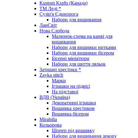
Kustom Krafts (Канада)
ТМ Леді *
Сузір'я Єдинорога
Набори для вишивання
ЛанСвіт
Нова Слобода
Малюнок-схема на канві для
вишивання
Набори для вишивки нитками
Набори для вишивки бісером
Бісерні мініатюри
Набори для шиття ляльок
Затишні хрестики *
Zayka stitch
Марки
Іграшки на підвісі
На підставці
ВДВ (Україна)
Декоративні іграшки
Вишивка хрестиком
Вишивка бісером
Mirabilia
Кольорова
Шопер під вишивку
Набори для вишивання декору