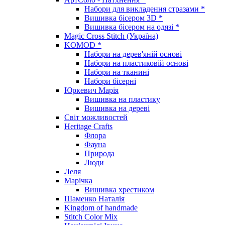
Набори для викладення стразами *
Вишивка бісером 3D *
Вишивка бісером на одязі *
Magic Cross Stitch (Україна)
KOMOD *
Набори на дерев'яній основі
Набори на пластиковій основі
Набори на тканині
Набори бісерні
Юркевич Марія
Вишивка на пластику
Вишивка на дереві
Світ можливостей
Heritage Crafts
Флора
Фауна
Природа
Люди
Леля
Марічка
Вишивка хрестиком
Шаменко Наталія
Kingdom of handmade
Stitch Color Mix