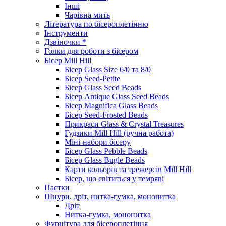
Інші
Чарівна мить
Література по бісероплетінню
Інструменти
Дзвіночки *
Голки для роботи з бісером
Бісер Mill Hill
Бісер Glass Size 6/0 та 8/0
Бісер Seed-Petite
Бісер Glass Seed Beads
Бісер Antique Glass Seed Beads
Бісер Magnifica Glass Beads
Бісер Seed-Frosted Beads
Прикраси Glass & Crystal Treasures
Гудзики Mill Hill (ручна работа)
Міні-набори бісеру
Бісер Glass Pebble Beads
Бісер Glass Bugle Beads
Карти кольорів та трежерсів Mill Hill
Бісер, що світиться у темряві
Паєтки
Шнури, дріт, нитка-гумка, мононитка
Дріт
Нитка-гумка, мононитка
Фурнітура для бісероплетіння