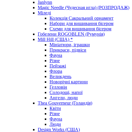
Janlynn
Magic Needle (Чудесная игла) (РОЗПРОДАЖ)
Міледі
Колекція Сакральний орнамент
Набори для вишивання бісером
Схеми для вишивання бісером
Гобелени ROGOBLEN (Румунія)
Mill Hill (США) *
Мініатюри, іграшки
Прикраси, підвіси
Фауна
Різне
Пейзажі
Флора
Великдень
Новорічні картини
Гелловін
Солодощі, напої
Ангели, люди
Thea Gouverneur (Голандія)
Квіти
Різне
Фауна
Люди
Design Works (США)