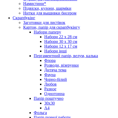
Намистини*
Підвіски, кулони, шарміки
Нитки для вышивки бисером
Скрапбукінг
Заготовки для листівок
Картон, папір для скрапбукінгу
Набори паперу
Набори 22 х 28 см
Набори 30 х 30 см
Набори 12 х 17 см
Набори інші
Пергаментний папір, велум, калька
Флора
Розводи, візерунки
Дитяча тема
Фауна
Чорно-білий
Любов
Разное
Однотонна
Папір поштучно
30х30
А4
Фольга
Папір ручної работи