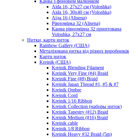
Канва з фоновим малюнком
Aida 16, 27х27 см (Voloshka)
Aida 16, 30х40 см (Voloshka)
Аїда 16 (Alisena)
Рівномірка 32 (Alisena)
Канва рівномірна 32 принтована
Voloshka, 27х27 см
Нитки, карти ниток
Rainbow Gallery (США)
Металізована нитка від різних виробників
Карти ниток
Kreinik (США)
Kreinik Blending Filament
Kreinik Very Fine (#4) Braid
Kreinik Fine (#8) Braid
Kreinik Japan Thread #1, #5 & #7
Kreinik Ombre
Kreinik Cord
Kreinik 1/16 Ribbon
Kreinik Collection (наборы ниток)
Kreinik Tapestry (#12) Braid
Kreinik Medium (#16) Braid
Kreinik cable
Kreinik 1/8 Ribbon
Kreinik Heavy #32 Braid (5m)