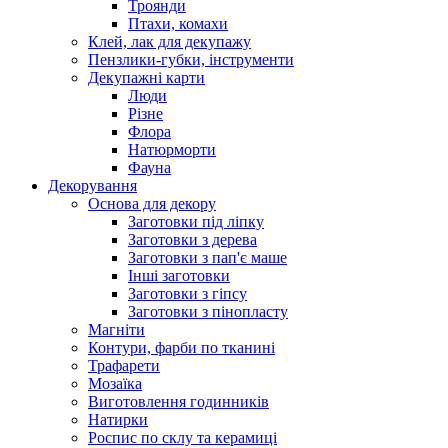
Троянди
Птахи, комахи
Клей, лак для декупажу
Пензлики-губки, інструменти
Декупажні карти
Люди
Різне
Флора
Натюрморти
Фауна
Декорування
Основа для декору
Заготовки під ліпку
Заготовки з дерева
Заготовки з пап'є маше
Інші заготовки
Заготовки з гіпсу
Заготовки з пінопласту
Магніти
Контури, фарби по тканині
Трафарети
Мозаїка
Виготовлення годинників
Натирки
Роспис по склу та керамиці