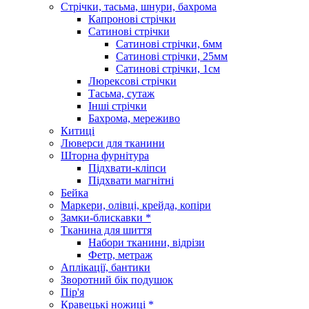
Стрічки, тасьма, шнури, бахрома
Капронові стрічки
Сатинові стрічки
Сатинові стрічки, 6мм
Сатинові стрічки, 25мм
Сатинові стрічки, 1см
Люрексові стрічки
Тасьма, сутаж
Інші стрічки
Бахрома, мереживо
Китиці
Люверси для тканини
Шторна фурнітура
Підхвати-кліпси
Підхвати магнітні
Бейка
Маркери, олівці, крейда, копіри
Замки-блискавки *
Тканина для шиття
Набори тканини, відрізи
Фетр, метраж
Аплікації, бантики
Зворотний бік подушок
Пір'я
Кравецькі ножиці *