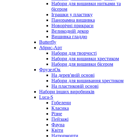
Набори для вишивки нитками та
бісером
Іграшки у пластику
Панорамна вишивка
Новорічні прикраси
Великодній декор
Вишивка гладдю
Butterfly
Абрис-Арт
Набори для творчості
Набори для вишивки хрестиком
Набори для вишивки бісером
ФрузелОк
На дерев'яній основі
Набори для вишивання хрестиком
На пластиковій основі
Набори інших виробників
Luca-S
Гобелени
Класика
Різне
Пейзажі
Фауна
Квіти
Натюрморти