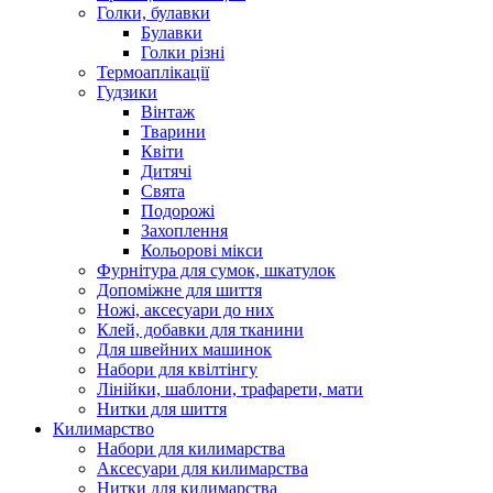
Голки, булавки
Булавки
Голки різні
Термоаплікації
Гудзики
Вінтаж
Тварини
Квіти
Дитячі
Свята
Подорожі
Захоплення
Кольорові мікси
Фурнітура для сумок, шкатулок
Допоміжне для шиття
Ножі, аксесуари до них
Клей, добавки для тканини
Для швейних машинок
Набори для квілтінгу
Лінійки, шаблони, трафарети, мати
Нитки для шиття
Килимарство
Набори для килимарства
Аксесуари для килимарства
Нитки для килимарства