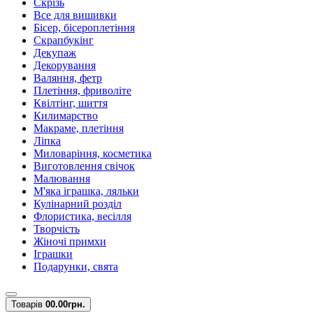
Скрізь
Все для вишивки
Бісер, бісероплетіння
Скрапбукінг
Декупаж
Декорування
Валяння, фетр
Плетіння, фриволіте
Квілтінг, шиття
Килимарство
Макраме, плетіння
Ліпка
Миловаріння, косметика
Виготовлення свічок
Малювання
М'яка іграшка, ляльки
Кулінарний розділ
Флористика, весілля
Творчість
Жіночі примхи
Іграшки
Подарунки, свята
Товарів
0
0.00грн.