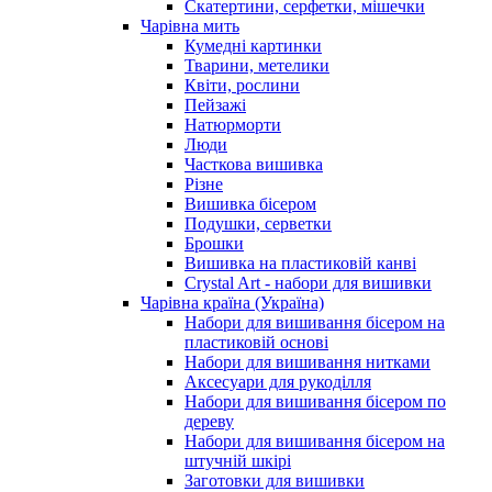
Скатертини, серфетки, мішечки
Чарiвна мить
Кумедні картинки
Тварини, метелики
Квіти, рослини
Пейзажі
Натюрморти
Люди
Часткова вишивка
Різне
Вишивка бісером
Подушки, серветки
Брошки
Вишивка на пластиковій канві
Crystal Art - набори для вишивки
Чарівна країна (Україна)
Набори для вишивання бісером на
пластиковій основі
Набори для вишивання нитками
Аксесуари для рукоділля
Набори для вишивання бісером по
дереву
Набори для вишивання бісером на
штучній шкірі
Заготовки для вишивки