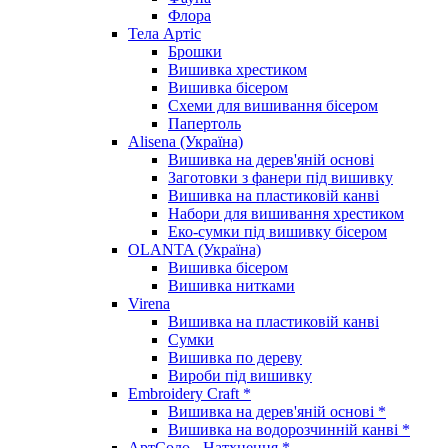
Флора
Тела Артіс
Брошки
Вишивка хрестиком
Вишивка бісером
Схеми для вишивання бісером
Папертоль
Alisena (Україна)
Вишивка на дерев'яній основі
Заготовки з фанери під вишивку
Вишивка на пластиковій канві
Набори для вишивання хрестиком
Еко-сумки під вишивку бісером
OLANTA (Україна)
Вишивка бісером
Вишивка нитками
Virena
Вишивка на пластиковій канві
Сумки
Вишивка по дереву
Вироби під вишивку
Embroidery Craft *
Вишивка на дерев'яній основі *
Вишивка на водорозчинній канві *
АртСоло - Натхнення *