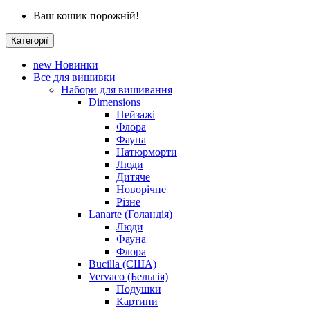
Ваш кошик порожній!
Категорії
new
Новинки
Все для вишивки
Набори для вишивання
Dimensions
Пейзажі
Флора
Фауна
Натюрморти
Люди
Дитяче
Новорічне
Різне
Lanarte (Голандія)
Люди
Фауна
Флора
Bucilla (США)
Vervaco (Бельгія)
Подушки
Картини