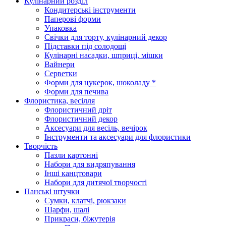
Кулінарний розділ
Кондитерські інструменти
Паперові форми
Упаковка
Свічки для торту, кулінарний декор
Підставки під солодощі
Кулінарні насадки, шприці, мішки
Вайнери
Серветки
Форми для цукерок, шоколаду *
Форми для печива
Флористика, весілля
Флористичний дріт
Флористичний декор
Аксесуари для весіль, вечірок
Інструменти та аксесуари для флористики
Творчість
Пазли картонні
Набори для видряпування
Інші канцтовари
Набори для дитячої творчості
Панські штучки
Сумки, клатчі, рюкзаки
Шарфи, шалі
Прикраси, біжутерія