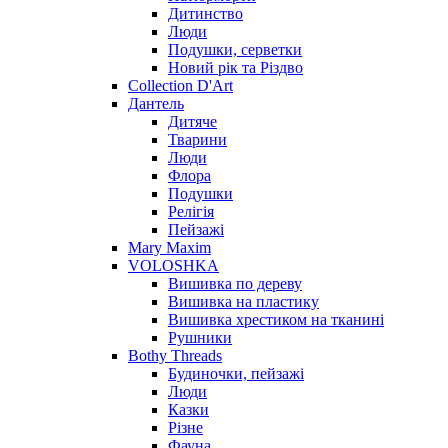
Дитинство
Люди
Подушки, серветки
Новий рік та Різдво
Collection D'Art
Дантель
Дитяче
Тварини
Люди
Флора
Подушки
Релігія
Пейзажі
Mary Maxim
VOLOSHKA
Вишивка по дереву
Вишивка на пластику
Вишивка хрестиком на тканині
Рушники
Bothy Threads
Будиночки, пейзажі
Люди
Казки
Різне
Фауна