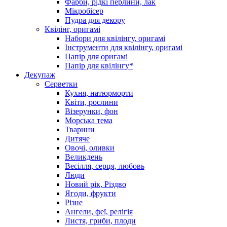
Фарби, рідкі перлини, лак
Мікробісер
Пудра для декору
Квілінг, оригамі
Набори для квілінгу, оригамі
Інструменти для квілінгу, оригамі
Папір для оригамі
Папір для квілінгу*
Декупаж
Серветки
Кухня, натюрморти
Квіти, рослини
Візерунки, фон
Морська тема
Тварини
Дитяче
Овочі, оливки
Великдень
Весілля, серця, любовь
Люди
Новий рік, Різдво
Ягоди, фрукти
Різне
Ангели, феї, релігія
Листя, гриби, плоди