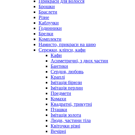
Прикраси для волосся
Брошки
Браслети
Різне
Каблучки
Годинники
Брелки
Комплекти
Намисто, прикраси на шию
Сережки, кліпси, кафи
Кафи
Асиметричні, з двох частин
Бантики
Сердця, любовь
Краплі
Імітація бірюзи
Імітація перлин
Предмети
Комахи
Квадратні, трикутні
Пташки
Імітація золота
Люди, частини тіла
Квіточки різні
Вечірні