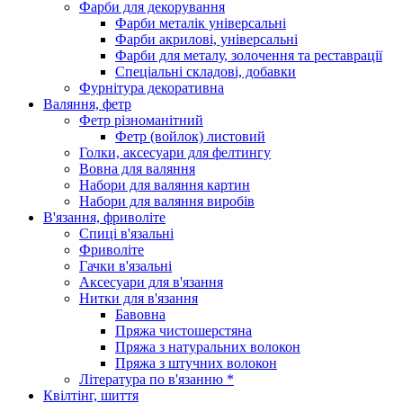
Фарби для декорування
Фарби металік універсальні
Фарби акрилові, універсальні
Фарби для металу, золочення та реставрації
Спеціальні складові, добавки
Фурнітура декоративна
Валяння, фетр
Фетр різноманітний
Фетр (войлок) листовий
Голки, аксесуари для фелтингу
Вовна для валяння
Набори для валяння картин
Набори для валяння виробів
В'язання, фриволіте
Спиці в'язальні
Фриволіте
Гачки в'язальні
Аксесуари для в'язання
Нитки для в'язання
Бавовна
Пряжа чистошерстяна
Пряжа з натуральних волокон
Пряжа з штучних волокон
Література по в'язанню *
Квілтінг, шиття