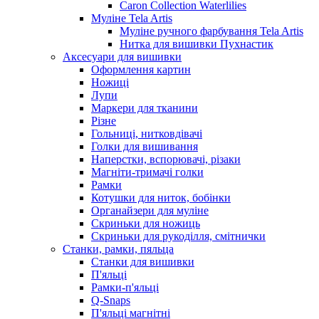
Caron Collection Waterlilies
Муліне Tela Artis
Муліне ручного фарбування Tela Artis
Нитка для вишивки Пухнастик
Аксесуари для вишивки
Оформлення картин
Ножиці
Лупи
Маркери для тканини
Різне
Гольниці, нитковдівачі
Голки для вишивання
Наперстки, вспорювачі, різаки
Магніти-тримачі голки
Рамки
Котушки для ниток, бобінки
Органайзери для муліне
Скриньки для ножиць
Скриньки для рукоділля, смітнички
Станки, рамки, пяльца
Станки для вишивки
П'яльці
Рамки-п'яльці
Q-Snaps
П'яльці магнітні