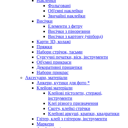
Наклейки
Фольговані
Об'ємні наклейки
Звичайні наклейки
Висічки
Елементи з фетру
Висічки з пінорезини
Висічки з картону (чіпборд)
Карти 3D, колажі
Пряжки
Набори стрічок, тасьми
Сургучні печатки, віск, інструменти
Об'ємні прикраси
Декоративні прищепки
Набори прикрас
Аксесуари, матеріали
Анкери, кутики для фото *
Клейові матеріали
Клейові пістолети, стержні,
інструменти
Клеї різного призначення
Скотч, клейкі стрічки
Клейові аркуші, крапки, квадратики
Глітер, клей з глітером, інструменти
Маркери