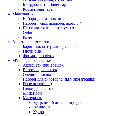
Інструменти та інвентар
Косметична тара
Малювання
Набори для малювання
Набори гуаші, акварелі, акрилу *
Пензлики та інші інструменти
Олівці
Різне
Виготовлення свічок
Барвники, матеріали для свічок
Гноти різні
Форми для свічок
М'яка іграшка, ляльки
Аксесуари для іграшок
Волосся для ляльок
Оченята, носики
Набори для виготовлення м'якої іграшки
Різне потрібне :)
Голки для ляльок
Мініатюри
Материали
Хутряний (синельний) дріт
Помпони
Хутро