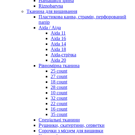
Наніашвілі Ірина
Riznobarvna
Тканина для вишивання
Пластикова канва, страмін, перфорований
папір
Aida / Аіда
Aida 11
Aida 16
Aida 14
Aida 18
Aida-стрічка
Aida 20
Рівномірна тканина
25 count
27 count
18 count
28 count
10 count
32 count
22 count
16 count
35 count
Спеціальні тканини
Рушники, скатертини, серветки
Сорочки з місцем для вишивки