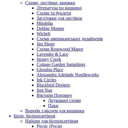
Схеми, листівки, книжки
Література по вишивці
Схеми та буклети
Заготовки для листівок
Mirabilia
Debbie Mumm
Wichelt
Схеми американських дизайнерів
Jim Shore
Cхеми Rosewood Manor
Lavender & Lace
Stoney Creek
Cottage Garden Samplings
Glendon Place
Alessandra Adelaide Needleworks
Ink Circles
Blackbird Designs
Just Nan
Вікторія Попович
Друковані схеми
Паки
Вироби з місцем для вишивки
Бісер, бісероплетіння
Набори для бісероплетіння
Ріоліс (Росія)