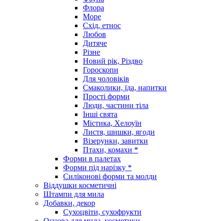
Флора
Море
Схід, етнос
Любов
Дитяче
Різне
Новий рік, Різдво
Гороскопи
Для чоловіків
Смаколики, їда, напитки
Прості форми
Люди, частини тіла
Інші свята
Містика, Хелоуїн
Листя, шишки, ягоди
Візерунки, завитки
Птахи, комахи *
Форми в палетах
Форми під нарізку *
Силіконові форми та молди
Віддушки косметичні
Штампи для мила
Добавки, декор
Сухоцвіти, сухофрукти
Основа для мила, косметики