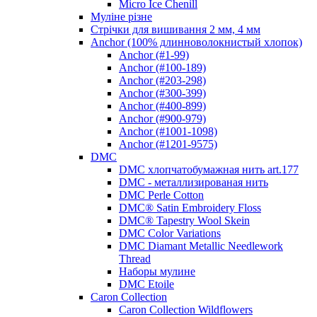
Micro Ice Chenill
Муліне різне
Стрічки для вишивання 2 мм, 4 мм
Anchor (100% длинноволокнистый хлопок)
Anchor (#1-99)
Anchor (#100-189)
Anchor (#203-298)
Anchor (#300-399)
Anchor (#400-899)
Anchor (#900-979)
Anchor (#1001-1098)
Anchor (#1201-9575)
DMC
DMC хлопчатобумажная нить art.177
DMC - металлизированая нить
DMC Perle Cotton
DMC® Satin Embroidery Floss
DMC® Tapestry Wool Skein
DMC Color Variations
DMC Diamant Metallic Needlework
Thread
Наборы мулине
DMC Etoile
Caron Collection
Caron Collection Wildflowers