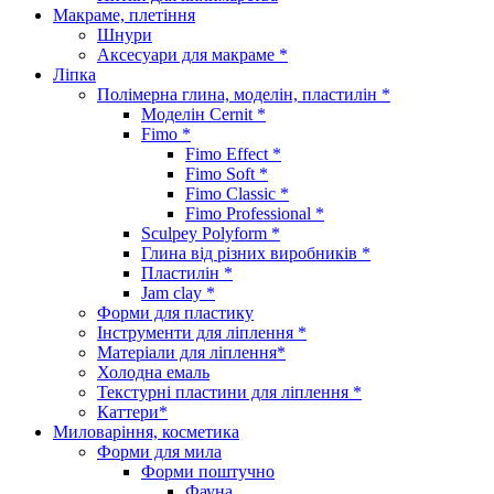
Макраме, плетіння
Шнури
Аксесуари для макраме *
Ліпка
Полімерна глина, моделін, пластилін *
Моделін Cernit *
Fimo *
Fimo Effect *
Fimo Soft *
Fimo Classic *
Fimo Professional *
Sculpey Polyform *
Глина від різних виробників *
Пластилін *
Jam clay *
Форми для пластику
Інструменти для ліплення *
Матеріали для ліплення*
Холодна емаль
Текстурні пластини для ліплення *
Каттери*
Миловаріння, косметика
Форми для мила
Форми поштучно
Фауна